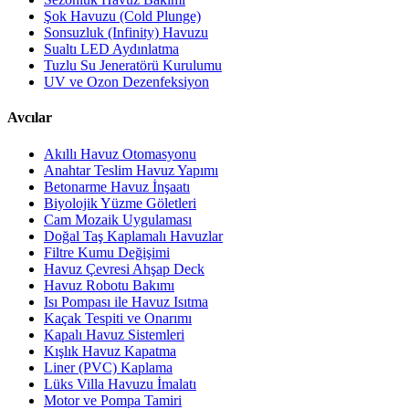
Şok Havuzu (Cold Plunge)
Sonsuzluk (Infinity) Havuzu
Sualtı LED Aydınlatma
Tuzlu Su Jeneratörü Kurulumu
UV ve Ozon Dezenfeksiyon
Avcılar
Akıllı Havuz Otomasyonu
Anahtar Teslim Havuz Yapımı
Betonarme Havuz İnşaatı
Biyolojik Yüzme Göletleri
Cam Mozaik Uygulaması
Doğal Taş Kaplamalı Havuzlar
Filtre Kumu Değişimi
Havuz Çevresi Ahşap Deck
Havuz Robotu Bakımı
Isı Pompası ile Havuz Isıtma
Kaçak Tespiti ve Onarımı
Kapalı Havuz Sistemleri
Kışlık Havuz Kapatma
Liner (PVC) Kaplama
Lüks Villa Havuzu İmalatı
Motor ve Pompa Tamiri