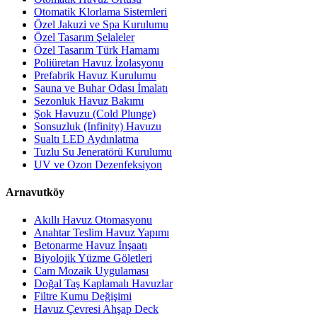
Otomatik Klorlama Sistemleri
Özel Jakuzi ve Spa Kurulumu
Özel Tasarım Şelaleler
Özel Tasarım Türk Hamamı
Poliüretan Havuz İzolasyonu
Prefabrik Havuz Kurulumu
Sauna ve Buhar Odası İmalatı
Sezonluk Havuz Bakımı
Şok Havuzu (Cold Plunge)
Sonsuzluk (Infinity) Havuzu
Sualtı LED Aydınlatma
Tuzlu Su Jeneratörü Kurulumu
UV ve Ozon Dezenfeksiyon
Arnavutköy
Akıllı Havuz Otomasyonu
Anahtar Teslim Havuz Yapımı
Betonarme Havuz İnşaatı
Biyolojik Yüzme Göletleri
Cam Mozaik Uygulaması
Doğal Taş Kaplamalı Havuzlar
Filtre Kumu Değişimi
Havuz Çevresi Ahşap Deck