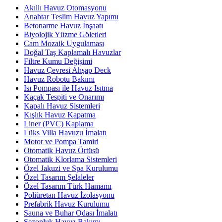
Akıllı Havuz Otomasyonu
Anahtar Teslim Havuz Yapımı
Betonarme Havuz İnşaatı
Biyolojik Yüzme Göletleri
Cam Mozaik Uygulaması
Doğal Taş Kaplamalı Havuzlar
Filtre Kumu Değişimi
Havuz Çevresi Ahşap Deck
Havuz Robotu Bakımı
Isı Pompası ile Havuz Isıtma
Kaçak Tespiti ve Onarımı
Kapalı Havuz Sistemleri
Kışlık Havuz Kapatma
Liner (PVC) Kaplama
Lüks Villa Havuzu İmalatı
Motor ve Pompa Tamiri
Otomatik Havuz Örtüsü
Otomatik Klorlama Sistemleri
Özel Jakuzi ve Spa Kurulumu
Özel Tasarım Şelaleler
Özel Tasarım Türk Hamamı
Poliüretan Havuz İzolasyonu
Prefabrik Havuz Kurulumu
Sauna ve Buhar Odası İmalatı
Sezonluk Havuz Bakımı