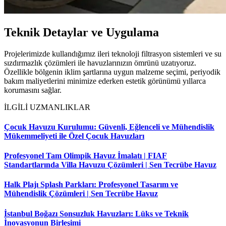
Teknik Detaylar ve Uygulama
Projelerimizde kullandığımız ileri teknoloji filtrasyon sistemleri ve su
sızdırmazlık çözümleri ile havuzlarınızın ömrünü uzatıyoruz.
Özellikle bölgenin iklim şartlarına uygun malzeme seçimi, periyodik
bakım maliyetlerini minimize ederken estetik görünümü yıllarca
korumasını sağlar.
İLGİLİ UZMANLIKLAR
Çocuk Havuzu Kurulumu: Güvenli, Eğlenceli ve Mühendislik
Mükemmeliyeti ile Özel Çocuk Havuzları
Profesyonel Tam Olimpik Havuz İmalatı | FIAF
Standartlarında Villa Havuzu Çözümleri | Sen Tecrübe Havuz
Halk Plajı Splash Parkları: Profesyonel Tasarım ve
Mühendislik Çözümleri | Sen Tecrübe Havuz
İstanbul Boğazı Sonsuzluk Havuzları: Lüks ve Teknik
İnovasyonun Birleşimi