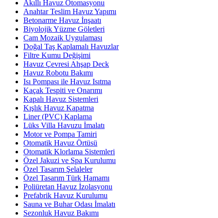
Akıllı Havuz Otomasyonu
Anahtar Teslim Havuz Yapımı
Betonarme Havuz İnşaatı
Biyolojik Yüzme Göletleri
Cam Mozaik Uygulaması
Doğal Taş Kaplamalı Havuzlar
Filtre Kumu Değişimi
Havuz Çevresi Ahşap Deck
Havuz Robotu Bakımı
Isı Pompası ile Havuz Isıtma
Kaçak Tespiti ve Onarımı
Kapalı Havuz Sistemleri
Kışlık Havuz Kapatma
Liner (PVC) Kaplama
Lüks Villa Havuzu İmalatı
Motor ve Pompa Tamiri
Otomatik Havuz Örtüsü
Otomatik Klorlama Sistemleri
Özel Jakuzi ve Spa Kurulumu
Özel Tasarım Şelaleler
Özel Tasarım Türk Hamamı
Poliüretan Havuz İzolasyonu
Prefabrik Havuz Kurulumu
Sauna ve Buhar Odası İmalatı
Sezonluk Havuz Bakımı