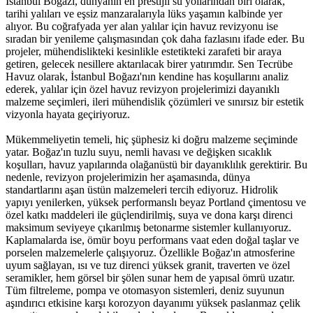
İstanbul Boğazı, dünyanın en prestijli su yollarından biri olarak,
tarihi yalıları ve eşsiz manzaralarıyla lüks yaşamın kalbinde yer
alıyor. Bu coğrafyada yer alan yalılar için havuz revizyonu ise
sıradan bir yenileme çalışmasından çok daha fazlasını ifade eder. Bu
projeler, mühendislikteki kesinlikle estetikteki zarafeti bir araya
getiren, gelecek nesillere aktarılacak birer yatırımdır. Sen Tecrübe
Havuz olarak, İstanbul Boğazı'nın kendine has koşullarını analiz
ederek, yalılar için özel havuz revizyon projelerimizi dayanıklı
malzeme seçimleri, ileri mühendislik çözümleri ve sınırsız bir estetik
vizyonla hayata geçiriyoruz.
Mükemmeliyetin temeli, hiç şüphesiz ki doğru malzeme seçiminde
yatar. Boğaz'ın tuzlu suyu, nemli havası ve değişken sıcaklık
koşulları, havuz yapılarında olağanüstü bir dayanıklılık gerektirir. Bu
nedenle, revizyon projelerimizin her aşamasında, dünya
standartlarını aşan üstün malzemeleri tercih ediyoruz. Hidrolik
yapıyı yenilerken, yüksek performanslı beyaz Portland çimentosu ve
özel katkı maddeleri ile güçlendirilmiş, suya ve dona karşı direnci
maksimum seviyeye çıkarılmış betonarme sistemler kullanıyoruz.
Kaplamalarda ise, ömür boyu performans vaat eden doğal taşlar ve
porselen malzemelerle çalışıyoruz. Özellikle Boğaz'ın atmosferine
uyum sağlayan, ısı ve tuz direnci yüksek granit, traverten ve özel
seramikler, hem görsel bir şölen sunar hem de yapısal ömrü uzatır.
Tüm filtreleme, pompa ve otomasyon sistemleri, deniz suyunun
aşındırıcı etkisine karşı korozyon dayanımı yüksek paslanmaz çelik