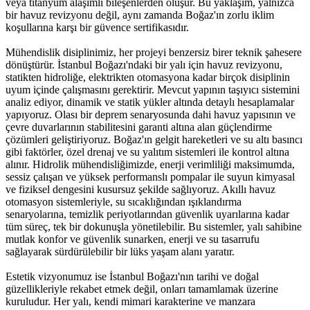
veya titanyum alaşımlı bileşenlerden oluşur. Bu yaklaşım, yalnızca
bir havuz revizyonu değil, aynı zamanda Boğaz'ın zorlu iklim
koşullarına karşı bir güvence sertifikasıdır.
Mühendislik disiplinimiz, her projeyi benzersiz birer teknik şahesere
dönüştürür. İstanbul Boğazı'ndaki bir yalı için havuz revizyonu,
statikten hidroliğe, elektrikten otomasyona kadar birçok disiplinin
uyum içinde çalışmasını gerektirir. Mevcut yapının taşıyıcı sistemini
analiz ediyor, dinamik ve statik yükler altında detaylı hesaplamalar
yapıyoruz. Olası bir deprem senaryosunda dahi havuz yapısının ve
çevre duvarlarının stabilitesini garanti altına alan güçlendirme
çözümleri geliştiriyoruz. Boğaz'ın gelgit hareketleri ve su altı basıncı
gibi faktörler, özel drenaj ve su yalıtım sistemleri ile kontrol altına
alınır. Hidrolik mühendisliğimizde, enerji verimliliği maksimumda,
sessiz çalışan ve yüksek performanslı pompalar ile suyun kimyasal
ve fiziksel dengesini kusursuz şekilde sağlıyoruz. Akıllı havuz
otomasyon sistemleriyle, su sıcaklığından ışıklandırma
senaryolarına, temizlik periyotlarından güvenlik uyarılarına kadar
tüm süreç, tek bir dokunuşla yönetilebilir. Bu sistemler, yalı sahibine
mutlak konfor ve güvenlik sunarken, enerji ve su tasarrufu
sağlayarak sürdürülebilir bir lüks yaşam alanı yaratır.
Estetik vizyonumuz ise İstanbul Boğazı'nın tarihi ve doğal
güzellikleriyle rekabet etmek değil, onları tamamlamak üzerine
kuruludur. Her yalı, kendi mimari karakterine ve manzara