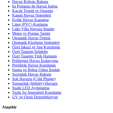
Havuz Robotu Bakımı
Isı Pompası ile Havuz Isıtma
Kaçak Tespiti ve Onarımı
Kapalı Havuz Sistemleri
Kışlık Havuz Kapatma
Liner (PVC) Kaplama
Lüks Villa Havuzu İmalatı
Motor ve Pompa Tamiri
Otomatik Havuz Örtüsü
Otomatik Klorlama Sistemleri
Özel Jakuzi ve Spa Kurulumu
Özel Tasarım Şelaleler
Özel Tasarım Türk Hamamı
Poliüretan Havuz İzolasyonu
Prefabrik Havuz Kurulumu
Sauna ve Buhar Odası İmalatı
Sezonluk Havuz Bakımı
Şok Havuzu (Cold Plunge)
Sonsuzluk (Infinity) Havuzu
Sualtı LED Aydınlatma
Tuzlu Su Jeneratörü Kurulumu
UV ve Ozon Dezenfeksiyon
Ataşehir