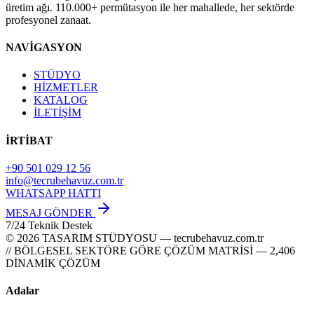
üretim ağı. 110.000+ permütasyon ile her mahallede, her sektörde
profesyonel zanaat.
NAVİGASYON
STÜDYO
HİZMETLER
KATALOG
İLETİŞİM
İRTİBAT
+90 501 029 12 56
info@tecrubehavuz.com.tr
WHATSAPP HATTI
MESAJ GÖNDER
7/24 Teknik Destek
© 2026 TASARIM STÜDYOSU — tecrubehavuz.com.tr
// BÖLGESEL SEKTÖRE GÖRE ÇÖZÜM MATRİSİ — 2,406
DİNAMİK ÇÖZÜM
Adalar