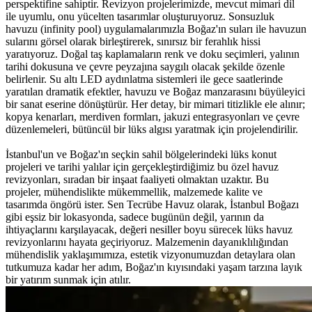
perspektifine sahiptir. Revizyon projelerimizde, mevcut mimari dil
ile uyumlu, onu yücelten tasarımlar oluşturuyoruz. Sonsuzluk
havuzu (infinity pool) uygulamalarımızla Boğaz'ın suları ile havuzun
sularını görsel olarak birleştirerek, sınırsız bir ferahlık hissi
yaratıyoruz. Doğal taş kaplamaların renk ve doku seçimleri, yalının
tarihi dokusuna ve çevre peyzajına saygılı olacak şekilde özenle
belirlenir. Su altı LED aydınlatma sistemleri ile gece saatlerinde
yaratılan dramatik efektler, havuzu ve Boğaz manzarasını büyüleyici
bir sanat eserine dönüştürür. Her detay, bir mimari titizlikle ele alınır;
kopya kenarları, merdiven formları, jakuzi entegrasyonları ve çevre
düzenlemeleri, bütüncül bir lüks algısı yaratmak için projelendirilir.
İstanbul'un ve Boğaz'ın seçkin sahil bölgelerindeki lüks konut
projeleri ve tarihi yalılar için gerçekleştirdiğimiz bu özel havuz
revizyonları, sıradan bir inşaat faaliyeti olmaktan uzaktır. Bu
projeler, mühendislikte mükemmellik, malzemede kalite ve
tasarımda öngörü ister. Sen Tecrübe Havuz olarak, İstanbul Boğazı
gibi eşsiz bir lokasyonda, sadece bugünün değil, yarının da
ihtiyaçlarını karşılayacak, değeri nesiller boyu sürecek lüks havuz
revizyonlarını hayata geçiriyoruz. Malzemenin dayanıklılığından
mühendislik yaklaşımımıza, estetik vizyonumuzdan detaylara olan
tutkumuza kadar her adım, Boğaz'ın kıyısındaki yaşam tarzına layık
bir yatırım sunmak için atılır.