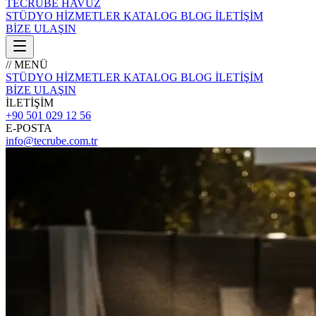
TECRÜBE
HAVUZ
STÜDYO
HİZMETLER
KATALOG
BLOG
İLETİŞİM
BİZE ULAŞIN
// MENÜ
STÜDYO
HİZMETLER
KATALOG
BLOG
İLETİŞİM
BİZE ULAŞIN
İLETİŞİM
+90 501 029 12 56
E-POSTA
info@tecrube.com.tr