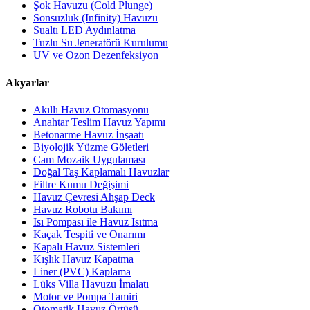
Şok Havuzu (Cold Plunge)
Sonsuzluk (Infinity) Havuzu
Sualtı LED Aydınlatma
Tuzlu Su Jeneratörü Kurulumu
UV ve Ozon Dezenfeksiyon
Akyarlar
Akıllı Havuz Otomasyonu
Anahtar Teslim Havuz Yapımı
Betonarme Havuz İnşaatı
Biyolojik Yüzme Göletleri
Cam Mozaik Uygulaması
Doğal Taş Kaplamalı Havuzlar
Filtre Kumu Değişimi
Havuz Çevresi Ahşap Deck
Havuz Robotu Bakımı
Isı Pompası ile Havuz Isıtma
Kaçak Tespiti ve Onarımı
Kapalı Havuz Sistemleri
Kışlık Havuz Kapatma
Liner (PVC) Kaplama
Lüks Villa Havuzu İmalatı
Motor ve Pompa Tamiri
Otomatik Havuz Örtüsü