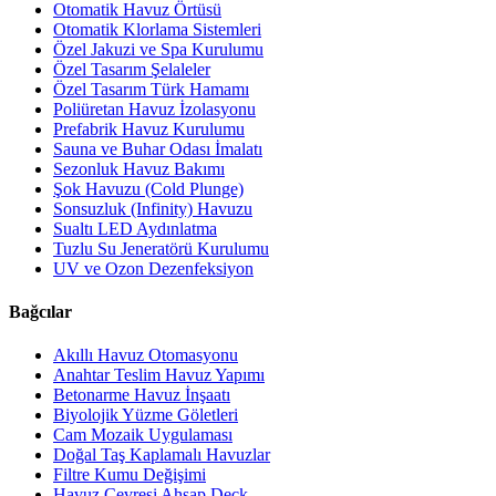
Otomatik Havuz Örtüsü
Otomatik Klorlama Sistemleri
Özel Jakuzi ve Spa Kurulumu
Özel Tasarım Şelaleler
Özel Tasarım Türk Hamamı
Poliüretan Havuz İzolasyonu
Prefabrik Havuz Kurulumu
Sauna ve Buhar Odası İmalatı
Sezonluk Havuz Bakımı
Şok Havuzu (Cold Plunge)
Sonsuzluk (Infinity) Havuzu
Sualtı LED Aydınlatma
Tuzlu Su Jeneratörü Kurulumu
UV ve Ozon Dezenfeksiyon
Bağcılar
Akıllı Havuz Otomasyonu
Anahtar Teslim Havuz Yapımı
Betonarme Havuz İnşaatı
Biyolojik Yüzme Göletleri
Cam Mozaik Uygulaması
Doğal Taş Kaplamalı Havuzlar
Filtre Kumu Değişimi
Havuz Çevresi Ahşap Deck