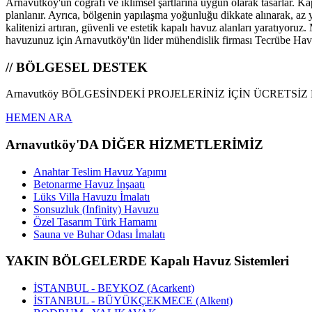
Arnavutköy'ün coğrafi ve iklimsel şartlarına uygun olarak tasarlar. K
planlanır. Ayrıca, bölgenin yapılaşma yoğunluğu dikkate alınarak, a
kalitenizi artıran, güvenli ve estetik kapalı havuz alanları yaratıyor
havuzunuz için Arnavutköy'ün lider mühendislik firması Tecrübe Havuz
// BÖLGESEL DESTEK
Arnavutköy BÖLGESİNDEKİ PROJELERİNİZ İÇİN ÜCRETSİZ
HEMEN ARA
Arnavutköy'DA DİĞER HİZMETLERİMİZ
Anahtar Teslim Havuz Yapımı
Betonarme Havuz İnşaatı
Lüks Villa Havuzu İmalatı
Sonsuzluk (Infinity) Havuzu
Özel Tasarım Türk Hamamı
Sauna ve Buhar Odası İmalatı
YAKIN BÖLGELERDE Kapalı Havuz Sistemleri
İSTANBUL - BEYKOZ (Acarkent)
İSTANBUL - BÜYÜKÇEKMECE (Alkent)