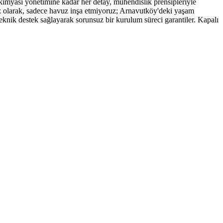
 kimyası yönetimine kadar her detay, mühendislik prensipleriyle
z olarak, sadece havuz inşa etmiyoruz; Arnavutköy'deki yaşam
teknik destek sağlayarak sorunsuz bir kurulum süreci garantiler. Kapalı