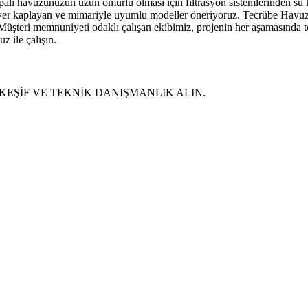
apalı havuzunuzun uzun ömürlü olması için filtrasyon sistemlerinden su
z yer kaplayan ve mimariyle uyumlu modeller öneriyoruz. Tecrübe Havu
uz. Müşteri memnuniyeti odaklı çalışan ekibimiz, projenin her aşamasında 
 ile çalışın.
 KEŞİF VE TEKNİK DANIŞMANLIK ALIN.