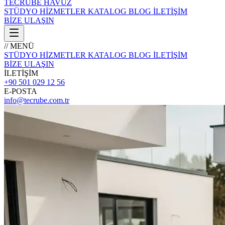
TECRÜBE
HAVUZ
STÜDYO
HİZMETLER
KATALOG
BLOG
İLETİŞİM
BİZE ULAŞIN
// MENÜ
STÜDYO
HİZMETLER
KATALOG
BLOG
İLETİŞİM
BİZE ULAŞIN
İLETİŞİM
+90 501 029 12 56
E-POSTA
info@tecrube.com.tr