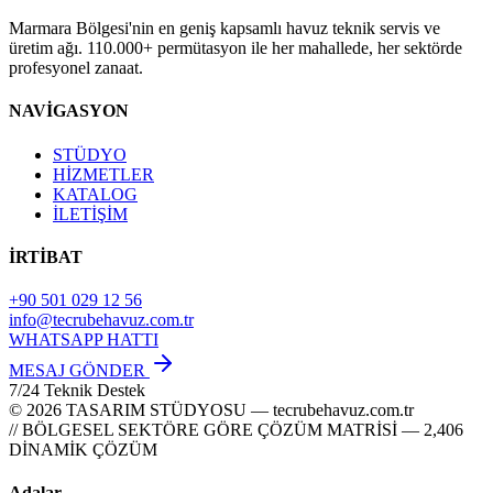
Marmara Bölgesi'nin en geniş kapsamlı havuz teknik servis ve
üretim ağı. 110.000+ permütasyon ile her mahallede, her sektörde
profesyonel zanaat.
NAVİGASYON
STÜDYO
HİZMETLER
KATALOG
İLETİŞİM
İRTİBAT
+90 501 029 12 56
info@tecrubehavuz.com.tr
WHATSAPP HATTI
MESAJ GÖNDER
7/24 Teknik Destek
© 2026 TASARIM STÜDYOSU — tecrubehavuz.com.tr
// BÖLGESEL SEKTÖRE GÖRE ÇÖZÜM MATRİSİ — 2,406
DİNAMİK ÇÖZÜM
Adalar