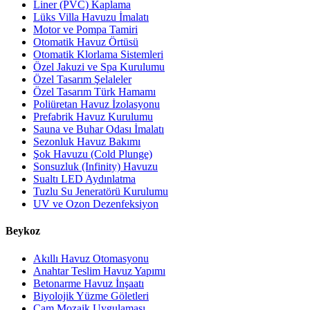
Liner (PVC) Kaplama
Lüks Villa Havuzu İmalatı
Motor ve Pompa Tamiri
Otomatik Havuz Örtüsü
Otomatik Klorlama Sistemleri
Özel Jakuzi ve Spa Kurulumu
Özel Tasarım Şelaleler
Özel Tasarım Türk Hamamı
Poliüretan Havuz İzolasyonu
Prefabrik Havuz Kurulumu
Sauna ve Buhar Odası İmalatı
Sezonluk Havuz Bakımı
Şok Havuzu (Cold Plunge)
Sonsuzluk (Infinity) Havuzu
Sualtı LED Aydınlatma
Tuzlu Su Jeneratörü Kurulumu
UV ve Ozon Dezenfeksiyon
Beykoz
Akıllı Havuz Otomasyonu
Anahtar Teslim Havuz Yapımı
Betonarme Havuz İnşaatı
Biyolojik Yüzme Göletleri
Cam Mozaik Uygulaması