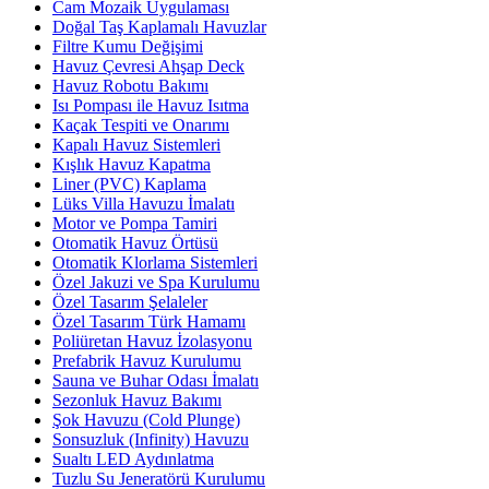
Cam Mozaik Uygulaması
Doğal Taş Kaplamalı Havuzlar
Filtre Kumu Değişimi
Havuz Çevresi Ahşap Deck
Havuz Robotu Bakımı
Isı Pompası ile Havuz Isıtma
Kaçak Tespiti ve Onarımı
Kapalı Havuz Sistemleri
Kışlık Havuz Kapatma
Liner (PVC) Kaplama
Lüks Villa Havuzu İmalatı
Motor ve Pompa Tamiri
Otomatik Havuz Örtüsü
Otomatik Klorlama Sistemleri
Özel Jakuzi ve Spa Kurulumu
Özel Tasarım Şelaleler
Özel Tasarım Türk Hamamı
Poliüretan Havuz İzolasyonu
Prefabrik Havuz Kurulumu
Sauna ve Buhar Odası İmalatı
Sezonluk Havuz Bakımı
Şok Havuzu (Cold Plunge)
Sonsuzluk (Infinity) Havuzu
Sualtı LED Aydınlatma
Tuzlu Su Jeneratörü Kurulumu