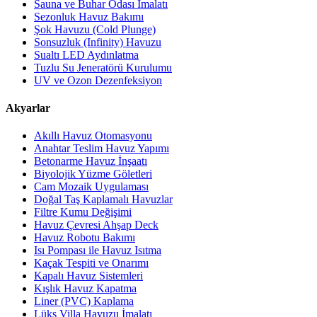
Sauna ve Buhar Odası İmalatı
Sezonluk Havuz Bakımı
Şok Havuzu (Cold Plunge)
Sonsuzluk (Infinity) Havuzu
Sualtı LED Aydınlatma
Tuzlu Su Jeneratörü Kurulumu
UV ve Ozon Dezenfeksiyon
Akyarlar
Akıllı Havuz Otomasyonu
Anahtar Teslim Havuz Yapımı
Betonarme Havuz İnşaatı
Biyolojik Yüzme Göletleri
Cam Mozaik Uygulaması
Doğal Taş Kaplamalı Havuzlar
Filtre Kumu Değişimi
Havuz Çevresi Ahşap Deck
Havuz Robotu Bakımı
Isı Pompası ile Havuz Isıtma
Kaçak Tespiti ve Onarımı
Kapalı Havuz Sistemleri
Kışlık Havuz Kapatma
Liner (PVC) Kaplama
Lüks Villa Havuzu İmalatı