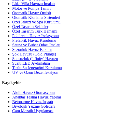
Lüks Villa Havuzu İmalatı
Motor ve Pompa Tamiri
Otomatik Havuz Örtüsü
Otomatik Klorlama Sistemleri
Özel Jakuzi ve Spa Kurulumu
Özel Tasarım Şelaleler
Özel Tasarım Türk Hamamı
Poliüretan Havuz İzolasyonu
Prefabrik Havuz Kurulumu
Sauna ve Buhar Odası İmalatı
Sezonluk Havuz Bakımı
Şok Havuzu (Cold Plunge)
Sonsuzluk (Infinity) Havuzu
Sualtı LED Aydınlatma
Tuzlu Su Jeneratörü Kurulumu
UV ve Ozon Dezenfeksiyon
Başakşehir
Akıllı Havuz Otomasyonu
Anahtar Teslim Havuz Yapımı
Betonarme Havuz İnşaatı
Biyolojik Yüzme Göletleri
Cam Mozaik Uygulaması