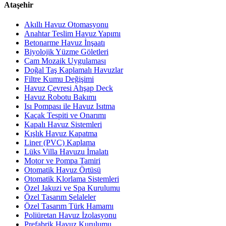
Ataşehir
Akıllı Havuz Otomasyonu
Anahtar Teslim Havuz Yapımı
Betonarme Havuz İnşaatı
Biyolojik Yüzme Göletleri
Cam Mozaik Uygulaması
Doğal Taş Kaplamalı Havuzlar
Filtre Kumu Değişimi
Havuz Çevresi Ahşap Deck
Havuz Robotu Bakımı
Isı Pompası ile Havuz Isıtma
Kaçak Tespiti ve Onarımı
Kapalı Havuz Sistemleri
Kışlık Havuz Kapatma
Liner (PVC) Kaplama
Lüks Villa Havuzu İmalatı
Motor ve Pompa Tamiri
Otomatik Havuz Örtüsü
Otomatik Klorlama Sistemleri
Özel Jakuzi ve Spa Kurulumu
Özel Tasarım Şelaleler
Özel Tasarım Türk Hamamı
Poliüretan Havuz İzolasyonu
Prefabrik Havuz Kurulumu