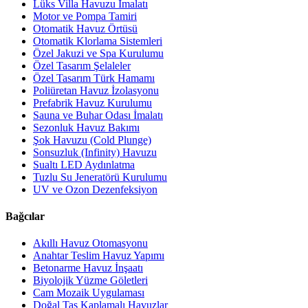
Lüks Villa Havuzu İmalatı
Motor ve Pompa Tamiri
Otomatik Havuz Örtüsü
Otomatik Klorlama Sistemleri
Özel Jakuzi ve Spa Kurulumu
Özel Tasarım Şelaleler
Özel Tasarım Türk Hamamı
Poliüretan Havuz İzolasyonu
Prefabrik Havuz Kurulumu
Sauna ve Buhar Odası İmalatı
Sezonluk Havuz Bakımı
Şok Havuzu (Cold Plunge)
Sonsuzluk (Infinity) Havuzu
Sualtı LED Aydınlatma
Tuzlu Su Jeneratörü Kurulumu
UV ve Ozon Dezenfeksiyon
Bağcılar
Akıllı Havuz Otomasyonu
Anahtar Teslim Havuz Yapımı
Betonarme Havuz İnşaatı
Biyolojik Yüzme Göletleri
Cam Mozaik Uygulaması
Doğal Taş Kaplamalı Havuzlar