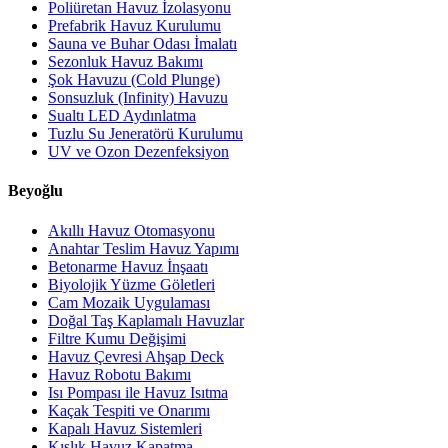
Poliüretan Havuz İzolasyonu
Prefabrik Havuz Kurulumu
Sauna ve Buhar Odası İmalatı
Sezonluk Havuz Bakımı
Şok Havuzu (Cold Plunge)
Sonsuzluk (Infinity) Havuzu
Sualtı LED Aydınlatma
Tuzlu Su Jeneratörü Kurulumu
UV ve Ozon Dezenfeksiyon
Beyoğlu
Akıllı Havuz Otomasyonu
Anahtar Teslim Havuz Yapımı
Betonarme Havuz İnşaatı
Biyolojik Yüzme Göletleri
Cam Mozaik Uygulaması
Doğal Taş Kaplamalı Havuzlar
Filtre Kumu Değişimi
Havuz Çevresi Ahşap Deck
Havuz Robotu Bakımı
Isı Pompası ile Havuz Isıtma
Kaçak Tespiti ve Onarımı
Kapalı Havuz Sistemleri
Kışlık Havuz Kapatma