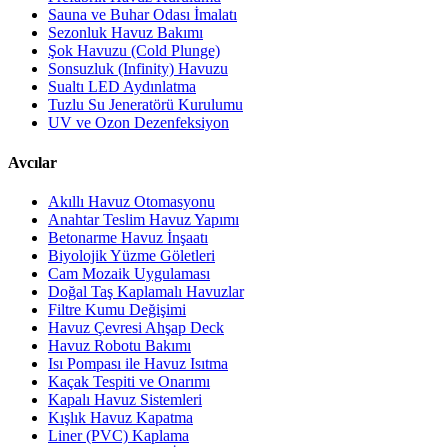
Sauna ve Buhar Odası İmalatı
Sezonluk Havuz Bakımı
Şok Havuzu (Cold Plunge)
Sonsuzluk (Infinity) Havuzu
Sualtı LED Aydınlatma
Tuzlu Su Jeneratörü Kurulumu
UV ve Ozon Dezenfeksiyon
Avcılar
Akıllı Havuz Otomasyonu
Anahtar Teslim Havuz Yapımı
Betonarme Havuz İnşaatı
Biyolojik Yüzme Göletleri
Cam Mozaik Uygulaması
Doğal Taş Kaplamalı Havuzlar
Filtre Kumu Değişimi
Havuz Çevresi Ahşap Deck
Havuz Robotu Bakımı
Isı Pompası ile Havuz Isıtma
Kaçak Tespiti ve Onarımı
Kapalı Havuz Sistemleri
Kışlık Havuz Kapatma
Liner (PVC) Kaplama