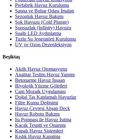
Prefabrik Havuz Kurulumu
Sauna ve Buhar Odası İmalatı
Sezonluk Havuz Bakımı
Şok Havuzu (Cold Plunge)
Sonsuzluk (Infinity) Havuzu
Sualtı LED Aydınlatma
Tuzlu Su Jeneratörü Kurulumu
UV ve Ozon Dezenfeksiyon
Beşiktaş
Akıllı Havuz Otomasyonu
Anahtar Teslim Havuz Yapımı
Betonarme Havuz İnşaatı
Biyolojik Yüzme Göletleri
Cam Mozaik Uygulaması
Doğal Taş Kaplamalı Havuzlar
Filtre Kumu Değişimi
Havuz Çevresi Ahşap Deck
Havuz Robotu Bakımı
Isı Pompası ile Havuz Isıtma
Kaçak Tespiti ve Onarımı
Kapalı Havuz Sistemleri
Kışlık Havuz Kapatma