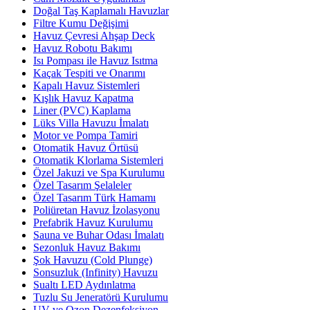
Doğal Taş Kaplamalı Havuzlar
Filtre Kumu Değişimi
Havuz Çevresi Ahşap Deck
Havuz Robotu Bakımı
Isı Pompası ile Havuz Isıtma
Kaçak Tespiti ve Onarımı
Kapalı Havuz Sistemleri
Kışlık Havuz Kapatma
Liner (PVC) Kaplama
Lüks Villa Havuzu İmalatı
Motor ve Pompa Tamiri
Otomatik Havuz Örtüsü
Otomatik Klorlama Sistemleri
Özel Jakuzi ve Spa Kurulumu
Özel Tasarım Şelaleler
Özel Tasarım Türk Hamamı
Poliüretan Havuz İzolasyonu
Prefabrik Havuz Kurulumu
Sauna ve Buhar Odası İmalatı
Sezonluk Havuz Bakımı
Şok Havuzu (Cold Plunge)
Sonsuzluk (Infinity) Havuzu
Sualtı LED Aydınlatma
Tuzlu Su Jeneratörü Kurulumu
UV ve Ozon Dezenfeksiyon