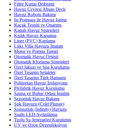
Filtre Kumu Değişimi
Havuz Çevresi Ahşap Deck
Havuz Robotu Bakımı
Isı Pompası ile Havuz Isıtma
Kaçak Tespiti ve Onarımı
Kapalı Havuz Sistemleri
Kışlık Havuz Kapatma
Liner (PVC) Kaplama
Lüks Villa Havuzu İmalatı
Motor ve Pompa Tamiri
Otomatik Havuz Örtüsü
Otomatik Klorlama Sistemleri
Özel Jakuzi ve Spa Kurulumu
Özel Tasarım Şelaleler
Özel Tasarım Türk Hamamı
Poliüretan Havuz İzolasyonu
Prefabrik Havuz Kurulumu
Sauna ve Buhar Odası İmalatı
Sezonluk Havuz Bakımı
Şok Havuzu (Cold Plunge)
Sonsuzluk (Infinity) Havuzu
Sualtı LED Aydınlatma
Tuzlu Su Jeneratörü Kurulumu
UV ve Ozon Dezenfeksiyon