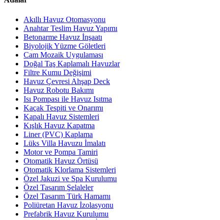
Akıllı Havuz Otomasyonu
Anahtar Teslim Havuz Yapımı
Betonarme Havuz İnşaatı
Biyolojik Yüzme Göletleri
Cam Mozaik Uygulaması
Doğal Taş Kaplamalı Havuzlar
Filtre Kumu Değişimi
Havuz Çevresi Ahşap Deck
Havuz Robotu Bakımı
Isı Pompası ile Havuz Isıtma
Kaçak Tespiti ve Onarımı
Kapalı Havuz Sistemleri
Kışlık Havuz Kapatma
Liner (PVC) Kaplama
Lüks Villa Havuzu İmalatı
Motor ve Pompa Tamiri
Otomatik Havuz Örtüsü
Otomatik Klorlama Sistemleri
Özel Jakuzi ve Spa Kurulumu
Özel Tasarım Şelaleler
Özel Tasarım Türk Hamamı
Poliüretan Havuz İzolasyonu
Prefabrik Havuz Kurulumu