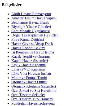
Bahçelievler
Akıllı Havuz Otomasyonu
Anahtar Teslim Havuz Yapımı
Betonarme Havuz İnşaatı
Biyolojik Yüzme Göletleri
Cam Mozaik Uygulaması
Doğal Taş Kaplamalı Havuzlar
Filtre Kumu Değişimi
Havuz Çevresi Ahşap Deck
Havuz Robotu Bakımı
Isı Pompası ile Havuz Isıtma
Kaçak Tespiti ve Onarımı
Kapalı Havuz Sistemleri
Kışlık Havuz Kapatma
Liner (PVC) Kaplama
Lüks Villa Havuzu İmalatı
Motor ve Pompa Tamiri
Otomatik Havuz Örtüsü
Otomatik Klorlama Sistemleri
Özel Jakuzi ve Spa Kurulumu
Özel Tasarım Şelaleler
Özel Tasarım Türk Hamamı
Poliüretan Havuz İzolasyonu