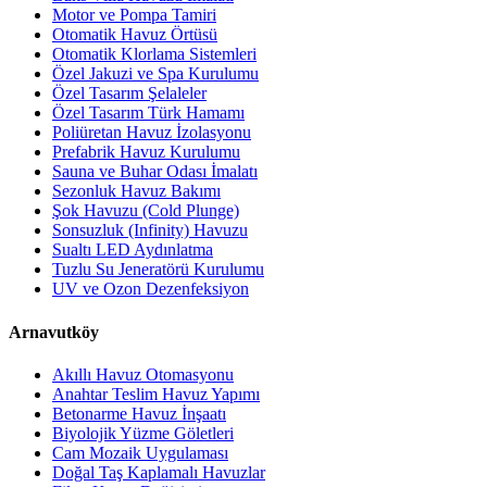
Motor ve Pompa Tamiri
Otomatik Havuz Örtüsü
Otomatik Klorlama Sistemleri
Özel Jakuzi ve Spa Kurulumu
Özel Tasarım Şelaleler
Özel Tasarım Türk Hamamı
Poliüretan Havuz İzolasyonu
Prefabrik Havuz Kurulumu
Sauna ve Buhar Odası İmalatı
Sezonluk Havuz Bakımı
Şok Havuzu (Cold Plunge)
Sonsuzluk (Infinity) Havuzu
Sualtı LED Aydınlatma
Tuzlu Su Jeneratörü Kurulumu
UV ve Ozon Dezenfeksiyon
Arnavutköy
Akıllı Havuz Otomasyonu
Anahtar Teslim Havuz Yapımı
Betonarme Havuz İnşaatı
Biyolojik Yüzme Göletleri
Cam Mozaik Uygulaması
Doğal Taş Kaplamalı Havuzlar