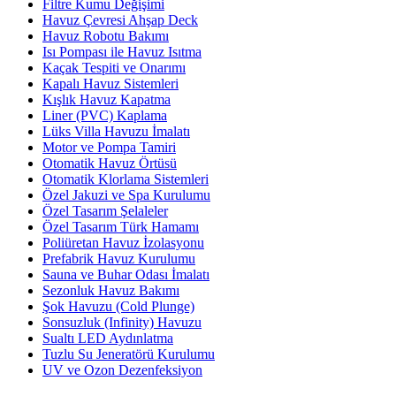
Filtre Kumu Değişimi
Havuz Çevresi Ahşap Deck
Havuz Robotu Bakımı
Isı Pompası ile Havuz Isıtma
Kaçak Tespiti ve Onarımı
Kapalı Havuz Sistemleri
Kışlık Havuz Kapatma
Liner (PVC) Kaplama
Lüks Villa Havuzu İmalatı
Motor ve Pompa Tamiri
Otomatik Havuz Örtüsü
Otomatik Klorlama Sistemleri
Özel Jakuzi ve Spa Kurulumu
Özel Tasarım Şelaleler
Özel Tasarım Türk Hamamı
Poliüretan Havuz İzolasyonu
Prefabrik Havuz Kurulumu
Sauna ve Buhar Odası İmalatı
Sezonluk Havuz Bakımı
Şok Havuzu (Cold Plunge)
Sonsuzluk (Infinity) Havuzu
Sualtı LED Aydınlatma
Tuzlu Su Jeneratörü Kurulumu
UV ve Ozon Dezenfeksiyon