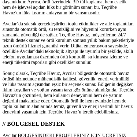
dayanıklıdır. Ayrıca, örtü üzerindeki 3D tül kaplama, hem estetik
hem de işlevsel açıdan lüks bir görünüm sunar; bu, Teçrübe
Havuz'un lüks tasarım anlayışının bir yansımasıdır.
Avcılar’da sık sık gerçekleştirilen toplu etkinlikler ve aile toplantıları
sırasında otomatik örtü, su temizliğini ve hijyenini korurken aynı
zamanda güvenliği de sağlar. Teçrübe Havuz, müşterilerine 24/7
teknik destek sunar ve örtü kurulum sonrası yıllık bakım paketleriyle
uzun ömürlü hizmet garantisi verir. Dijital entegrasyon sayesinde,
özellikle Avcılar’daki teknolojik altyapı ile uyumlu bir şekilde, akıllı
telefon uygulaması üzerinden örtü kontrolü, su kimyası izleme ve
enerji tüketimi raporları gibi özellikler sunulur.
Sonuç olarak, Teçrübe Havuz, Avcılar bölgesinde otomatik havuz
örtüsü hizmetinde mühendislik kalitesi, güvenlik, enerji verimliliği
ve lüks tasarım açısından eşsiz bir seçenek sunar. Bölgenin değişken
iklim koşulları ve yoğun yaşam tarzı göz önüne alındığında, Teçrübe
Havuz'un çözümleri, hem kullanıcı deneyimini hem de yatırım
değerini maksimize eder. Otomatik örtü ile hem evinizde hem de
toplu kullanım alanlarında temiz, güvenli ve enerji verimli bir havuz
deneyimi yaşamak için Teçrübe Havuz’u tercih edebilirsiniz.
// BÖLGESEL DESTEK
Avcılar BÖLGESİNDEKİ PROJELERİNİZ İÇİN ÜCRETSİZ