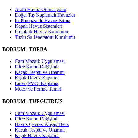
Akıllı Havuz Otomasyonu
Doğal Taş Kaplamalı Havuzlar
Isı Pompası ile Havuz Isıtma
Kapalı Havuz Sistemleri
Prefabrik Havuz Kurulumu
Tuzlu Su Jeneratörü Kurulumu
BODRUM - TORBA
Cam Mozaik Uygulaması
Filtre Kumu Değişimi
Kaçak Tespiti ve Onarımı
Kışlık Havuz Kapatma
Liner (PVC) Kaplama
Motor ve Pompa Tamiri
BODRUM - TURGUTREİS
Cam Mozaik Uygulaması
Filtre Kumu Değişimi
Havuz Çevresi Ahşap Deck
Kaçak Tespiti ve Onarımı
Kışlık Havuz Kapatma