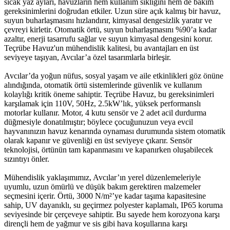
sıcak yaz ayları, havuzların hem kullanım sıklığını hem de bakım
gereksinimlerini doğrudan etkiler. Uzun süre açık kalmış bir havuz,
suyun buharlaşmasını hızlandırır, kimyasal dengesizlik yaratır ve
çevreyi kirletir. Otomatik örtü, suyun buharlaşmasını %90’a kadar
azaltır, enerji tasarrufu sağlar ve suyun kimyasal dengesini korur.
Teçrübe Havuz'un mühendislik kalitesi, bu avantajları en üst
seviyeye taşıyan, Avcılar’a özel tasarımlarla birleşir.
Avcılar’da yoğun nüfus, sosyal yaşam ve aile etkinlikleri göz önüne
alındığında, otomatik örtü sistemlerinde güvenlik ve kullanım
kolaylığı kritik öneme sahiptir. Teçrübe Havuz, bu gereksinimleri
karşılamak için 110V, 50Hz, 2.5kW’lık, yüksek performanslı
motorlar kullanır. Motor, 4 kutu sensör ve 2 adet acil durdurma
düğmesiyle donatılmıştır; böylece çocuğunuzun veya evcil
hayvanınızın havuz kenarında oynaması durumunda sistem otomatik
olarak kapanır ve güvenliği en üst seviyeye çıkarır. Sensör
teknolojisi, örtünün tam kapanmasını ve kapanırken oluşabilecek
sızıntıyı önler.
Mühendislik yaklaşımımız, Avcılar’ın yerel düzenlemeleriyle
uyumlu, uzun ömürlü ve düşük bakım gerektiren malzemeler
seçmesini içerir. Örtü, 3000 N/m²’ye kadar taşıma kapasitesine
sahip, UV dayanıklı, su geçirmez polyester kaplamalı, IP65 koruma
seviyesinde bir çerçeveye sahiptir. Bu sayede hem korozyona karşı
dirençli hem de yağmur ve sis gibi hava koşullarına karşı