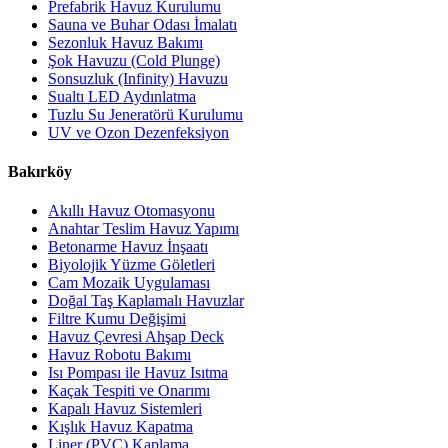
Prefabrik Havuz Kurulumu
Sauna ve Buhar Odası İmalatı
Sezonluk Havuz Bakımı
Şok Havuzu (Cold Plunge)
Sonsuzluk (Infinity) Havuzu
Sualtı LED Aydınlatma
Tuzlu Su Jeneratörü Kurulumu
UV ve Ozon Dezenfeksiyon
Bakırköy
Akıllı Havuz Otomasyonu
Anahtar Teslim Havuz Yapımı
Betonarme Havuz İnşaatı
Biyolojik Yüzme Göletleri
Cam Mozaik Uygulaması
Doğal Taş Kaplamalı Havuzlar
Filtre Kumu Değişimi
Havuz Çevresi Ahşap Deck
Havuz Robotu Bakımı
Isı Pompası ile Havuz Isıtma
Kaçak Tespiti ve Onarımı
Kapalı Havuz Sistemleri
Kışlık Havuz Kapatma
Liner (PVC) Kaplama