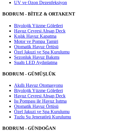
UV ve Ozon Dezenfeksiyon
BODRUM - BİTEZ & ORTAKENT
Biyolojik Yüzme Göletleri
Havuz Çevresi Ahşap Deck
Kışlık Havuz Kapatma
Motor ve Pompa Tamiri
Otomatik Havuz Örtüsü
Özel Jakuzi ve Spa Kurulumu
Sezonluk Havuz Bakımı
Sualtı LED Aydınlatma
BODRUM - GÜMÜŞLÜK
Akıllı Havuz Otomasyonu
Biyolojik Yüzme Göletleri
Havuz Çevresi Ahşap Deck
Isı Pompası ile Havuz Isıtma
Otomatik Havuz Örtüsü
Özel Jakuzi ve Spa Kurulumu
Tuzlu Su Jeneratörü Kurulumu
BODRUM - GÜNDOĞAN