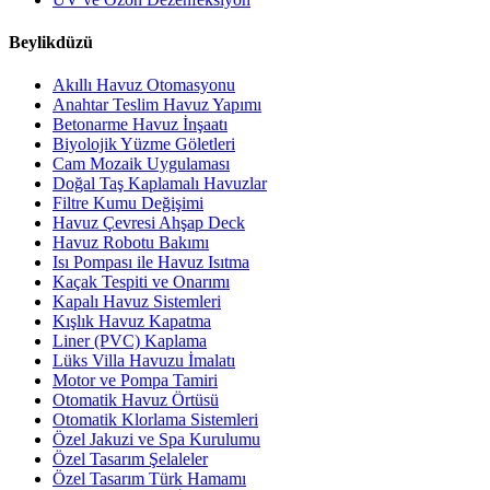
Beylikdüzü
Akıllı Havuz Otomasyonu
Anahtar Teslim Havuz Yapımı
Betonarme Havuz İnşaatı
Biyolojik Yüzme Göletleri
Cam Mozaik Uygulaması
Doğal Taş Kaplamalı Havuzlar
Filtre Kumu Değişimi
Havuz Çevresi Ahşap Deck
Havuz Robotu Bakımı
Isı Pompası ile Havuz Isıtma
Kaçak Tespiti ve Onarımı
Kapalı Havuz Sistemleri
Kışlık Havuz Kapatma
Liner (PVC) Kaplama
Lüks Villa Havuzu İmalatı
Motor ve Pompa Tamiri
Otomatik Havuz Örtüsü
Otomatik Klorlama Sistemleri
Özel Jakuzi ve Spa Kurulumu
Özel Tasarım Şelaleler
Özel Tasarım Türk Hamamı