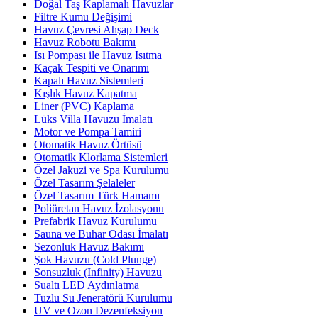
Doğal Taş Kaplamalı Havuzlar
Filtre Kumu Değişimi
Havuz Çevresi Ahşap Deck
Havuz Robotu Bakımı
Isı Pompası ile Havuz Isıtma
Kaçak Tespiti ve Onarımı
Kapalı Havuz Sistemleri
Kışlık Havuz Kapatma
Liner (PVC) Kaplama
Lüks Villa Havuzu İmalatı
Motor ve Pompa Tamiri
Otomatik Havuz Örtüsü
Otomatik Klorlama Sistemleri
Özel Jakuzi ve Spa Kurulumu
Özel Tasarım Şelaleler
Özel Tasarım Türk Hamamı
Poliüretan Havuz İzolasyonu
Prefabrik Havuz Kurulumu
Sauna ve Buhar Odası İmalatı
Sezonluk Havuz Bakımı
Şok Havuzu (Cold Plunge)
Sonsuzluk (Infinity) Havuzu
Sualtı LED Aydınlatma
Tuzlu Su Jeneratörü Kurulumu
UV ve Ozon Dezenfeksiyon