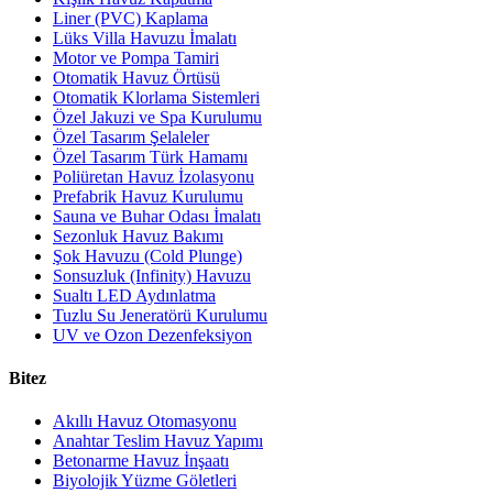
Liner (PVC) Kaplama
Lüks Villa Havuzu İmalatı
Motor ve Pompa Tamiri
Otomatik Havuz Örtüsü
Otomatik Klorlama Sistemleri
Özel Jakuzi ve Spa Kurulumu
Özel Tasarım Şelaleler
Özel Tasarım Türk Hamamı
Poliüretan Havuz İzolasyonu
Prefabrik Havuz Kurulumu
Sauna ve Buhar Odası İmalatı
Sezonluk Havuz Bakımı
Şok Havuzu (Cold Plunge)
Sonsuzluk (Infinity) Havuzu
Sualtı LED Aydınlatma
Tuzlu Su Jeneratörü Kurulumu
UV ve Ozon Dezenfeksiyon
Bitez
Akıllı Havuz Otomasyonu
Anahtar Teslim Havuz Yapımı
Betonarme Havuz İnşaatı
Biyolojik Yüzme Göletleri