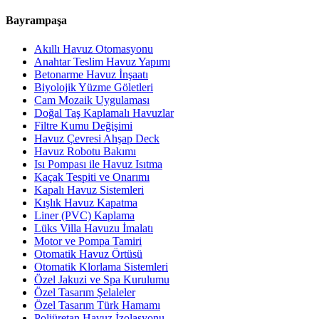
Bayrampaşa
Akıllı Havuz Otomasyonu
Anahtar Teslim Havuz Yapımı
Betonarme Havuz İnşaatı
Biyolojik Yüzme Göletleri
Cam Mozaik Uygulaması
Doğal Taş Kaplamalı Havuzlar
Filtre Kumu Değişimi
Havuz Çevresi Ahşap Deck
Havuz Robotu Bakımı
Isı Pompası ile Havuz Isıtma
Kaçak Tespiti ve Onarımı
Kapalı Havuz Sistemleri
Kışlık Havuz Kapatma
Liner (PVC) Kaplama
Lüks Villa Havuzu İmalatı
Motor ve Pompa Tamiri
Otomatik Havuz Örtüsü
Otomatik Klorlama Sistemleri
Özel Jakuzi ve Spa Kurulumu
Özel Tasarım Şelaleler
Özel Tasarım Türk Hamamı
Poliüretan Havuz İzolasyonu