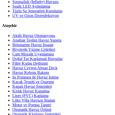
Sonsuzluk (Infinity) Havuzu
Sualtı LED Aydınlatma
Tuzlu Su Jeneratörü Kurulumu
UV ve Ozon Dezenfeksiyon
Ataşehir
Akıllı Havuz Otomasyonu
Anahtar Teslim Havuz Yapımı
Betonarme Havuz İnşaatı
Biyolojik Yüzme Göletleri
Cam Mozaik Uygulaması
Doğal Taş Kaplamalı Havuzlar
Filtre Kumu Değişimi
Havuz Çevresi Ahşap Deck
Havuz Robotu Bakımı
Isı Pompası ile Havuz Isıtma
Kaçak Tespiti ve Onarımı
Kapalı Havuz Sistemleri
Kışlık Havuz Kapatma
Liner (PVC) Kaplama
Lüks Villa Havuzu İmalatı
Motor ve Pompa Tamiri
Otomatik Havuz Örtüsü
Otomatik Klorlama Sistemleri