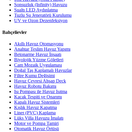
Sonsuzluk (Infinity) Havuzu
Sualtı LED Aydınlatma
Tuzlu Su Jeneratörü Kurulumu
UV ve Ozon Dezenfeksiyon
Bahçelievler
Akıllı Havuz Otomasyonu
Anahtar Teslim Havuz Yapımı
Betonarme Havuz İnşaatı
Biyolojik Yüzme Göletleri
Cam Mozaik Uygulaması
Doğal Taş Kaplamalı Havuzlar
Filtre Kumu Değişimi
Havuz Çevresi Ahşap Deck
Havuz Robotu Bakımı
Isı Pompası ile Havuz Isıtma
Kaçak Tespiti ve Onarımı
Kapalı Havuz Sistemleri
Kışlık Havuz Kapatma
Liner (PVC) Kaplama
Lüks Villa Havuzu İmalatı
Motor ve Pompa Tamiri
Otomatik Havuz Örtüsü