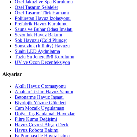
Özel Jakuzi ve Spa Kurulumu
Özel Tasarım Şelaleler
Özel Tasarım Türk Hamamı
Poliüretan Havuz İzolasyonu
Prefabrik Havuz Kurulumu
Sauna ve Buhar Odası İmalatı
Sezonluk Havuz Bakımı
Şok Havuzu (Cold Plunge)
Sonsuzluk (Infinity) Havuzu
Sualtı LED Aydınlatma
Tuzlu Su Jeneratörü Kurulumu
UV ve Ozon Dezenfeksiyon
Akyarlar
Akıllı Havuz Otomasyonu
Anahtar Teslim Havuz Yapımı
Betonarme Havuz İnşaatı
Biyolojik Yüzme Göletleri
Cam Mozaik Uygulaması
Doğal Taş Kaplamalı Havuzlar
Filtre Kumu Değişimi
Havuz Çevresi Ahşap Deck
Havuz Robotu Bakımı
Isı Pompası ile Havuz Isıtma