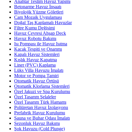
Anahtar Teslim Havuz Yapımı
Betonarme Havuz İnşaatı
Biyolojik Yüzme Göletleri
Cam Mozaik Uygulaması
Doğal Taş Kaplamalı Havuzlar
Filtre Kumu Değişimi
Havuz Çevresi Ahşap Deck
Havuz Robotu Bakımı
Isı Pompası ile Havuz Isıtma
Kaçak Tespiti ve Onarımı
Kapalı Havuz Sistemleri
Kışlık Havuz Kapatma
Liner (PVC) Kaplama
Lüks Villa Havuzu İmalatı
Motor ve Pompa Tamiri
Otomatik Havuz Örtüsü
Otomatik Klorlama Sistemleri
Özel Jakuzi ve Spa Kurulumu
Özel Tasarım Şelaleler
Özel Tasarım Türk Hamamı
Poliüretan Havuz İzolasyonu
Prefabrik Havuz Kurulumu
Sauna ve Buhar Odası İmalatı
Sezonluk Havuz Bakımı
Şok Havuzu (Cold Plunge)