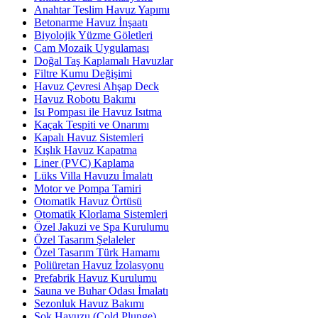
Anahtar Teslim Havuz Yapımı
Betonarme Havuz İnşaatı
Biyolojik Yüzme Göletleri
Cam Mozaik Uygulaması
Doğal Taş Kaplamalı Havuzlar
Filtre Kumu Değişimi
Havuz Çevresi Ahşap Deck
Havuz Robotu Bakımı
Isı Pompası ile Havuz Isıtma
Kaçak Tespiti ve Onarımı
Kapalı Havuz Sistemleri
Kışlık Havuz Kapatma
Liner (PVC) Kaplama
Lüks Villa Havuzu İmalatı
Motor ve Pompa Tamiri
Otomatik Havuz Örtüsü
Otomatik Klorlama Sistemleri
Özel Jakuzi ve Spa Kurulumu
Özel Tasarım Şelaleler
Özel Tasarım Türk Hamamı
Poliüretan Havuz İzolasyonu
Prefabrik Havuz Kurulumu
Sauna ve Buhar Odası İmalatı
Sezonluk Havuz Bakımı
Şok Havuzu (Cold Plunge)