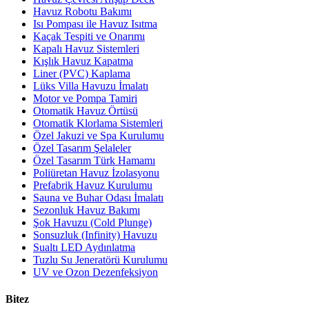
Havuz Robotu Bakımı
Isı Pompası ile Havuz Isıtma
Kaçak Tespiti ve Onarımı
Kapalı Havuz Sistemleri
Kışlık Havuz Kapatma
Liner (PVC) Kaplama
Lüks Villa Havuzu İmalatı
Motor ve Pompa Tamiri
Otomatik Havuz Örtüsü
Otomatik Klorlama Sistemleri
Özel Jakuzi ve Spa Kurulumu
Özel Tasarım Şelaleler
Özel Tasarım Türk Hamamı
Poliüretan Havuz İzolasyonu
Prefabrik Havuz Kurulumu
Sauna ve Buhar Odası İmalatı
Sezonluk Havuz Bakımı
Şok Havuzu (Cold Plunge)
Sonsuzluk (Infinity) Havuzu
Sualtı LED Aydınlatma
Tuzlu Su Jeneratörü Kurulumu
UV ve Ozon Dezenfeksiyon
Bitez