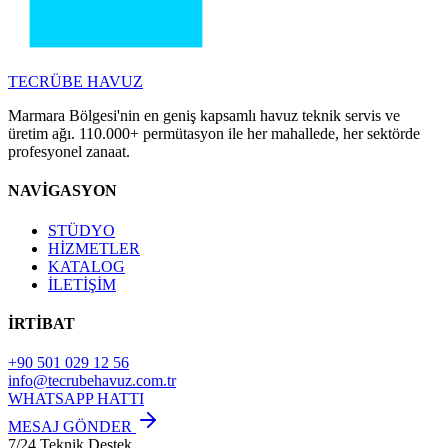
TECRÜBE
HAVUZ
Marmara Bölgesi'nin en geniş kapsamlı havuz teknik servis ve
üretim ağı. 110.000+ permütasyon ile her mahallede, her sektörde
profesyonel zanaat.
NAVİGASYON
STÜDYO
HİZMETLER
KATALOG
İLETİŞİM
İRTİBAT
+90 501 029 12 56
info@tecrubehavuz.com.tr
WHATSAPP HATTI
MESAJ GÖNDER
7/24 Teknik Destek