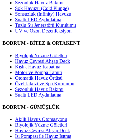
Sezonluk Havuz Bakımı
Şok Havuzu (Cold Plunge)
Sonsuzluk (Infinity) Havuzu
Sualtı LED Aydınlatma
Tuzlu Su Jeneratörü Kurulumu
UV ve Ozon Dezenfeksiyon
BODRUM - BİTEZ & ORTAKENT
Biyolojik Yüzme Göletleri
Havuz Çevresi Ahşap Deck
Kışlık Havuz Kapatma
Motor ve Pompa Tamiri
Otomatik Havuz Örtüsü
Özel Jakuzi ve Spa Kurulumu
Sezonluk Havuz Bakımı
Sualtı LED Aydınlatma
BODRUM - GÜMÜŞLÜK
Akıllı Havuz Otomasyonu
Biyolojik Yüzme Göletleri
Havuz Çevresi Ahşap Deck
Isı Pompası ile Havuz Isıtma