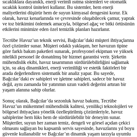
sıcaklıklara dayanıklı, enerji verimli ısıtma sistemleri ve otomatik
sıcaklık kontrol üniteleri kullanır. Bu sistemler, hem enerji
maliyetlerini düşürür hem de suyun kimyasal dengesini korur. Ek
olarak, havuz kenarlarında ve çevresinde oluşabilecek çamur, yaprak
ve toz birikimini önlemek amacıyla, bölgesel ağaç ve bitki örtüsünün
etkilerini minimize eden özel temizlik planları hazırlanır.
Tecrübe Havuz’un teknik servisi, Bağcılar’daki müşteri ihtiyaçlarına
özel çözümler sunar. Müşteri odaklı yaklaşım, her havuzun tipine
göre farklı bakım paketleri sunarak, profesyonel ekipman ve yüksek
nitelikli personel ile donatılmış bir hizmet garantisi verir. Şirketin
mühendislik ekibi, havuz tasarımının sürdürülebilirliğini sağlamak
için, su akış dinamikleri, enerji verimliliği ve estetik faktörleri bir
arada değerlendiren sistematik bir analiz yapar. Bu sayede,
Bağcılar’daki ev sahipleri ve işletme sahipleri, sadece bir havuz
değil, aynı zamanda bir yatırımın uzun vadeli değerini artıran bir
yaşam alanına sahip olurlar.
Sonuç olarak, Bağcılar’da sezonluk havuz bakımı, Tecrübe
Havuz’un mükemmel mühendislik kalitesi, yenilikçi teknolojileri ve
bölgesel ihtiyaçlara yönelik özelleştirilmiş çözümleriyle, havuz
sahiplerine hem lüks hem de sürdürülebilir bir deneyim sunar.
Müşteriler, suyun her zaman temiz, dengeli ve görsel açıdan çekici
olmasını sağlayan bu kapsamlı servis sayesinde, havuzlarını yıl boyu
güvenle kullanabilir ve Bağcılar’ın dinamik yaşam tarzıyla uyumlu