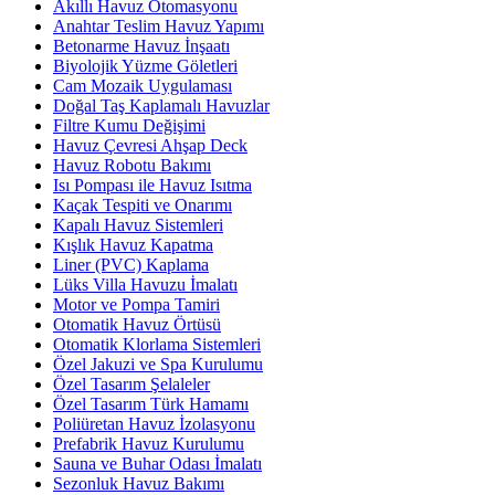
Akıllı Havuz Otomasyonu
Anahtar Teslim Havuz Yapımı
Betonarme Havuz İnşaatı
Biyolojik Yüzme Göletleri
Cam Mozaik Uygulaması
Doğal Taş Kaplamalı Havuzlar
Filtre Kumu Değişimi
Havuz Çevresi Ahşap Deck
Havuz Robotu Bakımı
Isı Pompası ile Havuz Isıtma
Kaçak Tespiti ve Onarımı
Kapalı Havuz Sistemleri
Kışlık Havuz Kapatma
Liner (PVC) Kaplama
Lüks Villa Havuzu İmalatı
Motor ve Pompa Tamiri
Otomatik Havuz Örtüsü
Otomatik Klorlama Sistemleri
Özel Jakuzi ve Spa Kurulumu
Özel Tasarım Şelaleler
Özel Tasarım Türk Hamamı
Poliüretan Havuz İzolasyonu
Prefabrik Havuz Kurulumu
Sauna ve Buhar Odası İmalatı
Sezonluk Havuz Bakımı