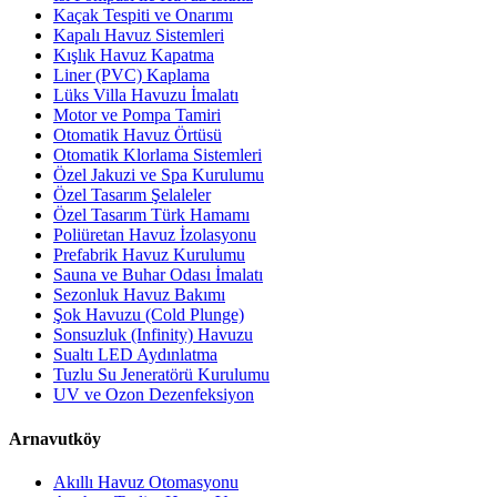
Kaçak Tespiti ve Onarımı
Kapalı Havuz Sistemleri
Kışlık Havuz Kapatma
Liner (PVC) Kaplama
Lüks Villa Havuzu İmalatı
Motor ve Pompa Tamiri
Otomatik Havuz Örtüsü
Otomatik Klorlama Sistemleri
Özel Jakuzi ve Spa Kurulumu
Özel Tasarım Şelaleler
Özel Tasarım Türk Hamamı
Poliüretan Havuz İzolasyonu
Prefabrik Havuz Kurulumu
Sauna ve Buhar Odası İmalatı
Sezonluk Havuz Bakımı
Şok Havuzu (Cold Plunge)
Sonsuzluk (Infinity) Havuzu
Sualtı LED Aydınlatma
Tuzlu Su Jeneratörü Kurulumu
UV ve Ozon Dezenfeksiyon
Arnavutköy
Akıllı Havuz Otomasyonu