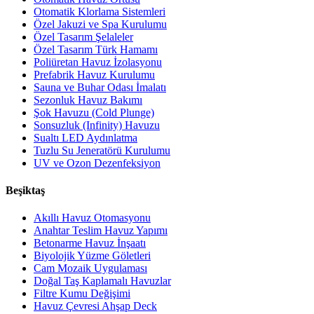
Otomatik Klorlama Sistemleri
Özel Jakuzi ve Spa Kurulumu
Özel Tasarım Şelaleler
Özel Tasarım Türk Hamamı
Poliüretan Havuz İzolasyonu
Prefabrik Havuz Kurulumu
Sauna ve Buhar Odası İmalatı
Sezonluk Havuz Bakımı
Şok Havuzu (Cold Plunge)
Sonsuzluk (Infinity) Havuzu
Sualtı LED Aydınlatma
Tuzlu Su Jeneratörü Kurulumu
UV ve Ozon Dezenfeksiyon
Beşiktaş
Akıllı Havuz Otomasyonu
Anahtar Teslim Havuz Yapımı
Betonarme Havuz İnşaatı
Biyolojik Yüzme Göletleri
Cam Mozaik Uygulaması
Doğal Taş Kaplamalı Havuzlar
Filtre Kumu Değişimi
Havuz Çevresi Ahşap Deck