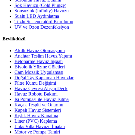
Şok Havuzu (Cold Plunge)
Sonsuzluk (Infinity) Havuzu
Sualtı LED Aydınlatma
Tuzlu Su Jeneratörü Kurulumu
UV ve Ozon Dezenfeksiyon
Beylikdüzü
Akıllı Havuz Otomasyonu
Anahtar Teslim Havuz Yapımı
Betonarme Havuz İnşaatı
Biyolojik Yüzme Göletleri
Cam Mozaik Uygulaması
Doğal Taş Kaplamalı Havuzlar
Filtre Kumu Değişimi
Havuz Çevresi Ahşap Deck
Havuz Robotu Bakımı
Isı Pompası ile Havuz Isıtma
Kaçak Tespiti ve Onarımı
Kapalı Havuz Sistemleri
Kışlık Havuz Kapatma
Liner (PVC) Kaplama
Lüks Villa Havuzu İmalatı
Motor ve Pompa Tamiri