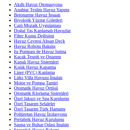
Akıllı Havuz Otomasyonu
Anahtar Teslim Havuz Yapımı
Betonarme Havuz İnşaatı
Biyolojik Yüzme Göletleri
Cam Mozaik Uygulaması
Doğal Taş Kaplamalı Havuzlar
Filtre Kumu Değişimi
Havuz Çevresi Ahşap Deck
Havuz Robotu Bakımı
Isı Pompası ile Havuz Isıtma
Kaçak Tespiti ve Onarımı
Kapalı Havuz Sistemleri
Kışlık Havuz Kapatma
Liner (PVC) Kaplama
Lüks Villa Havuzu İmalatı
Motor ve Pompa Tamiri
Otomatik Havuz Örtüsü
Otomatik Klorlama Sistemleri
Özel Jakuzi ve Spa Kurulumu
Özel Tasarım Şelaleler
Özel Tasarım Türk Hamamı
Poliüretan Havuz İzolasyonu
Prefabrik Havuz Kurulumu
Sauna ve Buhar Odası İmalatı
Sezonluk Havuz Bakımı