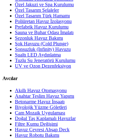
Özel Jakuzi ve Spa Kurulumu
Özel Tasarım Şelaleler
Özel Tasarım Türk Hamamı
Poliüretan Havuz İzolasyonu
Prefabrik Havuz Kurulumu
Sauna ve Buhar Odası İmalatı
Sezonluk Havuz Bakımı
Şok Havuzu (Cold Plunge)
Sonsuzluk (Infinity) Havuzu
Sualtı LED Aydınlatma
Tuzlu Su Jeneratörü Kurulumu
UV ve Ozon Dezenfeksiyon
Avcılar
Akıllı Havuz Otomasyonu
Anahtar Teslim Havuz Yapımı
Betonarme Havuz İnşaatı
Biyolojik Yüzme Göletleri
Cam Mozaik Uygulaması
Doğal Taş Kaplamalı Havuzlar
Filtre Kumu Değişimi
Havuz Çevresi Ahşap Deck
Havuz Robotu Bakımı