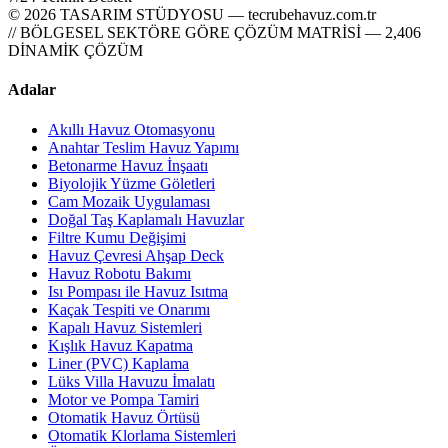
© 2026 TASARIM STÜDYOSU — tecrubehavuz.com.tr
// BÖLGESEL SEKTÖRE GÖRE ÇÖZÜM MATRİSİ — 2,406
DİNAMİK ÇÖZÜM
Adalar
Akıllı Havuz Otomasyonu
Anahtar Teslim Havuz Yapımı
Betonarme Havuz İnşaatı
Biyolojik Yüzme Göletleri
Cam Mozaik Uygulaması
Doğal Taş Kaplamalı Havuzlar
Filtre Kumu Değişimi
Havuz Çevresi Ahşap Deck
Havuz Robotu Bakımı
Isı Pompası ile Havuz Isıtma
Kaçak Tespiti ve Onarımı
Kapalı Havuz Sistemleri
Kışlık Havuz Kapatma
Liner (PVC) Kaplama
Lüks Villa Havuzu İmalatı
Motor ve Pompa Tamiri
Otomatik Havuz Örtüsü
Otomatik Klorlama Sistemleri