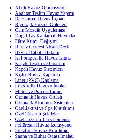
Akıllı Havuz Otomasyonu
Anahtar Teslim Havuz Yapımı
Betonarme Havuz İnşaatı
Biyolojik Yüzme Göletleri
Cam Mozaik Uygulaması
Doğal Taş Kaplamalı Havuzlar
Filtre Kumu Değişimi
Havuz Çevresi Ahşap Deck
Havuz Robotu Bakımı
Isı Pompası ile Havuz Isıtma
Kaçak Tespiti ve Onarımı
Kapalı Havuz Sistemleri
Kışlık Havuz Kapatma
Liner (PVC) Kaplama
Lüks Villa Havuzu İmalatı
Motor ve Pompa Tamiri
Otomatik Havuz Örtüsü
Otomatik Klorlama Sistemleri
Özel Jakuzi ve Spa Kurulumu
Özel Tasarım Şelaleler
Özel Tasarım Türk Hamamı
Poliüretan Havuz İzolasyonu
Prefabrik Havuz Kurulumu
Sauna ve Buhar Odası İmalatı