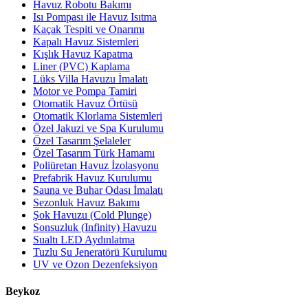
Havuz Robotu Bakımı
Isı Pompası ile Havuz Isıtma
Kaçak Tespiti ve Onarımı
Kapalı Havuz Sistemleri
Kışlık Havuz Kapatma
Liner (PVC) Kaplama
Lüks Villa Havuzu İmalatı
Motor ve Pompa Tamiri
Otomatik Havuz Örtüsü
Otomatik Klorlama Sistemleri
Özel Jakuzi ve Spa Kurulumu
Özel Tasarım Şelaleler
Özel Tasarım Türk Hamamı
Poliüretan Havuz İzolasyonu
Prefabrik Havuz Kurulumu
Sauna ve Buhar Odası İmalatı
Sezonluk Havuz Bakımı
Şok Havuzu (Cold Plunge)
Sonsuzluk (Infinity) Havuzu
Sualtı LED Aydınlatma
Tuzlu Su Jeneratörü Kurulumu
UV ve Ozon Dezenfeksiyon
Beykoz