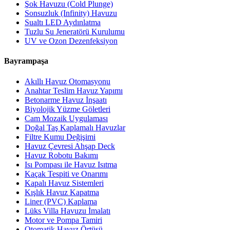
Şok Havuzu (Cold Plunge)
Sonsuzluk (Infinity) Havuzu
Sualtı LED Aydınlatma
Tuzlu Su Jeneratörü Kurulumu
UV ve Ozon Dezenfeksiyon
Bayrampaşa
Akıllı Havuz Otomasyonu
Anahtar Teslim Havuz Yapımı
Betonarme Havuz İnşaatı
Biyolojik Yüzme Göletleri
Cam Mozaik Uygulaması
Doğal Taş Kaplamalı Havuzlar
Filtre Kumu Değişimi
Havuz Çevresi Ahşap Deck
Havuz Robotu Bakımı
Isı Pompası ile Havuz Isıtma
Kaçak Tespiti ve Onarımı
Kapalı Havuz Sistemleri
Kışlık Havuz Kapatma
Liner (PVC) Kaplama
Lüks Villa Havuzu İmalatı
Motor ve Pompa Tamiri
Otomatik Havuz Örtüsü