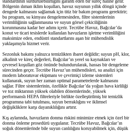
standardının sürdürülebilirliğini garanti eden bir süreç haline gelir.
Bölgenin ılıman iklim koşulları, havuz suyunun yıllık döngü içinde
dengede kalmasını sağlamak için titiz bir bakım programı gerektirir;
bu program, su kimyası dengelemesinden, filtre sistemlerinin
verimliliğinin sağlanmasına ve suyun görsel çekiciliğinin
korunmasına kadar her adımı içerir. Tecrübe Havuz, Bağcılar’da
konut ve ticari tesislerde kullanılan havuzların işletme verimliliğini
maksimize eden, endüstri standartlarını aşan bir mühendislik
yaklaşımıyla hizmet verir.
Sezonluk bakımı yalnızca temizlikten ibaret değildir; suyun pH, klor,
alkalinit ve kireç değerleri, Bağcılar’ın yerel su kaynakları ve
çevresel koşulları göz önünde bulundurularak, hassas bir dengeleme
sürecinden geçer. Tecrübe Havuz’un mühendisleri, su analizi için
modern laboratuvar ekipmanı ve çevrimiçi izleme sistemleri
kullanarak, suyun her zaman optimal parametrelerde kalmasını
sağlar. Filtre sistemlerinin, özellikle Bağcılar’da yoğun hava kirliliği
ve toz miktarının yüksek olabilen dönemlerinde, yüksek
performanslı HEPA filtreleriyle birlikte özelleştirilmiş bir temizlik
programına tabi tutulması, suyun berraklığını ve iklimsel
değişikliklere karşı dayanıklılığını artırır.
Kış aylarında, havuzların donma riskini minimize etmek için özel bir
donma önleme prosedürü uygulanır. Tecrübe Havuz, Bağcılar’ın
soğuk dönemlerinde bile suyun canlılığını koruyabilmek için, düşük