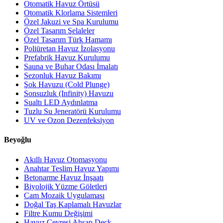
Otomatik Havuz Örtüsü
Otomatik Klorlama Sistemleri
Özel Jakuzi ve Spa Kurulumu
Özel Tasarım Şelaleler
Özel Tasarım Türk Hamamı
Poliüretan Havuz İzolasyonu
Prefabrik Havuz Kurulumu
Sauna ve Buhar Odası İmalatı
Sezonluk Havuz Bakımı
Şok Havuzu (Cold Plunge)
Sonsuzluk (Infinity) Havuzu
Sualtı LED Aydınlatma
Tuzlu Su Jeneratörü Kurulumu
UV ve Ozon Dezenfeksiyon
Beyoğlu
Akıllı Havuz Otomasyonu
Anahtar Teslim Havuz Yapımı
Betonarme Havuz İnşaatı
Biyolojik Yüzme Göletleri
Cam Mozaik Uygulaması
Doğal Taş Kaplamalı Havuzlar
Filtre Kumu Değişimi
Havuz Çevresi Ahşap Deck