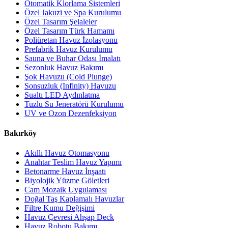
Otomatik Klorlama Sistemleri
Özel Jakuzi ve Spa Kurulumu
Özel Tasarım Şelaleler
Özel Tasarım Türk Hamamı
Poliüretan Havuz İzolasyonu
Prefabrik Havuz Kurulumu
Sauna ve Buhar Odası İmalatı
Sezonluk Havuz Bakımı
Şok Havuzu (Cold Plunge)
Sonsuzluk (Infinity) Havuzu
Sualtı LED Aydınlatma
Tuzlu Su Jeneratörü Kurulumu
UV ve Ozon Dezenfeksiyon
Bakırköy
Akıllı Havuz Otomasyonu
Anahtar Teslim Havuz Yapımı
Betonarme Havuz İnşaatı
Biyolojik Yüzme Göletleri
Cam Mozaik Uygulaması
Doğal Taş Kaplamalı Havuzlar
Filtre Kumu Değişimi
Havuz Çevresi Ahşap Deck
Havuz Robotu Bakımı