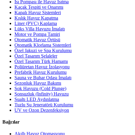
Isı Pompası ile Havuz Isıtma
Kaçak Tespiti ve Onarımı
Kapalı Havuz Sistemleri
Kışlık Havuz Kapatma
Liner (PVC) Kaplama
Lüks Villa Havuzu İmalatı
Motor ve Pompa Tamiri
Otomatik Havuz Örtüsü
Otomatik Klorlama Sistemleri
Özel Jakuzi ve Spa Kurulumu
Özel Tasarım Şelaleler
Özel Tasarım Türk Hamamı
Poliüretan Havuz İzolasyonu
Prefabrik Havuz Kurulumu
Sauna ve Buhar Odası İmalatı
Sezonluk Havuz Bakımı
Şok Havuzu (Cold Plunge)
Sonsuzluk (Infinity) Havuzu
Sualtı LED Aydınlatma
Tuzlu Su Jeneratörü Kurulumu
UV ve Ozon Dezenfeksiyon
Bağcılar
Akıllı Havuz Otomasyonu