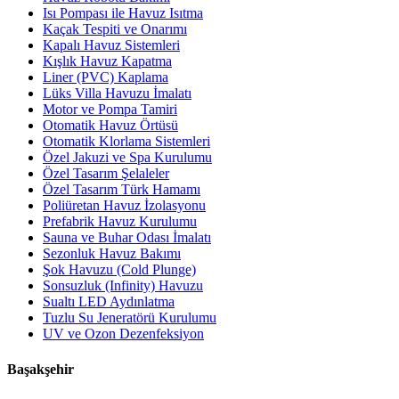
Isı Pompası ile Havuz Isıtma
Kaçak Tespiti ve Onarımı
Kapalı Havuz Sistemleri
Kışlık Havuz Kapatma
Liner (PVC) Kaplama
Lüks Villa Havuzu İmalatı
Motor ve Pompa Tamiri
Otomatik Havuz Örtüsü
Otomatik Klorlama Sistemleri
Özel Jakuzi ve Spa Kurulumu
Özel Tasarım Şelaleler
Özel Tasarım Türk Hamamı
Poliüretan Havuz İzolasyonu
Prefabrik Havuz Kurulumu
Sauna ve Buhar Odası İmalatı
Sezonluk Havuz Bakımı
Şok Havuzu (Cold Plunge)
Sonsuzluk (Infinity) Havuzu
Sualtı LED Aydınlatma
Tuzlu Su Jeneratörü Kurulumu
UV ve Ozon Dezenfeksiyon
Başakşehir