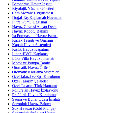
Betonarme Havuz İnşaatı
Biyolojik Yüzme Göletleri
Cam Mozaik Uygulaması
Doğal Taş Kaplamalı Havuzlar
Filtre Kumu Değişimi
Havuz Çevresi Ahşap Deck
Havuz Robotu Bakımı
Isı Pompası ile Havuz Isıtma
Kaçak Tespiti ve Onarımı
Kapalı Havuz Sistemleri
Kışlık Havuz Kapatma
Liner (PVC) Kaplama
Lüks Villa Havuzu İmalatı
Motor ve Pompa Tamiri
Otomatik Havuz Örtüsü
Otomatik Klorlama Sistemleri
Özel Jakuzi ve Spa Kurulumu
Özel Tasarım Şelaleler
Özel Tasarım Türk Hamamı
Poliüretan Havuz İzolasyonu
Prefabrik Havuz Kurulumu
Sauna ve Buhar Odası İmalatı
Sezonluk Havuz Bakımı
Şok Havuzu (Cold Plunge)
Sonsuzluk (Infinity) Havuzu