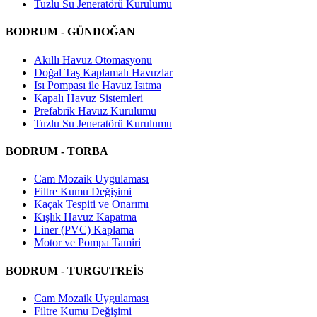
Tuzlu Su Jeneratörü Kurulumu
BODRUM - GÜNDOĞAN
Akıllı Havuz Otomasyonu
Doğal Taş Kaplamalı Havuzlar
Isı Pompası ile Havuz Isıtma
Kapalı Havuz Sistemleri
Prefabrik Havuz Kurulumu
Tuzlu Su Jeneratörü Kurulumu
BODRUM - TORBA
Cam Mozaik Uygulaması
Filtre Kumu Değişimi
Kaçak Tespiti ve Onarımı
Kışlık Havuz Kapatma
Liner (PVC) Kaplama
Motor ve Pompa Tamiri
BODRUM - TURGUTREİS
Cam Mozaik Uygulaması
Filtre Kumu Değişimi