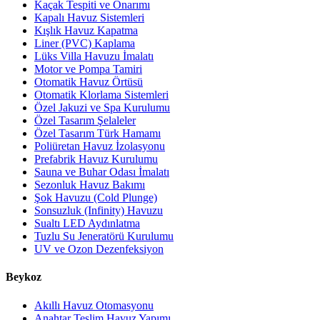
Kaçak Tespiti ve Onarımı
Kapalı Havuz Sistemleri
Kışlık Havuz Kapatma
Liner (PVC) Kaplama
Lüks Villa Havuzu İmalatı
Motor ve Pompa Tamiri
Otomatik Havuz Örtüsü
Otomatik Klorlama Sistemleri
Özel Jakuzi ve Spa Kurulumu
Özel Tasarım Şelaleler
Özel Tasarım Türk Hamamı
Poliüretan Havuz İzolasyonu
Prefabrik Havuz Kurulumu
Sauna ve Buhar Odası İmalatı
Sezonluk Havuz Bakımı
Şok Havuzu (Cold Plunge)
Sonsuzluk (Infinity) Havuzu
Sualtı LED Aydınlatma
Tuzlu Su Jeneratörü Kurulumu
UV ve Ozon Dezenfeksiyon
Beykoz
Akıllı Havuz Otomasyonu
Anahtar Teslim Havuz Yapımı