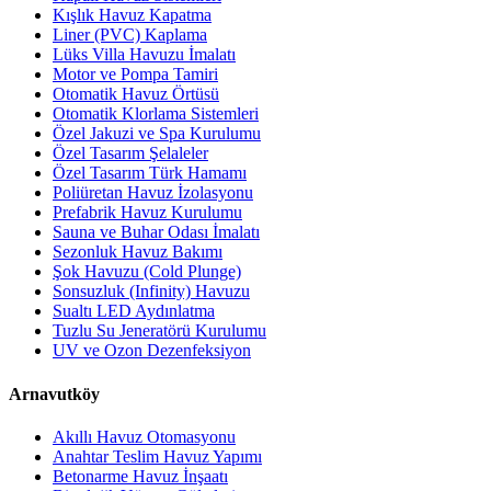
Kışlık Havuz Kapatma
Liner (PVC) Kaplama
Lüks Villa Havuzu İmalatı
Motor ve Pompa Tamiri
Otomatik Havuz Örtüsü
Otomatik Klorlama Sistemleri
Özel Jakuzi ve Spa Kurulumu
Özel Tasarım Şelaleler
Özel Tasarım Türk Hamamı
Poliüretan Havuz İzolasyonu
Prefabrik Havuz Kurulumu
Sauna ve Buhar Odası İmalatı
Sezonluk Havuz Bakımı
Şok Havuzu (Cold Plunge)
Sonsuzluk (Infinity) Havuzu
Sualtı LED Aydınlatma
Tuzlu Su Jeneratörü Kurulumu
UV ve Ozon Dezenfeksiyon
Arnavutköy
Akıllı Havuz Otomasyonu
Anahtar Teslim Havuz Yapımı
Betonarme Havuz İnşaatı