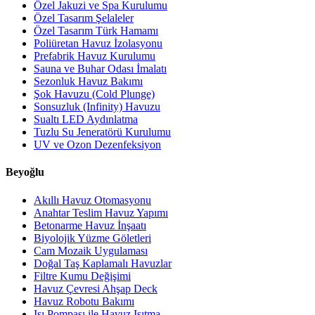
Özel Jakuzi ve Spa Kurulumu
Özel Tasarım Şelaleler
Özel Tasarım Türk Hamamı
Poliüretan Havuz İzolasyonu
Prefabrik Havuz Kurulumu
Sauna ve Buhar Odası İmalatı
Sezonluk Havuz Bakımı
Şok Havuzu (Cold Plunge)
Sonsuzluk (Infinity) Havuzu
Sualtı LED Aydınlatma
Tuzlu Su Jeneratörü Kurulumu
UV ve Ozon Dezenfeksiyon
Beyoğlu
Akıllı Havuz Otomasyonu
Anahtar Teslim Havuz Yapımı
Betonarme Havuz İnşaatı
Biyolojik Yüzme Göletleri
Cam Mozaik Uygulaması
Doğal Taş Kaplamalı Havuzlar
Filtre Kumu Değişimi
Havuz Çevresi Ahşap Deck
Havuz Robotu Bakımı
Isı Pompası ile Havuz Isıtma