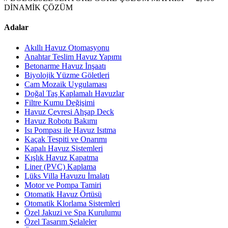
DİNAMİK ÇÖZÜM
Adalar
Akıllı Havuz Otomasyonu
Anahtar Teslim Havuz Yapımı
Betonarme Havuz İnşaatı
Biyolojik Yüzme Göletleri
Cam Mozaik Uygulaması
Doğal Taş Kaplamalı Havuzlar
Filtre Kumu Değişimi
Havuz Çevresi Ahşap Deck
Havuz Robotu Bakımı
Isı Pompası ile Havuz Isıtma
Kaçak Tespiti ve Onarımı
Kapalı Havuz Sistemleri
Kışlık Havuz Kapatma
Liner (PVC) Kaplama
Lüks Villa Havuzu İmalatı
Motor ve Pompa Tamiri
Otomatik Havuz Örtüsü
Otomatik Klorlama Sistemleri
Özel Jakuzi ve Spa Kurulumu
Özel Tasarım Şelaleler