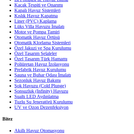
Kaçak Tespiti ve Onarımı
Kapalı Havuz Sistemleri
Kışlık Havuz Kapatma
Liner (PVC) Kaplama
Lüks Villa Havuzu İmalatı
Motor ve Pompa Tamiri
Otomatik Havuz Örtüsü
Otomatik Klorlama Sistemleri
Özel Jakuzi ve Spa Kurulumu
Özel Tasarım Şelaleler
Özel Tasarım Türk Hamamı
Poliüretan Havuz İzolasyonu
Prefabrik Havuz Kurulumu
Sauna ve Buhar Odası İmalatı
Sezonluk Havuz Bakımı
Şok Havuzu (Cold Plunge)
Sonsuzluk (Infinity) Havuzu
Sualtı LED Aydınlatma
Tuzlu Su Jeneratörü Kurulumu
UV ve Ozon Dezenfeksiyon
Bitez
Akıllı Havuz Otomasyonu