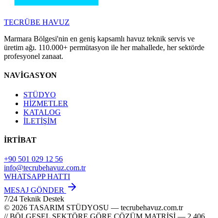
TECRÜBE
HAVUZ
Marmara Bölgesi'nin en geniş kapsamlı havuz teknik servis ve
üretim ağı. 110.000+ permütasyon ile her mahallede, her sektörde
profesyonel zanaat.
NAVİGASYON
STÜDYO
HİZMETLER
KATALOG
İLETİŞİM
İRTİBAT
+90 501 029 12 56
info@tecrubehavuz.com.tr
WHATSAPP HATTI
MESAJ GÖNDER
7/24 Teknik Destek
© 2026 TASARIM STÜDYOSU — tecrubehavuz.com.tr
// BÖLGESEL SEKTÖRE GÖRE ÇÖZÜM MATRİSİ — 2,406