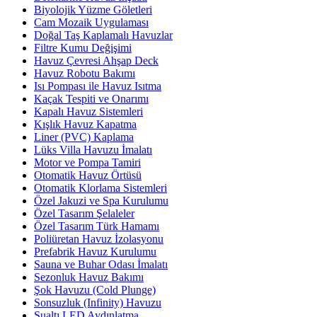
Biyolojik Yüzme Göletleri
Cam Mozaik Uygulaması
Doğal Taş Kaplamalı Havuzlar
Filtre Kumu Değişimi
Havuz Çevresi Ahşap Deck
Havuz Robotu Bakımı
Isı Pompası ile Havuz Isıtma
Kaçak Tespiti ve Onarımı
Kapalı Havuz Sistemleri
Kışlık Havuz Kapatma
Liner (PVC) Kaplama
Lüks Villa Havuzu İmalatı
Motor ve Pompa Tamiri
Otomatik Havuz Örtüsü
Otomatik Klorlama Sistemleri
Özel Jakuzi ve Spa Kurulumu
Özel Tasarım Şelaleler
Özel Tasarım Türk Hamamı
Poliüretan Havuz İzolasyonu
Prefabrik Havuz Kurulumu
Sauna ve Buhar Odası İmalatı
Sezonluk Havuz Bakımı
Şok Havuzu (Cold Plunge)
Sonsuzluk (Infinity) Havuzu
Sualtı LED Aydınlatma