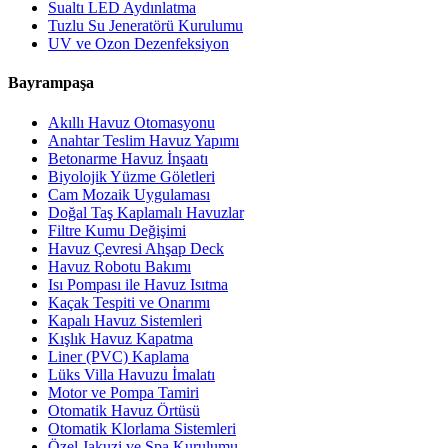
Sualtı LED Aydınlatma
Tuzlu Su Jeneratörü Kurulumu
UV ve Ozon Dezenfeksiyon
Bayrampaşa
Akıllı Havuz Otomasyonu
Anahtar Teslim Havuz Yapımı
Betonarme Havuz İnşaatı
Biyolojik Yüzme Göletleri
Cam Mozaik Uygulaması
Doğal Taş Kaplamalı Havuzlar
Filtre Kumu Değişimi
Havuz Çevresi Ahşap Deck
Havuz Robotu Bakımı
Isı Pompası ile Havuz Isıtma
Kaçak Tespiti ve Onarımı
Kapalı Havuz Sistemleri
Kışlık Havuz Kapatma
Liner (PVC) Kaplama
Lüks Villa Havuzu İmalatı
Motor ve Pompa Tamiri
Otomatik Havuz Örtüsü
Otomatik Klorlama Sistemleri
Özel Jakuzi ve Spa Kurulumu