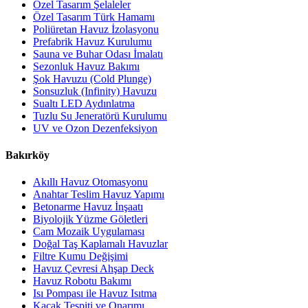
Özel Tasarım Şelaleler
Özel Tasarım Türk Hamamı
Poliüretan Havuz İzolasyonu
Prefabrik Havuz Kurulumu
Sauna ve Buhar Odası İmalatı
Sezonluk Havuz Bakımı
Şok Havuzu (Cold Plunge)
Sonsuzluk (Infinity) Havuzu
Sualtı LED Aydınlatma
Tuzlu Su Jeneratörü Kurulumu
UV ve Ozon Dezenfeksiyon
Bakırköy
Akıllı Havuz Otomasyonu
Anahtar Teslim Havuz Yapımı
Betonarme Havuz İnşaatı
Biyolojik Yüzme Göletleri
Cam Mozaik Uygulaması
Doğal Taş Kaplamalı Havuzlar
Filtre Kumu Değişimi
Havuz Çevresi Ahşap Deck
Havuz Robotu Bakımı
Isı Pompası ile Havuz Isıtma
Kaçak Tespiti ve Onarımı