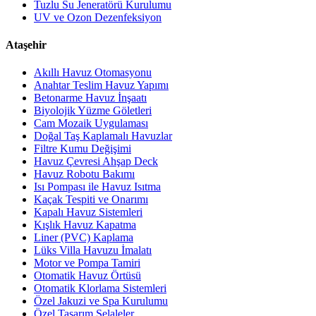
Tuzlu Su Jeneratörü Kurulumu
UV ve Ozon Dezenfeksiyon
Ataşehir
Akıllı Havuz Otomasyonu
Anahtar Teslim Havuz Yapımı
Betonarme Havuz İnşaatı
Biyolojik Yüzme Göletleri
Cam Mozaik Uygulaması
Doğal Taş Kaplamalı Havuzlar
Filtre Kumu Değişimi
Havuz Çevresi Ahşap Deck
Havuz Robotu Bakımı
Isı Pompası ile Havuz Isıtma
Kaçak Tespiti ve Onarımı
Kapalı Havuz Sistemleri
Kışlık Havuz Kapatma
Liner (PVC) Kaplama
Lüks Villa Havuzu İmalatı
Motor ve Pompa Tamiri
Otomatik Havuz Örtüsü
Otomatik Klorlama Sistemleri
Özel Jakuzi ve Spa Kurulumu
Özel Tasarım Şelaleler