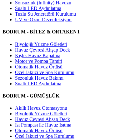
Sonsuzluk (Infinity) Havuzu
Sualtı LED Aydınlatma
Tuzlu Su Jeneratörü Kurulumu
UV ve Ozon Dezenfeksiyon
BODRUM - BİTEZ & ORTAKENT
Biyolojik Yüzme Göletleri
Havuz Çevresi Ahşap Deck
Kışlık Havuz Kapatma
Motor ve Pompa Tamiri
Otomatik Havuz Örtüsü
Özel Jakuzi ve Spa Kurulumu
Sezonluk Havuz Bakımı
Sualtı LED Aydınlatma
BODRUM - GÜMÜŞLÜK
Akıllı Havuz Otomasyonu
Biyolojik Yüzme Göletleri
Havuz Çevresi Ahşap Deck
Isı Pompası ile Havuz Isıtma
Otomatik Havuz Örtüsü
Özel Jakuzi ve Spa Kurulumu