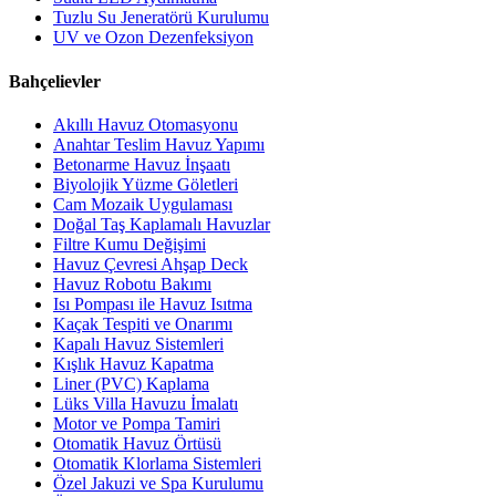
Tuzlu Su Jeneratörü Kurulumu
UV ve Ozon Dezenfeksiyon
Bahçelievler
Akıllı Havuz Otomasyonu
Anahtar Teslim Havuz Yapımı
Betonarme Havuz İnşaatı
Biyolojik Yüzme Göletleri
Cam Mozaik Uygulaması
Doğal Taş Kaplamalı Havuzlar
Filtre Kumu Değişimi
Havuz Çevresi Ahşap Deck
Havuz Robotu Bakımı
Isı Pompası ile Havuz Isıtma
Kaçak Tespiti ve Onarımı
Kapalı Havuz Sistemleri
Kışlık Havuz Kapatma
Liner (PVC) Kaplama
Lüks Villa Havuzu İmalatı
Motor ve Pompa Tamiri
Otomatik Havuz Örtüsü
Otomatik Klorlama Sistemleri
Özel Jakuzi ve Spa Kurulumu