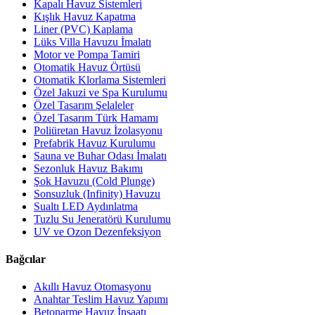
Kapalı Havuz Sistemleri
Kışlık Havuz Kapatma
Liner (PVC) Kaplama
Lüks Villa Havuzu İmalatı
Motor ve Pompa Tamiri
Otomatik Havuz Örtüsü
Otomatik Klorlama Sistemleri
Özel Jakuzi ve Spa Kurulumu
Özel Tasarım Şelaleler
Özel Tasarım Türk Hamamı
Poliüretan Havuz İzolasyonu
Prefabrik Havuz Kurulumu
Sauna ve Buhar Odası İmalatı
Sezonluk Havuz Bakımı
Şok Havuzu (Cold Plunge)
Sonsuzluk (Infinity) Havuzu
Sualtı LED Aydınlatma
Tuzlu Su Jeneratörü Kurulumu
UV ve Ozon Dezenfeksiyon
Bağcılar
Akıllı Havuz Otomasyonu
Anahtar Teslim Havuz Yapımı
Betonarme Havuz İnşaatı