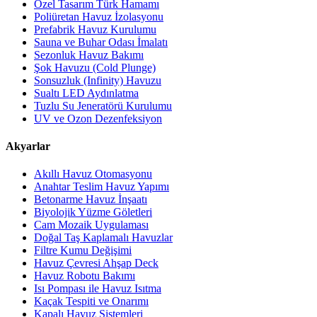
Özel Tasarım Türk Hamamı
Poliüretan Havuz İzolasyonu
Prefabrik Havuz Kurulumu
Sauna ve Buhar Odası İmalatı
Sezonluk Havuz Bakımı
Şok Havuzu (Cold Plunge)
Sonsuzluk (Infinity) Havuzu
Sualtı LED Aydınlatma
Tuzlu Su Jeneratörü Kurulumu
UV ve Ozon Dezenfeksiyon
Akyarlar
Akıllı Havuz Otomasyonu
Anahtar Teslim Havuz Yapımı
Betonarme Havuz İnşaatı
Biyolojik Yüzme Göletleri
Cam Mozaik Uygulaması
Doğal Taş Kaplamalı Havuzlar
Filtre Kumu Değişimi
Havuz Çevresi Ahşap Deck
Havuz Robotu Bakımı
Isı Pompası ile Havuz Isıtma
Kaçak Tespiti ve Onarımı
Kapalı Havuz Sistemleri