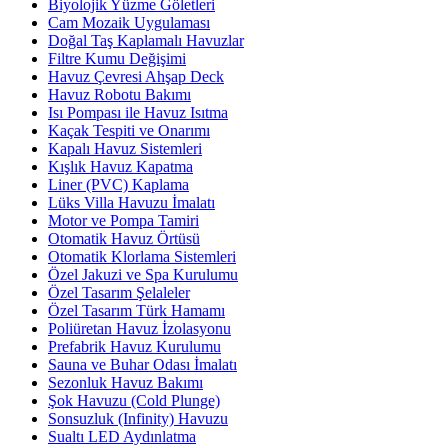
Biyolojik Yüzme Göletleri
Cam Mozaik Uygulaması
Doğal Taş Kaplamalı Havuzlar
Filtre Kumu Değişimi
Havuz Çevresi Ahşap Deck
Havuz Robotu Bakımı
Isı Pompası ile Havuz Isıtma
Kaçak Tespiti ve Onarımı
Kapalı Havuz Sistemleri
Kışlık Havuz Kapatma
Liner (PVC) Kaplama
Lüks Villa Havuzu İmalatı
Motor ve Pompa Tamiri
Otomatik Havuz Örtüsü
Otomatik Klorlama Sistemleri
Özel Jakuzi ve Spa Kurulumu
Özel Tasarım Şelaleler
Özel Tasarım Türk Hamamı
Poliüretan Havuz İzolasyonu
Prefabrik Havuz Kurulumu
Sauna ve Buhar Odası İmalatı
Sezonluk Havuz Bakımı
Şok Havuzu (Cold Plunge)
Sonsuzluk (Infinity) Havuzu
Sualtı LED Aydınlatma