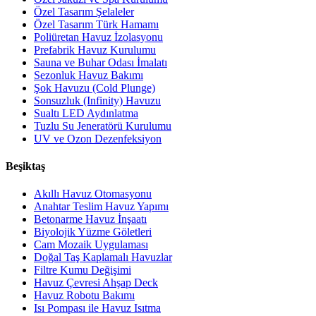
Özel Tasarım Şelaleler
Özel Tasarım Türk Hamamı
Poliüretan Havuz İzolasyonu
Prefabrik Havuz Kurulumu
Sauna ve Buhar Odası İmalatı
Sezonluk Havuz Bakımı
Şok Havuzu (Cold Plunge)
Sonsuzluk (Infinity) Havuzu
Sualtı LED Aydınlatma
Tuzlu Su Jeneratörü Kurulumu
UV ve Ozon Dezenfeksiyon
Beşiktaş
Akıllı Havuz Otomasyonu
Anahtar Teslim Havuz Yapımı
Betonarme Havuz İnşaatı
Biyolojik Yüzme Göletleri
Cam Mozaik Uygulaması
Doğal Taş Kaplamalı Havuzlar
Filtre Kumu Değişimi
Havuz Çevresi Ahşap Deck
Havuz Robotu Bakımı
Isı Pompası ile Havuz Isıtma