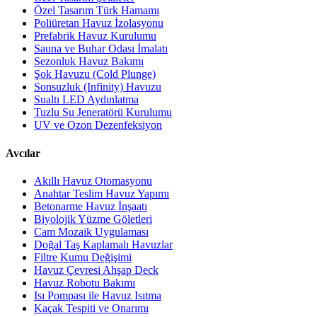
Özel Tasarım Türk Hamamı
Poliüretan Havuz İzolasyonu
Prefabrik Havuz Kurulumu
Sauna ve Buhar Odası İmalatı
Sezonluk Havuz Bakımı
Şok Havuzu (Cold Plunge)
Sonsuzluk (Infinity) Havuzu
Sualtı LED Aydınlatma
Tuzlu Su Jeneratörü Kurulumu
UV ve Ozon Dezenfeksiyon
Avcılar
Akıllı Havuz Otomasyonu
Anahtar Teslim Havuz Yapımı
Betonarme Havuz İnşaatı
Biyolojik Yüzme Göletleri
Cam Mozaik Uygulaması
Doğal Taş Kaplamalı Havuzlar
Filtre Kumu Değişimi
Havuz Çevresi Ahşap Deck
Havuz Robotu Bakımı
Isı Pompası ile Havuz Isıtma
Kaçak Tespiti ve Onarımı