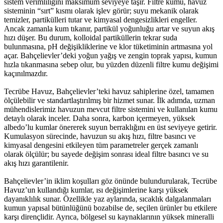
sistem verimliliğini maksimum seviyeye taşır. Filtre kumu, havuz
sisteminin “sırt” kısmı olarak işlev görür; suyu mekanik olarak
temizler, partikülleri tutar ve kimyasal dengesizlikleri engeller.
Ancak zamanla kum tıkanır, partikül yoğunluğu artar ve suyun akış
hızı düşer. Bu durum, kolloidal partiküllerin tekrar suda
bulunmasına, pH değişikliklerine ve klor tüketiminin artmasına yol
açar. Bahçelievler’deki yoğun yağış ve zengin toprak yapısı, kumun
hızla tıkanmasına sebep olur, bu yüzden düzenli filtre kumu değişimi
kaçınılmazdır.
Tecrübe Havuz, Bahçelievler’teki havuz sahiplerine özel, tamamen
ölçülebilir ve standartlaştırılmış bir hizmet sunar. İlk adımda, uzman
mühendislerimiz havuzun mevcut filtre sistemini ve kullanılan kumu
detaylı olarak inceler. Daha sonra, karbon içermeyen, yüksek
albedo’lu kumlar önererek suyun berraklığını en üst seviyeye getirir.
Kumulasyon sürecinde, havuzun su akış hızı, filtre basıncı ve
kimyasal dengesini etkileyen tüm parametreler gerçek zamanlı
olarak ölçülür; bu sayede değişim sonrası ideal filtre basıncı ve su
akış hızı garantilenir.
Bahçelievler’in iklim koşulları göz önünde bulundurularak, Tecrübe
Havuz’un kullandığı kumlar, ısı değişimlerine karşı yüksek
dayanıklılık sunar. Özellikle yaz aylarında, sıcaklık dalgalanmaları
kumun yapısal bütünlüğünü bozabilse de, seçilen ürünler bu etkilere
karşı dirençlidir. Ayrıca, bölgesel su kaynaklarının yüksek mineralli