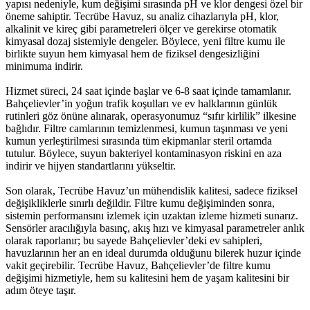
yapısı nedeniyle, kum değişimi sırasında pH ve klor dengesi özel bir
öneme sahiptir. Tecrübe Havuz, su analiz cihazlarıyla pH, klor,
alkalinit ve kireç gibi parametreleri ölçer ve gerekirse otomatik
kimyasal dozaj sistemiyle dengeler. Böylece, yeni filtre kumu ile
birlikte suyun hem kimyasal hem de fiziksel dengesizliğini
minimuma indirir.
Hizmet süreci, 24 saat içinde başlar ve 6-8 saat içinde tamamlanır.
Bahçelievler’in yoğun trafik koşulları ve ev halklarının günlük
rutinleri göz önüne alınarak, operasyonumuz “sıfır kirlilik” ilkesine
bağlıdır. Filtre camlarının temizlenmesi, kumun taşınması ve yeni
kumun yerleştirilmesi sırasında tüm ekipmanlar steril ortamda
tutulur. Böylece, suyun bakteriyel kontaminasyon riskini en aza
indirir ve hijyen standartlarını yükseltir.
Son olarak, Tecrübe Havuz’un mühendislik kalitesi, sadece fiziksel
değişikliklerle sınırlı değildir. Filtre kumu değişiminden sonra,
sistemin performansını izlemek için uzaktan izleme hizmeti sunarız.
Sensörler aracılığıyla basınç, akış hızı ve kimyasal parametreler anlık
olarak raporlanır; bu sayede Bahçelievler’deki ev sahipleri,
havuzlarının her an en ideal durumda olduğunu bilerek huzur içinde
vakit geçirebilir. Tecrübe Havuz, Bahçelievler’de filtre kumu
değişimi hizmetiyle, hem su kalitesini hem de yaşam kalitesini bir
adım öteye taşır.