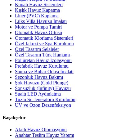
Kapalı Havuz Sistemleri
Kışlık Havuz Kapatma
Liner (PVC) Kaplama
Lüks Villa Havuzu İmalatı
Motor ve Pompa Tamiri
Otomatik Havuz Örtüsü
Otomatik Klorlama Sistemleri
Özel Jakuzi ve Spa Kurulumu
Özel Tasarım Şelaleler
Özel Tasarım Türk Hamamı
Poliüretan Havuz İzolasyonu
Prefabrik Havuz Kurulumu
Sauna ve Buhar Odası İmalatı
Sezonluk Havuz Bakımı
Şok Havuzu (Cold Plunge)
Sonsuzluk (Infinity) Havuzu
Sualtı LED Aydınlatma
Tuzlu Su Jeneratörü Kurulumu
UV ve Ozon Dezenfeksiyon
Başakşehir
Akıllı Havuz Otomasyonu
Anahtar Teslim Havuz Yapımı