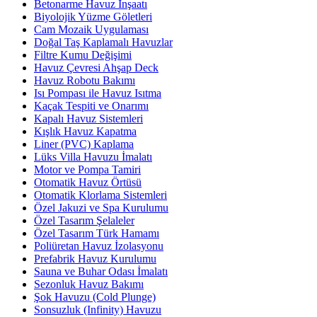
Betonarme Havuz İnşaatı
Biyolojik Yüzme Göletleri
Cam Mozaik Uygulaması
Doğal Taş Kaplamalı Havuzlar
Filtre Kumu Değişimi
Havuz Çevresi Ahşap Deck
Havuz Robotu Bakımı
Isı Pompası ile Havuz Isıtma
Kaçak Tespiti ve Onarımı
Kapalı Havuz Sistemleri
Kışlık Havuz Kapatma
Liner (PVC) Kaplama
Lüks Villa Havuzu İmalatı
Motor ve Pompa Tamiri
Otomatik Havuz Örtüsü
Otomatik Klorlama Sistemleri
Özel Jakuzi ve Spa Kurulumu
Özel Tasarım Şelaleler
Özel Tasarım Türk Hamamı
Poliüretan Havuz İzolasyonu
Prefabrik Havuz Kurulumu
Sauna ve Buhar Odası İmalatı
Sezonluk Havuz Bakımı
Şok Havuzu (Cold Plunge)
Sonsuzluk (Infinity) Havuzu