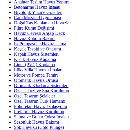
Anahtar Teslim Havuz Yapımı
Betonarme Havuz İnşaatı
Biyolojik Yüzme Göletleri
Cam Mozaik Uygulaması
Doğal Taş Kaplamalı Havuzlar
Filtre Kumu Değişimi
Havuz Çevresi Ahşap Deck
Havuz Robotu Bakımı
Isı Pompası ile Havuz Isıtma
Kaçak Tespiti ve Onarımı
Kapalı Havuz Sistemleri
Kışlık Havuz Kapatma
Liner (PVC) Kaplama
Lüks Villa Havuzu İmalatı
Motor ve Pompa Tamiri
Otomatik Havuz Örtüsü
Otomatik Klorlama Sistemleri
Özel Jakuzi ve Spa Kurulumu
Özel Tasarım Şelaleler
Özel Tasarım Türk Hamamı
Poliüretan Havuz İzolasyonu
Prefabrik Havuz Kurulumu
Sauna ve Buhar Odası İmalatı
Sezonluk Havuz Bakımı
Şok Havuzu (Cold Plunge)