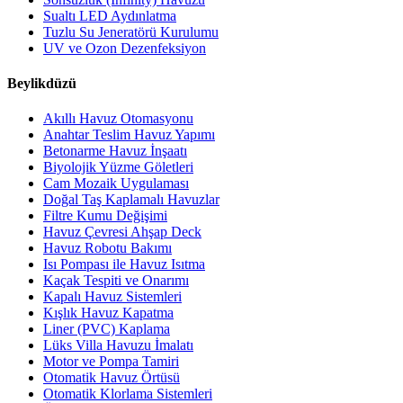
Sualtı LED Aydınlatma
Tuzlu Su Jeneratörü Kurulumu
UV ve Ozon Dezenfeksiyon
Beylikdüzü
Akıllı Havuz Otomasyonu
Anahtar Teslim Havuz Yapımı
Betonarme Havuz İnşaatı
Biyolojik Yüzme Göletleri
Cam Mozaik Uygulaması
Doğal Taş Kaplamalı Havuzlar
Filtre Kumu Değişimi
Havuz Çevresi Ahşap Deck
Havuz Robotu Bakımı
Isı Pompası ile Havuz Isıtma
Kaçak Tespiti ve Onarımı
Kapalı Havuz Sistemleri
Kışlık Havuz Kapatma
Liner (PVC) Kaplama
Lüks Villa Havuzu İmalatı
Motor ve Pompa Tamiri
Otomatik Havuz Örtüsü
Otomatik Klorlama Sistemleri