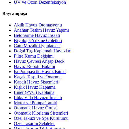
UV ve Ozon Dezenfeksiyon
Bayrampaşa
Akıllı Havuz Otomasyonu
Anahtar Teslim Havuz Yapımı
Betonarme Havuz İnşaatı
Biyolojik Yüzme Göletleri
Cam Mozaik Uygulaması
Doğal Taş Kaplamalı Havuzlar
Filtre Kumu Değişimi
Havuz Çevresi Ahşap Deck
Havuz Robotu Bakımı
Isı Pompası ile Havuz Isıtma
Kaçak Tespiti ve Onarımı
Kapalı Havuz Sistemleri
Kışlık Havuz Kapatma
Liner (PVC) Kaplama
Lüks Villa Havuzu İmalatı
Motor ve Pompa Tamiri
Otomatik Havuz Örtüsü
Otomatik Klorlama Sistemleri
Özel Jakuzi ve Spa Kurulumu
Özel Tasarım Şelaleler
Özel Tasarım Türk Hamamı