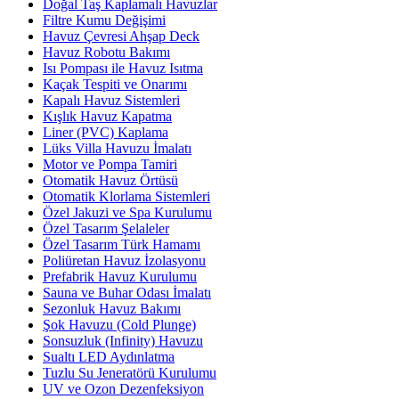
Doğal Taş Kaplamalı Havuzlar
Filtre Kumu Değişimi
Havuz Çevresi Ahşap Deck
Havuz Robotu Bakımı
Isı Pompası ile Havuz Isıtma
Kaçak Tespiti ve Onarımı
Kapalı Havuz Sistemleri
Kışlık Havuz Kapatma
Liner (PVC) Kaplama
Lüks Villa Havuzu İmalatı
Motor ve Pompa Tamiri
Otomatik Havuz Örtüsü
Otomatik Klorlama Sistemleri
Özel Jakuzi ve Spa Kurulumu
Özel Tasarım Şelaleler
Özel Tasarım Türk Hamamı
Poliüretan Havuz İzolasyonu
Prefabrik Havuz Kurulumu
Sauna ve Buhar Odası İmalatı
Sezonluk Havuz Bakımı
Şok Havuzu (Cold Plunge)
Sonsuzluk (Infinity) Havuzu
Sualtı LED Aydınlatma
Tuzlu Su Jeneratörü Kurulumu
UV ve Ozon Dezenfeksiyon