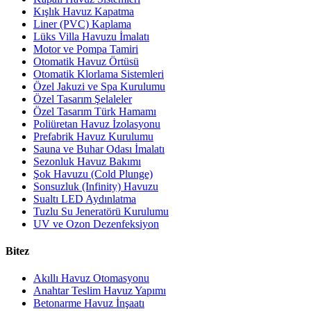
Kışlık Havuz Kapatma
Liner (PVC) Kaplama
Lüks Villa Havuzu İmalatı
Motor ve Pompa Tamiri
Otomatik Havuz Örtüsü
Otomatik Klorlama Sistemleri
Özel Jakuzi ve Spa Kurulumu
Özel Tasarım Şelaleler
Özel Tasarım Türk Hamamı
Poliüretan Havuz İzolasyonu
Prefabrik Havuz Kurulumu
Sauna ve Buhar Odası İmalatı
Sezonluk Havuz Bakımı
Şok Havuzu (Cold Plunge)
Sonsuzluk (Infinity) Havuzu
Sualtı LED Aydınlatma
Tuzlu Su Jeneratörü Kurulumu
UV ve Ozon Dezenfeksiyon
Bitez
Akıllı Havuz Otomasyonu
Anahtar Teslim Havuz Yapımı
Betonarme Havuz İnşaatı