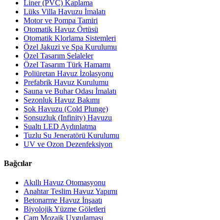
Liner (PVC) Kaplama
Lüks Villa Havuzu İmalatı
Motor ve Pompa Tamiri
Otomatik Havuz Örtüsü
Otomatik Klorlama Sistemleri
Özel Jakuzi ve Spa Kurulumu
Özel Tasarım Şelaleler
Özel Tasarım Türk Hamamı
Poliüretan Havuz İzolasyonu
Prefabrik Havuz Kurulumu
Sauna ve Buhar Odası İmalatı
Sezonluk Havuz Bakımı
Şok Havuzu (Cold Plunge)
Sonsuzluk (Infinity) Havuzu
Sualtı LED Aydınlatma
Tuzlu Su Jeneratörü Kurulumu
UV ve Ozon Dezenfeksiyon
Bağcılar
Akıllı Havuz Otomasyonu
Anahtar Teslim Havuz Yapımı
Betonarme Havuz İnşaatı
Biyolojik Yüzme Göletleri
Cam Mozaik Uygulaması