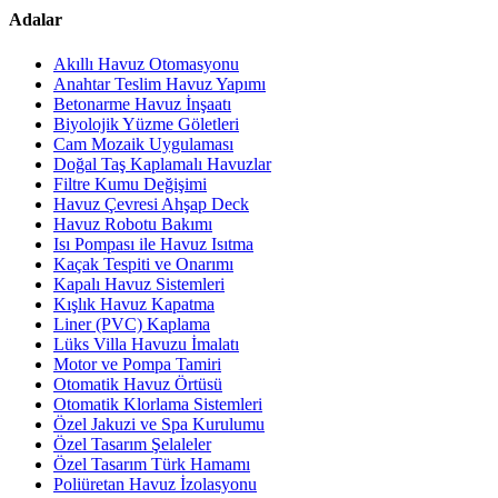
Adalar
Akıllı Havuz Otomasyonu
Anahtar Teslim Havuz Yapımı
Betonarme Havuz İnşaatı
Biyolojik Yüzme Göletleri
Cam Mozaik Uygulaması
Doğal Taş Kaplamalı Havuzlar
Filtre Kumu Değişimi
Havuz Çevresi Ahşap Deck
Havuz Robotu Bakımı
Isı Pompası ile Havuz Isıtma
Kaçak Tespiti ve Onarımı
Kapalı Havuz Sistemleri
Kışlık Havuz Kapatma
Liner (PVC) Kaplama
Lüks Villa Havuzu İmalatı
Motor ve Pompa Tamiri
Otomatik Havuz Örtüsü
Otomatik Klorlama Sistemleri
Özel Jakuzi ve Spa Kurulumu
Özel Tasarım Şelaleler
Özel Tasarım Türk Hamamı
Poliüretan Havuz İzolasyonu