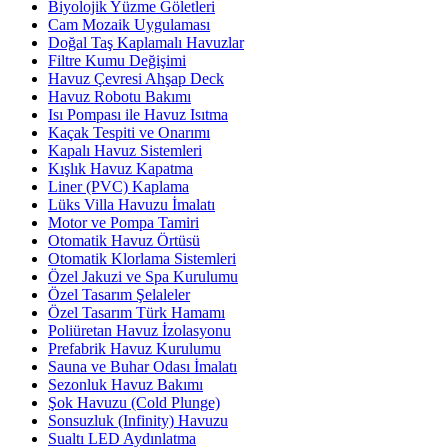
Biyolojik Yüzme Göletleri
Cam Mozaik Uygulaması
Doğal Taş Kaplamalı Havuzlar
Filtre Kumu Değişimi
Havuz Çevresi Ahşap Deck
Havuz Robotu Bakımı
Isı Pompası ile Havuz Isıtma
Kaçak Tespiti ve Onarımı
Kapalı Havuz Sistemleri
Kışlık Havuz Kapatma
Liner (PVC) Kaplama
Lüks Villa Havuzu İmalatı
Motor ve Pompa Tamiri
Otomatik Havuz Örtüsü
Otomatik Klorlama Sistemleri
Özel Jakuzi ve Spa Kurulumu
Özel Tasarım Şelaleler
Özel Tasarım Türk Hamamı
Poliüretan Havuz İzolasyonu
Prefabrik Havuz Kurulumu
Sauna ve Buhar Odası İmalatı
Sezonluk Havuz Bakımı
Şok Havuzu (Cold Plunge)
Sonsuzluk (Infinity) Havuzu
Sualtı LED Aydınlatma