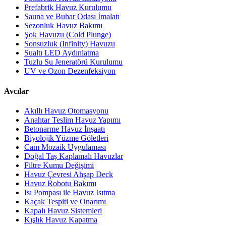
Prefabrik Havuz Kurulumu
Sauna ve Buhar Odası İmalatı
Sezonluk Havuz Bakımı
Şok Havuzu (Cold Plunge)
Sonsuzluk (Infinity) Havuzu
Sualtı LED Aydınlatma
Tuzlu Su Jeneratörü Kurulumu
UV ve Ozon Dezenfeksiyon
Avcılar
Akıllı Havuz Otomasyonu
Anahtar Teslim Havuz Yapımı
Betonarme Havuz İnşaatı
Biyolojik Yüzme Göletleri
Cam Mozaik Uygulaması
Doğal Taş Kaplamalı Havuzlar
Filtre Kumu Değişimi
Havuz Çevresi Ahşap Deck
Havuz Robotu Bakımı
Isı Pompası ile Havuz Isıtma
Kaçak Tespiti ve Onarımı
Kapalı Havuz Sistemleri
Kışlık Havuz Kapatma