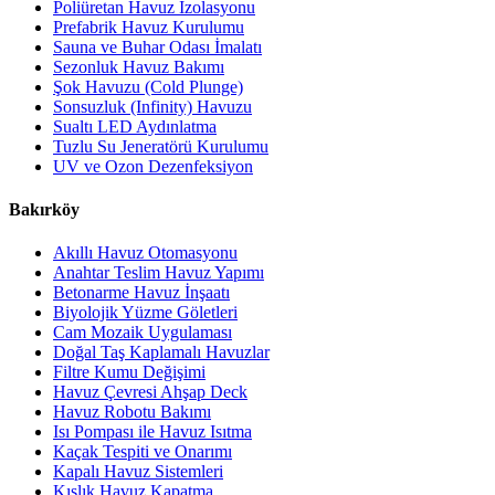
Poliüretan Havuz İzolasyonu
Prefabrik Havuz Kurulumu
Sauna ve Buhar Odası İmalatı
Sezonluk Havuz Bakımı
Şok Havuzu (Cold Plunge)
Sonsuzluk (Infinity) Havuzu
Sualtı LED Aydınlatma
Tuzlu Su Jeneratörü Kurulumu
UV ve Ozon Dezenfeksiyon
Bakırköy
Akıllı Havuz Otomasyonu
Anahtar Teslim Havuz Yapımı
Betonarme Havuz İnşaatı
Biyolojik Yüzme Göletleri
Cam Mozaik Uygulaması
Doğal Taş Kaplamalı Havuzlar
Filtre Kumu Değişimi
Havuz Çevresi Ahşap Deck
Havuz Robotu Bakımı
Isı Pompası ile Havuz Isıtma
Kaçak Tespiti ve Onarımı
Kapalı Havuz Sistemleri
Kışlık Havuz Kapatma