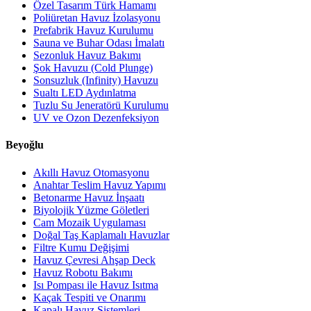
Özel Tasarım Türk Hamamı
Poliüretan Havuz İzolasyonu
Prefabrik Havuz Kurulumu
Sauna ve Buhar Odası İmalatı
Sezonluk Havuz Bakımı
Şok Havuzu (Cold Plunge)
Sonsuzluk (Infinity) Havuzu
Sualtı LED Aydınlatma
Tuzlu Su Jeneratörü Kurulumu
UV ve Ozon Dezenfeksiyon
Beyoğlu
Akıllı Havuz Otomasyonu
Anahtar Teslim Havuz Yapımı
Betonarme Havuz İnşaatı
Biyolojik Yüzme Göletleri
Cam Mozaik Uygulaması
Doğal Taş Kaplamalı Havuzlar
Filtre Kumu Değişimi
Havuz Çevresi Ahşap Deck
Havuz Robotu Bakımı
Isı Pompası ile Havuz Isıtma
Kaçak Tespiti ve Onarımı
Kapalı Havuz Sistemleri