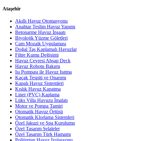
Ataşehir
Akıllı Havuz Otomasyonu
Anahtar Teslim Havuz Yapımı
Betonarme Havuz İnşaatı
Biyolojik Yüzme Göletleri
Cam Mozaik Uygulaması
Doğal Taş Kaplamalı Havuzlar
Filtre Kumu Değişimi
Havuz Çevresi Ahşap Deck
Havuz Robotu Bakımı
Isı Pompası ile Havuz Isıtma
Kaçak Tespiti ve Onarımı
Kapalı Havuz Sistemleri
Kışlık Havuz Kapatma
Liner (PVC) Kaplama
Lüks Villa Havuzu İmalatı
Motor ve Pompa Tamiri
Otomatik Havuz Örtüsü
Otomatik Klorlama Sistemleri
Özel Jakuzi ve Spa Kurulumu
Özel Tasarım Şelaleler
Özel Tasarım Türk Hamamı
Poliüretan Havuz İzolasyonu