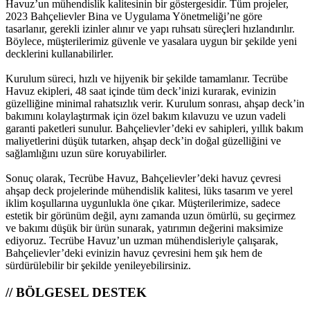
Havuz’un mühendislik kalitesinin bir göstergesidir. Tüm projeler,
2023 Bahçelievler Bina ve Uygulama Yönetmeliği’ne göre
tasarlanır, gerekli izinler alınır ve yapı ruhsatı süreçleri hızlandırılır.
Böylece, müşterilerimiz güvenle ve yasalara uygun bir şekilde yeni
decklerini kullanabilirler.
Kurulum süreci, hızlı ve hijyenik bir şekilde tamamlanır. Tecrübe
Havuz ekipleri, 48 saat içinde tüm deck’inizi kurarak, evinizin
güzelliğine minimal rahatsızlık verir. Kurulum sonrası, ahşap deck’in
bakımını kolaylaştırmak için özel bakım kılavuzu ve uzun vadeli
garanti paketleri sunulur. Bahçelievler’deki ev sahipleri, yıllık bakım
maliyetlerini düşük tutarken, ahşap deck’in doğal güzelliğini ve
sağlamlığını uzun süre koruyabilirler.
Sonuç olarak, Tecrübe Havuz, Bahçelievler’deki havuz çevresi
ahşap deck projelerinde mühendislik kalitesi, lüks tasarım ve yerel
iklim koşullarına uygunlukla öne çıkar. Müşterilerimize, sadece
estetik bir görünüm değil, aynı zamanda uzun ömürlü, su geçirmez
ve bakımı düşük bir ürün sunarak, yatırımın değerini maksimize
ediyoruz. Tecrübe Havuz’un uzman mühendisleriyle çalışarak,
Bahçelievler’deki evinizin havuz çevresini hem şık hem de
sürdürülebilir bir şekilde yenileyebilirsiniz.
// BÖLGESEL DESTEK