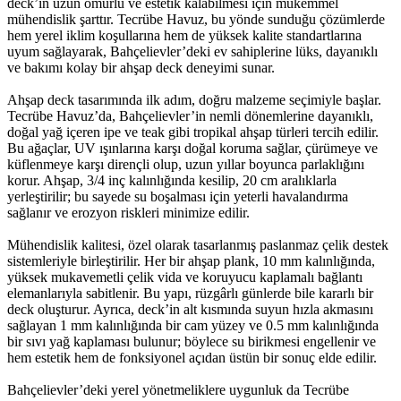
deck’in uzun ömürlü ve estetik kalabilmesi için mükemmel
mühendislik şarttır. Tecrübe Havuz, bu yönde sunduğu çözümlerde
hem yerel iklim koşullarına hem de yüksek kalite standartlarına
uyum sağlayarak, Bahçelievler’deki ev sahiplerine lüks, dayanıklı
ve bakımı kolay bir ahşap deck deneyimi sunar.
Ahşap deck tasarımında ilk adım, doğru malzeme seçimiyle başlar.
Tecrübe Havuz’da, Bahçelievler’in nemli dönemlerine dayanıklı,
doğal yağ içeren ipe ve teak gibi tropikal ahşap türleri tercih edilir.
Bu ağaçlar, UV ışınlarına karşı doğal koruma sağlar, çürümeye ve
küflenmeye karşı dirençli olup, uzun yıllar boyunca parlaklığını
korur. Ahşap, 3/4 inç kalınlığında kesilip, 20 cm aralıklarla
yerleştirilir; bu sayede su boşalması için yeterli havalandırma
sağlanır ve erozyon riskleri minimize edilir.
Mühendislik kalitesi, özel olarak tasarlanmış paslanmaz çelik destek
sistemleriyle birleştirilir. Her bir ahşap plank, 10 mm kalınlığında,
yüksek mukavemetli çelik vida ve koruyucu kaplamalı bağlantı
elemanlarıyla sabitlenir. Bu yapı, rüzgârlı günlerde bile kararlı bir
deck oluşturur. Ayrıca, deck’in alt kısmında suyun hızla akmasını
sağlayan 1 mm kalınlığında bir cam yüzey ve 0.5 mm kalınlığında
bir sıvı yağ kaplaması bulunur; böylece su birikmesi engellenir ve
hem estetik hem de fonksiyonel açıdan üstün bir sonuç elde edilir.
Bahçelievler’deki yerel yönetmeliklere uygunluk da Tecrübe