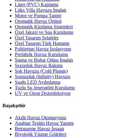
Liner (PVC) Kaplama
Lüks Villa Havuzu İmalatı
Motor ve Pompa Tamiri
Otomatik Havuz Örtüsü
Otomatik Klorlama Sistemleri
Özel Jakuzi ve Spa Kurulumu
Özel Tasarım Şelaleler
Özel Tasarım Türk Hamamı
Poliüretan Havuz İzolasyonu
Prefabrik Havuz Kurulumu
Sauna ve Buhar Odası İmalatı
Sezonluk Havuz Bakımı
Şok Havuzu (Cold Plunge)
Sonsuzluk (Infinity) Havuzu
Sualtı LED Aydınlatma
Tuzlu Su Jeneratörü Kurulumu
UV ve Ozon Dezenfeksiyon
Başakşehir
Akıllı Havuz Otomasyonu
Anahtar Teslim Havuz Yapımı
Betonarme Havuz İnşaatı
Biyolojik Yüzme Göletleri