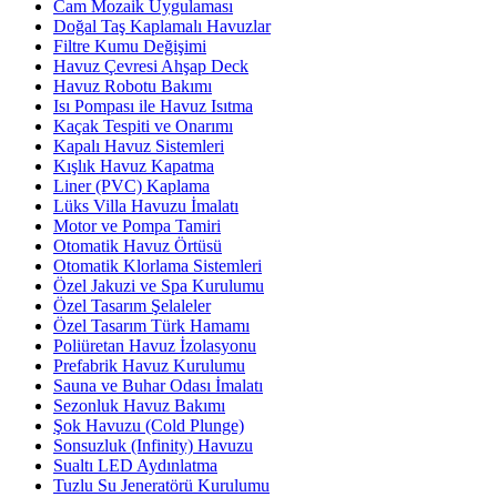
Cam Mozaik Uygulaması
Doğal Taş Kaplamalı Havuzlar
Filtre Kumu Değişimi
Havuz Çevresi Ahşap Deck
Havuz Robotu Bakımı
Isı Pompası ile Havuz Isıtma
Kaçak Tespiti ve Onarımı
Kapalı Havuz Sistemleri
Kışlık Havuz Kapatma
Liner (PVC) Kaplama
Lüks Villa Havuzu İmalatı
Motor ve Pompa Tamiri
Otomatik Havuz Örtüsü
Otomatik Klorlama Sistemleri
Özel Jakuzi ve Spa Kurulumu
Özel Tasarım Şelaleler
Özel Tasarım Türk Hamamı
Poliüretan Havuz İzolasyonu
Prefabrik Havuz Kurulumu
Sauna ve Buhar Odası İmalatı
Sezonluk Havuz Bakımı
Şok Havuzu (Cold Plunge)
Sonsuzluk (Infinity) Havuzu
Sualtı LED Aydınlatma
Tuzlu Su Jeneratörü Kurulumu