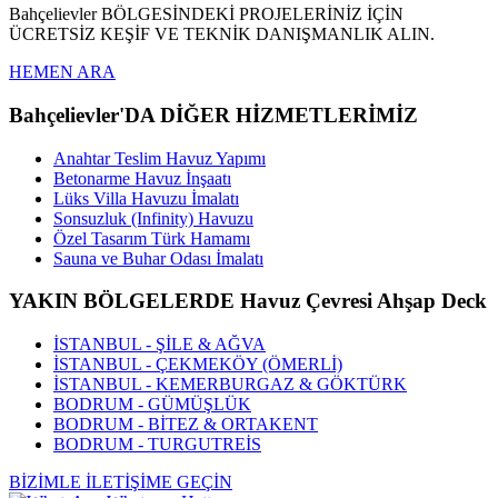
Bahçelievler BÖLGESİNDEKİ PROJELERİNİZ İÇİN
ÜCRETSİZ KEŞİF VE TEKNİK DANIŞMANLIK ALIN.
HEMEN ARA
Bahçelievler'DA DİĞER HİZMETLERİMİZ
Anahtar Teslim Havuz Yapımı
Betonarme Havuz İnşaatı
Lüks Villa Havuzu İmalatı
Sonsuzluk (Infinity) Havuzu
Özel Tasarım Türk Hamamı
Sauna ve Buhar Odası İmalatı
YAKIN BÖLGELERDE Havuz Çevresi Ahşap Deck
İSTANBUL - ŞİLE & AĞVA
İSTANBUL - ÇEKMEKÖY (ÖMERLİ)
İSTANBUL - KEMERBURGAZ & GÖKTÜRK
BODRUM - GÜMÜŞLÜK
BODRUM - BİTEZ & ORTAKENT
BODRUM - TURGUTREİS
BİZİMLE İLETİŞİME GEÇİN