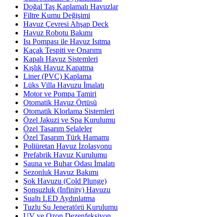
Doğal Taş Kaplamalı Havuzlar
Filtre Kumu Değişimi
Havuz Çevresi Ahşap Deck
Havuz Robotu Bakımı
Isı Pompası ile Havuz Isıtma
Kaçak Tespiti ve Onarımı
Kapalı Havuz Sistemleri
Kışlık Havuz Kapatma
Liner (PVC) Kaplama
Lüks Villa Havuzu İmalatı
Motor ve Pompa Tamiri
Otomatik Havuz Örtüsü
Otomatik Klorlama Sistemleri
Özel Jakuzi ve Spa Kurulumu
Özel Tasarım Şelaleler
Özel Tasarım Türk Hamamı
Poliüretan Havuz İzolasyonu
Prefabrik Havuz Kurulumu
Sauna ve Buhar Odası İmalatı
Sezonluk Havuz Bakımı
Şok Havuzu (Cold Plunge)
Sonsuzluk (Infinity) Havuzu
Sualtı LED Aydınlatma
Tuzlu Su Jeneratörü Kurulumu
UV ve Ozon Dezenfeksiyon