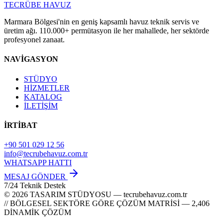
TECRÜBE
HAVUZ
Marmara Bölgesi'nin en geniş kapsamlı havuz teknik servis ve
üretim ağı. 110.000+ permütasyon ile her mahallede, her sektörde
profesyonel zanaat.
NAVİGASYON
STÜDYO
HİZMETLER
KATALOG
İLETİŞİM
İRTİBAT
+90 501 029 12 56
info@tecrubehavuz.com.tr
WHATSAPP HATTI
MESAJ GÖNDER
7/24 Teknik Destek
© 2026 TASARIM STÜDYOSU — tecrubehavuz.com.tr
// BÖLGESEL SEKTÖRE GÖRE ÇÖZÜM MATRİSİ — 2,406
DİNAMİK ÇÖZÜM