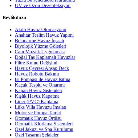
UV ve Ozon Dezenfeksiyon
Beylikdüzü
Akıllı Havuz Otomasyonu
Anahtar Teslim Havuz Yapımı
Betonarme Havuz İnşaatı
Biyolojik Yüzme Göletleri
Cam Mozaik Uygulaması
Doğal Taş Kaplamalı Havuzlar
Filtre Kumu Değişimi
Havuz Çevresi Ahşap Deck
Havuz Robotu Bakımı
Isı Pompası ile Havuz Isıtma
Kaçak Tespiti ve Onarımı
Kapalı Havuz Sistemleri
Kışlık Havuz Kapatma
Liner (PVC) Kaplama
Lüks Villa Havuzu İmalatı
Motor ve Pompa Tamiri
Otomatik Havuz Örtüsü
Otomatik Klorlama Sistemleri
Özel Jakuzi ve Spa Kurulumu
Özel Tasarım Şelaleler