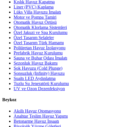
Kışlık Havuz Kapatma
Liner (PVC) Kaplama
Lüks Villa Havuzu İmalatı
Motor ve Pompa Tamiri
Otomatik Havuz Örtüsü
Otomatik Klorlama Sistemleri
Özel Jakuzi ve Spa Kurulumu
Özel Tasarım Şelaleler
Özel Tasarım Türk Hamamı
Poliüretan Havuz İzolasyonu
Prefabrik Havuz Kurulumu
Sauna ve Buhar Odası İmalatı
Sezonluk Havuz Bakımı
Şok Havuzu (Cold Plunge)
Sonsuzluk (Infinity) Havuzu
Sualtı LED Aydınlatma
Tuzlu Su Jeneratörü Kurulumu
UV ve Ozon Dezenfeksiyon
Beykoz
Akıllı Havuz Otomasyonu
Anahtar Teslim Havuz Yapımı
Betonarme Havuz İnşaatı
Biyolojik Yüzme Göletleri