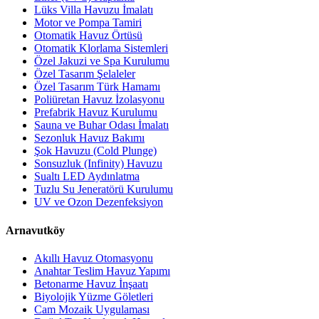
Lüks Villa Havuzu İmalatı
Motor ve Pompa Tamiri
Otomatik Havuz Örtüsü
Otomatik Klorlama Sistemleri
Özel Jakuzi ve Spa Kurulumu
Özel Tasarım Şelaleler
Özel Tasarım Türk Hamamı
Poliüretan Havuz İzolasyonu
Prefabrik Havuz Kurulumu
Sauna ve Buhar Odası İmalatı
Sezonluk Havuz Bakımı
Şok Havuzu (Cold Plunge)
Sonsuzluk (Infinity) Havuzu
Sualtı LED Aydınlatma
Tuzlu Su Jeneratörü Kurulumu
UV ve Ozon Dezenfeksiyon
Arnavutköy
Akıllı Havuz Otomasyonu
Anahtar Teslim Havuz Yapımı
Betonarme Havuz İnşaatı
Biyolojik Yüzme Göletleri
Cam Mozaik Uygulaması