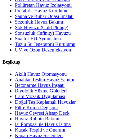
Poliüretan Havuz İzolasyonu
Prefabrik Havuz Kurulumu
Sauna ve Buhar Odası İmalatı
Sezonluk Havuz Bakımı
Şok Havuzu (Cold Plunge)
Sonsuzluk (Infinity) Havuzu
Sualtı LED Aydınlatma
Tuzlu Su Jeneratörü Kurulumu
UV ve Ozon Dezenfeksiyon
Beşiktaş
Akıllı Havuz Otomasyonu
Anahtar Teslim Havuz Yapımı
Betonarme Havuz İnşaatı
Biyolojik Yüzme Göletleri
Cam Mozaik Uygulaması
Doğal Taş Kaplamalı Havuzlar
Filtre Kumu Değişimi
Havuz Çevresi Ahşap Deck
Havuz Robotu Bakımı
Isı Pompası ile Havuz Isıtma
Kaçak Tespiti ve Onarımı
Kapalı Havuz Sistemleri