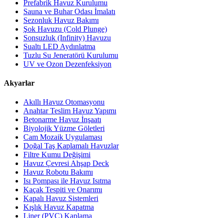
Prefabrik Havuz Kurulumu
Sauna ve Buhar Odası İmalatı
Sezonluk Havuz Bakımı
Şok Havuzu (Cold Plunge)
Sonsuzluk (Infinity) Havuzu
Sualtı LED Aydınlatma
Tuzlu Su Jeneratörü Kurulumu
UV ve Ozon Dezenfeksiyon
Akyarlar
Akıllı Havuz Otomasyonu
Anahtar Teslim Havuz Yapımı
Betonarme Havuz İnşaatı
Biyolojik Yüzme Göletleri
Cam Mozaik Uygulaması
Doğal Taş Kaplamalı Havuzlar
Filtre Kumu Değişimi
Havuz Çevresi Ahşap Deck
Havuz Robotu Bakımı
Isı Pompası ile Havuz Isıtma
Kaçak Tespiti ve Onarımı
Kapalı Havuz Sistemleri
Kışlık Havuz Kapatma
Liner (PVC) Kaplama