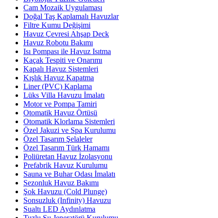
Cam Mozaik Uygulaması
Doğal Taş Kaplamalı Havuzlar
Filtre Kumu Değişimi
Havuz Çevresi Ahşap Deck
Havuz Robotu Bakımı
Isı Pompası ile Havuz Isıtma
Kaçak Tespiti ve Onarımı
Kapalı Havuz Sistemleri
Kışlık Havuz Kapatma
Liner (PVC) Kaplama
Lüks Villa Havuzu İmalatı
Motor ve Pompa Tamiri
Otomatik Havuz Örtüsü
Otomatik Klorlama Sistemleri
Özel Jakuzi ve Spa Kurulumu
Özel Tasarım Şelaleler
Özel Tasarım Türk Hamamı
Poliüretan Havuz İzolasyonu
Prefabrik Havuz Kurulumu
Sauna ve Buhar Odası İmalatı
Sezonluk Havuz Bakımı
Şok Havuzu (Cold Plunge)
Sonsuzluk (Infinity) Havuzu
Sualtı LED Aydınlatma
Tuzlu Su Jeneratörü Kurulumu