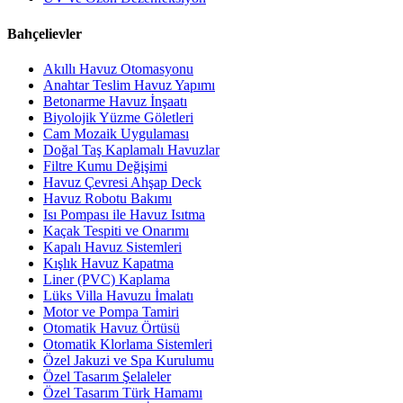
Bahçelievler
Akıllı Havuz Otomasyonu
Anahtar Teslim Havuz Yapımı
Betonarme Havuz İnşaatı
Biyolojik Yüzme Göletleri
Cam Mozaik Uygulaması
Doğal Taş Kaplamalı Havuzlar
Filtre Kumu Değişimi
Havuz Çevresi Ahşap Deck
Havuz Robotu Bakımı
Isı Pompası ile Havuz Isıtma
Kaçak Tespiti ve Onarımı
Kapalı Havuz Sistemleri
Kışlık Havuz Kapatma
Liner (PVC) Kaplama
Lüks Villa Havuzu İmalatı
Motor ve Pompa Tamiri
Otomatik Havuz Örtüsü
Otomatik Klorlama Sistemleri
Özel Jakuzi ve Spa Kurulumu
Özel Tasarım Şelaleler
Özel Tasarım Türk Hamamı