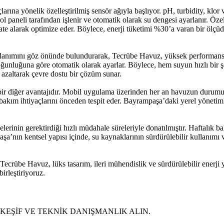
ına yönelik özelleştirilmiş sensör ağıyla başlıyor. pH, turbidity, klor v
ol paneli tarafından işlenir ve otomatik olarak su dengesi ayarlanır. Özell
ate alarak optimize eder. Böylece, enerji tüketimi %30’a varan bir ölçüd
anımını göz önünde bulundurarak, Tecrübe Havuz, yüksek performanslı 
oğunluğuna göre otomatik olarak ayarlar. Böylece, hem suyun hızlı bir ş
azaltarak çevre dostu bir çözüm sunar.
diğer avantajıdır. Mobil uygulama üzerinden her an havuzun durumuna gö
la, bakım ihtiyaçlarını önceden tespit eder. Bayrampaşa’daki yerel yöneti
erinin gerektirdiği hızlı müdahale süreleriyle donatılmıştır. Haftalık ba
a’nın kentsel yapısı içinde, su kaynaklarının sürdürülebilir kullanımı
crübe Havuz, lüks tasarım, ileri mühendislik ve sürdürülebilir enerji y
birleştiriyoruz.
Z KEŞİF VE TEKNİK DANIŞMANLIK ALIN.