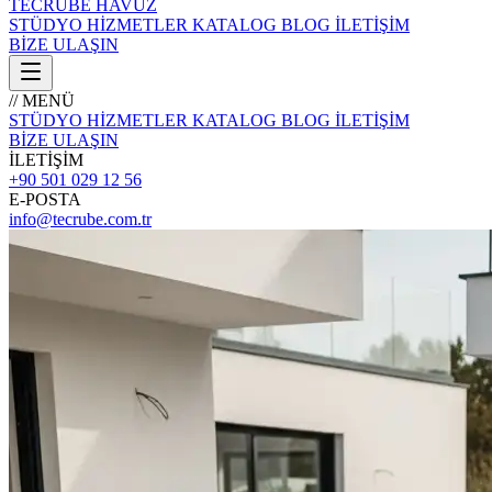
TECRÜBE
HAVUZ
STÜDYO
HİZMETLER
KATALOG
BLOG
İLETİŞİM
BİZE ULAŞIN
// MENÜ
STÜDYO
HİZMETLER
KATALOG
BLOG
İLETİŞİM
BİZE ULAŞIN
İLETİŞİM
+90 501 029 12 56
E-POSTA
info@tecrube.com.tr