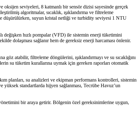
e oksijen seviyeleri, 8 katmanlı bir sensör dizisi sayesinde gerçek
eştirilmiş algoritmalar, sıcaklık, ışıklandırma ve filtreleme
e düşürülürken, suyun kristal netliği ve turbidity seviyesi 1 NTU
değişken hızlı pompalar (VFD) ile sistemin enerji tüketimini
ekilde dolaşması sağlanır hem de gereksiz enerji harcaması önlenir.
z atabilir, filtreleme döngülerini, ışıklandırmayı ve su sıcaklığını
mlerin su tüketim kurallarına uymak için gereken raporları otomatik
kım planları, su analizleri ve ekipman performans kontrolleri, sistemin
 ve yüksek standartlarda hijyen sağlanması, Tecrübe Havuz’un
önetimini bir araya getirir. Bölgenin özel gereksinimlerine uygun,