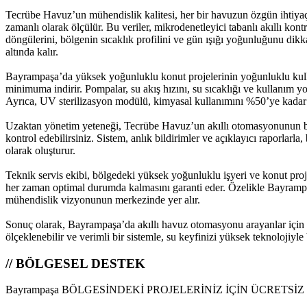
Tecrübe Havuz’un mühendislik kalitesi, her bir havuzun özgün ihtiyaçlar
zamanlı olarak ölçülür. Bu veriler, mikrodenetleyici tabanlı akıllı kontr
döngülerini, bölgenin sıcaklık profilini ve gün ışığı yoğunluğunu dikk
altında kalır.
Bayrampaşa’da yüksek yoğunluklu konut projelerinin yoğunluklu kull
minimuma indirir. Pompalar, su akış hızını, su sıcaklığı ve kullanım y
Ayrıca, UV sterilizasyon modülü, kimyasal kullanımını %50’ye kadar 
Uzaktan yönetim yeteneği, Tecrübe Havuz’un akıllı otomasyonunun bir 
kontrol edebilirsiniz. Sistem, anlık bildirimler ve açıklayıcı raporlar
olarak oluşturur.
Teknik servis ekibi, bölgedeki yüksek yoğunluklu işyeri ve konut projel
her zaman optimal durumda kalmasını garanti eder. Özelikle Bayrampaş
mühendislik vizyonunun merkezinde yer alır.
Sonuç olarak, Bayrampaşa’da akıllı havuz otomasyonu arayanlar için Te
ölçeklenebilir ve verimli bir sistemle, su keyfinizi yüksek teknolojiyle 
// BÖLGESEL DESTEK
Bayrampaşa BÖLGESİNDEKİ PROJELERİNİZ İÇİN ÜCRETSİ