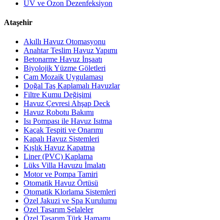
UV ve Ozon Dezenfeksiyon
Ataşehir
Akıllı Havuz Otomasyonu
Anahtar Teslim Havuz Yapımı
Betonarme Havuz İnşaatı
Biyolojik Yüzme Göletleri
Cam Mozaik Uygulaması
Doğal Taş Kaplamalı Havuzlar
Filtre Kumu Değişimi
Havuz Çevresi Ahşap Deck
Havuz Robotu Bakımı
Isı Pompası ile Havuz Isıtma
Kaçak Tespiti ve Onarımı
Kapalı Havuz Sistemleri
Kışlık Havuz Kapatma
Liner (PVC) Kaplama
Lüks Villa Havuzu İmalatı
Motor ve Pompa Tamiri
Otomatik Havuz Örtüsü
Otomatik Klorlama Sistemleri
Özel Jakuzi ve Spa Kurulumu
Özel Tasarım Şelaleler
Özel Tasarım Türk Hamamı