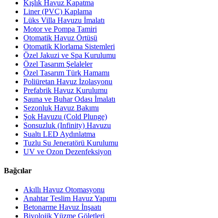
Kışlık Havuz Kapatma
Liner (PVC) Kaplama
Lüks Villa Havuzu İmalatı
Motor ve Pompa Tamiri
Otomatik Havuz Örtüsü
Otomatik Klorlama Sistemleri
Özel Jakuzi ve Spa Kurulumu
Özel Tasarım Şelaleler
Özel Tasarım Türk Hamamı
Poliüretan Havuz İzolasyonu
Prefabrik Havuz Kurulumu
Sauna ve Buhar Odası İmalatı
Sezonluk Havuz Bakımı
Şok Havuzu (Cold Plunge)
Sonsuzluk (Infinity) Havuzu
Sualtı LED Aydınlatma
Tuzlu Su Jeneratörü Kurulumu
UV ve Ozon Dezenfeksiyon
Bağcılar
Akıllı Havuz Otomasyonu
Anahtar Teslim Havuz Yapımı
Betonarme Havuz İnşaatı
Biyolojik Yüzme Göletleri