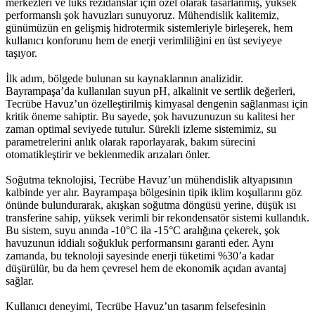
merkezleri ve lüks rezidanslar için özel olarak tasarlanmış, yüksek
performanslı şok havuzları sunuyoruz. Mühendislik kalitemiz,
günümüzün en gelişmiş hidrotermik sistemleriyle birleşerek, hem
kullanıcı konforunu hem de enerji verimliliğini en üst seviyeye
taşıyor.
İlk adım, bölgede bulunan su kaynaklarının analizidir.
Bayrampaşa’da kullanılan suyun pH, alkalinit ve sertlik değerleri,
Tecrübe Havuz’un özelleştirilmiş kimyasal dengenin sağlanması için
kritik öneme sahiptir. Bu sayede, şok havuzunuzun su kalitesi her
zaman optimal seviyede tutulur. Sürekli izleme sistemimiz, su
parametrelerini anlık olarak raporlayarak, bakım sürecini
otomatikleştirir ve beklenmedik arızaları önler.
Soğutma teknolojisi, Tecrübe Havuz’un mühendislik altyapısının
kalbinde yer alır. Bayrampaşa bölgesinin tipik iklim koşullarını göz
önünde bulundurarak, akışkan soğutma döngüsü yerine, düşük ısı
transferine sahip, yüksek verimli bir rekondensatör sistemi kullandık.
Bu sistem, suyu anında -10°C ila -15°C aralığına çekerek, şok
havuzunun iddialı soğukluk performansını garanti eder. Aynı
zamanda, bu teknoloji sayesinde enerji tüketimi %30’a kadar
düşürülür, bu da hem çevresel hem de ekonomik açıdan avantaj
sağlar.
Kullanıcı deneyimi, Tecrübe Havuz’un tasarım felsefesinin