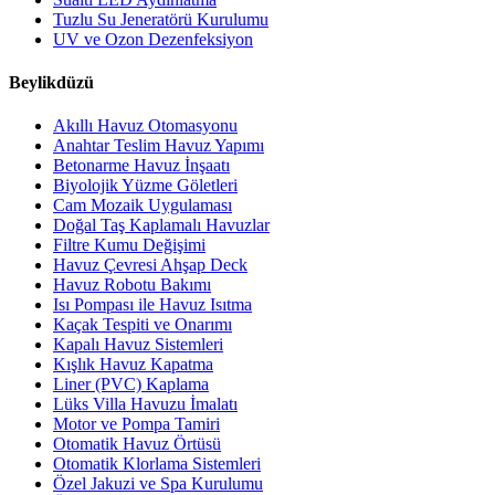
Tuzlu Su Jeneratörü Kurulumu
UV ve Ozon Dezenfeksiyon
Beylikdüzü
Akıllı Havuz Otomasyonu
Anahtar Teslim Havuz Yapımı
Betonarme Havuz İnşaatı
Biyolojik Yüzme Göletleri
Cam Mozaik Uygulaması
Doğal Taş Kaplamalı Havuzlar
Filtre Kumu Değişimi
Havuz Çevresi Ahşap Deck
Havuz Robotu Bakımı
Isı Pompası ile Havuz Isıtma
Kaçak Tespiti ve Onarımı
Kapalı Havuz Sistemleri
Kışlık Havuz Kapatma
Liner (PVC) Kaplama
Lüks Villa Havuzu İmalatı
Motor ve Pompa Tamiri
Otomatik Havuz Örtüsü
Otomatik Klorlama Sistemleri
Özel Jakuzi ve Spa Kurulumu