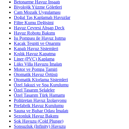
Betonarme Havuz İnşaatı
Biyolojik Yüzme Göletleri
Cam Mozaik Uygulaması
Doğal Taş Kaplamalı Havuzlar
Filtre Kumu Değişimi
Havuz Çevresi Ahşap Deck
Havuz Robotu Bakımı
Isı Pompası ile Havuz Isıtma
Kaçak Tespiti ve Onarımı
Kapalı Havuz Sistemleri
Kışlık Havuz Kapatma
Liner (PVC) Kaplama
Lüks Villa Havuzu İmalatı
Motor ve Pompa Tamiri
Otomatik Havuz Örtüsü
Otomatik Klorlama Sistemleri
Özel Jakuzi ve Spa Kurulumu
Özel Tasarım Şelaleler
Özel Tasarım Türk Hamamı
Poliüretan Havuz İzolasyonu
Prefabrik Havuz Kurulumu
Sauna ve Buhar Odası İmalatı
Sezonluk Havuz Bakımı
Şok Havuzu (Cold Plunge)
Sonsuzluk (Infinity) Havuzu