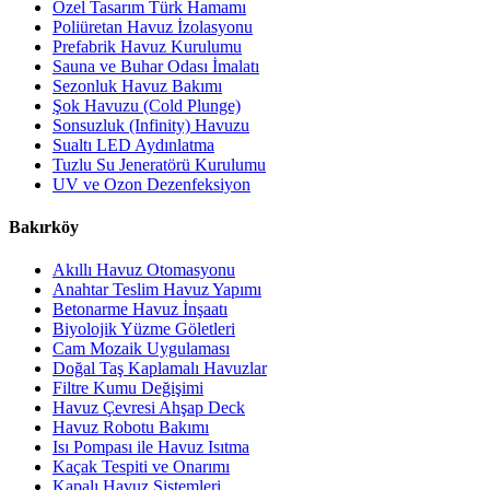
Özel Tasarım Türk Hamamı
Poliüretan Havuz İzolasyonu
Prefabrik Havuz Kurulumu
Sauna ve Buhar Odası İmalatı
Sezonluk Havuz Bakımı
Şok Havuzu (Cold Plunge)
Sonsuzluk (Infinity) Havuzu
Sualtı LED Aydınlatma
Tuzlu Su Jeneratörü Kurulumu
UV ve Ozon Dezenfeksiyon
Bakırköy
Akıllı Havuz Otomasyonu
Anahtar Teslim Havuz Yapımı
Betonarme Havuz İnşaatı
Biyolojik Yüzme Göletleri
Cam Mozaik Uygulaması
Doğal Taş Kaplamalı Havuzlar
Filtre Kumu Değişimi
Havuz Çevresi Ahşap Deck
Havuz Robotu Bakımı
Isı Pompası ile Havuz Isıtma
Kaçak Tespiti ve Onarımı
Kapalı Havuz Sistemleri