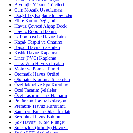
Biyolojik Yüzme Göletleri
Cam Mozaik Uygulaması
Doğal Taş Kaplamalı Havuzlar
Filtre Kumu Değişimi
Havuz Çevresi Ahşap Deck
Havuz Robotu Bakımı
Isı Pompası ile Havuz Isıtma
Kaçak Tespiti ve Onarımı
Kapalı Havuz Sistemleri
Kışlık Havuz Kapatma
Liner (PVC) Kaplama
Lüks Villa Havuzu İmalatı
Motor ve Pompa Tamiri
Otomatik Havuz Örtüsü
Otomatik Klorlama Sistemleri
Özel Jakuzi ve Spa Kurulumu
Özel Tasarım Şelaleler
Özel Tasarım Türk Hamamı
Poliüretan Havuz İzolasyonu
Prefabrik Havuz Kurulumu
Sauna ve Buhar Odası İmalatı
Sezonluk Havuz Bakımı
Şok Havuzu (Cold Plunge)
Sonsuzluk (Infinity) Havuzu
Sualtı LED Aydınlatma