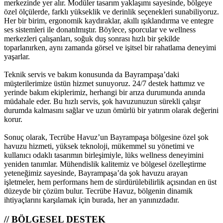
merkezinde yer alır. Modüler tasarım yaklaşımı sayesinde, bölgeye
özel ölçülerde, farklı yükseklik ve derinlik seçenekleri sunabiliyoruz.
Her bir birim, ergonomik kaydıraklar, akıllı ışıklandırma ve entegre
ses sistemleri ile donatılmıştır. Böylece, sporcular ve wellness
merkezleri çalışanları, soğuk duş sonrası hızlı bir şekilde
toparlanırken, aynı zamanda görsel ve işitsel bir rahatlama deneyimi
yaşarlar.
Teknik servis ve bakım konusunda da Bayrampaşa’daki
müşterilerimize üstün hizmet sunuyoruz. 24/7 destek hattımız ve
yerinde bakım ekiplerimiz, herhangi bir arıza durumunda anında
müdahale eder. Bu hızlı servis, şok havuzunuzun sürekli çalışır
durumda kalmasını sağlar ve uzun ömürlü bir yatırım olarak değerini
korur.
Sonuç olarak, Tecrübe Havuz’un Bayrampaşa bölgesine özel şok
havuzu hizmeti, yüksek teknoloji, mükemmel su yönetimi ve
kullanıcı odaklı tasarımın birleşimiyle, lüks wellness deneyimini
yeniden tanımlar. Mühendislik kalitemiz ve bölgesel özelleştirme
yeteneğimiz sayesinde, Bayrampaşa’da şok havuzu arayan
işletmeler, hem performans hem de sürdürülebilirlik açısından en üst
düzeyde bir çözüm bulur. Tecrübe Havuz, bölgenin dinamik
ihtiyaçlarını karşılamak için burada, her an yanınızdadır.
// BÖLGESEL DESTEK