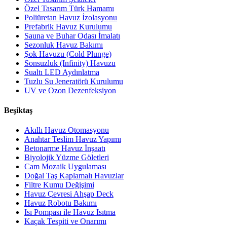
Özel Tasarım Türk Hamamı
Poliüretan Havuz İzolasyonu
Prefabrik Havuz Kurulumu
Sauna ve Buhar Odası İmalatı
Sezonluk Havuz Bakımı
Şok Havuzu (Cold Plunge)
Sonsuzluk (Infinity) Havuzu
Sualtı LED Aydınlatma
Tuzlu Su Jeneratörü Kurulumu
UV ve Ozon Dezenfeksiyon
Beşiktaş
Akıllı Havuz Otomasyonu
Anahtar Teslim Havuz Yapımı
Betonarme Havuz İnşaatı
Biyolojik Yüzme Göletleri
Cam Mozaik Uygulaması
Doğal Taş Kaplamalı Havuzlar
Filtre Kumu Değişimi
Havuz Çevresi Ahşap Deck
Havuz Robotu Bakımı
Isı Pompası ile Havuz Isıtma
Kaçak Tespiti ve Onarımı