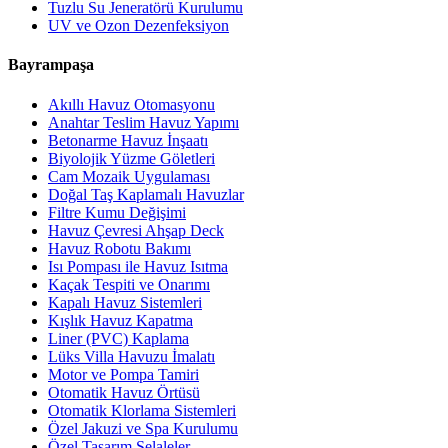
Tuzlu Su Jeneratörü Kurulumu
UV ve Ozon Dezenfeksiyon
Bayrampaşa
Akıllı Havuz Otomasyonu
Anahtar Teslim Havuz Yapımı
Betonarme Havuz İnşaatı
Biyolojik Yüzme Göletleri
Cam Mozaik Uygulaması
Doğal Taş Kaplamalı Havuzlar
Filtre Kumu Değişimi
Havuz Çevresi Ahşap Deck
Havuz Robotu Bakımı
Isı Pompası ile Havuz Isıtma
Kaçak Tespiti ve Onarımı
Kapalı Havuz Sistemleri
Kışlık Havuz Kapatma
Liner (PVC) Kaplama
Lüks Villa Havuzu İmalatı
Motor ve Pompa Tamiri
Otomatik Havuz Örtüsü
Otomatik Klorlama Sistemleri
Özel Jakuzi ve Spa Kurulumu
Özel Tasarım Şelaleler