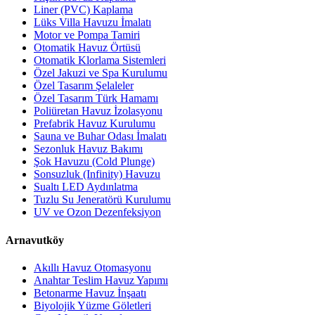
Liner (PVC) Kaplama
Lüks Villa Havuzu İmalatı
Motor ve Pompa Tamiri
Otomatik Havuz Örtüsü
Otomatik Klorlama Sistemleri
Özel Jakuzi ve Spa Kurulumu
Özel Tasarım Şelaleler
Özel Tasarım Türk Hamamı
Poliüretan Havuz İzolasyonu
Prefabrik Havuz Kurulumu
Sauna ve Buhar Odası İmalatı
Sezonluk Havuz Bakımı
Şok Havuzu (Cold Plunge)
Sonsuzluk (Infinity) Havuzu
Sualtı LED Aydınlatma
Tuzlu Su Jeneratörü Kurulumu
UV ve Ozon Dezenfeksiyon
Arnavutköy
Akıllı Havuz Otomasyonu
Anahtar Teslim Havuz Yapımı
Betonarme Havuz İnşaatı
Biyolojik Yüzme Göletleri