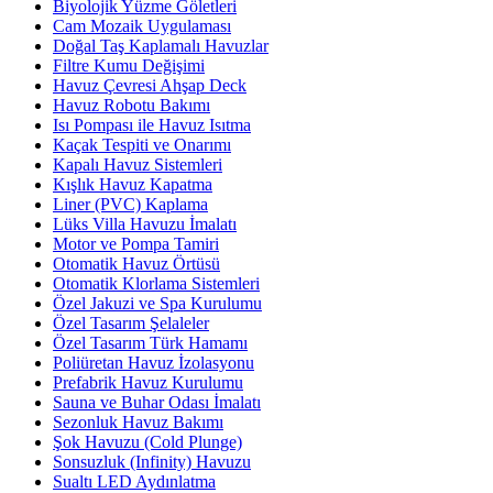
Biyolojik Yüzme Göletleri
Cam Mozaik Uygulaması
Doğal Taş Kaplamalı Havuzlar
Filtre Kumu Değişimi
Havuz Çevresi Ahşap Deck
Havuz Robotu Bakımı
Isı Pompası ile Havuz Isıtma
Kaçak Tespiti ve Onarımı
Kapalı Havuz Sistemleri
Kışlık Havuz Kapatma
Liner (PVC) Kaplama
Lüks Villa Havuzu İmalatı
Motor ve Pompa Tamiri
Otomatik Havuz Örtüsü
Otomatik Klorlama Sistemleri
Özel Jakuzi ve Spa Kurulumu
Özel Tasarım Şelaleler
Özel Tasarım Türk Hamamı
Poliüretan Havuz İzolasyonu
Prefabrik Havuz Kurulumu
Sauna ve Buhar Odası İmalatı
Sezonluk Havuz Bakımı
Şok Havuzu (Cold Plunge)
Sonsuzluk (Infinity) Havuzu
Sualtı LED Aydınlatma