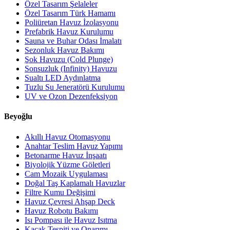
Özel Tasarım Şelaleler
Özel Tasarım Türk Hamamı
Poliüretan Havuz İzolasyonu
Prefabrik Havuz Kurulumu
Sauna ve Buhar Odası İmalatı
Sezonluk Havuz Bakımı
Şok Havuzu (Cold Plunge)
Sonsuzluk (Infinity) Havuzu
Sualtı LED Aydınlatma
Tuzlu Su Jeneratörü Kurulumu
UV ve Ozon Dezenfeksiyon
Beyoğlu
Akıllı Havuz Otomasyonu
Anahtar Teslim Havuz Yapımı
Betonarme Havuz İnşaatı
Biyolojik Yüzme Göletleri
Cam Mozaik Uygulaması
Doğal Taş Kaplamalı Havuzlar
Filtre Kumu Değişimi
Havuz Çevresi Ahşap Deck
Havuz Robotu Bakımı
Isı Pompası ile Havuz Isıtma
Kaçak Tespiti ve Onarımı