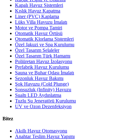
Kapalı Havuz Sistemleri
Kışlık Havuz Kapatma
Liner (PVC) Kaplama
Lüks Villa Havuzu İmalatı
Motor ve Pompa Tamiri
Otomatik Havuz Örtüsü
Otomatik Klorlama Sistemleri
Özel Jakuzi ve Spa Kurulumu
Özel Tasarım Şelaleler
Özel Tasarım Türk Hamamı
Poliüretan Havuz İzolasyonu
Prefabrik Havuz Kurulumu
Sauna ve Buhar Odası İmalatı
Sezonluk Havuz Bakımı
Şok Havuzu (Cold Plunge)
Sonsuzluk (Infinity) Havuzu
Sualtı LED Aydınlatma
Tuzlu Su Jeneratörü Kurulumu
UV ve Ozon Dezenfeksiyon
Bitez
Akıllı Havuz Otomasyonu
Anahtar Teslim Havuz Yapımı