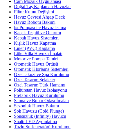
Cam Mozaik Uygulaması
Doğal Taş Kaplamalı Havuzlar
Filtre Kumu Değişimi
Havuz Çevresi Ahşap Deck
Havuz Robotu Bakımı
Isı Pompası ile Havuz Isıtma
Kaçak Tespiti ve Onarımı
Kapalı Havuz Sistemleri
Kışlık Havuz Kapatma
Liner (PVC) Kaplama
Lüks Villa Havuzu İmalatı
Motor ve Pompa Tamiri
Otomatik Havuz Örtüsü
Otomatik Klorlama Sistemleri
Özel Jakuzi ve Spa Kurulumu
Özel Tasarım Şelaleler
Özel Tasarım Türk Hamamı
Poliüretan Havuz İzolasyonu
Prefabrik Havuz Kurulumu
Sauna ve Buhar Odası İmalatı
Sezonluk Havuz Bakımı
Şok Havuzu (Cold Plunge)
Sonsuzluk (Infinity) Havuzu
Sualtı LED Aydınlatma
Tuzlu Su Jeneratörü Kurulumu