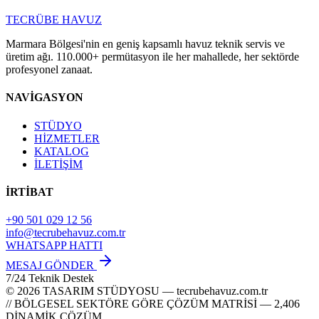
TECRÜBE
HAVUZ
Marmara Bölgesi'nin en geniş kapsamlı havuz teknik servis ve
üretim ağı. 110.000+ permütasyon ile her mahallede, her sektörde
profesyonel zanaat.
NAVİGASYON
STÜDYO
HİZMETLER
KATALOG
İLETİŞİM
İRTİBAT
+90 501 029 12 56
info@tecrubehavuz.com.tr
WHATSAPP HATTI
MESAJ GÖNDER
7/24 Teknik Destek
© 2026 TASARIM STÜDYOSU — tecrubehavuz.com.tr
// BÖLGESEL SEKTÖRE GÖRE ÇÖZÜM MATRİSİ — 2,406
DİNAMİK ÇÖZÜM