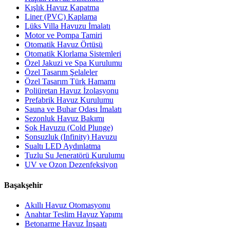
Kışlık Havuz Kapatma
Liner (PVC) Kaplama
Lüks Villa Havuzu İmalatı
Motor ve Pompa Tamiri
Otomatik Havuz Örtüsü
Otomatik Klorlama Sistemleri
Özel Jakuzi ve Spa Kurulumu
Özel Tasarım Şelaleler
Özel Tasarım Türk Hamamı
Poliüretan Havuz İzolasyonu
Prefabrik Havuz Kurulumu
Sauna ve Buhar Odası İmalatı
Sezonluk Havuz Bakımı
Şok Havuzu (Cold Plunge)
Sonsuzluk (Infinity) Havuzu
Sualtı LED Aydınlatma
Tuzlu Su Jeneratörü Kurulumu
UV ve Ozon Dezenfeksiyon
Başakşehir
Akıllı Havuz Otomasyonu
Anahtar Teslim Havuz Yapımı
Betonarme Havuz İnşaatı