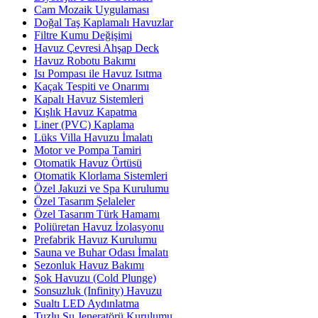
Cam Mozaik Uygulaması
Doğal Taş Kaplamalı Havuzlar
Filtre Kumu Değişimi
Havuz Çevresi Ahşap Deck
Havuz Robotu Bakımı
Isı Pompası ile Havuz Isıtma
Kaçak Tespiti ve Onarımı
Kapalı Havuz Sistemleri
Kışlık Havuz Kapatma
Liner (PVC) Kaplama
Lüks Villa Havuzu İmalatı
Motor ve Pompa Tamiri
Otomatik Havuz Örtüsü
Otomatik Klorlama Sistemleri
Özel Jakuzi ve Spa Kurulumu
Özel Tasarım Şelaleler
Özel Tasarım Türk Hamamı
Poliüretan Havuz İzolasyonu
Prefabrik Havuz Kurulumu
Sauna ve Buhar Odası İmalatı
Sezonluk Havuz Bakımı
Şok Havuzu (Cold Plunge)
Sonsuzluk (Infinity) Havuzu
Sualtı LED Aydınlatma
Tuzlu Su Jeneratörü Kurulumu