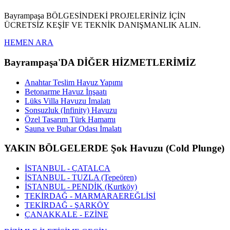
Bayrampaşa BÖLGESİNDEKİ PROJELERİNİZ İÇİN
ÜCRETSİZ KEŞİF VE TEKNİK DANIŞMANLIK ALIN.
HEMEN ARA
Bayrampaşa'DA DİĞER HİZMETLERİMİZ
Anahtar Teslim Havuz Yapımı
Betonarme Havuz İnşaatı
Lüks Villa Havuzu İmalatı
Sonsuzluk (Infinity) Havuzu
Özel Tasarım Türk Hamamı
Sauna ve Buhar Odası İmalatı
YAKIN BÖLGELERDE Şok Havuzu (Cold Plunge)
İSTANBUL - ÇATALCA
İSTANBUL - TUZLA (Tepeören)
İSTANBUL - PENDİK (Kurtköy)
TEKİRDAĞ - MARMARAEREĞLİSİ
TEKİRDAĞ - ŞARKÖY
ÇANAKKALE - EZİNE