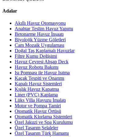
Adalar
Akıllı Havuz Otomasyonu
Anahtar Teslim Havuz Yapımı
Betonarme Havuz İnşaatı
Biyolojik Yüzme Göletleri
Cam Mozaik Uygulaması
Doğal Taş Kaplamalı Havuzlar
Filtre Kumu Değişimi
Havuz Çevresi Ahşap Deck
Havuz Robotu Bakımı
Isı Pompası ile Havuz Isıtma
Kaçak Tespiti ve Onarımı
Kapalı Havuz Sistemleri
Kışlık Havuz Kapatma
Liner (PVC) Kaplama
Lüks Villa Havuzu İmalatı
Motor ve Pompa Tamiri
Otomatik Havuz Örtüsü
Otomatik Klorlama Sistemleri
Özel Jakuzi ve Spa Kurulumu
Özel Tasarım Şelaleler
Özel Tasarım Türk Hamamı