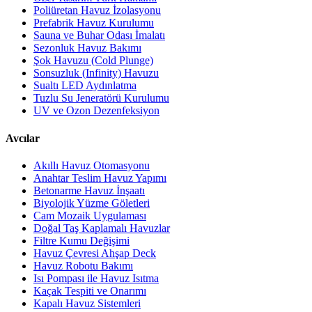
Poliüretan Havuz İzolasyonu
Prefabrik Havuz Kurulumu
Sauna ve Buhar Odası İmalatı
Sezonluk Havuz Bakımı
Şok Havuzu (Cold Plunge)
Sonsuzluk (Infinity) Havuzu
Sualtı LED Aydınlatma
Tuzlu Su Jeneratörü Kurulumu
UV ve Ozon Dezenfeksiyon
Avcılar
Akıllı Havuz Otomasyonu
Anahtar Teslim Havuz Yapımı
Betonarme Havuz İnşaatı
Biyolojik Yüzme Göletleri
Cam Mozaik Uygulaması
Doğal Taş Kaplamalı Havuzlar
Filtre Kumu Değişimi
Havuz Çevresi Ahşap Deck
Havuz Robotu Bakımı
Isı Pompası ile Havuz Isıtma
Kaçak Tespiti ve Onarımı
Kapalı Havuz Sistemleri