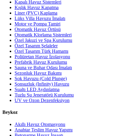
Kapalı Havuz Sistemleri
Kışlık Havuz Kapatma
Liner (PVC) Kaplama
Lüks Villa Havuzu İmalatı
Motor ve Pompa Tamiri
Otomatik Havuz Örtüsü
Otomatik Klorlama Sistemleri
Özel Jakuzi ve Spa Kurulumu
Özel Tasarım Şelaleler
Özel Tasarım Türk Hamamı
Poliüretan Havuz İzolasyonu
Prefabrik Havuz Kurulumu
Sauna ve Buhar Odası İmalatı
Sezonluk Havuz Bakımı
Şok Havuzu (Cold Plunge)
Sonsuzluk (Infinity) Havuzu
Sualtı LED Aydınlatma
Tuzlu Su Jeneratörü Kurulumu
UV ve Ozon Dezenfeksiyon
Beykoz
Akıllı Havuz Otomasyonu
Anahtar Teslim Havuz Yapımı
Betonarme Havuz İnşaatı