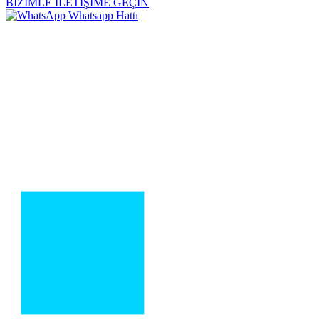
BİZİMLE İLETİŞİME GEÇİN
Whatsapp Hattı