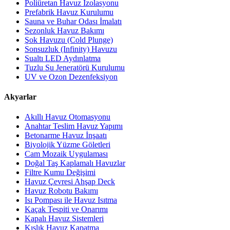
Poliüretan Havuz İzolasyonu
Prefabrik Havuz Kurulumu
Sauna ve Buhar Odası İmalatı
Sezonluk Havuz Bakımı
Şok Havuzu (Cold Plunge)
Sonsuzluk (Infinity) Havuzu
Sualtı LED Aydınlatma
Tuzlu Su Jeneratörü Kurulumu
UV ve Ozon Dezenfeksiyon
Akyarlar
Akıllı Havuz Otomasyonu
Anahtar Teslim Havuz Yapımı
Betonarme Havuz İnşaatı
Biyolojik Yüzme Göletleri
Cam Mozaik Uygulaması
Doğal Taş Kaplamalı Havuzlar
Filtre Kumu Değişimi
Havuz Çevresi Ahşap Deck
Havuz Robotu Bakımı
Isı Pompası ile Havuz Isıtma
Kaçak Tespiti ve Onarımı
Kapalı Havuz Sistemleri
Kışlık Havuz Kapatma