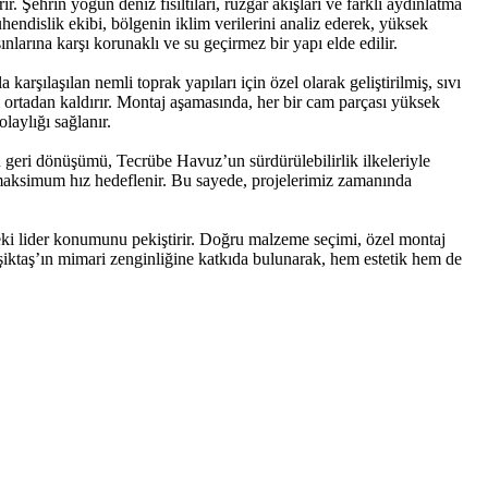
 Şehrin yoğun deniz fısıltıları, rüzgar akışları ve farklı aydınlatma
endislik ekibi, bölgenin iklim verilerini analiz ederek, yüksek
larına karşı korunaklı ve su geçirmez bir yapı elde edilir.
şılaşılan nemli toprak yapıları için özel olarak geliştirilmiş, sıvı
 ortadan kaldırır. Montaj aşamasında, her bir cam parçası yüksek
laylığı sağlanır.
n geri dönüşümü, Tecrübe Havuz’un sürdürülebilirlik ilkeleriyle
maksimum hız hedeflenir. Bu sayede, projelerimiz zamanında
eki lider konumunu pekiştirir. Doğru malzeme seçimi, özel montaj
eşiktaş’ın mimari zenginliğine katkıda bulunarak, hem estetik hem de