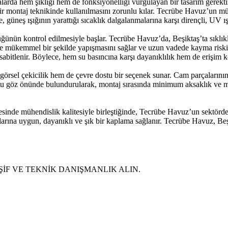
da hem şıklığı hem de fonksiyonelliği vurgulayan bir tasarım gerektirir.
ir montaj teknikinde kullanılmasını zorunlu kılar. Tecrübe Havuz’un müh
üneş ışığının yarattığı sıcaklık dalgalanmalarına karşı dirençli, UV ışın
n kontrol edilmesiyle başlar. Tecrübe Havuz’da, Beşiktaş’ta sıklıkla kar
eye mükemmel bir şekilde yapışmasını sağlar ve uzun vadede kayma riski
e sabitlenir. Böylece, hem su basıncına karşı dayanıklılık hem de erişim ko
görsel çekicilik hem de çevre dostu bir seçenek sunar. Cam parçalarını
uğu göz önünde bulundurularak, montaj sırasında minimum aksaklık ve 
esinde mühendislik kalitesiyle birleştiğinde, Tecrübe Havuz’un sektörd
açlarına uygun, dayanıklı ve şık bir kaplama sağlanır. Tecrübe Havuz, B
EŞİF VE TEKNİK DANIŞMANLIK ALIN.