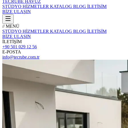
TECRÜBE
HAVUZ
STÜDYO
HİZMETLER
KATALOG
BLOG
İLETİŞİM
BİZE ULAŞIN
// MENÜ
STÜDYO
HİZMETLER
KATALOG
BLOG
İLETİŞİM
BİZE ULAŞIN
İLETİŞİM
+90 501 029 12 56
E-POSTA
info@tecrube.com.tr