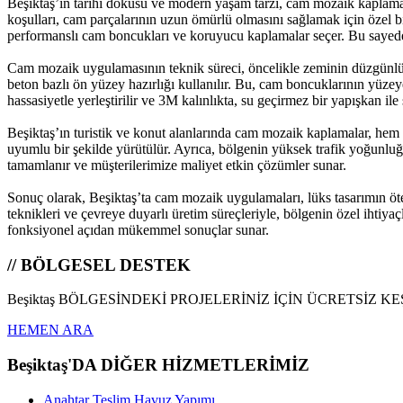
Beşiktaş’ın tarihi dokusu ve modern yaşam tarzı, cam mozaik kaplamalar
koşulları, cam parçalarının uzun ömürlü olmasını sağlamak için özel b
performanslı cam boncukları ve koruyucu kaplamalar seçer. Bu sayede, g
Cam mozaik uygulamasının teknik süreci, öncelikle zeminin düzgünlüğünü
beton bazlı ön yüzey hazırlığı kullanılır. Bu, cam boncuklarının yüz
hassasiyetle yerleştirilir ve 3M kalınlıkta, su geçirmez bir yapışkan il
Beşiktaş’ın turistik ve konut alanlarında cam mozaik kaplamalar, hem 
uyumlu bir şekilde yürütülür. Ayrıca, bölgenin yüksek trafik yoğunl
tamamlanır ve müşterilerimize maliyet etkin çözümler sunar.
Sonuç olarak, Beşiktaş’ta cam mozaik uygulamaları, lüks tasarımın öt
teknikleri ve çevreye duyarlı üretim süreçleriyle, bölgenin özel ihtiy
fonksiyonel açıdan mükemmel sonuçlar sunar.
// BÖLGESEL DESTEK
Beşiktaş BÖLGESİNDEKİ PROJELERİNİZ İÇİN ÜCRETSİZ K
HEMEN ARA
Beşiktaş'DA DİĞER HİZMETLERİMİZ
Anahtar Teslim Havuz Yapımı