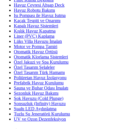
Havuz Çevresi Ahşap Deck
Havuz Robotu Bakımı
Isı Pompası ile Havuz Isıtma
Kaçak Tespiti ve Onarımı
Kapalı Havuz Sistemleri
Kışlık Havuz Kapatma
Liner (PVC) Kaplama
Lüks Villa Havuzu İmalatı
Motor ve Pompa Tamiri
Otomatik Havuz Örtüsü
Otomatik Klorlama Sistemleri
Özel Jakuzi ve Spa Kurulumu
Özel Tasarım Şelaleler
Özel Tasarım Türk Hamamı
Poliüretan Havuz İzolasyonu
Prefabrik Havuz Kurulumu
Sauna ve Buhar Odası İmalatı
Sezonluk Havuz Bakımı
Şok Havuzu (Cold Plunge)
Sonsuzluk (Infinity) Havuzu
Sualtı LED Aydınlatma
Tuzlu Su Jeneratörü Kurulumu
UV ve Ozon Dezenfeksiyon