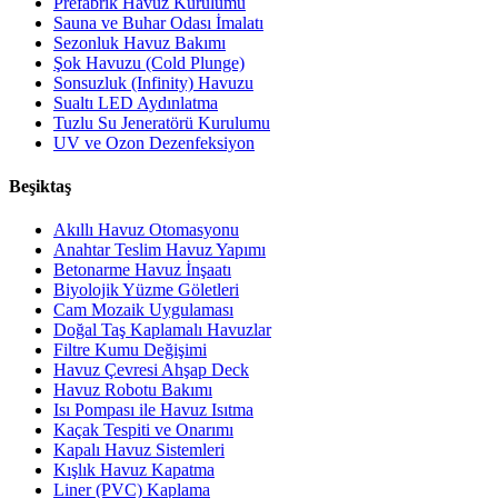
Prefabrik Havuz Kurulumu
Sauna ve Buhar Odası İmalatı
Sezonluk Havuz Bakımı
Şok Havuzu (Cold Plunge)
Sonsuzluk (Infinity) Havuzu
Sualtı LED Aydınlatma
Tuzlu Su Jeneratörü Kurulumu
UV ve Ozon Dezenfeksiyon
Beşiktaş
Akıllı Havuz Otomasyonu
Anahtar Teslim Havuz Yapımı
Betonarme Havuz İnşaatı
Biyolojik Yüzme Göletleri
Cam Mozaik Uygulaması
Doğal Taş Kaplamalı Havuzlar
Filtre Kumu Değişimi
Havuz Çevresi Ahşap Deck
Havuz Robotu Bakımı
Isı Pompası ile Havuz Isıtma
Kaçak Tespiti ve Onarımı
Kapalı Havuz Sistemleri
Kışlık Havuz Kapatma
Liner (PVC) Kaplama