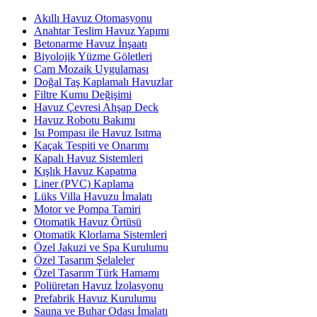
Akıllı Havuz Otomasyonu
Anahtar Teslim Havuz Yapımı
Betonarme Havuz İnşaatı
Biyolojik Yüzme Göletleri
Cam Mozaik Uygulaması
Doğal Taş Kaplamalı Havuzlar
Filtre Kumu Değişimi
Havuz Çevresi Ahşap Deck
Havuz Robotu Bakımı
Isı Pompası ile Havuz Isıtma
Kaçak Tespiti ve Onarımı
Kapalı Havuz Sistemleri
Kışlık Havuz Kapatma
Liner (PVC) Kaplama
Lüks Villa Havuzu İmalatı
Motor ve Pompa Tamiri
Otomatik Havuz Örtüsü
Otomatik Klorlama Sistemleri
Özel Jakuzi ve Spa Kurulumu
Özel Tasarım Şelaleler
Özel Tasarım Türk Hamamı
Poliüretan Havuz İzolasyonu
Prefabrik Havuz Kurulumu
Sauna ve Buhar Odası İmalatı