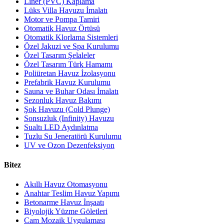
Liner (PVC) Kaplama
Lüks Villa Havuzu İmalatı
Motor ve Pompa Tamiri
Otomatik Havuz Örtüsü
Otomatik Klorlama Sistemleri
Özel Jakuzi ve Spa Kurulumu
Özel Tasarım Şelaleler
Özel Tasarım Türk Hamamı
Poliüretan Havuz İzolasyonu
Prefabrik Havuz Kurulumu
Sauna ve Buhar Odası İmalatı
Sezonluk Havuz Bakımı
Şok Havuzu (Cold Plunge)
Sonsuzluk (Infinity) Havuzu
Sualtı LED Aydınlatma
Tuzlu Su Jeneratörü Kurulumu
UV ve Ozon Dezenfeksiyon
Bitez
Akıllı Havuz Otomasyonu
Anahtar Teslim Havuz Yapımı
Betonarme Havuz İnşaatı
Biyolojik Yüzme Göletleri
Cam Mozaik Uygulaması