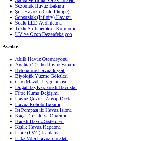
Sauna ve Buhar Odası İmalatı
Sezonluk Havuz Bakımı
Şok Havuzu (Cold Plunge)
Sonsuzluk (Infinity) Havuzu
Sualtı LED Aydınlatma
Tuzlu Su Jeneratörü Kurulumu
UV ve Ozon Dezenfeksiyon
Avcılar
Akıllı Havuz Otomasyonu
Anahtar Teslim Havuz Yapımı
Betonarme Havuz İnşaatı
Biyolojik Yüzme Göletleri
Cam Mozaik Uygulaması
Doğal Taş Kaplamalı Havuzlar
Filtre Kumu Değişimi
Havuz Çevresi Ahşap Deck
Havuz Robotu Bakımı
Isı Pompası ile Havuz Isıtma
Kaçak Tespiti ve Onarımı
Kapalı Havuz Sistemleri
Kışlık Havuz Kapatma
Liner (PVC) Kaplama
Lüks Villa Havuzu İmalatı