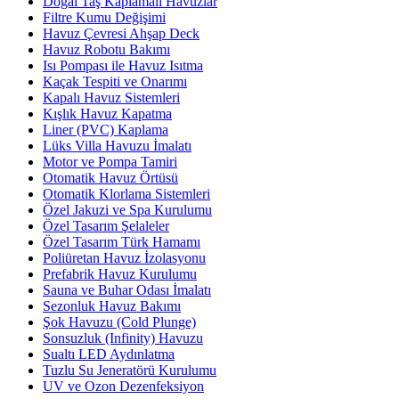
Doğal Taş Kaplamalı Havuzlar
Filtre Kumu Değişimi
Havuz Çevresi Ahşap Deck
Havuz Robotu Bakımı
Isı Pompası ile Havuz Isıtma
Kaçak Tespiti ve Onarımı
Kapalı Havuz Sistemleri
Kışlık Havuz Kapatma
Liner (PVC) Kaplama
Lüks Villa Havuzu İmalatı
Motor ve Pompa Tamiri
Otomatik Havuz Örtüsü
Otomatik Klorlama Sistemleri
Özel Jakuzi ve Spa Kurulumu
Özel Tasarım Şelaleler
Özel Tasarım Türk Hamamı
Poliüretan Havuz İzolasyonu
Prefabrik Havuz Kurulumu
Sauna ve Buhar Odası İmalatı
Sezonluk Havuz Bakımı
Şok Havuzu (Cold Plunge)
Sonsuzluk (Infinity) Havuzu
Sualtı LED Aydınlatma
Tuzlu Su Jeneratörü Kurulumu
UV ve Ozon Dezenfeksiyon