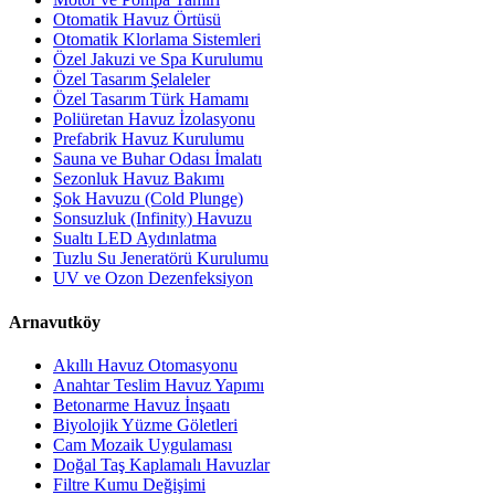
Otomatik Havuz Örtüsü
Otomatik Klorlama Sistemleri
Özel Jakuzi ve Spa Kurulumu
Özel Tasarım Şelaleler
Özel Tasarım Türk Hamamı
Poliüretan Havuz İzolasyonu
Prefabrik Havuz Kurulumu
Sauna ve Buhar Odası İmalatı
Sezonluk Havuz Bakımı
Şok Havuzu (Cold Plunge)
Sonsuzluk (Infinity) Havuzu
Sualtı LED Aydınlatma
Tuzlu Su Jeneratörü Kurulumu
UV ve Ozon Dezenfeksiyon
Arnavutköy
Akıllı Havuz Otomasyonu
Anahtar Teslim Havuz Yapımı
Betonarme Havuz İnşaatı
Biyolojik Yüzme Göletleri
Cam Mozaik Uygulaması
Doğal Taş Kaplamalı Havuzlar
Filtre Kumu Değişimi