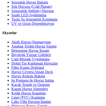
Sezonluk Havuz Bakımı
Şok Havuzu (Cold Plunge)
Sonsuzluk (Infinity) Havuzu
Sualtı LED Aydınlatma
Tuzlu Su Jeneratörü Kurulumu
UV ve Ozon Dezenfeksiyon
Akyarlar
Akıllı Havuz Otomasyonu
Anahtar Teslim Havuz Yapımı
Betonarme Havuz İnşaatı
Biyolojik Yüzme Göletleri
Cam Mozaik Uygulaması
Doğal Taş Kaplamalı Havuzlar
Filtre Kumu Değişimi
Havuz Çevresi Ahşap Deck
Havuz Robotu Bakımı
Isı Pompası ile Havuz Isıtma
Kaçak Tespiti ve Onarımı
Kapalı Havuz Sistemleri
Kışlık Havuz Kapatma
Liner (PVC) Kaplama
Lüks Villa Havuzu İmalatı
Motor ve Pompa Tamiri