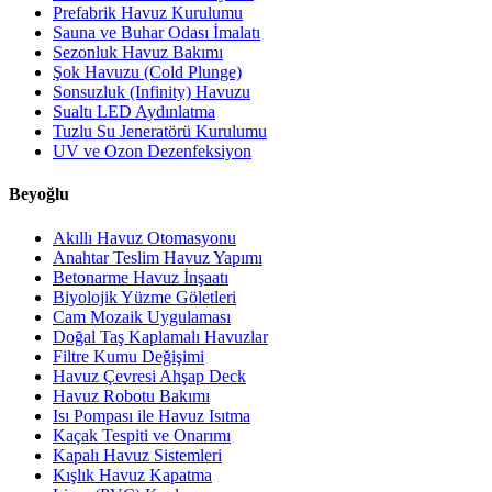
Prefabrik Havuz Kurulumu
Sauna ve Buhar Odası İmalatı
Sezonluk Havuz Bakımı
Şok Havuzu (Cold Plunge)
Sonsuzluk (Infinity) Havuzu
Sualtı LED Aydınlatma
Tuzlu Su Jeneratörü Kurulumu
UV ve Ozon Dezenfeksiyon
Beyoğlu
Akıllı Havuz Otomasyonu
Anahtar Teslim Havuz Yapımı
Betonarme Havuz İnşaatı
Biyolojik Yüzme Göletleri
Cam Mozaik Uygulaması
Doğal Taş Kaplamalı Havuzlar
Filtre Kumu Değişimi
Havuz Çevresi Ahşap Deck
Havuz Robotu Bakımı
Isı Pompası ile Havuz Isıtma
Kaçak Tespiti ve Onarımı
Kapalı Havuz Sistemleri
Kışlık Havuz Kapatma