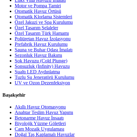
Lüks Villa Havuzu İmalatı
Motor ve Pompa Tamiri
Otomatik Havuz Örtüsü
Otomatik Klorlama Sistemleri
Özel Jakuzi ve Spa Kurulumu
Özel Tasarım Şelaleler
Özel Tasarım Türk Hamamı
Poliüretan Havuz İzolasyonu
Prefabrik Havuz Kurulumu
Sauna ve Buhar Odası İmalatı
Sezonluk Havuz Bakımı
Şok Havuzu (Cold Plunge)
Sonsuzluk (Infinity) Havuzu
Sualtı LED Aydınlatma
Tuzlu Su Jeneratörü Kurulumu
UV ve Ozon Dezenfeksiyon
Başakşehir
Akıllı Havuz Otomasyonu
Anahtar Teslim Havuz Yapımı
Betonarme Havuz İnşaatı
Biyolojik Yüzme Göletleri
Cam Mozaik Uygulaması
Doğal Taş Kaplamalı Havuzlar