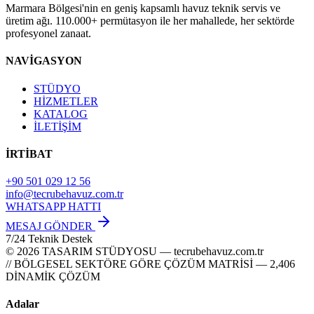
Marmara Bölgesi'nin en geniş kapsamlı havuz teknik servis ve
üretim ağı. 110.000+ permütasyon ile her mahallede, her sektörde
profesyonel zanaat.
NAVİGASYON
STÜDYO
HİZMETLER
KATALOG
İLETİŞİM
İRTİBAT
+90 501 029 12 56
info@tecrubehavuz.com.tr
WHATSAPP HATTI
MESAJ GÖNDER
7/24 Teknik Destek
© 2026 TASARIM STÜDYOSU — tecrubehavuz.com.tr
// BÖLGESEL SEKTÖRE GÖRE ÇÖZÜM MATRİSİ — 2,406
DİNAMİK ÇÖZÜM
Adalar