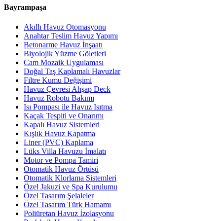
Bayrampaşa
Akıllı Havuz Otomasyonu
Anahtar Teslim Havuz Yapımı
Betonarme Havuz İnşaatı
Biyolojik Yüzme Göletleri
Cam Mozaik Uygulaması
Doğal Taş Kaplamalı Havuzlar
Filtre Kumu Değişimi
Havuz Çevresi Ahşap Deck
Havuz Robotu Bakımı
Isı Pompası ile Havuz Isıtma
Kaçak Tespiti ve Onarımı
Kapalı Havuz Sistemleri
Kışlık Havuz Kapatma
Liner (PVC) Kaplama
Lüks Villa Havuzu İmalatı
Motor ve Pompa Tamiri
Otomatik Havuz Örtüsü
Otomatik Klorlama Sistemleri
Özel Jakuzi ve Spa Kurulumu
Özel Tasarım Şelaleler
Özel Tasarım Türk Hamamı
Poliüretan Havuz İzolasyonu