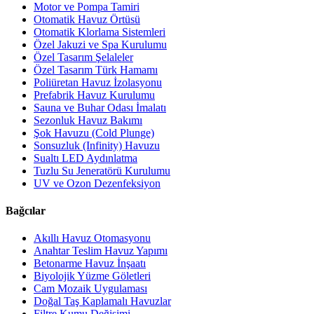
Motor ve Pompa Tamiri
Otomatik Havuz Örtüsü
Otomatik Klorlama Sistemleri
Özel Jakuzi ve Spa Kurulumu
Özel Tasarım Şelaleler
Özel Tasarım Türk Hamamı
Poliüretan Havuz İzolasyonu
Prefabrik Havuz Kurulumu
Sauna ve Buhar Odası İmalatı
Sezonluk Havuz Bakımı
Şok Havuzu (Cold Plunge)
Sonsuzluk (Infinity) Havuzu
Sualtı LED Aydınlatma
Tuzlu Su Jeneratörü Kurulumu
UV ve Ozon Dezenfeksiyon
Bağcılar
Akıllı Havuz Otomasyonu
Anahtar Teslim Havuz Yapımı
Betonarme Havuz İnşaatı
Biyolojik Yüzme Göletleri
Cam Mozaik Uygulaması
Doğal Taş Kaplamalı Havuzlar
Filtre Kumu Değişimi