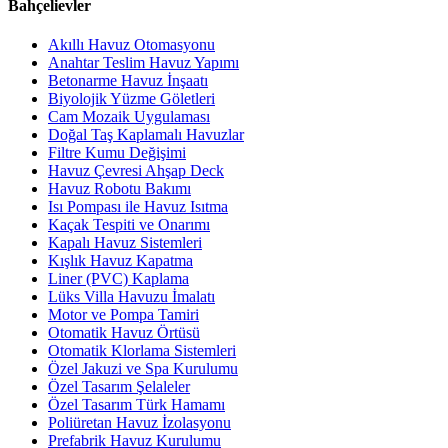
Bahçelievler
Akıllı Havuz Otomasyonu
Anahtar Teslim Havuz Yapımı
Betonarme Havuz İnşaatı
Biyolojik Yüzme Göletleri
Cam Mozaik Uygulaması
Doğal Taş Kaplamalı Havuzlar
Filtre Kumu Değişimi
Havuz Çevresi Ahşap Deck
Havuz Robotu Bakımı
Isı Pompası ile Havuz Isıtma
Kaçak Tespiti ve Onarımı
Kapalı Havuz Sistemleri
Kışlık Havuz Kapatma
Liner (PVC) Kaplama
Lüks Villa Havuzu İmalatı
Motor ve Pompa Tamiri
Otomatik Havuz Örtüsü
Otomatik Klorlama Sistemleri
Özel Jakuzi ve Spa Kurulumu
Özel Tasarım Şelaleler
Özel Tasarım Türk Hamamı
Poliüretan Havuz İzolasyonu
Prefabrik Havuz Kurulumu