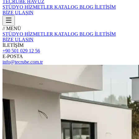
TECRÜBE
HAVUZ
STÜDYO
HİZMETLER
KATALOG
BLOG
İLETİŞİM
BİZE ULAŞIN
// MENÜ
STÜDYO
HİZMETLER
KATALOG
BLOG
İLETİŞİM
BİZE ULAŞIN
İLETİŞİM
+90 501 029 12 56
E-POSTA
info@tecrube.com.tr