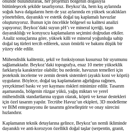
önünde bulundurarak, her projemizi bölgenin doğasıyla
bütünleşecek şekilde tasarlıyoruz. Beykoz’da, hem kış aylarında
soğuk hava dalgalarını hem de yaz aylarında en yüksek sıcaklıkları
yönetebilen, dayanıklı ve estetik doğal taş kaplamalı havuzlar
oluşturuyoruz. Bunun için öncelikle bölgesel su kalitesi analizi
yapıyoruz; Beykoz’daki suyun pH’ı ve mineral içeriği, taşın
dayanıklılığı ve koruyucu kaplamaların seçimini doğrudan etkiler.
Analiz sonuçlarına göre, yüksek killi ve mineral yoğunluğa sahip
doğal taş türleri tercih edilerek, uzun ömürlü ve bakımı düşük bir
yüzey elde edilir.
Mühendislik kalitemiz, şekil ve fonksiyonun kusursuz bir uyumunu
sağlamaktadır. Beykoz’daki topografya, enaz 10 metre yükseklik
farklarıyla karakterize olabilir; bu nedenle, havuzun temelleri için
jeoteknik inceleme ve zemin destek sistemleri (ayaklı koni ve köprü)
uygulanır. Böylece, doğal taş kaplamaların ağırlığına rağmen,
yerçekimsel baskı ve yer kayması riskleri minimize edilir. Tasarım
aşamasında, bölgenin rüzgar yükü, yağış miktarı ve yerel
mühendislik standartlarına uygun olarak, köprü ve kenar destekleri
için özel tasarım yapılır. Tecrübe Havuz’un ekipleri, 3D modelleme
ve BIM entegrasyonu ile tasarımı görselleştirir ve onay sürecini
hızlandırır.
Kaplamanın teknik detaylarına gelince, Beykoz’un nemli ikliminde
dayanıklı ve anti‑korozyon özellikli doğal taşlar (serpentin, granit,