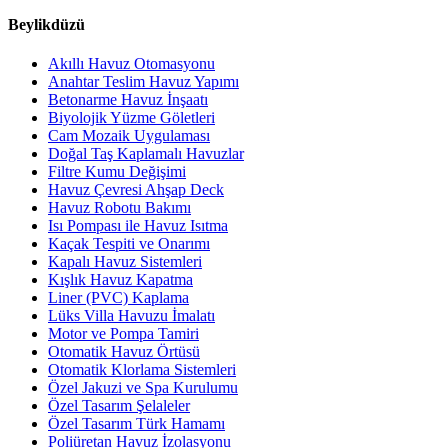
Beylikdüzü
Akıllı Havuz Otomasyonu
Anahtar Teslim Havuz Yapımı
Betonarme Havuz İnşaatı
Biyolojik Yüzme Göletleri
Cam Mozaik Uygulaması
Doğal Taş Kaplamalı Havuzlar
Filtre Kumu Değişimi
Havuz Çevresi Ahşap Deck
Havuz Robotu Bakımı
Isı Pompası ile Havuz Isıtma
Kaçak Tespiti ve Onarımı
Kapalı Havuz Sistemleri
Kışlık Havuz Kapatma
Liner (PVC) Kaplama
Lüks Villa Havuzu İmalatı
Motor ve Pompa Tamiri
Otomatik Havuz Örtüsü
Otomatik Klorlama Sistemleri
Özel Jakuzi ve Spa Kurulumu
Özel Tasarım Şelaleler
Özel Tasarım Türk Hamamı
Poliüretan Havuz İzolasyonu