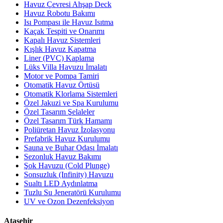
Havuz Çevresi Ahşap Deck
Havuz Robotu Bakımı
Isı Pompası ile Havuz Isıtma
Kaçak Tespiti ve Onarımı
Kapalı Havuz Sistemleri
Kışlık Havuz Kapatma
Liner (PVC) Kaplama
Lüks Villa Havuzu İmalatı
Motor ve Pompa Tamiri
Otomatik Havuz Örtüsü
Otomatik Klorlama Sistemleri
Özel Jakuzi ve Spa Kurulumu
Özel Tasarım Şelaleler
Özel Tasarım Türk Hamamı
Poliüretan Havuz İzolasyonu
Prefabrik Havuz Kurulumu
Sauna ve Buhar Odası İmalatı
Sezonluk Havuz Bakımı
Şok Havuzu (Cold Plunge)
Sonsuzluk (Infinity) Havuzu
Sualtı LED Aydınlatma
Tuzlu Su Jeneratörü Kurulumu
UV ve Ozon Dezenfeksiyon
Ataşehir