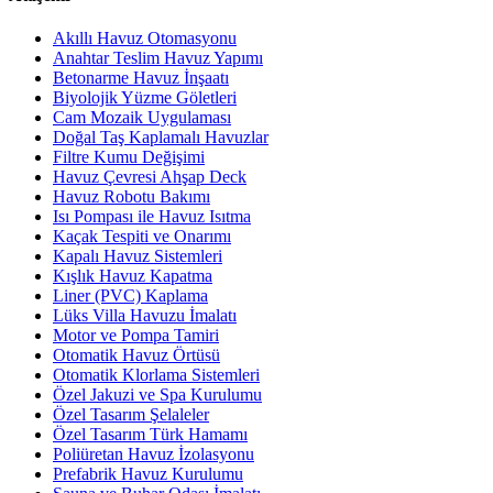
Akıllı Havuz Otomasyonu
Anahtar Teslim Havuz Yapımı
Betonarme Havuz İnşaatı
Biyolojik Yüzme Göletleri
Cam Mozaik Uygulaması
Doğal Taş Kaplamalı Havuzlar
Filtre Kumu Değişimi
Havuz Çevresi Ahşap Deck
Havuz Robotu Bakımı
Isı Pompası ile Havuz Isıtma
Kaçak Tespiti ve Onarımı
Kapalı Havuz Sistemleri
Kışlık Havuz Kapatma
Liner (PVC) Kaplama
Lüks Villa Havuzu İmalatı
Motor ve Pompa Tamiri
Otomatik Havuz Örtüsü
Otomatik Klorlama Sistemleri
Özel Jakuzi ve Spa Kurulumu
Özel Tasarım Şelaleler
Özel Tasarım Türk Hamamı
Poliüretan Havuz İzolasyonu
Prefabrik Havuz Kurulumu