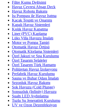
Filtre Kumu Değişimi
Havuz Çevresi Ahşap Deck
Havuz Robotu Bakımı
Isı Pompası ile Havuz Isıtma
Kaçak Tespiti ve Onarımı
Kapalı Havuz Sistemleri
Kışlık Havuz Kapatma
Liner (PVC) Kaplama
Lüks Villa Havuzu İmalatı
Motor ve Pompa Tamiri
Otomatik Havuz Örtüsü
Otomatik Klorlama Sistemleri
Özel Jakuzi ve Spa Kurulumu
Özel Tasarım Şelaleler
Özel Tasarım Türk Hamamı
Poliüretan Havuz İzolasyonu
Prefabrik Havuz Kurulumu
Sauna ve Buhar Odası İmalatı
Sezonluk Havuz Bakımı
Şok Havuzu (Cold Plunge)
Sonsuzluk (Infinity) Havuzu
Sualtı LED Aydınlatma
Tuzlu Su Jeneratörü Kurulumu
UV ve Ozon Dezenfeksiyon