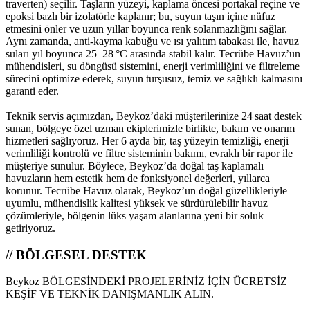
traverten) seçilir. Taşların yüzeyi, kaplama öncesi portakal reçine ve
epoksi bazlı bir izolatörle kaplanır; bu, suyun taşın içine nüfuz
etmesini önler ve uzun yıllar boyunca renk solanmazlığını sağlar.
Aynı zamanda, anti‑kayma kabuğu ve ısı yalıtım tabakası ile, havuz
suları yıl boyunca 25–28 °C arasında stabil kalır. Tecrübe Havuz’un
mühendisleri, su döngüsü sistemini, enerji verimliliğini ve filtreleme
sürecini optimize ederek, suyun turşusuz, temiz ve sağlıklı kalmasını
garanti eder.
Teknik servis açımızdan, Beykoz’daki müşterilerinize 24 saat destek
sunan, bölgeye özel uzman ekiplerimizle birlikte, bakım ve onarım
hizmetleri sağlıyoruz. Her 6 ayda bir, taş yüzeyin temizliği, enerji
verimliliği kontrolü ve filtre sisteminin bakımı, evraklı bir rapor ile
müşteriye sunulur. Böylece, Beykoz’da doğal taş kaplamalı
havuzların hem estetik hem de fonksiyonel değerleri, yıllarca
korunur. Tecrübe Havuz olarak, Beykoz’un doğal güzellikleriyle
uyumlu, mühendislik kalitesi yüksek ve sürdürülebilir havuz
çözümleriyle, bölgenin lüks yaşam alanlarına yeni bir soluk
getiriyoruz.
// BÖLGESEL DESTEK
Beykoz BÖLGESİNDEKİ PROJELERİNİZ İÇİN ÜCRETSİZ
KEŞİF VE TEKNİK DANIŞMANLIK ALIN.