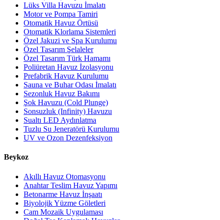
Lüks Villa Havuzu İmalatı
Motor ve Pompa Tamiri
Otomatik Havuz Örtüsü
Otomatik Klorlama Sistemleri
Özel Jakuzi ve Spa Kurulumu
Özel Tasarım Şelaleler
Özel Tasarım Türk Hamamı
Poliüretan Havuz İzolasyonu
Prefabrik Havuz Kurulumu
Sauna ve Buhar Odası İmalatı
Sezonluk Havuz Bakımı
Şok Havuzu (Cold Plunge)
Sonsuzluk (Infinity) Havuzu
Sualtı LED Aydınlatma
Tuzlu Su Jeneratörü Kurulumu
UV ve Ozon Dezenfeksiyon
Beykoz
Akıllı Havuz Otomasyonu
Anahtar Teslim Havuz Yapımı
Betonarme Havuz İnşaatı
Biyolojik Yüzme Göletleri
Cam Mozaik Uygulaması