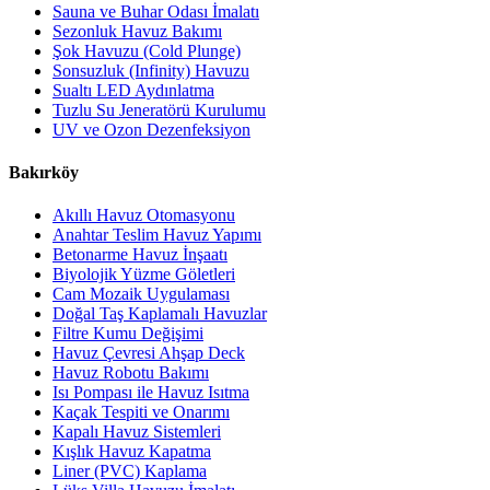
Sauna ve Buhar Odası İmalatı
Sezonluk Havuz Bakımı
Şok Havuzu (Cold Plunge)
Sonsuzluk (Infinity) Havuzu
Sualtı LED Aydınlatma
Tuzlu Su Jeneratörü Kurulumu
UV ve Ozon Dezenfeksiyon
Bakırköy
Akıllı Havuz Otomasyonu
Anahtar Teslim Havuz Yapımı
Betonarme Havuz İnşaatı
Biyolojik Yüzme Göletleri
Cam Mozaik Uygulaması
Doğal Taş Kaplamalı Havuzlar
Filtre Kumu Değişimi
Havuz Çevresi Ahşap Deck
Havuz Robotu Bakımı
Isı Pompası ile Havuz Isıtma
Kaçak Tespiti ve Onarımı
Kapalı Havuz Sistemleri
Kışlık Havuz Kapatma
Liner (PVC) Kaplama