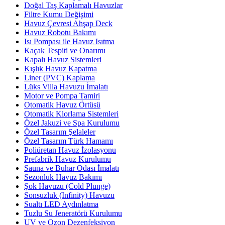
Doğal Taş Kaplamalı Havuzlar
Filtre Kumu Değişimi
Havuz Çevresi Ahşap Deck
Havuz Robotu Bakımı
Isı Pompası ile Havuz Isıtma
Kaçak Tespiti ve Onarımı
Kapalı Havuz Sistemleri
Kışlık Havuz Kapatma
Liner (PVC) Kaplama
Lüks Villa Havuzu İmalatı
Motor ve Pompa Tamiri
Otomatik Havuz Örtüsü
Otomatik Klorlama Sistemleri
Özel Jakuzi ve Spa Kurulumu
Özel Tasarım Şelaleler
Özel Tasarım Türk Hamamı
Poliüretan Havuz İzolasyonu
Prefabrik Havuz Kurulumu
Sauna ve Buhar Odası İmalatı
Sezonluk Havuz Bakımı
Şok Havuzu (Cold Plunge)
Sonsuzluk (Infinity) Havuzu
Sualtı LED Aydınlatma
Tuzlu Su Jeneratörü Kurulumu
UV ve Ozon Dezenfeksiyon