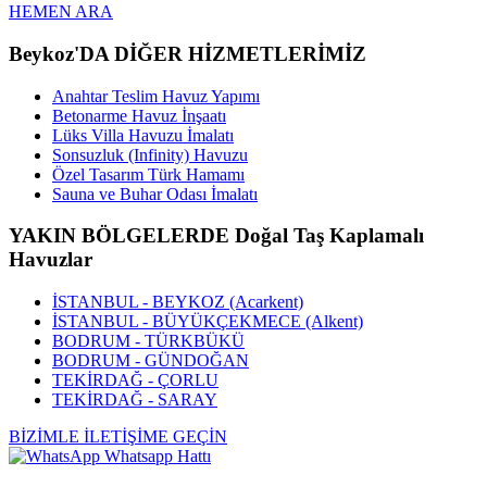
HEMEN ARA
Beykoz'DA DİĞER HİZMETLERİMİZ
Anahtar Teslim Havuz Yapımı
Betonarme Havuz İnşaatı
Lüks Villa Havuzu İmalatı
Sonsuzluk (Infinity) Havuzu
Özel Tasarım Türk Hamamı
Sauna ve Buhar Odası İmalatı
YAKIN BÖLGELERDE Doğal Taş Kaplamalı
Havuzlar
İSTANBUL - BEYKOZ (Acarkent)
İSTANBUL - BÜYÜKÇEKMECE (Alkent)
BODRUM - TÜRKBÜKÜ
BODRUM - GÜNDOĞAN
TEKİRDAĞ - ÇORLU
TEKİRDAĞ - SARAY
BİZİMLE İLETİŞİME GEÇİN
Whatsapp Hattı