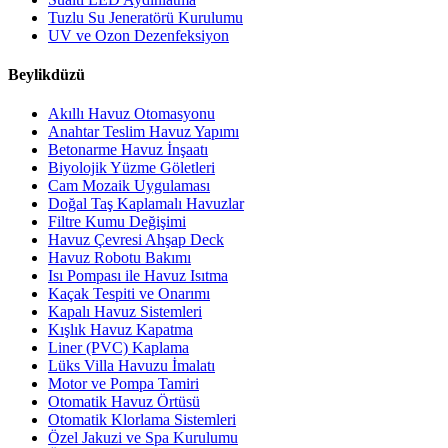
Tuzlu Su Jeneratörü Kurulumu
UV ve Ozon Dezenfeksiyon
Beylikdüzü
Akıllı Havuz Otomasyonu
Anahtar Teslim Havuz Yapımı
Betonarme Havuz İnşaatı
Biyolojik Yüzme Göletleri
Cam Mozaik Uygulaması
Doğal Taş Kaplamalı Havuzlar
Filtre Kumu Değişimi
Havuz Çevresi Ahşap Deck
Havuz Robotu Bakımı
Isı Pompası ile Havuz Isıtma
Kaçak Tespiti ve Onarımı
Kapalı Havuz Sistemleri
Kışlık Havuz Kapatma
Liner (PVC) Kaplama
Lüks Villa Havuzu İmalatı
Motor ve Pompa Tamiri
Otomatik Havuz Örtüsü
Otomatik Klorlama Sistemleri
Özel Jakuzi ve Spa Kurulumu