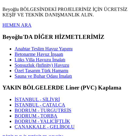
Beyoğlu BÖLGESİNDEKİ PROJELERİNİZ İÇİN ÜCRETSİZ
KEŞİF VE TEKNİK DANIŞMANLIK ALIN.
HEMEN ARA
Beyoğlu'DA DİĞER HİZMETLERİMİZ
Anahtar Teslim Havuz Yapımı
Betonarme Havuz İnşaatı
Lüks Villa Havuzu İmalatı
Sonsuzluk (Infinity) Havuzu
Özel Tasarım Türk Hamamı
Sauna ve Buhar Odası İmalatı
YAKIN BÖLGELERDE Liner (PVC) Kaplama
İSTANBUL - SİLİVRİ
İSTANBUL - ÇATALCA
BODRUM - TURGUTREİS
BODRUM - TORBA
BODRUM - YALIÇİFTLİK
ÇANAKKALE - GELİBOLU