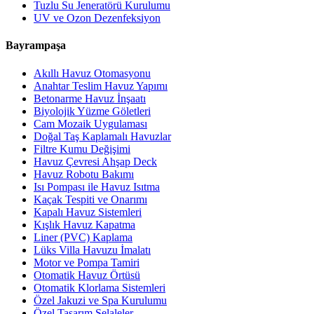
Tuzlu Su Jeneratörü Kurulumu
UV ve Ozon Dezenfeksiyon
Bayrampaşa
Akıllı Havuz Otomasyonu
Anahtar Teslim Havuz Yapımı
Betonarme Havuz İnşaatı
Biyolojik Yüzme Göletleri
Cam Mozaik Uygulaması
Doğal Taş Kaplamalı Havuzlar
Filtre Kumu Değişimi
Havuz Çevresi Ahşap Deck
Havuz Robotu Bakımı
Isı Pompası ile Havuz Isıtma
Kaçak Tespiti ve Onarımı
Kapalı Havuz Sistemleri
Kışlık Havuz Kapatma
Liner (PVC) Kaplama
Lüks Villa Havuzu İmalatı
Motor ve Pompa Tamiri
Otomatik Havuz Örtüsü
Otomatik Klorlama Sistemleri
Özel Jakuzi ve Spa Kurulumu
Özel Tasarım Şelaleler