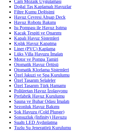
Cam Mozaik Uygulaması
Doğal Taş Kaplamalı Havuzlar
Filtre Kumu Değişimi
Havuz Çevresi Ahşap Deck
Havuz Robotu Bakımı
Isı Pompası ile Havuz Isıtma
Kaçak Tespiti ve Onarımı
Kapalı Havuz Sistemleri
Kışlık Havuz Kapatma
Liner (PVC) Kaplama
Lüks Villa Havuzu İmalatı
Motor ve Pompa Tamiri
Otomatik Havuz Örtüsü
Otomatik Klorlama Sistemleri
Özel Jakuzi ve Spa Kurulumu
Özel Tasarım Şelaleler
Özel Tasarım Türk Hamamı
Poliüretan Havuz İzolasyonu
Prefabrik Havuz Kurulumu
Sauna ve Buhar Odası İmalatı
Sezonluk Havuz Bakımı
Şok Havuzu (Cold Plunge)
Sonsuzluk (Infinity) Havuzu
Sualtı LED Aydınlatma
Tuzlu Su Jeneratörü Kurulumu