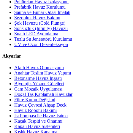
Poliüretan Havuz İzolasyonu
Prefabrik Havuz Kurulumu
Sauna ve Buhar Odası İmalatı
Sezonluk Havuz Bakımı
Şok Havuzu (Cold Plunge)
Sonsuzluk (Infinity) Havuzu
Sualtı LED Aydınlatma
Tuzlu Su Jeneratörü Kurulumu
UV ve Ozon Dezenfeksiyon
Akyarlar
Akıllı Havuz Otomasyonu
Anahtar Teslim Havuz Yapımı
Betonarme Havuz İnşaatı
Biyolojik Yüzme Göletleri
Cam Mozaik Uygulaması
Doğal Taş Kaplamalı Havuzlar
Filtre Kumu Değişimi
Havuz Çevresi Ahşap Deck
Havuz Robotu Bakımı
Isı Pompası ile Havuz Isıtma
Kaçak Tespiti ve Onarımı
Kapalı Havuz Sistemleri
Kışlık Havuz Kapatma