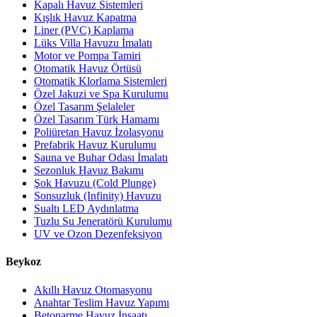
Kapalı Havuz Sistemleri
Kışlık Havuz Kapatma
Liner (PVC) Kaplama
Lüks Villa Havuzu İmalatı
Motor ve Pompa Tamiri
Otomatik Havuz Örtüsü
Otomatik Klorlama Sistemleri
Özel Jakuzi ve Spa Kurulumu
Özel Tasarım Şelaleler
Özel Tasarım Türk Hamamı
Poliüretan Havuz İzolasyonu
Prefabrik Havuz Kurulumu
Sauna ve Buhar Odası İmalatı
Sezonluk Havuz Bakımı
Şok Havuzu (Cold Plunge)
Sonsuzluk (Infinity) Havuzu
Sualtı LED Aydınlatma
Tuzlu Su Jeneratörü Kurulumu
UV ve Ozon Dezenfeksiyon
Beykoz
Akıllı Havuz Otomasyonu
Anahtar Teslim Havuz Yapımı
Betonarme Havuz İnşaatı