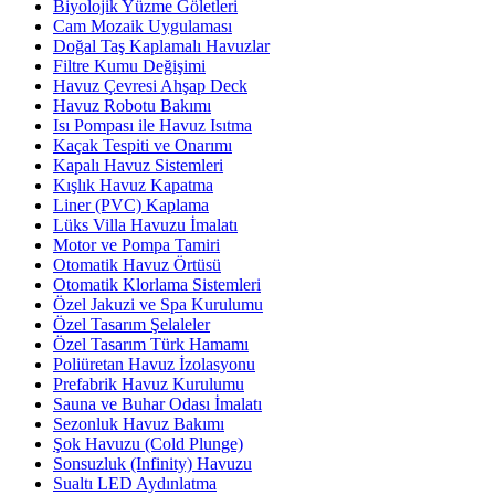
Biyolojik Yüzme Göletleri
Cam Mozaik Uygulaması
Doğal Taş Kaplamalı Havuzlar
Filtre Kumu Değişimi
Havuz Çevresi Ahşap Deck
Havuz Robotu Bakımı
Isı Pompası ile Havuz Isıtma
Kaçak Tespiti ve Onarımı
Kapalı Havuz Sistemleri
Kışlık Havuz Kapatma
Liner (PVC) Kaplama
Lüks Villa Havuzu İmalatı
Motor ve Pompa Tamiri
Otomatik Havuz Örtüsü
Otomatik Klorlama Sistemleri
Özel Jakuzi ve Spa Kurulumu
Özel Tasarım Şelaleler
Özel Tasarım Türk Hamamı
Poliüretan Havuz İzolasyonu
Prefabrik Havuz Kurulumu
Sauna ve Buhar Odası İmalatı
Sezonluk Havuz Bakımı
Şok Havuzu (Cold Plunge)
Sonsuzluk (Infinity) Havuzu
Sualtı LED Aydınlatma