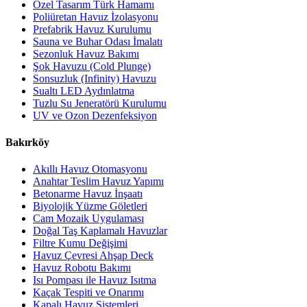
Özel Tasarım Türk Hamamı
Poliüretan Havuz İzolasyonu
Prefabrik Havuz Kurulumu
Sauna ve Buhar Odası İmalatı
Sezonluk Havuz Bakımı
Şok Havuzu (Cold Plunge)
Sonsuzluk (Infinity) Havuzu
Sualtı LED Aydınlatma
Tuzlu Su Jeneratörü Kurulumu
UV ve Ozon Dezenfeksiyon
Bakırköy
Akıllı Havuz Otomasyonu
Anahtar Teslim Havuz Yapımı
Betonarme Havuz İnşaatı
Biyolojik Yüzme Göletleri
Cam Mozaik Uygulaması
Doğal Taş Kaplamalı Havuzlar
Filtre Kumu Değişimi
Havuz Çevresi Ahşap Deck
Havuz Robotu Bakımı
Isı Pompası ile Havuz Isıtma
Kaçak Tespiti ve Onarımı
Kapalı Havuz Sistemleri