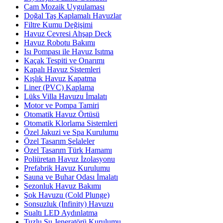
Cam Mozaik Uygulaması
Doğal Taş Kaplamalı Havuzlar
Filtre Kumu Değişimi
Havuz Çevresi Ahşap Deck
Havuz Robotu Bakımı
Isı Pompası ile Havuz Isıtma
Kaçak Tespiti ve Onarımı
Kapalı Havuz Sistemleri
Kışlık Havuz Kapatma
Liner (PVC) Kaplama
Lüks Villa Havuzu İmalatı
Motor ve Pompa Tamiri
Otomatik Havuz Örtüsü
Otomatik Klorlama Sistemleri
Özel Jakuzi ve Spa Kurulumu
Özel Tasarım Şelaleler
Özel Tasarım Türk Hamamı
Poliüretan Havuz İzolasyonu
Prefabrik Havuz Kurulumu
Sauna ve Buhar Odası İmalatı
Sezonluk Havuz Bakımı
Şok Havuzu (Cold Plunge)
Sonsuzluk (Infinity) Havuzu
Sualtı LED Aydınlatma
Tuzlu Su Jeneratörü Kurulumu