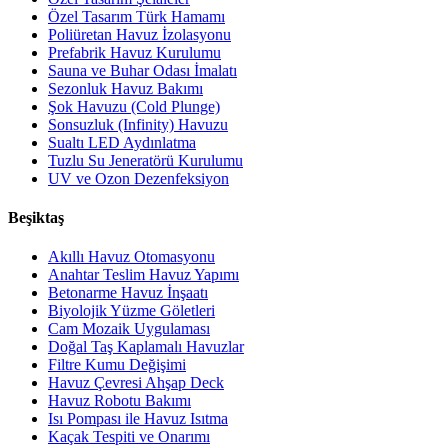
Özel Tasarım Türk Hamamı
Poliüretan Havuz İzolasyonu
Prefabrik Havuz Kurulumu
Sauna ve Buhar Odası İmalatı
Sezonluk Havuz Bakımı
Şok Havuzu (Cold Plunge)
Sonsuzluk (Infinity) Havuzu
Sualtı LED Aydınlatma
Tuzlu Su Jeneratörü Kurulumu
UV ve Ozon Dezenfeksiyon
Beşiktaş
Akıllı Havuz Otomasyonu
Anahtar Teslim Havuz Yapımı
Betonarme Havuz İnşaatı
Biyolojik Yüzme Göletleri
Cam Mozaik Uygulaması
Doğal Taş Kaplamalı Havuzlar
Filtre Kumu Değişimi
Havuz Çevresi Ahşap Deck
Havuz Robotu Bakımı
Isı Pompası ile Havuz Isıtma
Kaçak Tespiti ve Onarımı