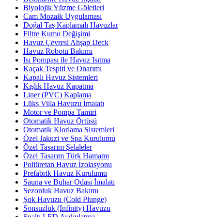
Biyolojik Yüzme Göletleri
Cam Mozaik Uygulaması
Doğal Taş Kaplamalı Havuzlar
Filtre Kumu Değişimi
Havuz Çevresi Ahşap Deck
Havuz Robotu Bakımı
Isı Pompası ile Havuz Isıtma
Kaçak Tespiti ve Onarımı
Kapalı Havuz Sistemleri
Kışlık Havuz Kapatma
Liner (PVC) Kaplama
Lüks Villa Havuzu İmalatı
Motor ve Pompa Tamiri
Otomatik Havuz Örtüsü
Otomatik Klorlama Sistemleri
Özel Jakuzi ve Spa Kurulumu
Özel Tasarım Şelaleler
Özel Tasarım Türk Hamamı
Poliüretan Havuz İzolasyonu
Prefabrik Havuz Kurulumu
Sauna ve Buhar Odası İmalatı
Sezonluk Havuz Bakımı
Şok Havuzu (Cold Plunge)
Sonsuzluk (Infinity) Havuzu
Sualtı LED Aydınlatma