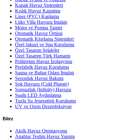
Kapalı Havuz Sistemleri
Kışlık Havuz Kapatma
Liner (PVC) Kaplama
Lüks Villa Havuzu İmalatı
Motor ve Pompa Tamiri
Otomatik Havuz Örtüsü
Otomatik Klorlama Sistemleri
Özel Jakuzi ve Spa Kurulumu
Özel Tasarım Şelaleler
Özel Tasarım Türk Hamamı
Poliüretan Havuz İzolasyonu
Prefabrik Havuz Kurulumu
Sauna ve Buhar Odası İmalatı
Sezonluk Havuz Bakımı
Şok Havuzu (Cold Plunge)
Sonsuzluk (Infinity) Havuzu
Sualtı LED Aydınlatma
Tuzlu Su Jeneratörü Kurulumu
UV ve Ozon Dezenfeksiyon
Bitez
Akıllı Havuz Otomasyonu
Anahtar Teslim Havuz Yapımı