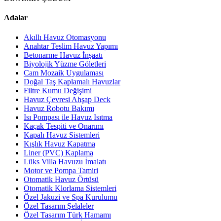
Adalar
Akıllı Havuz Otomasyonu
Anahtar Teslim Havuz Yapımı
Betonarme Havuz İnşaatı
Biyolojik Yüzme Göletleri
Cam Mozaik Uygulaması
Doğal Taş Kaplamalı Havuzlar
Filtre Kumu Değişimi
Havuz Çevresi Ahşap Deck
Havuz Robotu Bakımı
Isı Pompası ile Havuz Isıtma
Kaçak Tespiti ve Onarımı
Kapalı Havuz Sistemleri
Kışlık Havuz Kapatma
Liner (PVC) Kaplama
Lüks Villa Havuzu İmalatı
Motor ve Pompa Tamiri
Otomatik Havuz Örtüsü
Otomatik Klorlama Sistemleri
Özel Jakuzi ve Spa Kurulumu
Özel Tasarım Şelaleler
Özel Tasarım Türk Hamamı