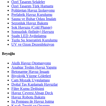
Özel Tasarım Şelaleler
Özel Tasarım Türk Hamamı
Poliüretan Havuz İzolasyonu
Prefabrik Havuz Kurulumu
Sauna ve Buhar Odası İmalatı
Sezonluk Havuz Bakımı
Şok Havuzu (Cold Plunge)
Sonsuzluk (Infinity) Havuzu
Sualtı LED Aydınlatma
Tuzlu Su Jeneratörü Kurulumu
UV ve Ozon Dezenfeksiyon
Beyoğlu
Akıllı Havuz Otomasyonu
Anahtar Teslim Havuz Yapımı
Betonarme Havuz İnşaatı
Biyolojik Yüzme Göletleri
Cam Mozaik Uygulaması
Doğal Taş Kaplamalı Havuzlar
Filtre Kumu Değişimi
Havuz Çevresi Ahşap Deck
Havuz Robotu Bakımı
Isı Pompası ile Havuz Isıtma
Kaçak Tespiti ve Onarımı