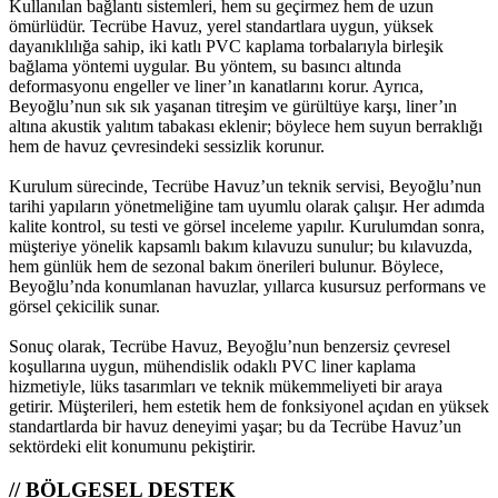
Kullanılan bağlantı sistemleri, hem su geçirmez hem de uzun
ömürlüdür. Tecrübe Havuz, yerel standartlara uygun, yüksek
dayanıklılığa sahip, iki katlı PVC kaplama torbalarıyla birleşik
bağlama yöntemi uygular. Bu yöntem, su basıncı altında
deformasyonu engeller ve liner’ın kanatlarını korur. Ayrıca,
Beyoğlu’nun sık sık yaşanan titreşim ve gürültüye karşı, liner’ın
altına akustik yalıtım tabakası eklenir; böylece hem suyun berraklığı
hem de havuz çevresindeki sessizlik korunur.
Kurulum sürecinde, Tecrübe Havuz’un teknik servisi, Beyoğlu’nun
tarihi yapıların yönetmeliğine tam uyumlu olarak çalışır. Her adımda
kalite kontrol, su testi ve görsel inceleme yapılır. Kurulumdan sonra,
müşteriye yönelik kapsamlı bakım kılavuzu sunulur; bu kılavuzda,
hem günlük hem de sezonal bakım önerileri bulunur. Böylece,
Beyoğlu’nda konumlanan havuzlar, yıllarca kusursuz performans ve
görsel çekicilik sunar.
Sonuç olarak, Tecrübe Havuz, Beyoğlu’nun benzersiz çevresel
koşullarına uygun, mühendislik odaklı PVC liner kaplama
hizmetiyle, lüks tasarımları ve teknik mükemmeliyeti bir araya
getirir. Müşterileri, hem estetik hem de fonksiyonel açıdan en yüksek
standartlarda bir havuz deneyimi yaşar; bu da Tecrübe Havuz’un
sektördeki elit konumunu pekiştirir.
// BÖLGESEL DESTEK