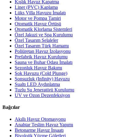
Kışlık Havuz Kapatma
Liner (PVC) Kaplama
Lüks Villa Havuzu İmalatı
Motor ve Pompa Tamiri
Otomatik Havuz Örtüsü
Otomatik Klorlama Sistemleri
Özel Jakuzi ve Spa Kurulumu
Özel Tasarım Şelaleler
Özel Tasarım Türk Hamamı
Poliüretan Havuz İzolasyonu
Prefabrik Havuz Kurulumu
Sauna ve Buhar Odası İmalatı
Sezonluk Havuz Bakımı
Şok Havuzu (Cold Plunge)
Sonsuzluk (Infinity) Havuzu
Sualtı LED Aydınlatma
Tuzlu Su Jeneratörü Kurulumu
UV ve Ozon Dezenfeksiyon
Bağcılar
Akıllı Havuz Otomasyonu
Anahtar Teslim Havuz Yapımı
Betonarme Havuz İnşaatı
Biyolojik Yüzme Göletleri