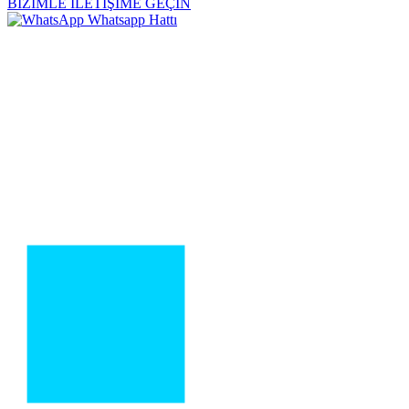
BİZİMLE İLETİŞİME GEÇİN
Whatsapp Hattı