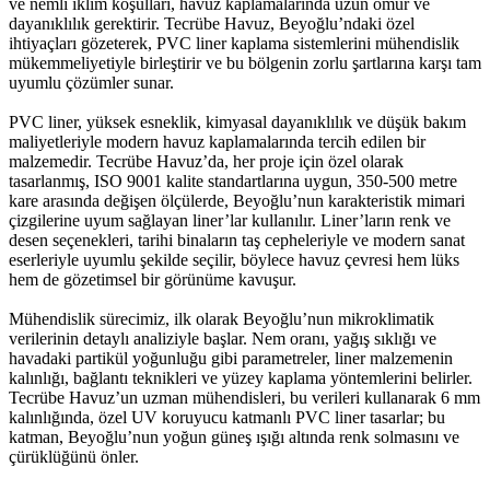
ve nemli iklim koşulları, havuz kaplamalarında uzun ömür ve
dayanıklılık gerektirir. Tecrübe Havuz, Beyoğlu’ndaki özel
ihtiyaçları gözeterek, PVC liner kaplama sistemlerini mühendislik
mükemmeliyetiyle birleştirir ve bu bölgenin zorlu şartlarına karşı tam
uyumlu çözümler sunar.
PVC liner, yüksek esneklik, kimyasal dayanıklılık ve düşük bakım
maliyetleriyle modern havuz kaplamalarında tercih edilen bir
malzemedir. Tecrübe Havuz’da, her proje için özel olarak
tasarlanmış, ISO 9001 kalite standartlarına uygun, 350-500 metre
kare arasında değişen ölçülerde, Beyoğlu’nun karakteristik mimari
çizgilerine uyum sağlayan liner’lar kullanılır. Liner’ların renk ve
desen seçenekleri, tarihi binaların taş cepheleriyle ve modern sanat
eserleriyle uyumlu şekilde seçilir, böylece havuz çevresi hem lüks
hem de gözetimsel bir görünüme kavuşur.
Mühendislik sürecimiz, ilk olarak Beyoğlu’nun mikroklimatik
verilerinin detaylı analiziyle başlar. Nem oranı, yağış sıklığı ve
havadaki partikül yoğunluğu gibi parametreler, liner malzemenin
kalınlığı, bağlantı teknikleri ve yüzey kaplama yöntemlerini belirler.
Tecrübe Havuz’un uzman mühendisleri, bu verileri kullanarak 6 mm
kalınlığında, özel UV koruyucu katmanlı PVC liner tasarlar; bu
katman, Beyoğlu’nun yoğun güneş ışığı altında renk solmasını ve
çürüklüğünü önler.