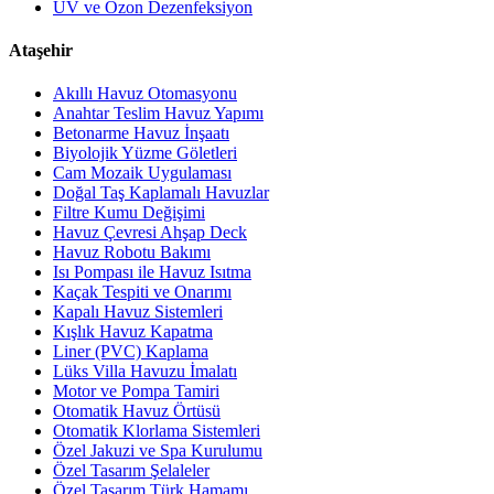
UV ve Ozon Dezenfeksiyon
Ataşehir
Akıllı Havuz Otomasyonu
Anahtar Teslim Havuz Yapımı
Betonarme Havuz İnşaatı
Biyolojik Yüzme Göletleri
Cam Mozaik Uygulaması
Doğal Taş Kaplamalı Havuzlar
Filtre Kumu Değişimi
Havuz Çevresi Ahşap Deck
Havuz Robotu Bakımı
Isı Pompası ile Havuz Isıtma
Kaçak Tespiti ve Onarımı
Kapalı Havuz Sistemleri
Kışlık Havuz Kapatma
Liner (PVC) Kaplama
Lüks Villa Havuzu İmalatı
Motor ve Pompa Tamiri
Otomatik Havuz Örtüsü
Otomatik Klorlama Sistemleri
Özel Jakuzi ve Spa Kurulumu
Özel Tasarım Şelaleler
Özel Tasarım Türk Hamamı