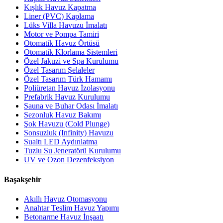
Kışlık Havuz Kapatma
Liner (PVC) Kaplama
Lüks Villa Havuzu İmalatı
Motor ve Pompa Tamiri
Otomatik Havuz Örtüsü
Otomatik Klorlama Sistemleri
Özel Jakuzi ve Spa Kurulumu
Özel Tasarım Şelaleler
Özel Tasarım Türk Hamamı
Poliüretan Havuz İzolasyonu
Prefabrik Havuz Kurulumu
Sauna ve Buhar Odası İmalatı
Sezonluk Havuz Bakımı
Şok Havuzu (Cold Plunge)
Sonsuzluk (Infinity) Havuzu
Sualtı LED Aydınlatma
Tuzlu Su Jeneratörü Kurulumu
UV ve Ozon Dezenfeksiyon
Başakşehir
Akıllı Havuz Otomasyonu
Anahtar Teslim Havuz Yapımı
Betonarme Havuz İnşaatı