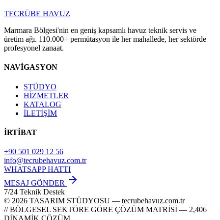
TECRÜBE
HAVUZ
Marmara Bölgesi'nin en geniş kapsamlı havuz teknik servis ve
üretim ağı. 110.000+ permütasyon ile her mahallede, her sektörde
profesyonel zanaat.
NAVİGASYON
STÜDYO
HİZMETLER
KATALOG
İLETİŞİM
İRTİBAT
+90 501 029 12 56
info@tecrubehavuz.com.tr
WHATSAPP HATTI
MESAJ GÖNDER
7/24 Teknik Destek
© 2026 TASARIM STÜDYOSU — tecrubehavuz.com.tr
// BÖLGESEL SEKTÖRE GÖRE ÇÖZÜM MATRİSİ — 2,406
DİNAMİK ÇÖZÜM