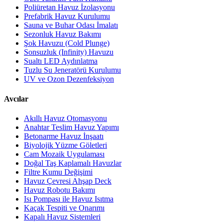
Poliüretan Havuz İzolasyonu
Prefabrik Havuz Kurulumu
Sauna ve Buhar Odası İmalatı
Sezonluk Havuz Bakımı
Şok Havuzu (Cold Plunge)
Sonsuzluk (Infinity) Havuzu
Sualtı LED Aydınlatma
Tuzlu Su Jeneratörü Kurulumu
UV ve Ozon Dezenfeksiyon
Avcılar
Akıllı Havuz Otomasyonu
Anahtar Teslim Havuz Yapımı
Betonarme Havuz İnşaatı
Biyolojik Yüzme Göletleri
Cam Mozaik Uygulaması
Doğal Taş Kaplamalı Havuzlar
Filtre Kumu Değişimi
Havuz Çevresi Ahşap Deck
Havuz Robotu Bakımı
Isı Pompası ile Havuz Isıtma
Kaçak Tespiti ve Onarımı
Kapalı Havuz Sistemleri