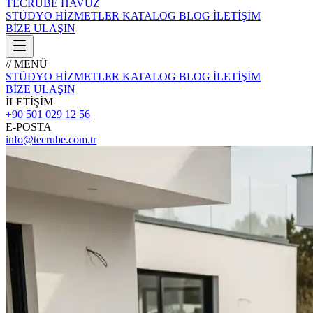
TECRÜBE
HAVUZ
STÜDYO
HİZMETLER
KATALOG
BLOG
İLETİŞİM
BİZE ULAŞIN
// MENÜ
STÜDYO
HİZMETLER
KATALOG
BLOG
İLETİŞİM
BİZE ULAŞIN
İLETİŞİM
+90 501 029 12 56
E-POSTA
info@tecrube.com.tr