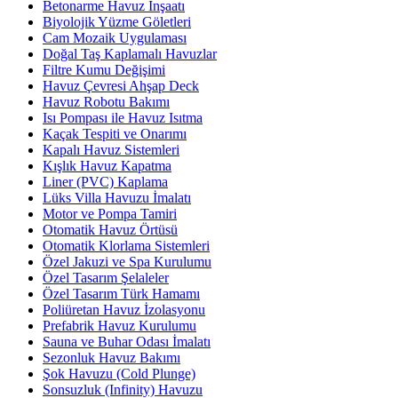
Betonarme Havuz İnşaatı
Biyolojik Yüzme Göletleri
Cam Mozaik Uygulaması
Doğal Taş Kaplamalı Havuzlar
Filtre Kumu Değişimi
Havuz Çevresi Ahşap Deck
Havuz Robotu Bakımı
Isı Pompası ile Havuz Isıtma
Kaçak Tespiti ve Onarımı
Kapalı Havuz Sistemleri
Kışlık Havuz Kapatma
Liner (PVC) Kaplama
Lüks Villa Havuzu İmalatı
Motor ve Pompa Tamiri
Otomatik Havuz Örtüsü
Otomatik Klorlama Sistemleri
Özel Jakuzi ve Spa Kurulumu
Özel Tasarım Şelaleler
Özel Tasarım Türk Hamamı
Poliüretan Havuz İzolasyonu
Prefabrik Havuz Kurulumu
Sauna ve Buhar Odası İmalatı
Sezonluk Havuz Bakımı
Şok Havuzu (Cold Plunge)
Sonsuzluk (Infinity) Havuzu