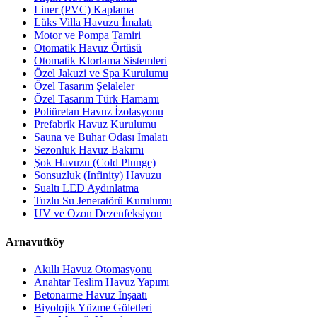
Liner (PVC) Kaplama
Lüks Villa Havuzu İmalatı
Motor ve Pompa Tamiri
Otomatik Havuz Örtüsü
Otomatik Klorlama Sistemleri
Özel Jakuzi ve Spa Kurulumu
Özel Tasarım Şelaleler
Özel Tasarım Türk Hamamı
Poliüretan Havuz İzolasyonu
Prefabrik Havuz Kurulumu
Sauna ve Buhar Odası İmalatı
Sezonluk Havuz Bakımı
Şok Havuzu (Cold Plunge)
Sonsuzluk (Infinity) Havuzu
Sualtı LED Aydınlatma
Tuzlu Su Jeneratörü Kurulumu
UV ve Ozon Dezenfeksiyon
Arnavutköy
Akıllı Havuz Otomasyonu
Anahtar Teslim Havuz Yapımı
Betonarme Havuz İnşaatı
Biyolojik Yüzme Göletleri