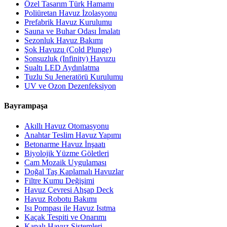
Özel Tasarım Türk Hamamı
Poliüretan Havuz İzolasyonu
Prefabrik Havuz Kurulumu
Sauna ve Buhar Odası İmalatı
Sezonluk Havuz Bakımı
Şok Havuzu (Cold Plunge)
Sonsuzluk (Infinity) Havuzu
Sualtı LED Aydınlatma
Tuzlu Su Jeneratörü Kurulumu
UV ve Ozon Dezenfeksiyon
Bayrampaşa
Akıllı Havuz Otomasyonu
Anahtar Teslim Havuz Yapımı
Betonarme Havuz İnşaatı
Biyolojik Yüzme Göletleri
Cam Mozaik Uygulaması
Doğal Taş Kaplamalı Havuzlar
Filtre Kumu Değişimi
Havuz Çevresi Ahşap Deck
Havuz Robotu Bakımı
Isı Pompası ile Havuz Isıtma
Kaçak Tespiti ve Onarımı
Kapalı Havuz Sistemleri