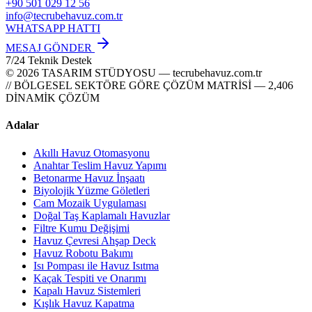
+90 501 029 12 56
info@tecrubehavuz.com.tr
WHATSAPP HATTI
MESAJ GÖNDER
7/24 Teknik Destek
© 2026 TASARIM STÜDYOSU — tecrubehavuz.com.tr
// BÖLGESEL SEKTÖRE GÖRE ÇÖZÜM MATRİSİ — 2,406
DİNAMİK ÇÖZÜM
Adalar
Akıllı Havuz Otomasyonu
Anahtar Teslim Havuz Yapımı
Betonarme Havuz İnşaatı
Biyolojik Yüzme Göletleri
Cam Mozaik Uygulaması
Doğal Taş Kaplamalı Havuzlar
Filtre Kumu Değişimi
Havuz Çevresi Ahşap Deck
Havuz Robotu Bakımı
Isı Pompası ile Havuz Isıtma
Kaçak Tespiti ve Onarımı
Kapalı Havuz Sistemleri
Kışlık Havuz Kapatma