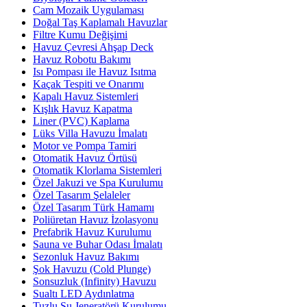
Cam Mozaik Uygulaması
Doğal Taş Kaplamalı Havuzlar
Filtre Kumu Değişimi
Havuz Çevresi Ahşap Deck
Havuz Robotu Bakımı
Isı Pompası ile Havuz Isıtma
Kaçak Tespiti ve Onarımı
Kapalı Havuz Sistemleri
Kışlık Havuz Kapatma
Liner (PVC) Kaplama
Lüks Villa Havuzu İmalatı
Motor ve Pompa Tamiri
Otomatik Havuz Örtüsü
Otomatik Klorlama Sistemleri
Özel Jakuzi ve Spa Kurulumu
Özel Tasarım Şelaleler
Özel Tasarım Türk Hamamı
Poliüretan Havuz İzolasyonu
Prefabrik Havuz Kurulumu
Sauna ve Buhar Odası İmalatı
Sezonluk Havuz Bakımı
Şok Havuzu (Cold Plunge)
Sonsuzluk (Infinity) Havuzu
Sualtı LED Aydınlatma
Tuzlu Su Jeneratörü Kurulumu