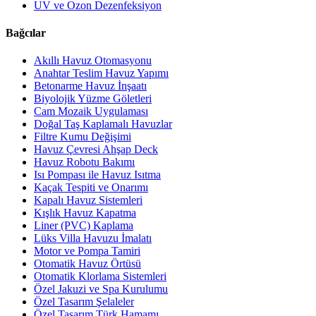
UV ve Ozon Dezenfeksiyon
Bağcılar
Akıllı Havuz Otomasyonu
Anahtar Teslim Havuz Yapımı
Betonarme Havuz İnşaatı
Biyolojik Yüzme Göletleri
Cam Mozaik Uygulaması
Doğal Taş Kaplamalı Havuzlar
Filtre Kumu Değişimi
Havuz Çevresi Ahşap Deck
Havuz Robotu Bakımı
Isı Pompası ile Havuz Isıtma
Kaçak Tespiti ve Onarımı
Kapalı Havuz Sistemleri
Kışlık Havuz Kapatma
Liner (PVC) Kaplama
Lüks Villa Havuzu İmalatı
Motor ve Pompa Tamiri
Otomatik Havuz Örtüsü
Otomatik Klorlama Sistemleri
Özel Jakuzi ve Spa Kurulumu
Özel Tasarım Şelaleler
Özel Tasarım Türk Hamamı