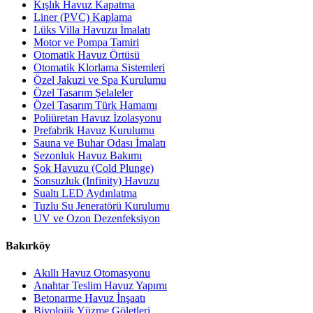
Kışlık Havuz Kapatma
Liner (PVC) Kaplama
Lüks Villa Havuzu İmalatı
Motor ve Pompa Tamiri
Otomatik Havuz Örtüsü
Otomatik Klorlama Sistemleri
Özel Jakuzi ve Spa Kurulumu
Özel Tasarım Şelaleler
Özel Tasarım Türk Hamamı
Poliüretan Havuz İzolasyonu
Prefabrik Havuz Kurulumu
Sauna ve Buhar Odası İmalatı
Sezonluk Havuz Bakımı
Şok Havuzu (Cold Plunge)
Sonsuzluk (Infinity) Havuzu
Sualtı LED Aydınlatma
Tuzlu Su Jeneratörü Kurulumu
UV ve Ozon Dezenfeksiyon
Bakırköy
Akıllı Havuz Otomasyonu
Anahtar Teslim Havuz Yapımı
Betonarme Havuz İnşaatı
Biyolojik Yüzme Göletleri