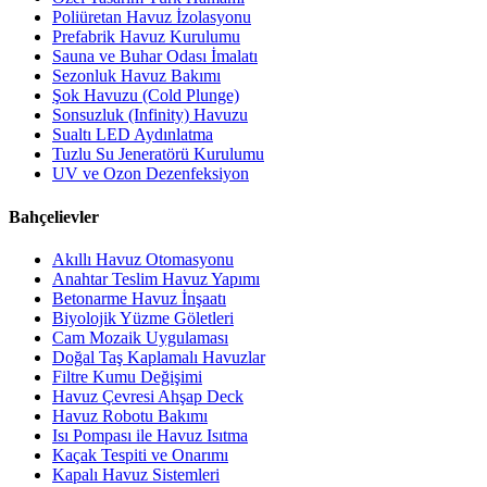
Poliüretan Havuz İzolasyonu
Prefabrik Havuz Kurulumu
Sauna ve Buhar Odası İmalatı
Sezonluk Havuz Bakımı
Şok Havuzu (Cold Plunge)
Sonsuzluk (Infinity) Havuzu
Sualtı LED Aydınlatma
Tuzlu Su Jeneratörü Kurulumu
UV ve Ozon Dezenfeksiyon
Bahçelievler
Akıllı Havuz Otomasyonu
Anahtar Teslim Havuz Yapımı
Betonarme Havuz İnşaatı
Biyolojik Yüzme Göletleri
Cam Mozaik Uygulaması
Doğal Taş Kaplamalı Havuzlar
Filtre Kumu Değişimi
Havuz Çevresi Ahşap Deck
Havuz Robotu Bakımı
Isı Pompası ile Havuz Isıtma
Kaçak Tespiti ve Onarımı
Kapalı Havuz Sistemleri