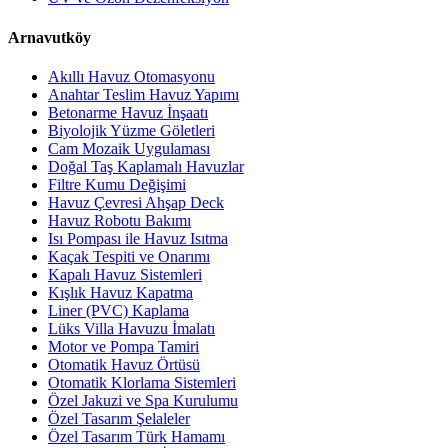
Arnavutköy
Akıllı Havuz Otomasyonu
Anahtar Teslim Havuz Yapımı
Betonarme Havuz İnşaatı
Biyolojik Yüzme Göletleri
Cam Mozaik Uygulaması
Doğal Taş Kaplamalı Havuzlar
Filtre Kumu Değişimi
Havuz Çevresi Ahşap Deck
Havuz Robotu Bakımı
Isı Pompası ile Havuz Isıtma
Kaçak Tespiti ve Onarımı
Kapalı Havuz Sistemleri
Kışlık Havuz Kapatma
Liner (PVC) Kaplama
Lüks Villa Havuzu İmalatı
Motor ve Pompa Tamiri
Otomatik Havuz Örtüsü
Otomatik Klorlama Sistemleri
Özel Jakuzi ve Spa Kurulumu
Özel Tasarım Şelaleler
Özel Tasarım Türk Hamamı