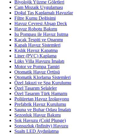
Biyolojik Yüzme Göletleri
Cam Mozaik Uygulaması
Doğal Taş Kaplamalı Havuzlar
Filtre Kumu Değişimi
Havuz Çevresi Ahşap Deck
Havuz Robotu Bakımı
Isı Pompası ile Havuz Isıtma
Kaçak Tespiti ve Onarımı
Kapalı Havuz Sistemleri
Kışlık Havuz Kapatma
Liner (PVC) Kaplama
Lüks Villa Havuzu İmalatı
Motor ve Pompa Tamiri
Otomatik Havuz Örtüsü
Otomatik Klorlama Sistemleri
Özel Jakuzi ve Spa Kurulumu
Özel Tasarım Şelaleler
Özel Tasarım Türk Hamamı
Poliüretan Havuz İzolasyonu
Prefabrik Havuz Kurulumu
Sauna ve Buhar Odası İmalatı
Sezonluk Havuz Bakımı
Şok Havuzu (Cold Plunge)
Sonsuzluk (Infinity) Havuzu
Sualtı LED Aydınlatma