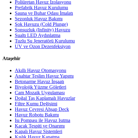
Poliüretan Havuz İzolasyonu
Prefabrik Havuz Kurulumu
Sauna ve Buhar Odası İmalatı
Sezonluk Havuz Bakımı
Şok Havuzu (Cold Plunge)
Sonsuzluk (Infinity) Havuzu
Sualtı LED Aydınlatma
Tuzlu Su Jeneratörü Kurulumu
UV ve Ozon Dezenfeksiyon
Ataşehir
Akıllı Havuz Otomasyonu
Anahtar Teslim Havuz Yapımı
Betonarme Havuz İnşaatı
Biyolojik Yüzme Göletleri
Cam Mozaik Uygulaması
Doğal Taş Kaplamalı Havuzlar
Filtre Kumu Değişimi
Havuz Çevresi Ahşap Deck
Havuz Robotu Bakımı
Isı Pompası ile Havuz Isıtma
Kaçak Tespiti ve Onarımı
Kapalı Havuz Sistemleri
Kışlık Havuz Kapatma