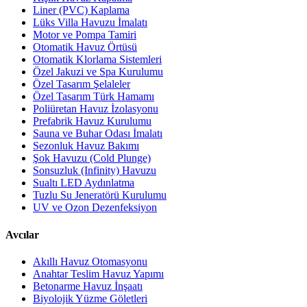
Liner (PVC) Kaplama
Lüks Villa Havuzu İmalatı
Motor ve Pompa Tamiri
Otomatik Havuz Örtüsü
Otomatik Klorlama Sistemleri
Özel Jakuzi ve Spa Kurulumu
Özel Tasarım Şelaleler
Özel Tasarım Türk Hamamı
Poliüretan Havuz İzolasyonu
Prefabrik Havuz Kurulumu
Sauna ve Buhar Odası İmalatı
Sezonluk Havuz Bakımı
Şok Havuzu (Cold Plunge)
Sonsuzluk (Infinity) Havuzu
Sualtı LED Aydınlatma
Tuzlu Su Jeneratörü Kurulumu
UV ve Ozon Dezenfeksiyon
Avcılar
Akıllı Havuz Otomasyonu
Anahtar Teslim Havuz Yapımı
Betonarme Havuz İnşaatı
Biyolojik Yüzme Göletleri