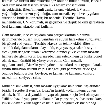
iklimsel ve turistik dinamiklerini göz önünde bulundurarak, Bitez’e
özel cam mozaik tasarımlarıyla lüks havuz konseptlerini
gerçekleştirir. Bitez’in nemli deniz havası, yüksek UV ışını
yoğunluğu ve turizm yoğunluğu, cam mozaik seçimi ve uygulama
sürecinde kritik faktörlerdir; bu nedenle, Tecrübe Havuz
mühendisleri, UV korumalı, su geçirmez ve düşük bakımı gerektiren
özel kaplama teknolojileri kullanır.
Cam mozaik, ince ve saydam cam parçacıklarının bir araya
getirilmesiyle oluşan, ışığı yansıtan ve suyun hareketini vurgulayan
bir görsel etki yaratır. Tecrübe Havuz’un teknik ekibi, Bitez’in
sıcaklık dalgalanmalarına dayanıklı, ısıyı yavaşça salarak suyun
sıcaklığını dengede tutan “korozyon direnci yüksek” cam mozaik
hamuru ile işlem görür. Bu sayede, hem estetik hem de fonksiyonel
olarak uzun ömürlü bir yüzey elde edilir. Cam mozaik
uygulamasında, Bitez’in yerel yönetim standartlarına uygun olarak,
suyun filtrasyon sistemi ve pH dengesi gibi parametreler de göz
önünde bulundurulur; böylece, su kalitesi ve kullanıcı konforu
maksimum seviyeye çıkar.
Mühendislik kalitesi, cam mozaik uygulamasının temel taşlarından
biridir. Tecrübe Havuz’da, Bitez’in turistik yoğunluğuna uygun
olarak, hafif ama dayanıklı bir yapı oluşturmak için özel olmayan bir
“silikon bazlı” yapıştırıcı kullanılır. Bu yapıştırıcı, su basıncına karşı
yüksek dayanıklılık sağlar ve uzun süre boyunca elastik bir bağ