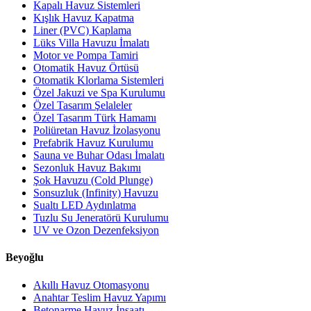
Kapalı Havuz Sistemleri
Kışlık Havuz Kapatma
Liner (PVC) Kaplama
Lüks Villa Havuzu İmalatı
Motor ve Pompa Tamiri
Otomatik Havuz Örtüsü
Otomatik Klorlama Sistemleri
Özel Jakuzi ve Spa Kurulumu
Özel Tasarım Şelaleler
Özel Tasarım Türk Hamamı
Poliüretan Havuz İzolasyonu
Prefabrik Havuz Kurulumu
Sauna ve Buhar Odası İmalatı
Sezonluk Havuz Bakımı
Şok Havuzu (Cold Plunge)
Sonsuzluk (Infinity) Havuzu
Sualtı LED Aydınlatma
Tuzlu Su Jeneratörü Kurulumu
UV ve Ozon Dezenfeksiyon
Beyoğlu
Akıllı Havuz Otomasyonu
Anahtar Teslim Havuz Yapımı
Betonarme Havuz İnşaatı