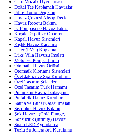
Cam Mozaik Uygulaması
Doğal Taş Kaplamalı Havuzlar
Filtre Kumu Değişimi
Havuz Çevresi Ahşap Deck
Havuz Robotu Bakımı
Isı Pompası ile Havuz Isıtma
Kaçak Tespiti ve Onarımı
Kapalı Havuz Sistemleri
Kışlık Havuz Kapatma
Liner (PVC) Kaplama
Lüks Villa Havuzu İmalatı
Motor ve Pompa Tamiri
Otomatik Havuz Örtüsü
Otomatik Klorlama Sistemleri
Özel Jakuzi ve Spa Kurulumu
Özel Tasarım Şelaleler
Özel Tasarım Türk Hamamı
Poliüretan Havuz İzolasyonu
Prefabrik Havuz Kurulumu
Sauna ve Buhar Odası İmalatı
Sezonluk Havuz Bakımı
Şok Havuzu (Cold Plunge)
Sonsuzluk (Infinity) Havuzu
Sualtı LED Aydınlatma
Tuzlu Su Jeneratörü Kurulumu