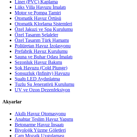
Liner (PVC) Kaplama
Lüks Villa Havuzu İmalatı
Motor ve Pompa Tamiri
Otomatik Havuz Örtüsü
Otomatik Klorlama Sistemleri
Özel Jakuzi ve Spa Kurulumu
Özel Tasarım Şelaleler
Özel Tasarım Türk Hamamı
Poliüretan Havuz İzolasyonu
Prefabrik Havuz Kurulumu
Sauna ve Buhar Odası İmalatı
Sezonluk Havuz Bakımı
Şok Havuzu (Cold Plunge)
Sonsuzluk (Infinity) Havuzu
Sualtı LED Aydınlatma
Tuzlu Su Jeneratörü Kurulumu
UV ve Ozon Dezenfeksiyon
Akyarlar
Akıllı Havuz Otomasyonu
Anahtar Teslim Havuz Yapımı
Betonarme Havuz İnşaatı
Biyolojik Yüzme Göletleri
Cam Mozaik Uygulaması