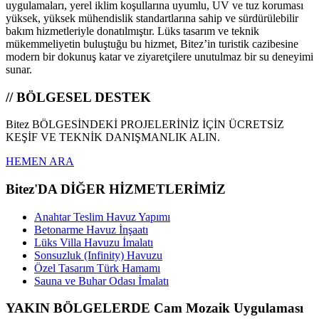
uygulamaları, yerel iklim koşullarına uyumlu, UV ve tuz koruması
yüksek, yüksek mühendislik standartlarına sahip ve sürdürülebilir
bakım hizmetleriyle donatılmıştır. Lüks tasarım ve teknik
mükemmeliyetin buluştuğu bu hizmet, Bitez’in turistik cazibesine
modern bir dokunuş katar ve ziyaretçilere unutulmaz bir su deneyimi
sunar.
// BÖLGESEL DESTEK
Bitez BÖLGESİNDEKİ PROJELERİNİZ İÇİN ÜCRETSİZ
KEŞİF VE TEKNİK DANIŞMANLIK ALIN.
HEMEN ARA
Bitez'DA DİĞER HİZMETLERİMİZ
Anahtar Teslim Havuz Yapımı
Betonarme Havuz İnşaatı
Lüks Villa Havuzu İmalatı
Sonsuzluk (Infinity) Havuzu
Özel Tasarım Türk Hamamı
Sauna ve Buhar Odası İmalatı
YAKIN BÖLGELERDE Cam Mozaik Uygulaması