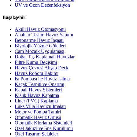
UV ve Ozon Dezenfeksiyon
Başakşehir
Akıllı Havuz Otomasyonu
Anahtar Teslim Havuz Yapımı
Betonarme Havuz İnşaatı
Biyolojik Yüzme Göletleri
Cam Mozaik Uygulaması
Doğal Taş Kaplamalı Havuzlar
Filtre Kumu Değişimi
Havuz Çevresi Ahşap Deck
Havuz Robotu Bakımı
Isı Pompası ile Havuz Isıtma
Kaçak Tespiti ve Onarımı
Kapalı Havuz Sistemleri
Kışlık Havuz Kapatma
Liner (PVC) Kaplama
Lüks Villa Havuzu İmalatı
Motor ve Pompa Tamiri
Otomatik Havuz Örtüsü
Otomatik Klorlama Sistemleri
Özel Jakuzi ve Spa Kurulumu
Özel Tasarım Şelaleler