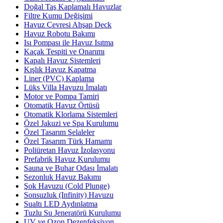
Doğal Taş Kaplamalı Havuzlar
Filtre Kumu Değişimi
Havuz Çevresi Ahşap Deck
Havuz Robotu Bakımı
Isı Pompası ile Havuz Isıtma
Kaçak Tespiti ve Onarımı
Kapalı Havuz Sistemleri
Kışlık Havuz Kapatma
Liner (PVC) Kaplama
Lüks Villa Havuzu İmalatı
Motor ve Pompa Tamiri
Otomatik Havuz Örtüsü
Otomatik Klorlama Sistemleri
Özel Jakuzi ve Spa Kurulumu
Özel Tasarım Şelaleler
Özel Tasarım Türk Hamamı
Poliüretan Havuz İzolasyonu
Prefabrik Havuz Kurulumu
Sauna ve Buhar Odası İmalatı
Sezonluk Havuz Bakımı
Şok Havuzu (Cold Plunge)
Sonsuzluk (Infinity) Havuzu
Sualtı LED Aydınlatma
Tuzlu Su Jeneratörü Kurulumu
UV ve Ozon Dezenfeksiyon