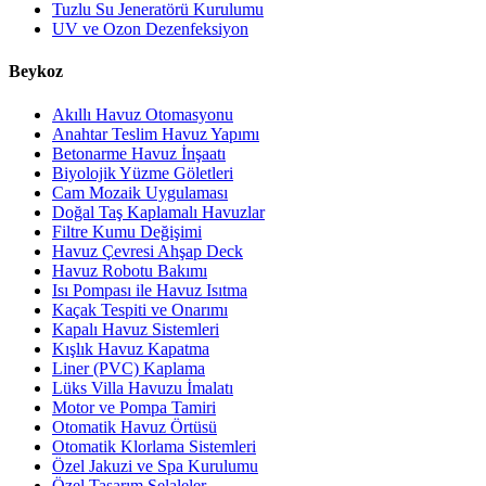
Tuzlu Su Jeneratörü Kurulumu
UV ve Ozon Dezenfeksiyon
Beykoz
Akıllı Havuz Otomasyonu
Anahtar Teslim Havuz Yapımı
Betonarme Havuz İnşaatı
Biyolojik Yüzme Göletleri
Cam Mozaik Uygulaması
Doğal Taş Kaplamalı Havuzlar
Filtre Kumu Değişimi
Havuz Çevresi Ahşap Deck
Havuz Robotu Bakımı
Isı Pompası ile Havuz Isıtma
Kaçak Tespiti ve Onarımı
Kapalı Havuz Sistemleri
Kışlık Havuz Kapatma
Liner (PVC) Kaplama
Lüks Villa Havuzu İmalatı
Motor ve Pompa Tamiri
Otomatik Havuz Örtüsü
Otomatik Klorlama Sistemleri
Özel Jakuzi ve Spa Kurulumu
Özel Tasarım Şelaleler