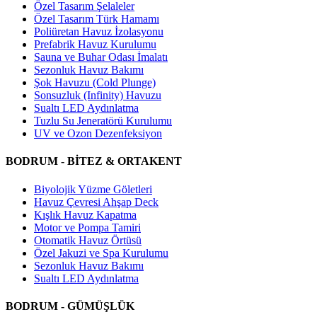
Özel Tasarım Şelaleler
Özel Tasarım Türk Hamamı
Poliüretan Havuz İzolasyonu
Prefabrik Havuz Kurulumu
Sauna ve Buhar Odası İmalatı
Sezonluk Havuz Bakımı
Şok Havuzu (Cold Plunge)
Sonsuzluk (Infinity) Havuzu
Sualtı LED Aydınlatma
Tuzlu Su Jeneratörü Kurulumu
UV ve Ozon Dezenfeksiyon
BODRUM - BİTEZ & ORTAKENT
Biyolojik Yüzme Göletleri
Havuz Çevresi Ahşap Deck
Kışlık Havuz Kapatma
Motor ve Pompa Tamiri
Otomatik Havuz Örtüsü
Özel Jakuzi ve Spa Kurulumu
Sezonluk Havuz Bakımı
Sualtı LED Aydınlatma
BODRUM - GÜMÜŞLÜK