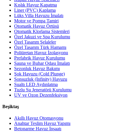
Kışlık Havuz Kapatma
Liner (PVC) Kaplama
Lüks Villa Havuzu İmalatı
Motor ve Pompa Tamiri
Otomatik Havuz Örtüsü
Otomatik Klorlama Sistemleri
Özel Jakuzi ve Spa Kurulumu
Özel Tasarım Şelaleler
Özel Tasarım Türk Hamamı
Poliüretan Havuz İzolasyonu
Prefabrik Havuz Kurulumu
Sauna ve Buhar Odası İmalatı
Sezonluk Havuz Bakımı
Şok Havuzu (Cold Plunge)
Sonsuzluk (Infinity) Havuzu
Sualtı LED Aydınlatma
Tuzlu Su Jeneratörü Kurulumu
UV ve Ozon Dezenfeksiyon
Beşiktaş
Akıllı Havuz Otomasyonu
Anahtar Teslim Havuz Yapımı
Betonarme Havuz İnşaatı