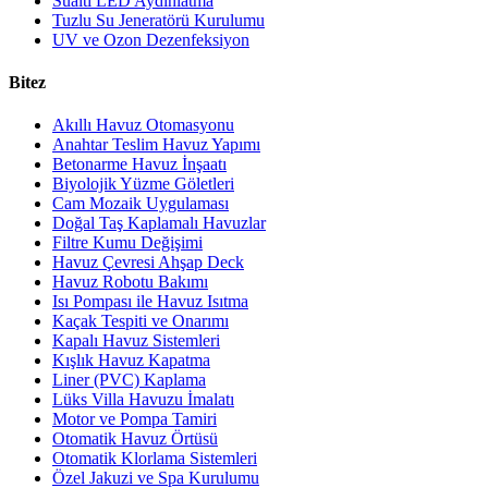
Sualtı LED Aydınlatma
Tuzlu Su Jeneratörü Kurulumu
UV ve Ozon Dezenfeksiyon
Bitez
Akıllı Havuz Otomasyonu
Anahtar Teslim Havuz Yapımı
Betonarme Havuz İnşaatı
Biyolojik Yüzme Göletleri
Cam Mozaik Uygulaması
Doğal Taş Kaplamalı Havuzlar
Filtre Kumu Değişimi
Havuz Çevresi Ahşap Deck
Havuz Robotu Bakımı
Isı Pompası ile Havuz Isıtma
Kaçak Tespiti ve Onarımı
Kapalı Havuz Sistemleri
Kışlık Havuz Kapatma
Liner (PVC) Kaplama
Lüks Villa Havuzu İmalatı
Motor ve Pompa Tamiri
Otomatik Havuz Örtüsü
Otomatik Klorlama Sistemleri
Özel Jakuzi ve Spa Kurulumu