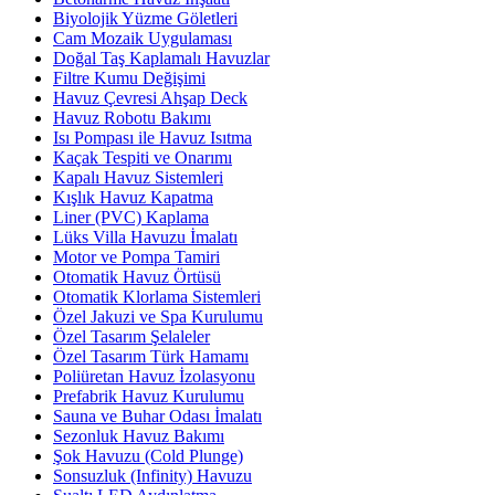
Biyolojik Yüzme Göletleri
Cam Mozaik Uygulaması
Doğal Taş Kaplamalı Havuzlar
Filtre Kumu Değişimi
Havuz Çevresi Ahşap Deck
Havuz Robotu Bakımı
Isı Pompası ile Havuz Isıtma
Kaçak Tespiti ve Onarımı
Kapalı Havuz Sistemleri
Kışlık Havuz Kapatma
Liner (PVC) Kaplama
Lüks Villa Havuzu İmalatı
Motor ve Pompa Tamiri
Otomatik Havuz Örtüsü
Otomatik Klorlama Sistemleri
Özel Jakuzi ve Spa Kurulumu
Özel Tasarım Şelaleler
Özel Tasarım Türk Hamamı
Poliüretan Havuz İzolasyonu
Prefabrik Havuz Kurulumu
Sauna ve Buhar Odası İmalatı
Sezonluk Havuz Bakımı
Şok Havuzu (Cold Plunge)
Sonsuzluk (Infinity) Havuzu