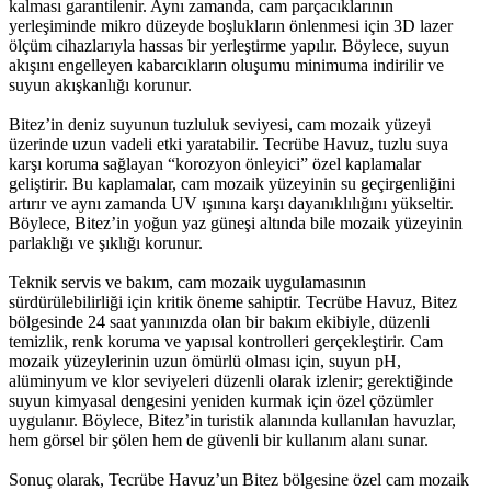
kalması garantilenir. Aynı zamanda, cam parçacıklarının
yerleşiminde mikro düzeyde boşlukların önlenmesi için 3D lazer
ölçüm cihazlarıyla hassas bir yerleştirme yapılır. Böylece, suyun
akışını engelleyen kabarcıkların oluşumu minimuma indirilir ve
suyun akışkanlığı korunur.
Bitez’in deniz suyunun tuzluluk seviyesi, cam mozaik yüzeyi
üzerinde uzun vadeli etki yaratabilir. Tecrübe Havuz, tuzlu suya
karşı koruma sağlayan “korozyon önleyici” özel kaplamalar
geliştirir. Bu kaplamalar, cam mozaik yüzeyinin su geçirgenliğini
artırır ve aynı zamanda UV ışınına karşı dayanıklılığını yükseltir.
Böylece, Bitez’in yoğun yaz güneşi altında bile mozaik yüzeyinin
parlaklığı ve şıklığı korunur.
Teknik servis ve bakım, cam mozaik uygulamasının
sürdürülebilirliği için kritik öneme sahiptir. Tecrübe Havuz, Bitez
bölgesinde 24 saat yanınızda olan bir bakım ekibiyle, düzenli
temizlik, renk koruma ve yapısal kontrolleri gerçekleştirir. Cam
mozaik yüzeylerinin uzun ömürlü olması için, suyun pH,
alüminyum ve klor seviyeleri düzenli olarak izlenir; gerektiğinde
suyun kimyasal dengesini yeniden kurmak için özel çözümler
uygulanır. Böylece, Bitez’in turistik alanında kullanılan havuzlar,
hem görsel bir şölen hem de güvenli bir kullanım alanı sunar.
Sonuç olarak, Tecrübe Havuz’un Bitez bölgesine özel cam mozaik