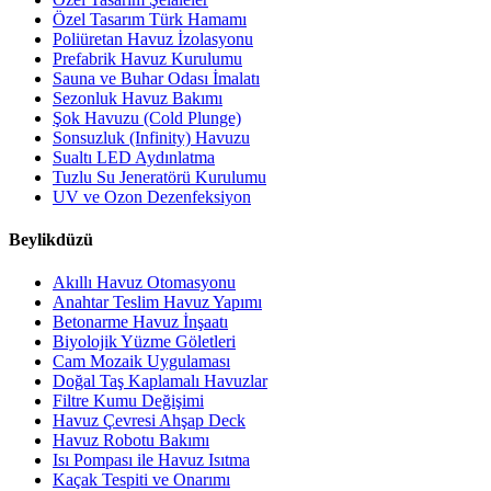
Özel Tasarım Türk Hamamı
Poliüretan Havuz İzolasyonu
Prefabrik Havuz Kurulumu
Sauna ve Buhar Odası İmalatı
Sezonluk Havuz Bakımı
Şok Havuzu (Cold Plunge)
Sonsuzluk (Infinity) Havuzu
Sualtı LED Aydınlatma
Tuzlu Su Jeneratörü Kurulumu
UV ve Ozon Dezenfeksiyon
Beylikdüzü
Akıllı Havuz Otomasyonu
Anahtar Teslim Havuz Yapımı
Betonarme Havuz İnşaatı
Biyolojik Yüzme Göletleri
Cam Mozaik Uygulaması
Doğal Taş Kaplamalı Havuzlar
Filtre Kumu Değişimi
Havuz Çevresi Ahşap Deck
Havuz Robotu Bakımı
Isı Pompası ile Havuz Isıtma
Kaçak Tespiti ve Onarımı