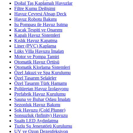
Doğal Taş Kaplamalı Havuzlar
Filtre Kumu Değişimi
Havuz Çevresi Ahşap Deck
Havuz Robotu Bakımı
Isı Pompası ile Havuz Isıtma
Kaçak Tespiti ve Onarımı
Kapalı Havuz Sistemleri
Kışlık Havuz Kapatma
Liner (PVC) Kaplama
Lüks Villa Havuzu İmalatı
Motor ve Pompa Tamiri
Otomatik Havuz Örtüsü
Otomatik Klorlama Sistemleri
Özel Jakuzi ve Spa Kurulumu
Özel Tasarım Şelaleler
Özel Tasarım Türk Hamamı
Poliüretan Havuz İzolasyonu
Prefabrik Havuz Kurulumu
Sauna ve Buhar Odası İmalatı
Sezonluk Havuz Bakımı
Şok Havuzu (Cold Plunge)
Sonsuzluk (Infinity) Havuzu
Sualtı LED Aydınlatma
Tuzlu Su Jeneratörü Kurulumu
UV ve Ozon Dezenfeksiyon