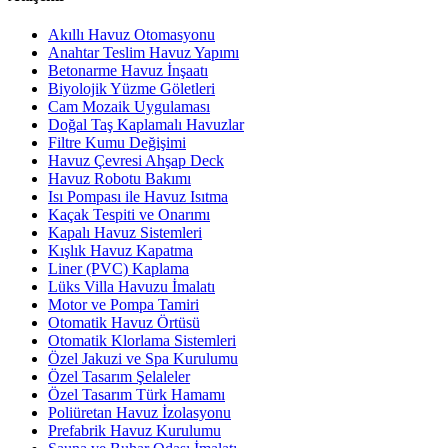
Akıllı Havuz Otomasyonu
Anahtar Teslim Havuz Yapımı
Betonarme Havuz İnşaatı
Biyolojik Yüzme Göletleri
Cam Mozaik Uygulaması
Doğal Taş Kaplamalı Havuzlar
Filtre Kumu Değişimi
Havuz Çevresi Ahşap Deck
Havuz Robotu Bakımı
Isı Pompası ile Havuz Isıtma
Kaçak Tespiti ve Onarımı
Kapalı Havuz Sistemleri
Kışlık Havuz Kapatma
Liner (PVC) Kaplama
Lüks Villa Havuzu İmalatı
Motor ve Pompa Tamiri
Otomatik Havuz Örtüsü
Otomatik Klorlama Sistemleri
Özel Jakuzi ve Spa Kurulumu
Özel Tasarım Şelaleler
Özel Tasarım Türk Hamamı
Poliüretan Havuz İzolasyonu
Prefabrik Havuz Kurulumu