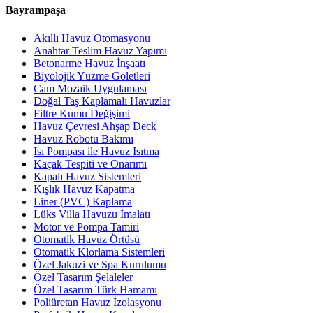
Bayrampaşa
Akıllı Havuz Otomasyonu
Anahtar Teslim Havuz Yapımı
Betonarme Havuz İnşaatı
Biyolojik Yüzme Göletleri
Cam Mozaik Uygulaması
Doğal Taş Kaplamalı Havuzlar
Filtre Kumu Değişimi
Havuz Çevresi Ahşap Deck
Havuz Robotu Bakımı
Isı Pompası ile Havuz Isıtma
Kaçak Tespiti ve Onarımı
Kapalı Havuz Sistemleri
Kışlık Havuz Kapatma
Liner (PVC) Kaplama
Lüks Villa Havuzu İmalatı
Motor ve Pompa Tamiri
Otomatik Havuz Örtüsü
Otomatik Klorlama Sistemleri
Özel Jakuzi ve Spa Kurulumu
Özel Tasarım Şelaleler
Özel Tasarım Türk Hamamı
Poliüretan Havuz İzolasyonu