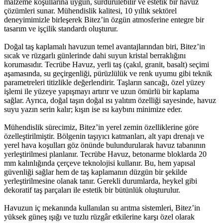
malzeme koşullarına uygun, sürdürülebilir ve estetik bir havuz
çözümleri sunar. Mühendislik kalitesi, 10 yıllık sektörel
deneyimimizle birleşerek Bitez’in özgün atmosferine entegre bir
tasarım ve işçilik standardı oluşturur.
Doğal taş kaplamalı havuzun temel avantajlarından biri, Bitez’in
sıcak ve rüzgarlı günlerinde dahi suyun kristal berraklığını
korumasıdır. Tecrübe Havuz, yerli taş (çakıl, granit, basalt) seçimi
aşamasında, su geçirgenliği, pürüzlülük ve renk uyumu gibi teknik
parametreleri titizlikle değerlendirir. Taşların sancağı, özel yüzey
işlemi ile yüzeye yapışmayı artırır ve uzun ömürlü bir kaplama
sağlar. Ayrıca, doğal taşın doğal ısı yalıtım özelliği sayesinde, havuz
suyu yazın serin kalır; kışın ise ısı kaybını minimize eder.
Mühendislik sürecimiz, Bitez’in yerel zemin özelliklerine göre
özelleştirilmiştir. Bölgenin taşıyıcı katmanları, alt yapı drenajı ve
yerel hava koşulları göz önünde bulundurularak havuz tabanının
yerleştirilmesi planlanır. Tecrübe Havuz, betonarme bloklarda 20
mm kalınlığında çerçeve teknolojisi kullanır. Bu, hem yapısal
güvenliği sağlar hem de taş kaplamanın düzgün bir şekilde
yerleştirilmesine olanak tanır. Gerekli durumlarda, heykel gibi
dekoratif taş parçaları ile estetik bir bütünlük oluşturulur.
Havuzun iç mekanında kullanılan su arıtma sistemleri, Bitez’in
yüksek güneş ışığı ve tuzlu rüzgâr etkilerine karşı özel olarak