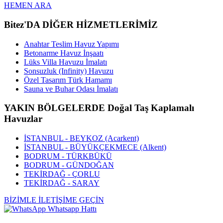
HEMEN ARA
Bitez'DA DİĞER HİZMETLERİMİZ
Anahtar Teslim Havuz Yapımı
Betonarme Havuz İnşaatı
Lüks Villa Havuzu İmalatı
Sonsuzluk (Infinity) Havuzu
Özel Tasarım Türk Hamamı
Sauna ve Buhar Odası İmalatı
YAKIN BÖLGELERDE Doğal Taş Kaplamalı
Havuzlar
İSTANBUL - BEYKOZ (Acarkent)
İSTANBUL - BÜYÜKÇEKMECE (Alkent)
BODRUM - TÜRKBÜKÜ
BODRUM - GÜNDOĞAN
TEKİRDAĞ - ÇORLU
TEKİRDAĞ - SARAY
BİZİMLE İLETİŞİME GEÇİN
Whatsapp Hattı