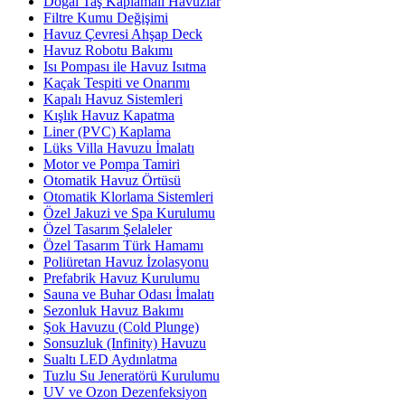
Doğal Taş Kaplamalı Havuzlar
Filtre Kumu Değişimi
Havuz Çevresi Ahşap Deck
Havuz Robotu Bakımı
Isı Pompası ile Havuz Isıtma
Kaçak Tespiti ve Onarımı
Kapalı Havuz Sistemleri
Kışlık Havuz Kapatma
Liner (PVC) Kaplama
Lüks Villa Havuzu İmalatı
Motor ve Pompa Tamiri
Otomatik Havuz Örtüsü
Otomatik Klorlama Sistemleri
Özel Jakuzi ve Spa Kurulumu
Özel Tasarım Şelaleler
Özel Tasarım Türk Hamamı
Poliüretan Havuz İzolasyonu
Prefabrik Havuz Kurulumu
Sauna ve Buhar Odası İmalatı
Sezonluk Havuz Bakımı
Şok Havuzu (Cold Plunge)
Sonsuzluk (Infinity) Havuzu
Sualtı LED Aydınlatma
Tuzlu Su Jeneratörü Kurulumu
UV ve Ozon Dezenfeksiyon