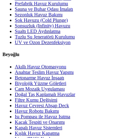
Prefabrik Havuz Kurulumu
Sauna ve Buhar Odası İmalatı
Sezonluk Havuz Bakımı
Şok Havuzu (Cold Plunge)
Sonsuzluk (Infinity) Havuzu
Sualtı LED Aydınlatma
Tuzlu Su Jeneratörü Kurulumu
UV ve Ozon Dezenfeksiyon
Beyoğlu
Akıllı Havuz Otomasyonu
Anahtar Teslim Havuz Yapımı
Betonarme Havuz İnşaatı
Biyolojik Yüzme Göletleri
Cam Mozaik Uygulaması
Doğal Taş Kaplamalı Havuzlar
Filtre Kumu Değişimi
Havuz Çevresi Ahşap Deck
Havuz Robotu Bakımı
Isı Pompası ile Havuz Isıtma
Kaçak Tespiti ve Onarımı
Kapalı Havuz Sistemleri
Kışlık Havuz Kapatma