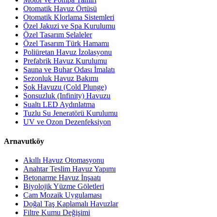
Otomatik Havuz Örtüsü
Otomatik Klorlama Sistemleri
Özel Jakuzi ve Spa Kurulumu
Özel Tasarım Şelaleler
Özel Tasarım Türk Hamamı
Poliüretan Havuz İzolasyonu
Prefabrik Havuz Kurulumu
Sauna ve Buhar Odası İmalatı
Sezonluk Havuz Bakımı
Şok Havuzu (Cold Plunge)
Sonsuzluk (Infinity) Havuzu
Sualtı LED Aydınlatma
Tuzlu Su Jeneratörü Kurulumu
UV ve Ozon Dezenfeksiyon
Arnavutköy
Akıllı Havuz Otomasyonu
Anahtar Teslim Havuz Yapımı
Betonarme Havuz İnşaatı
Biyolojik Yüzme Göletleri
Cam Mozaik Uygulaması
Doğal Taş Kaplamalı Havuzlar
Filtre Kumu Değişimi