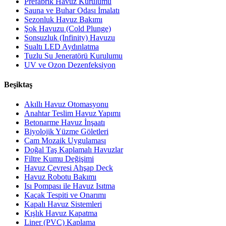
Prefabrik Havuz Kurulumu
Sauna ve Buhar Odası İmalatı
Sezonluk Havuz Bakımı
Şok Havuzu (Cold Plunge)
Sonsuzluk (Infinity) Havuzu
Sualtı LED Aydınlatma
Tuzlu Su Jeneratörü Kurulumu
UV ve Ozon Dezenfeksiyon
Beşiktaş
Akıllı Havuz Otomasyonu
Anahtar Teslim Havuz Yapımı
Betonarme Havuz İnşaatı
Biyolojik Yüzme Göletleri
Cam Mozaik Uygulaması
Doğal Taş Kaplamalı Havuzlar
Filtre Kumu Değişimi
Havuz Çevresi Ahşap Deck
Havuz Robotu Bakımı
Isı Pompası ile Havuz Isıtma
Kaçak Tespiti ve Onarımı
Kapalı Havuz Sistemleri
Kışlık Havuz Kapatma
Liner (PVC) Kaplama