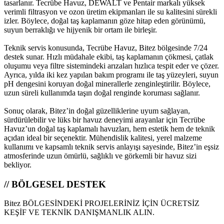
tasarlanır. Tecrübe Havuz, DEWALT ve Pentair markalı yüksek
verimli filtrasyon ve ozon üretim ekipmanları ile su kalitesini sürekli
izler. Böylece, doğal taş kaplamanın göze hitap eden görünümü,
suyun berraklığı ve hijyenik bir ortam ile birleşir.
Teknik servis konusunda, Tecrübe Havuz, Bitez bölgesinde 7/24
destek sunar. Hızlı müdahale ekibi, taş kaplamanın çökmesi, çatlak
oluşumu veya filtre sistemindeki arızaları hızlıca tespit eder ve çözer.
Ayrıca, yılda iki kez yapılan bakım programı ile taş yüzeyleri, suyun
pH dengesini koruyan doğal minerallerle zenginleştirilir. Böylece,
uzun süreli kullanımda taşın doğal renginde koruması sağlanır.
Sonuç olarak, Bitez’in doğal güzelliklerine uyum sağlayan,
sürdürülebilir ve lüks bir havuz deneyimi arayanlar için Tecrübe
Havuz’un doğal taş kaplamalı havuzları, hem estetik hem de teknik
açıdan ideal bir seçenektir. Mühendislik kalitesi, yerel malzeme
kullanımı ve kapsamlı teknik servis anlayışı sayesinde, Bitez’in eşsiz
atmosferinde uzun ömürlü, sağlıklı ve görkemli bir havuz sizi
bekliyor.
// BÖLGESEL DESTEK
Bitez BÖLGESİNDEKİ PROJELERİNİZ İÇİN ÜCRETSİZ
KEŞİF VE TEKNİK DANIŞMANLIK ALIN.