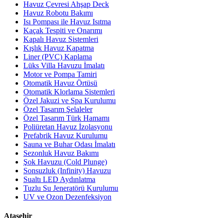
Havuz Çevresi Ahşap Deck
Havuz Robotu Bakımı
Isı Pompası ile Havuz Isıtma
Kaçak Tespiti ve Onarımı
Kapalı Havuz Sistemleri
Kışlık Havuz Kapatma
Liner (PVC) Kaplama
Lüks Villa Havuzu İmalatı
Motor ve Pompa Tamiri
Otomatik Havuz Örtüsü
Otomatik Klorlama Sistemleri
Özel Jakuzi ve Spa Kurulumu
Özel Tasarım Şelaleler
Özel Tasarım Türk Hamamı
Poliüretan Havuz İzolasyonu
Prefabrik Havuz Kurulumu
Sauna ve Buhar Odası İmalatı
Sezonluk Havuz Bakımı
Şok Havuzu (Cold Plunge)
Sonsuzluk (Infinity) Havuzu
Sualtı LED Aydınlatma
Tuzlu Su Jeneratörü Kurulumu
UV ve Ozon Dezenfeksiyon
Ataşehir