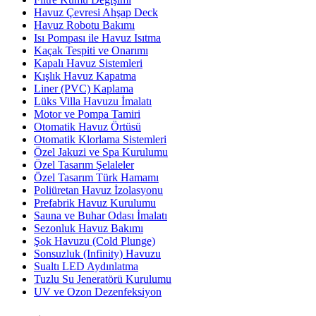
Havuz Çevresi Ahşap Deck
Havuz Robotu Bakımı
Isı Pompası ile Havuz Isıtma
Kaçak Tespiti ve Onarımı
Kapalı Havuz Sistemleri
Kışlık Havuz Kapatma
Liner (PVC) Kaplama
Lüks Villa Havuzu İmalatı
Motor ve Pompa Tamiri
Otomatik Havuz Örtüsü
Otomatik Klorlama Sistemleri
Özel Jakuzi ve Spa Kurulumu
Özel Tasarım Şelaleler
Özel Tasarım Türk Hamamı
Poliüretan Havuz İzolasyonu
Prefabrik Havuz Kurulumu
Sauna ve Buhar Odası İmalatı
Sezonluk Havuz Bakımı
Şok Havuzu (Cold Plunge)
Sonsuzluk (Infinity) Havuzu
Sualtı LED Aydınlatma
Tuzlu Su Jeneratörü Kurulumu
UV ve Ozon Dezenfeksiyon