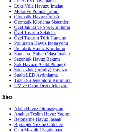
Liner (PVC) Kaplama
Lüks Villa Havuzu İmalatı
Motor ve Pompa Tamiri
Otomatik Havuz Örtüsü
Otomatik Klorlama Sistemleri
Özel Jakuzi ve Spa Kurulumu
Özel Tasarım Şelaleler
Özel Tasarım Türk Hamamı
Poliüretan Havuz İzolasyonu
Prefabrik Havuz Kurulumu
Sauna ve Buhar Odası İmalatı
Sezonluk Havuz Bakımı
Şok Havuzu (Cold Plunge)
Sonsuzluk (Infinity) Havuzu
Sualtı LED Aydınlatma
Tuzlu Su Jeneratörü Kurulumu
UV ve Ozon Dezenfeksiyon
Bitez
Akıllı Havuz Otomasyonu
Anahtar Teslim Havuz Yapımı
Betonarme Havuz İnşaatı
Biyolojik Yüzme Göletleri
Cam Mozaik Uygulaması