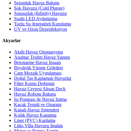
Sezonluk Havuz Bakımı
Şok Havuzu (Cold Plunge)
Sonsuzluk (Infinity) Havuzu
Sualtı LED Aydınlatma
Tuzlu Su Jeneratörü Kurulumu
UV ve Ozon Dezenfeksiyon
Akyarlar
Akıllı Havuz Otomasyonu
Anahtar Teslim Havuz Yapımı
Betonarme Havuz İnşaatı
Biyolojik Yüzme Göletleri
Cam Mozaik Uygulaması
Doğal Taş Kaplamalı Havuzlar
Filtre Kumu Değişimi
Havuz Çevresi Ahşap Deck
Havuz Robotu Bakımı
Isı Pompası ile Havuz Isıtma
Kaçak Tespiti ve Onarımı
Kapalı Havuz Sistemleri
Kışlık Havuz Kapatma
Liner (PVC) Kaplama
Lüks Villa Havuzu İmalatı
Motor ve Pompa Tamiri