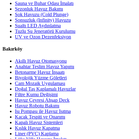
Sauna ve Buhar Odası İmalatı
Sezonluk Havuz Bakımı
Şok Havuzu (Cold Plunge)
Sonsuzluk (Infinity) Havuzu
Sualtı LED Aydınlatma
Tuzlu Su Jeneratörü Kurulumu
UV ve Ozon Dezenfeksiyon
Bakırköy
Akıllı Havuz Otomasyonu
Anahtar Teslim Havuz Yapımı
Betonarme Havuz İnşaatı
Biyolojik Yüzme Göletleri
Cam Mozaik Uygulaması
Doğal Taş Kaplamalı Havuzlar
Filtre Kumu Değişimi
Havuz Çevresi Ahşap Deck
Havuz Robotu Bakımı
Isı Pompası ile Havuz Isıtma
Kaçak Tespiti ve Onarımı
Kapalı Havuz Sistemleri
Kışlık Havuz Kapatma
Liner (PVC) Kaplama