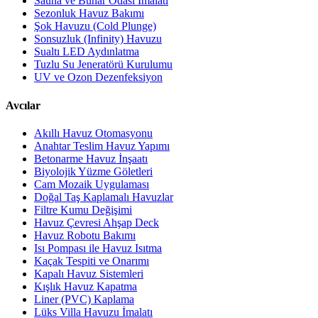
Sauna ve Buhar Odası İmalatı
Sezonluk Havuz Bakımı
Şok Havuzu (Cold Plunge)
Sonsuzluk (Infinity) Havuzu
Sualtı LED Aydınlatma
Tuzlu Su Jeneratörü Kurulumu
UV ve Ozon Dezenfeksiyon
Avcılar
Akıllı Havuz Otomasyonu
Anahtar Teslim Havuz Yapımı
Betonarme Havuz İnşaatı
Biyolojik Yüzme Göletleri
Cam Mozaik Uygulaması
Doğal Taş Kaplamalı Havuzlar
Filtre Kumu Değişimi
Havuz Çevresi Ahşap Deck
Havuz Robotu Bakımı
Isı Pompası ile Havuz Isıtma
Kaçak Tespiti ve Onarımı
Kapalı Havuz Sistemleri
Kışlık Havuz Kapatma
Liner (PVC) Kaplama
Lüks Villa Havuzu İmalatı