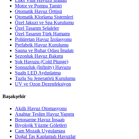
Lüks Villa Havuzu İmalatı
Motor ve Pompa Tamiri
Otomatik Havuz Örtüsü
Otomatik Klorlama Sistemleri
Özel Jakuzi ve Spa Kurulumu
Özel Tasarım Şelaleler
Özel Tasarım Türk Hamamı
Poliüretan Havuz İzolasyonu
Prefabrik Havuz Kurulumu
Sauna ve Buhar Odası İmalatı
Sezonluk Havuz Bakımı
Şok Havuzu (Cold Plunge)
Sonsuzluk (Infinity) Havuzu
Sualtı LED Aydınlatma
Tuzlu Su Jeneratörü Kurulumu
UV ve Ozon Dezenfeksiyon
Başakşehir
Akıllı Havuz Otomasyonu
Anahtar Teslim Havuz Yapımı
Betonarme Havuz İnşaatı
Biyolojik Yüzme Göletleri
Cam Mozaik Uygulaması
Doğal Taş Kaplamalı Havuzlar