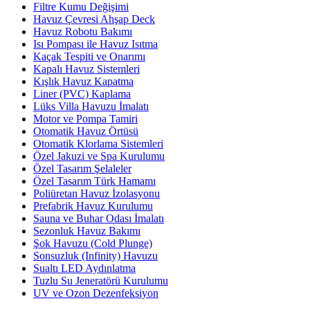
Filtre Kumu Değişimi
Havuz Çevresi Ahşap Deck
Havuz Robotu Bakımı
Isı Pompası ile Havuz Isıtma
Kaçak Tespiti ve Onarımı
Kapalı Havuz Sistemleri
Kışlık Havuz Kapatma
Liner (PVC) Kaplama
Lüks Villa Havuzu İmalatı
Motor ve Pompa Tamiri
Otomatik Havuz Örtüsü
Otomatik Klorlama Sistemleri
Özel Jakuzi ve Spa Kurulumu
Özel Tasarım Şelaleler
Özel Tasarım Türk Hamamı
Poliüretan Havuz İzolasyonu
Prefabrik Havuz Kurulumu
Sauna ve Buhar Odası İmalatı
Sezonluk Havuz Bakımı
Şok Havuzu (Cold Plunge)
Sonsuzluk (Infinity) Havuzu
Sualtı LED Aydınlatma
Tuzlu Su Jeneratörü Kurulumu
UV ve Ozon Dezenfeksiyon