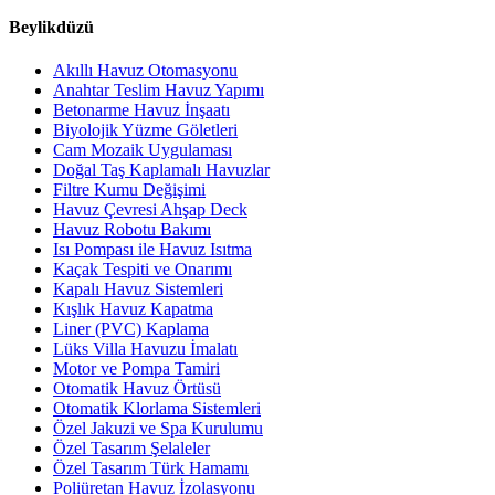
Beylikdüzü
Akıllı Havuz Otomasyonu
Anahtar Teslim Havuz Yapımı
Betonarme Havuz İnşaatı
Biyolojik Yüzme Göletleri
Cam Mozaik Uygulaması
Doğal Taş Kaplamalı Havuzlar
Filtre Kumu Değişimi
Havuz Çevresi Ahşap Deck
Havuz Robotu Bakımı
Isı Pompası ile Havuz Isıtma
Kaçak Tespiti ve Onarımı
Kapalı Havuz Sistemleri
Kışlık Havuz Kapatma
Liner (PVC) Kaplama
Lüks Villa Havuzu İmalatı
Motor ve Pompa Tamiri
Otomatik Havuz Örtüsü
Otomatik Klorlama Sistemleri
Özel Jakuzi ve Spa Kurulumu
Özel Tasarım Şelaleler
Özel Tasarım Türk Hamamı
Poliüretan Havuz İzolasyonu