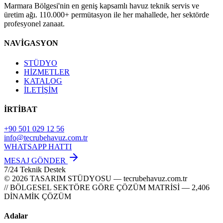
Marmara Bölgesi'nin en geniş kapsamlı havuz teknik servis ve
üretim ağı. 110.000+ permütasyon ile her mahallede, her sektörde
profesyonel zanaat.
NAVİGASYON
STÜDYO
HİZMETLER
KATALOG
İLETİŞİM
İRTİBAT
+90 501 029 12 56
info@tecrubehavuz.com.tr
WHATSAPP HATTI
MESAJ GÖNDER
7/24 Teknik Destek
© 2026 TASARIM STÜDYOSU — tecrubehavuz.com.tr
// BÖLGESEL SEKTÖRE GÖRE ÇÖZÜM MATRİSİ — 2,406
DİNAMİK ÇÖZÜM
Adalar