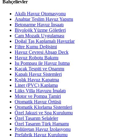
Bahçelievler
Akıllı Havuz Otomasyonu
Anahtar Teslim Havuz Yapımı
Betonarme Havuz İnşaatı
Biyolojik Yüzme Göletleri
Cam Mozaik Uygulaması
Doğal Taş Kaplamalı Havuzlar
Filtre Kumu Değişimi
Havuz Çevresi Ahşap Deck
Havuz Robotu Bakımı
Isı Pompası ile Havuz Isıtma
Kaçak Tespiti ve Onarımı
Kapalı Havuz Sistemleri
Kışlık Havuz Kapatma
Liner (PVC) Kaplama
Lüks Villa Havuzu İmalatı
Motor ve Pompa Tamiri
Otomatik Havuz Örtüsü
Otomatik Klorlama Sistemleri
Özel Jakuzi ve Spa Kurulumu
Özel Tasarım Şelaleler
Özel Tasarım Türk Hamamı
Poliüretan Havuz İzolasyonu
Prefabrik Havuz Kurulumu