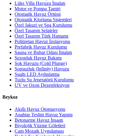
Lüks Villa Havuzu İmalatı
Motor ve Pompa Tamiri
Otomatik Havuz Örtüsü
Otomatik Klorlama Sistemleri
Özel Jakuzi ve Spa Kurulumu
Özel Tasarım Şelaleler
Özel Tasarım Türk Hamamı
Poliüretan Havuz İzolasyonu
Prefabrik Havuz Kurulumu
Sauna ve Buhar Odası İmalatı
Sezonluk Havuz Bakımı
Şok Havuzu (Cold Plunge)
Sonsuzluk (Infinity) Havuzu
Sualtı LED Aydınlatma
Tuzlu Su Jeneratörü Kurulumu
UV ve Ozon Dezenfeksiyon
Beykoz
Akıllı Havuz Otomasyonu
Anahtar Teslim Havuz Yapımı
Betonarme Havuz İnşaatı
Biyolojik Yüzme Göletleri
Cam Mozaik Uygulaması