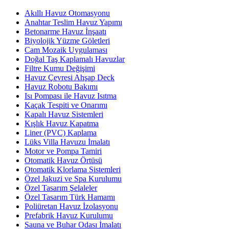
Akıllı Havuz Otomasyonu
Anahtar Teslim Havuz Yapımı
Betonarme Havuz İnşaatı
Biyolojik Yüzme Göletleri
Cam Mozaik Uygulaması
Doğal Taş Kaplamalı Havuzlar
Filtre Kumu Değişimi
Havuz Çevresi Ahşap Deck
Havuz Robotu Bakımı
Isı Pompası ile Havuz Isıtma
Kaçak Tespiti ve Onarımı
Kapalı Havuz Sistemleri
Kışlık Havuz Kapatma
Liner (PVC) Kaplama
Lüks Villa Havuzu İmalatı
Motor ve Pompa Tamiri
Otomatik Havuz Örtüsü
Otomatik Klorlama Sistemleri
Özel Jakuzi ve Spa Kurulumu
Özel Tasarım Şelaleler
Özel Tasarım Türk Hamamı
Poliüretan Havuz İzolasyonu
Prefabrik Havuz Kurulumu
Sauna ve Buhar Odası İmalatı