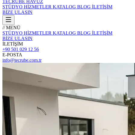
TECRÜBE
HAVUZ
STÜDYO
HİZMETLER
KATALOG
BLOG
İLETİŞİM
BİZE ULAŞIN
// MENÜ
STÜDYO
HİZMETLER
KATALOG
BLOG
İLETİŞİM
BİZE ULAŞIN
İLETİŞİM
+90 501 029 12 56
E-POSTA
info@tecrube.com.tr