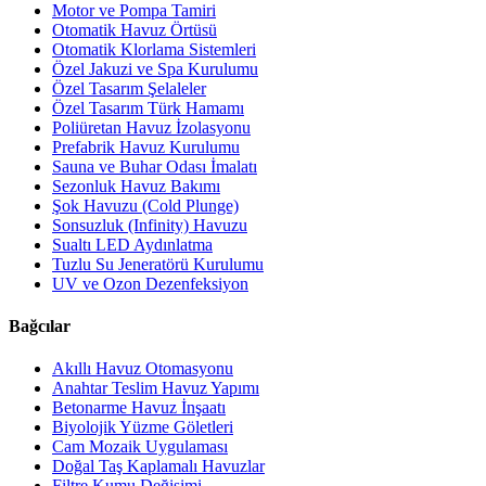
Motor ve Pompa Tamiri
Otomatik Havuz Örtüsü
Otomatik Klorlama Sistemleri
Özel Jakuzi ve Spa Kurulumu
Özel Tasarım Şelaleler
Özel Tasarım Türk Hamamı
Poliüretan Havuz İzolasyonu
Prefabrik Havuz Kurulumu
Sauna ve Buhar Odası İmalatı
Sezonluk Havuz Bakımı
Şok Havuzu (Cold Plunge)
Sonsuzluk (Infinity) Havuzu
Sualtı LED Aydınlatma
Tuzlu Su Jeneratörü Kurulumu
UV ve Ozon Dezenfeksiyon
Bağcılar
Akıllı Havuz Otomasyonu
Anahtar Teslim Havuz Yapımı
Betonarme Havuz İnşaatı
Biyolojik Yüzme Göletleri
Cam Mozaik Uygulaması
Doğal Taş Kaplamalı Havuzlar
Filtre Kumu Değişimi