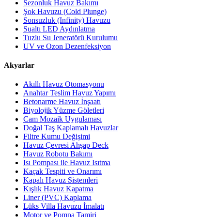
Sezonluk Havuz Bakımı
Şok Havuzu (Cold Plunge)
Sonsuzluk (Infinity) Havuzu
Sualtı LED Aydınlatma
Tuzlu Su Jeneratörü Kurulumu
UV ve Ozon Dezenfeksiyon
Akyarlar
Akıllı Havuz Otomasyonu
Anahtar Teslim Havuz Yapımı
Betonarme Havuz İnşaatı
Biyolojik Yüzme Göletleri
Cam Mozaik Uygulaması
Doğal Taş Kaplamalı Havuzlar
Filtre Kumu Değişimi
Havuz Çevresi Ahşap Deck
Havuz Robotu Bakımı
Isı Pompası ile Havuz Isıtma
Kaçak Tespiti ve Onarımı
Kapalı Havuz Sistemleri
Kışlık Havuz Kapatma
Liner (PVC) Kaplama
Lüks Villa Havuzu İmalatı
Motor ve Pompa Tamiri