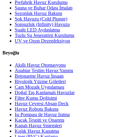
Prefabrik Havuz Kurulumu
Sauna ve Buhar Odası İmalatı
Sezonluk Havuz Bakımı
Şok Havuzu (Cold Plunge)
Sonsuzluk (Infinity) Havuzu
Sualtı LED Aydınlatma
Tuzlu Su Jeneratörü Kurulumu
UV ve Ozon Dezenfeksiyon
Beyoğlu
Akıllı Havuz Otomasyonu
Anahtar Teslim Havuz Yapımı
Betonarme Havuz İnşaatı
Biyolojik Yüzme Göletleri
Cam Mozaik Uygulaması
Doğal Taş Kaplamalı Havuzlar
Filtre Kumu Değişimi
Havuz Çevresi Ahşap Deck
Havuz Robotu Bakımı
Isı Pompası ile Havuz Isıtma
Kaçak Tespiti ve Onarımı
Kapalı Havuz Sistemleri
Kışlık Havuz Kapatma
Liner (PVC) Kaplama