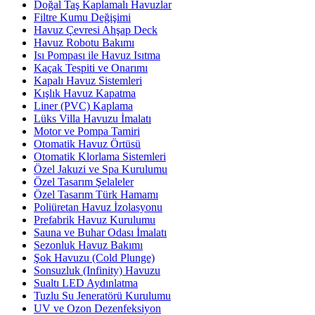
Doğal Taş Kaplamalı Havuzlar
Filtre Kumu Değişimi
Havuz Çevresi Ahşap Deck
Havuz Robotu Bakımı
Isı Pompası ile Havuz Isıtma
Kaçak Tespiti ve Onarımı
Kapalı Havuz Sistemleri
Kışlık Havuz Kapatma
Liner (PVC) Kaplama
Lüks Villa Havuzu İmalatı
Motor ve Pompa Tamiri
Otomatik Havuz Örtüsü
Otomatik Klorlama Sistemleri
Özel Jakuzi ve Spa Kurulumu
Özel Tasarım Şelaleler
Özel Tasarım Türk Hamamı
Poliüretan Havuz İzolasyonu
Prefabrik Havuz Kurulumu
Sauna ve Buhar Odası İmalatı
Sezonluk Havuz Bakımı
Şok Havuzu (Cold Plunge)
Sonsuzluk (Infinity) Havuzu
Sualtı LED Aydınlatma
Tuzlu Su Jeneratörü Kurulumu
UV ve Ozon Dezenfeksiyon