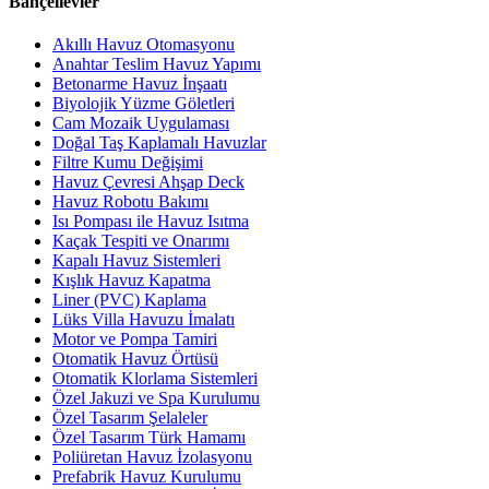
Bahçelievler
Akıllı Havuz Otomasyonu
Anahtar Teslim Havuz Yapımı
Betonarme Havuz İnşaatı
Biyolojik Yüzme Göletleri
Cam Mozaik Uygulaması
Doğal Taş Kaplamalı Havuzlar
Filtre Kumu Değişimi
Havuz Çevresi Ahşap Deck
Havuz Robotu Bakımı
Isı Pompası ile Havuz Isıtma
Kaçak Tespiti ve Onarımı
Kapalı Havuz Sistemleri
Kışlık Havuz Kapatma
Liner (PVC) Kaplama
Lüks Villa Havuzu İmalatı
Motor ve Pompa Tamiri
Otomatik Havuz Örtüsü
Otomatik Klorlama Sistemleri
Özel Jakuzi ve Spa Kurulumu
Özel Tasarım Şelaleler
Özel Tasarım Türk Hamamı
Poliüretan Havuz İzolasyonu
Prefabrik Havuz Kurulumu