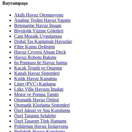
Bayrampaşa
Akıllı Havuz Otomasyonu
Anahtar Teslim Havuz Yapımı
Betonarme Havuz İnşaatı
Biyolojik Yüzme Göletleri
Cam Mozaik Uygulaması
Doğal Taş Kaplamalı Havuzlar
Filtre Kumu Değişimi
Havuz Çevresi Ahşap Deck
Havuz Robotu Bakımı
Isı Pompası ile Havuz Isıtma
Kaçak Tespiti ve Onarımı
Kapalı Havuz Sistemleri
Kışlık Havuz Kapatma
Liner (PVC) Kaplama
Lüks Villa Havuzu İmalatı
Motor ve Pompa Tamiri
Otomatik Havuz Örtüsü
Otomatik Klorlama Sistemleri
Özel Jakuzi ve Spa Kurulumu
Özel Tasarım Şelaleler
Özel Tasarım Türk Hamamı
Poliüretan Havuz İzolasyonu
Prefabrik Havuz Kurulumu