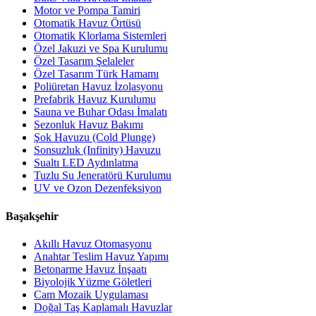
Motor ve Pompa Tamiri
Otomatik Havuz Örtüsü
Otomatik Klorlama Sistemleri
Özel Jakuzi ve Spa Kurulumu
Özel Tasarım Şelaleler
Özel Tasarım Türk Hamamı
Poliüretan Havuz İzolasyonu
Prefabrik Havuz Kurulumu
Sauna ve Buhar Odası İmalatı
Sezonluk Havuz Bakımı
Şok Havuzu (Cold Plunge)
Sonsuzluk (Infinity) Havuzu
Sualtı LED Aydınlatma
Tuzlu Su Jeneratörü Kurulumu
UV ve Ozon Dezenfeksiyon
Başakşehir
Akıllı Havuz Otomasyonu
Anahtar Teslim Havuz Yapımı
Betonarme Havuz İnşaatı
Biyolojik Yüzme Göletleri
Cam Mozaik Uygulaması
Doğal Taş Kaplamalı Havuzlar