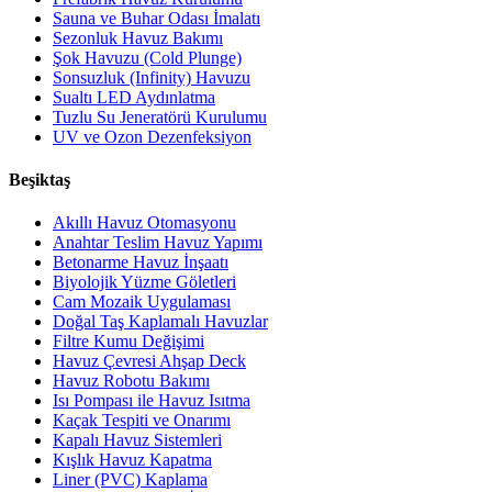
Sauna ve Buhar Odası İmalatı
Sezonluk Havuz Bakımı
Şok Havuzu (Cold Plunge)
Sonsuzluk (Infinity) Havuzu
Sualtı LED Aydınlatma
Tuzlu Su Jeneratörü Kurulumu
UV ve Ozon Dezenfeksiyon
Beşiktaş
Akıllı Havuz Otomasyonu
Anahtar Teslim Havuz Yapımı
Betonarme Havuz İnşaatı
Biyolojik Yüzme Göletleri
Cam Mozaik Uygulaması
Doğal Taş Kaplamalı Havuzlar
Filtre Kumu Değişimi
Havuz Çevresi Ahşap Deck
Havuz Robotu Bakımı
Isı Pompası ile Havuz Isıtma
Kaçak Tespiti ve Onarımı
Kapalı Havuz Sistemleri
Kışlık Havuz Kapatma
Liner (PVC) Kaplama