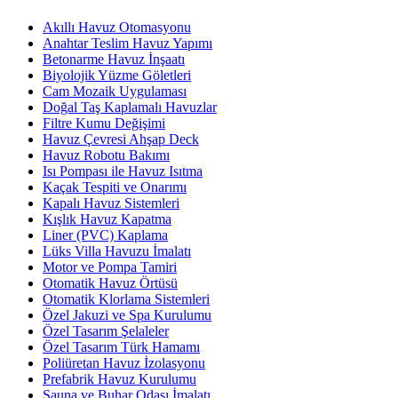
Akıllı Havuz Otomasyonu
Anahtar Teslim Havuz Yapımı
Betonarme Havuz İnşaatı
Biyolojik Yüzme Göletleri
Cam Mozaik Uygulaması
Doğal Taş Kaplamalı Havuzlar
Filtre Kumu Değişimi
Havuz Çevresi Ahşap Deck
Havuz Robotu Bakımı
Isı Pompası ile Havuz Isıtma
Kaçak Tespiti ve Onarımı
Kapalı Havuz Sistemleri
Kışlık Havuz Kapatma
Liner (PVC) Kaplama
Lüks Villa Havuzu İmalatı
Motor ve Pompa Tamiri
Otomatik Havuz Örtüsü
Otomatik Klorlama Sistemleri
Özel Jakuzi ve Spa Kurulumu
Özel Tasarım Şelaleler
Özel Tasarım Türk Hamamı
Poliüretan Havuz İzolasyonu
Prefabrik Havuz Kurulumu
Sauna ve Buhar Odası İmalatı