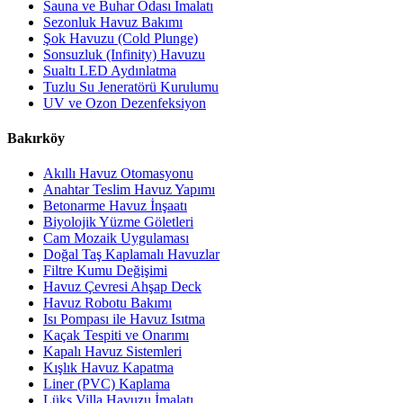
Sauna ve Buhar Odası İmalatı
Sezonluk Havuz Bakımı
Şok Havuzu (Cold Plunge)
Sonsuzluk (Infinity) Havuzu
Sualtı LED Aydınlatma
Tuzlu Su Jeneratörü Kurulumu
UV ve Ozon Dezenfeksiyon
Bakırköy
Akıllı Havuz Otomasyonu
Anahtar Teslim Havuz Yapımı
Betonarme Havuz İnşaatı
Biyolojik Yüzme Göletleri
Cam Mozaik Uygulaması
Doğal Taş Kaplamalı Havuzlar
Filtre Kumu Değişimi
Havuz Çevresi Ahşap Deck
Havuz Robotu Bakımı
Isı Pompası ile Havuz Isıtma
Kaçak Tespiti ve Onarımı
Kapalı Havuz Sistemleri
Kışlık Havuz Kapatma
Liner (PVC) Kaplama
Lüks Villa Havuzu İmalatı