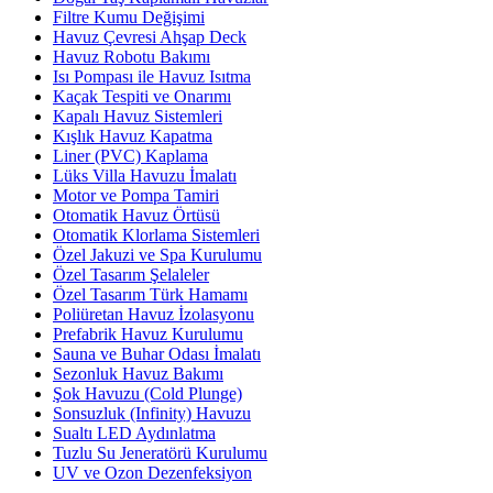
Filtre Kumu Değişimi
Havuz Çevresi Ahşap Deck
Havuz Robotu Bakımı
Isı Pompası ile Havuz Isıtma
Kaçak Tespiti ve Onarımı
Kapalı Havuz Sistemleri
Kışlık Havuz Kapatma
Liner (PVC) Kaplama
Lüks Villa Havuzu İmalatı
Motor ve Pompa Tamiri
Otomatik Havuz Örtüsü
Otomatik Klorlama Sistemleri
Özel Jakuzi ve Spa Kurulumu
Özel Tasarım Şelaleler
Özel Tasarım Türk Hamamı
Poliüretan Havuz İzolasyonu
Prefabrik Havuz Kurulumu
Sauna ve Buhar Odası İmalatı
Sezonluk Havuz Bakımı
Şok Havuzu (Cold Plunge)
Sonsuzluk (Infinity) Havuzu
Sualtı LED Aydınlatma
Tuzlu Su Jeneratörü Kurulumu
UV ve Ozon Dezenfeksiyon