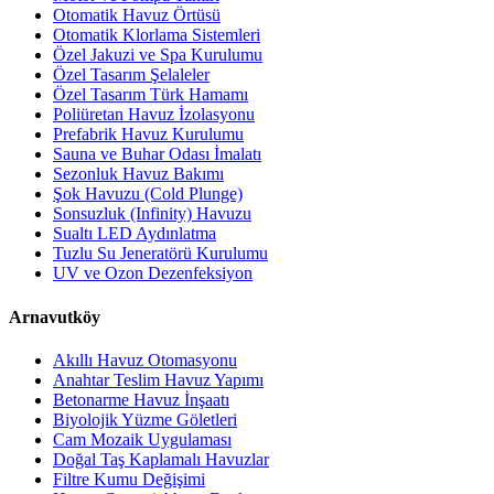
Otomatik Havuz Örtüsü
Otomatik Klorlama Sistemleri
Özel Jakuzi ve Spa Kurulumu
Özel Tasarım Şelaleler
Özel Tasarım Türk Hamamı
Poliüretan Havuz İzolasyonu
Prefabrik Havuz Kurulumu
Sauna ve Buhar Odası İmalatı
Sezonluk Havuz Bakımı
Şok Havuzu (Cold Plunge)
Sonsuzluk (Infinity) Havuzu
Sualtı LED Aydınlatma
Tuzlu Su Jeneratörü Kurulumu
UV ve Ozon Dezenfeksiyon
Arnavutköy
Akıllı Havuz Otomasyonu
Anahtar Teslim Havuz Yapımı
Betonarme Havuz İnşaatı
Biyolojik Yüzme Göletleri
Cam Mozaik Uygulaması
Doğal Taş Kaplamalı Havuzlar
Filtre Kumu Değişimi