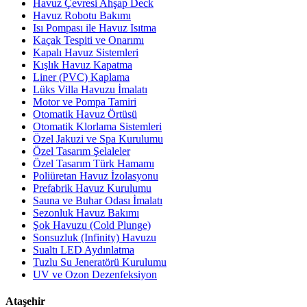
Havuz Çevresi Ahşap Deck
Havuz Robotu Bakımı
Isı Pompası ile Havuz Isıtma
Kaçak Tespiti ve Onarımı
Kapalı Havuz Sistemleri
Kışlık Havuz Kapatma
Liner (PVC) Kaplama
Lüks Villa Havuzu İmalatı
Motor ve Pompa Tamiri
Otomatik Havuz Örtüsü
Otomatik Klorlama Sistemleri
Özel Jakuzi ve Spa Kurulumu
Özel Tasarım Şelaleler
Özel Tasarım Türk Hamamı
Poliüretan Havuz İzolasyonu
Prefabrik Havuz Kurulumu
Sauna ve Buhar Odası İmalatı
Sezonluk Havuz Bakımı
Şok Havuzu (Cold Plunge)
Sonsuzluk (Infinity) Havuzu
Sualtı LED Aydınlatma
Tuzlu Su Jeneratörü Kurulumu
UV ve Ozon Dezenfeksiyon
Ataşehir