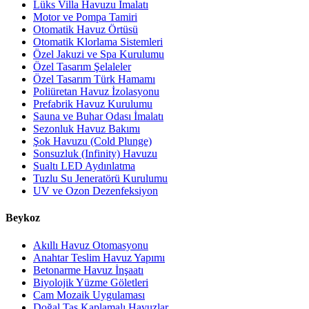
Lüks Villa Havuzu İmalatı
Motor ve Pompa Tamiri
Otomatik Havuz Örtüsü
Otomatik Klorlama Sistemleri
Özel Jakuzi ve Spa Kurulumu
Özel Tasarım Şelaleler
Özel Tasarım Türk Hamamı
Poliüretan Havuz İzolasyonu
Prefabrik Havuz Kurulumu
Sauna ve Buhar Odası İmalatı
Sezonluk Havuz Bakımı
Şok Havuzu (Cold Plunge)
Sonsuzluk (Infinity) Havuzu
Sualtı LED Aydınlatma
Tuzlu Su Jeneratörü Kurulumu
UV ve Ozon Dezenfeksiyon
Beykoz
Akıllı Havuz Otomasyonu
Anahtar Teslim Havuz Yapımı
Betonarme Havuz İnşaatı
Biyolojik Yüzme Göletleri
Cam Mozaik Uygulaması
Doğal Taş Kaplamalı Havuzlar