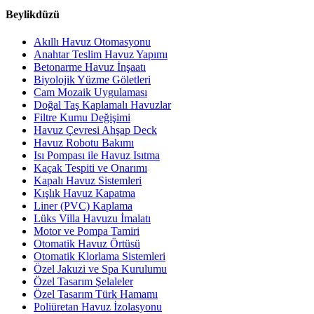
Beylikdüzü
Akıllı Havuz Otomasyonu
Anahtar Teslim Havuz Yapımı
Betonarme Havuz İnşaatı
Biyolojik Yüzme Göletleri
Cam Mozaik Uygulaması
Doğal Taş Kaplamalı Havuzlar
Filtre Kumu Değişimi
Havuz Çevresi Ahşap Deck
Havuz Robotu Bakımı
Isı Pompası ile Havuz Isıtma
Kaçak Tespiti ve Onarımı
Kapalı Havuz Sistemleri
Kışlık Havuz Kapatma
Liner (PVC) Kaplama
Lüks Villa Havuzu İmalatı
Motor ve Pompa Tamiri
Otomatik Havuz Örtüsü
Otomatik Klorlama Sistemleri
Özel Jakuzi ve Spa Kurulumu
Özel Tasarım Şelaleler
Özel Tasarım Türk Hamamı
Poliüretan Havuz İzolasyonu