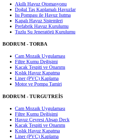
Akıllı Havuz Otomasyonu
Doğal Taş Kaplamalı Havuzlar
Isı Pompası ile Havuz Isıtma
Kapalı Havuz Sistemleri
Prefabrik Havuz Kurulumu
Tuzlu Su Jeneratörü Kurulumu
BODRUM - TORBA
Cam Mozaik Uygulaması
Filtre Kumu Değişimi
Kaçak Tespiti ve Onarımı
Kışlık Havuz Kapatma
Liner (PVC) Kaplama
Motor ve Pompa Tamiri
BODRUM - TURGUTREİS
Cam Mozaik Uygulaması
Filtre Kumu Değişimi
Havuz Çevresi Ahşap Deck
Kaçak Tespiti ve Onarımı
Kışlık Havuz Kapatma
Liner (PVC) Kaplama