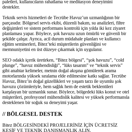
paletleri, kullanıcıların rahatlama ve meditasyon deneyimini
destekler.
Teknik servis hizmetleri de Tecrübe Havuz’un uzmanlığının bir
parçasıdır. Bölgesel servis ekibi, düzenli bakım, su analizleri, filtre
değişimleri ve sistem performans kontrolü için yılda iki kez ziyaret
planlaması yapar. Böylece, şok havuzu uzun ömürlü ve güvenli bir
şekilde çalışır. Ayrıca, acil durum müdahale planları ve kullanıcı
eğitim seminerleri, Bitez’teki müşterilerin güvenliğini ve
memnuniyetini en üst düzeye çıkarmak için uygulanır.
SEO odaklı içerik üretirken, “Bitez bölgesi”, “şok havuzu”, “cold
plunge”, “havuz mühendisliği”, “lüks tasarım” ve “teknik servis”
gibi anahtar kelimeler, metnin doğal akışına gömülerek arama
motorlarında yüksek sıralama elde edilmesine katkı sağlar. Tecrübe
Havuz, Bitez’in doğal güzellikleri ve yaşam tarzı ile uyumlu şok
havuzu çözümleriyle, hem sağlık hem de estetik beklentileri
karşılayan bir uzmanlık sunar. Böylece, bölgedeki lüks konut ve otel
müşterileri, profesyonel mühendislik kalitesi ve yüksek performansla
desteklenen bir soğuk su deneyimi yaşar.
// BÖLGESEL DESTEK
Bitez BÖLGESİNDEKİ PROJELERİNİZ İÇİN ÜCRETSİZ
KEŞİF VE TEKNİK DANIŞMANLIK ALIN.