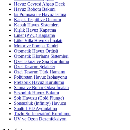
Havuz Çevresi Ahşap Deck
Havuz Robotu Bakımı
Isı Pompası ile Havuz Isıtma
Kaçak Tespiti ve Onarımı
Kapalı Havuz Sistemleri
Kışlık Havuz Kapatma
Liner (PVC) Kaplama
Lüks Villa Havuzu İmalatı
Motor ve Pompa Tamiri
Otomatik Havuz Örtüsü
Otomatik Klorlama Sistemleri
Özel Jakuzi ve Spa Kurulumu
Özel Tasarım Şelaleler
Özel Tasarım Türk Hamamı
Poliüretan Havuz İzolasyonu
Prefabrik Havuz Kurulumu
Sauna ve Buhar Odası İmalatı
Sezonluk Havuz Bakımı
Şok Havuzu (Cold Plunge)
Sonsuzluk (Infinity) Havuzu
Sualtı LED Aydınlatma
Tuzlu Su Jeneratörü Kurulumu
UV ve Ozon Dezenfeksiyon