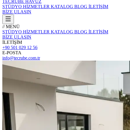
TECRÜBE
HAVUZ
STÜDYO
HİZMETLER
KATALOG
BLOG
İLETİŞİM
BİZE ULAŞIN
// MENÜ
STÜDYO
HİZMETLER
KATALOG
BLOG
İLETİŞİM
BİZE ULAŞIN
İLETİŞİM
+90 501 029 12 56
E-POSTA
info@tecrube.com.tr