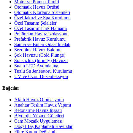
Motor ve Pompa Tamiri
Otomatik Havuz Örtüsü
Otomatik Klorlama Sistemleri
Özel Jakuzi ve Spa Kurulumu
Özel Tasarım Şelaleler
Özel Tasarım Türk Hamamı
Poliüretan Havuz İzolasyonu
Prefabrik Havuz Kurulumu
Sauna ve Buhar Odası İmalatı
Sezonluk Havuz Bakımı
Şok Havuzu (Cold Plunge)
Sonsuzluk (Infinity) Havuzu
Sualtı LED Aydınlatma
Tuzlu Su Jeneratörü Kurulumu
UV ve Ozon Dezenfeksiyon
Bağcılar
Akıllı Havuz Otomasyonu
Anahtar Teslim Havuz Yapımı
Betonarme Havuz İnşaatı
Biyolojik Yüzme Göletleri
Cam Mozaik Uygulaması
Doğal Taş Kaplamalı Havuzlar
Filtre Kumu Değişimi