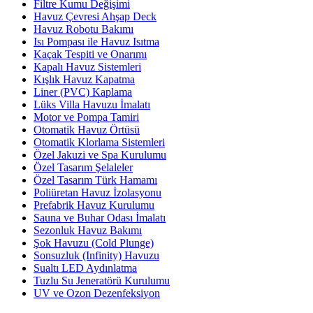
Filtre Kumu Değişimi
Havuz Çevresi Ahşap Deck
Havuz Robotu Bakımı
Isı Pompası ile Havuz Isıtma
Kaçak Tespiti ve Onarımı
Kapalı Havuz Sistemleri
Kışlık Havuz Kapatma
Liner (PVC) Kaplama
Lüks Villa Havuzu İmalatı
Motor ve Pompa Tamiri
Otomatik Havuz Örtüsü
Otomatik Klorlama Sistemleri
Özel Jakuzi ve Spa Kurulumu
Özel Tasarım Şelaleler
Özel Tasarım Türk Hamamı
Poliüretan Havuz İzolasyonu
Prefabrik Havuz Kurulumu
Sauna ve Buhar Odası İmalatı
Sezonluk Havuz Bakımı
Şok Havuzu (Cold Plunge)
Sonsuzluk (Infinity) Havuzu
Sualtı LED Aydınlatma
Tuzlu Su Jeneratörü Kurulumu
UV ve Ozon Dezenfeksiyon