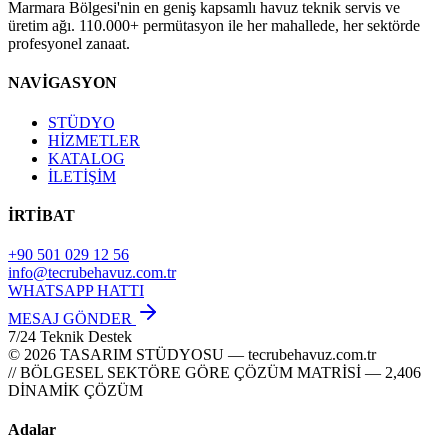
Marmara Bölgesi'nin en geniş kapsamlı havuz teknik servis ve
üretim ağı. 110.000+ permütasyon ile her mahallede, her sektörde
profesyonel zanaat.
NAVİGASYON
STÜDYO
HİZMETLER
KATALOG
İLETİŞİM
İRTİBAT
+90 501 029 12 56
info@tecrubehavuz.com.tr
WHATSAPP HATTI
MESAJ GÖNDER
7/24 Teknik Destek
© 2026 TASARIM STÜDYOSU — tecrubehavuz.com.tr
// BÖLGESEL SEKTÖRE GÖRE ÇÖZÜM MATRİSİ — 2,406
DİNAMİK ÇÖZÜM
Adalar