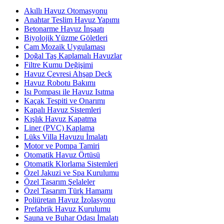
Akıllı Havuz Otomasyonu
Anahtar Teslim Havuz Yapımı
Betonarme Havuz İnşaatı
Biyolojik Yüzme Göletleri
Cam Mozaik Uygulaması
Doğal Taş Kaplamalı Havuzlar
Filtre Kumu Değişimi
Havuz Çevresi Ahşap Deck
Havuz Robotu Bakımı
Isı Pompası ile Havuz Isıtma
Kaçak Tespiti ve Onarımı
Kapalı Havuz Sistemleri
Kışlık Havuz Kapatma
Liner (PVC) Kaplama
Lüks Villa Havuzu İmalatı
Motor ve Pompa Tamiri
Otomatik Havuz Örtüsü
Otomatik Klorlama Sistemleri
Özel Jakuzi ve Spa Kurulumu
Özel Tasarım Şelaleler
Özel Tasarım Türk Hamamı
Poliüretan Havuz İzolasyonu
Prefabrik Havuz Kurulumu
Sauna ve Buhar Odası İmalatı