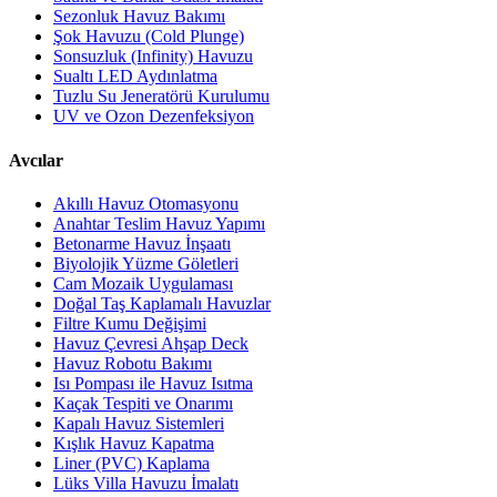
Sezonluk Havuz Bakımı
Şok Havuzu (Cold Plunge)
Sonsuzluk (Infinity) Havuzu
Sualtı LED Aydınlatma
Tuzlu Su Jeneratörü Kurulumu
UV ve Ozon Dezenfeksiyon
Avcılar
Akıllı Havuz Otomasyonu
Anahtar Teslim Havuz Yapımı
Betonarme Havuz İnşaatı
Biyolojik Yüzme Göletleri
Cam Mozaik Uygulaması
Doğal Taş Kaplamalı Havuzlar
Filtre Kumu Değişimi
Havuz Çevresi Ahşap Deck
Havuz Robotu Bakımı
Isı Pompası ile Havuz Isıtma
Kaçak Tespiti ve Onarımı
Kapalı Havuz Sistemleri
Kışlık Havuz Kapatma
Liner (PVC) Kaplama
Lüks Villa Havuzu İmalatı