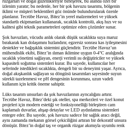
rüzgarları ve doğal güzellikleriyle birleşerek, bu alanda özel bir
izlenim yaratır; bu nedenle, her bir şok havuzu tasarımı, bölgenin
iklimi ve müşteri beklentileri göz önünde bulundurularak özenle
planlanır. Tecrübe Havuz, Bitez’in yerel malzemeleri ve yüksek
standartlı ekipmanları kullanarak, sıcaklık kontrolü, akış hızı ve su
kalitesi gibi teknik parametreleri optimize eden çözümler sunar.
Şok havuzları, vücudu anlık olarak düşük sıcaklıkta suya maruz
bırakarak kan dolaşımını hızlandırır, egzersiz sonrası kas iyileşmesini
destekler ve bağışıklık sistemini güçlendirir. Tecrübe Havuz’un
mühendislik ekibi, Bitez’in ılıman iklimine uygun 0-4°C aralığında
sıcaklık yönetimi sağlayan, enerji verimli ısı değiştiriciler ve yüksek
kapasiteli soğutma sistemleri kurar. Bu sayede, kullanıcılar her
seferinde istedikleri sıcaklıkta, dengeli bir su deneyimi yaşar. Ayrıca,
doğal akışkanlık sağlayan su döngüsü tasarımları sayesinde suyun
sürekli tazelenmesi ve pH dengesinin korunması, uzun vadeli
kullanım için kritik öneme sahiptir.
Lüks tasarım unsurları da şok havuzlarının ayrıcalığını artırır.
Tecrübe Havuz, Bitez’deki şık oteller, spa merkezleri ve özel konut
projeleri için modern estetiği ve fonksiyonelliği birleştiren cam
kaplamalı duvarlar, ahşap detaylar ve LED aydınlatma sistemleri
entegre eder. Bu sayede, şok havuzu sadece bir sağlık aracı değil,
aynı zamanda mekanın görsel çekiciliğini artıran bir dekoratif unsura
dönüşür. Bitez’in doğal taş ve organik rüzgar akımıyla uyumlu renk