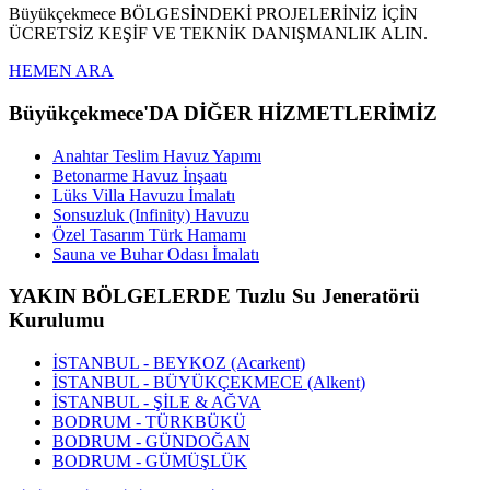
Büyükçekmece BÖLGESİNDEKİ PROJELERİNİZ İÇİN
ÜCRETSİZ KEŞİF VE TEKNİK DANIŞMANLIK ALIN.
HEMEN ARA
Büyükçekmece'DA DİĞER HİZMETLERİMİZ
Anahtar Teslim Havuz Yapımı
Betonarme Havuz İnşaatı
Lüks Villa Havuzu İmalatı
Sonsuzluk (Infinity) Havuzu
Özel Tasarım Türk Hamamı
Sauna ve Buhar Odası İmalatı
YAKIN BÖLGELERDE Tuzlu Su Jeneratörü
Kurulumu
İSTANBUL - BEYKOZ (Acarkent)
İSTANBUL - BÜYÜKÇEKMECE (Alkent)
İSTANBUL - ŞİLE & AĞVA
BODRUM - TÜRKBÜKÜ
BODRUM - GÜNDOĞAN
BODRUM - GÜMÜŞLÜK