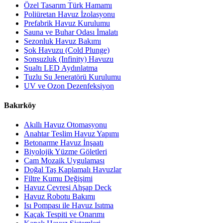
Özel Tasarım Türk Hamamı
Poliüretan Havuz İzolasyonu
Prefabrik Havuz Kurulumu
Sauna ve Buhar Odası İmalatı
Sezonluk Havuz Bakımı
Şok Havuzu (Cold Plunge)
Sonsuzluk (Infinity) Havuzu
Sualtı LED Aydınlatma
Tuzlu Su Jeneratörü Kurulumu
UV ve Ozon Dezenfeksiyon
Bakırköy
Akıllı Havuz Otomasyonu
Anahtar Teslim Havuz Yapımı
Betonarme Havuz İnşaatı
Biyolojik Yüzme Göletleri
Cam Mozaik Uygulaması
Doğal Taş Kaplamalı Havuzlar
Filtre Kumu Değişimi
Havuz Çevresi Ahşap Deck
Havuz Robotu Bakımı
Isı Pompası ile Havuz Isıtma
Kaçak Tespiti ve Onarımı