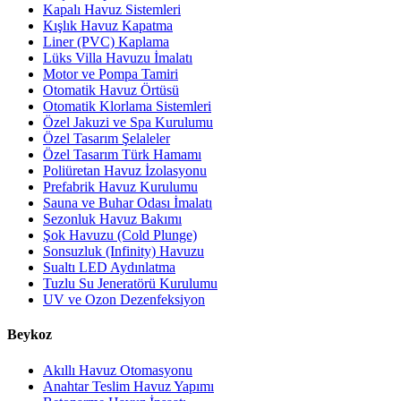
Kapalı Havuz Sistemleri
Kışlık Havuz Kapatma
Liner (PVC) Kaplama
Lüks Villa Havuzu İmalatı
Motor ve Pompa Tamiri
Otomatik Havuz Örtüsü
Otomatik Klorlama Sistemleri
Özel Jakuzi ve Spa Kurulumu
Özel Tasarım Şelaleler
Özel Tasarım Türk Hamamı
Poliüretan Havuz İzolasyonu
Prefabrik Havuz Kurulumu
Sauna ve Buhar Odası İmalatı
Sezonluk Havuz Bakımı
Şok Havuzu (Cold Plunge)
Sonsuzluk (Infinity) Havuzu
Sualtı LED Aydınlatma
Tuzlu Su Jeneratörü Kurulumu
UV ve Ozon Dezenfeksiyon
Beykoz
Akıllı Havuz Otomasyonu
Anahtar Teslim Havuz Yapımı