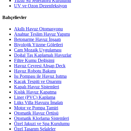
Tuzlu Su Jeneratörü Kurulumu
UV ve Ozon Dezenfeksiyon
Bahçelievler
Akıllı Havuz Otomasyonu
Anahtar Teslim Havuz Yapımı
Betonarme Havuz İnşaatı
Biyolojik Yüzme Göletleri
Cam Mozaik Uygulaması
Doğal Taş Kaplamalı Havuzlar
Filtre Kumu Değişimi
Havuz Çevresi Ahşap Deck
Havuz Robotu Bakımı
Isı Pompası ile Havuz Isıtma
Kaçak Tespiti ve Onarımı
Kapalı Havuz Sistemleri
Kışlık Havuz Kapatma
Liner (PVC) Kaplama
Lüks Villa Havuzu İmalatı
Motor ve Pompa Tamiri
Otomatik Havuz Örtüsü
Otomatik Klorlama Sistemleri
Özel Jakuzi ve Spa Kurulumu
Özel Tasarım Şelaleler