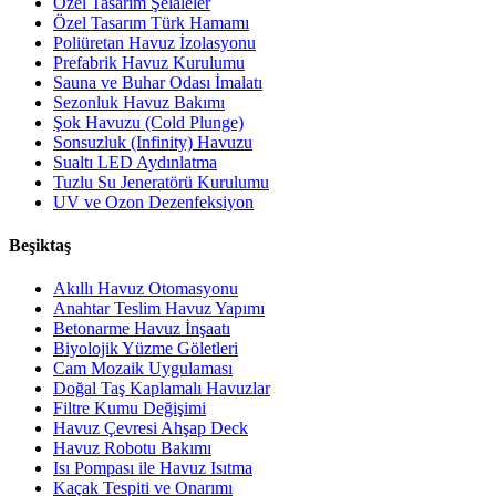
Özel Tasarım Şelaleler
Özel Tasarım Türk Hamamı
Poliüretan Havuz İzolasyonu
Prefabrik Havuz Kurulumu
Sauna ve Buhar Odası İmalatı
Sezonluk Havuz Bakımı
Şok Havuzu (Cold Plunge)
Sonsuzluk (Infinity) Havuzu
Sualtı LED Aydınlatma
Tuzlu Su Jeneratörü Kurulumu
UV ve Ozon Dezenfeksiyon
Beşiktaş
Akıllı Havuz Otomasyonu
Anahtar Teslim Havuz Yapımı
Betonarme Havuz İnşaatı
Biyolojik Yüzme Göletleri
Cam Mozaik Uygulaması
Doğal Taş Kaplamalı Havuzlar
Filtre Kumu Değişimi
Havuz Çevresi Ahşap Deck
Havuz Robotu Bakımı
Isı Pompası ile Havuz Isıtma
Kaçak Tespiti ve Onarımı