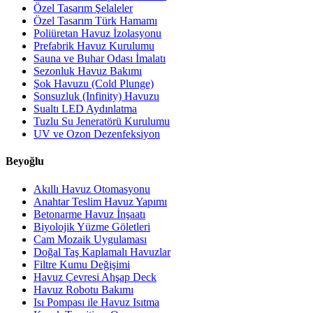
Özel Tasarım Şelaleler
Özel Tasarım Türk Hamamı
Poliüretan Havuz İzolasyonu
Prefabrik Havuz Kurulumu
Sauna ve Buhar Odası İmalatı
Sezonluk Havuz Bakımı
Şok Havuzu (Cold Plunge)
Sonsuzluk (Infinity) Havuzu
Sualtı LED Aydınlatma
Tuzlu Su Jeneratörü Kurulumu
UV ve Ozon Dezenfeksiyon
Beyoğlu
Akıllı Havuz Otomasyonu
Anahtar Teslim Havuz Yapımı
Betonarme Havuz İnşaatı
Biyolojik Yüzme Göletleri
Cam Mozaik Uygulaması
Doğal Taş Kaplamalı Havuzlar
Filtre Kumu Değişimi
Havuz Çevresi Ahşap Deck
Havuz Robotu Bakımı
Isı Pompası ile Havuz Isıtma