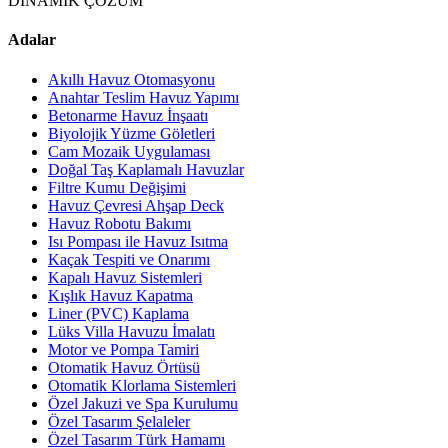
DİNAMİK ÇÖZÜM
Adalar
Akıllı Havuz Otomasyonu
Anahtar Teslim Havuz Yapımı
Betonarme Havuz İnşaatı
Biyolojik Yüzme Göletleri
Cam Mozaik Uygulaması
Doğal Taş Kaplamalı Havuzlar
Filtre Kumu Değişimi
Havuz Çevresi Ahşap Deck
Havuz Robotu Bakımı
Isı Pompası ile Havuz Isıtma
Kaçak Tespiti ve Onarımı
Kapalı Havuz Sistemleri
Kışlık Havuz Kapatma
Liner (PVC) Kaplama
Lüks Villa Havuzu İmalatı
Motor ve Pompa Tamiri
Otomatik Havuz Örtüsü
Otomatik Klorlama Sistemleri
Özel Jakuzi ve Spa Kurulumu
Özel Tasarım Şelaleler
Özel Tasarım Türk Hamamı