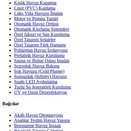
Kışlık Havuz Kapatma
Liner (PVC) Kaplama
Lüks Villa Havuzu İmalatı
Motor ve Pompa Tamiri
Otomatik Havuz Örtüsü
Otomatik Klorlama Sistemleri
Özel Jakuzi ve Spa Kurulumu
Özel Tasarım Şelaleler
Özel Tasarım Türk Hamamı
Poliüretan Havuz İzolasyonu
Prefabrik Havuz Kurulumu
Sauna ve Buhar Odası İmalatı
Sezonluk Havuz Bakımı
Şok Havuzu (Cold Plunge)
Sonsuzluk (Infinity) Havuzu
Sualtı LED Aydınlatma
Tuzlu Su Jeneratörü Kurulumu
UV ve Ozon Dezenfeksiyon
Bağcılar
Akıllı Havuz Otomasyonu
Anahtar Teslim Havuz Yapımı
Betonarme Havuz İnşaatı
Biyolojik Yüzme Göletleri