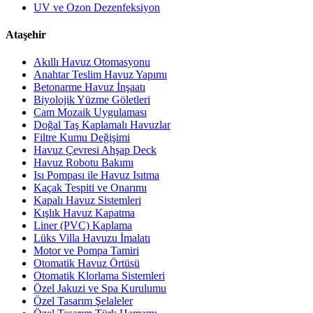
UV ve Ozon Dezenfeksiyon
Ataşehir
Akıllı Havuz Otomasyonu
Anahtar Teslim Havuz Yapımı
Betonarme Havuz İnşaatı
Biyolojik Yüzme Göletleri
Cam Mozaik Uygulaması
Doğal Taş Kaplamalı Havuzlar
Filtre Kumu Değişimi
Havuz Çevresi Ahşap Deck
Havuz Robotu Bakımı
Isı Pompası ile Havuz Isıtma
Kaçak Tespiti ve Onarımı
Kapalı Havuz Sistemleri
Kışlık Havuz Kapatma
Liner (PVC) Kaplama
Lüks Villa Havuzu İmalatı
Motor ve Pompa Tamiri
Otomatik Havuz Örtüsü
Otomatik Klorlama Sistemleri
Özel Jakuzi ve Spa Kurulumu
Özel Tasarım Şelaleler