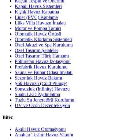
Kaçak Tespiti ve Onarımı
Kapalı Havuz Sistemleri
Kışlık Havuz Kapatma
Liner (PVC) Kaplama
Lüks Villa Havuzu İmalatı
Motor ve Pompa Tamiri
Otomatik Havuz Örtüsü
Otomatik Klorlama Sistemleri
Özel Jakuzi ve Spa Kurulumu
Özel Tasarım Şelaleler
Özel Tasarım Türk Hamamı
Poliüretan Havuz İzolasyonu
Prefabrik Havuz Kurulumu
Sauna ve Buhar Odası İmalatı
Sezonluk Havuz Bakımı
Şok Havuzu (Cold Plunge)
Sonsuzluk (Infinity) Havuzu
Sualtı LED Aydınlatma
Tuzlu Su Jeneratörü Kurulumu
UV ve Ozon Dezenfeksiyon
Bitez
Akıllı Havuz Otomasyonu
Anahtar Teslim Havuz Yapımı