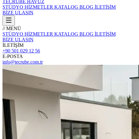
TECRÜBE
HAVUZ
STÜDYO
HİZMETLER
KATALOG
BLOG
İLETİŞİM
BİZE ULAŞIN
// MENÜ
STÜDYO
HİZMETLER
KATALOG
BLOG
İLETİŞİM
BİZE ULAŞIN
İLETİŞİM
+90 501 029 12 56
E-POSTA
info@tecrube.com.tr