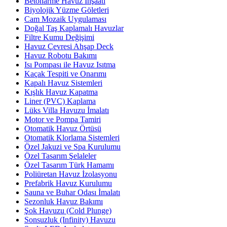
Betonarme Havuz İnşaatı
Biyolojik Yüzme Göletleri
Cam Mozaik Uygulaması
Doğal Taş Kaplamalı Havuzlar
Filtre Kumu Değişimi
Havuz Çevresi Ahşap Deck
Havuz Robotu Bakımı
Isı Pompası ile Havuz Isıtma
Kaçak Tespiti ve Onarımı
Kapalı Havuz Sistemleri
Kışlık Havuz Kapatma
Liner (PVC) Kaplama
Lüks Villa Havuzu İmalatı
Motor ve Pompa Tamiri
Otomatik Havuz Örtüsü
Otomatik Klorlama Sistemleri
Özel Jakuzi ve Spa Kurulumu
Özel Tasarım Şelaleler
Özel Tasarım Türk Hamamı
Poliüretan Havuz İzolasyonu
Prefabrik Havuz Kurulumu
Sauna ve Buhar Odası İmalatı
Sezonluk Havuz Bakımı
Şok Havuzu (Cold Plunge)
Sonsuzluk (Infinity) Havuzu