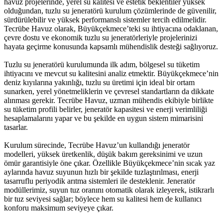
havuz projelerinde, yerel su kalitesi ve estetik beklentiler yüksek
olduğundan, tuzlu su jeneratörü kurulum çözümlerinde de güvenilir,
sürdürülebilir ve yüksek performanslı sistemler tercih edilmelidir.
Tecrübe Havuz olarak, Büyükçekmece’teki su ihtiyacına odaklanan,
çevre dostu ve ekonomik tuzlu su jeneratörleriyle projelerinizi
hayata geçirme konusunda kapsamlı mühendislik desteği sağlıyoruz.
Tuzlu su jeneratörü kurulumunda ilk adım, bölgesel su tüketim
ihtiyacını ve mevcut su kalitesini analiz etmektir. Büyükçekmece’nin
deniz kıyılarına yakınlığı, tuzlu su üretimi için ideal bir ortam
sunarken, yerel yönetmeliklerin ve çevresel standartların da dikkate
alınması gerekir. Tecrübe Havuz, uzman mühendis ekibiyle birlikte
su tüketim profili belirler, jeneratör kapasitesi ve enerji verimliliği
hesaplamalarını yapar ve bu şekilde en uygun sistem mimarisini
tasarlar.
Kurulum sürecinde, Tecrübe Havuz’un kullandığı jeneratör
modelleri, yüksek üretkenlik, düşük bakım gereksinimi ve uzun
ömür garantisiyle öne çıkar. Özellikle Büyükçekmece’nin sıcak yaz
aylarında havuz suyunun hızlı bir şekilde tuzlaştırılması, enerji
tasarruflu periyodik arıtma sistemleri ile desteklenir. Jeneratör
modüllerimiz, suyun tuz oranını otomatik olarak izleyerek, istikrarlı
bir tuz seviyesi sağlar; böylece hem su kalitesi hem de kullanıcı
konforu maksimum seviyeye çıkar.