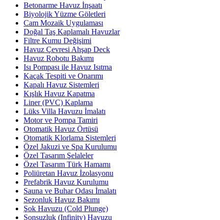
Betonarme Havuz İnşaatı
Biyolojik Yüzme Göletleri
Cam Mozaik Uygulaması
Doğal Taş Kaplamalı Havuzlar
Filtre Kumu Değişimi
Havuz Çevresi Ahşap Deck
Havuz Robotu Bakımı
Isı Pompası ile Havuz Isıtma
Kaçak Tespiti ve Onarımı
Kapalı Havuz Sistemleri
Kışlık Havuz Kapatma
Liner (PVC) Kaplama
Lüks Villa Havuzu İmalatı
Motor ve Pompa Tamiri
Otomatik Havuz Örtüsü
Otomatik Klorlama Sistemleri
Özel Jakuzi ve Spa Kurulumu
Özel Tasarım Şelaleler
Özel Tasarım Türk Hamamı
Poliüretan Havuz İzolasyonu
Prefabrik Havuz Kurulumu
Sauna ve Buhar Odası İmalatı
Sezonluk Havuz Bakımı
Şok Havuzu (Cold Plunge)
Sonsuzluk (Infinity) Havuzu