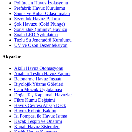
Poliüretan Havuz İzolasyonu
Prefabrik Havuz Kurulumu
Sauna ve Buhar Odası İmalatı
Sezonluk Havuz Bakımı
Şok Havuzu (Cold Plunge)
Sonsuzluk (Infinity) Havuzu
Sualtı LED Aydınlatma
Tuzlu Su Jeneratörü Kurulumu
UV ve Ozon Dezenfeksiyon
Akyarlar
Akıllı Havuz Otomasyonu
Anahtar Teslim Havuz Yapımı
Betonarme Havuz İnşaatı
Biyolojik Yüzme Göletleri
Cam Mozaik Uygulaması
Doğal Taş Kaplamalı Havuzlar
Filtre Kumu Değişimi
Havuz Çevresi Ahşap Deck
Havuz Robotu Bakımı
Isı Pompası ile Havuz Isıtma
Kaçak Tespiti ve Onarımı
Kapalı Havuz Sistemleri
Kışlık Havuz Kapatma