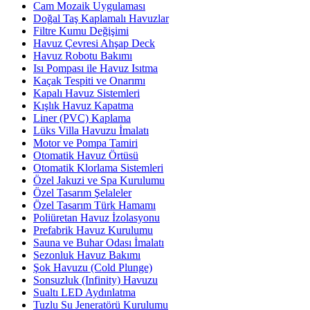
Cam Mozaik Uygulaması
Doğal Taş Kaplamalı Havuzlar
Filtre Kumu Değişimi
Havuz Çevresi Ahşap Deck
Havuz Robotu Bakımı
Isı Pompası ile Havuz Isıtma
Kaçak Tespiti ve Onarımı
Kapalı Havuz Sistemleri
Kışlık Havuz Kapatma
Liner (PVC) Kaplama
Lüks Villa Havuzu İmalatı
Motor ve Pompa Tamiri
Otomatik Havuz Örtüsü
Otomatik Klorlama Sistemleri
Özel Jakuzi ve Spa Kurulumu
Özel Tasarım Şelaleler
Özel Tasarım Türk Hamamı
Poliüretan Havuz İzolasyonu
Prefabrik Havuz Kurulumu
Sauna ve Buhar Odası İmalatı
Sezonluk Havuz Bakımı
Şok Havuzu (Cold Plunge)
Sonsuzluk (Infinity) Havuzu
Sualtı LED Aydınlatma
Tuzlu Su Jeneratörü Kurulumu