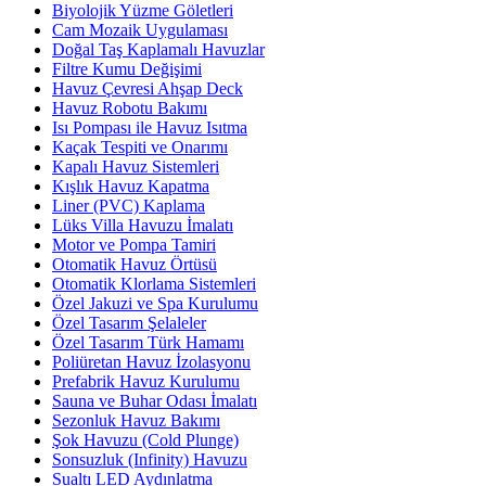
Biyolojik Yüzme Göletleri
Cam Mozaik Uygulaması
Doğal Taş Kaplamalı Havuzlar
Filtre Kumu Değişimi
Havuz Çevresi Ahşap Deck
Havuz Robotu Bakımı
Isı Pompası ile Havuz Isıtma
Kaçak Tespiti ve Onarımı
Kapalı Havuz Sistemleri
Kışlık Havuz Kapatma
Liner (PVC) Kaplama
Lüks Villa Havuzu İmalatı
Motor ve Pompa Tamiri
Otomatik Havuz Örtüsü
Otomatik Klorlama Sistemleri
Özel Jakuzi ve Spa Kurulumu
Özel Tasarım Şelaleler
Özel Tasarım Türk Hamamı
Poliüretan Havuz İzolasyonu
Prefabrik Havuz Kurulumu
Sauna ve Buhar Odası İmalatı
Sezonluk Havuz Bakımı
Şok Havuzu (Cold Plunge)
Sonsuzluk (Infinity) Havuzu
Sualtı LED Aydınlatma