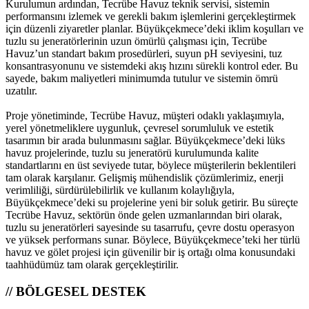
Kurulumun ardından, Tecrübe Havuz teknik servisi, sistemin
performansını izlemek ve gerekli bakım işlemlerini gerçekleştirmek
için düzenli ziyaretler planlar. Büyükçekmece’deki iklim koşulları ve
tuzlu su jeneratörlerinin uzun ömürlü çalışması için, Tecrübe
Havuz’un standart bakım prosedürleri, suyun pH seviyesini, tuz
konsantrasyonunu ve sistemdeki akış hızını sürekli kontrol eder. Bu
sayede, bakım maliyetleri minimumda tutulur ve sistemin ömrü
uzatılır.
Proje yönetiminde, Tecrübe Havuz, müşteri odaklı yaklaşımıyla,
yerel yönetmeliklere uygunluk, çevresel sorumluluk ve estetik
tasarımın bir arada bulunmasını sağlar. Büyükçekmece’deki lüks
havuz projelerinde, tuzlu su jeneratörü kurulumunda kalite
standartlarını en üst seviyede tutar, böylece müşterilerin beklentileri
tam olarak karşılanır. Gelişmiş mühendislik çözümlerimiz, enerji
verimliliği, sürdürülebilirlik ve kullanım kolaylığıyla,
Büyükçekmece’deki su projelerine yeni bir soluk getirir. Bu süreçte
Tecrübe Havuz, sektörün önde gelen uzmanlarından biri olarak,
tuzlu su jeneratörleri sayesinde su tasarrufu, çevre dostu operasyon
ve yüksek performans sunar. Böylece, Büyükçekmece’teki her türlü
havuz ve gölet projesi için güvenilir bir iş ortağı olma konusundaki
taahhüdümüz tam olarak gerçekleştirilir.
// BÖLGESEL DESTEK