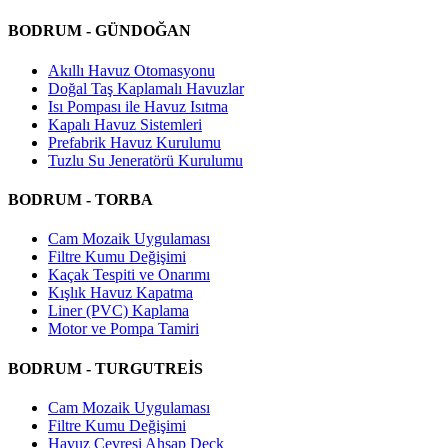
BODRUM - GÜNDOĞAN
Akıllı Havuz Otomasyonu
Doğal Taş Kaplamalı Havuzlar
Isı Pompası ile Havuz Isıtma
Kapalı Havuz Sistemleri
Prefabrik Havuz Kurulumu
Tuzlu Su Jeneratörü Kurulumu
BODRUM - TORBA
Cam Mozaik Uygulaması
Filtre Kumu Değişimi
Kaçak Tespiti ve Onarımı
Kışlık Havuz Kapatma
Liner (PVC) Kaplama
Motor ve Pompa Tamiri
BODRUM - TURGUTREİS
Cam Mozaik Uygulaması
Filtre Kumu Değişimi
Havuz Çevresi Ahşap Deck