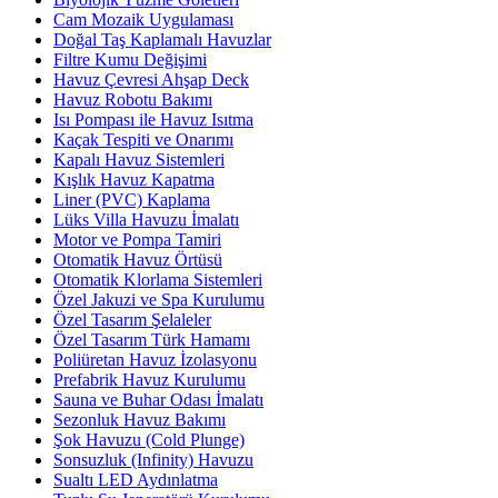
Cam Mozaik Uygulaması
Doğal Taş Kaplamalı Havuzlar
Filtre Kumu Değişimi
Havuz Çevresi Ahşap Deck
Havuz Robotu Bakımı
Isı Pompası ile Havuz Isıtma
Kaçak Tespiti ve Onarımı
Kapalı Havuz Sistemleri
Kışlık Havuz Kapatma
Liner (PVC) Kaplama
Lüks Villa Havuzu İmalatı
Motor ve Pompa Tamiri
Otomatik Havuz Örtüsü
Otomatik Klorlama Sistemleri
Özel Jakuzi ve Spa Kurulumu
Özel Tasarım Şelaleler
Özel Tasarım Türk Hamamı
Poliüretan Havuz İzolasyonu
Prefabrik Havuz Kurulumu
Sauna ve Buhar Odası İmalatı
Sezonluk Havuz Bakımı
Şok Havuzu (Cold Plunge)
Sonsuzluk (Infinity) Havuzu
Sualtı LED Aydınlatma