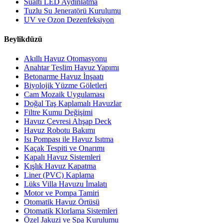
Sualtı LED Aydınlatma
Tuzlu Su Jeneratörü Kurulumu
UV ve Ozon Dezenfeksiyon
Beylikdüzü
Akıllı Havuz Otomasyonu
Anahtar Teslim Havuz Yapımı
Betonarme Havuz İnşaatı
Biyolojik Yüzme Göletleri
Cam Mozaik Uygulaması
Doğal Taş Kaplamalı Havuzlar
Filtre Kumu Değişimi
Havuz Çevresi Ahşap Deck
Havuz Robotu Bakımı
Isı Pompası ile Havuz Isıtma
Kaçak Tespiti ve Onarımı
Kapalı Havuz Sistemleri
Kışlık Havuz Kapatma
Liner (PVC) Kaplama
Lüks Villa Havuzu İmalatı
Motor ve Pompa Tamiri
Otomatik Havuz Örtüsü
Otomatik Klorlama Sistemleri
Özel Jakuzi ve Spa Kurulumu