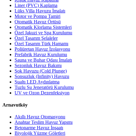
Liner (PVC) Kaplama
Lüks Villa Havuzu İmalatı
Motor ve Pompa Tamiri
Otomatik Havuz Örtüsü
Otomatik Klorlama Sistemleri
Özel Jakuzi ve Spa Kurulumu
Özel Tasarım Şelaleler
Özel Tasarım Türk Hamamı
Poliüretan Havuz İzolasyonu
Prefabrik Havuz Kurulumu
Sauna ve Buhar Odası İmalatı
Sezonluk Havuz Bakımı
Şok Havuzu (Cold Plunge)
Sonsuzluk (Infinity) Havuzu
Sualtı LED Aydınlatma
Tuzlu Su Jeneratörü Kurulumu
UV ve Ozon Dezenfeksiyon
Arnavutköy
Akıllı Havuz Otomasyonu
Anahtar Teslim Havuz Yapımı
Betonarme Havuz İnşaatı
Biyolojik Yüzme Göletleri