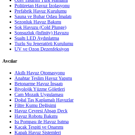
Özel Tasarım Türk Hamamı
Poliüretan Havuz İzolasyonu
Prefabrik Havuz Kurulumu
Sauna ve Buhar Odası İmalatı
Sezonluk Havuz Bakımı
Şok Havuzu (Cold Plunge)
Sonsuzluk (Infinity) Havuzu
Sualtı LED Aydınlatma
Tuzlu Su Jeneratörü Kurulumu
UV ve Ozon Dezenfeksiyon
Avcılar
Akıllı Havuz Otomasyonu
Anahtar Teslim Havuz Yapımı
Betonarme Havuz İnşaatı
Biyolojik Yüzme Göletleri
Cam Mozaik Uygulaması
Doğal Taş Kaplamalı Havuzlar
Filtre Kumu Değişimi
Havuz Çevresi Ahşap Deck
Havuz Robotu Bakımı
Isı Pompası ile Havuz Isıtma
Kaçak Tespiti ve Onarımı
Kapalı Havuz Sistemleri