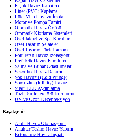
Kapalı Havuz Sistemleri
Kışlık Havuz Kapatma
Liner (PVC) Kaplama
Lüks Villa Havuzu İmalatı
Motor ve Pompa Tamiri
Otomatik Havuz Örtüsü
Otomatik Klorlama Sistemleri
Özel Jakuzi ve Spa Kurulumu
Özel Tasarım Şelaleler
Özel Tasarım Türk Hamamı
Poliüretan Havuz İzolasyonu
Prefabrik Havuz Kurulumu
Sauna ve Buhar Odası İmalatı
Sezonluk Havuz Bakımı
Şok Havuzu (Cold Plunge)
Sonsuzluk (Infinity) Havuzu
Sualtı LED Aydınlatma
Tuzlu Su Jeneratörü Kurulumu
UV ve Ozon Dezenfeksiyon
Başakşehir
Akıllı Havuz Otomasyonu
Anahtar Teslim Havuz Yapımı
Betonarme Havuz İnşaatı