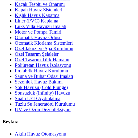
Kaçak Tespiti ve Onarımı
Kapalı Havuz Sistemleri
Kışlık Havuz Kapatma
Liner (PVC) Kaplama
Lüks Villa Havuzu İmalatı
Motor ve Pompa Tamiri
Otomatik Havuz Örtüsü
Otomatik Klorlama Sistemleri
Özel Jakuzi ve Spa Kurulumu
Özel Tasarım Şelaleler
Özel Tasarım Türk Hamamı
Poliüretan Havuz İzolasyonu
Prefabrik Havuz Kurulumu
Sauna ve Buhar Odası İmalatı
Sezonluk Havuz Bakımı
Şok Havuzu (Cold Plunge)
Sonsuzluk (Infinity) Havuzu
Sualtı LED Aydınlatma
Tuzlu Su Jeneratörü Kurulumu
UV ve Ozon Dezenfeksiyon
Beykoz
Akıllı Havuz Otomasyonu