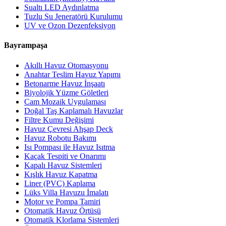
Sualtı LED Aydınlatma
Tuzlu Su Jeneratörü Kurulumu
UV ve Ozon Dezenfeksiyon
Bayrampaşa
Akıllı Havuz Otomasyonu
Anahtar Teslim Havuz Yapımı
Betonarme Havuz İnşaatı
Biyolojik Yüzme Göletleri
Cam Mozaik Uygulaması
Doğal Taş Kaplamalı Havuzlar
Filtre Kumu Değişimi
Havuz Çevresi Ahşap Deck
Havuz Robotu Bakımı
Isı Pompası ile Havuz Isıtma
Kaçak Tespiti ve Onarımı
Kapalı Havuz Sistemleri
Kışlık Havuz Kapatma
Liner (PVC) Kaplama
Lüks Villa Havuzu İmalatı
Motor ve Pompa Tamiri
Otomatik Havuz Örtüsü
Otomatik Klorlama Sistemleri