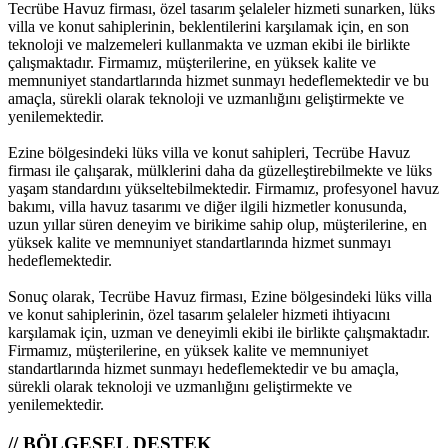
Tecrübe Havuz firması, özel tasarım şelaleler hizmeti sunarken, lüks
villa ve konut sahiplerinin, beklentilerini karşılamak için, en son
teknoloji ve malzemeleri kullanmakta ve uzman ekibi ile birlikte
çalışmaktadır. Firmamız, müşterilerine, en yüksek kalite ve
memnuniyet standartlarında hizmet sunmayı hedeflemektedir ve bu
amaçla, sürekli olarak teknoloji ve uzmanlığını geliştirmekte ve
yenilemektedir.
Ezine bölgesindeki lüks villa ve konut sahipleri, Tecrübe Havuz
firması ile çalışarak, mülklerini daha da güzelleştirebilmekte ve lüks
yaşam standardını yükseltebilmektedir. Firmamız, profesyonel havuz
bakımı, villa havuz tasarımı ve diğer ilgili hizmetler konusunda,
uzun yıllar süren deneyim ve birikime sahip olup, müşterilerine, en
yüksek kalite ve memnuniyet standartlarında hizmet sunmayı
hedeflemektedir.
Sonuç olarak, Tecrübe Havuz firması, Ezine bölgesindeki lüks villa
ve konut sahiplerinin, özel tasarım şelaleler hizmeti ihtiyacını
karşılamak için, uzman ve deneyimli ekibi ile birlikte çalışmaktadır.
Firmamız, müşterilerine, en yüksek kalite ve memnuniyet
standartlarında hizmet sunmayı hedeflemektedir ve bu amaçla,
sürekli olarak teknoloji ve uzmanlığını geliştirmekte ve
yenilemektedir.
// BÖLGESEL DESTEK