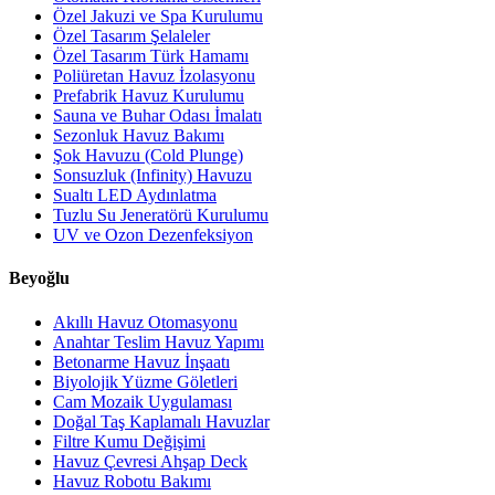
Özel Jakuzi ve Spa Kurulumu
Özel Tasarım Şelaleler
Özel Tasarım Türk Hamamı
Poliüretan Havuz İzolasyonu
Prefabrik Havuz Kurulumu
Sauna ve Buhar Odası İmalatı
Sezonluk Havuz Bakımı
Şok Havuzu (Cold Plunge)
Sonsuzluk (Infinity) Havuzu
Sualtı LED Aydınlatma
Tuzlu Su Jeneratörü Kurulumu
UV ve Ozon Dezenfeksiyon
Beyoğlu
Akıllı Havuz Otomasyonu
Anahtar Teslim Havuz Yapımı
Betonarme Havuz İnşaatı
Biyolojik Yüzme Göletleri
Cam Mozaik Uygulaması
Doğal Taş Kaplamalı Havuzlar
Filtre Kumu Değişimi
Havuz Çevresi Ahşap Deck
Havuz Robotu Bakımı