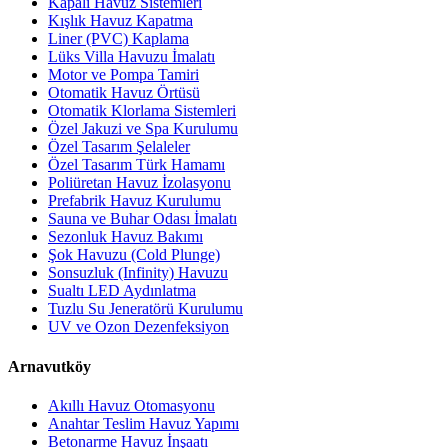
Kapalı Havuz Sistemleri
Kışlık Havuz Kapatma
Liner (PVC) Kaplama
Lüks Villa Havuzu İmalatı
Motor ve Pompa Tamiri
Otomatik Havuz Örtüsü
Otomatik Klorlama Sistemleri
Özel Jakuzi ve Spa Kurulumu
Özel Tasarım Şelaleler
Özel Tasarım Türk Hamamı
Poliüretan Havuz İzolasyonu
Prefabrik Havuz Kurulumu
Sauna ve Buhar Odası İmalatı
Sezonluk Havuz Bakımı
Şok Havuzu (Cold Plunge)
Sonsuzluk (Infinity) Havuzu
Sualtı LED Aydınlatma
Tuzlu Su Jeneratörü Kurulumu
UV ve Ozon Dezenfeksiyon
Arnavutköy
Akıllı Havuz Otomasyonu
Anahtar Teslim Havuz Yapımı
Betonarme Havuz İnşaatı