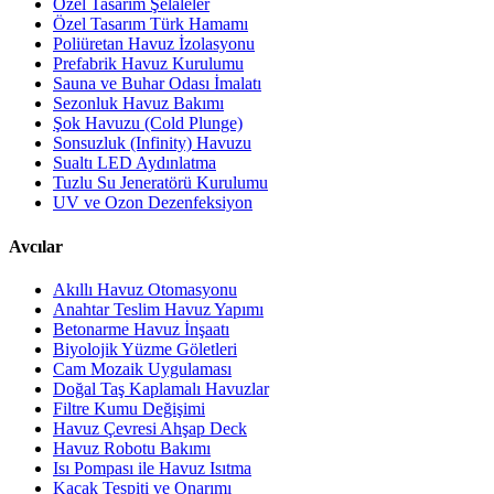
Özel Tasarım Şelaleler
Özel Tasarım Türk Hamamı
Poliüretan Havuz İzolasyonu
Prefabrik Havuz Kurulumu
Sauna ve Buhar Odası İmalatı
Sezonluk Havuz Bakımı
Şok Havuzu (Cold Plunge)
Sonsuzluk (Infinity) Havuzu
Sualtı LED Aydınlatma
Tuzlu Su Jeneratörü Kurulumu
UV ve Ozon Dezenfeksiyon
Avcılar
Akıllı Havuz Otomasyonu
Anahtar Teslim Havuz Yapımı
Betonarme Havuz İnşaatı
Biyolojik Yüzme Göletleri
Cam Mozaik Uygulaması
Doğal Taş Kaplamalı Havuzlar
Filtre Kumu Değişimi
Havuz Çevresi Ahşap Deck
Havuz Robotu Bakımı
Isı Pompası ile Havuz Isıtma
Kaçak Tespiti ve Onarımı