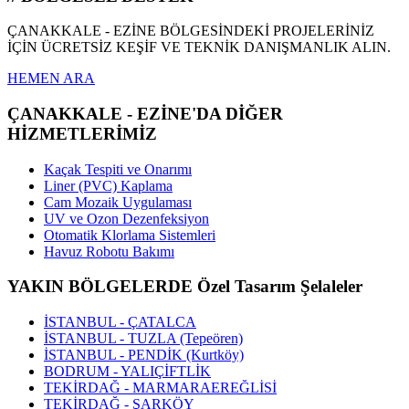
ÇANAKKALE - EZİNE BÖLGESİNDEKİ PROJELERİNİZ
İÇİN ÜCRETSİZ KEŞİF VE TEKNİK DANIŞMANLIK ALIN.
HEMEN ARA
ÇANAKKALE - EZİNE'DA DİĞER
HİZMETLERİMİZ
Kaçak Tespiti ve Onarımı
Liner (PVC) Kaplama
Cam Mozaik Uygulaması
UV ve Ozon Dezenfeksiyon
Otomatik Klorlama Sistemleri
Havuz Robotu Bakımı
YAKIN BÖLGELERDE Özel Tasarım Şelaleler
İSTANBUL - ÇATALCA
İSTANBUL - TUZLA (Tepeören)
İSTANBUL - PENDİK (Kurtköy)
BODRUM - YALIÇİFTLİK
TEKİRDAĞ - MARMARAEREĞLİSİ
TEKİRDAĞ - ŞARKÖY