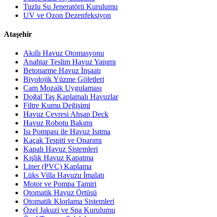
Tuzlu Su Jeneratörü Kurulumu
UV ve Ozon Dezenfeksiyon
Ataşehir
Akıllı Havuz Otomasyonu
Anahtar Teslim Havuz Yapımı
Betonarme Havuz İnşaatı
Biyolojik Yüzme Göletleri
Cam Mozaik Uygulaması
Doğal Taş Kaplamalı Havuzlar
Filtre Kumu Değişimi
Havuz Çevresi Ahşap Deck
Havuz Robotu Bakımı
Isı Pompası ile Havuz Isıtma
Kaçak Tespiti ve Onarımı
Kapalı Havuz Sistemleri
Kışlık Havuz Kapatma
Liner (PVC) Kaplama
Lüks Villa Havuzu İmalatı
Motor ve Pompa Tamiri
Otomatik Havuz Örtüsü
Otomatik Klorlama Sistemleri
Özel Jakuzi ve Spa Kurulumu