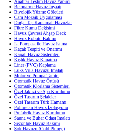
Anahtar Teslim Havuz Yapımı
Betonarme Havuz İnşaatı
Biyolojik Yüzme Göletleri
Cam Mozaik Uygulaması
Doğal Taş Kaplamalı Havuzlar
Filtre Kumu Değişimi
Havuz Çevresi Ahşap Deck
Havuz Robotu Bakımı
Isı Pompası ile Havuz Isıtma
Kaçak Tespiti ve Onarımı
Kapalı Havuz Sistemleri
Kışlık Havuz Kapatma
Liner (PVC) Kaplama
Lüks Villa Havuzu İmalatı
Motor ve Pompa Tamiri
Otomatik Havuz Örtüsü
Otomatik Klorlama Sistemleri
Özel Jakuzi ve Spa Kurulumu
Özel Tasarım Şelaleler
Özel Tasarım Türk Hamamı
Poliüretan Havuz İzolasyonu
Prefabrik Havuz Kurulumu
Sauna ve Buhar Odası İmalatı
Sezonluk Havuz Bakımı
Şok Havuzu (Cold Plunge)