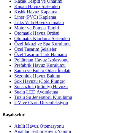
Kaçak Tespiti ve Onarımı
Kapalı Havuz Sistemleri
Kışlık Havuz Kapatma
Liner (PVC) Kaplama
Lüks Villa Havuzu İmalatı
Motor ve Pompa Tamiri
Otomatik Havuz Örtüsü
Otomatik Klorlama Sistemleri
Özel Jakuzi ve Spa Kurulumu
Özel Tasarım Şelaleler
Özel Tasarım Türk Hamamı
Poliüretan Havuz İzolasyonu
Prefabrik Havuz Kurulumu
Sauna ve Buhar Odası İmalatı
Sezonluk Havuz Bakımı
Şok Havuzu (Cold Plunge)
Sonsuzluk (Infinity) Havuzu
Sualtı LED Aydınlatma
Tuzlu Su Jeneratörü Kurulumu
UV ve Ozon Dezenfeksiyon
Başakşehir
Akıllı Havuz Otomasyonu
Anahtar Teslim Havuz Yapımı