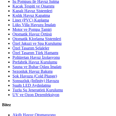
Isı Pompası ile Havuz Isıtma
Kaçak Tespiti ve Onarımı
Kapalı Havuz Sistemleri
Kışlık Havuz Kapatma
Liner (PVC) Kaplama
Lüks Villa Havuzu İmalatı
Motor ve Pompa Tamiri
Otomatik Havuz Örtüsü
Otomatik Klorlama Sistemleri
Özel Jakuzi ve Spa Kurulumu
Özel Tasarım Şelaleler
Özel Tasarım Türk Hamamı
Poliüretan Havuz İzolasyonu
Prefabrik Havuz Kurulumu
Sauna ve Buhar Odası İmalatı
Sezonluk Havuz Bakımı
Şok Havuzu (Cold Plunge)
Sonsuzluk (Infinity) Havuzu
Sualtı LED Aydınlatma
Tuzlu Su Jeneratörü Kurulumu
UV ve Ozon Dezenfeksiyon
Bitez
Akıllı Havuz Otomasyonu