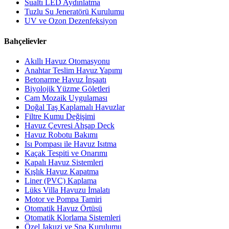
Sualtı LED Aydınlatma
Tuzlu Su Jeneratörü Kurulumu
UV ve Ozon Dezenfeksiyon
Bahçelievler
Akıllı Havuz Otomasyonu
Anahtar Teslim Havuz Yapımı
Betonarme Havuz İnşaatı
Biyolojik Yüzme Göletleri
Cam Mozaik Uygulaması
Doğal Taş Kaplamalı Havuzlar
Filtre Kumu Değişimi
Havuz Çevresi Ahşap Deck
Havuz Robotu Bakımı
Isı Pompası ile Havuz Isıtma
Kaçak Tespiti ve Onarımı
Kapalı Havuz Sistemleri
Kışlık Havuz Kapatma
Liner (PVC) Kaplama
Lüks Villa Havuzu İmalatı
Motor ve Pompa Tamiri
Otomatik Havuz Örtüsü
Otomatik Klorlama Sistemleri
Özel Jakuzi ve Spa Kurulumu