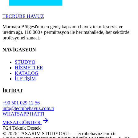
TECRÜBE
HAVUZ
Marmara Bölgesi'nin en geniş kapsamlı havuz teknik servis ve
üretim ağı. 110.000+ permütasyon ile her mahallede, her sektörde
profesyonel zanaat.
NAVİGASYON
STÜDYO
HİZMETLER
KATALOG
İLETİŞİM
İRTİBAT
+90 501 029 12 56
info@tecrubehavuz.com.tr
WHATSAPP HATTI
MESAJ GÖNDER
7/24 Teknik Destek
© 2026 TASARIM STÜDYOSU — tecrubehavuz.com.tr