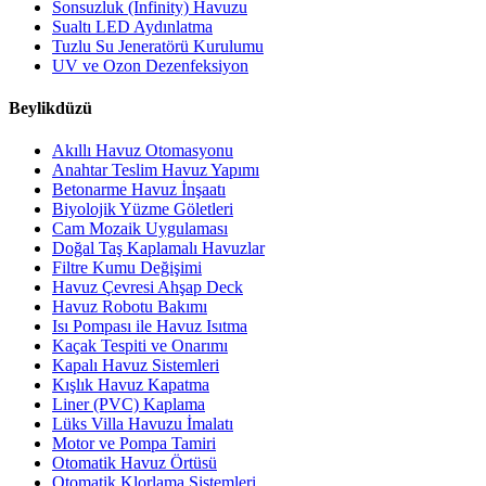
Sonsuzluk (Infinity) Havuzu
Sualtı LED Aydınlatma
Tuzlu Su Jeneratörü Kurulumu
UV ve Ozon Dezenfeksiyon
Beylikdüzü
Akıllı Havuz Otomasyonu
Anahtar Teslim Havuz Yapımı
Betonarme Havuz İnşaatı
Biyolojik Yüzme Göletleri
Cam Mozaik Uygulaması
Doğal Taş Kaplamalı Havuzlar
Filtre Kumu Değişimi
Havuz Çevresi Ahşap Deck
Havuz Robotu Bakımı
Isı Pompası ile Havuz Isıtma
Kaçak Tespiti ve Onarımı
Kapalı Havuz Sistemleri
Kışlık Havuz Kapatma
Liner (PVC) Kaplama
Lüks Villa Havuzu İmalatı
Motor ve Pompa Tamiri
Otomatik Havuz Örtüsü
Otomatik Klorlama Sistemleri