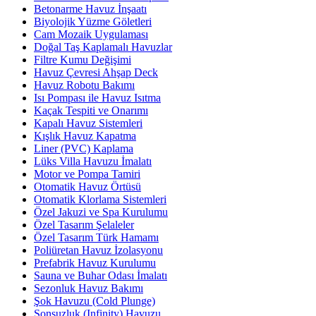
Betonarme Havuz İnşaatı
Biyolojik Yüzme Göletleri
Cam Mozaik Uygulaması
Doğal Taş Kaplamalı Havuzlar
Filtre Kumu Değişimi
Havuz Çevresi Ahşap Deck
Havuz Robotu Bakımı
Isı Pompası ile Havuz Isıtma
Kaçak Tespiti ve Onarımı
Kapalı Havuz Sistemleri
Kışlık Havuz Kapatma
Liner (PVC) Kaplama
Lüks Villa Havuzu İmalatı
Motor ve Pompa Tamiri
Otomatik Havuz Örtüsü
Otomatik Klorlama Sistemleri
Özel Jakuzi ve Spa Kurulumu
Özel Tasarım Şelaleler
Özel Tasarım Türk Hamamı
Poliüretan Havuz İzolasyonu
Prefabrik Havuz Kurulumu
Sauna ve Buhar Odası İmalatı
Sezonluk Havuz Bakımı
Şok Havuzu (Cold Plunge)
Sonsuzluk (Infinity) Havuzu