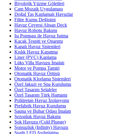
Biyolojik Yüzme Göletleri
Cam Mozaik Uygulaması
Doğal Taş Kaplamalı Havuzlar
Filtre Kumu Değişimi
Havuz Çevresi Ahşap Deck
Havuz Robotu Bakımı
Isı Pompası ile Havuz Isıtma
Kaçak Tespiti ve Onarımı
Kapalı Havuz Sistemleri
Kışlık Havuz Kapatma
Liner (PVC) Kaplama
Lüks Villa Havuzu İmalatı
Motor ve Pompa Tamiri
Otomatik Havuz Örtüsü
Otomatik Klorlama Sistemleri
Özel Jakuzi ve Spa Kurulumu
Özel Tasarım Şelaleler
Özel Tasarım Türk Hamamı
Poliüretan Havuz İzolasyonu
Prefabrik Havuz Kurulumu
Sauna ve Buhar Odası İmalatı
Sezonluk Havuz Bakımı
Şok Havuzu (Cold Plunge)
Sonsuzluk (Infinity) Havuzu
Sualtı LED Aydınlatma