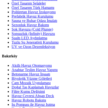
Özel Tasarım Şelaleler
Özel Tasarım Türk Hamamı
Poliüretan Havuz İzolasyonu
Prefabrik Havuz Kurulumu
Sauna ve Buhar Odası İmalatı
Sezonluk Havuz Bakımı
Şok Havuzu (Cold Plunge)
Sonsuzluk (Infinity) Havuzu
Sualtı LED Aydınlatma
Tuzlu Su Jeneratörü Kurulumu
UV ve Ozon Dezenfeksiyon
Bakırköy
Akıllı Havuz Otomasyonu
Anahtar Teslim Havuz Yapımı
Betonarme Havuz İnşaatı
Biyolojik Yüzme Göletleri
Cam Mozaik Uygulaması
Doğal Taş Kaplamalı Havuzlar
Filtre Kumu Değişimi
Havuz Çevresi Ahşap Deck
Havuz Robotu Bakımı
Isı Pompası ile Havuz Isıtma