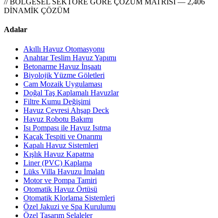
// BÖLGESEL SEKTÖRE GÖRE ÇÖZÜM MATRİSİ — 2,406
DİNAMİK ÇÖZÜM
Adalar
Akıllı Havuz Otomasyonu
Anahtar Teslim Havuz Yapımı
Betonarme Havuz İnşaatı
Biyolojik Yüzme Göletleri
Cam Mozaik Uygulaması
Doğal Taş Kaplamalı Havuzlar
Filtre Kumu Değişimi
Havuz Çevresi Ahşap Deck
Havuz Robotu Bakımı
Isı Pompası ile Havuz Isıtma
Kaçak Tespiti ve Onarımı
Kapalı Havuz Sistemleri
Kışlık Havuz Kapatma
Liner (PVC) Kaplama
Lüks Villa Havuzu İmalatı
Motor ve Pompa Tamiri
Otomatik Havuz Örtüsü
Otomatik Klorlama Sistemleri
Özel Jakuzi ve Spa Kurulumu
Özel Tasarım Şelaleler