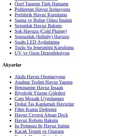
Özel Tasarım Türk Hamamı
Poliüretan Havuz İzolasyonu
Prefabrik Havuz Kurulumu
Sauna ve Buhar Odası İmalatı
Sezonluk Havuz Bakımı
Şok Havuzu (Cold Plunge)
Sonsuzluk (Infinity) Havuzu
Sualtı LED Aydınlatma
Tuzlu Su Jeneratörü Kurulumu
UV ve Ozon Dezenfeksiyon
Akyarlar
Akıllı Havuz Otomasyonu
Anahtar Teslim Havuz Yapımı
Betonarme Havuz İnşaatı
Biyolojik Yüzme Göletleri
Cam Mozaik Uygulaması
Doğal Taş Kaplamalı Havuzlar
Filtre Kumu Değişimi
Havuz Çevresi Ahşap Deck
Havuz Robotu Bakımı
Isı Pompası ile Havuz Isıtma
Kaçak Tespiti ve Onarımı