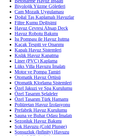
Betonarme Havuz İnşaatı
Biyolojik Yüzme Göletleri
Cam Mozaik Uygulaması
Doğal Taş Kaplamalı Havuzlar
Filtre Kumu Değişimi
Havuz Çevresi Ahşap Deck
Havuz Robotu Bakımı
Isı Pompası ile Havuz Isıtma
Kaçak Tespiti ve Onarımı
Kapalı Havuz Sistemleri
Kışlık Havuz Kapatma
Liner (PVC) Kaplama
Lüks Villa Havuzu İmalatı
Motor ve Pompa Tamiri
Otomatik Havuz Örtüsü
Otomatik Klorlama Sistemleri
Özel Jakuzi ve Spa Kurulumu
Özel Tasarım Şelaleler
Özel Tasarım Türk Hamamı
Poliüretan Havuz İzolasyonu
Prefabrik Havuz Kurulumu
Sauna ve Buhar Odası İmalatı
Sezonluk Havuz Bakımı
Şok Havuzu (Cold Plunge)
Sonsuzluk (Infinity) Havuzu