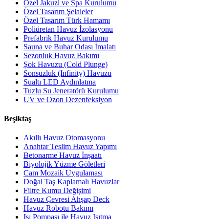
Özel Jakuzi ve Spa Kurulumu
Özel Tasarım Şelaleler
Özel Tasarım Türk Hamamı
Poliüretan Havuz İzolasyonu
Prefabrik Havuz Kurulumu
Sauna ve Buhar Odası İmalatı
Sezonluk Havuz Bakımı
Şok Havuzu (Cold Plunge)
Sonsuzluk (Infinity) Havuzu
Sualtı LED Aydınlatma
Tuzlu Su Jeneratörü Kurulumu
UV ve Ozon Dezenfeksiyon
Beşiktaş
Akıllı Havuz Otomasyonu
Anahtar Teslim Havuz Yapımı
Betonarme Havuz İnşaatı
Biyolojik Yüzme Göletleri
Cam Mozaik Uygulaması
Doğal Taş Kaplamalı Havuzlar
Filtre Kumu Değişimi
Havuz Çevresi Ahşap Deck
Havuz Robotu Bakımı
Isı Pompası ile Havuz Isıtma