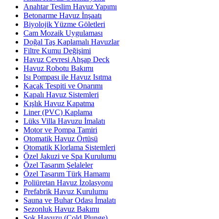
Anahtar Teslim Havuz Yapımı
Betonarme Havuz İnşaatı
Biyolojik Yüzme Göletleri
Cam Mozaik Uygulaması
Doğal Taş Kaplamalı Havuzlar
Filtre Kumu Değişimi
Havuz Çevresi Ahşap Deck
Havuz Robotu Bakımı
Isı Pompası ile Havuz Isıtma
Kaçak Tespiti ve Onarımı
Kapalı Havuz Sistemleri
Kışlık Havuz Kapatma
Liner (PVC) Kaplama
Lüks Villa Havuzu İmalatı
Motor ve Pompa Tamiri
Otomatik Havuz Örtüsü
Otomatik Klorlama Sistemleri
Özel Jakuzi ve Spa Kurulumu
Özel Tasarım Şelaleler
Özel Tasarım Türk Hamamı
Poliüretan Havuz İzolasyonu
Prefabrik Havuz Kurulumu
Sauna ve Buhar Odası İmalatı
Sezonluk Havuz Bakımı
Şok Havuzu (Cold Plunge)