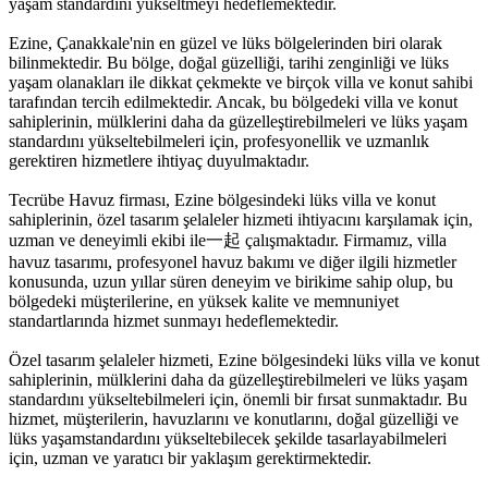
yaşam standardını yükseltmeyi hedeflemektedir.
Ezine, Çanakkale'nin en güzel ve lüks bölgelerinden biri olarak
bilinmektedir. Bu bölge, doğal güzelliği, tarihi zenginliği ve lüks
yaşam olanakları ile dikkat çekmekte ve birçok villa ve konut sahibi
tarafından tercih edilmektedir. Ancak, bu bölgedeki villa ve konut
sahiplerinin, mülklerini daha da güzelleştirebilmeleri ve lüks yaşam
standardını yükseltebilmeleri için, profesyonellik ve uzmanlık
gerektiren hizmetlere ihtiyaç duyulmaktadır.
Tecrübe Havuz firması, Ezine bölgesindeki lüks villa ve konut
sahiplerinin, özel tasarım şelaleler hizmeti ihtiyacını karşılamak için,
uzman ve deneyimli ekibi ile一起 çalışmaktadır. Firmamız, villa
havuz tasarımı, profesyonel havuz bakımı ve diğer ilgili hizmetler
konusunda, uzun yıllar süren deneyim ve birikime sahip olup, bu
bölgedeki müşterilerine, en yüksek kalite ve memnuniyet
standartlarında hizmet sunmayı hedeflemektedir.
Özel tasarım şelaleler hizmeti, Ezine bölgesindeki lüks villa ve konut
sahiplerinin, mülklerini daha da güzelleştirebilmeleri ve lüks yaşam
standardını yükseltebilmeleri için, önemli bir fırsat sunmaktadır. Bu
hizmet, müşterilerin, havuzlarını ve konutlarını, doğal güzelliği ve
lüks yaşamstandardını yükseltebilecek şekilde tasarlayabilmeleri
için, uzman ve yaratıcı bir yaklaşım gerektirmektedir.