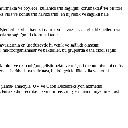
rtırmakta ve böylece, kullanıcıların sağlığını korumaktaสำค bir role
 villa ve konutların havuzlarını, en hijyenik ve sağlıklı hale
erilerine, villa havuz tasarımı ve havuz inşaatı gibi hizmetlerin yanı
ıların sağlığını da korumaktadır.
uzlarının en üst düzeyde hijyenik ve sağlıklı olmasını
i mikroorganizmalar ve bakteriler, bu gruplarda daha ciddi sağlık
knoloji ve uzmanlığını geliştirmekte ve müşteri memnuniyetini en üst
le, Tecrübe Havuz firması, bu bölgedeki lüks villa ve konut
k sağlamak amacıyla, UV ve Ozon Dezenfeksiyon hizmetini
arşılamaktadır. Tecrübe Havuz firması, müşteri memnuniyetini en üst