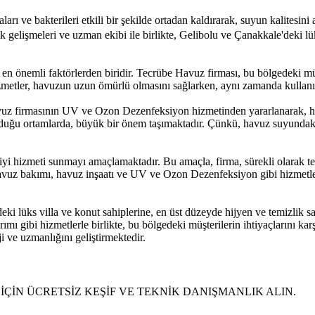
 bakterileri etkili bir şekilde ortadan kaldırarak, suyun kalitesini a
 gelişmeleri ve uzman ekibi ile birlikte, Gelibolu ve Çanakkale'deki lüks
 en önemli faktörlerden biridir. Tecrübe Havuz firması, bu bölgedeki müşt
zmetler, havuzun uzun ömürlü olmasını sağlarken, aynı zamanda kullanıc
avuz firmasının UV ve Ozon Dezenfeksiyon hizmetinden yararlanarak, hav
ulunduğu ortamlarda, büyük bir önem taşımaktadır. Çünkü, havuz suyundak
iyi hizmeti sunmayı amaçlamaktadır. Bu amaçla, firma, sürekli olarak te
havuz bakımı, havuz inşaatı ve UV ve Ozon Dezenfeksiyon gibi hizmetler
eki lüks villa ve konut sahiplerine, en üst düzeyde hijyen ve temizli
mı gibi hizmetlerle birlikte, bu bölgedeki müşterilerin ihtiyaçlarını k
 ve uzmanlığını geliştirmektedir.
ÇİN ÜCRETSİZ KEŞİF VE TEKNİK DANIŞMANLIK ALIN.