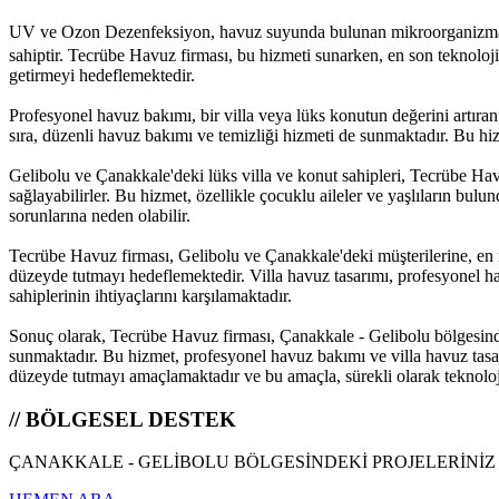
UV ve Ozon Dezenfeksiyon, havuz suyunda bulunan mikroorganizmaları ve
sahiptir. Tecrübe Havuz firması, bu hizmeti sunarken, en son teknolojik
getirmeyi hedeflemektedir.
Profesyonel havuz bakımı, bir villa veya lüks konutun değerini artıran
sıra, düzenli havuz bakımı ve temizliği hizmeti de sunmaktadır. Bu hi
Gelibolu ve Çanakkale'deki lüks villa ve konut sahipleri, Tecrübe H
sağlayabilirler. Bu hizmet, özellikle çocuklu aileler ve yaşlıların b
sorunlarına neden olabilir.
Tecrübe Havuz firması, Gelibolu ve Çanakkale'deki müşterilerine, en 
düzeyde tutmayı hedeflemektedir. Villa havuz tasarımı, profesyonel 
sahiplerinin ihtiyaçlarını karşılamaktadır.
Sonuç olarak, Tecrübe Havuz firması, Çanakkale - Gelibolu bölgesind
sunmaktadır. Bu hizmet, profesyonel havuz bakımı ve villa havuz tasarı
düzeyde tutmayı amaçlamaktadır ve bu amaçla, sürekli olarak teknoloji
// BÖLGESEL DESTEK
ÇANAKKALE - GELİBOLU BÖLGESİNDEKİ PROJELERİNİZ İ