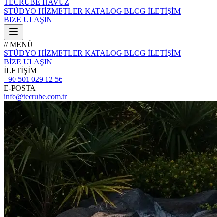
TECRÜBE
HAVUZ
STÜDYO
HİZMETLER
KATALOG
BLOG
İLETİŞİM
BİZE ULAŞIN
// MENÜ
STÜDYO
HİZMETLER
KATALOG
BLOG
İLETİŞİM
BİZE ULAŞIN
İLETİŞİM
+90 501 029 12 56
E-POSTA
info@tecrube.com.tr