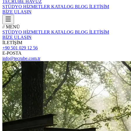
TECRÜBE
HAVUZ
STÜDYO
HİZMETLER
KATALOG
BLOG
İLETİŞİM
BİZE ULAŞIN
// MENÜ
STÜDYO
HİZMETLER
KATALOG
BLOG
İLETİŞİM
BİZE ULAŞIN
İLETİŞİM
+90 501 029 12 56
E-POSTA
info@tecrube.com.tr