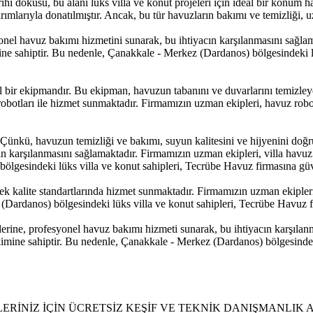
i dokusu, bu alanı lüks villa ve konut projeleri için ideal bir konum ha
ımlarıyla donatılmıştır. Ancak, bu tür havuzların bakımı ve temizliği, u
nel havuz bakımı hizmetini sunarak, bu ihtiyacın karşılanmasını sağlam
ne sahiptir. Bu nedenle, Çanakkale - Merkez (Dardanos) bölgesindeki l
 bir ekipmandır. Bu ekipman, havuzun tabanını ve duvarlarını temizleye
robotları ile hizmet sunmaktadır. Firmamızın uzman ekipleri, havuz rob
r. Çünkü, havuzun temizliği ve bakımı, suyun kalitesini ve hijyenini do
cın karşılanmasını sağlamaktadır. Firmamızın uzman ekipleri, villa ha
bölgesindeki lüks villa ve konut sahipleri, Tecrübe Havuz firmasına gü
k kalite standartlarında hizmet sunmaktadır. Firmamızın uzman ekipler
 (Dardanos) bölgesindeki lüks villa ve konut sahipleri, Tecrübe Havuz 
rine, profesyonel havuz bakımı hizmeti sunarak, bu ihtiyacın karşılanm
imine sahiptir. Bu nedenle, Çanakkale - Merkez (Dardanos) bölgesindek
ERİNİZ İÇİN ÜCRETSİZ KEŞİF VE TEKNİK DANIŞMANLIK A