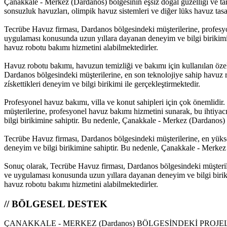
Çanakkale - Merkez (Dardanos) bölgesinin eşsiz doğal güzelliği ve tarih
sonsuzluk havuzları, olimpik havuz sistemleri ve diğer lüks havuz tasar
Tecrübe Havuz firması, Dardanos bölgesindeki müşterilerine, profesyo
uygulaması konusunda uzun yıllara dayanan deneyim ve bilgi birikimi
havuz robotu bakımı hizmetini alabilmektedirler.
Havuz robotu bakımı, havuzun temizliği ve bakımı için kullanılan özel
Dardanos bölgesindeki müşterilerine, en son teknolojiye sahip havuz 
získettikleri deneyim ve bilgi birikimi ile gerçekleştirmektedir.
Profesyonel havuz bakımı, villa ve konut sahipleri için çok önemlidi
müşterilerine, profesyonel havuz bakımı hizmetini sunarak, bu ihtiya
bilgi birikimine sahiptir. Bu nedenle, Çanakkale - Merkez (Dardanos) 
Tecrübe Havuz firması, Dardanos bölgesindeki müşterilerine, en yükse
deneyim ve bilgi birikimine sahiptir. Bu nedenle, Çanakkale - Merkez
Sonuç olarak, Tecrübe Havuz firması, Dardanos bölgesindeki müşterile
ve uygulaması konusunda uzun yıllara dayanan deneyim ve bilgi birik
havuz robotu bakımı hizmetini alabilmektedirler.
// BÖLGESEL DESTEK
ÇANAKKALE - MERKEZ (Dardanos) BÖLGESİNDEKİ PROJEL