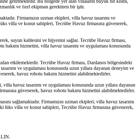
line getirmektedir. Bu bölgede yer alan villaların büyük bir kısmı,
zmanlık ve özel ekipman gerektiren bir iştir.
aktadır. Firmamızın uzman ekipleri, villa havuz tasarımı ve
üks villa ve konut sahipleri, Tecrübe Havuz firmasına güvenerek,
rek, suyun kalitesini ve hijyenini sağlar. Tecrübe Havuz firması,
otu bakımı hizmetini, villa havuz tasarımı ve uygulaması konusunda
ğrudan etkilemektedir. Tecrübe Havuz firması, Dardanos bölgesindeki
vuz tasarımı ve uygulaması konusunda uzun yıllara dayanan deneyim ve
venerek, havuz robotu bakımı hizmetini alabilmektedirler.
i, villa havuz tasarımı ve uygulaması konusunda uzun yıllara dayanan
firmasına güvenerek, havuz robotu bakımı hizmetini alabilmektedirler.
asını sağlamaktadır. Firmamızın uzman ekipleri, villa havuz tasarımı
i lüks villa ve konut sahipleri, Tecrübe Havuz firmasına güvenerek,
LIN.