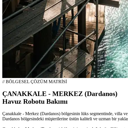
// BÖLGESEL ÇÖZÜM MATRİSİ
ÇANAKKALE - MERKEZ (Dardanos)
Havuz Robotu Bakımı
Çanakkale - Merkez (Dardanos) bölgesinin lüks segmentinde, villa ve 
Dardanos bölgesindeki müşterilerine üstün kaliteli ve uzman bir yakl