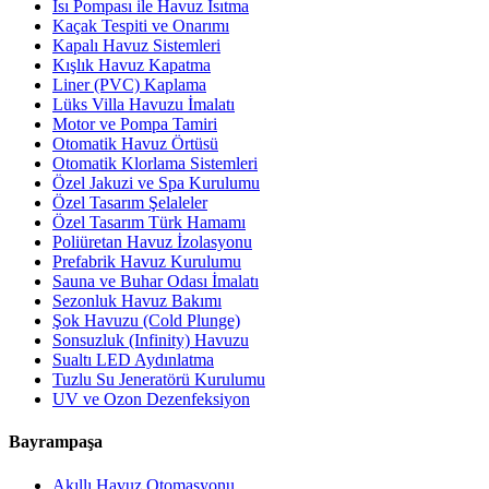
Isı Pompası ile Havuz Isıtma
Kaçak Tespiti ve Onarımı
Kapalı Havuz Sistemleri
Kışlık Havuz Kapatma
Liner (PVC) Kaplama
Lüks Villa Havuzu İmalatı
Motor ve Pompa Tamiri
Otomatik Havuz Örtüsü
Otomatik Klorlama Sistemleri
Özel Jakuzi ve Spa Kurulumu
Özel Tasarım Şelaleler
Özel Tasarım Türk Hamamı
Poliüretan Havuz İzolasyonu
Prefabrik Havuz Kurulumu
Sauna ve Buhar Odası İmalatı
Sezonluk Havuz Bakımı
Şok Havuzu (Cold Plunge)
Sonsuzluk (Infinity) Havuzu
Sualtı LED Aydınlatma
Tuzlu Su Jeneratörü Kurulumu
UV ve Ozon Dezenfeksiyon
Bayrampaşa
Akıllı Havuz Otomasyonu