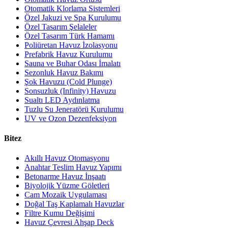
Otomatik Klorlama Sistemleri
Özel Jakuzi ve Spa Kurulumu
Özel Tasarım Şelaleler
Özel Tasarım Türk Hamamı
Poliüretan Havuz İzolasyonu
Prefabrik Havuz Kurulumu
Sauna ve Buhar Odası İmalatı
Sezonluk Havuz Bakımı
Şok Havuzu (Cold Plunge)
Sonsuzluk (Infinity) Havuzu
Sualtı LED Aydınlatma
Tuzlu Su Jeneratörü Kurulumu
UV ve Ozon Dezenfeksiyon
Bitez
Akıllı Havuz Otomasyonu
Anahtar Teslim Havuz Yapımı
Betonarme Havuz İnşaatı
Biyolojik Yüzme Göletleri
Cam Mozaik Uygulaması
Doğal Taş Kaplamalı Havuzlar
Filtre Kumu Değişimi
Havuz Çevresi Ahşap Deck