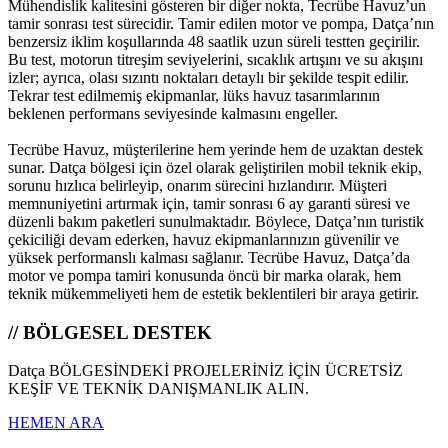
Mühendislik kalitesini gösteren bir diğer nokta, Tecrübe Havuz’un
tamir sonrası test sürecidir. Tamir edilen motor ve pompa, Datça’nın
benzersiz iklim koşullarında 48 saatlik uzun süreli testten geçirilir.
Bu test, motorun titreşim seviyelerini, sıcaklık artışını ve su akışını
izler; ayrıca, olası sızıntı noktaları detaylı bir şekilde tespit edilir.
Tekrar test edilmemiş ekipmanlar, lüks havuz tasarımlarının
beklenen performans seviyesinde kalmasını engeller.
Tecrübe Havuz, müşterilerine hem yerinde hem de uzaktan destek
sunar. Datça bölgesi için özel olarak geliştirilen mobil teknik ekip,
sorunu hızlıca belirleyip, onarım sürecini hızlandırır. Müşteri
memnuniyetini artırmak için, tamir sonrası 6 ay garanti süresi ve
düzenli bakım paketleri sunulmaktadır. Böylece, Datça’nın turistik
çekiciliği devam ederken, havuz ekipmanlarınızın güvenilir ve
yüksek performanslı kalması sağlanır. Tecrübe Havuz, Datça’da
motor ve pompa tamiri konusunda öncü bir marka olarak, hem
teknik mükemmeliyeti hem de estetik beklentileri bir araya getirir.
// BÖLGESEL DESTEK
Datça BÖLGESİNDEKİ PROJELERİNİZ İÇİN ÜCRETSİZ
KEŞİF VE TEKNİK DANIŞMANLIK ALIN.
HEMEN ARA