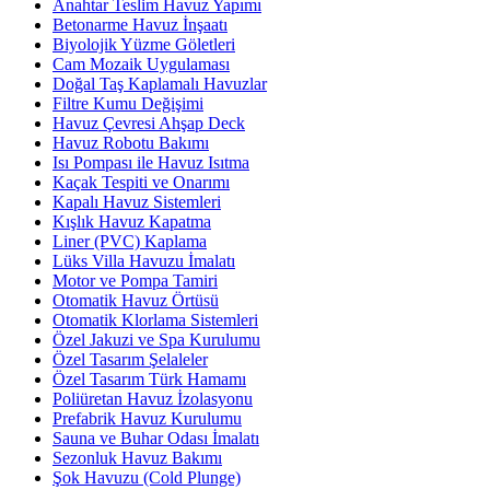
Anahtar Teslim Havuz Yapımı
Betonarme Havuz İnşaatı
Biyolojik Yüzme Göletleri
Cam Mozaik Uygulaması
Doğal Taş Kaplamalı Havuzlar
Filtre Kumu Değişimi
Havuz Çevresi Ahşap Deck
Havuz Robotu Bakımı
Isı Pompası ile Havuz Isıtma
Kaçak Tespiti ve Onarımı
Kapalı Havuz Sistemleri
Kışlık Havuz Kapatma
Liner (PVC) Kaplama
Lüks Villa Havuzu İmalatı
Motor ve Pompa Tamiri
Otomatik Havuz Örtüsü
Otomatik Klorlama Sistemleri
Özel Jakuzi ve Spa Kurulumu
Özel Tasarım Şelaleler
Özel Tasarım Türk Hamamı
Poliüretan Havuz İzolasyonu
Prefabrik Havuz Kurulumu
Sauna ve Buhar Odası İmalatı
Sezonluk Havuz Bakımı
Şok Havuzu (Cold Plunge)