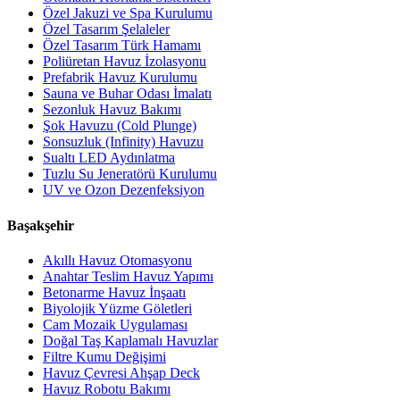
Özel Jakuzi ve Spa Kurulumu
Özel Tasarım Şelaleler
Özel Tasarım Türk Hamamı
Poliüretan Havuz İzolasyonu
Prefabrik Havuz Kurulumu
Sauna ve Buhar Odası İmalatı
Sezonluk Havuz Bakımı
Şok Havuzu (Cold Plunge)
Sonsuzluk (Infinity) Havuzu
Sualtı LED Aydınlatma
Tuzlu Su Jeneratörü Kurulumu
UV ve Ozon Dezenfeksiyon
Başakşehir
Akıllı Havuz Otomasyonu
Anahtar Teslim Havuz Yapımı
Betonarme Havuz İnşaatı
Biyolojik Yüzme Göletleri
Cam Mozaik Uygulaması
Doğal Taş Kaplamalı Havuzlar
Filtre Kumu Değişimi
Havuz Çevresi Ahşap Deck
Havuz Robotu Bakımı