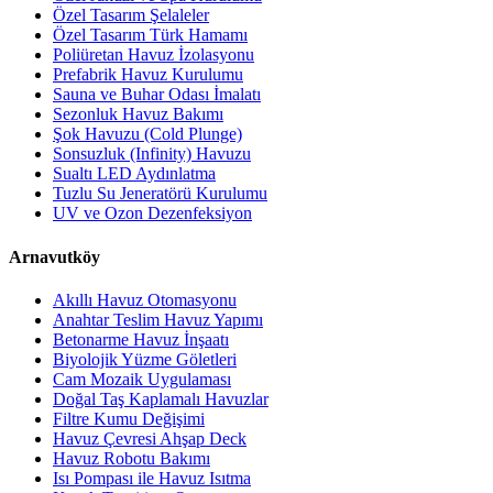
Özel Tasarım Şelaleler
Özel Tasarım Türk Hamamı
Poliüretan Havuz İzolasyonu
Prefabrik Havuz Kurulumu
Sauna ve Buhar Odası İmalatı
Sezonluk Havuz Bakımı
Şok Havuzu (Cold Plunge)
Sonsuzluk (Infinity) Havuzu
Sualtı LED Aydınlatma
Tuzlu Su Jeneratörü Kurulumu
UV ve Ozon Dezenfeksiyon
Arnavutköy
Akıllı Havuz Otomasyonu
Anahtar Teslim Havuz Yapımı
Betonarme Havuz İnşaatı
Biyolojik Yüzme Göletleri
Cam Mozaik Uygulaması
Doğal Taş Kaplamalı Havuzlar
Filtre Kumu Değişimi
Havuz Çevresi Ahşap Deck
Havuz Robotu Bakımı
Isı Pompası ile Havuz Isıtma