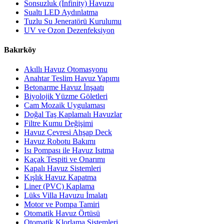
Sonsuzluk (Infinity) Havuzu
Sualtı LED Aydınlatma
Tuzlu Su Jeneratörü Kurulumu
UV ve Ozon Dezenfeksiyon
Bakırköy
Akıllı Havuz Otomasyonu
Anahtar Teslim Havuz Yapımı
Betonarme Havuz İnşaatı
Biyolojik Yüzme Göletleri
Cam Mozaik Uygulaması
Doğal Taş Kaplamalı Havuzlar
Filtre Kumu Değişimi
Havuz Çevresi Ahşap Deck
Havuz Robotu Bakımı
Isı Pompası ile Havuz Isıtma
Kaçak Tespiti ve Onarımı
Kapalı Havuz Sistemleri
Kışlık Havuz Kapatma
Liner (PVC) Kaplama
Lüks Villa Havuzu İmalatı
Motor ve Pompa Tamiri
Otomatik Havuz Örtüsü
Otomatik Klorlama Sistemleri