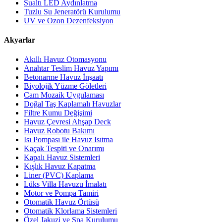
Sualtı LED Aydınlatma
Tuzlu Su Jeneratörü Kurulumu
UV ve Ozon Dezenfeksiyon
Akyarlar
Akıllı Havuz Otomasyonu
Anahtar Teslim Havuz Yapımı
Betonarme Havuz İnşaatı
Biyolojik Yüzme Göletleri
Cam Mozaik Uygulaması
Doğal Taş Kaplamalı Havuzlar
Filtre Kumu Değişimi
Havuz Çevresi Ahşap Deck
Havuz Robotu Bakımı
Isı Pompası ile Havuz Isıtma
Kaçak Tespiti ve Onarımı
Kapalı Havuz Sistemleri
Kışlık Havuz Kapatma
Liner (PVC) Kaplama
Lüks Villa Havuzu İmalatı
Motor ve Pompa Tamiri
Otomatik Havuz Örtüsü
Otomatik Klorlama Sistemleri
Özel Jakuzi ve Spa Kurulumu