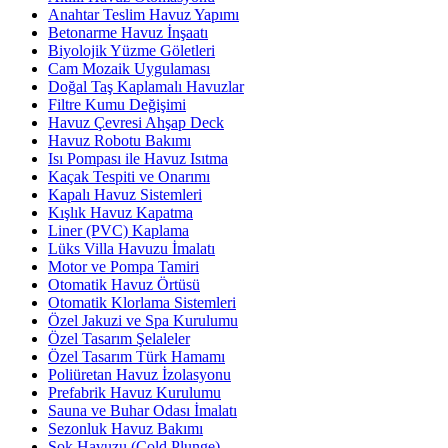
Anahtar Teslim Havuz Yapımı
Betonarme Havuz İnşaatı
Biyolojik Yüzme Göletleri
Cam Mozaik Uygulaması
Doğal Taş Kaplamalı Havuzlar
Filtre Kumu Değişimi
Havuz Çevresi Ahşap Deck
Havuz Robotu Bakımı
Isı Pompası ile Havuz Isıtma
Kaçak Tespiti ve Onarımı
Kapalı Havuz Sistemleri
Kışlık Havuz Kapatma
Liner (PVC) Kaplama
Lüks Villa Havuzu İmalatı
Motor ve Pompa Tamiri
Otomatik Havuz Örtüsü
Otomatik Klorlama Sistemleri
Özel Jakuzi ve Spa Kurulumu
Özel Tasarım Şelaleler
Özel Tasarım Türk Hamamı
Poliüretan Havuz İzolasyonu
Prefabrik Havuz Kurulumu
Sauna ve Buhar Odası İmalatı
Sezonluk Havuz Bakımı
Şok Havuzu (Cold Plunge)