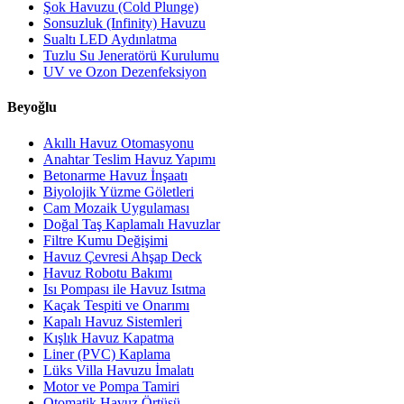
Şok Havuzu (Cold Plunge)
Sonsuzluk (Infinity) Havuzu
Sualtı LED Aydınlatma
Tuzlu Su Jeneratörü Kurulumu
UV ve Ozon Dezenfeksiyon
Beyoğlu
Akıllı Havuz Otomasyonu
Anahtar Teslim Havuz Yapımı
Betonarme Havuz İnşaatı
Biyolojik Yüzme Göletleri
Cam Mozaik Uygulaması
Doğal Taş Kaplamalı Havuzlar
Filtre Kumu Değişimi
Havuz Çevresi Ahşap Deck
Havuz Robotu Bakımı
Isı Pompası ile Havuz Isıtma
Kaçak Tespiti ve Onarımı
Kapalı Havuz Sistemleri
Kışlık Havuz Kapatma
Liner (PVC) Kaplama
Lüks Villa Havuzu İmalatı
Motor ve Pompa Tamiri
Otomatik Havuz Örtüsü