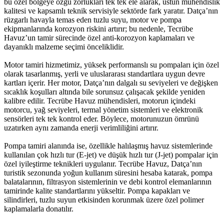
bu özel bölgeye özgü zorlukları tek tek ele alarak, üstün mühendislik
kalitesi ve kapsamlı teknik servisiyle sektörde fark yaratır. Datça’nın
rüzgarlı havayla temas eden tuzlu suyu, motor ve pompa
ekipmanlarında korozyon riskini artırır; bu nedenle, Tecrübe
Havuz’un tamir sürecinde özel anti-korozyon kaplamaları ve
dayanıklı malzeme seçimi önceliklidir.
Motor tamiri hizmetimiz, yüksek performanslı su pompaları için özel
olarak tasarlanmış, yerli ve uluslararası standartlara uygun devre
kartları içerir. Her motor, Datça’nın dalgalı su seviyeleri ve değişken
sıcaklık koşulları altında bile sorunsuz çalışacak şekilde yeniden
kalibre edilir. Tecrübe Havuz mühendisleri, motorun içindeki
motorcu, yağ seviyeleri, termal yönetim sistemleri ve elektronik
sensörleri tek tek kontrol eder. Böylece, motorunuzun ömrünü
uzatırken aynı zamanda enerji verimliliğini artırır.
Pompa tamiri alanında ise, özellikle halılaşmış havuz sistemlerinde
kullanılan çok hızlı tur (E-jet) ve düşük hızlı tur (J-jet) pompalar için
özel iyileştirme teknikleri uygulanır. Tecrübe Havuz, Datça’nın
turistik sezonunda yoğun kullanım süresini hesaba katarak, pompa
balatalarının, filtrasyon sistemlerinin ve debi kontrol elemanlarının
tamirinde kalite standartlarını yükseltir. Pompa kapakları ve
silindirleri, tuzlu suyun etkisinden korunmak üzere özel polimer
kaplamalarla donatılır.