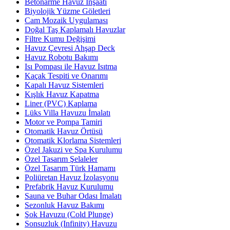
Betonarme Havuz İnşaatı
Biyolojik Yüzme Göletleri
Cam Mozaik Uygulaması
Doğal Taş Kaplamalı Havuzlar
Filtre Kumu Değişimi
Havuz Çevresi Ahşap Deck
Havuz Robotu Bakımı
Isı Pompası ile Havuz Isıtma
Kaçak Tespiti ve Onarımı
Kapalı Havuz Sistemleri
Kışlık Havuz Kapatma
Liner (PVC) Kaplama
Lüks Villa Havuzu İmalatı
Motor ve Pompa Tamiri
Otomatik Havuz Örtüsü
Otomatik Klorlama Sistemleri
Özel Jakuzi ve Spa Kurulumu
Özel Tasarım Şelaleler
Özel Tasarım Türk Hamamı
Poliüretan Havuz İzolasyonu
Prefabrik Havuz Kurulumu
Sauna ve Buhar Odası İmalatı
Sezonluk Havuz Bakımı
Şok Havuzu (Cold Plunge)
Sonsuzluk (Infinity) Havuzu