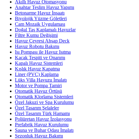
Akıllı Havuz Otomasyonu
Anahtar Teslim Havuz Yapımı
Betonarme Havuz İnşaatı
Biyolojik Yüzme Göletleri
Cam Mozaik Uygulaması
Doğal Taş Kaplamalı Havuzlar
Filtre Kumu Değişimi
Havuz Çevresi Ahşap Deck
Havuz Robotu Bakımı
Isı Pompası ile Havuz Isıtma
Kaçak Tespiti ve Onarımı
Kapalı Havuz Sistemleri
Kışlık Havuz Kapatma
Liner (PVC) Kaplama
Lüks Villa Havuzu İmalatı
Motor ve Pompa Tamiri
Otomatik Havuz Örtüsü
Otomatik Klorlama Sistemleri
Özel Jakuzi ve Spa Kurulumu
Özel Tasarım Şelaleler
Özel Tasarım Türk Hamamı
Poliüretan Havuz İzolasyonu
Prefabrik Havuz Kurulumu
Sauna ve Buhar Odası İmalatı
Sezonluk Havuz Bakımı