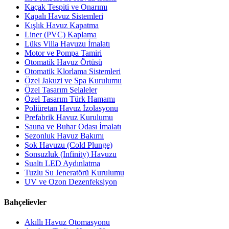
Kaçak Tespiti ve Onarımı
Kapalı Havuz Sistemleri
Kışlık Havuz Kapatma
Liner (PVC) Kaplama
Lüks Villa Havuzu İmalatı
Motor ve Pompa Tamiri
Otomatik Havuz Örtüsü
Otomatik Klorlama Sistemleri
Özel Jakuzi ve Spa Kurulumu
Özel Tasarım Şelaleler
Özel Tasarım Türk Hamamı
Poliüretan Havuz İzolasyonu
Prefabrik Havuz Kurulumu
Sauna ve Buhar Odası İmalatı
Sezonluk Havuz Bakımı
Şok Havuzu (Cold Plunge)
Sonsuzluk (Infinity) Havuzu
Sualtı LED Aydınlatma
Tuzlu Su Jeneratörü Kurulumu
UV ve Ozon Dezenfeksiyon
Bahçelievler
Akıllı Havuz Otomasyonu