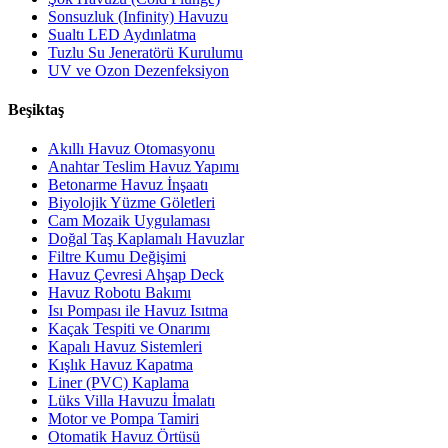
Sonsuzluk (Infinity) Havuzu
Sualtı LED Aydınlatma
Tuzlu Su Jeneratörü Kurulumu
UV ve Ozon Dezenfeksiyon
Beşiktaş
Akıllı Havuz Otomasyonu
Anahtar Teslim Havuz Yapımı
Betonarme Havuz İnşaatı
Biyolojik Yüzme Göletleri
Cam Mozaik Uygulaması
Doğal Taş Kaplamalı Havuzlar
Filtre Kumu Değişimi
Havuz Çevresi Ahşap Deck
Havuz Robotu Bakımı
Isı Pompası ile Havuz Isıtma
Kaçak Tespiti ve Onarımı
Kapalı Havuz Sistemleri
Kışlık Havuz Kapatma
Liner (PVC) Kaplama
Lüks Villa Havuzu İmalatı
Motor ve Pompa Tamiri
Otomatik Havuz Örtüsü