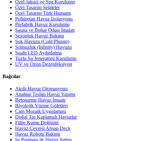
Özel Jakuzi ve Spa Kurulumu
Özel Tasarım Şelaleler
Özel Tasarım Türk Hamamı
Poliüretan Havuz İzolasyonu
Prefabrik Havuz Kurulumu
Sauna ve Buhar Odası İmalatı
Sezonluk Havuz Bakımı
Şok Havuzu (Cold Plunge)
Sonsuzluk (Infinity) Havuzu
Sualtı LED Aydınlatma
Tuzlu Su Jeneratörü Kurulumu
UV ve Ozon Dezenfeksiyon
Bağcılar
Akıllı Havuz Otomasyonu
Anahtar Teslim Havuz Yapımı
Betonarme Havuz İnşaatı
Biyolojik Yüzme Göletleri
Cam Mozaik Uygulaması
Doğal Taş Kaplamalı Havuzlar
Filtre Kumu Değişimi
Havuz Çevresi Ahşap Deck
Havuz Robotu Bakımı
Isı Pompası ile Havuz Isıtma