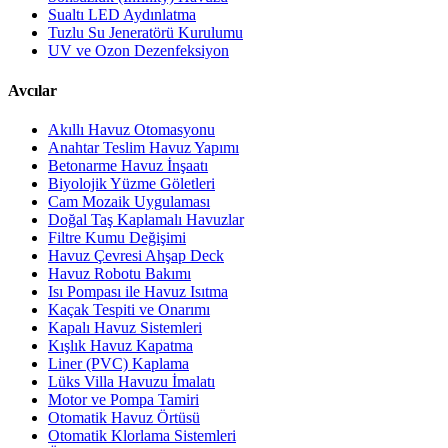
Sualtı LED Aydınlatma
Tuzlu Su Jeneratörü Kurulumu
UV ve Ozon Dezenfeksiyon
Avcılar
Akıllı Havuz Otomasyonu
Anahtar Teslim Havuz Yapımı
Betonarme Havuz İnşaatı
Biyolojik Yüzme Göletleri
Cam Mozaik Uygulaması
Doğal Taş Kaplamalı Havuzlar
Filtre Kumu Değişimi
Havuz Çevresi Ahşap Deck
Havuz Robotu Bakımı
Isı Pompası ile Havuz Isıtma
Kaçak Tespiti ve Onarımı
Kapalı Havuz Sistemleri
Kışlık Havuz Kapatma
Liner (PVC) Kaplama
Lüks Villa Havuzu İmalatı
Motor ve Pompa Tamiri
Otomatik Havuz Örtüsü
Otomatik Klorlama Sistemleri