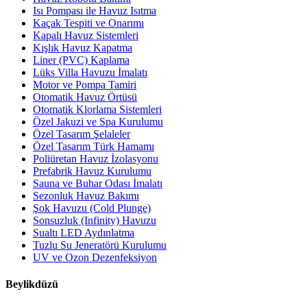
Isı Pompası ile Havuz Isıtma
Kaçak Tespiti ve Onarımı
Kapalı Havuz Sistemleri
Kışlık Havuz Kapatma
Liner (PVC) Kaplama
Lüks Villa Havuzu İmalatı
Motor ve Pompa Tamiri
Otomatik Havuz Örtüsü
Otomatik Klorlama Sistemleri
Özel Jakuzi ve Spa Kurulumu
Özel Tasarım Şelaleler
Özel Tasarım Türk Hamamı
Poliüretan Havuz İzolasyonu
Prefabrik Havuz Kurulumu
Sauna ve Buhar Odası İmalatı
Sezonluk Havuz Bakımı
Şok Havuzu (Cold Plunge)
Sonsuzluk (Infinity) Havuzu
Sualtı LED Aydınlatma
Tuzlu Su Jeneratörü Kurulumu
UV ve Ozon Dezenfeksiyon
Beylikdüzü