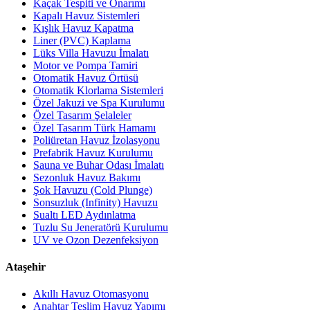
Kaçak Tespiti ve Onarımı
Kapalı Havuz Sistemleri
Kışlık Havuz Kapatma
Liner (PVC) Kaplama
Lüks Villa Havuzu İmalatı
Motor ve Pompa Tamiri
Otomatik Havuz Örtüsü
Otomatik Klorlama Sistemleri
Özel Jakuzi ve Spa Kurulumu
Özel Tasarım Şelaleler
Özel Tasarım Türk Hamamı
Poliüretan Havuz İzolasyonu
Prefabrik Havuz Kurulumu
Sauna ve Buhar Odası İmalatı
Sezonluk Havuz Bakımı
Şok Havuzu (Cold Plunge)
Sonsuzluk (Infinity) Havuzu
Sualtı LED Aydınlatma
Tuzlu Su Jeneratörü Kurulumu
UV ve Ozon Dezenfeksiyon
Ataşehir
Akıllı Havuz Otomasyonu
Anahtar Teslim Havuz Yapımı