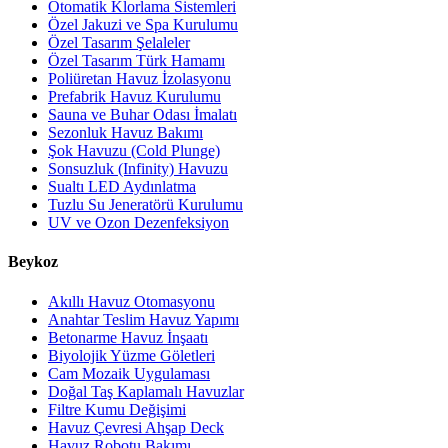
Otomatik Klorlama Sistemleri
Özel Jakuzi ve Spa Kurulumu
Özel Tasarım Şelaleler
Özel Tasarım Türk Hamamı
Poliüretan Havuz İzolasyonu
Prefabrik Havuz Kurulumu
Sauna ve Buhar Odası İmalatı
Sezonluk Havuz Bakımı
Şok Havuzu (Cold Plunge)
Sonsuzluk (Infinity) Havuzu
Sualtı LED Aydınlatma
Tuzlu Su Jeneratörü Kurulumu
UV ve Ozon Dezenfeksiyon
Beykoz
Akıllı Havuz Otomasyonu
Anahtar Teslim Havuz Yapımı
Betonarme Havuz İnşaatı
Biyolojik Yüzme Göletleri
Cam Mozaik Uygulaması
Doğal Taş Kaplamalı Havuzlar
Filtre Kumu Değişimi
Havuz Çevresi Ahşap Deck
Havuz Robotu Bakımı