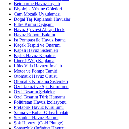
Betonarme Havuz İnşaatı
Biyolojik Yüzme Göletleri
Cam Mozaik Uygulaması
Doğal Taş Kaplamalı Havuzlar
Filtre Kumu Değişimi
Havuz Çevresi Ahşap Deck
Havuz Robotu Bakımı
Isı Pompası ile Havuz Isıtma
Kaçak Tespiti ve Onarımı
Kapalı Havuz Sistemleri
Kışlık Havuz Kapatma
Liner (PVC) Kaplama
Lüks Villa Havuzu İmalatı
Motor ve Pompa Tamiri
Otomatik Havuz Örtüsü
Otomatik Klorlama Sistemleri
Özel Jakuzi ve Spa Kurulumu
Özel Tasarım Şelaleler
Özel Tasarım Türk Hamamı
Poliüretan Havuz İzolasyonu
Prefabrik Havuz Kurulumu
Sauna ve Buhar Odası İmalatı
Sezonluk Havuz Bakımı
Şok Havuzu (Cold Plunge)
Sonsuzluk (Infinity) Havuzu