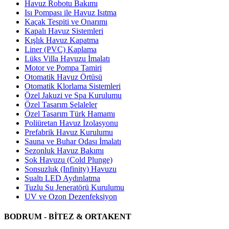
Havuz Robotu Bakımı
Isı Pompası ile Havuz Isıtma
Kaçak Tespiti ve Onarımı
Kapalı Havuz Sistemleri
Kışlık Havuz Kapatma
Liner (PVC) Kaplama
Lüks Villa Havuzu İmalatı
Motor ve Pompa Tamiri
Otomatik Havuz Örtüsü
Otomatik Klorlama Sistemleri
Özel Jakuzi ve Spa Kurulumu
Özel Tasarım Şelaleler
Özel Tasarım Türk Hamamı
Poliüretan Havuz İzolasyonu
Prefabrik Havuz Kurulumu
Sauna ve Buhar Odası İmalatı
Sezonluk Havuz Bakımı
Şok Havuzu (Cold Plunge)
Sonsuzluk (Infinity) Havuzu
Sualtı LED Aydınlatma
Tuzlu Su Jeneratörü Kurulumu
UV ve Ozon Dezenfeksiyon
BODRUM - BİTEZ & ORTAKENT