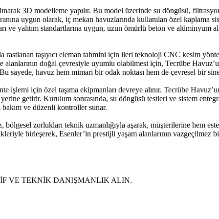
e alınarak 3D modelleme yapılır. Bu model üzerinde su döngüsü, filtrasyon
m oranına uygun olarak, iç mekan havuzlarında kullanılan özel kaplama si
ı ve yalıtım standartlarına uygun, uzun ömürlü beton ve alüminyum alaşı
ıkla rastlanan taşıyıcı eleman tahmini için ileri teknoloji CNC kesim yön
hçe alanlarının doğal çevresiyle uyumlu olabilmesi için, Tecrübe Havuz’un
 Bu sayede, havuz hem mimari bir odak noktası hem de çevresel bir sinerj
te işlemi için özel taşıma ekipmanları devreye alınır. Tecrübe Havuz’u
e yerine getirir. Kurulum sonrasında, su döngüsü testleri ve sistem enteg
z bakım ve düzenli kontroller sunar.
z, bölgesel zorlukları teknik uzmanlığıyla aşarak, müşterilerine hem e
kleriyle birleşerek, Esenler’in prestijli yaşam alanlarının vazgeçilmez b
ŞİF VE TEKNİK DANIŞMANLIK ALIN.