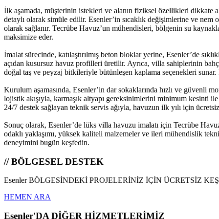
İlk aşamada, müşterinin istekleri ve alanın fiziksel özellikleri dikkat
detaylı olarak simüle edilir. Esenler’in sıcaklık değişimlerine ve ne
olarak sağlanır. Tecrübe Havuz’un mühendisleri, bölgenin su kaynaklar
maksimize eder.
İmalat sürecinde, katılaştırılmış beton bloklar yerine, Esenler’de sıkl
açıdan kusursuz havuz profilleri üretilir. Ayrıca, villa sahiplerinin ba
doğal taş ve peyzaj bitkileriyle bütünleşen kaplama seçenekleri sunar.
Kurulum aşamasında, Esenler’in dar sokaklarında hızlı ve güvenli mon
lojistik akışıyla, karmaşık altyapı gereksinimlerini minimum kesinti il
24/7 destek sağlayan teknik servis ağıyla, havuzun ilk yılı için ücretsi
Sonuç olarak, Esenler’de lüks villa havuzu imalatı için Tecrübe Havu
odaklı yaklaşımı, yüksek kaliteli malzemeler ve ileri mühendislik tekni
deneyimini bugün keşfedin.
// BÖLGESEL DESTEK
Esenler BÖLGESİNDEKİ PROJELERİNİZ İÇİN ÜCRETSİZ KE
HEMEN ARA
Esenler'DA DİĞER HİZMETLERİMİZ