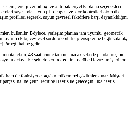
 sistemi, enerji verimliliği ve anti-bakteriyel kaplama seçenekleri
stemleri sayesinde suyun pH dengesi ve klor kontrolleri otomatik
m profilleri seçerek, suyun çevresel faktörlere karşı dayanıklılığını
temleri kullanılır. Böylece, yerleşim planına tam uyumlu, geometrik
 tasarım ekibi, çevresel sürdürülebilirlik prensiplerine bağlı kalarak,
i örneği haline gelir.
n montaj ekibi, 48 saat içinde tamamlanacak şekilde planlanmış bir
rasyonu detaylı bir şekilde kontrol edilir. Tecrübe Havuz, müşterilere
stetik hem de fonksiyonel açıdan mükemmel çözümler sunar. Müşteri
ir parçası haline gelir. Tecrübe Havuz ile geleceğin lüks havuz