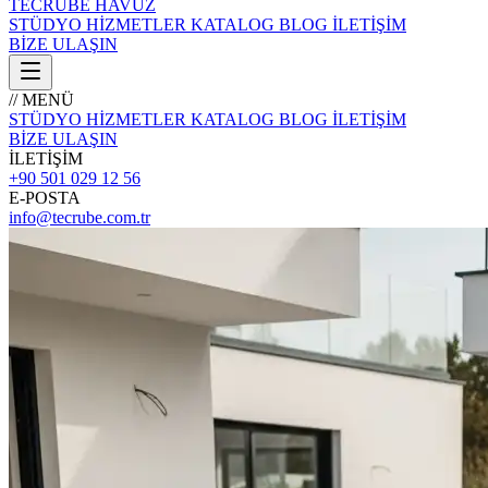
TECRÜBE
HAVUZ
STÜDYO
HİZMETLER
KATALOG
BLOG
İLETİŞİM
BİZE ULAŞIN
// MENÜ
STÜDYO
HİZMETLER
KATALOG
BLOG
İLETİŞİM
BİZE ULAŞIN
İLETİŞİM
+90 501 029 12 56
E-POSTA
info@tecrube.com.tr