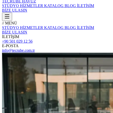
TECRÜBE
HAVUZ
STÜDYO
HİZMETLER
KATALOG
BLOG
İLETİŞİM
BİZE ULAŞIN
// MENÜ
STÜDYO
HİZMETLER
KATALOG
BLOG
İLETİŞİM
BİZE ULAŞIN
İLETİŞİM
+90 501 029 12 56
E-POSTA
info@tecrube.com.tr