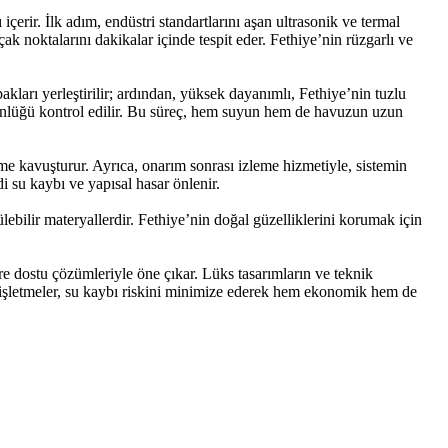
çerir. İlk adım, endüstri standartlarını aşan ultrasonik ve termal
k noktalarını dakikalar içinde tespit eder. Fethiye’nin rüzgarlı ve
ları yerleştirilir; ardından, yüksek dayanımlı, Fethiye’nin tuzlu
ütünlüğü kontrol edilir. Bu süreç, hem suyun hem de havuzun uzun
me kavuşturur. Ayrıca, onarım sonrası izleme hizmetiyle, sistemin
i su kaybı ve yapısal hasar önlenir.
bilir materyallerdir. Fethiye’nin doğal güzelliklerini korumak için
 dostu çözümleriyle öne çıkar. Lüks tasarımların ve teknik
 ve işletmeler, su kaybı riskini minimize ederek hem ekonomik hem de