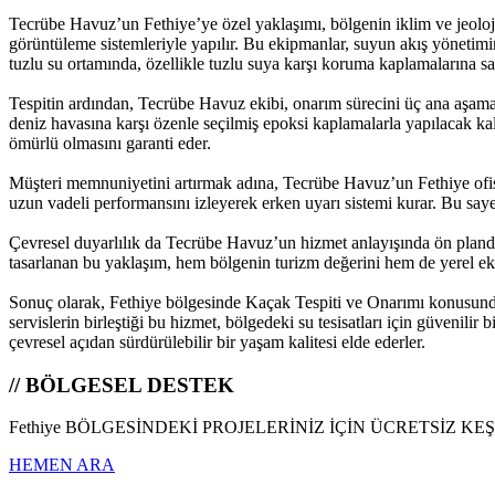
Tecrübe Havuz’un Fethiye’ye özel yaklaşımı, bölgenin iklim ve jeolojik 
görüntüleme sistemleriyle yapılır. Bu ekipmanlar, suyun akış yönetimini
tuzlu su ortamında, özellikle tuzlu suya karşı koruma kaplamalarına sah
Tespitin ardından, Tecrübe Havuz ekibi, onarım sürecini üç ana aşamada
deniz havasına karşı özenle seçilmiş epoksi kaplamalarla yapılacak ka
ömürlü olmasını garanti eder.
Müşteri memnuniyetini artırmak adına, Tecrübe Havuz’un Fethiye ofisi,
uzun vadeli performansını izleyerek erken uyarı sistemi kurar. Bu sayed
Çevresel duyarlılık da Tecrübe Havuz’un hizmet anlayışında ön plandad
tasarlanan bu yaklaşım, hem bölgenin turizm değerini hem de yerel ek
Sonuç olarak, Fethiye bölgesinde Kaçak Tespiti ve Onarımı konusunda
servislerin birleştiği bu hizmet, bölgedeki su tesisatları için güvenil
çevresel açıdan sürdürülebilir bir yaşam kalitesi elde ederler.
// BÖLGESEL DESTEK
Fethiye BÖLGESİNDEKİ PROJELERİNİZ İÇİN ÜCRETSİZ KE
HEMEN ARA