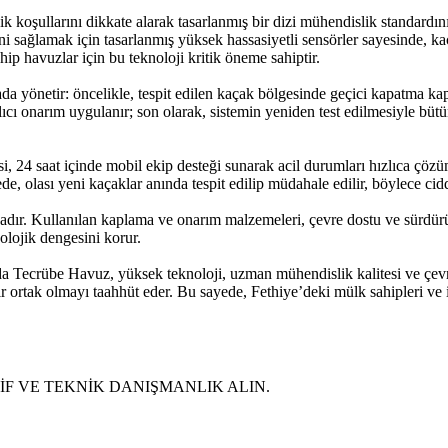
koşullarını dikkate alarak tasarlanmış bir dizi mühendislik standardını i
 sağlamak için tasarlanmış yüksek hassasiyetli sensörler sayesinde, kaça
ip havuzlar için bu teknoloji kritik öneme sahiptir.
 yönetir: öncelikle, tespit edilen kaçak bölgesinde geçici kapatma kapak
lıcı onarım uygulanır; son olarak, sistemin yeniden test edilmesiyle b
 24 saat içinde mobil ekip desteği sunarak acil durumları hızlıca çözü
e, olası yeni kaçaklar anında tespit edilip müdahale edilir, böylece cidd
ır. Kullanılan kaplama ve onarım malzemeleri, çevre dostu ve sürdürüle
olojik dengesini korur.
 Tecrübe Havuz, yüksek teknoloji, uzman mühendislik kalitesi ve çevre
ir bir ortak olmayı taahhüt eder. Bu sayede, Fethiye’deki mülk sahipleri
ŞİF VE TEKNİK DANIŞMANLIK ALIN.