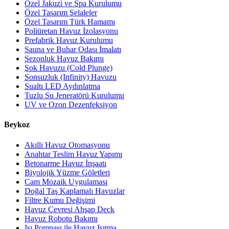
Özel Jakuzi ve Spa Kurulumu
Özel Tasarım Şelaleler
Özel Tasarım Türk Hamamı
Poliüretan Havuz İzolasyonu
Prefabrik Havuz Kurulumu
Sauna ve Buhar Odası İmalatı
Sezonluk Havuz Bakımı
Şok Havuzu (Cold Plunge)
Sonsuzluk (Infinity) Havuzu
Sualtı LED Aydınlatma
Tuzlu Su Jeneratörü Kurulumu
UV ve Ozon Dezenfeksiyon
Beykoz
Akıllı Havuz Otomasyonu
Anahtar Teslim Havuz Yapımı
Betonarme Havuz İnşaatı
Biyolojik Yüzme Göletleri
Cam Mozaik Uygulaması
Doğal Taş Kaplamalı Havuzlar
Filtre Kumu Değişimi
Havuz Çevresi Ahşap Deck
Havuz Robotu Bakımı
Isı Pompası ile Havuz Isıtma