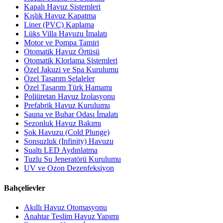
Kapalı Havuz Sistemleri
Kışlık Havuz Kapatma
Liner (PVC) Kaplama
Lüks Villa Havuzu İmalatı
Motor ve Pompa Tamiri
Otomatik Havuz Örtüsü
Otomatik Klorlama Sistemleri
Özel Jakuzi ve Spa Kurulumu
Özel Tasarım Şelaleler
Özel Tasarım Türk Hamamı
Poliüretan Havuz İzolasyonu
Prefabrik Havuz Kurulumu
Sauna ve Buhar Odası İmalatı
Sezonluk Havuz Bakımı
Şok Havuzu (Cold Plunge)
Sonsuzluk (Infinity) Havuzu
Sualtı LED Aydınlatma
Tuzlu Su Jeneratörü Kurulumu
UV ve Ozon Dezenfeksiyon
Bahçelievler
Akıllı Havuz Otomasyonu
Anahtar Teslim Havuz Yapımı