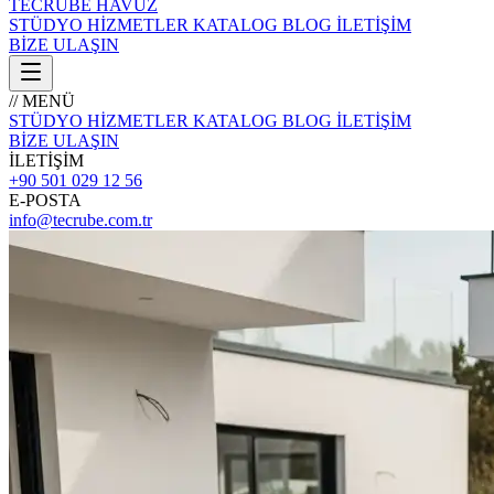
TECRÜBE
HAVUZ
STÜDYO
HİZMETLER
KATALOG
BLOG
İLETİŞİM
BİZE ULAŞIN
// MENÜ
STÜDYO
HİZMETLER
KATALOG
BLOG
İLETİŞİM
BİZE ULAŞIN
İLETİŞİM
+90 501 029 12 56
E-POSTA
info@tecrube.com.tr