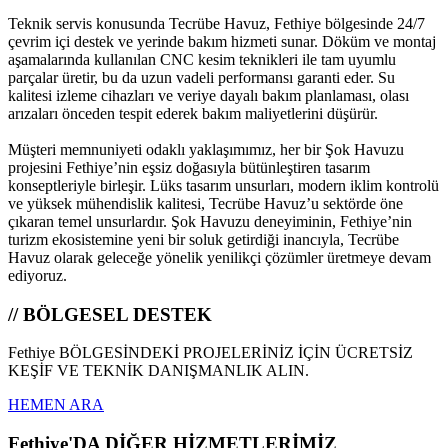
Teknik servis konusunda Tecrübe Havuz, Fethiye bölgesinde 24/7
çevrim içi destek ve yerinde bakım hizmeti sunar. Döküm ve montaj
aşamalarında kullanılan CNC kesim teknikleri ile tam uyumlu
parçalar üretir, bu da uzun vadeli performansı garanti eder. Su
kalitesi izleme cihazları ve veriye dayalı bakım planlaması, olası
arızaları önceden tespit ederek bakım maliyetlerini düşürür.
Müşteri memnuniyeti odaklı yaklaşımımız, her bir Şok Havuzu
projesini Fethiye’nin eşsiz doğasıyla bütünleştiren tasarım
konseptleriyle birleşir. Lüks tasarım unsurları, modern iklim kontrolü
ve yüksek mühendislik kalitesi, Tecrübe Havuz’u sektörde öne
çıkaran temel unsurlardır. Şok Havuzu deneyiminin, Fethiye’nin
turizm ekosistemine yeni bir soluk getirdiği inancıyla, Tecrübe
Havuz olarak geleceğe yönelik yenilikçi çözümler üretmeye devam
ediyoruz.
// BÖLGESEL DESTEK
Fethiye BÖLGESİNDEKİ PROJELERİNİZ İÇİN ÜCRETSİZ
KEŞİF VE TEKNİK DANIŞMANLIK ALIN.
HEMEN ARA
Fethiye'DA DİĞER HİZMETLERİMİZ