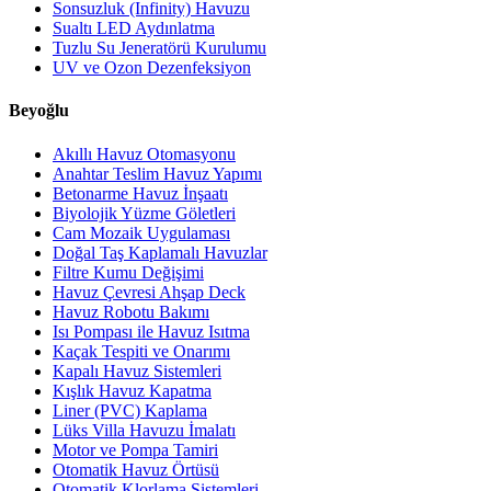
Sonsuzluk (Infinity) Havuzu
Sualtı LED Aydınlatma
Tuzlu Su Jeneratörü Kurulumu
UV ve Ozon Dezenfeksiyon
Beyoğlu
Akıllı Havuz Otomasyonu
Anahtar Teslim Havuz Yapımı
Betonarme Havuz İnşaatı
Biyolojik Yüzme Göletleri
Cam Mozaik Uygulaması
Doğal Taş Kaplamalı Havuzlar
Filtre Kumu Değişimi
Havuz Çevresi Ahşap Deck
Havuz Robotu Bakımı
Isı Pompası ile Havuz Isıtma
Kaçak Tespiti ve Onarımı
Kapalı Havuz Sistemleri
Kışlık Havuz Kapatma
Liner (PVC) Kaplama
Lüks Villa Havuzu İmalatı
Motor ve Pompa Tamiri
Otomatik Havuz Örtüsü
Otomatik Klorlama Sistemleri