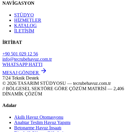
NAVİGASYON
STÜDYO
HİZMETLER
KATALOG
İLETİŞİM
İRTİBAT
+90 501 029 12 56
info@tecrubehavuz.com.tr
WHATSAPP HATTI
MESAJ GÖNDER
7/24 Teknik Destek
© 2026 TASARIM STÜDYOSU — tecrubehavuz.com.tr
// BÖLGESEL SEKTÖRE GÖRE ÇÖZÜM MATRİSİ — 2,406
DİNAMİK ÇÖZÜM
Adalar
Akıllı Havuz Otomasyonu
Anahtar Teslim Havuz Yapımı
Betonarme Havuz İnşaatı