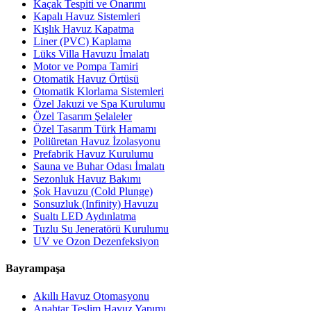
Kaçak Tespiti ve Onarımı
Kapalı Havuz Sistemleri
Kışlık Havuz Kapatma
Liner (PVC) Kaplama
Lüks Villa Havuzu İmalatı
Motor ve Pompa Tamiri
Otomatik Havuz Örtüsü
Otomatik Klorlama Sistemleri
Özel Jakuzi ve Spa Kurulumu
Özel Tasarım Şelaleler
Özel Tasarım Türk Hamamı
Poliüretan Havuz İzolasyonu
Prefabrik Havuz Kurulumu
Sauna ve Buhar Odası İmalatı
Sezonluk Havuz Bakımı
Şok Havuzu (Cold Plunge)
Sonsuzluk (Infinity) Havuzu
Sualtı LED Aydınlatma
Tuzlu Su Jeneratörü Kurulumu
UV ve Ozon Dezenfeksiyon
Bayrampaşa
Akıllı Havuz Otomasyonu
Anahtar Teslim Havuz Yapımı