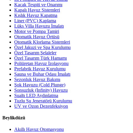
Kaçak Tespiti ve Onarımı
Kapalı Havuz Sistemleri
Kışlık Havuz Kapatma
Liner (PVC) Kaplama
Lüks Villa Havuzu İmalatı
Motor ve Pompa Tamiri
Otomatik Havuz Örtüsü
Otomatik Klorlama Sistemleri
Özel Jakuzi ve Spa Kurulumu
Özel Tasarım Şelaleler
Özel Tasarım Türk Hamamı
Poliüretan Havuz İzolasyonu
Prefabrik Havuz Kurulumu
Sauna ve Buhar Odası İmalatı
Sezonluk Havuz Bakımı
Şok Havuzu (Cold Plunge)
Sonsuzluk (Infinity) Havuzu
Sualtı LED Aydınlatma
Tuzlu Su Jeneratörü Kurulumu
UV ve Ozon Dezenfeksiyon
Beylikdüzü
Akıllı Havuz Otomasyonu