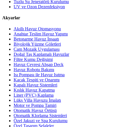
Tuzlu Su Jeneratörü Kurulumu
UV ve Ozon Dezenfeksiyon
Akyarlar
Akıllı Havuz Otomasyonu
Anahtar Teslim Havuz Yapımı
Betonarme Havuz İnşaatı
Biyolojik Yüzme Göletleri
Cam Mozaik Uygulaması
Doğal Taş Kaplamalı Havuzlar
Filtre Kumu Değişimi
Havuz Çevresi Ahşap Deck
Havuz Robotu Bakımı
Isı Pompası ile Havuz Isıtma
Kaçak Tespiti ve Onarımı
Kapalı Havuz Sistemleri
Kışlık Havuz Kapatma
Liner (PVC) Kaplama
Lüks Villa Havuzu İmalatı
Motor ve Pompa Tamiri
Otomatik Havuz Örtüsü
Otomatik Klorlama Sistemleri
Özel Jakuzi ve Spa Kurulumu
Özel Tasarım Şelaleler