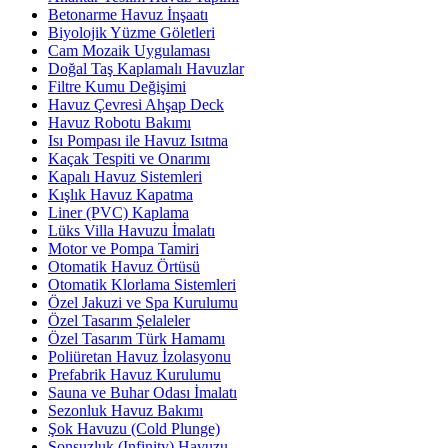
Betonarme Havuz İnşaatı
Biyolojik Yüzme Göletleri
Cam Mozaik Uygulaması
Doğal Taş Kaplamalı Havuzlar
Filtre Kumu Değişimi
Havuz Çevresi Ahşap Deck
Havuz Robotu Bakımı
Isı Pompası ile Havuz Isıtma
Kaçak Tespiti ve Onarımı
Kapalı Havuz Sistemleri
Kışlık Havuz Kapatma
Liner (PVC) Kaplama
Lüks Villa Havuzu İmalatı
Motor ve Pompa Tamiri
Otomatik Havuz Örtüsü
Otomatik Klorlama Sistemleri
Özel Jakuzi ve Spa Kurulumu
Özel Tasarım Şelaleler
Özel Tasarım Türk Hamamı
Poliüretan Havuz İzolasyonu
Prefabrik Havuz Kurulumu
Sauna ve Buhar Odası İmalatı
Sezonluk Havuz Bakımı
Şok Havuzu (Cold Plunge)
Sonsuzluk (Infinity) Havuzu