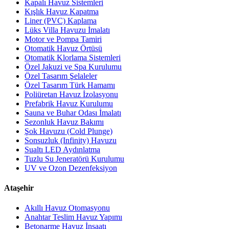
Kapalı Havuz Sistemleri
Kışlık Havuz Kapatma
Liner (PVC) Kaplama
Lüks Villa Havuzu İmalatı
Motor ve Pompa Tamiri
Otomatik Havuz Örtüsü
Otomatik Klorlama Sistemleri
Özel Jakuzi ve Spa Kurulumu
Özel Tasarım Şelaleler
Özel Tasarım Türk Hamamı
Poliüretan Havuz İzolasyonu
Prefabrik Havuz Kurulumu
Sauna ve Buhar Odası İmalatı
Sezonluk Havuz Bakımı
Şok Havuzu (Cold Plunge)
Sonsuzluk (Infinity) Havuzu
Sualtı LED Aydınlatma
Tuzlu Su Jeneratörü Kurulumu
UV ve Ozon Dezenfeksiyon
Ataşehir
Akıllı Havuz Otomasyonu
Anahtar Teslim Havuz Yapımı
Betonarme Havuz İnşaatı