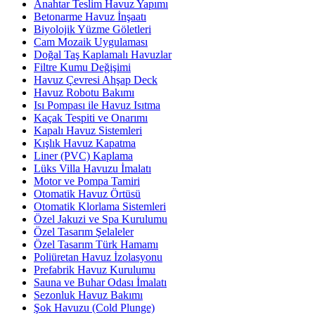
Anahtar Teslim Havuz Yapımı
Betonarme Havuz İnşaatı
Biyolojik Yüzme Göletleri
Cam Mozaik Uygulaması
Doğal Taş Kaplamalı Havuzlar
Filtre Kumu Değişimi
Havuz Çevresi Ahşap Deck
Havuz Robotu Bakımı
Isı Pompası ile Havuz Isıtma
Kaçak Tespiti ve Onarımı
Kapalı Havuz Sistemleri
Kışlık Havuz Kapatma
Liner (PVC) Kaplama
Lüks Villa Havuzu İmalatı
Motor ve Pompa Tamiri
Otomatik Havuz Örtüsü
Otomatik Klorlama Sistemleri
Özel Jakuzi ve Spa Kurulumu
Özel Tasarım Şelaleler
Özel Tasarım Türk Hamamı
Poliüretan Havuz İzolasyonu
Prefabrik Havuz Kurulumu
Sauna ve Buhar Odası İmalatı
Sezonluk Havuz Bakımı
Şok Havuzu (Cold Plunge)