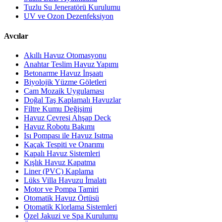
Tuzlu Su Jeneratörü Kurulumu
UV ve Ozon Dezenfeksiyon
Avcılar
Akıllı Havuz Otomasyonu
Anahtar Teslim Havuz Yapımı
Betonarme Havuz İnşaatı
Biyolojik Yüzme Göletleri
Cam Mozaik Uygulaması
Doğal Taş Kaplamalı Havuzlar
Filtre Kumu Değişimi
Havuz Çevresi Ahşap Deck
Havuz Robotu Bakımı
Isı Pompası ile Havuz Isıtma
Kaçak Tespiti ve Onarımı
Kapalı Havuz Sistemleri
Kışlık Havuz Kapatma
Liner (PVC) Kaplama
Lüks Villa Havuzu İmalatı
Motor ve Pompa Tamiri
Otomatik Havuz Örtüsü
Otomatik Klorlama Sistemleri
Özel Jakuzi ve Spa Kurulumu