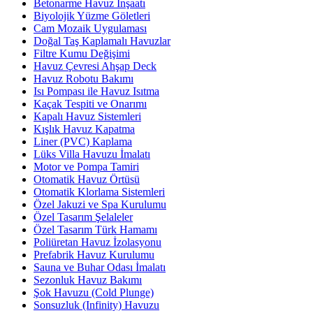
Betonarme Havuz İnşaatı
Biyolojik Yüzme Göletleri
Cam Mozaik Uygulaması
Doğal Taş Kaplamalı Havuzlar
Filtre Kumu Değişimi
Havuz Çevresi Ahşap Deck
Havuz Robotu Bakımı
Isı Pompası ile Havuz Isıtma
Kaçak Tespiti ve Onarımı
Kapalı Havuz Sistemleri
Kışlık Havuz Kapatma
Liner (PVC) Kaplama
Lüks Villa Havuzu İmalatı
Motor ve Pompa Tamiri
Otomatik Havuz Örtüsü
Otomatik Klorlama Sistemleri
Özel Jakuzi ve Spa Kurulumu
Özel Tasarım Şelaleler
Özel Tasarım Türk Hamamı
Poliüretan Havuz İzolasyonu
Prefabrik Havuz Kurulumu
Sauna ve Buhar Odası İmalatı
Sezonluk Havuz Bakımı
Şok Havuzu (Cold Plunge)
Sonsuzluk (Infinity) Havuzu