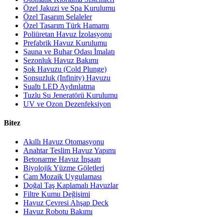
Özel Jakuzi ve Spa Kurulumu
Özel Tasarım Şelaleler
Özel Tasarım Türk Hamamı
Poliüretan Havuz İzolasyonu
Prefabrik Havuz Kurulumu
Sauna ve Buhar Odası İmalatı
Sezonluk Havuz Bakımı
Şok Havuzu (Cold Plunge)
Sonsuzluk (Infinity) Havuzu
Sualtı LED Aydınlatma
Tuzlu Su Jeneratörü Kurulumu
UV ve Ozon Dezenfeksiyon
Bitez
Akıllı Havuz Otomasyonu
Anahtar Teslim Havuz Yapımı
Betonarme Havuz İnşaatı
Biyolojik Yüzme Göletleri
Cam Mozaik Uygulaması
Doğal Taş Kaplamalı Havuzlar
Filtre Kumu Değişimi
Havuz Çevresi Ahşap Deck
Havuz Robotu Bakımı