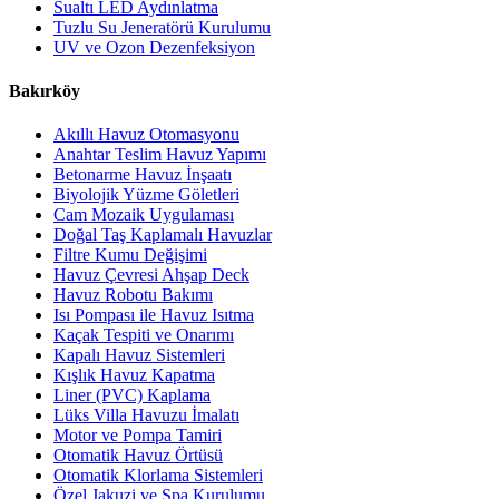
Sualtı LED Aydınlatma
Tuzlu Su Jeneratörü Kurulumu
UV ve Ozon Dezenfeksiyon
Bakırköy
Akıllı Havuz Otomasyonu
Anahtar Teslim Havuz Yapımı
Betonarme Havuz İnşaatı
Biyolojik Yüzme Göletleri
Cam Mozaik Uygulaması
Doğal Taş Kaplamalı Havuzlar
Filtre Kumu Değişimi
Havuz Çevresi Ahşap Deck
Havuz Robotu Bakımı
Isı Pompası ile Havuz Isıtma
Kaçak Tespiti ve Onarımı
Kapalı Havuz Sistemleri
Kışlık Havuz Kapatma
Liner (PVC) Kaplama
Lüks Villa Havuzu İmalatı
Motor ve Pompa Tamiri
Otomatik Havuz Örtüsü
Otomatik Klorlama Sistemleri
Özel Jakuzi ve Spa Kurulumu