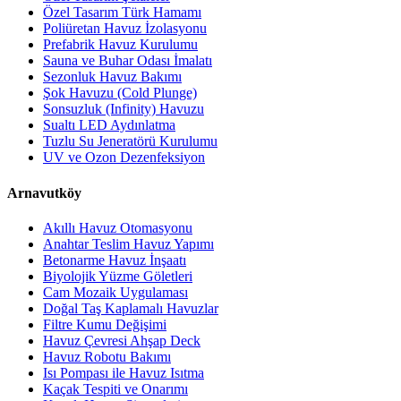
Özel Tasarım Türk Hamamı
Poliüretan Havuz İzolasyonu
Prefabrik Havuz Kurulumu
Sauna ve Buhar Odası İmalatı
Sezonluk Havuz Bakımı
Şok Havuzu (Cold Plunge)
Sonsuzluk (Infinity) Havuzu
Sualtı LED Aydınlatma
Tuzlu Su Jeneratörü Kurulumu
UV ve Ozon Dezenfeksiyon
Arnavutköy
Akıllı Havuz Otomasyonu
Anahtar Teslim Havuz Yapımı
Betonarme Havuz İnşaatı
Biyolojik Yüzme Göletleri
Cam Mozaik Uygulaması
Doğal Taş Kaplamalı Havuzlar
Filtre Kumu Değişimi
Havuz Çevresi Ahşap Deck
Havuz Robotu Bakımı
Isı Pompası ile Havuz Isıtma
Kaçak Tespiti ve Onarımı