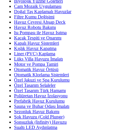
Biyolojik Yüzme Göletleri
Cam Mozaik Uygulaması
Doğal Taş Kaplamalı Havuzlar
Filtre Kumu Değişimi
Havuz Çevresi Ahşap Deck
Havuz Robotu Bakımı
Isı Pompası ile Havuz Isıtma
Kaçak Tespiti ve Onarımı
Kapalı Havuz Sistemleri
Kışlık Havuz Kapatma
Liner (PVC) Kaplama
Lüks Villa Havuzu İmalatı
Motor ve Pompa Tamiri
Otomatik Havuz Örtüsü
Otomatik Klorlama Sistemleri
Özel Jakuzi ve Spa Kurulumu
Özel Tasarım Şelaleler
Özel Tasarım Türk Hamamı
Poliüretan Havuz İzolasyonu
Prefabrik Havuz Kurulumu
Sauna ve Buhar Odası İmalatı
Sezonluk Havuz Bakımı
Şok Havuzu (Cold Plunge)
Sonsuzluk (Infinity) Havuzu
Sualtı LED Aydınlatma