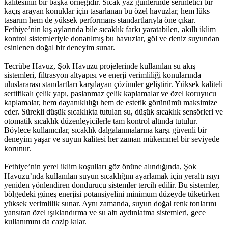
kalitesinin bir başka örneğidir. Sıcak yaz günlerinde serinletici bir
kaçış arayan konuklar için tasarlanan bu özel havuzlar, hem lüks
tasarım hem de yüksek performans standartlarıyla öne çıkar.
Fethiye’nin kış aylarında bile sıcaklık farkı yaratabilen, akıllı iklim
kontrol sistemleriyle donatılmış bu havuzlar, göl ve deniz suyundan
esinlenen doğal bir deneyim sunar.
Tecrübe Havuz, Şok Havuzu projelerinde kullanılan su akış
sistemleri, filtrasyon altyapısı ve enerji verimliliği konularında
uluslararası standartları karşılayan çözümler geliştirir. Yüksek kaliteli
sertifikalı çelik yapı, paslanmaz çelik kaplamalar ve özel koruyucu
kaplamalar, hem dayanıklılığı hem de estetik görünümü maksimize
eder. Sürekli düşük sıcaklıkta tutulan su, düşük sıcaklık sensörleri ve
otomatik sıcaklık düzenleyicilerle tam kontrol altında tutulur.
Böylece kullanıcılar, sıcaklık dalgalanmalarına karşı güvenli bir
deneyim yaşar ve suyun kalitesi her zaman mükemmel bir seviyede
korunur.
Fethiye’nin yerel iklim koşulları göz önüne alındığında, Şok
Havuzu’nda kullanılan suyun sıcaklığını ayarlamak için yeraltı ısıyı
yeniden yönlendiren dondurucu sistemler tercih edilir. Bu sistemler,
bölgedeki güneş enerjisi potansiyelini minimum düzeyde tüketirken
yüksek verimlilik sunar. Aynı zamanda, suyun doğal renk tonlarını
yansıtan özel ışıklandırma ve su altı aydınlatma sistemleri, gece
kullanımını da cazip kılar.