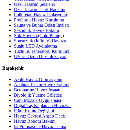
Özel Tasarım Şelaleler
Özel Tasarım Türk Hamamı
Poliüretan Havuz İzolasyonu
Prefabrik Havuz Kurulumu
Sauna ve Buhar Odası İmalatı
Sezonluk Havuz Bakımı
Şok Havuzu (Cold Plunge)
Sonsuzluk (Infinity) Havuzu
Sualtı LED Aydınlatma
Tuzlu Su Jeneratörü Kurulumu
UV ve Ozon Dezenfeksiyon
Başakşehir
Akıllı Havuz Otomasyonu
Anahtar Teslim Havuz Yapımı
Betonarme Havuz İnşaatı
Biyolojik Yüzme Göletleri
Cam Mozaik Uygulaması
Doğal Taş Kaplamalı Havuzlar
Filtre Kumu Değişimi
Havuz Çevresi Ahşap Deck
Havuz Robotu Bakımı
Isı Pompası ile Havuz Isıtma