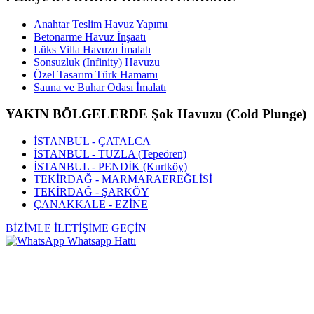
Anahtar Teslim Havuz Yapımı
Betonarme Havuz İnşaatı
Lüks Villa Havuzu İmalatı
Sonsuzluk (Infinity) Havuzu
Özel Tasarım Türk Hamamı
Sauna ve Buhar Odası İmalatı
YAKIN BÖLGELERDE Şok Havuzu (Cold Plunge)
İSTANBUL - ÇATALCA
İSTANBUL - TUZLA (Tepeören)
İSTANBUL - PENDİK (Kurtköy)
TEKİRDAĞ - MARMARAEREĞLİSİ
TEKİRDAĞ - ŞARKÖY
ÇANAKKALE - EZİNE
BİZİMLE İLETİŞİME GEÇİN
Whatsapp Hattı