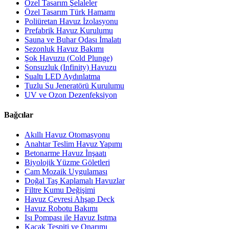
Özel Tasarım Şelaleler
Özel Tasarım Türk Hamamı
Poliüretan Havuz İzolasyonu
Prefabrik Havuz Kurulumu
Sauna ve Buhar Odası İmalatı
Sezonluk Havuz Bakımı
Şok Havuzu (Cold Plunge)
Sonsuzluk (Infinity) Havuzu
Sualtı LED Aydınlatma
Tuzlu Su Jeneratörü Kurulumu
UV ve Ozon Dezenfeksiyon
Bağcılar
Akıllı Havuz Otomasyonu
Anahtar Teslim Havuz Yapımı
Betonarme Havuz İnşaatı
Biyolojik Yüzme Göletleri
Cam Mozaik Uygulaması
Doğal Taş Kaplamalı Havuzlar
Filtre Kumu Değişimi
Havuz Çevresi Ahşap Deck
Havuz Robotu Bakımı
Isı Pompası ile Havuz Isıtma
Kaçak Tespiti ve Onarımı