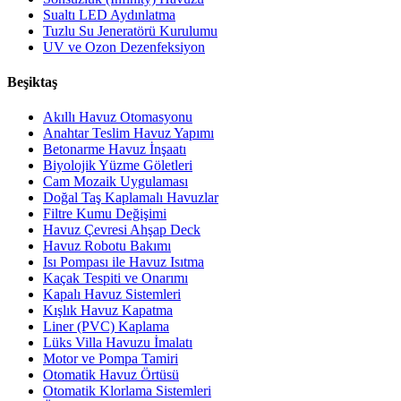
Sualtı LED Aydınlatma
Tuzlu Su Jeneratörü Kurulumu
UV ve Ozon Dezenfeksiyon
Beşiktaş
Akıllı Havuz Otomasyonu
Anahtar Teslim Havuz Yapımı
Betonarme Havuz İnşaatı
Biyolojik Yüzme Göletleri
Cam Mozaik Uygulaması
Doğal Taş Kaplamalı Havuzlar
Filtre Kumu Değişimi
Havuz Çevresi Ahşap Deck
Havuz Robotu Bakımı
Isı Pompası ile Havuz Isıtma
Kaçak Tespiti ve Onarımı
Kapalı Havuz Sistemleri
Kışlık Havuz Kapatma
Liner (PVC) Kaplama
Lüks Villa Havuzu İmalatı
Motor ve Pompa Tamiri
Otomatik Havuz Örtüsü
Otomatik Klorlama Sistemleri