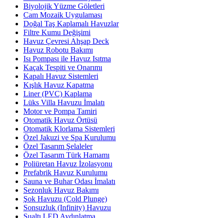
Biyolojik Yüzme Göletleri
Cam Mozaik Uygulaması
Doğal Taş Kaplamalı Havuzlar
Filtre Kumu Değişimi
Havuz Çevresi Ahşap Deck
Havuz Robotu Bakımı
Isı Pompası ile Havuz Isıtma
Kaçak Tespiti ve Onarımı
Kapalı Havuz Sistemleri
Kışlık Havuz Kapatma
Liner (PVC) Kaplama
Lüks Villa Havuzu İmalatı
Motor ve Pompa Tamiri
Otomatik Havuz Örtüsü
Otomatik Klorlama Sistemleri
Özel Jakuzi ve Spa Kurulumu
Özel Tasarım Şelaleler
Özel Tasarım Türk Hamamı
Poliüretan Havuz İzolasyonu
Prefabrik Havuz Kurulumu
Sauna ve Buhar Odası İmalatı
Sezonluk Havuz Bakımı
Şok Havuzu (Cold Plunge)
Sonsuzluk (Infinity) Havuzu
Sualtı LED Aydınlatma