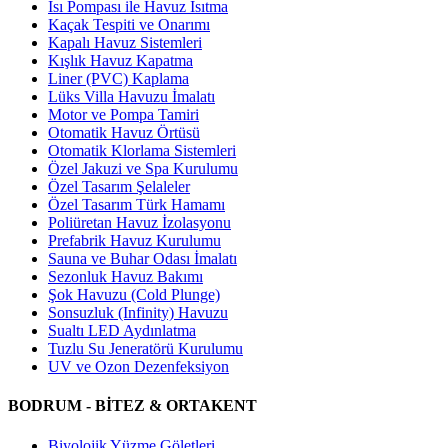
Isı Pompası ile Havuz Isıtma
Kaçak Tespiti ve Onarımı
Kapalı Havuz Sistemleri
Kışlık Havuz Kapatma
Liner (PVC) Kaplama
Lüks Villa Havuzu İmalatı
Motor ve Pompa Tamiri
Otomatik Havuz Örtüsü
Otomatik Klorlama Sistemleri
Özel Jakuzi ve Spa Kurulumu
Özel Tasarım Şelaleler
Özel Tasarım Türk Hamamı
Poliüretan Havuz İzolasyonu
Prefabrik Havuz Kurulumu
Sauna ve Buhar Odası İmalatı
Sezonluk Havuz Bakımı
Şok Havuzu (Cold Plunge)
Sonsuzluk (Infinity) Havuzu
Sualtı LED Aydınlatma
Tuzlu Su Jeneratörü Kurulumu
UV ve Ozon Dezenfeksiyon
BODRUM - BİTEZ & ORTAKENT
Biyolojik Yüzme Göletleri