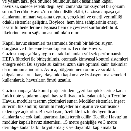
ve yaşam tarzı göz önünde bulundurularak tasarlanan kapalı
havuzlar, sadece estetik değil aynı zamanda fonksiyonel bir çözüm
sunar. Tecrübe Havuz’un mühendislik ekibi, Gaziosmanpaşa çatı
alanlarının mimari yapısına uygun, yerçekimi ve enerji verimliliği
odaklı sistemler geliştirir. Böylece, hem bina sahiplerinin enerji
tasarrufu hedeflerine ulaşması hem de çevresel sürdürülebilirlik
ilkelerine uyum sağlanması mümkün olur.
Kapalı havuz sistemleri tasarımında önemli bir faktör, suyun
döngüsü ve filtreleme teknolojileridir. Tecrübe Havuz,
Gaziosmanpaşa’da yaygın olarak kullanılan yüksek performanslı
HEPA filtreleri ile birleştirilmiş, otomatik kimyasal kontrol sistemleri
entegre eder. Bu sayede su kalitesi uzun süre optimal kalır, bakımlar
da minimuma indirilir. Ayrıca, bölgenin nem oranı ve sıcaklık
dalgalanmalarına karşı dayanıklı kaplama ve izolasyon malzemeleri
kullanılarak, havuzların ömrü uzatılır.
Gaziosmanpaşa’da konut projelerinden işyeri komplekslerine kadar
farklı tipte yapıların kapalı havuz ihtiyacını karşılamak için Tecrübe
Havuz, modüler tasarım çözümleri sunar. Modüler sistemler, inşaat
sürecini hızlandırır, kurulum maliyetlerini düşürür ve sonrasında
eklemeye açık olur. Bu yaklaşım, özellikle hızlı büyüyen ticari
alanlarda ve çok katlı apartmanlarda tercih edilir. Tecrübe Havuz’un
modüler kapalı havuz sistemleri, 15 metre genişliğe ve 3 metre
derinliğe kadar farklı boyutlarda şık ve dayanıklı kaplamalarla