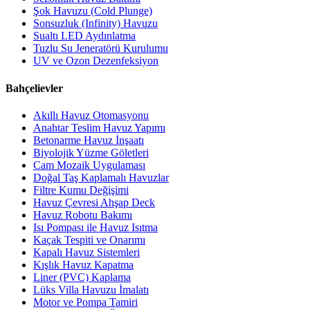
Şok Havuzu (Cold Plunge)
Sonsuzluk (Infinity) Havuzu
Sualtı LED Aydınlatma
Tuzlu Su Jeneratörü Kurulumu
UV ve Ozon Dezenfeksiyon
Bahçelievler
Akıllı Havuz Otomasyonu
Anahtar Teslim Havuz Yapımı
Betonarme Havuz İnşaatı
Biyolojik Yüzme Göletleri
Cam Mozaik Uygulaması
Doğal Taş Kaplamalı Havuzlar
Filtre Kumu Değişimi
Havuz Çevresi Ahşap Deck
Havuz Robotu Bakımı
Isı Pompası ile Havuz Isıtma
Kaçak Tespiti ve Onarımı
Kapalı Havuz Sistemleri
Kışlık Havuz Kapatma
Liner (PVC) Kaplama
Lüks Villa Havuzu İmalatı
Motor ve Pompa Tamiri