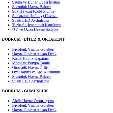
Sauna ve Buhar Odası İmalatı
Sezonluk Havuz Bakımı
Şok Havuzu (Cold Plunge)
Sonsuzluk (Infinity) Havuzu
Sualtı LED Aydınlatma
Tuzlu Su Jeneratörü Kurulumu
UV ve Ozon Dezenfeksiyon
BODRUM - BİTEZ & ORTAKENT
Biyolojik Yüzme Göletleri
Havuz Çevresi Ahşap Deck
Kışlık Havuz Kapatma
Motor ve Pompa Tamiri
Otomatik Havuz Örtüsü
Özel Jakuzi ve Spa Kurulumu
Sezonluk Havuz Bakımı
Sualtı LED Aydınlatma
BODRUM - GÜMÜŞLÜK
Akıllı Havuz Otomasyonu
Biyolojik Yüzme Göletleri
Havuz Çevresi Ahşap Deck