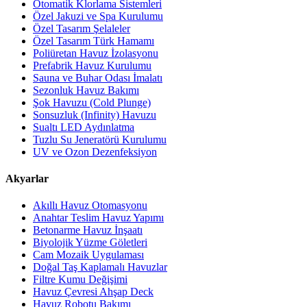
Otomatik Klorlama Sistemleri
Özel Jakuzi ve Spa Kurulumu
Özel Tasarım Şelaleler
Özel Tasarım Türk Hamamı
Poliüretan Havuz İzolasyonu
Prefabrik Havuz Kurulumu
Sauna ve Buhar Odası İmalatı
Sezonluk Havuz Bakımı
Şok Havuzu (Cold Plunge)
Sonsuzluk (Infinity) Havuzu
Sualtı LED Aydınlatma
Tuzlu Su Jeneratörü Kurulumu
UV ve Ozon Dezenfeksiyon
Akyarlar
Akıllı Havuz Otomasyonu
Anahtar Teslim Havuz Yapımı
Betonarme Havuz İnşaatı
Biyolojik Yüzme Göletleri
Cam Mozaik Uygulaması
Doğal Taş Kaplamalı Havuzlar
Filtre Kumu Değişimi
Havuz Çevresi Ahşap Deck
Havuz Robotu Bakımı