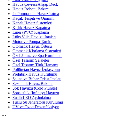
Havuz Çevresi Ahşap Deck
Havuz Robotu Bakımı
Isı Pompası ile Havuz Isıtma
Kaçak Tespiti ve Onarımı
Kapalı Havuz Sistemleri
Kışlık Havuz Kapatma
Liner (PVC) Kaplama
Lüks Villa Havuzu İmalatı
Motor ve Pompa Tamiri
Otomatik Havuz Örtüsü
Otomatik Klorlama Sistemleri
Özel Jakuzi ve Spa Kurulumu
Özel Tasarım Şelaleler
Özel Tasarım Türk Hamamı
Poliüretan Havuz İzolasyonu
Prefabrik Havuz Kurulumu
Sauna ve Buhar Odası İmalatı
Sezonluk Havuz Bakımı
Şok Havuzu (Cold Plunge)
Sonsuzluk (Infinity) Havuzu
Sualtı LED Aydınlatma
Tuzlu Su Jeneratörü Kurulumu
UV ve Ozon Dezenfeksiyon