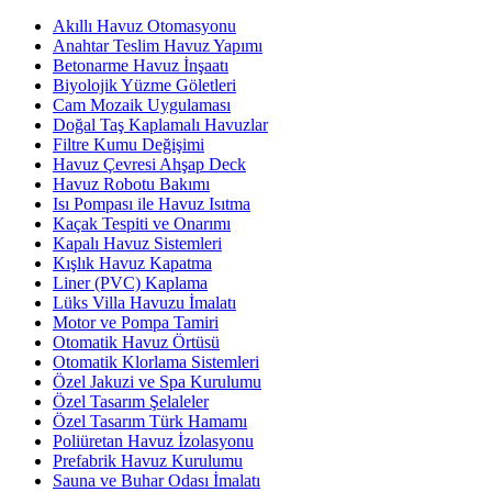
Akıllı Havuz Otomasyonu
Anahtar Teslim Havuz Yapımı
Betonarme Havuz İnşaatı
Biyolojik Yüzme Göletleri
Cam Mozaik Uygulaması
Doğal Taş Kaplamalı Havuzlar
Filtre Kumu Değişimi
Havuz Çevresi Ahşap Deck
Havuz Robotu Bakımı
Isı Pompası ile Havuz Isıtma
Kaçak Tespiti ve Onarımı
Kapalı Havuz Sistemleri
Kışlık Havuz Kapatma
Liner (PVC) Kaplama
Lüks Villa Havuzu İmalatı
Motor ve Pompa Tamiri
Otomatik Havuz Örtüsü
Otomatik Klorlama Sistemleri
Özel Jakuzi ve Spa Kurulumu
Özel Tasarım Şelaleler
Özel Tasarım Türk Hamamı
Poliüretan Havuz İzolasyonu
Prefabrik Havuz Kurulumu
Sauna ve Buhar Odası İmalatı