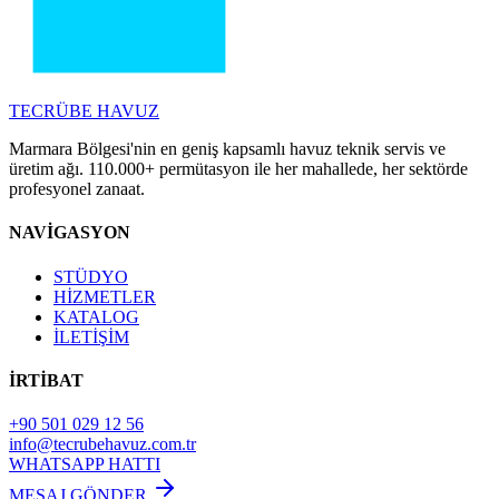
TECRÜBE
HAVUZ
Marmara Bölgesi'nin en geniş kapsamlı havuz teknik servis ve
üretim ağı. 110.000+ permütasyon ile her mahallede, her sektörde
profesyonel zanaat.
NAVİGASYON
STÜDYO
HİZMETLER
KATALOG
İLETİŞİM
İRTİBAT
+90 501 029 12 56
info@tecrubehavuz.com.tr
WHATSAPP HATTI
MESAJ GÖNDER