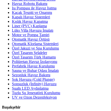
Havuz Robotu Bakımı
Isı Pompası ile Havuz Isıtma
Kaçak Tespiti ve Onarımı
Kapalı Havuz Sistemleri
Kışlık Havuz Kapatma
Liner (PVC) Kaplama
Lüks Villa Havuzu İmalatı
Motor ve Pompa Tamiri
Otomatik Havuz Örtüsü
Otomatik Klorlama Sistemleri
Özel Jakuzi ve Spa Kurulumu
Özel Tasarım Şelaleler
Özel Tasarım Türk Hamamı
Poliüretan Havuz İzolasyonu
Prefabrik Havuz Kurulumu
Sauna ve Buhar Odası İmalatı
Sezonluk Havuz Bakımı
Şok Havuzu (Cold Plunge)
Sonsuzluk (Infinity) Havuzu
Sualtı LED Aydınlatma
Tuzlu Su Jeneratörü Kurulumu
UV ve Ozon Dezenfeksiyon
Başakşehir