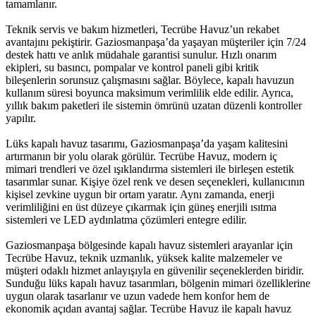
tamamlanır.
Teknik servis ve bakım hizmetleri, Tecrübe Havuz’un rekabet
avantajını pekiştirir. Gaziosmanpaşa’da yaşayan müşteriler için 7/24
destek hattı ve anlık müdahale garantisi sunulur. Hızlı onarım
ekipleri, su basıncı, pompalar ve kontrol paneli gibi kritik
bileşenlerin sorunsuz çalışmasını sağlar. Böylece, kapalı havuzun
kullanım süresi boyunca maksimum verimlilik elde edilir. Ayrıca,
yıllık bakım paketleri ile sistemin ömrünü uzatan düzenli kontroller
yapılır.
Lüks kapalı havuz tasarımı, Gaziosmanpaşa’da yaşam kalitesini
artırmanın bir yolu olarak görülür. Tecrübe Havuz, modern iç
mimari trendleri ve özel ışıklandırma sistemleri ile birleşen estetik
tasarımlar sunar. Kişiye özel renk ve desen seçenekleri, kullanıcının
kişisel zevkine uygun bir ortam yaratır. Aynı zamanda, enerji
verimliliğini en üst düzeye çıkarmak için güneş enerjili ısıtma
sistemleri ve LED aydınlatma çözümleri entegre edilir.
Gaziosmanpaşa bölgesinde kapalı havuz sistemleri arayanlar için
Tecrübe Havuz, teknik uzmanlık, yüksek kalite malzemeler ve
müşteri odaklı hizmet anlayışıyla en güvenilir seçeneklerden biridir.
Sunduğu lüks kapalı havuz tasarımları, bölgenin mimari özelliklerine
uygun olarak tasarlanır ve uzun vadede hem konfor hem de
ekonomik açıdan avantaj sağlar. Tecrübe Havuz ile kapalı havuz