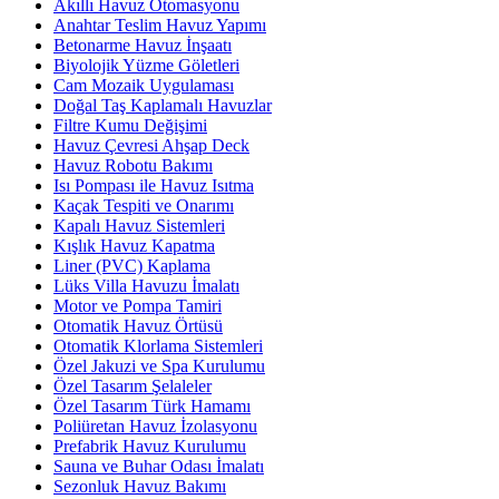
Akıllı Havuz Otomasyonu
Anahtar Teslim Havuz Yapımı
Betonarme Havuz İnşaatı
Biyolojik Yüzme Göletleri
Cam Mozaik Uygulaması
Doğal Taş Kaplamalı Havuzlar
Filtre Kumu Değişimi
Havuz Çevresi Ahşap Deck
Havuz Robotu Bakımı
Isı Pompası ile Havuz Isıtma
Kaçak Tespiti ve Onarımı
Kapalı Havuz Sistemleri
Kışlık Havuz Kapatma
Liner (PVC) Kaplama
Lüks Villa Havuzu İmalatı
Motor ve Pompa Tamiri
Otomatik Havuz Örtüsü
Otomatik Klorlama Sistemleri
Özel Jakuzi ve Spa Kurulumu
Özel Tasarım Şelaleler
Özel Tasarım Türk Hamamı
Poliüretan Havuz İzolasyonu
Prefabrik Havuz Kurulumu
Sauna ve Buhar Odası İmalatı
Sezonluk Havuz Bakımı