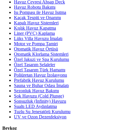
Havuz Çevresi Ahşap Deck
Havuz Robotu Bakımı
Isı Pompası ile Havuz Isıtma
Kaçak Tespiti ve Onarımı
Kapalı Havuz Sistemleri
Kışlık Havuz Kapatma
Liner (PVC) Kaplama
Lüks Villa Havuzu İmalatı
Motor ve Pompa Tamiri
Otomatik Havuz Örtüsü
Otomatik Klorlama Sistemleri
Özel Jakuzi ve Spa Kurulumu
Özel Tasarım Şelaleler
Özel Tasarım Türk Hamamı
Poliüretan Havuz İzolasyonu
Prefabrik Havuz Kurulumu
Sauna ve Buhar Odası İmalatı
Sezonluk Havuz Bakımı
Şok Havuzu (Cold Plunge)
Sonsuzluk (Infinity) Havuzu
Sualtı LED Aydınlatma
Tuzlu Su Jeneratörü Kurulumu
UV ve Ozon Dezenfeksiyon
Beykoz