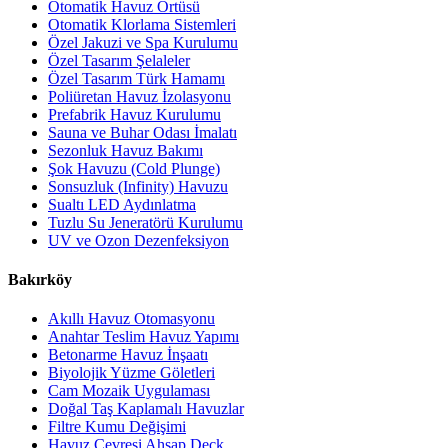
Otomatik Havuz Örtüsü
Otomatik Klorlama Sistemleri
Özel Jakuzi ve Spa Kurulumu
Özel Tasarım Şelaleler
Özel Tasarım Türk Hamamı
Poliüretan Havuz İzolasyonu
Prefabrik Havuz Kurulumu
Sauna ve Buhar Odası İmalatı
Sezonluk Havuz Bakımı
Şok Havuzu (Cold Plunge)
Sonsuzluk (Infinity) Havuzu
Sualtı LED Aydınlatma
Tuzlu Su Jeneratörü Kurulumu
UV ve Ozon Dezenfeksiyon
Bakırköy
Akıllı Havuz Otomasyonu
Anahtar Teslim Havuz Yapımı
Betonarme Havuz İnşaatı
Biyolojik Yüzme Göletleri
Cam Mozaik Uygulaması
Doğal Taş Kaplamalı Havuzlar
Filtre Kumu Değişimi
Havuz Çevresi Ahşap Deck