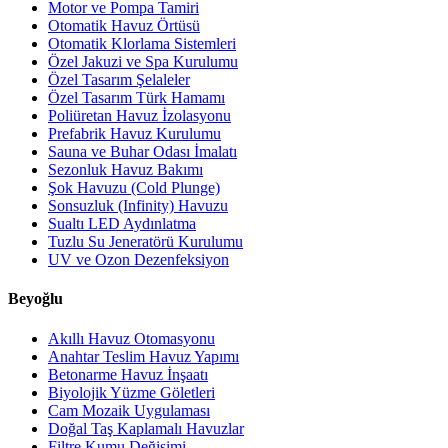
Motor ve Pompa Tamiri
Otomatik Havuz Örtüsü
Otomatik Klorlama Sistemleri
Özel Jakuzi ve Spa Kurulumu
Özel Tasarım Şelaleler
Özel Tasarım Türk Hamamı
Poliüretan Havuz İzolasyonu
Prefabrik Havuz Kurulumu
Sauna ve Buhar Odası İmalatı
Sezonluk Havuz Bakımı
Şok Havuzu (Cold Plunge)
Sonsuzluk (Infinity) Havuzu
Sualtı LED Aydınlatma
Tuzlu Su Jeneratörü Kurulumu
UV ve Ozon Dezenfeksiyon
Beyoğlu
Akıllı Havuz Otomasyonu
Anahtar Teslim Havuz Yapımı
Betonarme Havuz İnşaatı
Biyolojik Yüzme Göletleri
Cam Mozaik Uygulaması
Doğal Taş Kaplamalı Havuzlar
Filtre Kumu Değişimi