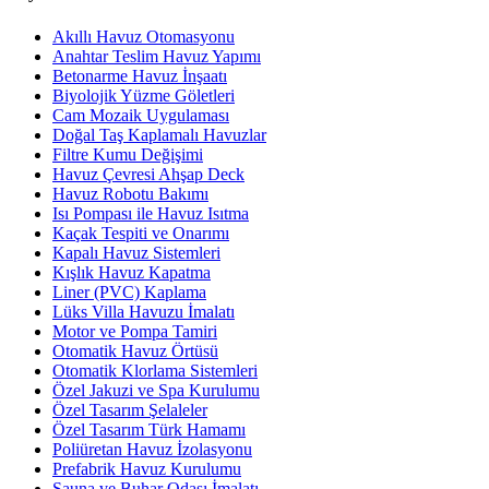
Akıllı Havuz Otomasyonu
Anahtar Teslim Havuz Yapımı
Betonarme Havuz İnşaatı
Biyolojik Yüzme Göletleri
Cam Mozaik Uygulaması
Doğal Taş Kaplamalı Havuzlar
Filtre Kumu Değişimi
Havuz Çevresi Ahşap Deck
Havuz Robotu Bakımı
Isı Pompası ile Havuz Isıtma
Kaçak Tespiti ve Onarımı
Kapalı Havuz Sistemleri
Kışlık Havuz Kapatma
Liner (PVC) Kaplama
Lüks Villa Havuzu İmalatı
Motor ve Pompa Tamiri
Otomatik Havuz Örtüsü
Otomatik Klorlama Sistemleri
Özel Jakuzi ve Spa Kurulumu
Özel Tasarım Şelaleler
Özel Tasarım Türk Hamamı
Poliüretan Havuz İzolasyonu
Prefabrik Havuz Kurulumu
Sauna ve Buhar Odası İmalatı