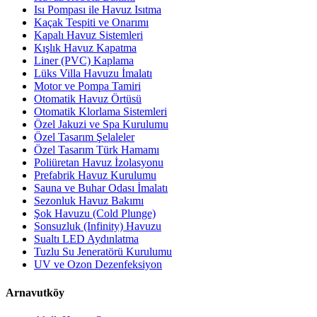
Isı Pompası ile Havuz Isıtma
Kaçak Tespiti ve Onarımı
Kapalı Havuz Sistemleri
Kışlık Havuz Kapatma
Liner (PVC) Kaplama
Lüks Villa Havuzu İmalatı
Motor ve Pompa Tamiri
Otomatik Havuz Örtüsü
Otomatik Klorlama Sistemleri
Özel Jakuzi ve Spa Kurulumu
Özel Tasarım Şelaleler
Özel Tasarım Türk Hamamı
Poliüretan Havuz İzolasyonu
Prefabrik Havuz Kurulumu
Sauna ve Buhar Odası İmalatı
Sezonluk Havuz Bakımı
Şok Havuzu (Cold Plunge)
Sonsuzluk (Infinity) Havuzu
Sualtı LED Aydınlatma
Tuzlu Su Jeneratörü Kurulumu
UV ve Ozon Dezenfeksiyon
Arnavutköy