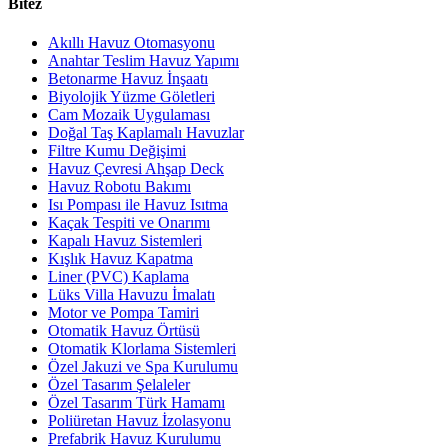
Bitez
Akıllı Havuz Otomasyonu
Anahtar Teslim Havuz Yapımı
Betonarme Havuz İnşaatı
Biyolojik Yüzme Göletleri
Cam Mozaik Uygulaması
Doğal Taş Kaplamalı Havuzlar
Filtre Kumu Değişimi
Havuz Çevresi Ahşap Deck
Havuz Robotu Bakımı
Isı Pompası ile Havuz Isıtma
Kaçak Tespiti ve Onarımı
Kapalı Havuz Sistemleri
Kışlık Havuz Kapatma
Liner (PVC) Kaplama
Lüks Villa Havuzu İmalatı
Motor ve Pompa Tamiri
Otomatik Havuz Örtüsü
Otomatik Klorlama Sistemleri
Özel Jakuzi ve Spa Kurulumu
Özel Tasarım Şelaleler
Özel Tasarım Türk Hamamı
Poliüretan Havuz İzolasyonu
Prefabrik Havuz Kurulumu