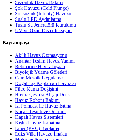
Sezonluk Havuz Bakımı
Şok Havuzu (Cold Plunge)
Sonsuzluk (Infinity) Havuzu
Sualtı LED Aydınlatma
Tuzlu Su Jeneratörü Kurulumu
UV ve Ozon Dezenfeksiyon
Bayrampaşa
Akıllı Havuz Otomasyonu
Anahtar Teslim Havuz Yapımı
Betonarme Havuz İnşaatı
Biyolojik Yüzme Göletleri
Cam Mozaik Uygulaması
Doğal Taş Kaplamalı Havuzlar
Filtre Kumu Değişimi
Havuz Çevresi Ahşap Deck
Havuz Robotu Bakımı
Isı Pompası ile Havuz Isıtma
Kaçak Tespiti ve Onarımı
Kapalı Havuz Sistemleri
Kışlık Havuz Kapatma
Liner (PVC) Kaplama
Lüks Villa Havuzu İmalatı
Motor ve Pompa Tamiri