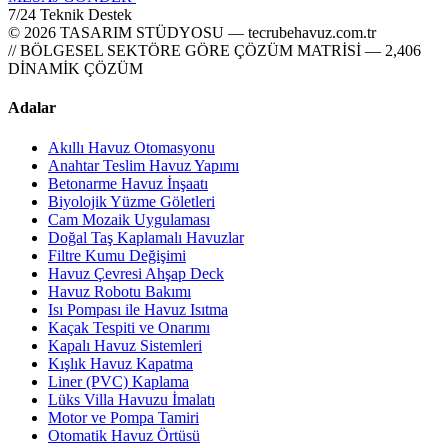
7/24 Teknik Destek
© 2026 TASARIM STÜDYOSU — tecrubehavuz.com.tr
// BÖLGESEL SEKTÖRE GÖRE ÇÖZÜM MATRİSİ — 2,406
DİNAMİK ÇÖZÜM
Adalar
Akıllı Havuz Otomasyonu
Anahtar Teslim Havuz Yapımı
Betonarme Havuz İnşaatı
Biyolojik Yüzme Göletleri
Cam Mozaik Uygulaması
Doğal Taş Kaplamalı Havuzlar
Filtre Kumu Değişimi
Havuz Çevresi Ahşap Deck
Havuz Robotu Bakımı
Isı Pompası ile Havuz Isıtma
Kaçak Tespiti ve Onarımı
Kapalı Havuz Sistemleri
Kışlık Havuz Kapatma
Liner (PVC) Kaplama
Lüks Villa Havuzu İmalatı
Motor ve Pompa Tamiri
Otomatik Havuz Örtüsü