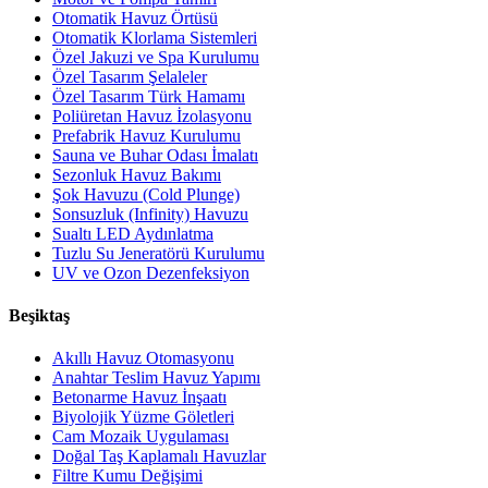
Otomatik Havuz Örtüsü
Otomatik Klorlama Sistemleri
Özel Jakuzi ve Spa Kurulumu
Özel Tasarım Şelaleler
Özel Tasarım Türk Hamamı
Poliüretan Havuz İzolasyonu
Prefabrik Havuz Kurulumu
Sauna ve Buhar Odası İmalatı
Sezonluk Havuz Bakımı
Şok Havuzu (Cold Plunge)
Sonsuzluk (Infinity) Havuzu
Sualtı LED Aydınlatma
Tuzlu Su Jeneratörü Kurulumu
UV ve Ozon Dezenfeksiyon
Beşiktaş
Akıllı Havuz Otomasyonu
Anahtar Teslim Havuz Yapımı
Betonarme Havuz İnşaatı
Biyolojik Yüzme Göletleri
Cam Mozaik Uygulaması
Doğal Taş Kaplamalı Havuzlar
Filtre Kumu Değişimi