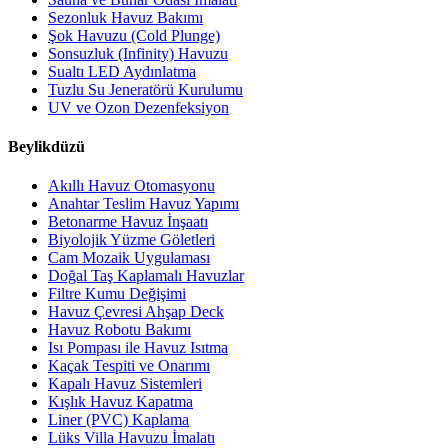
Sezonluk Havuz Bakımı
Şok Havuzu (Cold Plunge)
Sonsuzluk (Infinity) Havuzu
Sualtı LED Aydınlatma
Tuzlu Su Jeneratörü Kurulumu
UV ve Ozon Dezenfeksiyon
Beylikdüzü
Akıllı Havuz Otomasyonu
Anahtar Teslim Havuz Yapımı
Betonarme Havuz İnşaatı
Biyolojik Yüzme Göletleri
Cam Mozaik Uygulaması
Doğal Taş Kaplamalı Havuzlar
Filtre Kumu Değişimi
Havuz Çevresi Ahşap Deck
Havuz Robotu Bakımı
Isı Pompası ile Havuz Isıtma
Kaçak Tespiti ve Onarımı
Kapalı Havuz Sistemleri
Kışlık Havuz Kapatma
Liner (PVC) Kaplama
Lüks Villa Havuzu İmalatı