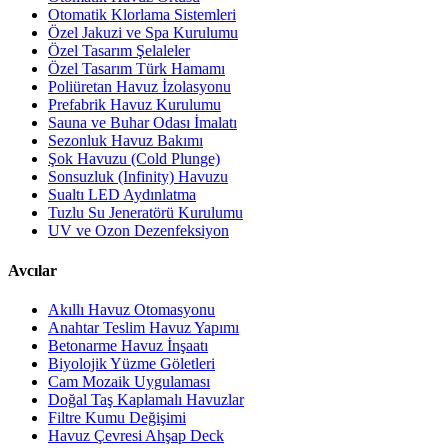
Otomatik Klorlama Sistemleri
Özel Jakuzi ve Spa Kurulumu
Özel Tasarım Şelaleler
Özel Tasarım Türk Hamamı
Poliüretan Havuz İzolasyonu
Prefabrik Havuz Kurulumu
Sauna ve Buhar Odası İmalatı
Sezonluk Havuz Bakımı
Şok Havuzu (Cold Plunge)
Sonsuzluk (Infinity) Havuzu
Sualtı LED Aydınlatma
Tuzlu Su Jeneratörü Kurulumu
UV ve Ozon Dezenfeksiyon
Avcılar
Akıllı Havuz Otomasyonu
Anahtar Teslim Havuz Yapımı
Betonarme Havuz İnşaatı
Biyolojik Yüzme Göletleri
Cam Mozaik Uygulaması
Doğal Taş Kaplamalı Havuzlar
Filtre Kumu Değişimi
Havuz Çevresi Ahşap Deck