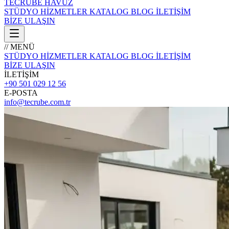
TECRÜBE
HAVUZ
STÜDYO
HİZMETLER
KATALOG
BLOG
İLETİŞİM
BİZE ULAŞIN
// MENÜ
STÜDYO
HİZMETLER
KATALOG
BLOG
İLETİŞİM
BİZE ULAŞIN
İLETİŞİM
+90 501 029 12 56
E-POSTA
info@tecrube.com.tr