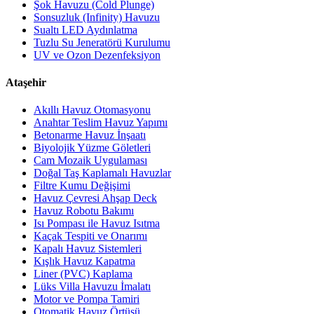
Şok Havuzu (Cold Plunge)
Sonsuzluk (Infinity) Havuzu
Sualtı LED Aydınlatma
Tuzlu Su Jeneratörü Kurulumu
UV ve Ozon Dezenfeksiyon
Ataşehir
Akıllı Havuz Otomasyonu
Anahtar Teslim Havuz Yapımı
Betonarme Havuz İnşaatı
Biyolojik Yüzme Göletleri
Cam Mozaik Uygulaması
Doğal Taş Kaplamalı Havuzlar
Filtre Kumu Değişimi
Havuz Çevresi Ahşap Deck
Havuz Robotu Bakımı
Isı Pompası ile Havuz Isıtma
Kaçak Tespiti ve Onarımı
Kapalı Havuz Sistemleri
Kışlık Havuz Kapatma
Liner (PVC) Kaplama
Lüks Villa Havuzu İmalatı
Motor ve Pompa Tamiri
Otomatik Havuz Örtüsü