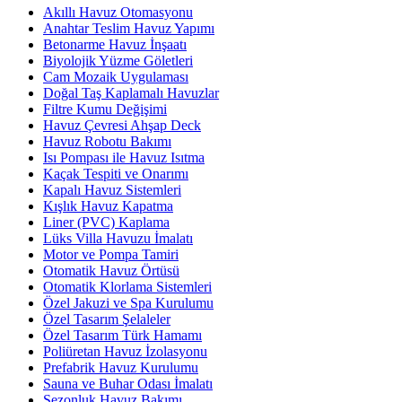
Akıllı Havuz Otomasyonu
Anahtar Teslim Havuz Yapımı
Betonarme Havuz İnşaatı
Biyolojik Yüzme Göletleri
Cam Mozaik Uygulaması
Doğal Taş Kaplamalı Havuzlar
Filtre Kumu Değişimi
Havuz Çevresi Ahşap Deck
Havuz Robotu Bakımı
Isı Pompası ile Havuz Isıtma
Kaçak Tespiti ve Onarımı
Kapalı Havuz Sistemleri
Kışlık Havuz Kapatma
Liner (PVC) Kaplama
Lüks Villa Havuzu İmalatı
Motor ve Pompa Tamiri
Otomatik Havuz Örtüsü
Otomatik Klorlama Sistemleri
Özel Jakuzi ve Spa Kurulumu
Özel Tasarım Şelaleler
Özel Tasarım Türk Hamamı
Poliüretan Havuz İzolasyonu
Prefabrik Havuz Kurulumu
Sauna ve Buhar Odası İmalatı
Sezonluk Havuz Bakımı