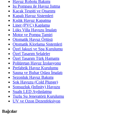
Havuz Robotu Bakımı
Isı Pompası ile Havuz Isıtma
Kaçak Tespiti ve Onarımı
Kapalı Havuz Sistemleri
Kışlık Havuz Kapatma
Liner (PVC) Kaplama
Lüks Villa Havuzu İmalatı
Motor ve Pompa Tamiri
Otomatik Havuz Örtüsü
Otomatik Klorlama Sistemleri
Özel Jakuzi ve Spa Kurulumu
Özel Tasarım Şelaleler
Özel Tasarım Türk Hamamı
Poliüretan Havuz İzolasyonu
Prefabrik Havuz Kurulumu
Sauna ve Buhar Odası İmalatı
Sezonluk Havuz Bakımı
Şok Havuzu (Cold Plunge)
Sonsuzluk (Infinity) Havuzu
Sualtı LED Aydınlatma
Tuzlu Su Jeneratörü Kurulumu
UV ve Ozon Dezenfeksiyon
Bağcılar