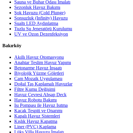
Sauna ve Buhar Odası İmalatı
Sezonluk Havuz Bakımı
Şok Havuzu (Cold Plunge)
Sonsuzluk (Infinity) Havuzu
Sualtı LED Aydınlatma
Tuzlu Su Jeneratörü Kurulumu
UV ve Ozon Dezenfeksiyon
Bakırköy
Akıllı Havuz Otomasyonu
Anahtar Teslim Havuz Yapımı
Betonarme Havuz İnşaatı
Biyolojik Yüzme Göletleri
Cam Mozaik Uygulaması
Doğal Taş Kaplamalı Havuzlar
Filtre Kumu Değişimi
Havuz Çevresi Ahşap Deck
Havuz Robotu Bakımı
Isı Pompası ile Havuz Isıtma
Kaçak Tespiti ve Onarımı
Kapalı Havuz Sistemleri
Kışlık Havuz Kapatma
Liner (PVC) Kaplama
Lüks Villa Havuzu İmalatı