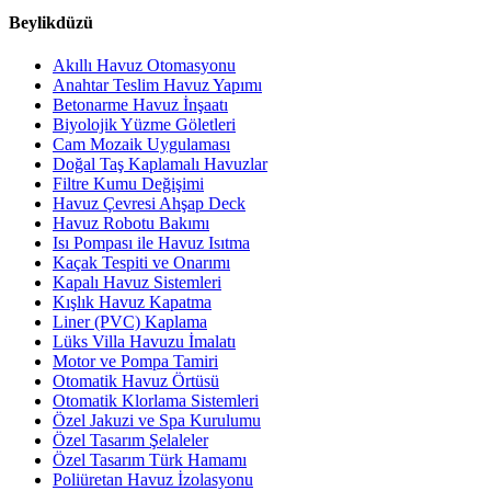
Beylikdüzü
Akıllı Havuz Otomasyonu
Anahtar Teslim Havuz Yapımı
Betonarme Havuz İnşaatı
Biyolojik Yüzme Göletleri
Cam Mozaik Uygulaması
Doğal Taş Kaplamalı Havuzlar
Filtre Kumu Değişimi
Havuz Çevresi Ahşap Deck
Havuz Robotu Bakımı
Isı Pompası ile Havuz Isıtma
Kaçak Tespiti ve Onarımı
Kapalı Havuz Sistemleri
Kışlık Havuz Kapatma
Liner (PVC) Kaplama
Lüks Villa Havuzu İmalatı
Motor ve Pompa Tamiri
Otomatik Havuz Örtüsü
Otomatik Klorlama Sistemleri
Özel Jakuzi ve Spa Kurulumu
Özel Tasarım Şelaleler
Özel Tasarım Türk Hamamı
Poliüretan Havuz İzolasyonu