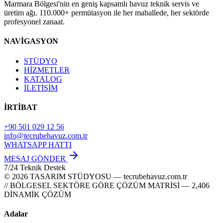
Marmara Bölgesi'nin en geniş kapsamlı havuz teknik servis ve
üretim ağı. 110.000+ permütasyon ile her mahallede, her sektörde
profesyonel zanaat.
NAVİGASYON
STÜDYO
HİZMETLER
KATALOG
İLETİŞİM
İRTİBAT
+90 501 029 12 56
info@tecrubehavuz.com.tr
WHATSAPP HATTI
MESAJ GÖNDER
7/24 Teknik Destek
© 2026 TASARIM STÜDYOSU — tecrubehavuz.com.tr
// BÖLGESEL SEKTÖRE GÖRE ÇÖZÜM MATRİSİ — 2,406
DİNAMİK ÇÖZÜM
Adalar