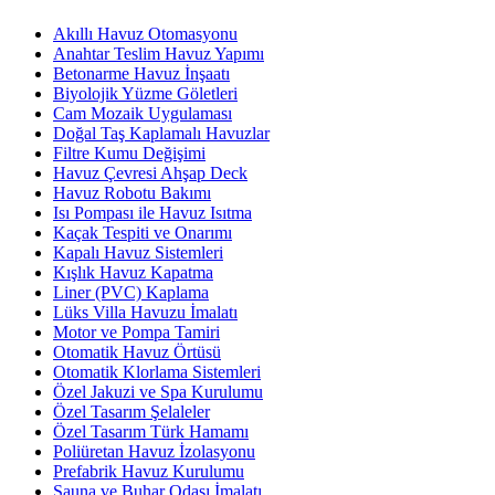
Akıllı Havuz Otomasyonu
Anahtar Teslim Havuz Yapımı
Betonarme Havuz İnşaatı
Biyolojik Yüzme Göletleri
Cam Mozaik Uygulaması
Doğal Taş Kaplamalı Havuzlar
Filtre Kumu Değişimi
Havuz Çevresi Ahşap Deck
Havuz Robotu Bakımı
Isı Pompası ile Havuz Isıtma
Kaçak Tespiti ve Onarımı
Kapalı Havuz Sistemleri
Kışlık Havuz Kapatma
Liner (PVC) Kaplama
Lüks Villa Havuzu İmalatı
Motor ve Pompa Tamiri
Otomatik Havuz Örtüsü
Otomatik Klorlama Sistemleri
Özel Jakuzi ve Spa Kurulumu
Özel Tasarım Şelaleler
Özel Tasarım Türk Hamamı
Poliüretan Havuz İzolasyonu
Prefabrik Havuz Kurulumu
Sauna ve Buhar Odası İmalatı