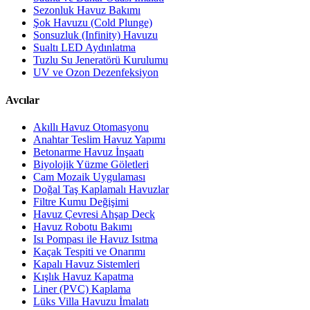
Sezonluk Havuz Bakımı
Şok Havuzu (Cold Plunge)
Sonsuzluk (Infinity) Havuzu
Sualtı LED Aydınlatma
Tuzlu Su Jeneratörü Kurulumu
UV ve Ozon Dezenfeksiyon
Avcılar
Akıllı Havuz Otomasyonu
Anahtar Teslim Havuz Yapımı
Betonarme Havuz İnşaatı
Biyolojik Yüzme Göletleri
Cam Mozaik Uygulaması
Doğal Taş Kaplamalı Havuzlar
Filtre Kumu Değişimi
Havuz Çevresi Ahşap Deck
Havuz Robotu Bakımı
Isı Pompası ile Havuz Isıtma
Kaçak Tespiti ve Onarımı
Kapalı Havuz Sistemleri
Kışlık Havuz Kapatma
Liner (PVC) Kaplama
Lüks Villa Havuzu İmalatı