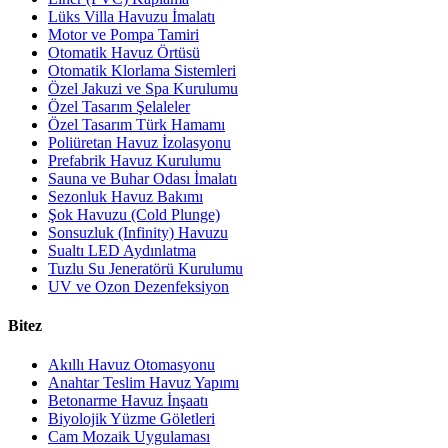
Lüks Villa Havuzu İmalatı
Motor ve Pompa Tamiri
Otomatik Havuz Örtüsü
Otomatik Klorlama Sistemleri
Özel Jakuzi ve Spa Kurulumu
Özel Tasarım Şelaleler
Özel Tasarım Türk Hamamı
Poliüretan Havuz İzolasyonu
Prefabrik Havuz Kurulumu
Sauna ve Buhar Odası İmalatı
Sezonluk Havuz Bakımı
Şok Havuzu (Cold Plunge)
Sonsuzluk (Infinity) Havuzu
Sualtı LED Aydınlatma
Tuzlu Su Jeneratörü Kurulumu
UV ve Ozon Dezenfeksiyon
Bitez
Akıllı Havuz Otomasyonu
Anahtar Teslim Havuz Yapımı
Betonarme Havuz İnşaatı
Biyolojik Yüzme Göletleri
Cam Mozaik Uygulaması