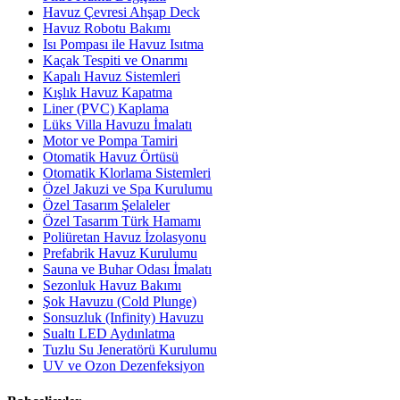
Havuz Çevresi Ahşap Deck
Havuz Robotu Bakımı
Isı Pompası ile Havuz Isıtma
Kaçak Tespiti ve Onarımı
Kapalı Havuz Sistemleri
Kışlık Havuz Kapatma
Liner (PVC) Kaplama
Lüks Villa Havuzu İmalatı
Motor ve Pompa Tamiri
Otomatik Havuz Örtüsü
Otomatik Klorlama Sistemleri
Özel Jakuzi ve Spa Kurulumu
Özel Tasarım Şelaleler
Özel Tasarım Türk Hamamı
Poliüretan Havuz İzolasyonu
Prefabrik Havuz Kurulumu
Sauna ve Buhar Odası İmalatı
Sezonluk Havuz Bakımı
Şok Havuzu (Cold Plunge)
Sonsuzluk (Infinity) Havuzu
Sualtı LED Aydınlatma
Tuzlu Su Jeneratörü Kurulumu
UV ve Ozon Dezenfeksiyon