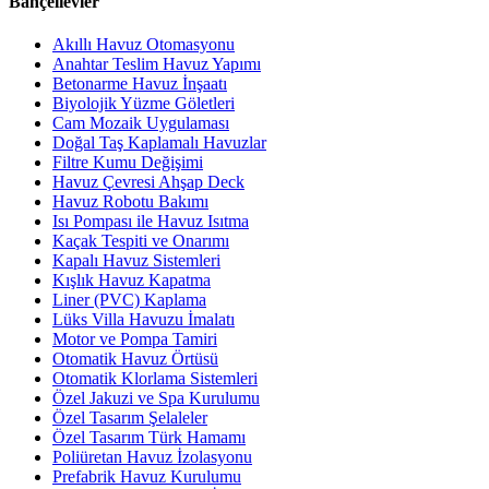
Bahçelievler
Akıllı Havuz Otomasyonu
Anahtar Teslim Havuz Yapımı
Betonarme Havuz İnşaatı
Biyolojik Yüzme Göletleri
Cam Mozaik Uygulaması
Doğal Taş Kaplamalı Havuzlar
Filtre Kumu Değişimi
Havuz Çevresi Ahşap Deck
Havuz Robotu Bakımı
Isı Pompası ile Havuz Isıtma
Kaçak Tespiti ve Onarımı
Kapalı Havuz Sistemleri
Kışlık Havuz Kapatma
Liner (PVC) Kaplama
Lüks Villa Havuzu İmalatı
Motor ve Pompa Tamiri
Otomatik Havuz Örtüsü
Otomatik Klorlama Sistemleri
Özel Jakuzi ve Spa Kurulumu
Özel Tasarım Şelaleler
Özel Tasarım Türk Hamamı
Poliüretan Havuz İzolasyonu
Prefabrik Havuz Kurulumu