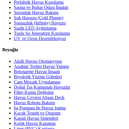
Prefabrik Havuz Kurulumu
Sauna ve Buhar Odası İmalatı
Sezonluk Havuz Bakımı
Şok Havuzu (Cold Plunge)
Sonsuzluk (Infinity) Havuzu
Sualtı LED Aydınlatma
Tuzlu Su Jeneratörü Kurulumu
UV ve Ozon Dezenfeksiyon
Beyoğlu
Akıllı Havuz Otomasyonu
Anahtar Teslim Havuz Yapımı
Betonarme Havuz İnşaatı
Biyolojik Yüzme Göletleri
Cam Mozaik Uygulaması
Doğal Taş Kaplamalı Havuzlar
Filtre Kumu Değişimi
Havuz Çevresi Ahşap Deck
Havuz Robotu Bakımı
Isı Pompası ile Havuz Isıtma
Kaçak Tespiti ve Onarımı
Kapalı Havuz Sistemleri
Kışlık Havuz Kapatma
Liner (PVC) Kaplama