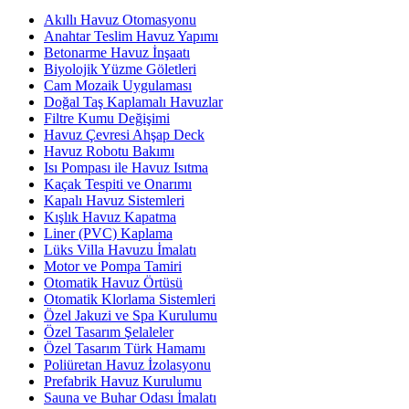
Akıllı Havuz Otomasyonu
Anahtar Teslim Havuz Yapımı
Betonarme Havuz İnşaatı
Biyolojik Yüzme Göletleri
Cam Mozaik Uygulaması
Doğal Taş Kaplamalı Havuzlar
Filtre Kumu Değişimi
Havuz Çevresi Ahşap Deck
Havuz Robotu Bakımı
Isı Pompası ile Havuz Isıtma
Kaçak Tespiti ve Onarımı
Kapalı Havuz Sistemleri
Kışlık Havuz Kapatma
Liner (PVC) Kaplama
Lüks Villa Havuzu İmalatı
Motor ve Pompa Tamiri
Otomatik Havuz Örtüsü
Otomatik Klorlama Sistemleri
Özel Jakuzi ve Spa Kurulumu
Özel Tasarım Şelaleler
Özel Tasarım Türk Hamamı
Poliüretan Havuz İzolasyonu
Prefabrik Havuz Kurulumu
Sauna ve Buhar Odası İmalatı