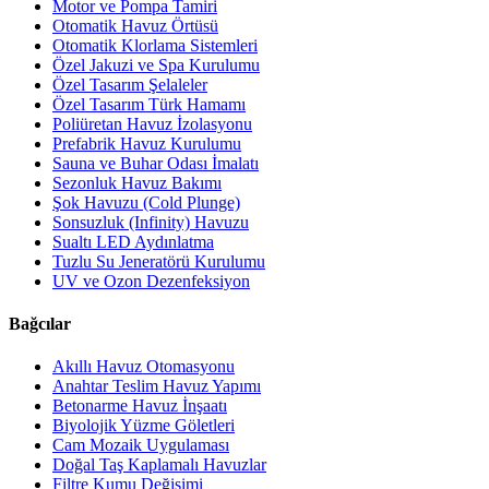
Motor ve Pompa Tamiri
Otomatik Havuz Örtüsü
Otomatik Klorlama Sistemleri
Özel Jakuzi ve Spa Kurulumu
Özel Tasarım Şelaleler
Özel Tasarım Türk Hamamı
Poliüretan Havuz İzolasyonu
Prefabrik Havuz Kurulumu
Sauna ve Buhar Odası İmalatı
Sezonluk Havuz Bakımı
Şok Havuzu (Cold Plunge)
Sonsuzluk (Infinity) Havuzu
Sualtı LED Aydınlatma
Tuzlu Su Jeneratörü Kurulumu
UV ve Ozon Dezenfeksiyon
Bağcılar
Akıllı Havuz Otomasyonu
Anahtar Teslim Havuz Yapımı
Betonarme Havuz İnşaatı
Biyolojik Yüzme Göletleri
Cam Mozaik Uygulaması
Doğal Taş Kaplamalı Havuzlar
Filtre Kumu Değişimi