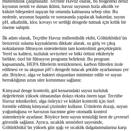
mühendislik çalışmasıdır. Tecrübe Havuz olarak, bu bölgedeki deniz
kıyısının nemli ve ılıman iklimi, havuz suyunun hızla alkolik ve
kükürt bileşenleri taşıyan bir ortamda kalmasına sebep olur. Bu
nedenle, sezonun başında ve sonrasında yapılacak bakımlar, suyun
pH, alkalinlik, klor, kovayı ve sertliği dengede tutmak için kritik bir
öneme sahiptir.
İlk adım olarak, Teçrübe Havuz mühendislik ekibi, Göltürkbükü’ün
benzersiz sulama kaynaklarını dikkate alarak, su giriş ve çıkış
noktalarının filtrasyon sistemlerinin tam kontrolünü gerçekleştirir.
Yerel su kalitesi, tuzluluk seviyeleri ve bitki örtüsü etkileriyle
birlikte, özel bir filtrasyon programı belirlenir. Bu program
kapsamında, HEPA filtrelerin temizlenmesi, karbon filtreden izole
edilmesi ve su akışının pH’ı dengede tutacak şekilde ayarlanması yer
alır. Böylece, alga ve bakteri oluşumları minimize edilir ve suyun
berraklığının uzun süre korunması sağlanır.
Kimyasal denge kontrolü, göl kenarındaki suyun tuzluluk
değerlerinin yüksek olmasından dolayı ekstra önem taşır. Tecrübe
Havuz teknikerleri, alga önleyici ve kükürt kontrolü için özel
formüle edilmiş kimyasal çözümler kullanır. Ürünlerin dozajı, suyun
yoğunluğuna ve havuzun hacmine göre otomatik kontrol
sistemleriyle ayarlanır. Böylece hem suyun temizliği hem de çevresel
güvenlik sağlanır. Ayrıca, sıcaklık sensörleri sayesinde,
Göltürkbükü’ün yüksek gün ışığı ve sıcaklık dalgalanmalarına karşı