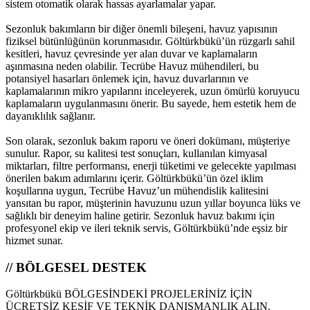
sistem otomatik olarak hassas ayarlamalar yapar.
Sezonluk bakımların bir diğer önemli bileşeni, havuz yapısının
fiziksel bütünlüğünün korunmasıdır. Göltürkbükü’ün rüzgarlı sahil
kesitleri, havuz çevresinde yer alan duvar ve kaplamaların
aşınmasına neden olabilir. Tecrübe Havuz mühendileri, bu
potansiyel hasarları önlemek için, havuz duvarlarının ve
kaplamalarının mikro yapılarını inceleyerek, uzun ömürlü koruyucu
kaplamaların uygulanmasını önerir. Bu sayede, hem estetik hem de
dayanıklılık sağlanır.
Son olarak, sezonluk bakım raporu ve öneri dokümanı, müşteriye
sunulur. Rapor, su kalitesi test sonuçları, kullanılan kimyasal
miktarları, filtre performansı, enerji tüketimi ve gelecekte yapılması
önerilen bakım adımlarını içerir. Göltürkbükü’ün özel iklim
koşullarına uygun, Tecrübe Havuz’un mühendislik kalitesini
yansıtan bu rapor, müşterinin havuzunu uzun yıllar boyunca lüks ve
sağlıklı bir deneyim haline getirir. Sezonluk havuz bakımı için
profesyonel ekip ve ileri teknik servis, Göltürkbükü’nde eşsiz bir
hizmet sunar.
// BÖLGESEL DESTEK
Göltürkbükü BÖLGESİNDEKİ PROJELERİNİZ İÇİN
ÜCRETSİZ KEŞİF VE TEKNİK DANIŞMANLIK ALIN.