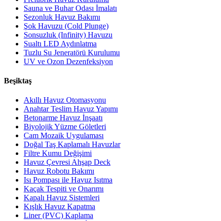
Sauna ve Buhar Odası İmalatı
Sezonluk Havuz Bakımı
Şok Havuzu (Cold Plunge)
Sonsuzluk (Infinity) Havuzu
Sualtı LED Aydınlatma
Tuzlu Su Jeneratörü Kurulumu
UV ve Ozon Dezenfeksiyon
Beşiktaş
Akıllı Havuz Otomasyonu
Anahtar Teslim Havuz Yapımı
Betonarme Havuz İnşaatı
Biyolojik Yüzme Göletleri
Cam Mozaik Uygulaması
Doğal Taş Kaplamalı Havuzlar
Filtre Kumu Değişimi
Havuz Çevresi Ahşap Deck
Havuz Robotu Bakımı
Isı Pompası ile Havuz Isıtma
Kaçak Tespiti ve Onarımı
Kapalı Havuz Sistemleri
Kışlık Havuz Kapatma
Liner (PVC) Kaplama