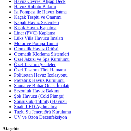
Havuz Çevresi Ahşap Deck
Havuz Robotu Bakımı
Isı Pompası ile Havuz Isıtma
Kaçak Tespiti ve Onarımı
Kapalı Havuz Sistemleri
Kışlık Havuz Kapatma
Liner (PVC) Kaplama
Lüks Villa Havuzu İmalatı
Motor ve Pompa Tamiri
Otomatik Havuz Örtüsü
Otomatik Klorlama Sistemleri
Özel Jakuzi ve Spa Kurulumu
Özel Tasarım Şelaleler
Özel Tasarım Türk Hamamı
Poliüretan Havuz İzolasyonu
Prefabrik Havuz Kurulumu
Sauna ve Buhar Odası İmalatı
Sezonluk Havuz Bakımı
Şok Havuzu (Cold Plunge)
Sonsuzluk (Infinity) Havuzu
Sualtı LED Aydınlatma
Tuzlu Su Jeneratörü Kurulumu
UV ve Ozon Dezenfeksiyon
Ataşehir