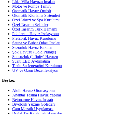
Lüks Villa Havuzu İmalatı
Motor ve Pompa Tamiri
Otomatik Havuz Örtüsü
Otomatik Klorlama Sistemleri
Özel Jakuzi ve Spa Kurulumu
Özel Tasarım Şelaleler
Özel Tasarım Türk Hamamı
Poliüretan Havuz İzolasyonu
Prefabrik Havuz Kurulumu
Sauna ve Buhar Odası İmalatı
Sezonluk Havuz Bakımı
Şok Havuzu (Cold Plunge)
Sonsuzluk (Infinity) Havuzu
Sualtı LED Aydınlatma
Tuzlu Su Jeneratörü Kurulumu
UV ve Ozon Dezenfeksiyon
Beykoz
Akıllı Havuz Otomasyonu
Anahtar Teslim Havuz Yapımı
Betonarme Havuz İnşaatı
Biyolojik Yüzme Göletleri
Cam Mozaik Uygulaması
Doğal Taş Kaplamalı Havuzlar