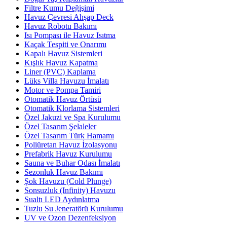
Filtre Kumu Değişimi
Havuz Çevresi Ahşap Deck
Havuz Robotu Bakımı
Isı Pompası ile Havuz Isıtma
Kaçak Tespiti ve Onarımı
Kapalı Havuz Sistemleri
Kışlık Havuz Kapatma
Liner (PVC) Kaplama
Lüks Villa Havuzu İmalatı
Motor ve Pompa Tamiri
Otomatik Havuz Örtüsü
Otomatik Klorlama Sistemleri
Özel Jakuzi ve Spa Kurulumu
Özel Tasarım Şelaleler
Özel Tasarım Türk Hamamı
Poliüretan Havuz İzolasyonu
Prefabrik Havuz Kurulumu
Sauna ve Buhar Odası İmalatı
Sezonluk Havuz Bakımı
Şok Havuzu (Cold Plunge)
Sonsuzluk (Infinity) Havuzu
Sualtı LED Aydınlatma
Tuzlu Su Jeneratörü Kurulumu
UV ve Ozon Dezenfeksiyon