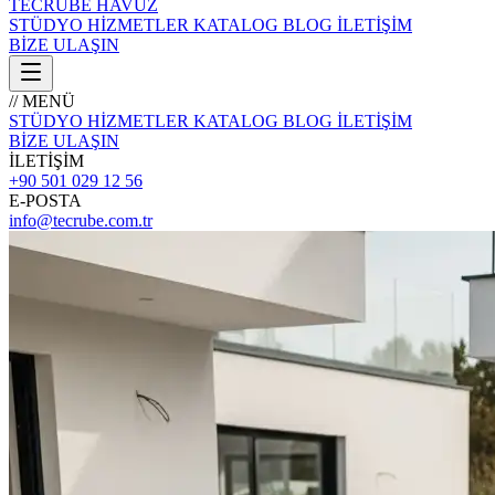
TECRÜBE
HAVUZ
STÜDYO
HİZMETLER
KATALOG
BLOG
İLETİŞİM
BİZE ULAŞIN
// MENÜ
STÜDYO
HİZMETLER
KATALOG
BLOG
İLETİŞİM
BİZE ULAŞIN
İLETİŞİM
+90 501 029 12 56
E-POSTA
info@tecrube.com.tr