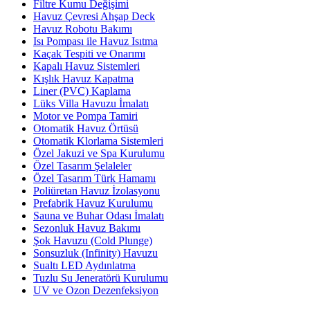
Filtre Kumu Değişimi
Havuz Çevresi Ahşap Deck
Havuz Robotu Bakımı
Isı Pompası ile Havuz Isıtma
Kaçak Tespiti ve Onarımı
Kapalı Havuz Sistemleri
Kışlık Havuz Kapatma
Liner (PVC) Kaplama
Lüks Villa Havuzu İmalatı
Motor ve Pompa Tamiri
Otomatik Havuz Örtüsü
Otomatik Klorlama Sistemleri
Özel Jakuzi ve Spa Kurulumu
Özel Tasarım Şelaleler
Özel Tasarım Türk Hamamı
Poliüretan Havuz İzolasyonu
Prefabrik Havuz Kurulumu
Sauna ve Buhar Odası İmalatı
Sezonluk Havuz Bakımı
Şok Havuzu (Cold Plunge)
Sonsuzluk (Infinity) Havuzu
Sualtı LED Aydınlatma
Tuzlu Su Jeneratörü Kurulumu
UV ve Ozon Dezenfeksiyon