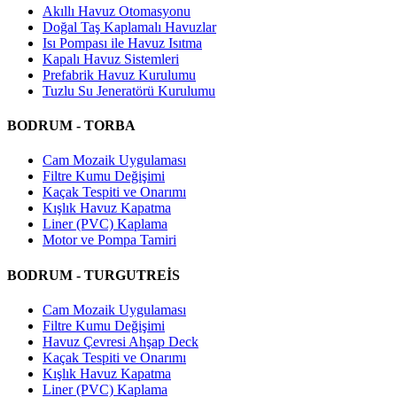
Akıllı Havuz Otomasyonu
Doğal Taş Kaplamalı Havuzlar
Isı Pompası ile Havuz Isıtma
Kapalı Havuz Sistemleri
Prefabrik Havuz Kurulumu
Tuzlu Su Jeneratörü Kurulumu
BODRUM - TORBA
Cam Mozaik Uygulaması
Filtre Kumu Değişimi
Kaçak Tespiti ve Onarımı
Kışlık Havuz Kapatma
Liner (PVC) Kaplama
Motor ve Pompa Tamiri
BODRUM - TURGUTREİS
Cam Mozaik Uygulaması
Filtre Kumu Değişimi
Havuz Çevresi Ahşap Deck
Kaçak Tespiti ve Onarımı
Kışlık Havuz Kapatma
Liner (PVC) Kaplama