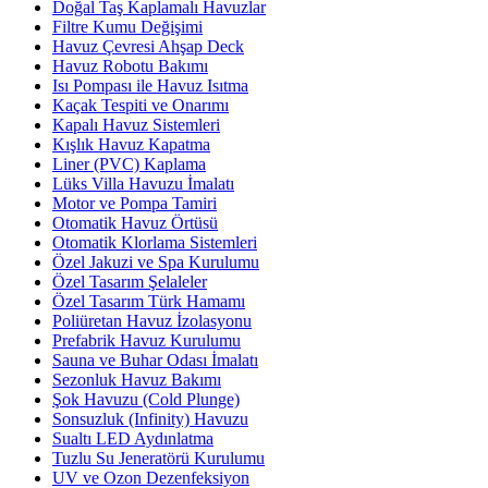
Doğal Taş Kaplamalı Havuzlar
Filtre Kumu Değişimi
Havuz Çevresi Ahşap Deck
Havuz Robotu Bakımı
Isı Pompası ile Havuz Isıtma
Kaçak Tespiti ve Onarımı
Kapalı Havuz Sistemleri
Kışlık Havuz Kapatma
Liner (PVC) Kaplama
Lüks Villa Havuzu İmalatı
Motor ve Pompa Tamiri
Otomatik Havuz Örtüsü
Otomatik Klorlama Sistemleri
Özel Jakuzi ve Spa Kurulumu
Özel Tasarım Şelaleler
Özel Tasarım Türk Hamamı
Poliüretan Havuz İzolasyonu
Prefabrik Havuz Kurulumu
Sauna ve Buhar Odası İmalatı
Sezonluk Havuz Bakımı
Şok Havuzu (Cold Plunge)
Sonsuzluk (Infinity) Havuzu
Sualtı LED Aydınlatma
Tuzlu Su Jeneratörü Kurulumu
UV ve Ozon Dezenfeksiyon