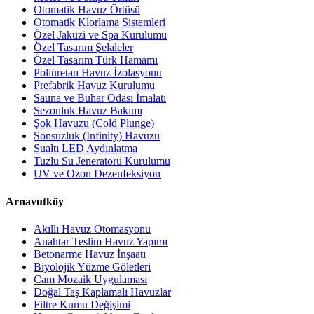
Otomatik Havuz Örtüsü
Otomatik Klorlama Sistemleri
Özel Jakuzi ve Spa Kurulumu
Özel Tasarım Şelaleler
Özel Tasarım Türk Hamamı
Poliüretan Havuz İzolasyonu
Prefabrik Havuz Kurulumu
Sauna ve Buhar Odası İmalatı
Sezonluk Havuz Bakımı
Şok Havuzu (Cold Plunge)
Sonsuzluk (Infinity) Havuzu
Sualtı LED Aydınlatma
Tuzlu Su Jeneratörü Kurulumu
UV ve Ozon Dezenfeksiyon
Arnavutköy
Akıllı Havuz Otomasyonu
Anahtar Teslim Havuz Yapımı
Betonarme Havuz İnşaatı
Biyolojik Yüzme Göletleri
Cam Mozaik Uygulaması
Doğal Taş Kaplamalı Havuzlar
Filtre Kumu Değişimi