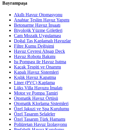
Bayrampaşa
Akıllı Havuz Otomasyonu
Anahtar Teslim Havuz Yapımı
Betonarme Havuz İnşaatı
Biyolojik Yüzme Göletleri
Cam Mozaik Uygulaması
Doğal Taş Kaplamalı Havuzlar
Filtre Kumu Değişimi
Havuz Çevresi Ahşap Deck
Havuz Robotu Bakımı
Isı Pompası ile Havuz Isıtma
Kaçak Tespiti ve Onarımı
Kapalı Havuz Sistemleri
Kışlık Havuz Kapatma
Liner (PVC) Kaplama
Lüks Villa Havuzu İmalatı
Motor ve Pompa Tamiri
Otomatik Havuz Örtüsü
Otomatik Klorlama Sistemleri
Özel Jakuzi ve Spa Kurulumu
Özel Tasarım Şelaleler
Özel Tasarım Türk Hamamı
Poliüretan Havuz İzolasyonu
Prefabrik Havuz Kurulumu