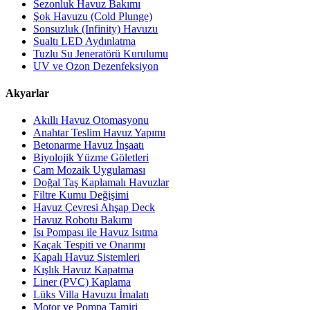
Sezonluk Havuz Bakımı
Şok Havuzu (Cold Plunge)
Sonsuzluk (Infinity) Havuzu
Sualtı LED Aydınlatma
Tuzlu Su Jeneratörü Kurulumu
UV ve Ozon Dezenfeksiyon
Akyarlar
Akıllı Havuz Otomasyonu
Anahtar Teslim Havuz Yapımı
Betonarme Havuz İnşaatı
Biyolojik Yüzme Göletleri
Cam Mozaik Uygulaması
Doğal Taş Kaplamalı Havuzlar
Filtre Kumu Değişimi
Havuz Çevresi Ahşap Deck
Havuz Robotu Bakımı
Isı Pompası ile Havuz Isıtma
Kaçak Tespiti ve Onarımı
Kapalı Havuz Sistemleri
Kışlık Havuz Kapatma
Liner (PVC) Kaplama
Lüks Villa Havuzu İmalatı
Motor ve Pompa Tamiri