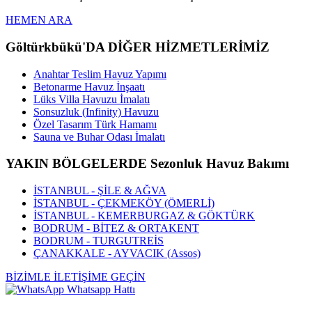
HEMEN ARA
Göltürkbükü'DA DİĞER HİZMETLERİMİZ
Anahtar Teslim Havuz Yapımı
Betonarme Havuz İnşaatı
Lüks Villa Havuzu İmalatı
Sonsuzluk (Infinity) Havuzu
Özel Tasarım Türk Hamamı
Sauna ve Buhar Odası İmalatı
YAKIN BÖLGELERDE Sezonluk Havuz Bakımı
İSTANBUL - ŞİLE & AĞVA
İSTANBUL - ÇEKMEKÖY (ÖMERLİ)
İSTANBUL - KEMERBURGAZ & GÖKTÜRK
BODRUM - BİTEZ & ORTAKENT
BODRUM - TURGUTREİS
ÇANAKKALE - AYVACIK (Assos)
BİZİMLE İLETİŞİME GEÇİN
Whatsapp Hattı