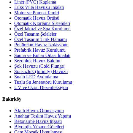
Liner (PVC) Kaplama
Lüks Villa Havuzu İmalatı
Motor ve Pompa Tamiri
Otomatik Havuz Örtüsü
Otomatik Klorlama Sistemleri
Özel Jakuzi ve Spa Kurulumu
Özel Tasarım Şelaleler
Özel Tasarım Türk Hamamı
Poliüretan Havuz İzolasyonu
Prefabrik Havuz Kurulumu
Sauna ve Buhar Odası İmalatı
Sezonluk Havuz Bakımı
Şok Havuzu (Cold Plunge)
Sonsuzluk (Infinity) Havuzu
Sualtı LED Aydınlatma
Tuzlu Su Jeneratörü Kurulumu
UV ve Ozon Dezenfeksiyon
Bakırköy
Akıllı Havuz Otomasyonu
Anahtar Teslim Havuz Yapımı
Betonarme Havuz İnşaatı
Biyolojik Yüzme Göletleri
Cam Mozaik Uygulaması