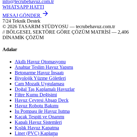
info@tecrubehavuz.com.tr
WHATSAPP HATTI
MESAJ GÖNDER
7/24 Teknik Destek
© 2026 TASARIM STÜDYOSU — tecrubehavuz.com.tr
// BÖLGESEL SEKTÖRE GÖRE ÇÖZÜM MATRİSİ — 2,406
DİNAMİK ÇÖZÜM
Adalar
Akıllı Havuz Otomasyonu
Anahtar Teslim Havuz Yapımı
Betonarme Havuz İnşaatı
Biyolojik Yüzme Göletleri
Cam Mozaik Uygulaması
Doğal Taş Kaplamalı Havuzlar
Filtre Kumu Değişimi
Havuz Çevresi Ahşap Deck
Havuz Robotu Bakımı
Isı Pompası ile Havuz Isıtma
Kaçak Tespiti ve Onarımı
Kapalı Havuz Sistemleri
Kışlık Havuz Kapatma
Liner (PVC) Kaplama