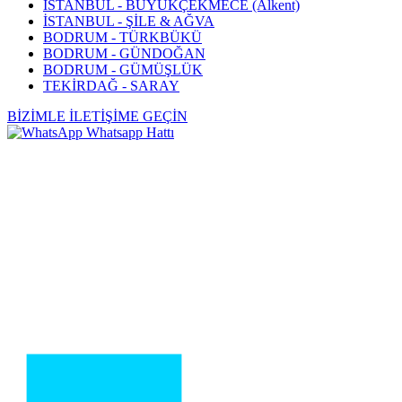
İSTANBUL - BÜYÜKÇEKMECE (Alkent)
İSTANBUL - ŞİLE & AĞVA
BODRUM - TÜRKBÜKÜ
BODRUM - GÜNDOĞAN
BODRUM - GÜMÜŞLÜK
TEKİRDAĞ - SARAY
BİZİMLE İLETİŞİME GEÇİN
Whatsapp Hattı