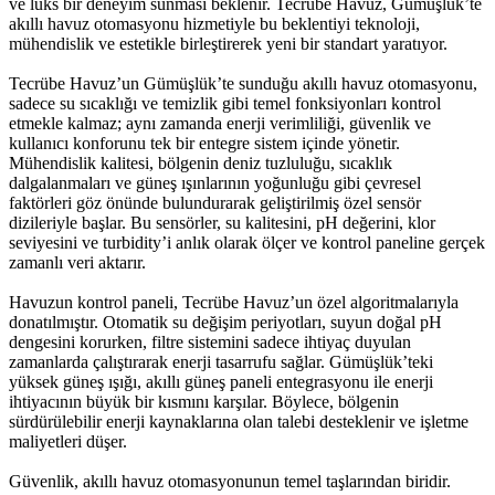
ve lüks bir deneyim sunması beklenir. Tecrübe Havuz, Gümüşlük’te
akıllı havuz otomasyonu hizmetiyle bu beklentiyi teknoloji,
mühendislik ve estetikle birleştirerek yeni bir standart yaratıyor.
Tecrübe Havuz’un Gümüşlük’te sunduğu akıllı havuz otomasyonu,
sadece su sıcaklığı ve temizlik gibi temel fonksiyonları kontrol
etmekle kalmaz; aynı zamanda enerji verimliliği, güvenlik ve
kullanıcı konforunu tek bir entegre sistem içinde yönetir.
Mühendislik kalitesi, bölgenin deniz tuzluluğu, sıcaklık
dalgalanmaları ve güneş ışınlarının yoğunluğu gibi çevresel
faktörleri göz önünde bulundurarak geliştirilmiş özel sensör
dizileriyle başlar. Bu sensörler, su kalitesini, pH değerini, klor
seviyesini ve turbidity’i anlık olarak ölçer ve kontrol paneline gerçek
zamanlı veri aktarır.
Havuzun kontrol paneli, Tecrübe Havuz’un özel algoritmalarıyla
donatılmıştır. Otomatik su değişim periyotları, suyun doğal pH
dengesini korurken, filtre sistemini sadece ihtiyaç duyulan
zamanlarda çalıştırarak enerji tasarrufu sağlar. Gümüşlük’teki
yüksek güneş ışığı, akıllı güneş paneli entegrasyonu ile enerji
ihtiyacının büyük bir kısmını karşılar. Böylece, bölgenin
sürdürülebilir enerji kaynaklarına olan talebi desteklenir ve işletme
maliyetleri düşer.
Güvenlik, akıllı havuz otomasyonunun temel taşlarından biridir.