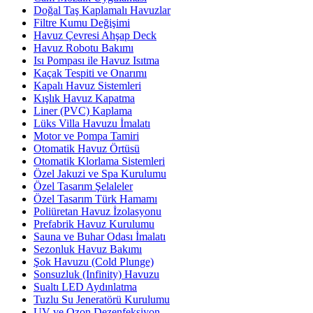
Doğal Taş Kaplamalı Havuzlar
Filtre Kumu Değişimi
Havuz Çevresi Ahşap Deck
Havuz Robotu Bakımı
Isı Pompası ile Havuz Isıtma
Kaçak Tespiti ve Onarımı
Kapalı Havuz Sistemleri
Kışlık Havuz Kapatma
Liner (PVC) Kaplama
Lüks Villa Havuzu İmalatı
Motor ve Pompa Tamiri
Otomatik Havuz Örtüsü
Otomatik Klorlama Sistemleri
Özel Jakuzi ve Spa Kurulumu
Özel Tasarım Şelaleler
Özel Tasarım Türk Hamamı
Poliüretan Havuz İzolasyonu
Prefabrik Havuz Kurulumu
Sauna ve Buhar Odası İmalatı
Sezonluk Havuz Bakımı
Şok Havuzu (Cold Plunge)
Sonsuzluk (Infinity) Havuzu
Sualtı LED Aydınlatma
Tuzlu Su Jeneratörü Kurulumu
UV ve Ozon Dezenfeksiyon