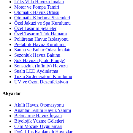
Lüks Villa Havuzu İmalatı
Motor ve Pompa Tamiri
Otomatik Havuz Örtüsü
Otomatik Klorlama Sistemleri
Özel Jakuzi ve Spa Kurulumu
Özel Tasarım Şelaleler
Özel Tasarım Türk Hamamı
Poliüretan Havuz İzolasyonu
Prefabrik Havuz Kurulumu
Sauna ve Buhar Odası İmalatı
Sezonluk Havuz Bakımı
Şok Havuzu (Cold Plunge)
Sonsuzluk (Infinity) Havuzu
Sualtı LED Aydınlatma
Tuzlu Su Jeneratörü Kurulumu
UV ve Ozon Dezenfeksiyon
Akyarlar
Akıllı Havuz Otomasyonu
Anahtar Teslim Havuz Yapımı
Betonarme Havuz İnşaatı
Biyolojik Yüzme Göletleri
Cam Mozaik Uygulaması
Doğal Taş Kaplamalı Havuzlar