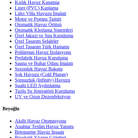
Kışlık Havuz Kapatma
Liner (PVC) Kaplama
Lüks Villa Havuzu İmalatı
Motor ve Pompa Tamiri
Otomatik Havuz Örtüsü
Otomatik Klorlama Sistemleri
Özel Jakuzi ve Spa Kurulumu
Özel Tasarım Şelaleler
Özel Tasarım Türk Hamamı
Poliüretan Havuz İzolasyonu
Prefabrik Havuz Kurulumu
Sauna ve Buhar Odası İmalatı
Sezonluk Havuz Bakımı
Şok Havuzu (Cold Plunge)
Sonsuzluk (Infinity) Havuzu
Sualtı LED Aydınlatma
Tuzlu Su Jeneratörü Kurulumu
UV ve Ozon Dezenfeksiyon
Beyoğlu
Akıllı Havuz Otomasyonu
Anahtar Teslim Havuz Yapımı
Betonarme Havuz İnşaatı
Biyolojik Yüzme Göletleri