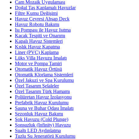
Cam Mozaik Uygulaması
Doğal Taş Kaplamalı Havuzlar
Filtre Kumu Değişimi
Havuz Çevresi Ahşap Deck
Havuz Robotu Bakımı
Isı Pompası ile Havuz Isıtma
Kaçak Tespiti ve Onarımı
Kapalı Havuz Sistemleri
Kışlık Havuz Kapatma
Liner (PVC) Kaplama
Lüks Villa Havuzu İmalatı
Motor ve Pompa Tamiri
Otomatik Havuz Örtüsü
Otomatik Klorlama Sistemleri
Özel Jakuzi ve Spa Kurulumu
Özel Tasarım Şelaleler
Özel Tasarım Türk Hamamı
Poliüretan Havuz İzolasyonu
Prefabrik Havuz Kurulumu
Sauna ve Buhar Odası İmalatı
Sezonluk Havuz Bakımı
Şok Havuzu (Cold Plunge)
Sonsuzluk (Infinity) Havuzu
Sualtı LED Aydınlatma
Tuzlu Su Jeneratörü Kurulumu