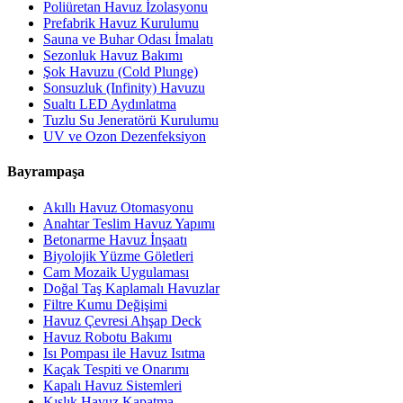
Poliüretan Havuz İzolasyonu
Prefabrik Havuz Kurulumu
Sauna ve Buhar Odası İmalatı
Sezonluk Havuz Bakımı
Şok Havuzu (Cold Plunge)
Sonsuzluk (Infinity) Havuzu
Sualtı LED Aydınlatma
Tuzlu Su Jeneratörü Kurulumu
UV ve Ozon Dezenfeksiyon
Bayrampaşa
Akıllı Havuz Otomasyonu
Anahtar Teslim Havuz Yapımı
Betonarme Havuz İnşaatı
Biyolojik Yüzme Göletleri
Cam Mozaik Uygulaması
Doğal Taş Kaplamalı Havuzlar
Filtre Kumu Değişimi
Havuz Çevresi Ahşap Deck
Havuz Robotu Bakımı
Isı Pompası ile Havuz Isıtma
Kaçak Tespiti ve Onarımı
Kapalı Havuz Sistemleri
Kışlık Havuz Kapatma