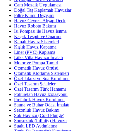
Cam Mozaik Uygulaması
Doğal Taş Kaplamalı Havuzlar
Filtre Kumu Değişimi
Havuz Çevresi Ahşap Deck
Havuz Robotu Bakımı
Isı Pompası ile Havuz Isıtma
Kaçak Tespiti ve Onarımı
Kapalı Havuz Sistemleri
Kışlık Havuz Kapatma
Liner (PVC) Kaplama
Lüks Villa Havuzu İmalatı
Motor ve Pompa Tamiri
Otomatik Havuz Örtüsü
Otomatik Klorlama Sistemleri
Özel Jakuzi ve Spa Kurulumu
Özel Tasarım Şelaleler
Özel Tasarım Türk Hamamı
Poliüretan Havuz İzolasyonu
Prefabrik Havuz Kurulumu
Sauna ve Buhar Odası İmalatı
Sezonluk Havuz Bakımı
Şok Havuzu (Cold Plunge)
Sonsuzluk (Infinity) Havuzu
Sualtı LED Aydınlatma