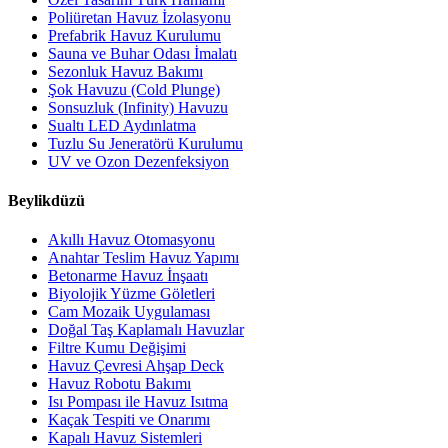
Poliüretan Havuz İzolasyonu
Prefabrik Havuz Kurulumu
Sauna ve Buhar Odası İmalatı
Sezonluk Havuz Bakımı
Şok Havuzu (Cold Plunge)
Sonsuzluk (Infinity) Havuzu
Sualtı LED Aydınlatma
Tuzlu Su Jeneratörü Kurulumu
UV ve Ozon Dezenfeksiyon
Beylikdüzü
Akıllı Havuz Otomasyonu
Anahtar Teslim Havuz Yapımı
Betonarme Havuz İnşaatı
Biyolojik Yüzme Göletleri
Cam Mozaik Uygulaması
Doğal Taş Kaplamalı Havuzlar
Filtre Kumu Değişimi
Havuz Çevresi Ahşap Deck
Havuz Robotu Bakımı
Isı Pompası ile Havuz Isıtma
Kaçak Tespiti ve Onarımı
Kapalı Havuz Sistemleri