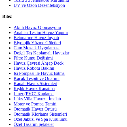
Tuzlu Su Jeneratörü Kurulumu
UV ve Ozon Dezenfeksiyon
Bitez
Akıllı Havuz Otomasyonu
Anahtar Teslim Havuz Yapımı
Betonarme Havuz İnşaatı
Biyolojik Yüzme Göletleri
Cam Mozaik Uygulaması
Doğal Taş Kaplamalı Havuzlar
Filtre Kumu Değişimi
Havuz Çevresi Ahşap Deck
Havuz Robotu Bakımı
Isı Pompası ile Havuz Isıtma
Kaçak Tespiti ve Onarımı
Kapalı Havuz Sistemleri
Kışlık Havuz Kapatma
Liner (PVC) Kaplama
Lüks Villa Havuzu İmalatı
Motor ve Pompa Tamiri
Otomatik Havuz Örtüsü
Otomatik Klorlama Sistemleri
Özel Jakuzi ve Spa Kurulumu
Özel Tasarım Şelaleler