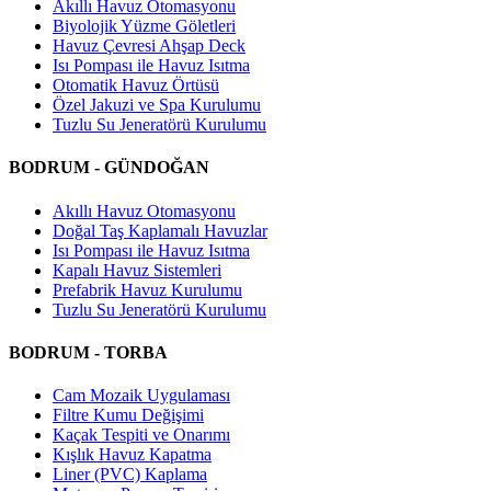
Akıllı Havuz Otomasyonu
Biyolojik Yüzme Göletleri
Havuz Çevresi Ahşap Deck
Isı Pompası ile Havuz Isıtma
Otomatik Havuz Örtüsü
Özel Jakuzi ve Spa Kurulumu
Tuzlu Su Jeneratörü Kurulumu
BODRUM - GÜNDOĞAN
Akıllı Havuz Otomasyonu
Doğal Taş Kaplamalı Havuzlar
Isı Pompası ile Havuz Isıtma
Kapalı Havuz Sistemleri
Prefabrik Havuz Kurulumu
Tuzlu Su Jeneratörü Kurulumu
BODRUM - TORBA
Cam Mozaik Uygulaması
Filtre Kumu Değişimi
Kaçak Tespiti ve Onarımı
Kışlık Havuz Kapatma
Liner (PVC) Kaplama