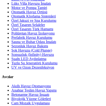
Lüks Villa Havuzu İmalatı
Motor ve Pompa Tamiri
Otomatik Havuz Örtüsü
Otomatik Klorlama Sistemleri
Özel Jakuzi ve Spa Kurulumu
Özel Tasarım Şelaleler
Özel Tasarım Türk Hamamı
Poliüretan Havuz İzolasyonu
Prefabrik Havuz Kurulumu
Sauna ve Buhar Odası İmalatı
Sezonluk Havuz Bakımı
Şok Havuzu (Cold Plunge)
Sonsuzluk (Infinity) Havuzu
Sualtı LED Aydınlatma
Tuzlu Su Jeneratörü Kurulumu
UV ve Ozon Dezenfeksiyon
Avcılar
Akıllı Havuz Otomasyonu
Anahtar Teslim Havuz Yapımı
Betonarme Havuz İnşaatı
Biyolojik Yüzme Göletleri
Cam Mozaik Uygulaması