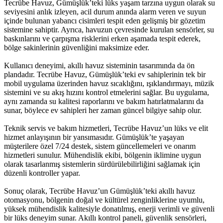
Tecrübe Havuz, Gümüşlük’teki lüks yaşam tarzına uygun olarak su
seviyesini anlık izleyen, acil durum anında alarm veren ve suyun
içinde bulunan yabancı cisimleri tespit eden gelişmiş bir gözetim
sistemine sahiptir. Ayrıca, havuzun çevresinde kurulan sensörler, su
baskınlarını ve çarpışma risklerini erken aşamada tespit ederek,
bölge sakinlerinin güvenliğini maksimize eder.
Kullanıcı deneyimi, akıllı havuz sisteminin tasarımında da ön
plandadır. Tecrübe Havuz, Gümüşlük’teki ev sahiplerinin tek bir
mobil uygulama üzerinden havuz sıcaklığını, ışıklandırmayı, müzik
sistemini ve su akış hızını kontrol etmelerini sağlar. Bu uygulama,
aynı zamanda su kalitesi raporlarını ve bakım hatırlatmalarını da
sunar, böylece ev sahipleri her zaman güncel bilgiye sahip olur.
Teknik servis ve bakım hizmetleri, Tecrübe Havuz’un lüks ve elit
hizmet anlayışının bir yansımasıdır. Gümüşlük’te yaşayan
müşterilere özel 7/24 destek, sistem güncellemeleri ve onarım
hizmetleri sunulur. Mühendislik ekibi, bölgenin iklimine uygun
olarak tasarlanmış sistemlerin sürdürülebilirliğini sağlamak için
düzenli kontroller yapar.
Sonuç olarak, Tecrübe Havuz’un Gümüşlük’teki akıllı havuz
otomasyonu, bölgenin doğal ve kültürel zenginliklerine uyumlu,
yüksek mühendislik kalitesiyle donatılmış, enerji verimli ve güvenli
bir lüks deneyim sunar. Akıllı kontrol paneli, güvenlik sensörleri,