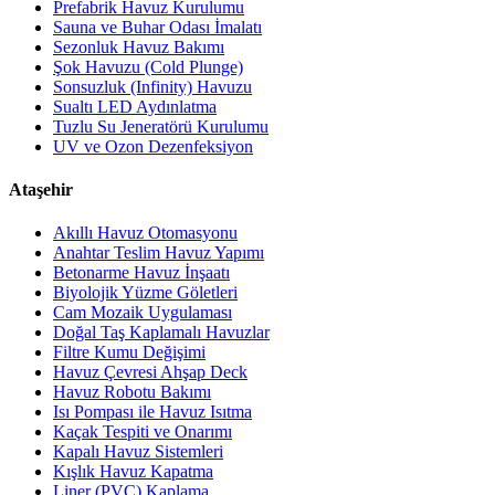
Prefabrik Havuz Kurulumu
Sauna ve Buhar Odası İmalatı
Sezonluk Havuz Bakımı
Şok Havuzu (Cold Plunge)
Sonsuzluk (Infinity) Havuzu
Sualtı LED Aydınlatma
Tuzlu Su Jeneratörü Kurulumu
UV ve Ozon Dezenfeksiyon
Ataşehir
Akıllı Havuz Otomasyonu
Anahtar Teslim Havuz Yapımı
Betonarme Havuz İnşaatı
Biyolojik Yüzme Göletleri
Cam Mozaik Uygulaması
Doğal Taş Kaplamalı Havuzlar
Filtre Kumu Değişimi
Havuz Çevresi Ahşap Deck
Havuz Robotu Bakımı
Isı Pompası ile Havuz Isıtma
Kaçak Tespiti ve Onarımı
Kapalı Havuz Sistemleri
Kışlık Havuz Kapatma
Liner (PVC) Kaplama