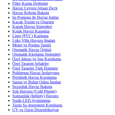
Filtre Kumu Değişimi
Havuz Çevresi Ahşap Deck
Havuz Robotu Bakımı
Isı Pompası ile Havuz Isıtma
Kaçak Tespiti ve Onarımı
Kapalı Havuz Sistemleri
Kışlık Havuz Kapatma
Liner (PVC) Kaplama
Lüks Villa Havuzu İmalatı
Motor ve Pompa Tamiri
Otomatik Havuz Örtüsü
Otomatik Klorlama Sistemleri
Özel Jakuzi ve Spa Kurulumu
Özel Tasarım Şelaleler
Özel Tasarım Türk Hamamı
Poliüretan Havuz İzolasyonu
Prefabrik Havuz Kurulumu
Sauna ve Buhar Odası İmalatı
Sezonluk Havuz Bakımı
Şok Havuzu (Cold Plunge)
Sonsuzluk (Infinity) Havuzu
Sualtı LED Aydınlatma
Tuzlu Su Jeneratörü Kurulumu
UV ve Ozon Dezenfeksiyon