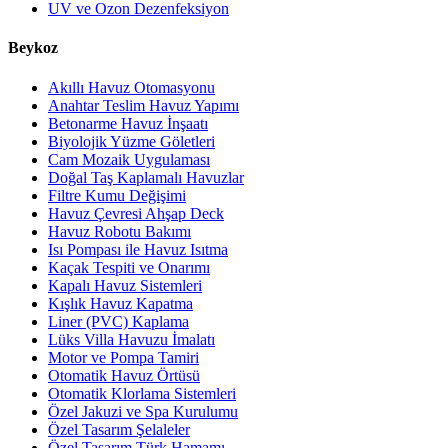
UV ve Ozon Dezenfeksiyon
Beykoz
Akıllı Havuz Otomasyonu
Anahtar Teslim Havuz Yapımı
Betonarme Havuz İnşaatı
Biyolojik Yüzme Göletleri
Cam Mozaik Uygulaması
Doğal Taş Kaplamalı Havuzlar
Filtre Kumu Değişimi
Havuz Çevresi Ahşap Deck
Havuz Robotu Bakımı
Isı Pompası ile Havuz Isıtma
Kaçak Tespiti ve Onarımı
Kapalı Havuz Sistemleri
Kışlık Havuz Kapatma
Liner (PVC) Kaplama
Lüks Villa Havuzu İmalatı
Motor ve Pompa Tamiri
Otomatik Havuz Örtüsü
Otomatik Klorlama Sistemleri
Özel Jakuzi ve Spa Kurulumu
Özel Tasarım Şelaleler
Özel Tasarım Türk Hamamı