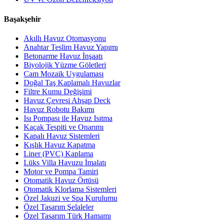
Başakşehir
Akıllı Havuz Otomasyonu
Anahtar Teslim Havuz Yapımı
Betonarme Havuz İnşaatı
Biyolojik Yüzme Göletleri
Cam Mozaik Uygulaması
Doğal Taş Kaplamalı Havuzlar
Filtre Kumu Değişimi
Havuz Çevresi Ahşap Deck
Havuz Robotu Bakımı
Isı Pompası ile Havuz Isıtma
Kaçak Tespiti ve Onarımı
Kapalı Havuz Sistemleri
Kışlık Havuz Kapatma
Liner (PVC) Kaplama
Lüks Villa Havuzu İmalatı
Motor ve Pompa Tamiri
Otomatik Havuz Örtüsü
Otomatik Klorlama Sistemleri
Özel Jakuzi ve Spa Kurulumu
Özel Tasarım Şelaleler
Özel Tasarım Türk Hamamı