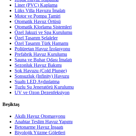
Liner (PVC) Kaplama
Lüks Villa Havuzu İmalatı
Motor ve Pompa Tamiri
Otomatik Havuz Örtüsü
Otomatik Klorlama Sistemleri
Özel Jakuzi ve Spa Kurulumu
Özel Tasarım Şelaleler
Özel Tasarım Türk Hamamı
Poliüretan Havuz İzolasyonu
Prefabrik Havuz Kurulumu
Sauna ve Buhar Odası İmalatı
Sezonluk Havuz Bakımı
Şok Havuzu (Cold Plunge)
Sonsuzluk (Infinity) Havuzu
Sualtı LED Aydınlatma
Tuzlu Su Jeneratörü Kurulumu
UV ve Ozon Dezenfeksiyon
Beşiktaş
Akıllı Havuz Otomasyonu
Anahtar Teslim Havuz Yapımı
Betonarme Havuz İnşaatı
Biyolojik Yüzme Göletleri