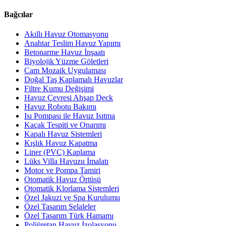
Bağcılar
Akıllı Havuz Otomasyonu
Anahtar Teslim Havuz Yapımı
Betonarme Havuz İnşaatı
Biyolojik Yüzme Göletleri
Cam Mozaik Uygulaması
Doğal Taş Kaplamalı Havuzlar
Filtre Kumu Değişimi
Havuz Çevresi Ahşap Deck
Havuz Robotu Bakımı
Isı Pompası ile Havuz Isıtma
Kaçak Tespiti ve Onarımı
Kapalı Havuz Sistemleri
Kışlık Havuz Kapatma
Liner (PVC) Kaplama
Lüks Villa Havuzu İmalatı
Motor ve Pompa Tamiri
Otomatik Havuz Örtüsü
Otomatik Klorlama Sistemleri
Özel Jakuzi ve Spa Kurulumu
Özel Tasarım Şelaleler
Özel Tasarım Türk Hamamı
Poliüretan Havuz İzolasyonu