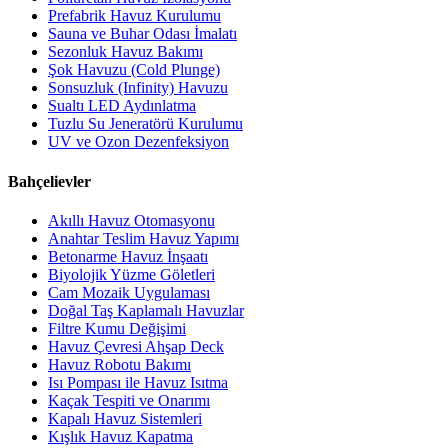
Prefabrik Havuz Kurulumu
Sauna ve Buhar Odası İmalatı
Sezonluk Havuz Bakımı
Şok Havuzu (Cold Plunge)
Sonsuzluk (Infinity) Havuzu
Sualtı LED Aydınlatma
Tuzlu Su Jeneratörü Kurulumu
UV ve Ozon Dezenfeksiyon
Bahçelievler
Akıllı Havuz Otomasyonu
Anahtar Teslim Havuz Yapımı
Betonarme Havuz İnşaatı
Biyolojik Yüzme Göletleri
Cam Mozaik Uygulaması
Doğal Taş Kaplamalı Havuzlar
Filtre Kumu Değişimi
Havuz Çevresi Ahşap Deck
Havuz Robotu Bakımı
Isı Pompası ile Havuz Isıtma
Kaçak Tespiti ve Onarımı
Kapalı Havuz Sistemleri
Kışlık Havuz Kapatma