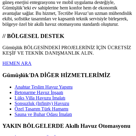
güneş enerjisi entegrasyonu ve mobil uygulama desteğiyle,
Gümüşlük’teki ev sahiplerine hem konfor hem de ekonomik
avantajlar sağlar. Bu hizmet, Tecrübe Havuz’un uzman mühendislik
ekibi, sofistike tasarımları ve kapsamlı teknik servisiyle birleşerek,
bölgeye özel bir akıllı havuz otomasyonu standardı oluşturur.
// BÖLGESEL DESTEK
Gümüşlük BÖLGESİNDEKİ PROJELERİNİZ İÇİN ÜCRETSİZ
KEŞİF VE TEKNİK DANIŞMANLIK ALIN.
HEMEN ARA
Gümüşlük'DA DİĞER HİZMETLERİMİZ
Anahtar Teslim Havuz Yapımı
Betonarme Havuz İnşaatı
Lüks Villa Havuzu İmalatı
Sonsuzluk (Infinity) Havuzu
Özel Tasarım Türk Hamamı
Sauna ve Buhar Odası İmalatı
YAKIN BÖLGELERDE Akıllı Havuz Otomasyonu