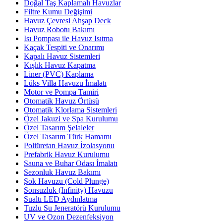
Doğal Taş Kaplamalı Havuzlar
Filtre Kumu Değişimi
Havuz Çevresi Ahşap Deck
Havuz Robotu Bakımı
Isı Pompası ile Havuz Isıtma
Kaçak Tespiti ve Onarımı
Kapalı Havuz Sistemleri
Kışlık Havuz Kapatma
Liner (PVC) Kaplama
Lüks Villa Havuzu İmalatı
Motor ve Pompa Tamiri
Otomatik Havuz Örtüsü
Otomatik Klorlama Sistemleri
Özel Jakuzi ve Spa Kurulumu
Özel Tasarım Şelaleler
Özel Tasarım Türk Hamamı
Poliüretan Havuz İzolasyonu
Prefabrik Havuz Kurulumu
Sauna ve Buhar Odası İmalatı
Sezonluk Havuz Bakımı
Şok Havuzu (Cold Plunge)
Sonsuzluk (Infinity) Havuzu
Sualtı LED Aydınlatma
Tuzlu Su Jeneratörü Kurulumu
UV ve Ozon Dezenfeksiyon