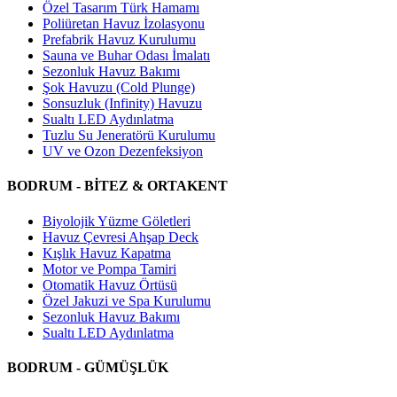
Özel Tasarım Türk Hamamı
Poliüretan Havuz İzolasyonu
Prefabrik Havuz Kurulumu
Sauna ve Buhar Odası İmalatı
Sezonluk Havuz Bakımı
Şok Havuzu (Cold Plunge)
Sonsuzluk (Infinity) Havuzu
Sualtı LED Aydınlatma
Tuzlu Su Jeneratörü Kurulumu
UV ve Ozon Dezenfeksiyon
BODRUM - BİTEZ & ORTAKENT
Biyolojik Yüzme Göletleri
Havuz Çevresi Ahşap Deck
Kışlık Havuz Kapatma
Motor ve Pompa Tamiri
Otomatik Havuz Örtüsü
Özel Jakuzi ve Spa Kurulumu
Sezonluk Havuz Bakımı
Sualtı LED Aydınlatma
BODRUM - GÜMÜŞLÜK