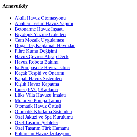
Arnavutköy
Akıllı Havuz Otomasyonu
Anahtar Teslim Havuz Yapımı
Betonarme Havuz İnşaatı
Biyolojik Yüzme Göletleri
Cam Mozaik Uygulaması
Doğal Taş Kaplamalı Havuzlar
Filtre Kumu Değişimi
Havuz Çevresi Ahşap Deck
Havuz Robotu Bakımı
Isı Pompası ile Havuz Isıtma
Kaçak Tespiti ve Onarımı
Kapalı Havuz Sistemleri
Kışlık Havuz Kapatma
Liner (PVC) Kaplama
Lüks Villa Havuzu İmalatı
Motor ve Pompa Tamiri
Otomatik Havuz Örtüsü
Otomatik Klorlama Sistemleri
Özel Jakuzi ve Spa Kurulumu
Özel Tasarım Şelaleler
Özel Tasarım Türk Hamamı
Poliüretan Havuz İzolasyonu