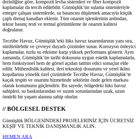
derinliğine göre, kompozit levha sistemleri ve fiber kompozit
kaplamalar da tercih edilebilir. Gümüşlük’ün sulama sistemleriyle
entegre çalışan sistemlerde, su basıncını düşürmek amacıyla küçük
çaplı drenaj kanalları eklenir. Tüm onarım işlemlerinin ardından,
tekrar basınç testi ve termal görüntüleme ile onarım kalitesi
doğrulanır.
Tecrübe Havuz, Gümüşlük’teki lüks havuz tasarımlarının yanı sıra,
sürdürülebilir ve çevreye duyarlı çözümler sunar. Korozyon önleyici
kaplamalar, tuzlu su etkisine karşı yüksek performans gösterir. Aynı
zamanda, Gümüşlük’ün tarihi dokusuna uygun estetik kaplamalarla,
hem fonksiyonel hem de görsel açıdan tatmin edici sonuçlar elde
edilir. Mühendislik kalitesi, ileri teknoloji donanımı ve yerel iklim
koşullarına yönelik özel çözümlerle Tecrübe Havuz, Gümüşlük’te
kaçak tespiti ve onarımı hizmetinde sektörün önde gelen markası
olarak konumunu güçlendirir. Bu sayede, bölgedeki lüks havuz
sahipleri, su baskınlarından ve sızıntı sorunlarından uzak, uzun
ömürlü bir yaşam alanına sahip olurlar.
// BÖLGESEL DESTEK
Gümüşlük BÖLGESİNDEKİ PROJELERİNİZ İÇİN ÜCRETSİZ
KEŞİF VE TEKNİK DANIŞMANLIK ALIN.
HEMEN ARA