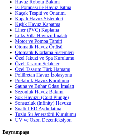
Havuz Robotu Bakımı
Isı Pompası ile Havuz Isıtma
Kaçak Tespiti ve Onarımı
Kapalı Havuz Sistemleri
Kışlık Havuz Kapatma
Liner (PVC) Kaplama
Lüks Villa Havuzu İmalatı
Motor ve Pompa Tamiri
Otomatik Havuz Örtüsü
Otomatik Klorlama Sistemleri
Özel Jakuzi ve Spa Kurulumu
Özel Tasarım Şelaleler
Özel Tasarım Türk Hamamı
Poliüretan Havuz İzolasyonu
Prefabrik Havuz Kurulumu
Sauna ve Buhar Odası İmalatı
Sezonluk Havuz Bakımı
Şok Havuzu (Cold Plunge)
Sonsuzluk (Infinity) Havuzu
Sualtı LED Aydınlatma
Tuzlu Su Jeneratörü Kurulumu
UV ve Ozon Dezenfeksiyon
Bayrampaşa