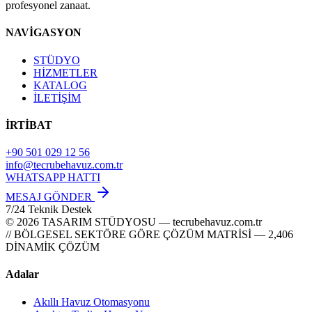
profesyonel zanaat.
NAVİGASYON
STÜDYO
HİZMETLER
KATALOG
İLETİŞİM
İRTİBAT
+90 501 029 12 56
info@tecrubehavuz.com.tr
WHATSAPP HATTI
MESAJ GÖNDER
7/24 Teknik Destek
© 2026 TASARIM STÜDYOSU — tecrubehavuz.com.tr
// BÖLGESEL SEKTÖRE GÖRE ÇÖZÜM MATRİSİ — 2,406
DİNAMİK ÇÖZÜM
Adalar
Akıllı Havuz Otomasyonu