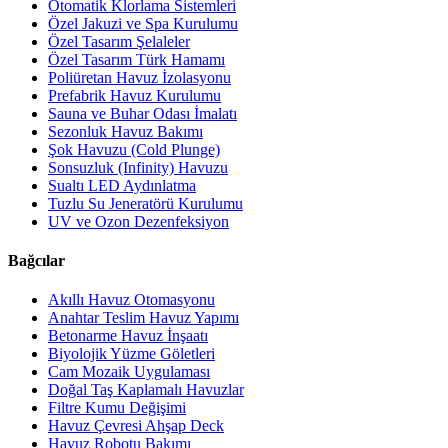
Otomatik Klorlama Sistemleri
Özel Jakuzi ve Spa Kurulumu
Özel Tasarım Şelaleler
Özel Tasarım Türk Hamamı
Poliüretan Havuz İzolasyonu
Prefabrik Havuz Kurulumu
Sauna ve Buhar Odası İmalatı
Sezonluk Havuz Bakımı
Şok Havuzu (Cold Plunge)
Sonsuzluk (Infinity) Havuzu
Sualtı LED Aydınlatma
Tuzlu Su Jeneratörü Kurulumu
UV ve Ozon Dezenfeksiyon
Bağcılar
Akıllı Havuz Otomasyonu
Anahtar Teslim Havuz Yapımı
Betonarme Havuz İnşaatı
Biyolojik Yüzme Göletleri
Cam Mozaik Uygulaması
Doğal Taş Kaplamalı Havuzlar
Filtre Kumu Değişimi
Havuz Çevresi Ahşap Deck
Havuz Robotu Bakımı