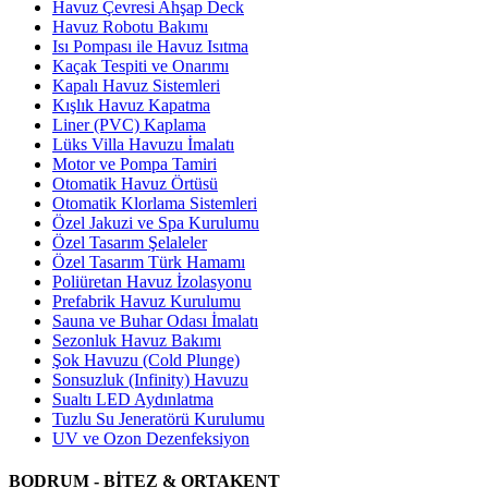
Havuz Çevresi Ahşap Deck
Havuz Robotu Bakımı
Isı Pompası ile Havuz Isıtma
Kaçak Tespiti ve Onarımı
Kapalı Havuz Sistemleri
Kışlık Havuz Kapatma
Liner (PVC) Kaplama
Lüks Villa Havuzu İmalatı
Motor ve Pompa Tamiri
Otomatik Havuz Örtüsü
Otomatik Klorlama Sistemleri
Özel Jakuzi ve Spa Kurulumu
Özel Tasarım Şelaleler
Özel Tasarım Türk Hamamı
Poliüretan Havuz İzolasyonu
Prefabrik Havuz Kurulumu
Sauna ve Buhar Odası İmalatı
Sezonluk Havuz Bakımı
Şok Havuzu (Cold Plunge)
Sonsuzluk (Infinity) Havuzu
Sualtı LED Aydınlatma
Tuzlu Su Jeneratörü Kurulumu
UV ve Ozon Dezenfeksiyon
BODRUM - BİTEZ & ORTAKENT