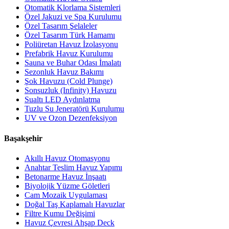
Otomatik Klorlama Sistemleri
Özel Jakuzi ve Spa Kurulumu
Özel Tasarım Şelaleler
Özel Tasarım Türk Hamamı
Poliüretan Havuz İzolasyonu
Prefabrik Havuz Kurulumu
Sauna ve Buhar Odası İmalatı
Sezonluk Havuz Bakımı
Şok Havuzu (Cold Plunge)
Sonsuzluk (Infinity) Havuzu
Sualtı LED Aydınlatma
Tuzlu Su Jeneratörü Kurulumu
UV ve Ozon Dezenfeksiyon
Başakşehir
Akıllı Havuz Otomasyonu
Anahtar Teslim Havuz Yapımı
Betonarme Havuz İnşaatı
Biyolojik Yüzme Göletleri
Cam Mozaik Uygulaması
Doğal Taş Kaplamalı Havuzlar
Filtre Kumu Değişimi
Havuz Çevresi Ahşap Deck