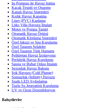
Isı Pompası ile Havuz Isıtma
Kaçak Tespiti ve Onarımı
Kapalı Havuz Sistemleri
Kışlık Havuz Kapatma
Liner (PVC) Kaplama
Lüks Villa Havuzu İmalatı
Motor ve Pompa Tamiri
Otomatik Havuz Örtüsü
Otomatik Klorlama Sistemleri
Özel Jakuzi ve Spa Kurulumu
Özel Tasarım Şelaleler
Özel Tasarım Türk Hamamı
Poliüretan Havuz İzolasyonu
Prefabrik Havuz Kurulumu
Sauna ve Buhar Odası İmalatı
Sezonluk Havuz Bakımı
Şok Havuzu (Cold Plunge)
Sonsuzluk (Infinity) Havuzu
Sualtı LED Aydınlatma
Tuzlu Su Jeneratörü Kurulumu
UV ve Ozon Dezenfeksiyon
Bahçelievler