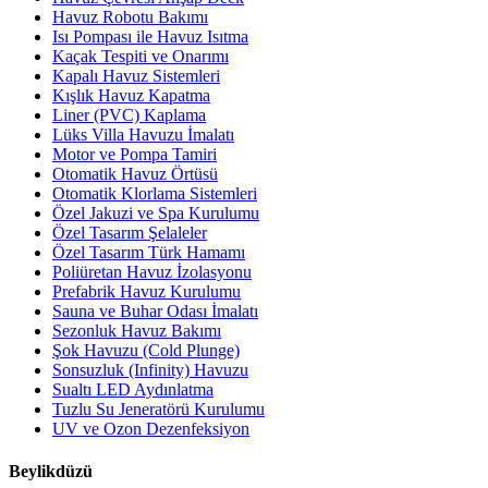
Havuz Robotu Bakımı
Isı Pompası ile Havuz Isıtma
Kaçak Tespiti ve Onarımı
Kapalı Havuz Sistemleri
Kışlık Havuz Kapatma
Liner (PVC) Kaplama
Lüks Villa Havuzu İmalatı
Motor ve Pompa Tamiri
Otomatik Havuz Örtüsü
Otomatik Klorlama Sistemleri
Özel Jakuzi ve Spa Kurulumu
Özel Tasarım Şelaleler
Özel Tasarım Türk Hamamı
Poliüretan Havuz İzolasyonu
Prefabrik Havuz Kurulumu
Sauna ve Buhar Odası İmalatı
Sezonluk Havuz Bakımı
Şok Havuzu (Cold Plunge)
Sonsuzluk (Infinity) Havuzu
Sualtı LED Aydınlatma
Tuzlu Su Jeneratörü Kurulumu
UV ve Ozon Dezenfeksiyon
Beylikdüzü