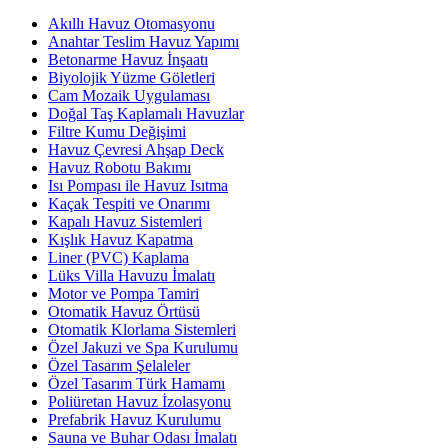
Akıllı Havuz Otomasyonu
Anahtar Teslim Havuz Yapımı
Betonarme Havuz İnşaatı
Biyolojik Yüzme Göletleri
Cam Mozaik Uygulaması
Doğal Taş Kaplamalı Havuzlar
Filtre Kumu Değişimi
Havuz Çevresi Ahşap Deck
Havuz Robotu Bakımı
Isı Pompası ile Havuz Isıtma
Kaçak Tespiti ve Onarımı
Kapalı Havuz Sistemleri
Kışlık Havuz Kapatma
Liner (PVC) Kaplama
Lüks Villa Havuzu İmalatı
Motor ve Pompa Tamiri
Otomatik Havuz Örtüsü
Otomatik Klorlama Sistemleri
Özel Jakuzi ve Spa Kurulumu
Özel Tasarım Şelaleler
Özel Tasarım Türk Hamamı
Poliüretan Havuz İzolasyonu
Prefabrik Havuz Kurulumu
Sauna ve Buhar Odası İmalatı