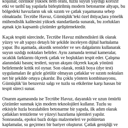
koşullar, özellikle yüksek nem oranı, tuzlu suyun yaydığı korozif
etki ve tarihî taş yapılarla birleştirilmiş modern betonarme altyapı, bu
bölgedeki havuzların sık sık sızıntı ve çatlak yaşamasına sebep
olmaktadır. Tecrübe Havuz, Gümüşlük’teki özel ihtiyaçlara yönelik
mühendislik kalitesini yüksek standartlarda sunarak, bu zorlukları
aşmak için kapsamlı çözümler geliştirmektedir.
Kaçak tespiti sürecinde, Tecrübe Havuz mühendisleri ilk olarak
yüzey ve alt yapıyı detaylı bir şekilde inceleyen dijital haritalama
yapar. Bu aşamada, akustik sensörler ve ses dalgalarını kullanarak
suyun sızdığı noktaları belirler. Aynı zamanda termal kameralar,
sıcaklık farklarını ölçerek çatlak ve boşlukları tespit eder. Çalışma
alanındaki basınç testleri, suyun akışını ölçerek kaçak yönünü
belirlemede kritik rol oynar. Son olarak, renkli boya (dye test)
uygulamaları ile gözle görülür olmayan çatlaklar ve sızıntı noktaları
net bir şekilde ortaya çıkarılır. Bu çoklu yöntem kombinasyonu,
Gümüşlük’ün benzersiz salgı ve tuzlu su etkilerine karşı hassas bir
tespit süreci sunar.
Onarım aşamasında ise Tecrübe Havuz, dayanıklı ve uzun ömürlü
çözümler sunmak için modern teknolojileri kullanır. Tuzlu su
etkisiyle hızla bozulabilen betonarme bir yapıda, ilk adım olarak
çatlakları temizleme ve yüzeyi hazırlama işlemleri yapılır.
Sonrasında, epoksi bazlı dolgu malzemeleri ve poliüretan
kaplamalar, su geçirmez bir bariyer oluşturur. Çatlak genişliği ve