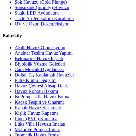
Şok Havuzu (Cold Plunge)
Sonsuzluk (Infinity) Havuzu
Sualtı LED Aydınlatma
Tuzlu Su Jeneratörü Kurulumu
UV ve Ozon Dezenfeksiyon
Bakırköy
Akıllı Havuz Otomasyonu
Anahtar Teslim Havuz Yapımı
Betonarme Havuz İnşaatı
Biyolojik Yüzme Göletleri
Cam Mozaik Uygulaması
Doğal Taş Kaplamalı Havuzlar
Filtre Kumu Değişimi
Havuz Çevresi Ahşap Deck
Havuz Robotu Bakımı
Isı Pompası ile Havuz Isıtma
Kaçak Tespiti ve Onarımı
Kapalı Havuz Sistemleri
Kışlık Havuz Kapatma
Liner (PVC) Kaplama
Lüks Villa Havuzu İmalatı
Motor ve Pompa Tamiri
Otomatik Havuz Örtüsü