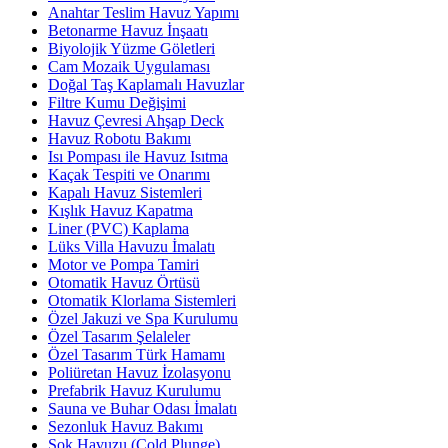
Anahtar Teslim Havuz Yapımı
Betonarme Havuz İnşaatı
Biyolojik Yüzme Göletleri
Cam Mozaik Uygulaması
Doğal Taş Kaplamalı Havuzlar
Filtre Kumu Değişimi
Havuz Çevresi Ahşap Deck
Havuz Robotu Bakımı
Isı Pompası ile Havuz Isıtma
Kaçak Tespiti ve Onarımı
Kapalı Havuz Sistemleri
Kışlık Havuz Kapatma
Liner (PVC) Kaplama
Lüks Villa Havuzu İmalatı
Motor ve Pompa Tamiri
Otomatik Havuz Örtüsü
Otomatik Klorlama Sistemleri
Özel Jakuzi ve Spa Kurulumu
Özel Tasarım Şelaleler
Özel Tasarım Türk Hamamı
Poliüretan Havuz İzolasyonu
Prefabrik Havuz Kurulumu
Sauna ve Buhar Odası İmalatı
Sezonluk Havuz Bakımı
Şok Havuzu (Cold Plunge)