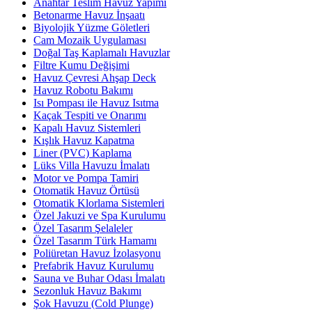
Anahtar Teslim Havuz Yapımı
Betonarme Havuz İnşaatı
Biyolojik Yüzme Göletleri
Cam Mozaik Uygulaması
Doğal Taş Kaplamalı Havuzlar
Filtre Kumu Değişimi
Havuz Çevresi Ahşap Deck
Havuz Robotu Bakımı
Isı Pompası ile Havuz Isıtma
Kaçak Tespiti ve Onarımı
Kapalı Havuz Sistemleri
Kışlık Havuz Kapatma
Liner (PVC) Kaplama
Lüks Villa Havuzu İmalatı
Motor ve Pompa Tamiri
Otomatik Havuz Örtüsü
Otomatik Klorlama Sistemleri
Özel Jakuzi ve Spa Kurulumu
Özel Tasarım Şelaleler
Özel Tasarım Türk Hamamı
Poliüretan Havuz İzolasyonu
Prefabrik Havuz Kurulumu
Sauna ve Buhar Odası İmalatı
Sezonluk Havuz Bakımı
Şok Havuzu (Cold Plunge)