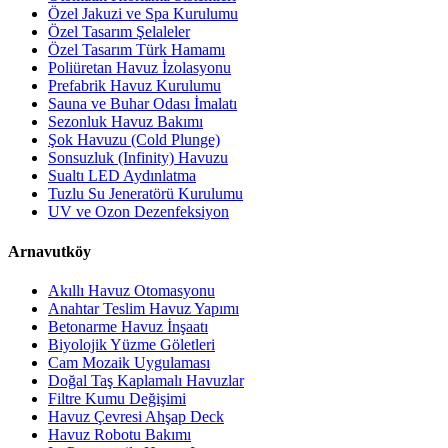
Özel Jakuzi ve Spa Kurulumu
Özel Tasarım Şelaleler
Özel Tasarım Türk Hamamı
Poliüretan Havuz İzolasyonu
Prefabrik Havuz Kurulumu
Sauna ve Buhar Odası İmalatı
Sezonluk Havuz Bakımı
Şok Havuzu (Cold Plunge)
Sonsuzluk (Infinity) Havuzu
Sualtı LED Aydınlatma
Tuzlu Su Jeneratörü Kurulumu
UV ve Ozon Dezenfeksiyon
Arnavutköy
Akıllı Havuz Otomasyonu
Anahtar Teslim Havuz Yapımı
Betonarme Havuz İnşaatı
Biyolojik Yüzme Göletleri
Cam Mozaik Uygulaması
Doğal Taş Kaplamalı Havuzlar
Filtre Kumu Değişimi
Havuz Çevresi Ahşap Deck
Havuz Robotu Bakımı