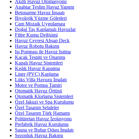
Akıllı Havuz Otomasyonu
Anahtar Teslim Havuz Yapımı
Betonarme Havuz İnşaatı
Biyolojik Yüzme Göletleri
Cam Mozaik Uygulaması
Doğal Taş Kaplamalı Havuzlar
Filtre Kumu Değişimi
Havuz Çevresi Ahşap Deck
Havuz Robotu Bakımı
Isı Pompası ile Havuz Isıtma
Kaçak Tespiti ve Onarımı
Kapalı Havuz Sistemleri
Kışlık Havuz Kapatma
Liner (PVC) Kaplama
Lüks Villa Havuzu İmalatı
Motor ve Pompa Tamiri
Otomatik Havuz Örtüsü
Otomatik Klorlama Sistemleri
Özel Jakuzi ve Spa Kurulumu
Özel Tasarım Şelaleler
Özel Tasarım Türk Hamamı
Poliüretan Havuz İzolasyonu
Prefabrik Havuz Kurulumu
Sauna ve Buhar Odası İmalatı
Sezonluk Havuz Bakımı