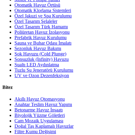
Otomatik Havuz Örtüsü
Otomatik Klorlama Sistemleri
Özel Jakuzi ve Spa Kurulumu
Özel Tasarım Şelaleler
Özel Tasarım Türk Hamamı
Poliüretan Havuz İzolasyonu
Prefabrik Havuz Kurulumu
Sauna ve Buhar Odası İmalatı
Sezonluk Havuz Bakımı
Şok Havuzu (Cold Plunge)
Sonsuzluk (Infinity) Havuzu
Sualtı LED Aydınlatma
Tuzlu Su Jeneratörü Kurulumu
UV ve Ozon Dezenfeksiyon
Bitez
Akıllı Havuz Otomasyonu
Anahtar Teslim Havuz Yapımı
Betonarme Havuz İnşaatı
Biyolojik Yüzme Göletleri
Cam Mozaik Uygulaması
Doğal Taş Kaplamalı Havuzlar
Filtre Kumu Değişimi