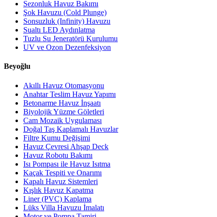
Sezonluk Havuz Bakımı
Şok Havuzu (Cold Plunge)
Sonsuzluk (Infinity) Havuzu
Sualtı LED Aydınlatma
Tuzlu Su Jeneratörü Kurulumu
UV ve Ozon Dezenfeksiyon
Beyoğlu
Akıllı Havuz Otomasyonu
Anahtar Teslim Havuz Yapımı
Betonarme Havuz İnşaatı
Biyolojik Yüzme Göletleri
Cam Mozaik Uygulaması
Doğal Taş Kaplamalı Havuzlar
Filtre Kumu Değişimi
Havuz Çevresi Ahşap Deck
Havuz Robotu Bakımı
Isı Pompası ile Havuz Isıtma
Kaçak Tespiti ve Onarımı
Kapalı Havuz Sistemleri
Kışlık Havuz Kapatma
Liner (PVC) Kaplama
Lüks Villa Havuzu İmalatı
Motor ve Pompa Tamiri