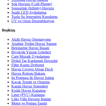
Şok Havuzu (Cold Plunge)
Sonsuzluk (Infinity) Havuzu
Sualtı LED Aydınlatma
Tuzlu Su Jeneratörü Kurulumu
UV ve Ozon Dezenfeksiyon
Beşiktaş
Akıllı Havuz Otomasyonu
Anahtar Teslim Havuz Yapımı
Betonarme Havuz İnşaatı
Biyolojik Yüzme Göletleri
Cam Mozaik Uygulaması
Doğal Taş Kaplamalı Havuzlar
Filtre Kumu Değişimi
Havuz Çevresi Ahşap Deck
Havuz Robotu Bakımı
Isı Pompası ile Havuz Isıtma
Kaçak Tespiti ve Onarımı
Kapalı Havuz Sistemleri
Kışlık Havuz Kapatma
Liner (PVC) Kaplama
Lüks Villa Havuzu İmalatı
Motor ve Pompa Tamiri