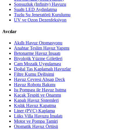
Sonsuzluk (Infinity) Havuzu
Sualtı LED Aydınlatma
Tuzlu Su Jeneratörü Kurulumu
UV ve Ozon Dezenfeksiyon
Avcılar
Akıllı Havuz Otomasyonu
Anahtar Teslim Havuz Yapımı
Betonarme Havuz İnşaatı
Biyolojik Yüzme Göletleri
Cam Mozaik Uygulaması
Doğal Taş Kaplamalı Havuzlar
Filtre Kumu Değişimi
Havuz Çevresi Ahşap Deck
Havuz Robotu Bakımı
Isı Pompası ile Havuz Isıtma
Kaçak Tespiti ve Onarımı
Kapalı Havuz Sistemleri
Kışlık Havuz Kapatma
Liner (PVC) Kaplama
Lüks Villa Havuzu İmalatı
Motor ve Pompa Tamiri
Otomatik Havuz Örtüsü