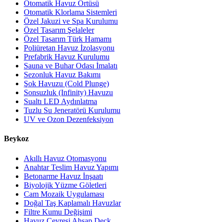
Otomatik Havuz Örtüsü
Otomatik Klorlama Sistemleri
Özel Jakuzi ve Spa Kurulumu
Özel Tasarım Şelaleler
Özel Tasarım Türk Hamamı
Poliüretan Havuz İzolasyonu
Prefabrik Havuz Kurulumu
Sauna ve Buhar Odası İmalatı
Sezonluk Havuz Bakımı
Şok Havuzu (Cold Plunge)
Sonsuzluk (Infinity) Havuzu
Sualtı LED Aydınlatma
Tuzlu Su Jeneratörü Kurulumu
UV ve Ozon Dezenfeksiyon
Beykoz
Akıllı Havuz Otomasyonu
Anahtar Teslim Havuz Yapımı
Betonarme Havuz İnşaatı
Biyolojik Yüzme Göletleri
Cam Mozaik Uygulaması
Doğal Taş Kaplamalı Havuzlar
Filtre Kumu Değişimi
Havuz Çevresi Ahşap Deck