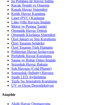
Isı Pompası ile Havuz Isıtma
Kaçak Tespiti ve Onarımı
Kapalı Havuz Sistemleri
Kışlık Havuz Kapatma
Liner (PVC) Kaplama
Lüks Villa Havuzu İmalatı
Motor ve Pompa Tamiri
Otomatik Havuz Örtüsü
Otomatik Klorlama Sistemleri
Özel Jakuzi ve Spa Kurulumu
Özel Tasarım Şelaleler
Özel Tasarım Türk Hamamı
Poliüretan Havuz İzolasyonu
Prefabrik Havuz Kurulumu
Sauna ve Buhar Odası İmalatı
Sezonluk Havuz Bakımı
Şok Havuzu (Cold Plunge)
Sonsuzluk (Infinity) Havuzu
Sualtı LED Aydınlatma
Tuzlu Su Jeneratörü Kurulumu
UV ve Ozon Dezenfeksiyon
Ataşehir
Akıllı Havuz Otomasyonu