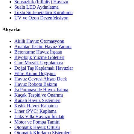
Sonsuzluk (Infinity) Havuzu
Sualtı LED Aydınlatma
Tuzlu Su Jeneratörü Kurulumu
UV ve Ozon Dezenfeksiyon
Akyarlar
Akıllı Havuz Otomasyonu
Anahtar Teslim Havuz Yapımı
Betonarme Havuz İnşaatı
Biyolojik Yüzme Göletleri
Cam Mozaik Uygulaması
Doğal Taş Kaplamalı Havuzlar
Filtre Kumu Değişimi
Havuz Çevresi Ahşap Deck
Havuz Robotu Bakımı
Isı Pompası ile Havuz Isıtma
Kaçak Tespiti ve Onarımı
Kapalı Havuz Sistemleri
Kışlık Havuz Kapatma
Liner (PVC) Kaplama
Lüks Villa Havuzu İmalatı
Motor ve Pompa Tamiri
Otomatik Havuz Örtüsü
Otomatik Klorlama Sistemleri