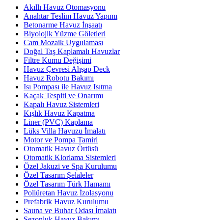
Akıllı Havuz Otomasyonu
Anahtar Teslim Havuz Yapımı
Betonarme Havuz İnşaatı
Biyolojik Yüzme Göletleri
Cam Mozaik Uygulaması
Doğal Taş Kaplamalı Havuzlar
Filtre Kumu Değişimi
Havuz Çevresi Ahşap Deck
Havuz Robotu Bakımı
Isı Pompası ile Havuz Isıtma
Kaçak Tespiti ve Onarımı
Kapalı Havuz Sistemleri
Kışlık Havuz Kapatma
Liner (PVC) Kaplama
Lüks Villa Havuzu İmalatı
Motor ve Pompa Tamiri
Otomatik Havuz Örtüsü
Otomatik Klorlama Sistemleri
Özel Jakuzi ve Spa Kurulumu
Özel Tasarım Şelaleler
Özel Tasarım Türk Hamamı
Poliüretan Havuz İzolasyonu
Prefabrik Havuz Kurulumu
Sauna ve Buhar Odası İmalatı
Sezonluk Havuz Bakımı