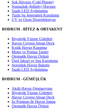
Şok Havuzu (Cold Plunge)
Sonsuzluk (Infinity) Havuzu
Sualtı LED Aydınlatma
Tuzlu Su Jeneratörü Kurulumu
UV ve Ozon Dezenfeksiyon
BODRUM - BİTEZ & ORTAKENT
Biyolojik Yüzme Göletleri
Havuz Çevresi Ahşap Deck
Kışlık Havuz Kapatma
Motor ve Pompa Tamiri
Otomatik Havuz Örtüsü
Özel Jakuzi ve Spa Kurulumu
Sezonluk Havuz Bakımı
Sualtı LED Aydınlatma
BODRUM - GÜMÜŞLÜK
Akıllı Havuz Otomasyonu
Biyolojik Yüzme Göletleri
Havuz Çevresi Ahşap Deck
Isı Pompası ile Havuz Isıtma
Otomatik Havuz Örtüsü