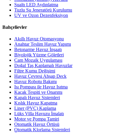
Sualtı LED Aydınlatma
Tuzlu Su Jeneratörü Kurulumu
UV ve Ozon Dezenfeksiyon
Bahçelievler
Akıllı Havuz Otomasyonu
Anahtar Teslim Havuz Yapımı
Betonarme Havuz İnşaatı
Biyolojik Yüzme Göletleri
Cam Mozaik Uygulaması
Doğal Taş Kaplamalı Havuzlar
Filtre Kumu Değişimi
Havuz Çevresi Ahşap Deck
Havuz Robotu Bakımı
Isı Pompası ile Havuz Isıtma
Kaçak Tespiti ve Onarımı
Kapalı Havuz Sistemleri
Kışlık Havuz Kapatma
Liner (PVC) Kaplama
Lüks Villa Havuzu İmalatı
Motor ve Pompa Tamiri
Otomatik Havuz Örtüsü
Otomatik Klorlama Sistemleri