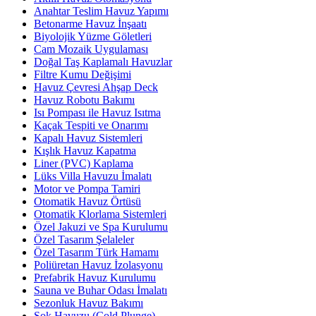
Anahtar Teslim Havuz Yapımı
Betonarme Havuz İnşaatı
Biyolojik Yüzme Göletleri
Cam Mozaik Uygulaması
Doğal Taş Kaplamalı Havuzlar
Filtre Kumu Değişimi
Havuz Çevresi Ahşap Deck
Havuz Robotu Bakımı
Isı Pompası ile Havuz Isıtma
Kaçak Tespiti ve Onarımı
Kapalı Havuz Sistemleri
Kışlık Havuz Kapatma
Liner (PVC) Kaplama
Lüks Villa Havuzu İmalatı
Motor ve Pompa Tamiri
Otomatik Havuz Örtüsü
Otomatik Klorlama Sistemleri
Özel Jakuzi ve Spa Kurulumu
Özel Tasarım Şelaleler
Özel Tasarım Türk Hamamı
Poliüretan Havuz İzolasyonu
Prefabrik Havuz Kurulumu
Sauna ve Buhar Odası İmalatı
Sezonluk Havuz Bakımı
Şok Havuzu (Cold Plunge)