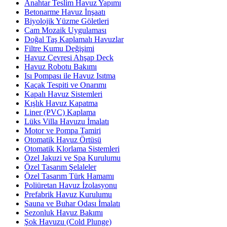
Anahtar Teslim Havuz Yapımı
Betonarme Havuz İnşaatı
Biyolojik Yüzme Göletleri
Cam Mozaik Uygulaması
Doğal Taş Kaplamalı Havuzlar
Filtre Kumu Değişimi
Havuz Çevresi Ahşap Deck
Havuz Robotu Bakımı
Isı Pompası ile Havuz Isıtma
Kaçak Tespiti ve Onarımı
Kapalı Havuz Sistemleri
Kışlık Havuz Kapatma
Liner (PVC) Kaplama
Lüks Villa Havuzu İmalatı
Motor ve Pompa Tamiri
Otomatik Havuz Örtüsü
Otomatik Klorlama Sistemleri
Özel Jakuzi ve Spa Kurulumu
Özel Tasarım Şelaleler
Özel Tasarım Türk Hamamı
Poliüretan Havuz İzolasyonu
Prefabrik Havuz Kurulumu
Sauna ve Buhar Odası İmalatı
Sezonluk Havuz Bakımı
Şok Havuzu (Cold Plunge)