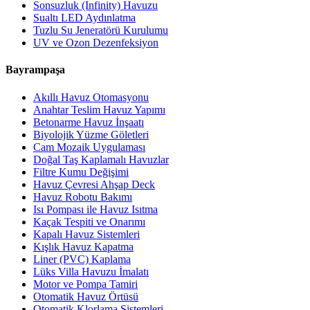
Sonsuzluk (Infinity) Havuzu
Sualtı LED Aydınlatma
Tuzlu Su Jeneratörü Kurulumu
UV ve Ozon Dezenfeksiyon
Bayrampaşa
Akıllı Havuz Otomasyonu
Anahtar Teslim Havuz Yapımı
Betonarme Havuz İnşaatı
Biyolojik Yüzme Göletleri
Cam Mozaik Uygulaması
Doğal Taş Kaplamalı Havuzlar
Filtre Kumu Değişimi
Havuz Çevresi Ahşap Deck
Havuz Robotu Bakımı
Isı Pompası ile Havuz Isıtma
Kaçak Tespiti ve Onarımı
Kapalı Havuz Sistemleri
Kışlık Havuz Kapatma
Liner (PVC) Kaplama
Lüks Villa Havuzu İmalatı
Motor ve Pompa Tamiri
Otomatik Havuz Örtüsü
Otomatik Klorlama Sistemleri