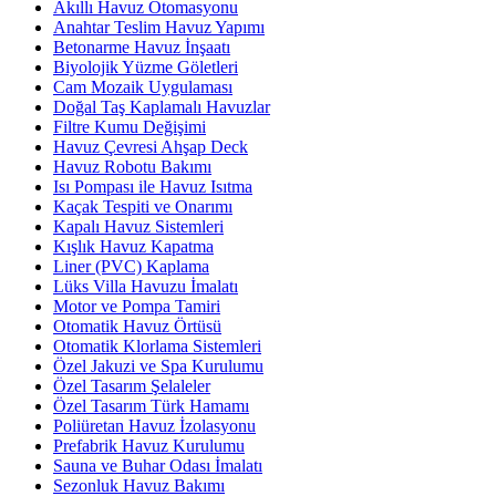
Akıllı Havuz Otomasyonu
Anahtar Teslim Havuz Yapımı
Betonarme Havuz İnşaatı
Biyolojik Yüzme Göletleri
Cam Mozaik Uygulaması
Doğal Taş Kaplamalı Havuzlar
Filtre Kumu Değişimi
Havuz Çevresi Ahşap Deck
Havuz Robotu Bakımı
Isı Pompası ile Havuz Isıtma
Kaçak Tespiti ve Onarımı
Kapalı Havuz Sistemleri
Kışlık Havuz Kapatma
Liner (PVC) Kaplama
Lüks Villa Havuzu İmalatı
Motor ve Pompa Tamiri
Otomatik Havuz Örtüsü
Otomatik Klorlama Sistemleri
Özel Jakuzi ve Spa Kurulumu
Özel Tasarım Şelaleler
Özel Tasarım Türk Hamamı
Poliüretan Havuz İzolasyonu
Prefabrik Havuz Kurulumu
Sauna ve Buhar Odası İmalatı
Sezonluk Havuz Bakımı