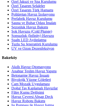
Özel Jakuzi ve Spa Kurulumu
Özel Tasarım Şelaleler
Özel Tasarım Türk Hamamı
Poliüretan Havuz İzolasyonu
Prefabrik Havuz Kurulumu
Sauna ve Buhar Odası İmalatı
Sezonluk Havuz Bakımı
Şok Havuzu (Cold Plunge)
Sonsuzluk (Infinity) Havuzu
Sualtı LED Aydınlatma
Tuzlu Su Jeneratörü Kurulumu
UV ve Ozon Dezenfeksiyon
Bakırköy
Akıllı Havuz Otomasyonu
Anahtar Teslim Havuz Yapımı
Betonarme Havuz İnşaatı
Biyolojik Yüzme Göletleri
Cam Mozaik Uygulaması
Doğal Taş Kaplamalı Havuzlar
Filtre Kumu Değişimi
Havuz Çevresi Ahşap Deck
Havuz Robotu Bakımı
Isı Pompası ile Havuz Isıtma