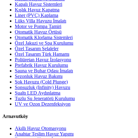
Kapalı Havuz Sistemleri
Kışlık Havuz Kapatma
Liner (PVC) Kaplama
Lüks Villa Havuzu İmalatı
Motor ve Pompa Tamiri
Otomatik Havuz Örtüsü
Otomatik Klorlama Sistemleri
Özel Jakuzi ve Spa Kurulumu
Özel Tasarım Şelaleler
Özel Tasarım Türk Hamamı
Poliüretan Havuz İzolasyonu
Prefabrik Havuz Kurulumu
Sauna ve Buhar Odası İmalatı
Sezonluk Havuz Bakımı
Şok Havuzu (Cold Plunge)
Sonsuzluk (Infinity) Havuzu
Sualtı LED Aydınlatma
Tuzlu Su Jeneratörü Kurulumu
UV ve Ozon Dezenfeksiyon
Arnavutköy
Akıllı Havuz Otomasyonu
Anahtar Teslim Havuz Yapımı