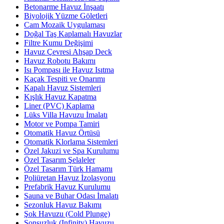
Betonarme Havuz İnşaatı
Biyolojik Yüzme Göletleri
Cam Mozaik Uygulaması
Doğal Taş Kaplamalı Havuzlar
Filtre Kumu Değişimi
Havuz Çevresi Ahşap Deck
Havuz Robotu Bakımı
Isı Pompası ile Havuz Isıtma
Kaçak Tespiti ve Onarımı
Kapalı Havuz Sistemleri
Kışlık Havuz Kapatma
Liner (PVC) Kaplama
Lüks Villa Havuzu İmalatı
Motor ve Pompa Tamiri
Otomatik Havuz Örtüsü
Otomatik Klorlama Sistemleri
Özel Jakuzi ve Spa Kurulumu
Özel Tasarım Şelaleler
Özel Tasarım Türk Hamamı
Poliüretan Havuz İzolasyonu
Prefabrik Havuz Kurulumu
Sauna ve Buhar Odası İmalatı
Sezonluk Havuz Bakımı
Şok Havuzu (Cold Plunge)
Sonsuzluk (Infinity) Havuzu