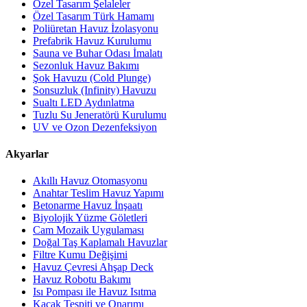
Özel Tasarım Şelaleler
Özel Tasarım Türk Hamamı
Poliüretan Havuz İzolasyonu
Prefabrik Havuz Kurulumu
Sauna ve Buhar Odası İmalatı
Sezonluk Havuz Bakımı
Şok Havuzu (Cold Plunge)
Sonsuzluk (Infinity) Havuzu
Sualtı LED Aydınlatma
Tuzlu Su Jeneratörü Kurulumu
UV ve Ozon Dezenfeksiyon
Akyarlar
Akıllı Havuz Otomasyonu
Anahtar Teslim Havuz Yapımı
Betonarme Havuz İnşaatı
Biyolojik Yüzme Göletleri
Cam Mozaik Uygulaması
Doğal Taş Kaplamalı Havuzlar
Filtre Kumu Değişimi
Havuz Çevresi Ahşap Deck
Havuz Robotu Bakımı
Isı Pompası ile Havuz Isıtma
Kaçak Tespiti ve Onarımı