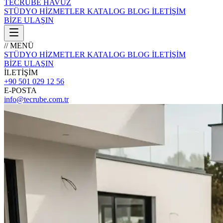
TECRÜBE
HAVUZ
STÜDYO
HİZMETLER
KATALOG
BLOG
İLETİŞİM
BİZE ULAŞIN
// MENÜ
STÜDYO
HİZMETLER
KATALOG
BLOG
İLETİŞİM
BİZE ULAŞIN
İLETİŞİM
+90 501 029 12 56
E-POSTA
info@tecrube.com.tr