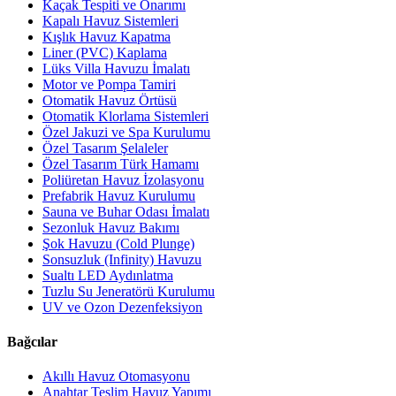
Kaçak Tespiti ve Onarımı
Kapalı Havuz Sistemleri
Kışlık Havuz Kapatma
Liner (PVC) Kaplama
Lüks Villa Havuzu İmalatı
Motor ve Pompa Tamiri
Otomatik Havuz Örtüsü
Otomatik Klorlama Sistemleri
Özel Jakuzi ve Spa Kurulumu
Özel Tasarım Şelaleler
Özel Tasarım Türk Hamamı
Poliüretan Havuz İzolasyonu
Prefabrik Havuz Kurulumu
Sauna ve Buhar Odası İmalatı
Sezonluk Havuz Bakımı
Şok Havuzu (Cold Plunge)
Sonsuzluk (Infinity) Havuzu
Sualtı LED Aydınlatma
Tuzlu Su Jeneratörü Kurulumu
UV ve Ozon Dezenfeksiyon
Bağcılar
Akıllı Havuz Otomasyonu
Anahtar Teslim Havuz Yapımı