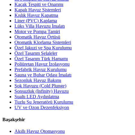
Kaçak Tespiti ve Onarımı
Kapalı Havuz Sistemleri
Kışlık Havuz Kapatma
Liner (PVC) Kaplama
Lüks Villa Havuzu İmalatı
Motor ve Pompa Tamiri
Otomatik Havuz Örtüsü
Otomatik Klorlama Sistemleri
Özel Jakuzi ve Spa Kurulumu
Özel Tasarım Şelaleler
Özel Tasarım Türk Hamamı
Poliüretan Havuz İzolasyonu
Prefabrik Havuz Kurulumu
Sauna ve Buhar Odası İmalatı
Sezonluk Havuz Bakımı
Şok Havuzu (Cold Plunge)
Sonsuzluk (Infinity) Havuzu
Sualtı LED Aydınlatma
Tuzlu Su Jeneratörü Kurulumu
UV ve Ozon Dezenfeksiyon
Başakşehir
Akıllı Havuz Otomasyonu