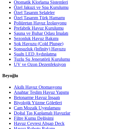
Otomatik Klorlama Sistemleri
Özel Jakuzi ve Spa Kurulumu
Özel Tasarım Şelaleler
Özel Tasarım Türk Hamamı
Poliüretan Havuz İzolasyonu
Prefabrik Havuz Kurulumu
Sauna ve Buhar Odası İmalatı
Sezonluk Havuz Bakımı
Şok Havuzu (Cold Plunge)
Sonsuzluk (Infinity) Havuzu
Sualtı LED Aydınlatma
Tuzlu Su Jeneratörü Kurulumu
UV ve Ozon Dezenfeksiyon
Beyoğlu
Akıllı Havuz Otomasyonu
Anahtar Teslim Havuz Yapımı
Betonarme Havuz İnşaatı
Biyolojik Yüzme Göletleri
Cam Mozaik Uygulaması
Doğal Taş Kaplamalı Havuzlar
Filtre Kumu Değişimi
Havuz Çevresi Ahşap Deck
Havuz Robotu Bakımı