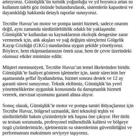
artırıyoruz. Gümüşlük’ün turistik yoğunluğu ve yıl boyunca artan su
kullanım talebi göz önünde bulundurularak, sistemlerin kapasitesi ve
dayanıklılığı hakkında detaylı raporlar sunuyoruz.
Tecrübe Havuz’un motor ve pompa tamiri hizmeti, sadece onarım
değil, aynı zamanda sürdürülebilirlik odaklı bir yaklaşımdır.
Gümüşlük’te kullanılan su kaynaklarının ekolojik dengesine zarar
vermemek için, atık akışları ve yağ değişim süreçlerini Gölgelik
Kayıp Gözlüğü (GKG) standardına uygun şekilde yönetiyoruz.
Böylece, hem ekipmanlarınızın ömrü uzar, hem de çevre üzerindeki
olumsuz etkiler minimize edilir.
Müşteri memnuniyeti, Tecrübe Havuz’un temel ilkelerinden biridir.
Gümüşlük’te faaliyet gösteren işletmeler için, tamir sürecinin her
aşamasında şeffaf fiyatlandırma, hizmet sonrası destek ve 12 ay
garanti süresi sunuyoruz. Teknik ekibimiz, Gümüşlük’ün yerel
yönetmeliklerine uygunluk konusunda da danışmanlık hizmeti
vererek, mevzuat uyumunu garanti altına alıyor.
Sonuç olarak, Gümüşlük’te motor ve pompa tamiri ihtiyaçlarınız için
Tecrübe Havuz, bölgesel uzmanlık, ileri teknoloji teşhis ve
sürdürülebilir bakım çözümleriyle tek başına öne çıkıyor. Her türlü
su tesisatı sorununda, profesyonel mühendislik kalitesi ve bölgeye
özgü çözümlerimizle, işletmenizin su sistemlerinin güvenilirliğini ve
performansını maksimum seviyeye taşıyoruz.