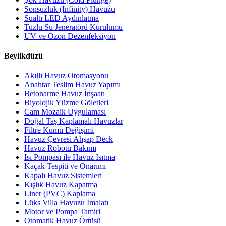
Sonsuzluk (Infinity) Havuzu
Sualtı LED Aydınlatma
Tuzlu Su Jeneratörü Kurulumu
UV ve Ozon Dezenfeksiyon
Beylikdüzü
Akıllı Havuz Otomasyonu
Anahtar Teslim Havuz Yapımı
Betonarme Havuz İnşaatı
Biyolojik Yüzme Göletleri
Cam Mozaik Uygulaması
Doğal Taş Kaplamalı Havuzlar
Filtre Kumu Değişimi
Havuz Çevresi Ahşap Deck
Havuz Robotu Bakımı
Isı Pompası ile Havuz Isıtma
Kaçak Tespiti ve Onarımı
Kapalı Havuz Sistemleri
Kışlık Havuz Kapatma
Liner (PVC) Kaplama
Lüks Villa Havuzu İmalatı
Motor ve Pompa Tamiri
Otomatik Havuz Örtüsü