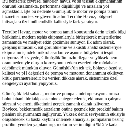
Bu benzersiz çevresel faktörler, havuz ve su tesisatı ekipmanlarının
ömrünü kısaltmakta, performans düşüklüğü ve arızalara yol
açmaktadır. İşte bu nedenle Gümüşlük’te motor ve pompa tamiri
hizmeti sunan tek ve güvenilir adım Tecrübe Havuz, bölgesel
ihtiyaçlara özel mühendislik kalitesiyle fark yaratıyor.
Tecrübe Havuz, motor ve pompa tamiri konusunda derin teknik bilgi
birikimini, modern teşhis ekipmanlarıyla birleştirerek müşterilerine
zamanında ve maliyet etkin çözümler sunuyor. İlk adım olarak,
gelişmiş ultrasonik, ısıl görüntüleme ve akustik analiz sistemleriyle
ekipmanın içindeki mikrohasarları ve aşınma bölgelerini tespit
ediyoruz. Bu sayede, Gümüşlük’ün tuzlu rüzgar ve yüksek nem
oranı nedeniyle oluşan korozyonun erken evrelerinde müdahale
edebilmek mümkün oluyor. Gümüşlük’ün tek tek, bölgeye özgü su
kalitesi ve pH değerleri de pompa ve motorun donanımını etkileyen
kritik parametrelerdir; bu verileri dikkate alarak, sisteminize özel
dengeleyici ayarları yapıyoruz.
Gümüşlük’teki sahada, motor ve pompa tamiri operasyonlarımızı
bulut tabanlı bir takip sistemine entegre ederek, ekipmanın çalışma
süresini ve enerji tüketimini gerçek zamanlı olarak izliyoruz.
Böylece, beklenmedik arızaların önüne geçmek için proaktif bakım
planları oluşturmanızı sağlıyoruz. Yüksek deniz seviyesinin etkisiyle
oluşabilecek su baskı kaybını önlemek amacıyla, pompaların basınç
profilini yeniden yapılandırıp, motorun verimliliğini %15’e kadar