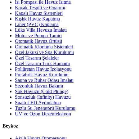
Isı Pompası ile Havuz Isıtma
Kaçak Tespiti ve Onarımı
Kapalı Havuz Sistemleri
Kışlık Havuz Kapatma
Liner (PVC) Kaplama
Lüks Villa Havuzu İmalatı
Motor ve Pompa Tamiri
Otomatik Havuz Örtüsü
Otomatik Klorlama Sistemleri
Özel Jakuzi ve Spa Kurulumu
Özel Tasarım Şelaleler
Özel Tasarım Türk Hamamı
Poliüretan Havuz İzolasyonu
Prefabrik Havuz Kurulumu
Sauna ve Buhar Odası İmalatı
Sezonluk Havuz Bakımı
Şok Havuzu (Cold Plunge)
Sonsuzluk (Infinity) Havuzu
Sualtı LED Aydınlatma
Tuzlu Su Jeneratörü Kurulumu
UV ve Ozon Dezenfeksiyon
Beykoz
Akıllı Havuz Otomasyonu