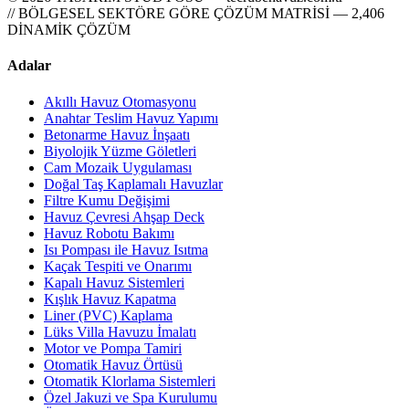
// BÖLGESEL SEKTÖRE GÖRE ÇÖZÜM MATRİSİ — 2,406
DİNAMİK ÇÖZÜM
Adalar
Akıllı Havuz Otomasyonu
Anahtar Teslim Havuz Yapımı
Betonarme Havuz İnşaatı
Biyolojik Yüzme Göletleri
Cam Mozaik Uygulaması
Doğal Taş Kaplamalı Havuzlar
Filtre Kumu Değişimi
Havuz Çevresi Ahşap Deck
Havuz Robotu Bakımı
Isı Pompası ile Havuz Isıtma
Kaçak Tespiti ve Onarımı
Kapalı Havuz Sistemleri
Kışlık Havuz Kapatma
Liner (PVC) Kaplama
Lüks Villa Havuzu İmalatı
Motor ve Pompa Tamiri
Otomatik Havuz Örtüsü
Otomatik Klorlama Sistemleri
Özel Jakuzi ve Spa Kurulumu