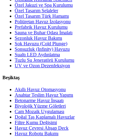
Özel Jakuzi ve Spa Kurulumu
Özel Tasarım Şelaleler
Özel Tasarım Türk Hamamı
Poliüretan Havuz İzolasyonu
Prefabrik Havuz Kurulumu
Sauna ve Buhar Odası İmalatı
Sezonluk Havuz Bakımı
Şok Havuzu (Cold Plunge)
Sonsuzluk (Infinity) Havuzu
Sualtı LED Aydınlatma
Tuzlu Su Jeneratörü Kurulumu
UV ve Ozon Dezenfeksiyon
Beşiktaş
Akıllı Havuz Otomasyonu
Anahtar Teslim Havuz Yapımı
Betonarme Havuz İnşaatı
Biyolojik Yüzme Göletleri
Cam Mozaik Uygulaması
Doğal Taş Kaplamalı Havuzlar
Filtre Kumu Değişimi
Havuz Çevresi Ahşap Deck
Havuz Robotu Bakımı