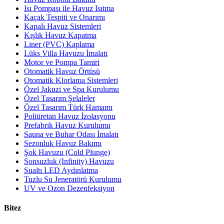
Isı Pompası ile Havuz Isıtma
Kaçak Tespiti ve Onarımı
Kapalı Havuz Sistemleri
Kışlık Havuz Kapatma
Liner (PVC) Kaplama
Lüks Villa Havuzu İmalatı
Motor ve Pompa Tamiri
Otomatik Havuz Örtüsü
Otomatik Klorlama Sistemleri
Özel Jakuzi ve Spa Kurulumu
Özel Tasarım Şelaleler
Özel Tasarım Türk Hamamı
Poliüretan Havuz İzolasyonu
Prefabrik Havuz Kurulumu
Sauna ve Buhar Odası İmalatı
Sezonluk Havuz Bakımı
Şok Havuzu (Cold Plunge)
Sonsuzluk (Infinity) Havuzu
Sualtı LED Aydınlatma
Tuzlu Su Jeneratörü Kurulumu
UV ve Ozon Dezenfeksiyon
Bitez