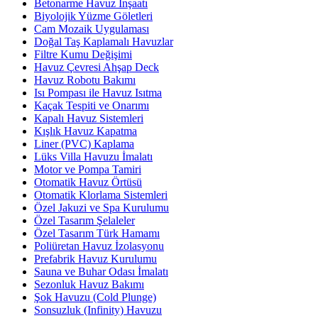
Betonarme Havuz İnşaatı
Biyolojik Yüzme Göletleri
Cam Mozaik Uygulaması
Doğal Taş Kaplamalı Havuzlar
Filtre Kumu Değişimi
Havuz Çevresi Ahşap Deck
Havuz Robotu Bakımı
Isı Pompası ile Havuz Isıtma
Kaçak Tespiti ve Onarımı
Kapalı Havuz Sistemleri
Kışlık Havuz Kapatma
Liner (PVC) Kaplama
Lüks Villa Havuzu İmalatı
Motor ve Pompa Tamiri
Otomatik Havuz Örtüsü
Otomatik Klorlama Sistemleri
Özel Jakuzi ve Spa Kurulumu
Özel Tasarım Şelaleler
Özel Tasarım Türk Hamamı
Poliüretan Havuz İzolasyonu
Prefabrik Havuz Kurulumu
Sauna ve Buhar Odası İmalatı
Sezonluk Havuz Bakımı
Şok Havuzu (Cold Plunge)
Sonsuzluk (Infinity) Havuzu