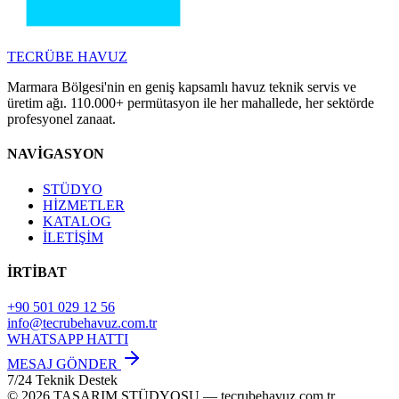
TECRÜBE
HAVUZ
Marmara Bölgesi'nin en geniş kapsamlı havuz teknik servis ve
üretim ağı. 110.000+ permütasyon ile her mahallede, her sektörde
profesyonel zanaat.
NAVİGASYON
STÜDYO
HİZMETLER
KATALOG
İLETİŞİM
İRTİBAT
+90 501 029 12 56
info@tecrubehavuz.com.tr
WHATSAPP HATTI
MESAJ GÖNDER
7/24 Teknik Destek
© 2026 TASARIM STÜDYOSU — tecrubehavuz.com.tr