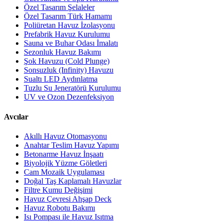
Özel Tasarım Şelaleler
Özel Tasarım Türk Hamamı
Poliüretan Havuz İzolasyonu
Prefabrik Havuz Kurulumu
Sauna ve Buhar Odası İmalatı
Sezonluk Havuz Bakımı
Şok Havuzu (Cold Plunge)
Sonsuzluk (Infinity) Havuzu
Sualtı LED Aydınlatma
Tuzlu Su Jeneratörü Kurulumu
UV ve Ozon Dezenfeksiyon
Avcılar
Akıllı Havuz Otomasyonu
Anahtar Teslim Havuz Yapımı
Betonarme Havuz İnşaatı
Biyolojik Yüzme Göletleri
Cam Mozaik Uygulaması
Doğal Taş Kaplamalı Havuzlar
Filtre Kumu Değişimi
Havuz Çevresi Ahşap Deck
Havuz Robotu Bakımı
Isı Pompası ile Havuz Isıtma