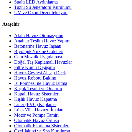
Sualtı LED Aydınlatma
Tuzlu Su Jeneratörü Kurulumu
UV ve Ozon Dezenfeksiyon
Ataşehir
Akıllı Havuz Otomasyonu
Anahtar Teslim Havuz Yapımı
Betonarme Havuz İnşaatı
Biyolojik Yüzme Göletleri
Cam Mozaik Uygulaması
Doğal Taş Kaplamalı Havuzlar
Filtre Kumu Değişimi
Havuz Çevresi Ahşap Deck
Havuz Robotu Bakımı
Isı Pompası ile Havuz Isıtma
Kaçak Tespiti ve Onarımı
Kapalı Havuz Sistemleri
Kışlık Havuz Kapatma
Liner (PVC) Kaplama
Lüks Villa Havuzu İmalatı
Motor ve Pompa Tamiri
Otomatik Havuz Örtüsü
Otomatik Klorlama Sistemleri
Özel Jakuzi ve Spa Kurulumu