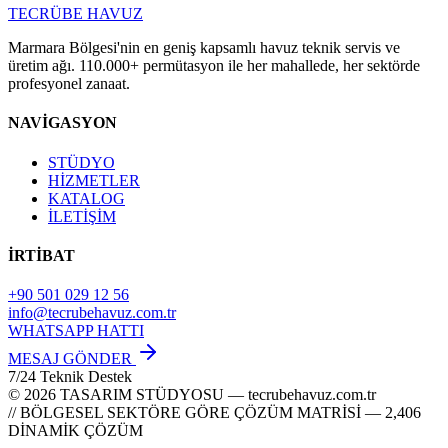
TECRÜBE
HAVUZ
Marmara Bölgesi'nin en geniş kapsamlı havuz teknik servis ve
üretim ağı. 110.000+ permütasyon ile her mahallede, her sektörde
profesyonel zanaat.
NAVİGASYON
STÜDYO
HİZMETLER
KATALOG
İLETİŞİM
İRTİBAT
+90 501 029 12 56
info@tecrubehavuz.com.tr
WHATSAPP HATTI
MESAJ GÖNDER
7/24 Teknik Destek
© 2026 TASARIM STÜDYOSU — tecrubehavuz.com.tr
// BÖLGESEL SEKTÖRE GÖRE ÇÖZÜM MATRİSİ — 2,406
DİNAMİK ÇÖZÜM