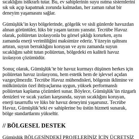
sıcaklığını istikrarlı tutar. Bu, ev sahiplerinin suyu ısıtma sistemlerini
sık sık açıp kapatmak zorunda kalmadan, her zaman rahat bir
deneyim yaşamasını sağlar.
Gümüşlük’in kıyı bölgelerinde, gölgelik ve sisli günlerde havuzdan
alınan görüntüler, lüks bir yaşam tarzını yansıtır. Tecrübe Havuz
olarak, poliüretan izolasyonla bu görsel şıklığı korurken, aynı
zamanda enerji verimliliğini maksimize ederiz. Yüzeyin ışıltısını
artıran, suyun berraklığını koruyan ve aynı zamanda suyun
sıcaklığını sabit tutan poliüretan, bölgedeki en kaliteli havuz
izolasyon çözümüdür.
Sonuç olarak, Gümüşlük’te bir havuz kurmayı düşünen herkes için
poliüretan havuz izolasyonu, hem estetik hem de işlevsel açıdan
vazgeçilmezdir. Tecrübe Havuz mühendisleri, bölgenin iklimine ve
mülkünüzün özel ihtiyaçlarına uygun, yüksek performanslı
poliüretan kaplama çözümleri sunar. Böylece, Gümüşlük’ün rüzgarlı
denizleri ve sıcak yazları karşısında, suyun sıcaklığını koruyan,
enerji tasarruflu ve lüks bir havuz deneyimi yaşarsınız. Tecrübe
Havuz, Gümüşlük’teki ev sahiplerine bu üstün hizmeti sunarak,
bölge standartlarını yükseltir.
// BÖLGESEL DESTEK
Gümüşlük BÖLGESİNDEKİ PROJELERİNİZ İÇİN ÜCRETSİZ