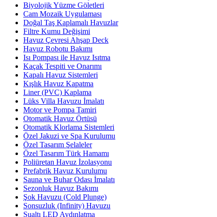
Biyolojik Yüzme Göletleri
Cam Mozaik Uygulaması
Doğal Taş Kaplamalı Havuzlar
Filtre Kumu Değişimi
Havuz Çevresi Ahşap Deck
Havuz Robotu Bakımı
Isı Pompası ile Havuz Isıtma
Kaçak Tespiti ve Onarımı
Kapalı Havuz Sistemleri
Kışlık Havuz Kapatma
Liner (PVC) Kaplama
Lüks Villa Havuzu İmalatı
Motor ve Pompa Tamiri
Otomatik Havuz Örtüsü
Otomatik Klorlama Sistemleri
Özel Jakuzi ve Spa Kurulumu
Özel Tasarım Şelaleler
Özel Tasarım Türk Hamamı
Poliüretan Havuz İzolasyonu
Prefabrik Havuz Kurulumu
Sauna ve Buhar Odası İmalatı
Sezonluk Havuz Bakımı
Şok Havuzu (Cold Plunge)
Sonsuzluk (Infinity) Havuzu
Sualtı LED Aydınlatma