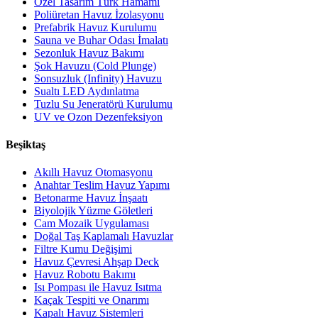
Özel Tasarım Türk Hamamı
Poliüretan Havuz İzolasyonu
Prefabrik Havuz Kurulumu
Sauna ve Buhar Odası İmalatı
Sezonluk Havuz Bakımı
Şok Havuzu (Cold Plunge)
Sonsuzluk (Infinity) Havuzu
Sualtı LED Aydınlatma
Tuzlu Su Jeneratörü Kurulumu
UV ve Ozon Dezenfeksiyon
Beşiktaş
Akıllı Havuz Otomasyonu
Anahtar Teslim Havuz Yapımı
Betonarme Havuz İnşaatı
Biyolojik Yüzme Göletleri
Cam Mozaik Uygulaması
Doğal Taş Kaplamalı Havuzlar
Filtre Kumu Değişimi
Havuz Çevresi Ahşap Deck
Havuz Robotu Bakımı
Isı Pompası ile Havuz Isıtma
Kaçak Tespiti ve Onarımı
Kapalı Havuz Sistemleri