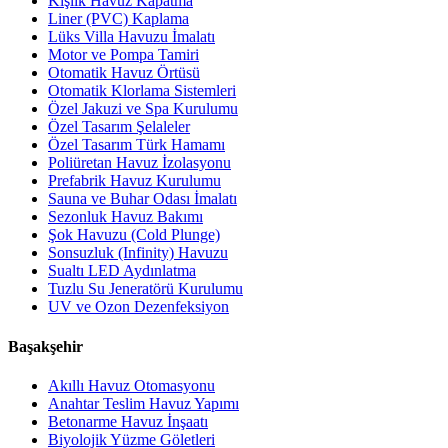
Kışlık Havuz Kapatma
Liner (PVC) Kaplama
Lüks Villa Havuzu İmalatı
Motor ve Pompa Tamiri
Otomatik Havuz Örtüsü
Otomatik Klorlama Sistemleri
Özel Jakuzi ve Spa Kurulumu
Özel Tasarım Şelaleler
Özel Tasarım Türk Hamamı
Poliüretan Havuz İzolasyonu
Prefabrik Havuz Kurulumu
Sauna ve Buhar Odası İmalatı
Sezonluk Havuz Bakımı
Şok Havuzu (Cold Plunge)
Sonsuzluk (Infinity) Havuzu
Sualtı LED Aydınlatma
Tuzlu Su Jeneratörü Kurulumu
UV ve Ozon Dezenfeksiyon
Başakşehir
Akıllı Havuz Otomasyonu
Anahtar Teslim Havuz Yapımı
Betonarme Havuz İnşaatı
Biyolojik Yüzme Göletleri