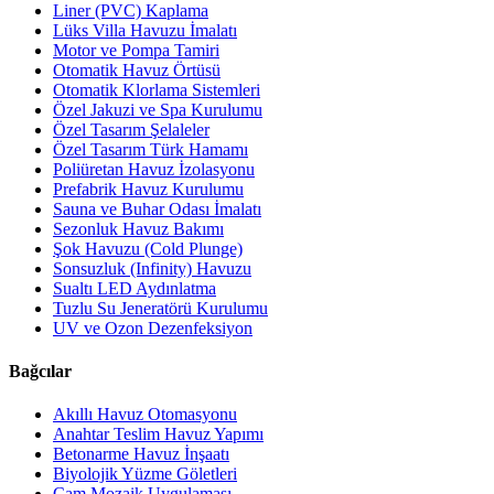
Liner (PVC) Kaplama
Lüks Villa Havuzu İmalatı
Motor ve Pompa Tamiri
Otomatik Havuz Örtüsü
Otomatik Klorlama Sistemleri
Özel Jakuzi ve Spa Kurulumu
Özel Tasarım Şelaleler
Özel Tasarım Türk Hamamı
Poliüretan Havuz İzolasyonu
Prefabrik Havuz Kurulumu
Sauna ve Buhar Odası İmalatı
Sezonluk Havuz Bakımı
Şok Havuzu (Cold Plunge)
Sonsuzluk (Infinity) Havuzu
Sualtı LED Aydınlatma
Tuzlu Su Jeneratörü Kurulumu
UV ve Ozon Dezenfeksiyon
Bağcılar
Akıllı Havuz Otomasyonu
Anahtar Teslim Havuz Yapımı
Betonarme Havuz İnşaatı
Biyolojik Yüzme Göletleri
Cam Mozaik Uygulaması