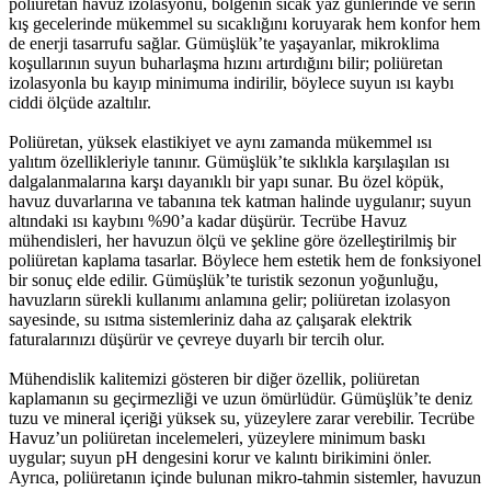
poliüretan havuz izolasyonu, bölgenin sıcak yaz günlerinde ve serin
kış gecelerinde mükemmel su sıcaklığını koruyarak hem konfor hem
de enerji tasarrufu sağlar. Gümüşlük’te yaşayanlar, mikroklima
koşullarının suyun buharlaşma hızını artırdığını bilir; poliüretan
izolasyonla bu kayıp minimuma indirilir, böylece suyun ısı kaybı
ciddi ölçüde azaltılır.
Poliüretan, yüksek elastikiyet ve aynı zamanda mükemmel ısı
yalıtım özellikleriyle tanınır. Gümüşlük’te sıklıkla karşılaşılan ısı
dalgalanmalarına karşı dayanıklı bir yapı sunar. Bu özel köpük,
havuz duvarlarına ve tabanına tek katman halinde uygulanır; suyun
altındaki ısı kaybını %90’a kadar düşürür. Tecrübe Havuz
mühendisleri, her havuzun ölçü ve şekline göre özelleştirilmiş bir
poliüretan kaplama tasarlar. Böylece hem estetik hem de fonksiyonel
bir sonuç elde edilir. Gümüşlük’te turistik sezonun yoğunluğu,
havuzların sürekli kullanımı anlamına gelir; poliüretan izolasyon
sayesinde, su ısıtma sistemleriniz daha az çalışarak elektrik
faturalarınızı düşürür ve çevreye duyarlı bir tercih olur.
Mühendislik kalitemizi gösteren bir diğer özellik, poliüretan
kaplamanın su geçirmezliği ve uzun ömürlüdür. Gümüşlük’te deniz
tuzu ve mineral içeriği yüksek su, yüzeylere zarar verebilir. Tecrübe
Havuz’un poliüretan incelemeleri, yüzeylere minimum baskı
uygular; suyun pH dengesini korur ve kalıntı birikimini önler.
Ayrıca, poliüretanın içinde bulunan mikro-tahmin sistemler, havuzun