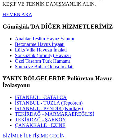
KEŞİF VE TEKNİK DANIŞMANLIK ALIN.
HEMEN ARA
Gümüşlük'DA DİĞER HİZMETLERİMİZ
Anahtar Teslim Havuz Yapımı
Betonarme Havuz İnşaatı
Lüks Villa Havuzu İmalatı
Sonsuzluk (Infinity) Havuzu
Özel Tasarım Türk Hamamı
Sauna ve Buhar Odası İmalatı
YAKIN BÖLGELERDE Poliüretan Havuz
İzolasyonu
İSTANBUL - ÇATALCA
İSTANBUL - TUZLA (Tepeören)
İSTANBUL - PENDİK (Kurtköy)
TEKİRDAĞ - MARMARAEREĞLİSİ
TEKİRDAĞ - ŞARKÖY
ÇANAKKALE - EZİNE
BİZİMLE İLETİŞİME GEÇİN