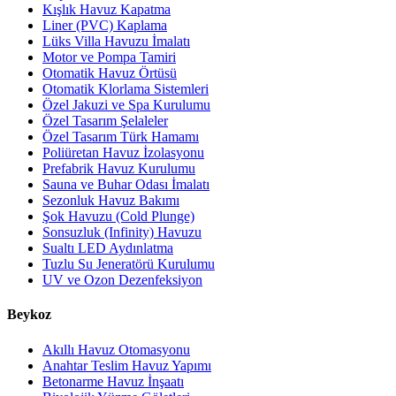
Kışlık Havuz Kapatma
Liner (PVC) Kaplama
Lüks Villa Havuzu İmalatı
Motor ve Pompa Tamiri
Otomatik Havuz Örtüsü
Otomatik Klorlama Sistemleri
Özel Jakuzi ve Spa Kurulumu
Özel Tasarım Şelaleler
Özel Tasarım Türk Hamamı
Poliüretan Havuz İzolasyonu
Prefabrik Havuz Kurulumu
Sauna ve Buhar Odası İmalatı
Sezonluk Havuz Bakımı
Şok Havuzu (Cold Plunge)
Sonsuzluk (Infinity) Havuzu
Sualtı LED Aydınlatma
Tuzlu Su Jeneratörü Kurulumu
UV ve Ozon Dezenfeksiyon
Beykoz
Akıllı Havuz Otomasyonu
Anahtar Teslim Havuz Yapımı
Betonarme Havuz İnşaatı