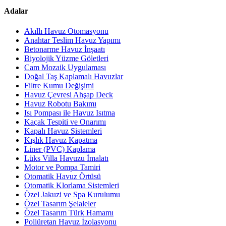
Adalar
Akıllı Havuz Otomasyonu
Anahtar Teslim Havuz Yapımı
Betonarme Havuz İnşaatı
Biyolojik Yüzme Göletleri
Cam Mozaik Uygulaması
Doğal Taş Kaplamalı Havuzlar
Filtre Kumu Değişimi
Havuz Çevresi Ahşap Deck
Havuz Robotu Bakımı
Isı Pompası ile Havuz Isıtma
Kaçak Tespiti ve Onarımı
Kapalı Havuz Sistemleri
Kışlık Havuz Kapatma
Liner (PVC) Kaplama
Lüks Villa Havuzu İmalatı
Motor ve Pompa Tamiri
Otomatik Havuz Örtüsü
Otomatik Klorlama Sistemleri
Özel Jakuzi ve Spa Kurulumu
Özel Tasarım Şelaleler
Özel Tasarım Türk Hamamı
Poliüretan Havuz İzolasyonu