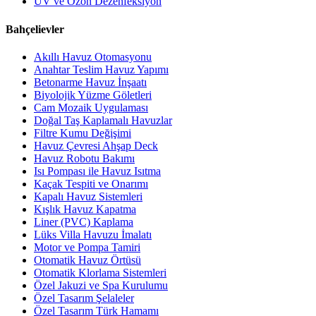
UV ve Ozon Dezenfeksiyon
Bahçelievler
Akıllı Havuz Otomasyonu
Anahtar Teslim Havuz Yapımı
Betonarme Havuz İnşaatı
Biyolojik Yüzme Göletleri
Cam Mozaik Uygulaması
Doğal Taş Kaplamalı Havuzlar
Filtre Kumu Değişimi
Havuz Çevresi Ahşap Deck
Havuz Robotu Bakımı
Isı Pompası ile Havuz Isıtma
Kaçak Tespiti ve Onarımı
Kapalı Havuz Sistemleri
Kışlık Havuz Kapatma
Liner (PVC) Kaplama
Lüks Villa Havuzu İmalatı
Motor ve Pompa Tamiri
Otomatik Havuz Örtüsü
Otomatik Klorlama Sistemleri
Özel Jakuzi ve Spa Kurulumu
Özel Tasarım Şelaleler
Özel Tasarım Türk Hamamı