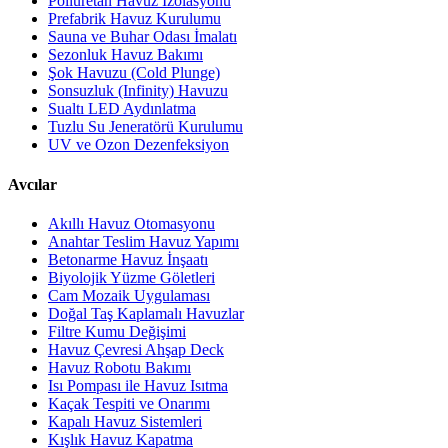
Poliüretan Havuz İzolasyonu
Prefabrik Havuz Kurulumu
Sauna ve Buhar Odası İmalatı
Sezonluk Havuz Bakımı
Şok Havuzu (Cold Plunge)
Sonsuzluk (Infinity) Havuzu
Sualtı LED Aydınlatma
Tuzlu Su Jeneratörü Kurulumu
UV ve Ozon Dezenfeksiyon
Avcılar
Akıllı Havuz Otomasyonu
Anahtar Teslim Havuz Yapımı
Betonarme Havuz İnşaatı
Biyolojik Yüzme Göletleri
Cam Mozaik Uygulaması
Doğal Taş Kaplamalı Havuzlar
Filtre Kumu Değişimi
Havuz Çevresi Ahşap Deck
Havuz Robotu Bakımı
Isı Pompası ile Havuz Isıtma
Kaçak Tespiti ve Onarımı
Kapalı Havuz Sistemleri
Kışlık Havuz Kapatma