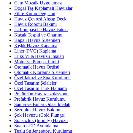
Cam Mozaik Uygulaması
Doğal Taş Kaplamalı Havuzlar
Filtre Kumu Değişimi
Havuz Çevresi Ahşap Deck
Havuz Robotu Bakımı
Isı Pompası ile Havuz Isıtma
Kaçak Tespiti ve Onarımı
Kapalı Havuz Sistemleri
Kışlık Havuz Kapatma
Liner (PVC) Kaplama
Lüks Villa Havuzu İmalatı
Motor ve Pompa Tamiri
Otomatik Havuz Örtüsü
Otomatik Klorlama Sistemleri
Özel Jakuzi ve Spa Kurulumu
Özel Tasarım Şelaleler
Özel Tasarım Türk Hamamı
Poliüretan Havuz İzolasyonu
Prefabrik Havuz Kurulumu
Sauna ve Buhar Odası İmalatı
Sezonluk Havuz Bakımı
Şok Havuzu (Cold Plunge)
Sonsuzluk (Infinity) Havuzu
Sualtı LED Aydınlatma
Tuzlu Su Jeneratörü Kurulumu