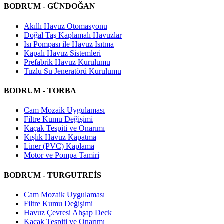
BODRUM - GÜNDOĞAN
Akıllı Havuz Otomasyonu
Doğal Taş Kaplamalı Havuzlar
Isı Pompası ile Havuz Isıtma
Kapalı Havuz Sistemleri
Prefabrik Havuz Kurulumu
Tuzlu Su Jeneratörü Kurulumu
BODRUM - TORBA
Cam Mozaik Uygulaması
Filtre Kumu Değişimi
Kaçak Tespiti ve Onarımı
Kışlık Havuz Kapatma
Liner (PVC) Kaplama
Motor ve Pompa Tamiri
BODRUM - TURGUTREİS
Cam Mozaik Uygulaması
Filtre Kumu Değişimi
Havuz Çevresi Ahşap Deck
Kaçak Tespiti ve Onarımı