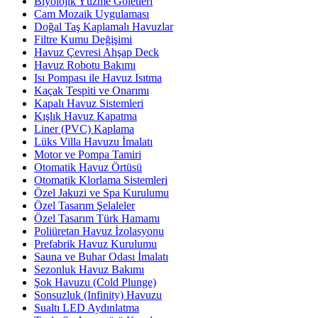
Biyolojik Yüzme Göletleri
Cam Mozaik Uygulaması
Doğal Taş Kaplamalı Havuzlar
Filtre Kumu Değişimi
Havuz Çevresi Ahşap Deck
Havuz Robotu Bakımı
Isı Pompası ile Havuz Isıtma
Kaçak Tespiti ve Onarımı
Kapalı Havuz Sistemleri
Kışlık Havuz Kapatma
Liner (PVC) Kaplama
Lüks Villa Havuzu İmalatı
Motor ve Pompa Tamiri
Otomatik Havuz Örtüsü
Otomatik Klorlama Sistemleri
Özel Jakuzi ve Spa Kurulumu
Özel Tasarım Şelaleler
Özel Tasarım Türk Hamamı
Poliüretan Havuz İzolasyonu
Prefabrik Havuz Kurulumu
Sauna ve Buhar Odası İmalatı
Sezonluk Havuz Bakımı
Şok Havuzu (Cold Plunge)
Sonsuzluk (Infinity) Havuzu
Sualtı LED Aydınlatma