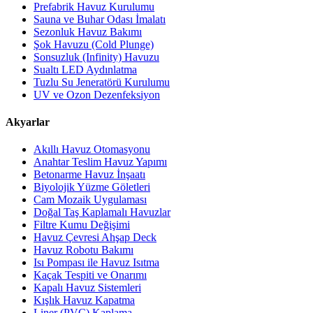
Prefabrik Havuz Kurulumu
Sauna ve Buhar Odası İmalatı
Sezonluk Havuz Bakımı
Şok Havuzu (Cold Plunge)
Sonsuzluk (Infinity) Havuzu
Sualtı LED Aydınlatma
Tuzlu Su Jeneratörü Kurulumu
UV ve Ozon Dezenfeksiyon
Akyarlar
Akıllı Havuz Otomasyonu
Anahtar Teslim Havuz Yapımı
Betonarme Havuz İnşaatı
Biyolojik Yüzme Göletleri
Cam Mozaik Uygulaması
Doğal Taş Kaplamalı Havuzlar
Filtre Kumu Değişimi
Havuz Çevresi Ahşap Deck
Havuz Robotu Bakımı
Isı Pompası ile Havuz Isıtma
Kaçak Tespiti ve Onarımı
Kapalı Havuz Sistemleri
Kışlık Havuz Kapatma
Liner (PVC) Kaplama