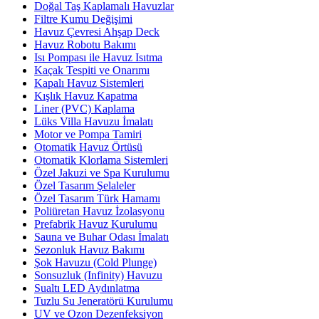
Doğal Taş Kaplamalı Havuzlar
Filtre Kumu Değişimi
Havuz Çevresi Ahşap Deck
Havuz Robotu Bakımı
Isı Pompası ile Havuz Isıtma
Kaçak Tespiti ve Onarımı
Kapalı Havuz Sistemleri
Kışlık Havuz Kapatma
Liner (PVC) Kaplama
Lüks Villa Havuzu İmalatı
Motor ve Pompa Tamiri
Otomatik Havuz Örtüsü
Otomatik Klorlama Sistemleri
Özel Jakuzi ve Spa Kurulumu
Özel Tasarım Şelaleler
Özel Tasarım Türk Hamamı
Poliüretan Havuz İzolasyonu
Prefabrik Havuz Kurulumu
Sauna ve Buhar Odası İmalatı
Sezonluk Havuz Bakımı
Şok Havuzu (Cold Plunge)
Sonsuzluk (Infinity) Havuzu
Sualtı LED Aydınlatma
Tuzlu Su Jeneratörü Kurulumu
UV ve Ozon Dezenfeksiyon