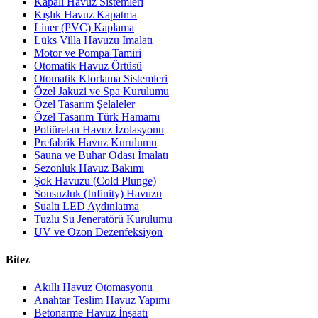
Kapalı Havuz Sistemleri
Kışlık Havuz Kapatma
Liner (PVC) Kaplama
Lüks Villa Havuzu İmalatı
Motor ve Pompa Tamiri
Otomatik Havuz Örtüsü
Otomatik Klorlama Sistemleri
Özel Jakuzi ve Spa Kurulumu
Özel Tasarım Şelaleler
Özel Tasarım Türk Hamamı
Poliüretan Havuz İzolasyonu
Prefabrik Havuz Kurulumu
Sauna ve Buhar Odası İmalatı
Sezonluk Havuz Bakımı
Şok Havuzu (Cold Plunge)
Sonsuzluk (Infinity) Havuzu
Sualtı LED Aydınlatma
Tuzlu Su Jeneratörü Kurulumu
UV ve Ozon Dezenfeksiyon
Bitez
Akıllı Havuz Otomasyonu
Anahtar Teslim Havuz Yapımı
Betonarme Havuz İnşaatı