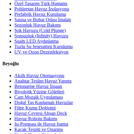
Özel Tasarım Türk Hamamı
Poliüretan Havuz İzolasyonu
Prefabrik Havuz Kurulumu
Sauna ve Buhar Odası İmalatı
Sezonluk Havuz Bakımı
Şok Havuzu (Cold Plunge)
Sonsuzluk (Infinity) Havuzu
Sualtı LED Aydınlatma
Tuzlu Su Jeneratörü Kurulumu
UV ve Ozon Dezenfeksiyon
Beyoğlu
Akıllı Havuz Otomasyonu
Anahtar Teslim Havuz Yapımı
Betonarme Havuz İnşaatı
Biyolojik Yüzme Göletleri
Cam Mozaik Uygulaması
Doğal Taş Kaplamalı Havuzlar
Filtre Kumu Değişimi
Havuz Çevresi Ahşap Deck
Havuz Robotu Bakımı
Isı Pompası ile Havuz Isıtma
Kaçak Tespiti ve Onarımı