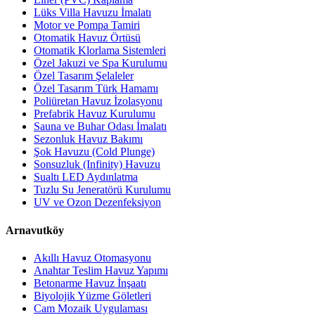
Lüks Villa Havuzu İmalatı
Motor ve Pompa Tamiri
Otomatik Havuz Örtüsü
Otomatik Klorlama Sistemleri
Özel Jakuzi ve Spa Kurulumu
Özel Tasarım Şelaleler
Özel Tasarım Türk Hamamı
Poliüretan Havuz İzolasyonu
Prefabrik Havuz Kurulumu
Sauna ve Buhar Odası İmalatı
Sezonluk Havuz Bakımı
Şok Havuzu (Cold Plunge)
Sonsuzluk (Infinity) Havuzu
Sualtı LED Aydınlatma
Tuzlu Su Jeneratörü Kurulumu
UV ve Ozon Dezenfeksiyon
Arnavutköy
Akıllı Havuz Otomasyonu
Anahtar Teslim Havuz Yapımı
Betonarme Havuz İnşaatı
Biyolojik Yüzme Göletleri
Cam Mozaik Uygulaması