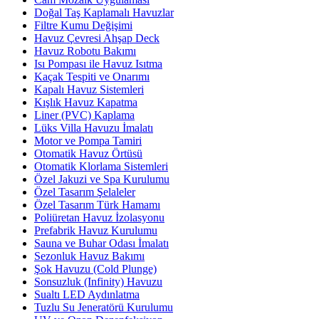
Doğal Taş Kaplamalı Havuzlar
Filtre Kumu Değişimi
Havuz Çevresi Ahşap Deck
Havuz Robotu Bakımı
Isı Pompası ile Havuz Isıtma
Kaçak Tespiti ve Onarımı
Kapalı Havuz Sistemleri
Kışlık Havuz Kapatma
Liner (PVC) Kaplama
Lüks Villa Havuzu İmalatı
Motor ve Pompa Tamiri
Otomatik Havuz Örtüsü
Otomatik Klorlama Sistemleri
Özel Jakuzi ve Spa Kurulumu
Özel Tasarım Şelaleler
Özel Tasarım Türk Hamamı
Poliüretan Havuz İzolasyonu
Prefabrik Havuz Kurulumu
Sauna ve Buhar Odası İmalatı
Sezonluk Havuz Bakımı
Şok Havuzu (Cold Plunge)
Sonsuzluk (Infinity) Havuzu
Sualtı LED Aydınlatma
Tuzlu Su Jeneratörü Kurulumu