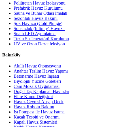
Poliüretan Havuz İzolasyonu
Prefabrik Havuz Kurulumu
Sauna ve Buhar Odası İmalatı
Sezonluk Havuz Bakımı
Şok Havuzu (Cold Plunge)
Sonsuzluk (Infinity) Havuzu
Sualtı LED Aydınlatma
Tuzlu Su Jeneratörü Kurulumu
UV ve Ozon Dezenfeksiyon
Bakırköy
Akıllı Havuz Otomasyonu
Anahtar Teslim Havuz Yapımı
Betonarme Havuz İnşaatı
Biyolojik Yüzme Göletleri
Cam Mozaik Uygulaması
Doğal Taş Kaplamalı Havuzlar
Filtre Kumu Değişimi
Havuz Çevresi Ahşap Deck
Havuz Robotu Bakımı
Isı Pompası ile Havuz Isıtma
Kaçak Tespiti ve Onarımı
Kapalı Havuz Sistemleri