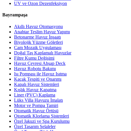
UV ve Ozon Dezenfeksiyon
Bayrampaşa
Akıllı Havuz Otomasyonu
Anahtar Teslim Havuz Yapımı
Betonarme Havuz İnşaatı
Biyolojik Yüzme Göletleri
Cam Mozaik Uygulaması
Doğal Taş Kaplamalı Havuzlar
Filtre Kumu Değişimi
Havuz Çevresi Ahşap Deck
Havuz Robotu Bakımı
Isı Pompası ile Havuz Isıtma
Kaçak Tespiti ve Onarımı
Kapalı Havuz Sistemleri
Kışlık Havuz Kapatma
Liner (PVC) Kaplama
Lüks Villa Havuzu İmalatı
Motor ve Pompa Tamiri
Otomatik Havuz Örtüsü
Otomatik Klorlama Sistemleri
Özel Jakuzi ve Spa Kurulumu
Özel Tasarım Şelaleler