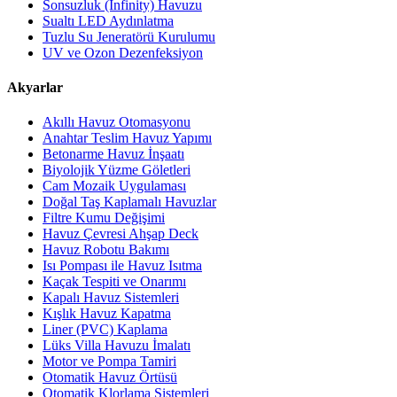
Sonsuzluk (Infinity) Havuzu
Sualtı LED Aydınlatma
Tuzlu Su Jeneratörü Kurulumu
UV ve Ozon Dezenfeksiyon
Akyarlar
Akıllı Havuz Otomasyonu
Anahtar Teslim Havuz Yapımı
Betonarme Havuz İnşaatı
Biyolojik Yüzme Göletleri
Cam Mozaik Uygulaması
Doğal Taş Kaplamalı Havuzlar
Filtre Kumu Değişimi
Havuz Çevresi Ahşap Deck
Havuz Robotu Bakımı
Isı Pompası ile Havuz Isıtma
Kaçak Tespiti ve Onarımı
Kapalı Havuz Sistemleri
Kışlık Havuz Kapatma
Liner (PVC) Kaplama
Lüks Villa Havuzu İmalatı
Motor ve Pompa Tamiri
Otomatik Havuz Örtüsü
Otomatik Klorlama Sistemleri