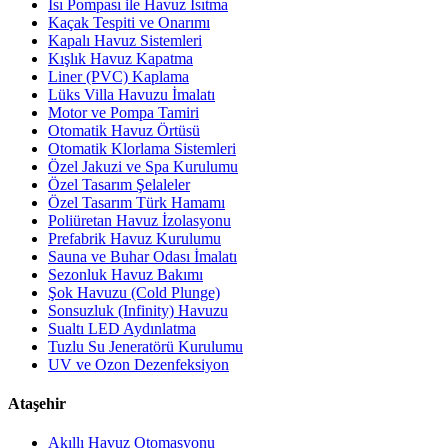
Isı Pompası ile Havuz Isıtma
Kaçak Tespiti ve Onarımı
Kapalı Havuz Sistemleri
Kışlık Havuz Kapatma
Liner (PVC) Kaplama
Lüks Villa Havuzu İmalatı
Motor ve Pompa Tamiri
Otomatik Havuz Örtüsü
Otomatik Klorlama Sistemleri
Özel Jakuzi ve Spa Kurulumu
Özel Tasarım Şelaleler
Özel Tasarım Türk Hamamı
Poliüretan Havuz İzolasyonu
Prefabrik Havuz Kurulumu
Sauna ve Buhar Odası İmalatı
Sezonluk Havuz Bakımı
Şok Havuzu (Cold Plunge)
Sonsuzluk (Infinity) Havuzu
Sualtı LED Aydınlatma
Tuzlu Su Jeneratörü Kurulumu
UV ve Ozon Dezenfeksiyon
Ataşehir
Akıllı Havuz Otomasyonu