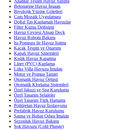
Anahtar Teslim Havuz Yapımı
Betonarme Havuz İnşaatı
Biyolojik Yüzme Göletleri
Cam Mozaik Uygulaması
Doğal Taş Kaplamalı Havuzlar
Filtre Kumu Değişimi
Havuz Çevresi Ahşap Deck
Havuz Robotu Bakımı
Isı Pompası ile Havuz Isıtma
Kaçak Tespiti ve Onarımı
Kapalı Havuz Sistemleri
Kışlık Havuz Kapatma
Liner (PVC) Kaplama
Lüks Villa Havuzu İmalatı
Motor ve Pompa Tamiri
Otomatik Havuz Örtüsü
Otomatik Klorlama Sistemleri
Özel Jakuzi ve Spa Kurulumu
Özel Tasarım Şelaleler
Özel Tasarım Türk Hamamı
Poliüretan Havuz İzolasyonu
Prefabrik Havuz Kurulumu
Sauna ve Buhar Odası İmalatı
Sezonluk Havuz Bakımı
Şok Havuzu (Cold Plunge)