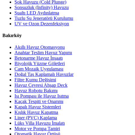
Şok Havuzu (Cold Plunge)
Sonsuzluk (Infinity) Havuzu
Sualtı LED Aydınlatma
Tuzlu Su Jeneratörü Kurulumu
UV ve Ozon Dezenfeksiyon
Bakırköy
Akıllı Havuz Otomasyonu
Anahtar Teslim Havuz Yapımı
Betonarme Havuz İnşaatı
Biyolojik Yüzme Göletleri
Cam Mozaik Uygulaması
Doğal Taş Kaplamalı Havuzlar
Filtre Kumu Değişimi
Havuz Çevresi Ahşap Deck
Havuz Robotu Bakımı
Isı Pompası ile Havuz Isıtma
Kaçak Tespiti ve Onarımı
Kapalı Havuz Sistemleri
Kışlık Havuz Kapatma
Liner (PVC) Kaplama
Lüks Villa Havuzu İmalatı
Motor ve Pompa Tamiri
Otomatik Havuz Örtüsü