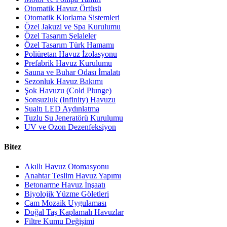
Otomatik Havuz Örtüsü
Otomatik Klorlama Sistemleri
Özel Jakuzi ve Spa Kurulumu
Özel Tasarım Şelaleler
Özel Tasarım Türk Hamamı
Poliüretan Havuz İzolasyonu
Prefabrik Havuz Kurulumu
Sauna ve Buhar Odası İmalatı
Sezonluk Havuz Bakımı
Şok Havuzu (Cold Plunge)
Sonsuzluk (Infinity) Havuzu
Sualtı LED Aydınlatma
Tuzlu Su Jeneratörü Kurulumu
UV ve Ozon Dezenfeksiyon
Bitez
Akıllı Havuz Otomasyonu
Anahtar Teslim Havuz Yapımı
Betonarme Havuz İnşaatı
Biyolojik Yüzme Göletleri
Cam Mozaik Uygulaması
Doğal Taş Kaplamalı Havuzlar
Filtre Kumu Değişimi