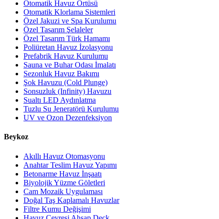
Otomatik Havuz Örtüsü
Otomatik Klorlama Sistemleri
Özel Jakuzi ve Spa Kurulumu
Özel Tasarım Şelaleler
Özel Tasarım Türk Hamamı
Poliüretan Havuz İzolasyonu
Prefabrik Havuz Kurulumu
Sauna ve Buhar Odası İmalatı
Sezonluk Havuz Bakımı
Şok Havuzu (Cold Plunge)
Sonsuzluk (Infinity) Havuzu
Sualtı LED Aydınlatma
Tuzlu Su Jeneratörü Kurulumu
UV ve Ozon Dezenfeksiyon
Beykoz
Akıllı Havuz Otomasyonu
Anahtar Teslim Havuz Yapımı
Betonarme Havuz İnşaatı
Biyolojik Yüzme Göletleri
Cam Mozaik Uygulaması
Doğal Taş Kaplamalı Havuzlar
Filtre Kumu Değişimi
Havuz Çevresi Ahşap Deck