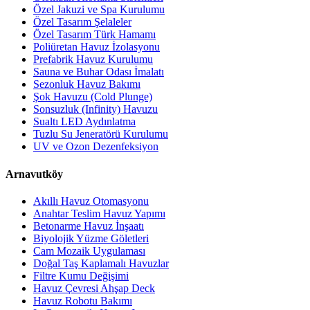
Özel Jakuzi ve Spa Kurulumu
Özel Tasarım Şelaleler
Özel Tasarım Türk Hamamı
Poliüretan Havuz İzolasyonu
Prefabrik Havuz Kurulumu
Sauna ve Buhar Odası İmalatı
Sezonluk Havuz Bakımı
Şok Havuzu (Cold Plunge)
Sonsuzluk (Infinity) Havuzu
Sualtı LED Aydınlatma
Tuzlu Su Jeneratörü Kurulumu
UV ve Ozon Dezenfeksiyon
Arnavutköy
Akıllı Havuz Otomasyonu
Anahtar Teslim Havuz Yapımı
Betonarme Havuz İnşaatı
Biyolojik Yüzme Göletleri
Cam Mozaik Uygulaması
Doğal Taş Kaplamalı Havuzlar
Filtre Kumu Değişimi
Havuz Çevresi Ahşap Deck
Havuz Robotu Bakımı