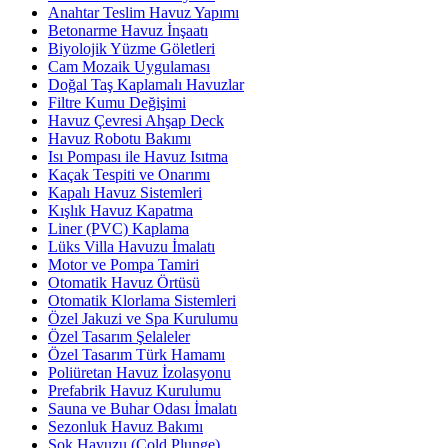
Anahtar Teslim Havuz Yapımı
Betonarme Havuz İnşaatı
Biyolojik Yüzme Göletleri
Cam Mozaik Uygulaması
Doğal Taş Kaplamalı Havuzlar
Filtre Kumu Değişimi
Havuz Çevresi Ahşap Deck
Havuz Robotu Bakımı
Isı Pompası ile Havuz Isıtma
Kaçak Tespiti ve Onarımı
Kapalı Havuz Sistemleri
Kışlık Havuz Kapatma
Liner (PVC) Kaplama
Lüks Villa Havuzu İmalatı
Motor ve Pompa Tamiri
Otomatik Havuz Örtüsü
Otomatik Klorlama Sistemleri
Özel Jakuzi ve Spa Kurulumu
Özel Tasarım Şelaleler
Özel Tasarım Türk Hamamı
Poliüretan Havuz İzolasyonu
Prefabrik Havuz Kurulumu
Sauna ve Buhar Odası İmalatı
Sezonluk Havuz Bakımı
Şok Havuzu (Cold Plunge)