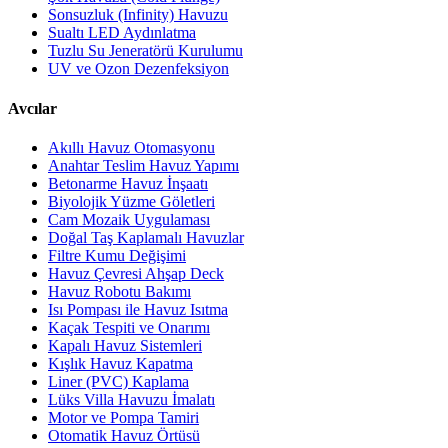
Sonsuzluk (Infinity) Havuzu
Sualtı LED Aydınlatma
Tuzlu Su Jeneratörü Kurulumu
UV ve Ozon Dezenfeksiyon
Avcılar
Akıllı Havuz Otomasyonu
Anahtar Teslim Havuz Yapımı
Betonarme Havuz İnşaatı
Biyolojik Yüzme Göletleri
Cam Mozaik Uygulaması
Doğal Taş Kaplamalı Havuzlar
Filtre Kumu Değişimi
Havuz Çevresi Ahşap Deck
Havuz Robotu Bakımı
Isı Pompası ile Havuz Isıtma
Kaçak Tespiti ve Onarımı
Kapalı Havuz Sistemleri
Kışlık Havuz Kapatma
Liner (PVC) Kaplama
Lüks Villa Havuzu İmalatı
Motor ve Pompa Tamiri
Otomatik Havuz Örtüsü