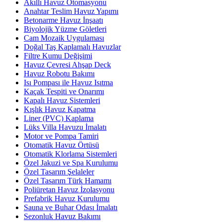
Akıllı Havuz Otomasyonu
Anahtar Teslim Havuz Yapımı
Betonarme Havuz İnşaatı
Biyolojik Yüzme Göletleri
Cam Mozaik Uygulaması
Doğal Taş Kaplamalı Havuzlar
Filtre Kumu Değişimi
Havuz Çevresi Ahşap Deck
Havuz Robotu Bakımı
Isı Pompası ile Havuz Isıtma
Kaçak Tespiti ve Onarımı
Kapalı Havuz Sistemleri
Kışlık Havuz Kapatma
Liner (PVC) Kaplama
Lüks Villa Havuzu İmalatı
Motor ve Pompa Tamiri
Otomatik Havuz Örtüsü
Otomatik Klorlama Sistemleri
Özel Jakuzi ve Spa Kurulumu
Özel Tasarım Şelaleler
Özel Tasarım Türk Hamamı
Poliüretan Havuz İzolasyonu
Prefabrik Havuz Kurulumu
Sauna ve Buhar Odası İmalatı
Sezonluk Havuz Bakımı