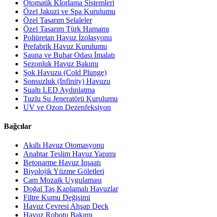
Otomatik Klorlama Sistemleri
Özel Jakuzi ve Spa Kurulumu
Özel Tasarım Şelaleler
Özel Tasarım Türk Hamamı
Poliüretan Havuz İzolasyonu
Prefabrik Havuz Kurulumu
Sauna ve Buhar Odası İmalatı
Sezonluk Havuz Bakımı
Şok Havuzu (Cold Plunge)
Sonsuzluk (Infinity) Havuzu
Sualtı LED Aydınlatma
Tuzlu Su Jeneratörü Kurulumu
UV ve Ozon Dezenfeksiyon
Bağcılar
Akıllı Havuz Otomasyonu
Anahtar Teslim Havuz Yapımı
Betonarme Havuz İnşaatı
Biyolojik Yüzme Göletleri
Cam Mozaik Uygulaması
Doğal Taş Kaplamalı Havuzlar
Filtre Kumu Değişimi
Havuz Çevresi Ahşap Deck
Havuz Robotu Bakımı