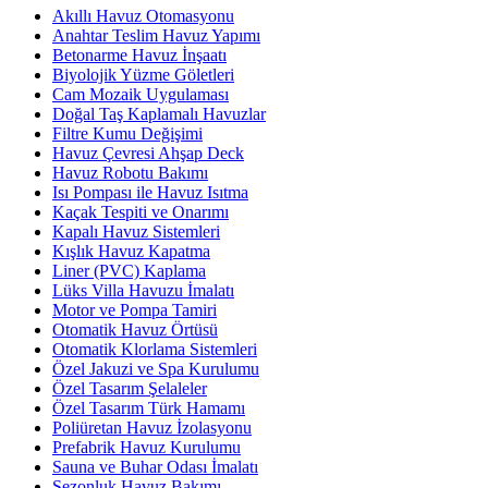
Akıllı Havuz Otomasyonu
Anahtar Teslim Havuz Yapımı
Betonarme Havuz İnşaatı
Biyolojik Yüzme Göletleri
Cam Mozaik Uygulaması
Doğal Taş Kaplamalı Havuzlar
Filtre Kumu Değişimi
Havuz Çevresi Ahşap Deck
Havuz Robotu Bakımı
Isı Pompası ile Havuz Isıtma
Kaçak Tespiti ve Onarımı
Kapalı Havuz Sistemleri
Kışlık Havuz Kapatma
Liner (PVC) Kaplama
Lüks Villa Havuzu İmalatı
Motor ve Pompa Tamiri
Otomatik Havuz Örtüsü
Otomatik Klorlama Sistemleri
Özel Jakuzi ve Spa Kurulumu
Özel Tasarım Şelaleler
Özel Tasarım Türk Hamamı
Poliüretan Havuz İzolasyonu
Prefabrik Havuz Kurulumu
Sauna ve Buhar Odası İmalatı
Sezonluk Havuz Bakımı