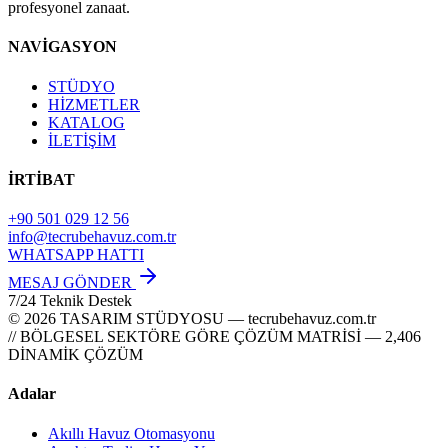
profesyonel zanaat.
NAVİGASYON
STÜDYO
HİZMETLER
KATALOG
İLETİŞİM
İRTİBAT
+90 501 029 12 56
info@tecrubehavuz.com.tr
WHATSAPP HATTI
MESAJ GÖNDER
7/24 Teknik Destek
© 2026 TASARIM STÜDYOSU — tecrubehavuz.com.tr
// BÖLGESEL SEKTÖRE GÖRE ÇÖZÜM MATRİSİ — 2,406
DİNAMİK ÇÖZÜM
Adalar
Akıllı Havuz Otomasyonu