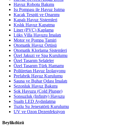
Havuz Robotu Bakımı
Isı Pompası ile Havuz Isıtma
Kaçak Tespiti ve Onarımı
Kapalı Havuz Sistemleri
Kışlık Havuz Kapatma
Liner (PVC) Kaplama
Lüks Villa Havuzu İmalatı
Motor ve Pompa Tamiri
Otomatik Havuz Örtüsü
Otomatik Klorlama Sistemleri
Özel Jakuzi ve Spa Kurulumu
Özel Tasarım Şelaleler
Özel Tasarım Türk Hamamı
Poliüretan Havuz İzolasyonu
Prefabrik Havuz Kurulumu
Sauna ve Buhar Odası İmalatı
Sezonluk Havuz Bakımı
Şok Havuzu (Cold Plunge)
Sonsuzluk (Infinity) Havuzu
Sualtı LED Aydınlatma
Tuzlu Su Jeneratörü Kurulumu
UV ve Ozon Dezenfeksiyon
Beylikdüzü