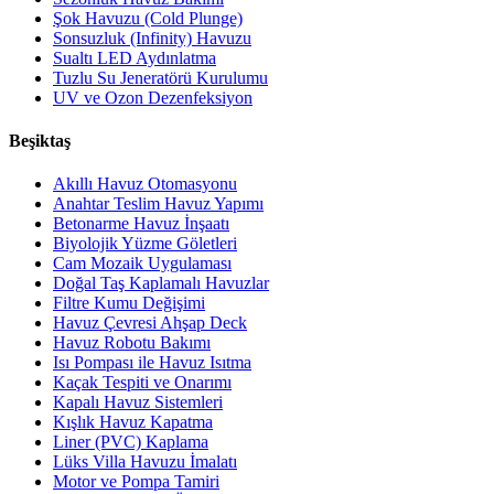
Şok Havuzu (Cold Plunge)
Sonsuzluk (Infinity) Havuzu
Sualtı LED Aydınlatma
Tuzlu Su Jeneratörü Kurulumu
UV ve Ozon Dezenfeksiyon
Beşiktaş
Akıllı Havuz Otomasyonu
Anahtar Teslim Havuz Yapımı
Betonarme Havuz İnşaatı
Biyolojik Yüzme Göletleri
Cam Mozaik Uygulaması
Doğal Taş Kaplamalı Havuzlar
Filtre Kumu Değişimi
Havuz Çevresi Ahşap Deck
Havuz Robotu Bakımı
Isı Pompası ile Havuz Isıtma
Kaçak Tespiti ve Onarımı
Kapalı Havuz Sistemleri
Kışlık Havuz Kapatma
Liner (PVC) Kaplama
Lüks Villa Havuzu İmalatı
Motor ve Pompa Tamiri