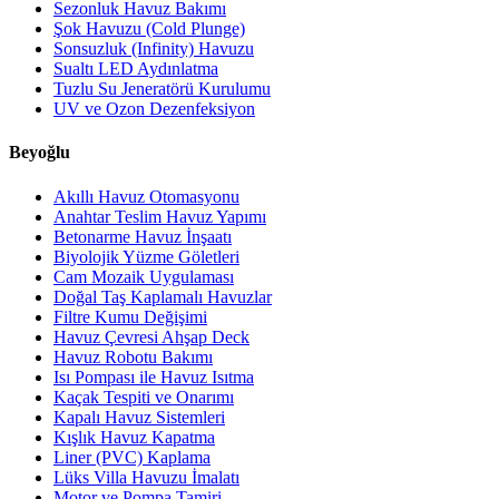
Sezonluk Havuz Bakımı
Şok Havuzu (Cold Plunge)
Sonsuzluk (Infinity) Havuzu
Sualtı LED Aydınlatma
Tuzlu Su Jeneratörü Kurulumu
UV ve Ozon Dezenfeksiyon
Beyoğlu
Akıllı Havuz Otomasyonu
Anahtar Teslim Havuz Yapımı
Betonarme Havuz İnşaatı
Biyolojik Yüzme Göletleri
Cam Mozaik Uygulaması
Doğal Taş Kaplamalı Havuzlar
Filtre Kumu Değişimi
Havuz Çevresi Ahşap Deck
Havuz Robotu Bakımı
Isı Pompası ile Havuz Isıtma
Kaçak Tespiti ve Onarımı
Kapalı Havuz Sistemleri
Kışlık Havuz Kapatma
Liner (PVC) Kaplama
Lüks Villa Havuzu İmalatı
Motor ve Pompa Tamiri