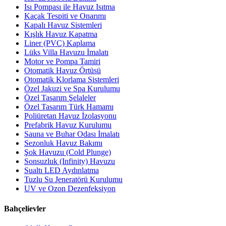
Isı Pompası ile Havuz Isıtma
Kaçak Tespiti ve Onarımı
Kapalı Havuz Sistemleri
Kışlık Havuz Kapatma
Liner (PVC) Kaplama
Lüks Villa Havuzu İmalatı
Motor ve Pompa Tamiri
Otomatik Havuz Örtüsü
Otomatik Klorlama Sistemleri
Özel Jakuzi ve Spa Kurulumu
Özel Tasarım Şelaleler
Özel Tasarım Türk Hamamı
Poliüretan Havuz İzolasyonu
Prefabrik Havuz Kurulumu
Sauna ve Buhar Odası İmalatı
Sezonluk Havuz Bakımı
Şok Havuzu (Cold Plunge)
Sonsuzluk (Infinity) Havuzu
Sualtı LED Aydınlatma
Tuzlu Su Jeneratörü Kurulumu
UV ve Ozon Dezenfeksiyon
Bahçelievler