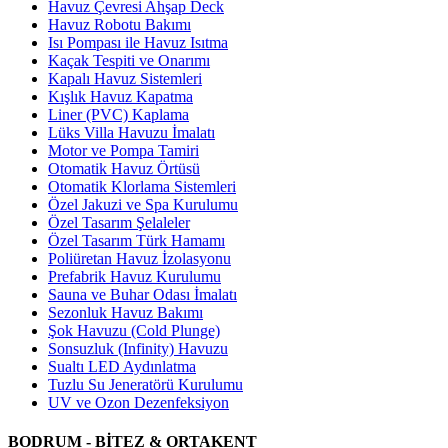
Havuz Çevresi Ahşap Deck
Havuz Robotu Bakımı
Isı Pompası ile Havuz Isıtma
Kaçak Tespiti ve Onarımı
Kapalı Havuz Sistemleri
Kışlık Havuz Kapatma
Liner (PVC) Kaplama
Lüks Villa Havuzu İmalatı
Motor ve Pompa Tamiri
Otomatik Havuz Örtüsü
Otomatik Klorlama Sistemleri
Özel Jakuzi ve Spa Kurulumu
Özel Tasarım Şelaleler
Özel Tasarım Türk Hamamı
Poliüretan Havuz İzolasyonu
Prefabrik Havuz Kurulumu
Sauna ve Buhar Odası İmalatı
Sezonluk Havuz Bakımı
Şok Havuzu (Cold Plunge)
Sonsuzluk (Infinity) Havuzu
Sualtı LED Aydınlatma
Tuzlu Su Jeneratörü Kurulumu
UV ve Ozon Dezenfeksiyon
BODRUM - BİTEZ & ORTAKENT