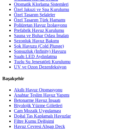
Otomatik Klorlama Sistemleri
Özel Jakuzi ve Spa Kurulumu
Özel Tasarım Şelaleler
Özel Tasarım Türk Hamamı
Poliüretan Havuz İzolasyonu
Prefabrik Havuz Kurulumu
Sauna ve Buhar Odası İmalatı
Sezonluk Havuz Bakımı
Şok Havuzu (Cold Plunge)
Sonsuzluk (Infinity) Havuzu
Sualtı LED Aydınlatma
Tuzlu Su Jeneratörü Kurulumu
UV ve Ozon Dezenfeksiyon
Başakşehir
Akıllı Havuz Otomasyonu
Anahtar Teslim Havuz Yapımı
Betonarme Havuz İnşaatı
Biyolojik Yüzme Göletleri
Cam Mozaik Uygulaması
Doğal Taş Kaplamalı Havuzlar
Filtre Kumu Değişimi
Havuz Çevresi Ahşap Deck