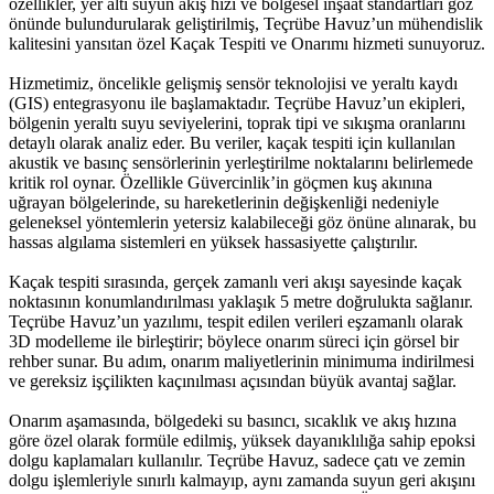
özellikler, yer altı suyun akış hızı ve bölgesel inşaat standartları göz
önünde bulundurularak geliştirilmiş, Teçrübe Havuz’un mühendislik
kalitesini yansıtan özel Kaçak Tespiti ve Onarımı hizmeti sunuyoruz.
Hizmetimiz, öncelikle gelişmiş sensör teknolojisi ve yeraltı kaydı
(GIS) entegrasyonu ile başlamaktadır. Teçrübe Havuz’un ekipleri,
bölgenin yeraltı suyu seviyelerini, toprak tipi ve sıkışma oranlarını
detaylı olarak analiz eder. Bu veriler, kaçak tespiti için kullanılan
akustik ve basınç sensörlerinin yerleştirilme noktalarını belirlemede
kritik rol oynar. Özellikle Güvercinlik’in göçmen kuş akınına
uğrayan bölgelerinde, su hareketlerinin değişkenliği nedeniyle
geleneksel yöntemlerin yetersiz kalabileceği göz önüne alınarak, bu
hassas algılama sistemleri en yüksek hassasiyette çalıştırılır.
Kaçak tespiti sırasında, gerçek zamanlı veri akışı sayesinde kaçak
noktasının konumlandırılması yaklaşık 5 metre doğrulukta sağlanır.
Teçrübe Havuz’un yazılımı, tespit edilen verileri eşzamanlı olarak
3D modelleme ile birleştirir; böylece onarım süreci için görsel bir
rehber sunar. Bu adım, onarım maliyetlerinin minimuma indirilmesi
ve gereksiz işçilikten kaçınılması açısından büyük avantaj sağlar.
Onarım aşamasında, bölgedeki su basıncı, sıcaklık ve akış hızına
göre özel olarak formüle edilmiş, yüksek dayanıklılığa sahip epoksi
dolgu kaplamaları kullanılır. Teçrübe Havuz, sadece çatı ve zemin
dolgu işlemleriyle sınırlı kalmayıp, aynı zamanda suyun geri akışını