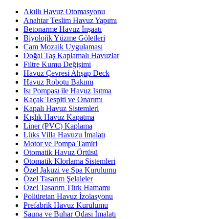
Akıllı Havuz Otomasyonu
Anahtar Teslim Havuz Yapımı
Betonarme Havuz İnşaatı
Biyolojik Yüzme Göletleri
Cam Mozaik Uygulaması
Doğal Taş Kaplamalı Havuzlar
Filtre Kumu Değişimi
Havuz Çevresi Ahşap Deck
Havuz Robotu Bakımı
Isı Pompası ile Havuz Isıtma
Kaçak Tespiti ve Onarımı
Kapalı Havuz Sistemleri
Kışlık Havuz Kapatma
Liner (PVC) Kaplama
Lüks Villa Havuzu İmalatı
Motor ve Pompa Tamiri
Otomatik Havuz Örtüsü
Otomatik Klorlama Sistemleri
Özel Jakuzi ve Spa Kurulumu
Özel Tasarım Şelaleler
Özel Tasarım Türk Hamamı
Poliüretan Havuz İzolasyonu
Prefabrik Havuz Kurulumu
Sauna ve Buhar Odası İmalatı