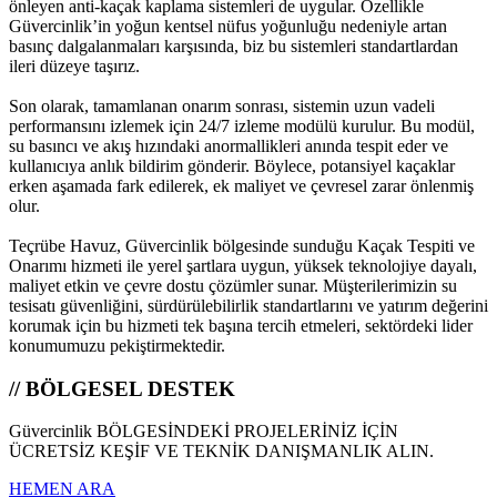
önleyen anti‑kaçak kaplama sistemleri de uygular. Özellikle
Güvercinlik’in yoğun kentsel nüfus yoğunluğu nedeniyle artan
basınç dalgalanmaları karşısında, biz bu sistemleri standartlardan
ileri düzeye taşırız.
Son olarak, tamamlanan onarım sonrası, sistemin uzun vadeli
performansını izlemek için 24/7 izleme modülü kurulur. Bu modül,
su basıncı ve akış hızındaki anormallikleri anında tespit eder ve
kullanıcıya anlık bildirim gönderir. Böylece, potansiyel kaçaklar
erken aşamada fark edilerek, ek maliyet ve çevresel zarar önlenmiş
olur.
Teçrübe Havuz, Güvercinlik bölgesinde sunduğu Kaçak Tespiti ve
Onarımı hizmeti ile yerel şartlara uygun, yüksek teknolojiye dayalı,
maliyet etkin ve çevre dostu çözümler sunar. Müşterilerimizin su
tesisatı güvenliğini, sürdürülebilirlik standartlarını ve yatırım değerini
korumak için bu hizmeti tek başına tercih etmeleri, sektördeki lider
konumumuzu pekiştirmektedir.
// BÖLGESEL DESTEK
Güvercinlik BÖLGESİNDEKİ PROJELERİNİZ İÇİN
ÜCRETSİZ KEŞİF VE TEKNİK DANIŞMANLIK ALIN.
HEMEN ARA