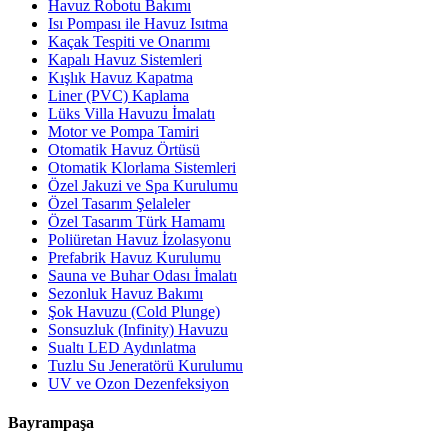
Havuz Robotu Bakımı
Isı Pompası ile Havuz Isıtma
Kaçak Tespiti ve Onarımı
Kapalı Havuz Sistemleri
Kışlık Havuz Kapatma
Liner (PVC) Kaplama
Lüks Villa Havuzu İmalatı
Motor ve Pompa Tamiri
Otomatik Havuz Örtüsü
Otomatik Klorlama Sistemleri
Özel Jakuzi ve Spa Kurulumu
Özel Tasarım Şelaleler
Özel Tasarım Türk Hamamı
Poliüretan Havuz İzolasyonu
Prefabrik Havuz Kurulumu
Sauna ve Buhar Odası İmalatı
Sezonluk Havuz Bakımı
Şok Havuzu (Cold Plunge)
Sonsuzluk (Infinity) Havuzu
Sualtı LED Aydınlatma
Tuzlu Su Jeneratörü Kurulumu
UV ve Ozon Dezenfeksiyon
Bayrampaşa