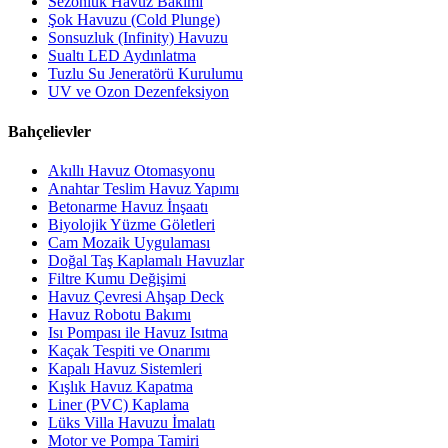
Sezonluk Havuz Bakımı
Şok Havuzu (Cold Plunge)
Sonsuzluk (Infinity) Havuzu
Sualtı LED Aydınlatma
Tuzlu Su Jeneratörü Kurulumu
UV ve Ozon Dezenfeksiyon
Bahçelievler
Akıllı Havuz Otomasyonu
Anahtar Teslim Havuz Yapımı
Betonarme Havuz İnşaatı
Biyolojik Yüzme Göletleri
Cam Mozaik Uygulaması
Doğal Taş Kaplamalı Havuzlar
Filtre Kumu Değişimi
Havuz Çevresi Ahşap Deck
Havuz Robotu Bakımı
Isı Pompası ile Havuz Isıtma
Kaçak Tespiti ve Onarımı
Kapalı Havuz Sistemleri
Kışlık Havuz Kapatma
Liner (PVC) Kaplama
Lüks Villa Havuzu İmalatı
Motor ve Pompa Tamiri