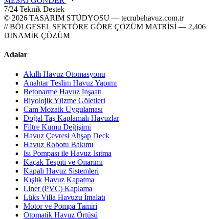
MESAJ GÖNDER
7/24 Teknik Destek
© 2026 TASARIM STÜDYOSU — tecrubehavuz.com.tr
// BÖLGESEL SEKTÖRE GÖRE ÇÖZÜM MATRİSİ — 2,406
DİNAMİK ÇÖZÜM
Adalar
Akıllı Havuz Otomasyonu
Anahtar Teslim Havuz Yapımı
Betonarme Havuz İnşaatı
Biyolojik Yüzme Göletleri
Cam Mozaik Uygulaması
Doğal Taş Kaplamalı Havuzlar
Filtre Kumu Değişimi
Havuz Çevresi Ahşap Deck
Havuz Robotu Bakımı
Isı Pompası ile Havuz Isıtma
Kaçak Tespiti ve Onarımı
Kapalı Havuz Sistemleri
Kışlık Havuz Kapatma
Liner (PVC) Kaplama
Lüks Villa Havuzu İmalatı
Motor ve Pompa Tamiri
Otomatik Havuz Örtüsü