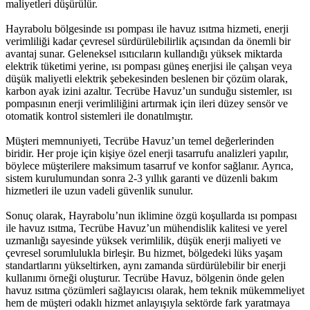
maliyetleri düşürülür.
Hayrabolu bölgesinde ısı pompası ile havuz ısıtma hizmeti, enerji
verimliliği kadar çevresel sürdürülebilirlik açısından da önemli bir
avantaj sunar. Geleneksel ısıtıcıların kullandığı yüksek miktarda
elektrik tüketimi yerine, ısı pompası güneş enerjisi ile çalışan veya
düşük maliyetli elektrik şebekesinden beslenen bir çözüm olarak,
karbon ayak izini azaltır. Tecrübe Havuz’un sunduğu sistemler, ısı
pompasının enerji verimliliğini artırmak için ileri düzey sensör ve
otomatik kontrol sistemleri ile donatılmıştır.
Müşteri memnuniyeti, Tecrübe Havuz’un temel değerlerinden
biridir. Her proje için kişiye özel enerji tasarrufu analizleri yapılır,
böylece müşterilere maksimum tasarruf ve konfor sağlanır. Ayrıca,
sistem kurulumundan sonra 2‑3 yıllık garanti ve düzenli bakım
hizmetleri ile uzun vadeli güvenlik sunulur.
Sonuç olarak, Hayrabolu’nun iklimine özgü koşullarda ısı pompası
ile havuz ısıtma, Tecrübe Havuz’un mühendislik kalitesi ve yerel
uzmanlığı sayesinde yüksek verimlilik, düşük enerji maliyeti ve
çevresel sorumlulukla birleşir. Bu hizmet, bölgedeki lüks yaşam
standartlarını yükseltirken, aynı zamanda sürdürülebilir bir enerji
kullanımı örneği oluşturur. Tecrübe Havuz, bölgenin önde gelen
havuz ısıtma çözümleri sağlayıcısı olarak, hem teknik mükemmeliyet
hem de müşteri odaklı hizmet anlayışıyla sektörde fark yaratmaya