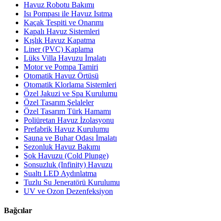
Havuz Robotu Bakımı
Isı Pompası ile Havuz Isıtma
Kaçak Tespiti ve Onarımı
Kapalı Havuz Sistemleri
Kışlık Havuz Kapatma
Liner (PVC) Kaplama
Lüks Villa Havuzu İmalatı
Motor ve Pompa Tamiri
Otomatik Havuz Örtüsü
Otomatik Klorlama Sistemleri
Özel Jakuzi ve Spa Kurulumu
Özel Tasarım Şelaleler
Özel Tasarım Türk Hamamı
Poliüretan Havuz İzolasyonu
Prefabrik Havuz Kurulumu
Sauna ve Buhar Odası İmalatı
Sezonluk Havuz Bakımı
Şok Havuzu (Cold Plunge)
Sonsuzluk (Infinity) Havuzu
Sualtı LED Aydınlatma
Tuzlu Su Jeneratörü Kurulumu
UV ve Ozon Dezenfeksiyon
Bağcılar