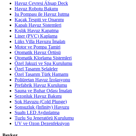
Havuz Çevresi Ahşap Deck
Havuz Robotu Bakımı
Isı Pompası ile Havuz Isıtma
Kaçak Tespiti ve Onarımı
Kapalı Havuz Sistemleri
Kışlık Havuz Kapatma
Liner (PVC) Kaplama
Lüks Villa Havuzu İmalatı
Motor ve Pompa Tamiri
Otomatik Havuz Örtüsü
Otomatik Klorlama Sistemleri
Özel Jakuzi ve Spa Kurulumu
Özel Tasarım Şelaleler
Özel Tasarım Türk Hamamı
Poliüretan Havuz İzolasyonu
Prefabrik Havuz Kurulumu
Sauna ve Buhar Odası İmalatı
Sezonluk Havuz Bakımı
Şok Havuzu (Cold Plunge)
Sonsuzluk (Infinity) Havuzu
Sualtı LED Aydınlatma
Tuzlu Su Jeneratörü Kurulumu
UV ve Ozon Dezenfeksiyon
Beykoz