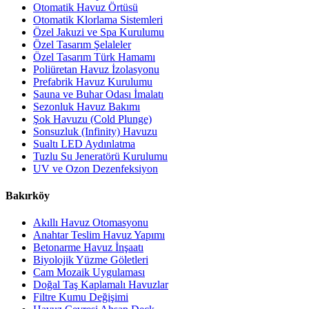
Otomatik Havuz Örtüsü
Otomatik Klorlama Sistemleri
Özel Jakuzi ve Spa Kurulumu
Özel Tasarım Şelaleler
Özel Tasarım Türk Hamamı
Poliüretan Havuz İzolasyonu
Prefabrik Havuz Kurulumu
Sauna ve Buhar Odası İmalatı
Sezonluk Havuz Bakımı
Şok Havuzu (Cold Plunge)
Sonsuzluk (Infinity) Havuzu
Sualtı LED Aydınlatma
Tuzlu Su Jeneratörü Kurulumu
UV ve Ozon Dezenfeksiyon
Bakırköy
Akıllı Havuz Otomasyonu
Anahtar Teslim Havuz Yapımı
Betonarme Havuz İnşaatı
Biyolojik Yüzme Göletleri
Cam Mozaik Uygulaması
Doğal Taş Kaplamalı Havuzlar
Filtre Kumu Değişimi