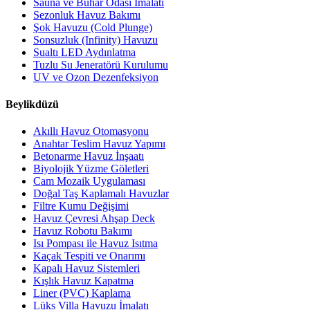
Sauna ve Buhar Odası İmalatı
Sezonluk Havuz Bakımı
Şok Havuzu (Cold Plunge)
Sonsuzluk (Infinity) Havuzu
Sualtı LED Aydınlatma
Tuzlu Su Jeneratörü Kurulumu
UV ve Ozon Dezenfeksiyon
Beylikdüzü
Akıllı Havuz Otomasyonu
Anahtar Teslim Havuz Yapımı
Betonarme Havuz İnşaatı
Biyolojik Yüzme Göletleri
Cam Mozaik Uygulaması
Doğal Taş Kaplamalı Havuzlar
Filtre Kumu Değişimi
Havuz Çevresi Ahşap Deck
Havuz Robotu Bakımı
Isı Pompası ile Havuz Isıtma
Kaçak Tespiti ve Onarımı
Kapalı Havuz Sistemleri
Kışlık Havuz Kapatma
Liner (PVC) Kaplama
Lüks Villa Havuzu İmalatı