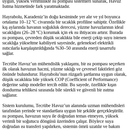
uygun, yüksek verimlilikte ısı pompası sistemleri sunarak, Havuz
Isıtma hizmetinde fark yaratmaktadır.
Hayrabolu, Karadeniz’in doğu kesiminde yer alır ve yıl boyunca
ortalama 10–12 °C civarında bir sıcaklık profiline sahiptir. Özellikle
kış aylarında havanın soğukluk derecesi, yüzme havuzlarının ideal
sıcaklığını (26–28 °C) korumak için ek ısı ihtiyacını artırır. Burada
ısı pompası, çevreden düşük sıcaklıkta bile enerji çekip suyu istenen
sıcaklığa yükseltme kabiliyeti sayesinde, geleneksel elektrikli
ısıtıcılarla karşılaştırıldığında %30–50 arasında enerji tasarrufu
sağlar.
Tecrübe Havuz’un mühendislik yaklaşımı, bir ısı pompası seçerken
ilk olarak havuzun hacmi, yüzme sıklığı ve çevresel faktörleri göz
önünde bulundurur. Hayrabolu’nun rüzgarlı şartlarına uygun olarak,
düşük sıcaklıkta bile yüksek COP (Coefficient of Performance)
değerine sahip modeller tercih edilir. Bu sayede, özellikle kışın
dondurma tehlikesi sırasında bile sürekli ve güvenli bir ısıtma
sağlanır.
Sistem kurulumu, Tecrübe Havuz’un alanında uzman mühendisleri
tarafından yerinde ve standartlara uygun bir şekilde gerçekleştirilir.
ısı pompası, havuzun suyu ile doğrudan temas etmeyen, yüksek
verimli bir soğutucu döngüsü üzerinden çalışır. Böylece suya
doğrudan ısı transferi yapılırken, sistemin ömrü uzatılır ve bakım