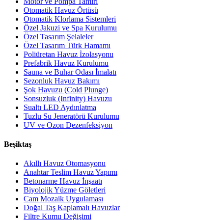
Motor ve Pompa Tamiri
Otomatik Havuz Örtüsü
Otomatik Klorlama Sistemleri
Özel Jakuzi ve Spa Kurulumu
Özel Tasarım Şelaleler
Özel Tasarım Türk Hamamı
Poliüretan Havuz İzolasyonu
Prefabrik Havuz Kurulumu
Sauna ve Buhar Odası İmalatı
Sezonluk Havuz Bakımı
Şok Havuzu (Cold Plunge)
Sonsuzluk (Infinity) Havuzu
Sualtı LED Aydınlatma
Tuzlu Su Jeneratörü Kurulumu
UV ve Ozon Dezenfeksiyon
Beşiktaş
Akıllı Havuz Otomasyonu
Anahtar Teslim Havuz Yapımı
Betonarme Havuz İnşaatı
Biyolojik Yüzme Göletleri
Cam Mozaik Uygulaması
Doğal Taş Kaplamalı Havuzlar
Filtre Kumu Değişimi