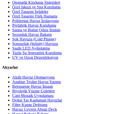
Otomatik Klorlama Sistemleri
Özel Jakuzi ve Spa Kurulumu
Özel Tasarım Şelaleler
Özel Tasarım Türk Hamamı
Poliüretan Havuz İzolasyonu
Prefabrik Havuz Kurulumu
Sauna ve Buhar Odası İmalatı
Sezonluk Havuz Bakımı
Şok Havuzu (Cold Plunge)
Sonsuzluk (Infinity) Havuzu
Sualtı LED Aydınlatma
Tuzlu Su Jeneratörü Kurulumu
UV ve Ozon Dezenfeksiyon
Akyarlar
Akıllı Havuz Otomasyonu
Anahtar Teslim Havuz Yapımı
Betonarme Havuz İnşaatı
Biyolojik Yüzme Göletleri
Cam Mozaik Uygulaması
Doğal Taş Kaplamalı Havuzlar
Filtre Kumu Değişimi
Havuz Çevresi Ahşap Deck
Havuz Robotu Bakımı