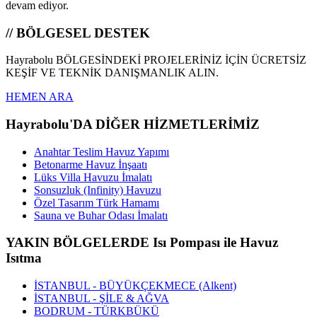
devam ediyor.
// BÖLGESEL DESTEK
Hayrabolu BÖLGESİNDEKİ PROJELERİNİZ İÇİN ÜCRETSİZ
KEŞİF VE TEKNİK DANIŞMANLIK ALIN.
HEMEN ARA
Hayrabolu'DA DİĞER HİZMETLERİMİZ
Anahtar Teslim Havuz Yapımı
Betonarme Havuz İnşaatı
Lüks Villa Havuzu İmalatı
Sonsuzluk (Infinity) Havuzu
Özel Tasarım Türk Hamamı
Sauna ve Buhar Odası İmalatı
YAKIN BÖLGELERDE Isı Pompası ile Havuz
Isıtma
İSTANBUL - BÜYÜKÇEKMECE (Alkent)
İSTANBUL - ŞİLE & AĞVA
BODRUM - TÜRKBÜKÜ