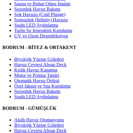
Sauna ve Buhar Odası İmalatı
Sezonluk Havuz Bakımı
Şok Havuzu (Cold Plunge)
Sonsuzluk (Infinity) Havuzu
Sualtı LED Aydınlatma
Tuzlu Su Jeneratörü Kurulumu
UV ve Ozon Dezenfeksiyon
BODRUM - BİTEZ & ORTAKENT
Biyolojik Yüzme Göletleri
Havuz Çevresi Ahşap Deck
Kışlık Havuz Kapatma
Motor ve Pompa Tamiri
Otomatik Havuz Örtüsü
Özel Jakuzi ve Spa Kurulumu
Sezonluk Havuz Bakımı
Sualtı LED Aydınlatma
BODRUM - GÜMÜŞLÜK
Akıllı Havuz Otomasyonu
Biyolojik Yüzme Göletleri
Havuz Çevresi Ahşap Deck