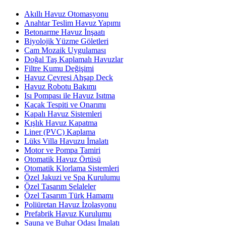
Akıllı Havuz Otomasyonu
Anahtar Teslim Havuz Yapımı
Betonarme Havuz İnşaatı
Biyolojik Yüzme Göletleri
Cam Mozaik Uygulaması
Doğal Taş Kaplamalı Havuzlar
Filtre Kumu Değişimi
Havuz Çevresi Ahşap Deck
Havuz Robotu Bakımı
Isı Pompası ile Havuz Isıtma
Kaçak Tespiti ve Onarımı
Kapalı Havuz Sistemleri
Kışlık Havuz Kapatma
Liner (PVC) Kaplama
Lüks Villa Havuzu İmalatı
Motor ve Pompa Tamiri
Otomatik Havuz Örtüsü
Otomatik Klorlama Sistemleri
Özel Jakuzi ve Spa Kurulumu
Özel Tasarım Şelaleler
Özel Tasarım Türk Hamamı
Poliüretan Havuz İzolasyonu
Prefabrik Havuz Kurulumu
Sauna ve Buhar Odası İmalatı