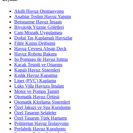
Akıllı Havuz Otomasyonu
Anahtar Teslim Havuz Yapımı
Betonarme Havuz İnşaatı
Biyolojik Yüzme Göletleri
Cam Mozaik Uygulaması
Doğal Taş Kaplamalı Havuzlar
Filtre Kumu Değişimi
Havuz Çevresi Ahşap Deck
Havuz Robotu Bakımı
Isı Pompası ile Havuz Isıtma
Kaçak Tespiti ve Onarımı
Kapalı Havuz Sistemleri
Kışlık Havuz Kapatma
Liner (PVC) Kaplama
Lüks Villa Havuzu İmalatı
Motor ve Pompa Tamiri
Otomatik Havuz Örtüsü
Otomatik Klorlama Sistemleri
Özel Jakuzi ve Spa Kurulumu
Özel Tasarım Şelaleler
Özel Tasarım Türk Hamamı
Poliüretan Havuz İzolasyonu
Prefabrik Havuz Kurulumu