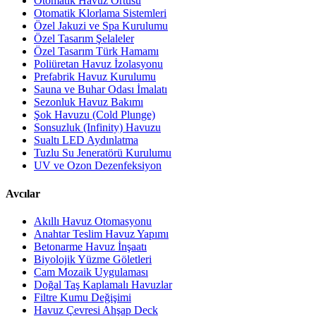
Otomatik Havuz Örtüsü
Otomatik Klorlama Sistemleri
Özel Jakuzi ve Spa Kurulumu
Özel Tasarım Şelaleler
Özel Tasarım Türk Hamamı
Poliüretan Havuz İzolasyonu
Prefabrik Havuz Kurulumu
Sauna ve Buhar Odası İmalatı
Sezonluk Havuz Bakımı
Şok Havuzu (Cold Plunge)
Sonsuzluk (Infinity) Havuzu
Sualtı LED Aydınlatma
Tuzlu Su Jeneratörü Kurulumu
UV ve Ozon Dezenfeksiyon
Avcılar
Akıllı Havuz Otomasyonu
Anahtar Teslim Havuz Yapımı
Betonarme Havuz İnşaatı
Biyolojik Yüzme Göletleri
Cam Mozaik Uygulaması
Doğal Taş Kaplamalı Havuzlar
Filtre Kumu Değişimi
Havuz Çevresi Ahşap Deck