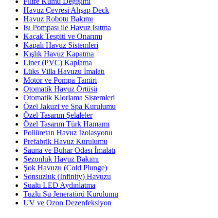
Filtre Kumu Değişimi
Havuz Çevresi Ahşap Deck
Havuz Robotu Bakımı
Isı Pompası ile Havuz Isıtma
Kaçak Tespiti ve Onarımı
Kapalı Havuz Sistemleri
Kışlık Havuz Kapatma
Liner (PVC) Kaplama
Lüks Villa Havuzu İmalatı
Motor ve Pompa Tamiri
Otomatik Havuz Örtüsü
Otomatik Klorlama Sistemleri
Özel Jakuzi ve Spa Kurulumu
Özel Tasarım Şelaleler
Özel Tasarım Türk Hamamı
Poliüretan Havuz İzolasyonu
Prefabrik Havuz Kurulumu
Sauna ve Buhar Odası İmalatı
Sezonluk Havuz Bakımı
Şok Havuzu (Cold Plunge)
Sonsuzluk (Infinity) Havuzu
Sualtı LED Aydınlatma
Tuzlu Su Jeneratörü Kurulumu
UV ve Ozon Dezenfeksiyon