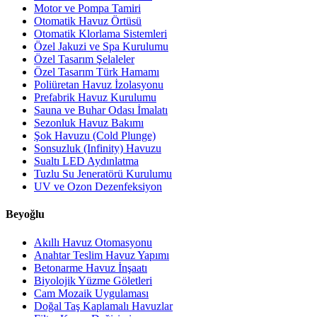
Motor ve Pompa Tamiri
Otomatik Havuz Örtüsü
Otomatik Klorlama Sistemleri
Özel Jakuzi ve Spa Kurulumu
Özel Tasarım Şelaleler
Özel Tasarım Türk Hamamı
Poliüretan Havuz İzolasyonu
Prefabrik Havuz Kurulumu
Sauna ve Buhar Odası İmalatı
Sezonluk Havuz Bakımı
Şok Havuzu (Cold Plunge)
Sonsuzluk (Infinity) Havuzu
Sualtı LED Aydınlatma
Tuzlu Su Jeneratörü Kurulumu
UV ve Ozon Dezenfeksiyon
Beyoğlu
Akıllı Havuz Otomasyonu
Anahtar Teslim Havuz Yapımı
Betonarme Havuz İnşaatı
Biyolojik Yüzme Göletleri
Cam Mozaik Uygulaması
Doğal Taş Kaplamalı Havuzlar