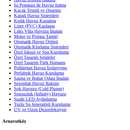
Isı Pompası ile Havuz Isıtma
Kaçak Tespiti ve Onarımı
Kapalı Havuz Sistemleri
Kışlık Havuz Kapatma
Liner (PVC) Kaplama
Lüks Villa Havuzu İmalatı
Motor ve Pompa Tamiri
Otomatik Havuz Örtüsü
Otomatik Klorlama Sistemleri
Özel Jakuzi ve Spa Kurulumu
Özel Tasarım Şelaleler
Özel Tasarım Türk Hamamı
Poliüretan Havuz İzolasyonu
Prefabrik Havuz Kurulumu
Sauna ve Buhar Odası İmalatı
Sezonluk Havuz Bakımı
Şok Havuzu (Cold Plunge)
Sonsuzluk (Infinity) Havuzu
Sualtı LED Aydınlatma
Tuzlu Su Jeneratörü Kurulumu
UV ve Ozon Dezenfeksiyon
Arnavutköy