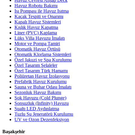
Havuz Çevresi Ahşap Deck
Havuz Robotu Bakımı
Isı Pompası ile Havuz Isıtma
Kaçak Tespiti ve Onarımı
Kapalı Havuz Sistemleri
Kışlık Havuz Kapatma
Liner (PVC) Kaplama
Lüks Villa Havuzu İmalatı
Motor ve Pompa Tamiri
Otomatik Havuz Örtüsü
Otomatik Klorlama Sistemleri
Özel Jakuzi ve Spa Kurulumu
Özel Tasarım Şelaleler
Özel Tasarım Türk Hamamı
Poliüretan Havuz İzolasyonu
Prefabrik Havuz Kurulumu
Sauna ve Buhar Odası İmalatı
Sezonluk Havuz Bakımı
Şok Havuzu (Cold Plunge)
Sonsuzluk (Infinity) Havuzu
Sualtı LED Aydınlatma
Tuzlu Su Jeneratörü Kurulumu
UV ve Ozon Dezenfeksiyon
Başakşehir