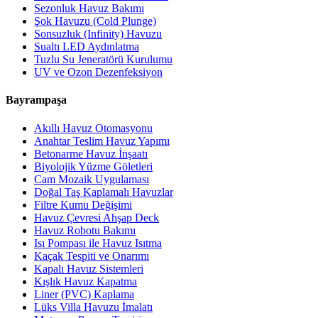
Sezonluk Havuz Bakımı
Şok Havuzu (Cold Plunge)
Sonsuzluk (Infinity) Havuzu
Sualtı LED Aydınlatma
Tuzlu Su Jeneratörü Kurulumu
UV ve Ozon Dezenfeksiyon
Bayrampaşa
Akıllı Havuz Otomasyonu
Anahtar Teslim Havuz Yapımı
Betonarme Havuz İnşaatı
Biyolojik Yüzme Göletleri
Cam Mozaik Uygulaması
Doğal Taş Kaplamalı Havuzlar
Filtre Kumu Değişimi
Havuz Çevresi Ahşap Deck
Havuz Robotu Bakımı
Isı Pompası ile Havuz Isıtma
Kaçak Tespiti ve Onarımı
Kapalı Havuz Sistemleri
Kışlık Havuz Kapatma
Liner (PVC) Kaplama
Lüks Villa Havuzu İmalatı