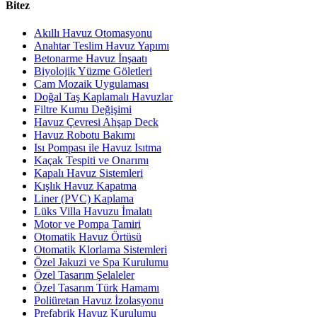
Bitez
Akıllı Havuz Otomasyonu
Anahtar Teslim Havuz Yapımı
Betonarme Havuz İnşaatı
Biyolojik Yüzme Göletleri
Cam Mozaik Uygulaması
Doğal Taş Kaplamalı Havuzlar
Filtre Kumu Değişimi
Havuz Çevresi Ahşap Deck
Havuz Robotu Bakımı
Isı Pompası ile Havuz Isıtma
Kaçak Tespiti ve Onarımı
Kapalı Havuz Sistemleri
Kışlık Havuz Kapatma
Liner (PVC) Kaplama
Lüks Villa Havuzu İmalatı
Motor ve Pompa Tamiri
Otomatik Havuz Örtüsü
Otomatik Klorlama Sistemleri
Özel Jakuzi ve Spa Kurulumu
Özel Tasarım Şelaleler
Özel Tasarım Türk Hamamı
Poliüretan Havuz İzolasyonu
Prefabrik Havuz Kurulumu