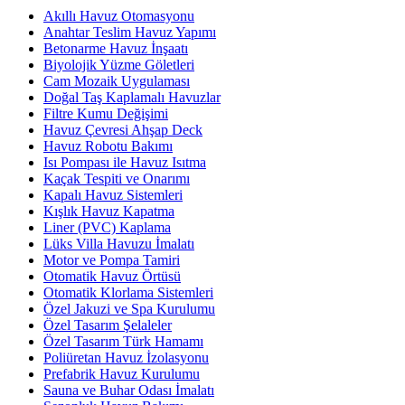
Akıllı Havuz Otomasyonu
Anahtar Teslim Havuz Yapımı
Betonarme Havuz İnşaatı
Biyolojik Yüzme Göletleri
Cam Mozaik Uygulaması
Doğal Taş Kaplamalı Havuzlar
Filtre Kumu Değişimi
Havuz Çevresi Ahşap Deck
Havuz Robotu Bakımı
Isı Pompası ile Havuz Isıtma
Kaçak Tespiti ve Onarımı
Kapalı Havuz Sistemleri
Kışlık Havuz Kapatma
Liner (PVC) Kaplama
Lüks Villa Havuzu İmalatı
Motor ve Pompa Tamiri
Otomatik Havuz Örtüsü
Otomatik Klorlama Sistemleri
Özel Jakuzi ve Spa Kurulumu
Özel Tasarım Şelaleler
Özel Tasarım Türk Hamamı
Poliüretan Havuz İzolasyonu
Prefabrik Havuz Kurulumu
Sauna ve Buhar Odası İmalatı