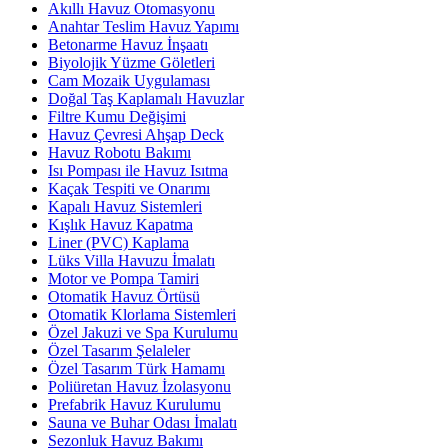
Akıllı Havuz Otomasyonu
Anahtar Teslim Havuz Yapımı
Betonarme Havuz İnşaatı
Biyolojik Yüzme Göletleri
Cam Mozaik Uygulaması
Doğal Taş Kaplamalı Havuzlar
Filtre Kumu Değişimi
Havuz Çevresi Ahşap Deck
Havuz Robotu Bakımı
Isı Pompası ile Havuz Isıtma
Kaçak Tespiti ve Onarımı
Kapalı Havuz Sistemleri
Kışlık Havuz Kapatma
Liner (PVC) Kaplama
Lüks Villa Havuzu İmalatı
Motor ve Pompa Tamiri
Otomatik Havuz Örtüsü
Otomatik Klorlama Sistemleri
Özel Jakuzi ve Spa Kurulumu
Özel Tasarım Şelaleler
Özel Tasarım Türk Hamamı
Poliüretan Havuz İzolasyonu
Prefabrik Havuz Kurulumu
Sauna ve Buhar Odası İmalatı
Sezonluk Havuz Bakımı