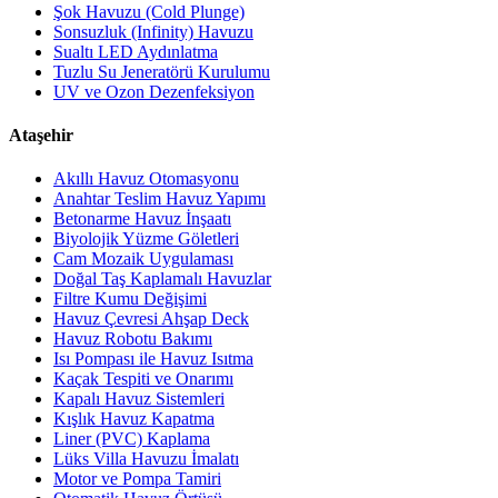
Şok Havuzu (Cold Plunge)
Sonsuzluk (Infinity) Havuzu
Sualtı LED Aydınlatma
Tuzlu Su Jeneratörü Kurulumu
UV ve Ozon Dezenfeksiyon
Ataşehir
Akıllı Havuz Otomasyonu
Anahtar Teslim Havuz Yapımı
Betonarme Havuz İnşaatı
Biyolojik Yüzme Göletleri
Cam Mozaik Uygulaması
Doğal Taş Kaplamalı Havuzlar
Filtre Kumu Değişimi
Havuz Çevresi Ahşap Deck
Havuz Robotu Bakımı
Isı Pompası ile Havuz Isıtma
Kaçak Tespiti ve Onarımı
Kapalı Havuz Sistemleri
Kışlık Havuz Kapatma
Liner (PVC) Kaplama
Lüks Villa Havuzu İmalatı
Motor ve Pompa Tamiri