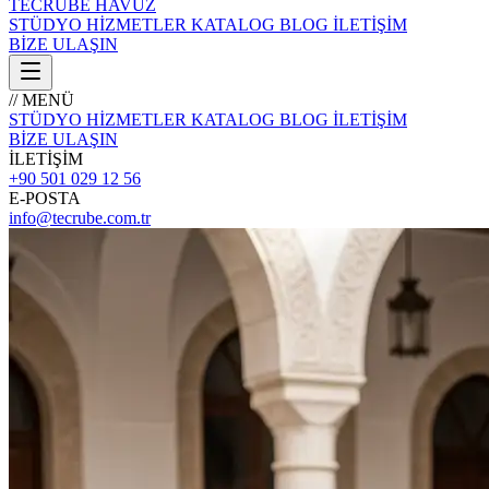
TECRÜBE
HAVUZ
STÜDYO
HİZMETLER
KATALOG
BLOG
İLETİŞİM
BİZE ULAŞIN
// MENÜ
STÜDYO
HİZMETLER
KATALOG
BLOG
İLETİŞİM
BİZE ULAŞIN
İLETİŞİM
+90 501 029 12 56
E-POSTA
info@tecrube.com.tr