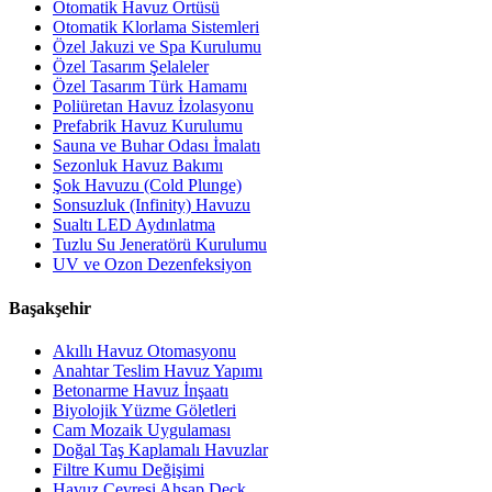
Otomatik Havuz Örtüsü
Otomatik Klorlama Sistemleri
Özel Jakuzi ve Spa Kurulumu
Özel Tasarım Şelaleler
Özel Tasarım Türk Hamamı
Poliüretan Havuz İzolasyonu
Prefabrik Havuz Kurulumu
Sauna ve Buhar Odası İmalatı
Sezonluk Havuz Bakımı
Şok Havuzu (Cold Plunge)
Sonsuzluk (Infinity) Havuzu
Sualtı LED Aydınlatma
Tuzlu Su Jeneratörü Kurulumu
UV ve Ozon Dezenfeksiyon
Başakşehir
Akıllı Havuz Otomasyonu
Anahtar Teslim Havuz Yapımı
Betonarme Havuz İnşaatı
Biyolojik Yüzme Göletleri
Cam Mozaik Uygulaması
Doğal Taş Kaplamalı Havuzlar
Filtre Kumu Değişimi
Havuz Çevresi Ahşap Deck