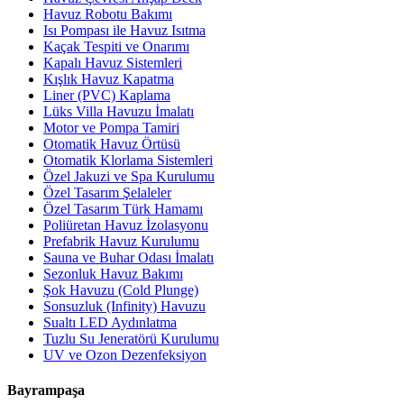
Havuz Robotu Bakımı
Isı Pompası ile Havuz Isıtma
Kaçak Tespiti ve Onarımı
Kapalı Havuz Sistemleri
Kışlık Havuz Kapatma
Liner (PVC) Kaplama
Lüks Villa Havuzu İmalatı
Motor ve Pompa Tamiri
Otomatik Havuz Örtüsü
Otomatik Klorlama Sistemleri
Özel Jakuzi ve Spa Kurulumu
Özel Tasarım Şelaleler
Özel Tasarım Türk Hamamı
Poliüretan Havuz İzolasyonu
Prefabrik Havuz Kurulumu
Sauna ve Buhar Odası İmalatı
Sezonluk Havuz Bakımı
Şok Havuzu (Cold Plunge)
Sonsuzluk (Infinity) Havuzu
Sualtı LED Aydınlatma
Tuzlu Su Jeneratörü Kurulumu
UV ve Ozon Dezenfeksiyon
Bayrampaşa