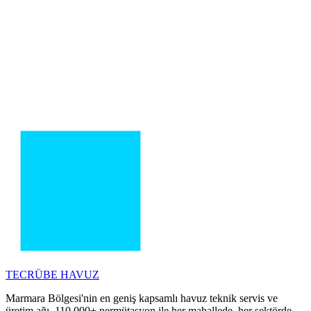
TECRÜBE
HAVUZ
Marmara Bölgesi'nin en geniş kapsamlı havuz teknik servis ve
üretim ağı. 110.000+ permütasyon ile her mahallede, her sektörde