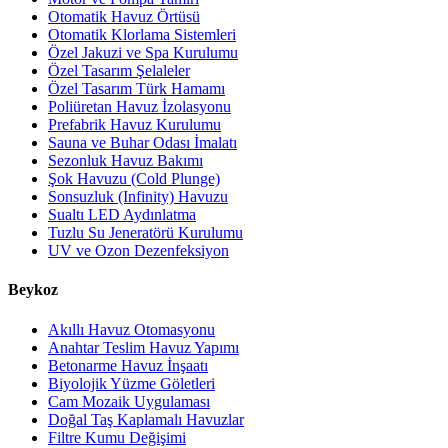
Otomatik Havuz Örtüsü
Otomatik Klorlama Sistemleri
Özel Jakuzi ve Spa Kurulumu
Özel Tasarım Şelaleler
Özel Tasarım Türk Hamamı
Poliüretan Havuz İzolasyonu
Prefabrik Havuz Kurulumu
Sauna ve Buhar Odası İmalatı
Sezonluk Havuz Bakımı
Şok Havuzu (Cold Plunge)
Sonsuzluk (Infinity) Havuzu
Sualtı LED Aydınlatma
Tuzlu Su Jeneratörü Kurulumu
UV ve Ozon Dezenfeksiyon
Beykoz
Akıllı Havuz Otomasyonu
Anahtar Teslim Havuz Yapımı
Betonarme Havuz İnşaatı
Biyolojik Yüzme Göletleri
Cam Mozaik Uygulaması
Doğal Taş Kaplamalı Havuzlar
Filtre Kumu Değişimi