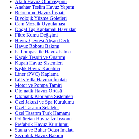
Akıllı Havuz Otomasyonu
Anahtar Teslim Havuz Yapımı
Betonarme Havuz İnşaatı
Biyolojik Yüzme Göletleri
Cam Mozaik Uygulaması
Doğal Taş Kaplamalı Havuzlar
Filtre Kumu Değişimi
Havuz Çevresi Ahşap Deck
Havuz Robotu Bakımı
Isı Pompası ile Havuz Isıtma
Kaçak Tespiti ve Onarımı
Kapalı Havuz Sistemleri
Kışlık Havuz Kapatma
Liner (PVC) Kaplama
Lüks Villa Havuzu İmalatı
Motor ve Pompa Tamiri
Otomatik Havuz Örtüsü
Otomatik Klorlama Sistemleri
Özel Jakuzi ve Spa Kurulumu
Özel Tasarım Şelaleler
Özel Tasarım Türk Hamamı
Poliüretan Havuz İzolasyonu
Prefabrik Havuz Kurulumu
Sauna ve Buhar Odası İmalatı
Sezonluk Havuz Bakımı