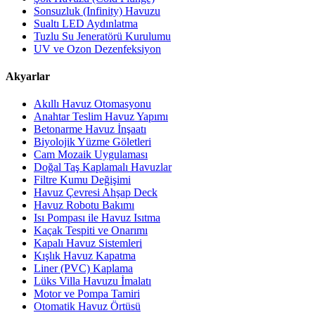
Sonsuzluk (Infinity) Havuzu
Sualtı LED Aydınlatma
Tuzlu Su Jeneratörü Kurulumu
UV ve Ozon Dezenfeksiyon
Akyarlar
Akıllı Havuz Otomasyonu
Anahtar Teslim Havuz Yapımı
Betonarme Havuz İnşaatı
Biyolojik Yüzme Göletleri
Cam Mozaik Uygulaması
Doğal Taş Kaplamalı Havuzlar
Filtre Kumu Değişimi
Havuz Çevresi Ahşap Deck
Havuz Robotu Bakımı
Isı Pompası ile Havuz Isıtma
Kaçak Tespiti ve Onarımı
Kapalı Havuz Sistemleri
Kışlık Havuz Kapatma
Liner (PVC) Kaplama
Lüks Villa Havuzu İmalatı
Motor ve Pompa Tamiri
Otomatik Havuz Örtüsü