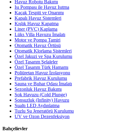
Havuz Robotu Bakımı
Isı Pompası ile Havuz Isıtma
Kaçak Tespiti ve Onarımı
Kapalı Havuz Sistemleri
Kışlık Havuz Kapatma
Liner (PVC) Kaplama
Lüks Villa Havuzu İmalatı
Motor ve Pompa Tamiri
Otomatik Havuz Örtüsü
Otomatik Klorlama Sistemleri
Özel Jakuzi ve Spa Kurulumu
Özel Tasarım Şelaleler
Özel Tasarım Türk Hamamı
Poliüretan Havuz İzolasyonu
Prefabrik Havuz Kurulumu
Sauna ve Buhar Odası İmalatı
Sezonluk Havuz Bakımı
Şok Havuzu (Cold Plunge)
Sonsuzluk (Infinity) Havuzu
Sualtı LED Aydınlatma
Tuzlu Su Jeneratörü Kurulumu
UV ve Ozon Dezenfeksiyon
Bahçelievler