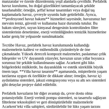
manzaralar ve özenle düzenlenmiş yeşil alanlarla çevrilidir. Prefabrik
havuz kurulumu, bu doğal güzellikleri tamamlayacak şekilde
tasarlanabilir; örneğin, şeffaf kenar tasarımları veya doğal taş
kaplamalarla havuz, çevreyle uyumlu hale getirilebilir. Ayrıca,
**profesyonel havuz bakımı** hizmetleri sayesinde, havuzunuz her
mevsim temiz, güvenli ve kullanıma hazır durumda tutulur. Bu
bakım süreçleri, suyun kimyasal dengesinin kontrolünden filtre
sistemlerinin denetimine, enerji verimliliğinden temizlik hizmetlerine
kadar geniş bir yelpazede sunulmaktadır.
Tecrübe Havuz, prefabrik havuz kurulumunda kullandığı
malzemelerin kalitesi ve mühendislik çözümleriyle de öne
çıkmaktadır. Yüksek dereceli kompozit malzemeler, paslanmaz çelik
bileşenler ve UV dayanımlı yüzeyler, havuzun uzun yıllar boyunca
sorunsuz bir şekilde kullanılmasını sağlar. Acarkent gibi lüks
bölgelerdeki mülklerde, bu dayanıklılık ve estetik süreklilik büyük
önem taşır. **Villa havuz tasarımı** aşamasında, müşterilerin yaşam
tarzlarına uygun ek özellikler de dikkate alınır; örneğin, havuz içi
aydınlatma sistemleri, jakuzi entegrasyonu veya su altı ses sistemleri
gibi detaylar projeye dahil edilebilir.
Prefabrik havuzların bir diğer avantajı da, çevre dostu olma
potansiyelidir. Enerji verimli pompa sistemleri, su tasarrufu sağlayan
filtreleme teknolojileri ve geri dönüştürülebilir malzemelerle
Acarkent’teki villa sahipleri, sürdürülebilir bir lüks yaşam tarzını