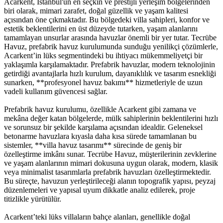
Acarkent, İstanbul'un en seçkin ve prestijli yerleşim bölgelerinden
biri olarak, mimari zarafet, doğal güzellik ve yaşam kalitesi
açısından öne çıkmaktadır. Bu bölgedeki villa sahipleri, konfor ve
estetik beklentilerini en üst düzeyde tutarken, yaşam alanlarını
tamamlayan unsurlar arasında havuzlar önemli bir yer tutar. Tecrübe
Havuz, prefabrik havuz kurulumunda sunduğu yenilikçi çözümlerle,
Acarkent’in lüks segmentindeki bu ihtiyacı mükemmeliyetçi bir
yaklaşımla karşılamaktadır. Prefabrik havuzlar, modern teknolojinin
getirdiği avantajlarla hızlı kurulum, dayanıklılık ve tasarım esnekliği
sunarken, **profesyonel havuz bakımı** hizmetleriyle de uzun
vadeli kullanım güvencesi sağlar.
Prefabrik havuz kurulumu, özellikle Acarkent gibi zamana ve
mekâna değer katan bölgelerde, mülk sahiplerinin beklentilerini hızlı
ve sorunsuz bir şekilde karşılama açısından idealdir. Geleneksel
betonarme havuzlara kıyasla daha kısa sürede tamamlanan bu
sistemler, **villa havuz tasarımı** sürecinde de geniş bir
özelleştirme imkânı sunar. Tecrübe Havuz, müşterilerinin zevklerine
ve yaşam alanlarının mimari dokusuna uygun olarak, modern, klasik
veya minimalist tasarımlarla prefabrik havuzları özelleştirmektedir.
Bu süreçte, havuzun yerleştirileceği alanın topografik yapısı, peyzaj
düzenlemeleri ve yapısal uyum dikkatle analiz edilerek, proje
titizlikle yürütülür.
Acarkent’teki lüks villaların bahçe alanları, genellikle doğal