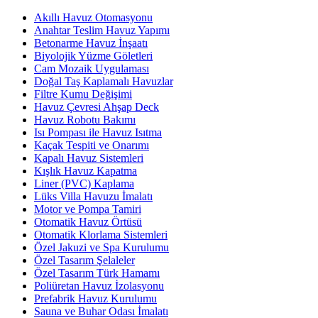
Akıllı Havuz Otomasyonu
Anahtar Teslim Havuz Yapımı
Betonarme Havuz İnşaatı
Biyolojik Yüzme Göletleri
Cam Mozaik Uygulaması
Doğal Taş Kaplamalı Havuzlar
Filtre Kumu Değişimi
Havuz Çevresi Ahşap Deck
Havuz Robotu Bakımı
Isı Pompası ile Havuz Isıtma
Kaçak Tespiti ve Onarımı
Kapalı Havuz Sistemleri
Kışlık Havuz Kapatma
Liner (PVC) Kaplama
Lüks Villa Havuzu İmalatı
Motor ve Pompa Tamiri
Otomatik Havuz Örtüsü
Otomatik Klorlama Sistemleri
Özel Jakuzi ve Spa Kurulumu
Özel Tasarım Şelaleler
Özel Tasarım Türk Hamamı
Poliüretan Havuz İzolasyonu
Prefabrik Havuz Kurulumu
Sauna ve Buhar Odası İmalatı