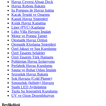
Havuz Çevresi Ahşap Deck
Havuz Robotu Bakımı
Isı Pompası ile Havuz Isıtma
Kaçak Tespiti ve Onarımı
Kapalı Havuz Sistemleri
Kışlık Havuz Kapatma
Liner (PVC) Kaplama
Lüks Villa Havuzu İmalatı
Motor ve Pompa Tamiri
Otomatik Havuz Örtüsü
Otomatik Klorlama Sistemleri
Özel Jakuzi ve Spa Kurulumu
Özel Tasarım Şelaleler
Özel Tasarım Türk Hamamı
Poliüretan Havuz İzolasyonu
Prefabrik Havuz Kurulumu
Sauna ve Buhar Odası İmalatı
Sezonluk Havuz Bakımı
Şok Havuzu (Cold Plunge)
Sonsuzluk (Infinity) Havuzu
Sualtı LED Aydınlatma
Tuzlu Su Jeneratörü Kurulumu
UV ve Ozon Dezenfeksiyon
Beylikdüzü