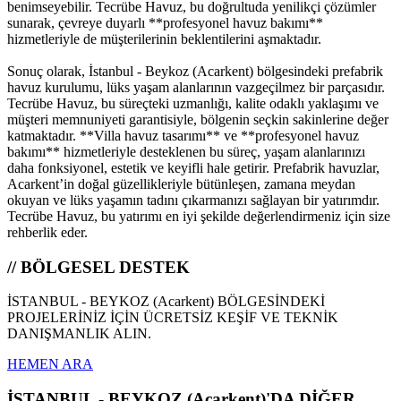
benimseyebilir. Tecrübe Havuz, bu doğrultuda yenilikçi çözümler
sunarak, çevreye duyarlı **profesyonel havuz bakımı**
hizmetleriyle de müşterilerinin beklentilerini aşmaktadır.
Sonuç olarak, İstanbul - Beykoz (Acarkent) bölgesindeki prefabrik
havuz kurulumu, lüks yaşam alanlarının vazgeçilmez bir parçasıdır.
Tecrübe Havuz, bu süreçteki uzmanlığı, kalite odaklı yaklaşımı ve
müşteri memnuniyeti garantisiyle, bölgenin seçkin sakinlerine değer
katmaktadır. **Villa havuz tasarımı** ve **profesyonel havuz
bakımı** hizmetleriyle desteklenen bu süreç, yaşam alanlarınızı
daha fonksiyonel, estetik ve keyifli hale getirir. Prefabrik havuzlar,
Acarkent’in doğal güzellikleriyle bütünleşen, zamana meydan
okuyan ve lüks yaşamın tadını çıkarmanızı sağlayan bir yatırımdır.
Tecrübe Havuz, bu yatırımı en iyi şekilde değerlendirmeniz için size
rehberlik eder.
// BÖLGESEL DESTEK
İSTANBUL - BEYKOZ (Acarkent) BÖLGESİNDEKİ
PROJELERİNİZ İÇİN ÜCRETSİZ KEŞİF VE TEKNİK
DANIŞMANLIK ALIN.
HEMEN ARA
İSTANBUL - BEYKOZ (Acarkent)'DA DİĞER