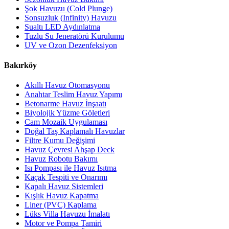
Şok Havuzu (Cold Plunge)
Sonsuzluk (Infinity) Havuzu
Sualtı LED Aydınlatma
Tuzlu Su Jeneratörü Kurulumu
UV ve Ozon Dezenfeksiyon
Bakırköy
Akıllı Havuz Otomasyonu
Anahtar Teslim Havuz Yapımı
Betonarme Havuz İnşaatı
Biyolojik Yüzme Göletleri
Cam Mozaik Uygulaması
Doğal Taş Kaplamalı Havuzlar
Filtre Kumu Değişimi
Havuz Çevresi Ahşap Deck
Havuz Robotu Bakımı
Isı Pompası ile Havuz Isıtma
Kaçak Tespiti ve Onarımı
Kapalı Havuz Sistemleri
Kışlık Havuz Kapatma
Liner (PVC) Kaplama
Lüks Villa Havuzu İmalatı
Motor ve Pompa Tamiri