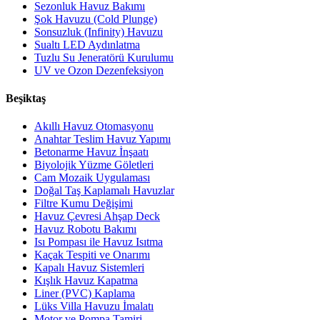
Sezonluk Havuz Bakımı
Şok Havuzu (Cold Plunge)
Sonsuzluk (Infinity) Havuzu
Sualtı LED Aydınlatma
Tuzlu Su Jeneratörü Kurulumu
UV ve Ozon Dezenfeksiyon
Beşiktaş
Akıllı Havuz Otomasyonu
Anahtar Teslim Havuz Yapımı
Betonarme Havuz İnşaatı
Biyolojik Yüzme Göletleri
Cam Mozaik Uygulaması
Doğal Taş Kaplamalı Havuzlar
Filtre Kumu Değişimi
Havuz Çevresi Ahşap Deck
Havuz Robotu Bakımı
Isı Pompası ile Havuz Isıtma
Kaçak Tespiti ve Onarımı
Kapalı Havuz Sistemleri
Kışlık Havuz Kapatma
Liner (PVC) Kaplama
Lüks Villa Havuzu İmalatı
Motor ve Pompa Tamiri