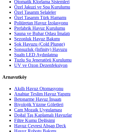
Otomatik Klorlama Sistemleri
Özel Jakuzi ve Spa Kurulumu
Özel Tasarım Şelaleler
Özel Tasarım Türk Hamamı
Poliüretan Havuz İzolasyonu
Prefabrik Havuz Kurulumu
Sauna ve Buhar Odası İmalatı
Sezonluk Havuz Bakımı
Şok Havuzu (Cold Plunge)
Sonsuzluk (Infinity) Havuzu
Sualtı LED Aydınlatma
Tuzlu Su Jeneratörü Kurulumu
UV ve Ozon Dezenfeksiyon
Arnavutköy
Akıllı Havuz Otomasyonu
Anahtar Teslim Havuz Yapımı
Betonarme Havuz İnşaatı
Biyolojik Yüzme Göletleri
Cam Mozaik Uygulaması
Doğal Taş Kaplamalı Havuzlar
Filtre Kumu Değişimi
Havuz Çevresi Ahşap Deck
Havuz Robotu Bakımı