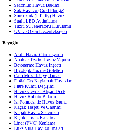
Sezonluk Havuz Bakımı
Şok Havuzu (Cold Plunge)
Sonsuzluk (Infinity) Havuzu
Sualtı LED Aydınlatma
Tuzlu Su Jeneratörü Kurulumu
UV ve Ozon Dezenfeksiyon
Beyoğlu
Akıllı Havuz Otomasyonu
Anahtar Teslim Havuz Yapımı
Betonarme Havuz İnşaatı
Biyolojik Yüzme Göletleri
Cam Mozaik Uygulaması
Doğal Taş Kaplamalı Havuzlar
Filtre Kumu Değişimi
Havuz Çevresi Ahşap Deck
Havuz Robotu Bakımı
Isı Pompası ile Havuz Isıtma
Kaçak Tespiti ve Onarımı
Kapalı Havuz Sistemleri
Kışlık Havuz Kapatma
Liner (PVC) Kaplama
Lüks Villa Havuzu İmalatı