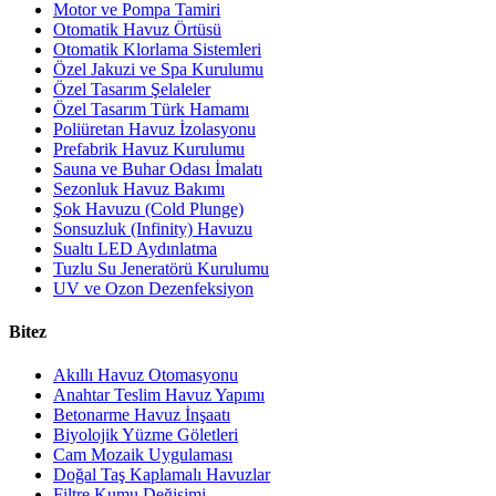
Motor ve Pompa Tamiri
Otomatik Havuz Örtüsü
Otomatik Klorlama Sistemleri
Özel Jakuzi ve Spa Kurulumu
Özel Tasarım Şelaleler
Özel Tasarım Türk Hamamı
Poliüretan Havuz İzolasyonu
Prefabrik Havuz Kurulumu
Sauna ve Buhar Odası İmalatı
Sezonluk Havuz Bakımı
Şok Havuzu (Cold Plunge)
Sonsuzluk (Infinity) Havuzu
Sualtı LED Aydınlatma
Tuzlu Su Jeneratörü Kurulumu
UV ve Ozon Dezenfeksiyon
Bitez
Akıllı Havuz Otomasyonu
Anahtar Teslim Havuz Yapımı
Betonarme Havuz İnşaatı
Biyolojik Yüzme Göletleri
Cam Mozaik Uygulaması
Doğal Taş Kaplamalı Havuzlar
Filtre Kumu Değişimi