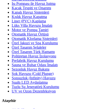
Isı Pompası ile Havuz Isıtma
Kaçak Tespiti ve Onarımı
Kapalı Havuz Sistemleri
Kışlık Havuz Kapatma
Liner (PVC) Kaplama
Lüks Villa Havuzu İmalatı
Motor ve Pompa Tamiri
Otomatik Havuz Örtüsü
Otomatik Klorlama Sistemleri
Özel Jakuzi ve Spa Kurulumu
Özel Tasarım Şelaleler
Özel Tasarım Türk Hamamı
Poliüretan Havuz İzolasyonu
Prefabrik Havuz Kurulumu
Sauna ve Buhar Odası İmalatı
Sezonluk Havuz Bakımı
Şok Havuzu (Cold Plunge)
Sonsuzluk (Infinity) Havuzu
Sualtı LED Aydınlatma
Tuzlu Su Jeneratörü Kurulumu
UV ve Ozon Dezenfeksiyon
Ataşehir