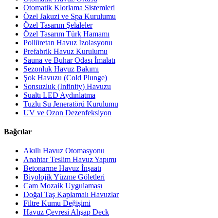
Otomatik Klorlama Sistemleri
Özel Jakuzi ve Spa Kurulumu
Özel Tasarım Şelaleler
Özel Tasarım Türk Hamamı
Poliüretan Havuz İzolasyonu
Prefabrik Havuz Kurulumu
Sauna ve Buhar Odası İmalatı
Sezonluk Havuz Bakımı
Şok Havuzu (Cold Plunge)
Sonsuzluk (Infinity) Havuzu
Sualtı LED Aydınlatma
Tuzlu Su Jeneratörü Kurulumu
UV ve Ozon Dezenfeksiyon
Bağcılar
Akıllı Havuz Otomasyonu
Anahtar Teslim Havuz Yapımı
Betonarme Havuz İnşaatı
Biyolojik Yüzme Göletleri
Cam Mozaik Uygulaması
Doğal Taş Kaplamalı Havuzlar
Filtre Kumu Değişimi
Havuz Çevresi Ahşap Deck