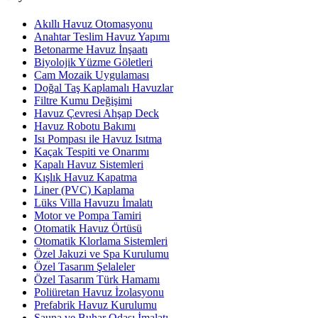
Akıllı Havuz Otomasyonu
Anahtar Teslim Havuz Yapımı
Betonarme Havuz İnşaatı
Biyolojik Yüzme Göletleri
Cam Mozaik Uygulaması
Doğal Taş Kaplamalı Havuzlar
Filtre Kumu Değişimi
Havuz Çevresi Ahşap Deck
Havuz Robotu Bakımı
Isı Pompası ile Havuz Isıtma
Kaçak Tespiti ve Onarımı
Kapalı Havuz Sistemleri
Kışlık Havuz Kapatma
Liner (PVC) Kaplama
Lüks Villa Havuzu İmalatı
Motor ve Pompa Tamiri
Otomatik Havuz Örtüsü
Otomatik Klorlama Sistemleri
Özel Jakuzi ve Spa Kurulumu
Özel Tasarım Şelaleler
Özel Tasarım Türk Hamamı
Poliüretan Havuz İzolasyonu
Prefabrik Havuz Kurulumu
Sauna ve Buhar Odası İmalatı