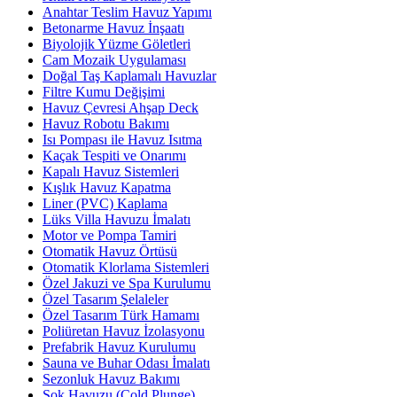
Anahtar Teslim Havuz Yapımı
Betonarme Havuz İnşaatı
Biyolojik Yüzme Göletleri
Cam Mozaik Uygulaması
Doğal Taş Kaplamalı Havuzlar
Filtre Kumu Değişimi
Havuz Çevresi Ahşap Deck
Havuz Robotu Bakımı
Isı Pompası ile Havuz Isıtma
Kaçak Tespiti ve Onarımı
Kapalı Havuz Sistemleri
Kışlık Havuz Kapatma
Liner (PVC) Kaplama
Lüks Villa Havuzu İmalatı
Motor ve Pompa Tamiri
Otomatik Havuz Örtüsü
Otomatik Klorlama Sistemleri
Özel Jakuzi ve Spa Kurulumu
Özel Tasarım Şelaleler
Özel Tasarım Türk Hamamı
Poliüretan Havuz İzolasyonu
Prefabrik Havuz Kurulumu
Sauna ve Buhar Odası İmalatı
Sezonluk Havuz Bakımı
Şok Havuzu (Cold Plunge)