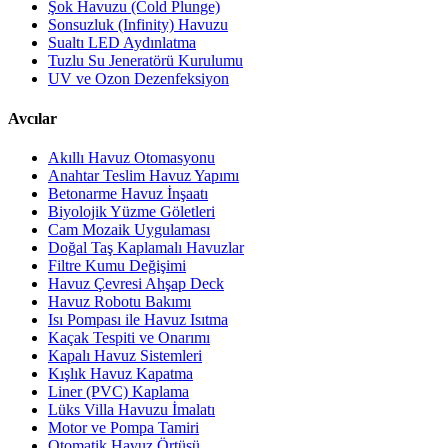
Şok Havuzu (Cold Plunge)
Sonsuzluk (Infinity) Havuzu
Sualtı LED Aydınlatma
Tuzlu Su Jeneratörü Kurulumu
UV ve Ozon Dezenfeksiyon
Avcılar
Akıllı Havuz Otomasyonu
Anahtar Teslim Havuz Yapımı
Betonarme Havuz İnşaatı
Biyolojik Yüzme Göletleri
Cam Mozaik Uygulaması
Doğal Taş Kaplamalı Havuzlar
Filtre Kumu Değişimi
Havuz Çevresi Ahşap Deck
Havuz Robotu Bakımı
Isı Pompası ile Havuz Isıtma
Kaçak Tespiti ve Onarımı
Kapalı Havuz Sistemleri
Kışlık Havuz Kapatma
Liner (PVC) Kaplama
Lüks Villa Havuzu İmalatı
Motor ve Pompa Tamiri
Otomatik Havuz Örtüsü