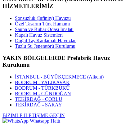
HİZMETLERİMİZ
Sonsuzluk (Infinity) Havuzu
Özel Tasarım Türk Hamamı
Sauna ve Buhar Odası İmalatı
Kapalı Havuz Sistemleri
Doğal Taş Kaplamalı Havuzlar
Tuzlu Su Jeneratörü Kurulumu
YAKIN BÖLGELERDE Prefabrik Havuz
Kurulumu
İSTANBUL - BÜYÜKÇEKMECE (Alkent)
BODRUM - YALIKAVAK
BODRUM - TÜRKBÜKÜ
BODRUM - GÜNDOĞAN
TEKİRDAĞ - ÇORLU
TEKİRDAĞ - SARAY
BİZİMLE İLETİŞİME GEÇİN
Whatsapp Hattı