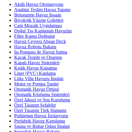
Akıllı Havuz Otomasyonu
Anahtar Teslim Havuz Yapımı
Betonarme Havuz İnşaatı
Biyolojik Yüzme Göletleri
Cam Mozaik Uygulaması
Doğal Taş Kaplamalı Havuzlar
Filtre Kumu Değişimi
Havuz Çevresi Ahşap Deck
Havuz Robotu Bakımı
Isı Pompası ile Havuz Isıtma
Kaçak Tespiti ve Onarımı
Kapalı Havuz Sistemleri
Kışlık Havuz Kapatma
Liner (PVC) Kaplama
Lüks Villa Havuzu İmalatı
Motor ve Pompa Tamiri
Otomatik Havuz Örtüsü
Otomatik Klorlama Sistemleri
Özel Jakuzi ve Spa Kurulumu
Özel Tasarım Şelaleler
Özel Tasarım Türk Hamamı
Poliüretan Havuz İzolasyonu
Prefabrik Havuz Kurulumu
Sauna ve Buhar Odası İmalatı
Sezonluk Havuz Bakımı