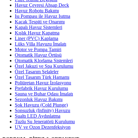
Havuz Çevresi Ahşap Deck
Havuz Robotu Bakımı
Isı Pompası ile Havuz Isıtma
Kaçak Tespiti ve Onarımı
Kapalı Havuz Sistemleri
Kışlık Havuz Kapatma
Liner (PVC) Kaplama
Lüks Villa Havuzu İmalatı
Motor ve Pompa Tamiri
Otomatik Havuz Örtüsü
Otomatik Klorlama Sistemleri
Özel Jakuzi ve Spa Kurulumu
Özel Tasarım Şelaleler
Özel Tasarım Türk Hamamı
Poliüretan Havuz İzolasyonu
Prefabrik Havuz Kurulumu
Sauna ve Buhar Odası İmalatı
Sezonluk Havuz Bakımı
Şok Havuzu (Cold Plunge)
Sonsuzluk (Infinity) Havuzu
Sualtı LED Aydınlatma
Tuzlu Su Jeneratörü Kurulumu
UV ve Ozon Dezenfeksiyon