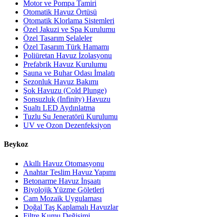
Motor ve Pompa Tamiri
Otomatik Havuz Örtüsü
Otomatik Klorlama Sistemleri
Özel Jakuzi ve Spa Kurulumu
Özel Tasarım Şelaleler
Özel Tasarım Türk Hamamı
Poliüretan Havuz İzolasyonu
Prefabrik Havuz Kurulumu
Sauna ve Buhar Odası İmalatı
Sezonluk Havuz Bakımı
Şok Havuzu (Cold Plunge)
Sonsuzluk (Infinity) Havuzu
Sualtı LED Aydınlatma
Tuzlu Su Jeneratörü Kurulumu
UV ve Ozon Dezenfeksiyon
Beykoz
Akıllı Havuz Otomasyonu
Anahtar Teslim Havuz Yapımı
Betonarme Havuz İnşaatı
Biyolojik Yüzme Göletleri
Cam Mozaik Uygulaması
Doğal Taş Kaplamalı Havuzlar
Filtre Kumu Değişimi