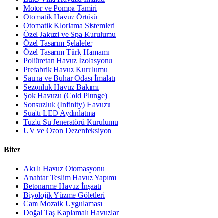
Motor ve Pompa Tamiri
Otomatik Havuz Örtüsü
Otomatik Klorlama Sistemleri
Özel Jakuzi ve Spa Kurulumu
Özel Tasarım Şelaleler
Özel Tasarım Türk Hamamı
Poliüretan Havuz İzolasyonu
Prefabrik Havuz Kurulumu
Sauna ve Buhar Odası İmalatı
Sezonluk Havuz Bakımı
Şok Havuzu (Cold Plunge)
Sonsuzluk (Infinity) Havuzu
Sualtı LED Aydınlatma
Tuzlu Su Jeneratörü Kurulumu
UV ve Ozon Dezenfeksiyon
Bitez
Akıllı Havuz Otomasyonu
Anahtar Teslim Havuz Yapımı
Betonarme Havuz İnşaatı
Biyolojik Yüzme Göletleri
Cam Mozaik Uygulaması
Doğal Taş Kaplamalı Havuzlar