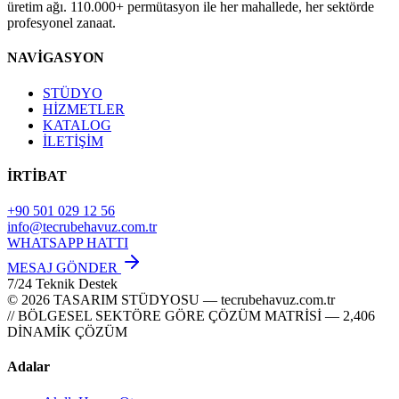
üretim ağı. 110.000+ permütasyon ile her mahallede, her sektörde
profesyonel zanaat.
NAVİGASYON
STÜDYO
HİZMETLER
KATALOG
İLETİŞİM
İRTİBAT
+90 501 029 12 56
info@tecrubehavuz.com.tr
WHATSAPP HATTI
MESAJ GÖNDER
7/24 Teknik Destek
© 2026 TASARIM STÜDYOSU — tecrubehavuz.com.tr
// BÖLGESEL SEKTÖRE GÖRE ÇÖZÜM MATRİSİ — 2,406
DİNAMİK ÇÖZÜM
Adalar