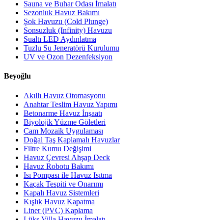
Sauna ve Buhar Odası İmalatı
Sezonluk Havuz Bakımı
Şok Havuzu (Cold Plunge)
Sonsuzluk (Infinity) Havuzu
Sualtı LED Aydınlatma
Tuzlu Su Jeneratörü Kurulumu
UV ve Ozon Dezenfeksiyon
Beyoğlu
Akıllı Havuz Otomasyonu
Anahtar Teslim Havuz Yapımı
Betonarme Havuz İnşaatı
Biyolojik Yüzme Göletleri
Cam Mozaik Uygulaması
Doğal Taş Kaplamalı Havuzlar
Filtre Kumu Değişimi
Havuz Çevresi Ahşap Deck
Havuz Robotu Bakımı
Isı Pompası ile Havuz Isıtma
Kaçak Tespiti ve Onarımı
Kapalı Havuz Sistemleri
Kışlık Havuz Kapatma
Liner (PVC) Kaplama
Lüks Villa Havuzu İmalatı