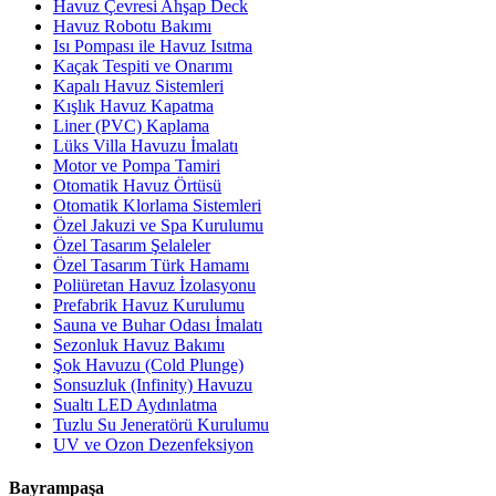
Havuz Çevresi Ahşap Deck
Havuz Robotu Bakımı
Isı Pompası ile Havuz Isıtma
Kaçak Tespiti ve Onarımı
Kapalı Havuz Sistemleri
Kışlık Havuz Kapatma
Liner (PVC) Kaplama
Lüks Villa Havuzu İmalatı
Motor ve Pompa Tamiri
Otomatik Havuz Örtüsü
Otomatik Klorlama Sistemleri
Özel Jakuzi ve Spa Kurulumu
Özel Tasarım Şelaleler
Özel Tasarım Türk Hamamı
Poliüretan Havuz İzolasyonu
Prefabrik Havuz Kurulumu
Sauna ve Buhar Odası İmalatı
Sezonluk Havuz Bakımı
Şok Havuzu (Cold Plunge)
Sonsuzluk (Infinity) Havuzu
Sualtı LED Aydınlatma
Tuzlu Su Jeneratörü Kurulumu
UV ve Ozon Dezenfeksiyon
Bayrampaşa