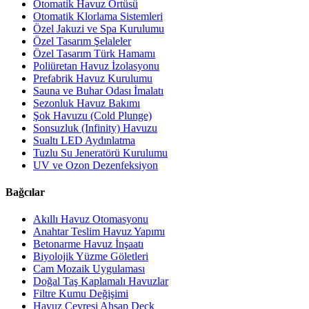
Otomatik Havuz Örtüsü
Otomatik Klorlama Sistemleri
Özel Jakuzi ve Spa Kurulumu
Özel Tasarım Şelaleler
Özel Tasarım Türk Hamamı
Poliüretan Havuz İzolasyonu
Prefabrik Havuz Kurulumu
Sauna ve Buhar Odası İmalatı
Sezonluk Havuz Bakımı
Şok Havuzu (Cold Plunge)
Sonsuzluk (Infinity) Havuzu
Sualtı LED Aydınlatma
Tuzlu Su Jeneratörü Kurulumu
UV ve Ozon Dezenfeksiyon
Bağcılar
Akıllı Havuz Otomasyonu
Anahtar Teslim Havuz Yapımı
Betonarme Havuz İnşaatı
Biyolojik Yüzme Göletleri
Cam Mozaik Uygulaması
Doğal Taş Kaplamalı Havuzlar
Filtre Kumu Değişimi
Havuz Çevresi Ahşap Deck