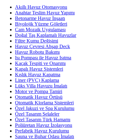
Akıllı Havuz Otomasyonu
Anahtar Teslim Havuz Yapımı
Betonarme Havuz İnşaatı
Biyolojik Yüzme Göletleri
Cam Mozaik Uygulaması
Doğal Taş Kaplamalı Havuzlar
Filtre Kumu Değişimi
Havuz Çevresi Ahşap Deck
Havuz Robotu Bakımı
Isı Pompası ile Havuz Isıtma
Kaçak Tespiti ve Onarımı
Kapalı Havuz Sistemleri
Kışlık Havuz Kapatma
Liner (PVC) Kaplama
Lüks Villa Havuzu İmalatı
Motor ve Pompa Tamiri
Otomatik Havuz Örtüsü
Otomatik Klorlama Sistemleri
Özel Jakuzi ve Spa Kurulumu
Özel Tasarım Şelaleler
Özel Tasarım Türk Hamamı
Poliüretan Havuz İzolasyonu
Prefabrik Havuz Kurulumu
Sauna ve Buhar Odası İmalatı