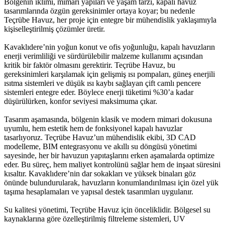
Bölgenin iklimi, mimari yapıları ve yaşam tarzı, kapalı havuz
tasarımlarında özgün gereksinimler ortaya koyar; bu nedenle
Teçrübe Havuz, her proje için entegre bir mühendislik yaklaşımıyla
kişiselleştirilmiş çözümler üretir.
Kavaklıdere’nin yoğun konut ve ofis yoğunluğu, kapalı havuzların
enerji verimliliği ve sürdürülebilir malzeme kullanımı açısından
kritik bir faktör olmasını gerektirir. Teçrübe Havuz, bu
gereksinimleri karşılamak için gelişmiş ısı pompaları, güneş enerjili
ısıtma sistemleri ve düşük ısı kaybı sağlayan çift camlı pencere
sistemleri entegre eder. Böylece enerji tüketimi %30’a kadar
düşürülürken, konfor seviyesi maksimuma çıkar.
Tasarım aşamasında, bölgenin klasik ve modern mimari dokusuna
uyumlu, hem estetik hem de fonksiyonel kapalı havuzlar
tasarlıyoruz. Teçrübe Havuz’un mühendislik ekibi, 3D CAD
modelleme, BIM entegrasyonu ve akıllı su döngüsü yönetimi
sayesinde, her bir havuzun yapıtaşlarını erken aşamalarda optimize
eder. Bu süreç, hem maliyet kontrolünü sağlar hem de inşaat süresini
kısaltır. Kavaklıdere’nin dar sokakları ve yüksek binaları göz
önünde bulundurularak, havuzların konumlandırılması için özel yük
taşıma hesaplamaları ve yapısal destek tasarımları uygulanır.
Su kalitesi yönetimi, Teçrübe Havuz için önceliklidir. Bölgesel su
kaynaklarına göre özelleştirilmiş filtreleme sistemleri, UV