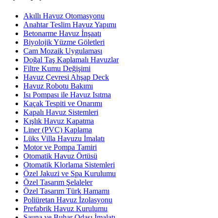
Akıllı Havuz Otomasyonu
Anahtar Teslim Havuz Yapımı
Betonarme Havuz İnşaatı
Biyolojik Yüzme Göletleri
Cam Mozaik Uygulaması
Doğal Taş Kaplamalı Havuzlar
Filtre Kumu Değişimi
Havuz Çevresi Ahşap Deck
Havuz Robotu Bakımı
Isı Pompası ile Havuz Isıtma
Kaçak Tespiti ve Onarımı
Kapalı Havuz Sistemleri
Kışlık Havuz Kapatma
Liner (PVC) Kaplama
Lüks Villa Havuzu İmalatı
Motor ve Pompa Tamiri
Otomatik Havuz Örtüsü
Otomatik Klorlama Sistemleri
Özel Jakuzi ve Spa Kurulumu
Özel Tasarım Şelaleler
Özel Tasarım Türk Hamamı
Poliüretan Havuz İzolasyonu
Prefabrik Havuz Kurulumu
Sauna ve Buhar Odası İmalatı