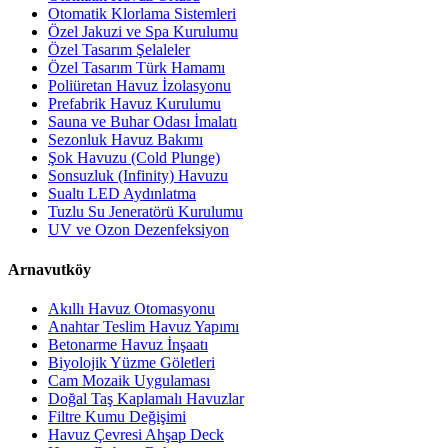
Otomatik Klorlama Sistemleri
Özel Jakuzi ve Spa Kurulumu
Özel Tasarım Şelaleler
Özel Tasarım Türk Hamamı
Poliüretan Havuz İzolasyonu
Prefabrik Havuz Kurulumu
Sauna ve Buhar Odası İmalatı
Sezonluk Havuz Bakımı
Şok Havuzu (Cold Plunge)
Sonsuzluk (Infinity) Havuzu
Sualtı LED Aydınlatma
Tuzlu Su Jeneratörü Kurulumu
UV ve Ozon Dezenfeksiyon
Arnavutköy
Akıllı Havuz Otomasyonu
Anahtar Teslim Havuz Yapımı
Betonarme Havuz İnşaatı
Biyolojik Yüzme Göletleri
Cam Mozaik Uygulaması
Doğal Taş Kaplamalı Havuzlar
Filtre Kumu Değişimi
Havuz Çevresi Ahşap Deck