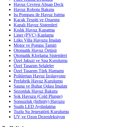
Havuz Çevresi Ahşap Deck
Havuz Robotu Bakımı
Isı Pompası ile Havuz Isıtma
Kaçak Tespiti ve Onarımı
Kapalı Havuz Sistemleri
Kışlık Havuz Kapatma
Liner (PVC) Kaplama
Lüks Villa Havuzu İmalatı
Motor ve Pompa Tamiri
Otomatik Havuz Örtüsü
Otomatik Klorlama Sistemleri
Özel Jakuzi ve Spa Kurulumu
Özel Tasarım Şelaleler
Özel Tasarım Türk Hamamı
Poliüretan Havuz İzolasyonu
Prefabrik Havuz Kurulumu
Sauna ve Buhar Odası İmalatı
Sezonluk Havuz Bakımı
Şok Havuzu (Cold Plunge)
Sonsuzluk (Infinity) Havuzu
Sualtı LED Aydınlatma
Tuzlu Su Jeneratörü Kurulumu
UV ve Ozon Dezenfeksiyon