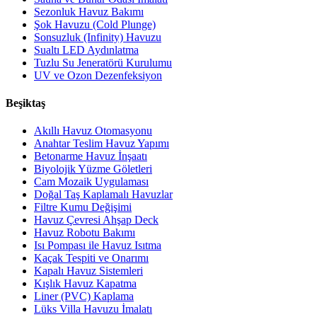
Sezonluk Havuz Bakımı
Şok Havuzu (Cold Plunge)
Sonsuzluk (Infinity) Havuzu
Sualtı LED Aydınlatma
Tuzlu Su Jeneratörü Kurulumu
UV ve Ozon Dezenfeksiyon
Beşiktaş
Akıllı Havuz Otomasyonu
Anahtar Teslim Havuz Yapımı
Betonarme Havuz İnşaatı
Biyolojik Yüzme Göletleri
Cam Mozaik Uygulaması
Doğal Taş Kaplamalı Havuzlar
Filtre Kumu Değişimi
Havuz Çevresi Ahşap Deck
Havuz Robotu Bakımı
Isı Pompası ile Havuz Isıtma
Kaçak Tespiti ve Onarımı
Kapalı Havuz Sistemleri
Kışlık Havuz Kapatma
Liner (PVC) Kaplama
Lüks Villa Havuzu İmalatı