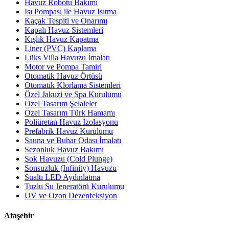
Havuz Robotu Bakımı
Isı Pompası ile Havuz Isıtma
Kaçak Tespiti ve Onarımı
Kapalı Havuz Sistemleri
Kışlık Havuz Kapatma
Liner (PVC) Kaplama
Lüks Villa Havuzu İmalatı
Motor ve Pompa Tamiri
Otomatik Havuz Örtüsü
Otomatik Klorlama Sistemleri
Özel Jakuzi ve Spa Kurulumu
Özel Tasarım Şelaleler
Özel Tasarım Türk Hamamı
Poliüretan Havuz İzolasyonu
Prefabrik Havuz Kurulumu
Sauna ve Buhar Odası İmalatı
Sezonluk Havuz Bakımı
Şok Havuzu (Cold Plunge)
Sonsuzluk (Infinity) Havuzu
Sualtı LED Aydınlatma
Tuzlu Su Jeneratörü Kurulumu
UV ve Ozon Dezenfeksiyon
Ataşehir