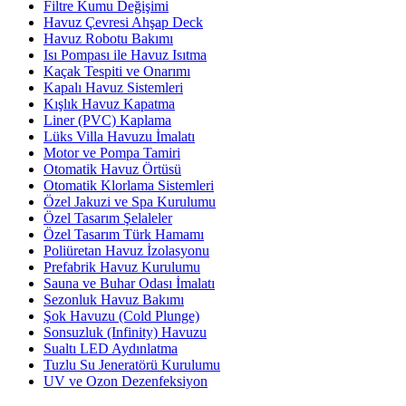
Filtre Kumu Değişimi
Havuz Çevresi Ahşap Deck
Havuz Robotu Bakımı
Isı Pompası ile Havuz Isıtma
Kaçak Tespiti ve Onarımı
Kapalı Havuz Sistemleri
Kışlık Havuz Kapatma
Liner (PVC) Kaplama
Lüks Villa Havuzu İmalatı
Motor ve Pompa Tamiri
Otomatik Havuz Örtüsü
Otomatik Klorlama Sistemleri
Özel Jakuzi ve Spa Kurulumu
Özel Tasarım Şelaleler
Özel Tasarım Türk Hamamı
Poliüretan Havuz İzolasyonu
Prefabrik Havuz Kurulumu
Sauna ve Buhar Odası İmalatı
Sezonluk Havuz Bakımı
Şok Havuzu (Cold Plunge)
Sonsuzluk (Infinity) Havuzu
Sualtı LED Aydınlatma
Tuzlu Su Jeneratörü Kurulumu
UV ve Ozon Dezenfeksiyon