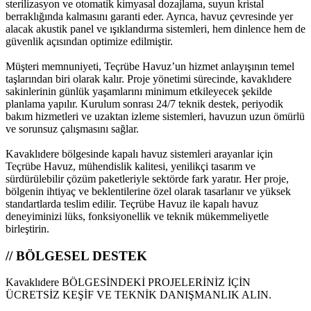
sterilizasyon ve otomatik kimyasal dozajlama, suyun kristal
berraklığında kalmasını garanti eder. Ayrıca, havuz çevresinde yer
alacak akustik panel ve ışıklandırma sistemleri, hem dinlence hem de
güvenlik açısından optimize edilmiştir.
Müşteri memnuniyeti, Teçrübe Havuz’un hizmet anlayışının temel
taşlarından biri olarak kalır. Proje yönetimi sürecinde, kavaklıdere
sakinlerinin günlük yaşamlarını minimum etkileyecek şekilde
planlama yapılır. Kurulum sonrası 24/7 teknik destek, periyodik
bakım hizmetleri ve uzaktan izleme sistemleri, havuzun uzun ömürlü
ve sorunsuz çalışmasını sağlar.
Kavaklıdere bölgesinde kapalı havuz sistemleri arayanlar için
Teçrübe Havuz, mühendislik kalitesi, yenilikçi tasarım ve
sürdürülebilir çözüm paketleriyle sektörde fark yaratır. Her proje,
bölgenin ihtiyaç ve beklentilerine özel olarak tasarlanır ve yüksek
standartlarda teslim edilir. Teçrübe Havuz ile kapalı havuz
deneyiminizi lüks, fonksiyonellik ve teknik mükemmeliyetle
birleştirin.
// BÖLGESEL DESTEK
Kavaklıdere BÖLGESİNDEKİ PROJELERİNİZ İÇİN
ÜCRETSİZ KEŞİF VE TEKNİK DANIŞMANLIK ALIN.