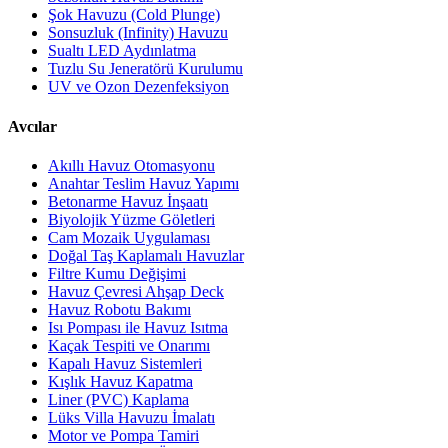
Şok Havuzu (Cold Plunge)
Sonsuzluk (Infinity) Havuzu
Sualtı LED Aydınlatma
Tuzlu Su Jeneratörü Kurulumu
UV ve Ozon Dezenfeksiyon
Avcılar
Akıllı Havuz Otomasyonu
Anahtar Teslim Havuz Yapımı
Betonarme Havuz İnşaatı
Biyolojik Yüzme Göletleri
Cam Mozaik Uygulaması
Doğal Taş Kaplamalı Havuzlar
Filtre Kumu Değişimi
Havuz Çevresi Ahşap Deck
Havuz Robotu Bakımı
Isı Pompası ile Havuz Isıtma
Kaçak Tespiti ve Onarımı
Kapalı Havuz Sistemleri
Kışlık Havuz Kapatma
Liner (PVC) Kaplama
Lüks Villa Havuzu İmalatı
Motor ve Pompa Tamiri