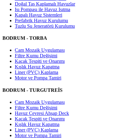
Doğal Taş Kaplamalı Havuzlar
Isı Pompası ile Havuz Isıtma
Kapalı Havuz Sistemleri
Prefabrik Havuz Kurulumu
Tuzlu Su Jeneratörü Kurulumu
BODRUM - TORBA
Cam Mozaik Uygulaması
Filtre Kumu Değişimi
Kaçak Tespiti ve Onarımı
Kışlık Havuz Kapatma
Liner (PVC) Kaplama
Motor ve Pompa Tamiri
BODRUM - TURGUTREİS
Cam Mozaik Uygulaması
Filtre Kumu Değişimi
Havuz Çevresi Ahşap Deck
Kaçak Tespiti ve Onarımı
Kışlık Havuz Kapatma
Liner (PVC) Kaplama
Motor ve Pompa Tamiri