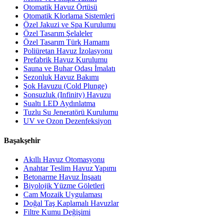
Otomatik Havuz Örtüsü
Otomatik Klorlama Sistemleri
Özel Jakuzi ve Spa Kurulumu
Özel Tasarım Şelaleler
Özel Tasarım Türk Hamamı
Poliüretan Havuz İzolasyonu
Prefabrik Havuz Kurulumu
Sauna ve Buhar Odası İmalatı
Sezonluk Havuz Bakımı
Şok Havuzu (Cold Plunge)
Sonsuzluk (Infinity) Havuzu
Sualtı LED Aydınlatma
Tuzlu Su Jeneratörü Kurulumu
UV ve Ozon Dezenfeksiyon
Başakşehir
Akıllı Havuz Otomasyonu
Anahtar Teslim Havuz Yapımı
Betonarme Havuz İnşaatı
Biyolojik Yüzme Göletleri
Cam Mozaik Uygulaması
Doğal Taş Kaplamalı Havuzlar
Filtre Kumu Değişimi