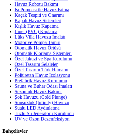
Havuz Robotu Bakımı
Isı Pompası ile Havuz Isıtma
Kaçak Tespiti ve Onarımı
Kapalı Havuz Sistemleri
Kışlık Havuz Kapatma
Liner (PVC) Kaplama
Lüks Villa Havuzu İmalatı
Motor ve Pompa Tamiri
Otomatik Havuz Örtüsü
Otomatik Klorlama Sistemleri
Özel Jakuzi ve Spa Kurulumu
Özel Tasarım Şelaleler
Özel Tasarım Türk Hamamı
Poliüretan Havuz İzolasyonu
Prefabrik Havuz Kurulumu
Sauna ve Buhar Odası İmalatı
Sezonluk Havuz Bakımı
Şok Havuzu (Cold Plunge)
Sonsuzluk (Infinity) Havuzu
Sualtı LED Aydınlatma
Tuzlu Su Jeneratörü Kurulumu
UV ve Ozon Dezenfeksiyon
Bahçelievler