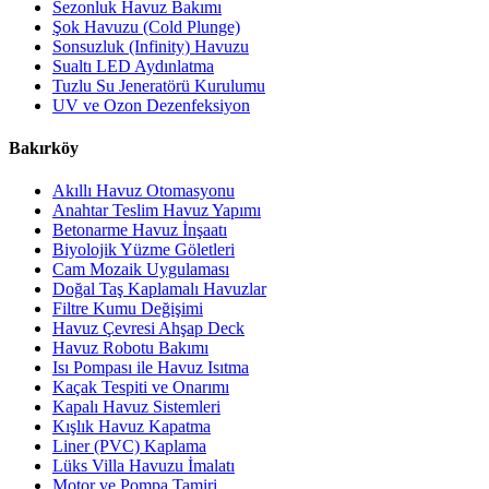
Sezonluk Havuz Bakımı
Şok Havuzu (Cold Plunge)
Sonsuzluk (Infinity) Havuzu
Sualtı LED Aydınlatma
Tuzlu Su Jeneratörü Kurulumu
UV ve Ozon Dezenfeksiyon
Bakırköy
Akıllı Havuz Otomasyonu
Anahtar Teslim Havuz Yapımı
Betonarme Havuz İnşaatı
Biyolojik Yüzme Göletleri
Cam Mozaik Uygulaması
Doğal Taş Kaplamalı Havuzlar
Filtre Kumu Değişimi
Havuz Çevresi Ahşap Deck
Havuz Robotu Bakımı
Isı Pompası ile Havuz Isıtma
Kaçak Tespiti ve Onarımı
Kapalı Havuz Sistemleri
Kışlık Havuz Kapatma
Liner (PVC) Kaplama
Lüks Villa Havuzu İmalatı
Motor ve Pompa Tamiri