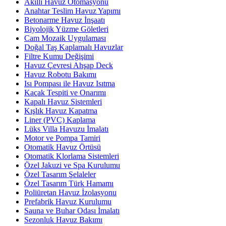
Akıllı Havuz Otomasyonu
Anahtar Teslim Havuz Yapımı
Betonarme Havuz İnşaatı
Biyolojik Yüzme Göletleri
Cam Mozaik Uygulaması
Doğal Taş Kaplamalı Havuzlar
Filtre Kumu Değişimi
Havuz Çevresi Ahşap Deck
Havuz Robotu Bakımı
Isı Pompası ile Havuz Isıtma
Kaçak Tespiti ve Onarımı
Kapalı Havuz Sistemleri
Kışlık Havuz Kapatma
Liner (PVC) Kaplama
Lüks Villa Havuzu İmalatı
Motor ve Pompa Tamiri
Otomatik Havuz Örtüsü
Otomatik Klorlama Sistemleri
Özel Jakuzi ve Spa Kurulumu
Özel Tasarım Şelaleler
Özel Tasarım Türk Hamamı
Poliüretan Havuz İzolasyonu
Prefabrik Havuz Kurulumu
Sauna ve Buhar Odası İmalatı
Sezonluk Havuz Bakımı