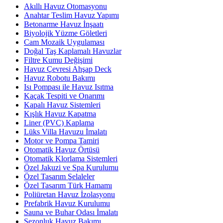
Akıllı Havuz Otomasyonu
Anahtar Teslim Havuz Yapımı
Betonarme Havuz İnşaatı
Biyolojik Yüzme Göletleri
Cam Mozaik Uygulaması
Doğal Taş Kaplamalı Havuzlar
Filtre Kumu Değişimi
Havuz Çevresi Ahşap Deck
Havuz Robotu Bakımı
Isı Pompası ile Havuz Isıtma
Kaçak Tespiti ve Onarımı
Kapalı Havuz Sistemleri
Kışlık Havuz Kapatma
Liner (PVC) Kaplama
Lüks Villa Havuzu İmalatı
Motor ve Pompa Tamiri
Otomatik Havuz Örtüsü
Otomatik Klorlama Sistemleri
Özel Jakuzi ve Spa Kurulumu
Özel Tasarım Şelaleler
Özel Tasarım Türk Hamamı
Poliüretan Havuz İzolasyonu
Prefabrik Havuz Kurulumu
Sauna ve Buhar Odası İmalatı
Sezonluk Havuz Bakımı