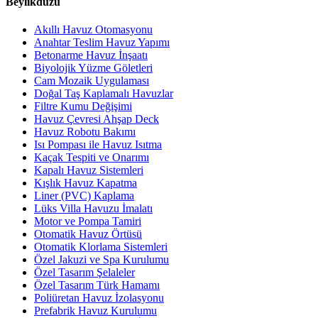
Beylikdüzü
Akıllı Havuz Otomasyonu
Anahtar Teslim Havuz Yapımı
Betonarme Havuz İnşaatı
Biyolojik Yüzme Göletleri
Cam Mozaik Uygulaması
Doğal Taş Kaplamalı Havuzlar
Filtre Kumu Değişimi
Havuz Çevresi Ahşap Deck
Havuz Robotu Bakımı
Isı Pompası ile Havuz Isıtma
Kaçak Tespiti ve Onarımı
Kapalı Havuz Sistemleri
Kışlık Havuz Kapatma
Liner (PVC) Kaplama
Lüks Villa Havuzu İmalatı
Motor ve Pompa Tamiri
Otomatik Havuz Örtüsü
Otomatik Klorlama Sistemleri
Özel Jakuzi ve Spa Kurulumu
Özel Tasarım Şelaleler
Özel Tasarım Türk Hamamı
Poliüretan Havuz İzolasyonu
Prefabrik Havuz Kurulumu