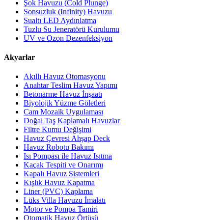
Şok Havuzu (Cold Plunge)
Sonsuzluk (Infinity) Havuzu
Sualtı LED Aydınlatma
Tuzlu Su Jeneratörü Kurulumu
UV ve Ozon Dezenfeksiyon
Akyarlar
Akıllı Havuz Otomasyonu
Anahtar Teslim Havuz Yapımı
Betonarme Havuz İnşaatı
Biyolojik Yüzme Göletleri
Cam Mozaik Uygulaması
Doğal Taş Kaplamalı Havuzlar
Filtre Kumu Değişimi
Havuz Çevresi Ahşap Deck
Havuz Robotu Bakımı
Isı Pompası ile Havuz Isıtma
Kaçak Tespiti ve Onarımı
Kapalı Havuz Sistemleri
Kışlık Havuz Kapatma
Liner (PVC) Kaplama
Lüks Villa Havuzu İmalatı
Motor ve Pompa Tamiri
Otomatik Havuz Örtüsü