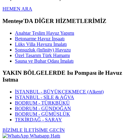
HEMEN ARA
Menteşe'DA DİĞER HİZMETLERİMİZ
Anahtar Teslim Havuz Yapımı
Betonarme Havuz İnşaatı
Lüks Villa Havuzu İmalatı
Sonsuzluk (Infinity) Havuzu
Özel Tasarım Türk Hamamı
Sauna ve Buhar Odası İmalatı
YAKIN BÖLGELERDE Isı Pompası ile Havuz
Isıtma
İSTANBUL - BÜYÜKÇEKMECE (Alkent)
İSTANBUL - ŞİLE & AĞVA
BODRUM - TÜRKBÜKÜ
BODRUM - GÜNDOĞAN
BODRUM - GÜMÜŞLÜK
TEKİRDAĞ - SARAY
BİZİMLE İLETİŞİME GEÇİN
Whatsapp Hattı