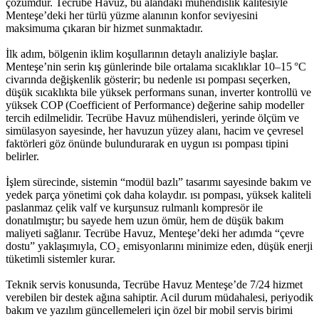
çözümdür. Tecrübe Havuz, bu alandaki mühendislik kalitesiyle
Menteşe’deki her türlü yüzme alanının konfor seviyesini
maksimuma çıkaran bir hizmet sunmaktadır.
İlk adım, bölgenin iklim koşullarının detaylı analiziyle başlar.
Menteşe’nin serin kış günlerinde bile ortalama sıcaklıklar 10–15 °C
civarında değişkenlik gösterir; bu nedenle ısı pompası seçerken,
düşük sıcaklıkta bile yüksek performans sunan, inverter kontrollü ve
yüksek COP (Coefficient of Performance) değerine sahip modeller
tercih edilmelidir. Tecrübe Havuz mühendisleri, yerinde ölçüm ve
simülasyon sayesinde, her havuzun yüzey alanı, hacim ve çevresel
faktörleri göz önünde bulundurarak en uygun ısı pompası tipini
belirler.
İşlem sürecinde, sistemin “modül bazlı” tasarımı sayesinde bakım ve
yedek parça yönetimi çok daha kolaydır. ısı pompası, yüksek kaliteli
paslanmaz çelik valf ve kurşunsuz rulmanlı kompresör ile
donatılmıştır; bu sayede hem uzun ömür, hem de düşük bakım
maliyeti sağlanır. Tecrübe Havuz, Menteşe’deki her adımda “çevre
dostu” yaklaşımıyla, CO₂ emisyonlarını minimize eden, düşük enerji
tüketimli sistemler kurar.
Teknik servis konusunda, Tecrübe Havuz Menteşe’de 7/24 hizmet
verebilen bir destek ağına sahiptir. Acil durum müdahalesi, periyodik
bakım ve yazılım güncellemeleri için özel bir mobil servis birimi