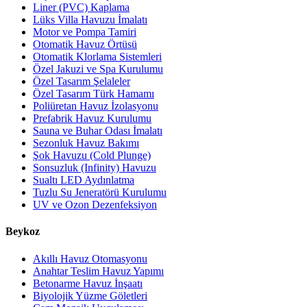
Liner (PVC) Kaplama
Lüks Villa Havuzu İmalatı
Motor ve Pompa Tamiri
Otomatik Havuz Örtüsü
Otomatik Klorlama Sistemleri
Özel Jakuzi ve Spa Kurulumu
Özel Tasarım Şelaleler
Özel Tasarım Türk Hamamı
Poliüretan Havuz İzolasyonu
Prefabrik Havuz Kurulumu
Sauna ve Buhar Odası İmalatı
Sezonluk Havuz Bakımı
Şok Havuzu (Cold Plunge)
Sonsuzluk (Infinity) Havuzu
Sualtı LED Aydınlatma
Tuzlu Su Jeneratörü Kurulumu
UV ve Ozon Dezenfeksiyon
Beykoz
Akıllı Havuz Otomasyonu
Anahtar Teslim Havuz Yapımı
Betonarme Havuz İnşaatı
Biyolojik Yüzme Göletleri