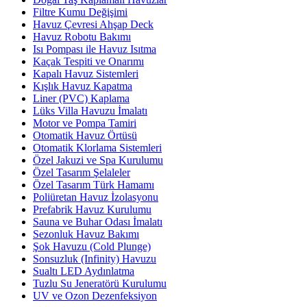
Filtre Kumu Değişimi
Havuz Çevresi Ahşap Deck
Havuz Robotu Bakımı
Isı Pompası ile Havuz Isıtma
Kaçak Tespiti ve Onarımı
Kapalı Havuz Sistemleri
Kışlık Havuz Kapatma
Liner (PVC) Kaplama
Lüks Villa Havuzu İmalatı
Motor ve Pompa Tamiri
Otomatik Havuz Örtüsü
Otomatik Klorlama Sistemleri
Özel Jakuzi ve Spa Kurulumu
Özel Tasarım Şelaleler
Özel Tasarım Türk Hamamı
Poliüretan Havuz İzolasyonu
Prefabrik Havuz Kurulumu
Sauna ve Buhar Odası İmalatı
Sezonluk Havuz Bakımı
Şok Havuzu (Cold Plunge)
Sonsuzluk (Infinity) Havuzu
Sualtı LED Aydınlatma
Tuzlu Su Jeneratörü Kurulumu
UV ve Ozon Dezenfeksiyon