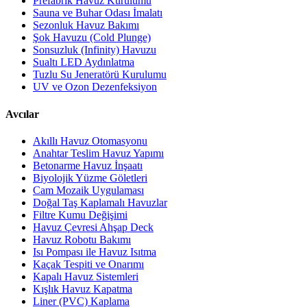
Prefabrik Havuz Kurulumu
Sauna ve Buhar Odası İmalatı
Sezonluk Havuz Bakımı
Şok Havuzu (Cold Plunge)
Sonsuzluk (Infinity) Havuzu
Sualtı LED Aydınlatma
Tuzlu Su Jeneratörü Kurulumu
UV ve Ozon Dezenfeksiyon
Avcılar
Akıllı Havuz Otomasyonu
Anahtar Teslim Havuz Yapımı
Betonarme Havuz İnşaatı
Biyolojik Yüzme Göletleri
Cam Mozaik Uygulaması
Doğal Taş Kaplamalı Havuzlar
Filtre Kumu Değişimi
Havuz Çevresi Ahşap Deck
Havuz Robotu Bakımı
Isı Pompası ile Havuz Isıtma
Kaçak Tespiti ve Onarımı
Kapalı Havuz Sistemleri
Kışlık Havuz Kapatma
Liner (PVC) Kaplama