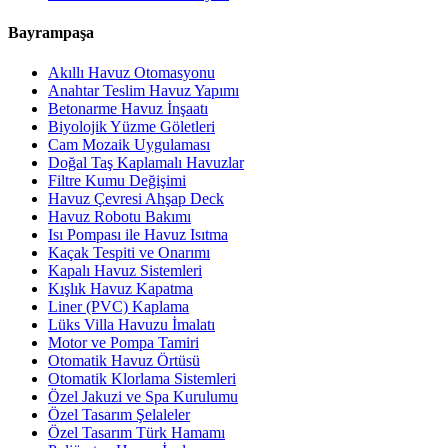
Bayrampaşa
Akıllı Havuz Otomasyonu
Anahtar Teslim Havuz Yapımı
Betonarme Havuz İnşaatı
Biyolojik Yüzme Göletleri
Cam Mozaik Uygulaması
Doğal Taş Kaplamalı Havuzlar
Filtre Kumu Değişimi
Havuz Çevresi Ahşap Deck
Havuz Robotu Bakımı
Isı Pompası ile Havuz Isıtma
Kaçak Tespiti ve Onarımı
Kapalı Havuz Sistemleri
Kışlık Havuz Kapatma
Liner (PVC) Kaplama
Lüks Villa Havuzu İmalatı
Motor ve Pompa Tamiri
Otomatik Havuz Örtüsü
Otomatik Klorlama Sistemleri
Özel Jakuzi ve Spa Kurulumu
Özel Tasarım Şelaleler
Özel Tasarım Türk Hamamı