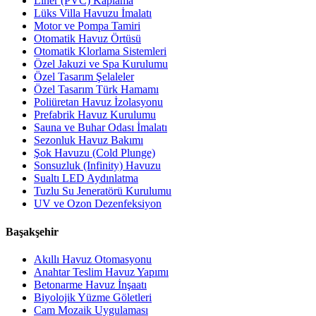
Liner (PVC) Kaplama
Lüks Villa Havuzu İmalatı
Motor ve Pompa Tamiri
Otomatik Havuz Örtüsü
Otomatik Klorlama Sistemleri
Özel Jakuzi ve Spa Kurulumu
Özel Tasarım Şelaleler
Özel Tasarım Türk Hamamı
Poliüretan Havuz İzolasyonu
Prefabrik Havuz Kurulumu
Sauna ve Buhar Odası İmalatı
Sezonluk Havuz Bakımı
Şok Havuzu (Cold Plunge)
Sonsuzluk (Infinity) Havuzu
Sualtı LED Aydınlatma
Tuzlu Su Jeneratörü Kurulumu
UV ve Ozon Dezenfeksiyon
Başakşehir
Akıllı Havuz Otomasyonu
Anahtar Teslim Havuz Yapımı
Betonarme Havuz İnşaatı
Biyolojik Yüzme Göletleri
Cam Mozaik Uygulaması