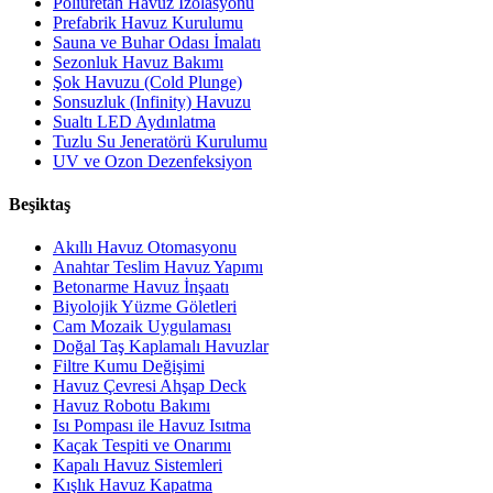
Poliüretan Havuz İzolasyonu
Prefabrik Havuz Kurulumu
Sauna ve Buhar Odası İmalatı
Sezonluk Havuz Bakımı
Şok Havuzu (Cold Plunge)
Sonsuzluk (Infinity) Havuzu
Sualtı LED Aydınlatma
Tuzlu Su Jeneratörü Kurulumu
UV ve Ozon Dezenfeksiyon
Beşiktaş
Akıllı Havuz Otomasyonu
Anahtar Teslim Havuz Yapımı
Betonarme Havuz İnşaatı
Biyolojik Yüzme Göletleri
Cam Mozaik Uygulaması
Doğal Taş Kaplamalı Havuzlar
Filtre Kumu Değişimi
Havuz Çevresi Ahşap Deck
Havuz Robotu Bakımı
Isı Pompası ile Havuz Isıtma
Kaçak Tespiti ve Onarımı
Kapalı Havuz Sistemleri
Kışlık Havuz Kapatma