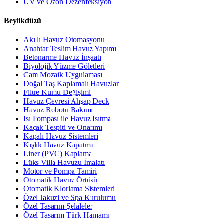
UV ve Ozon Dezenfeksiyon
Beylikdüzü
Akıllı Havuz Otomasyonu
Anahtar Teslim Havuz Yapımı
Betonarme Havuz İnşaatı
Biyolojik Yüzme Göletleri
Cam Mozaik Uygulaması
Doğal Taş Kaplamalı Havuzlar
Filtre Kumu Değişimi
Havuz Çevresi Ahşap Deck
Havuz Robotu Bakımı
Isı Pompası ile Havuz Isıtma
Kaçak Tespiti ve Onarımı
Kapalı Havuz Sistemleri
Kışlık Havuz Kapatma
Liner (PVC) Kaplama
Lüks Villa Havuzu İmalatı
Motor ve Pompa Tamiri
Otomatik Havuz Örtüsü
Otomatik Klorlama Sistemleri
Özel Jakuzi ve Spa Kurulumu
Özel Tasarım Şelaleler
Özel Tasarım Türk Hamamı