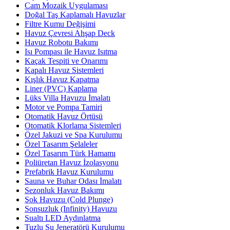
Cam Mozaik Uygulaması
Doğal Taş Kaplamalı Havuzlar
Filtre Kumu Değişimi
Havuz Çevresi Ahşap Deck
Havuz Robotu Bakımı
Isı Pompası ile Havuz Isıtma
Kaçak Tespiti ve Onarımı
Kapalı Havuz Sistemleri
Kışlık Havuz Kapatma
Liner (PVC) Kaplama
Lüks Villa Havuzu İmalatı
Motor ve Pompa Tamiri
Otomatik Havuz Örtüsü
Otomatik Klorlama Sistemleri
Özel Jakuzi ve Spa Kurulumu
Özel Tasarım Şelaleler
Özel Tasarım Türk Hamamı
Poliüretan Havuz İzolasyonu
Prefabrik Havuz Kurulumu
Sauna ve Buhar Odası İmalatı
Sezonluk Havuz Bakımı
Şok Havuzu (Cold Plunge)
Sonsuzluk (Infinity) Havuzu
Sualtı LED Aydınlatma
Tuzlu Su Jeneratörü Kurulumu