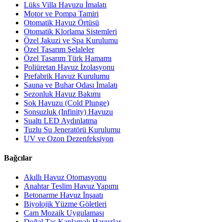
Lüks Villa Havuzu İmalatı
Motor ve Pompa Tamiri
Otomatik Havuz Örtüsü
Otomatik Klorlama Sistemleri
Özel Jakuzi ve Spa Kurulumu
Özel Tasarım Şelaleler
Özel Tasarım Türk Hamamı
Poliüretan Havuz İzolasyonu
Prefabrik Havuz Kurulumu
Sauna ve Buhar Odası İmalatı
Sezonluk Havuz Bakımı
Şok Havuzu (Cold Plunge)
Sonsuzluk (Infinity) Havuzu
Sualtı LED Aydınlatma
Tuzlu Su Jeneratörü Kurulumu
UV ve Ozon Dezenfeksiyon
Bağcılar
Akıllı Havuz Otomasyonu
Anahtar Teslim Havuz Yapımı
Betonarme Havuz İnşaatı
Biyolojik Yüzme Göletleri
Cam Mozaik Uygulaması
Doğal Taş Kaplamalı Havuzlar