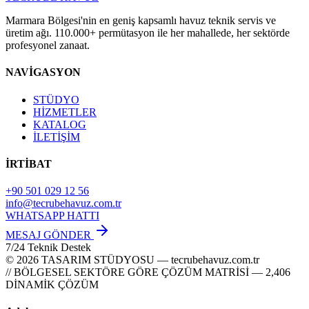
Marmara Bölgesi'nin en geniş kapsamlı havuz teknik servis ve
üretim ağı. 110.000+ permütasyon ile her mahallede, her sektörde
profesyonel zanaat.
NAVİGASYON
STÜDYO
HİZMETLER
KATALOG
İLETİŞİM
İRTİBAT
+90 501 029 12 56
info@tecrubehavuz.com.tr
WHATSAPP HATTI
MESAJ GÖNDER
7/24 Teknik Destek
© 2026 TASARIM STÜDYOSU — tecrubehavuz.com.tr
// BÖLGESEL SEKTÖRE GÖRE ÇÖZÜM MATRİSİ — 2,406
DİNAMİK ÇÖZÜM