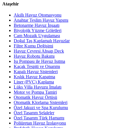
Ataşehir
Akıllı Havuz Otomasyonu
Anahtar Teslim Havuz Yapımı
Betonarme Havuz İnşaatı
Biyolojik Yüzme Göletleri
Cam Mozaik Uygulaması
Doğal Taş Kaplamalı Havuzlar
Filtre Kumu Değişimi
Havuz Çevresi Ahşap Deck
Havuz Robotu Bakımı
Isı Pompası ile Havuz Isıtma
Kaçak Tespiti ve Onarımı
Kapalı Havuz Sistemleri
Kışlık Havuz Kapatma
Liner (PVC) Kaplama
Lüks Villa Havuzu İmalatı
Motor ve Pompa Tamiri
Otomatik Havuz Örtüsü
Otomatik Klorlama Sistemleri
Özel Jakuzi ve Spa Kurulumu
Özel Tasarım Şelaleler
Özel Tasarım Türk Hamamı
Poliüretan Havuz İzolasyonu