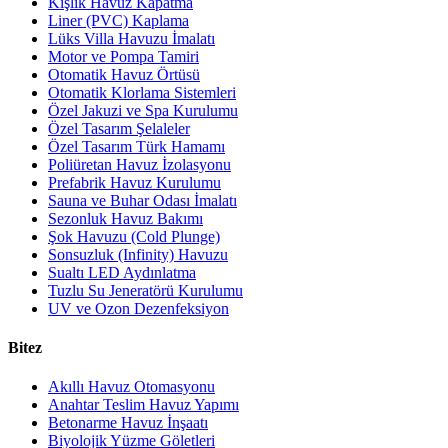
Kışlık Havuz Kapatma
Liner (PVC) Kaplama
Lüks Villa Havuzu İmalatı
Motor ve Pompa Tamiri
Otomatik Havuz Örtüsü
Otomatik Klorlama Sistemleri
Özel Jakuzi ve Spa Kurulumu
Özel Tasarım Şelaleler
Özel Tasarım Türk Hamamı
Poliüretan Havuz İzolasyonu
Prefabrik Havuz Kurulumu
Sauna ve Buhar Odası İmalatı
Sezonluk Havuz Bakımı
Şok Havuzu (Cold Plunge)
Sonsuzluk (Infinity) Havuzu
Sualtı LED Aydınlatma
Tuzlu Su Jeneratörü Kurulumu
UV ve Ozon Dezenfeksiyon
Bitez
Akıllı Havuz Otomasyonu
Anahtar Teslim Havuz Yapımı
Betonarme Havuz İnşaatı
Biyolojik Yüzme Göletleri