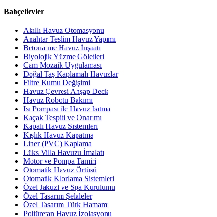
Bahçelievler
Akıllı Havuz Otomasyonu
Anahtar Teslim Havuz Yapımı
Betonarme Havuz İnşaatı
Biyolojik Yüzme Göletleri
Cam Mozaik Uygulaması
Doğal Taş Kaplamalı Havuzlar
Filtre Kumu Değişimi
Havuz Çevresi Ahşap Deck
Havuz Robotu Bakımı
Isı Pompası ile Havuz Isıtma
Kaçak Tespiti ve Onarımı
Kapalı Havuz Sistemleri
Kışlık Havuz Kapatma
Liner (PVC) Kaplama
Lüks Villa Havuzu İmalatı
Motor ve Pompa Tamiri
Otomatik Havuz Örtüsü
Otomatik Klorlama Sistemleri
Özel Jakuzi ve Spa Kurulumu
Özel Tasarım Şelaleler
Özel Tasarım Türk Hamamı
Poliüretan Havuz İzolasyonu