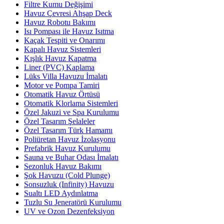
Filtre Kumu Değişimi
Havuz Çevresi Ahşap Deck
Havuz Robotu Bakımı
Isı Pompası ile Havuz Isıtma
Kaçak Tespiti ve Onarımı
Kapalı Havuz Sistemleri
Kışlık Havuz Kapatma
Liner (PVC) Kaplama
Lüks Villa Havuzu İmalatı
Motor ve Pompa Tamiri
Otomatik Havuz Örtüsü
Otomatik Klorlama Sistemleri
Özel Jakuzi ve Spa Kurulumu
Özel Tasarım Şelaleler
Özel Tasarım Türk Hamamı
Poliüretan Havuz İzolasyonu
Prefabrik Havuz Kurulumu
Sauna ve Buhar Odası İmalatı
Sezonluk Havuz Bakımı
Şok Havuzu (Cold Plunge)
Sonsuzluk (Infinity) Havuzu
Sualtı LED Aydınlatma
Tuzlu Su Jeneratörü Kurulumu
UV ve Ozon Dezenfeksiyon