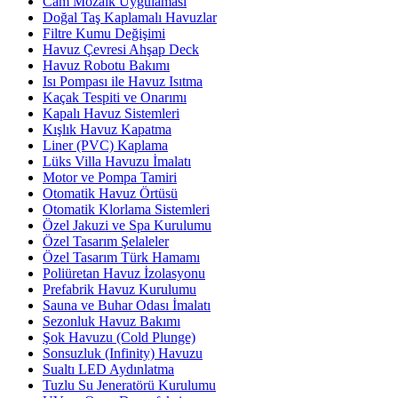
Cam Mozaik Uygulaması
Doğal Taş Kaplamalı Havuzlar
Filtre Kumu Değişimi
Havuz Çevresi Ahşap Deck
Havuz Robotu Bakımı
Isı Pompası ile Havuz Isıtma
Kaçak Tespiti ve Onarımı
Kapalı Havuz Sistemleri
Kışlık Havuz Kapatma
Liner (PVC) Kaplama
Lüks Villa Havuzu İmalatı
Motor ve Pompa Tamiri
Otomatik Havuz Örtüsü
Otomatik Klorlama Sistemleri
Özel Jakuzi ve Spa Kurulumu
Özel Tasarım Şelaleler
Özel Tasarım Türk Hamamı
Poliüretan Havuz İzolasyonu
Prefabrik Havuz Kurulumu
Sauna ve Buhar Odası İmalatı
Sezonluk Havuz Bakımı
Şok Havuzu (Cold Plunge)
Sonsuzluk (Infinity) Havuzu
Sualtı LED Aydınlatma
Tuzlu Su Jeneratörü Kurulumu