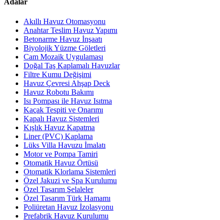
Adalar
Akıllı Havuz Otomasyonu
Anahtar Teslim Havuz Yapımı
Betonarme Havuz İnşaatı
Biyolojik Yüzme Göletleri
Cam Mozaik Uygulaması
Doğal Taş Kaplamalı Havuzlar
Filtre Kumu Değişimi
Havuz Çevresi Ahşap Deck
Havuz Robotu Bakımı
Isı Pompası ile Havuz Isıtma
Kaçak Tespiti ve Onarımı
Kapalı Havuz Sistemleri
Kışlık Havuz Kapatma
Liner (PVC) Kaplama
Lüks Villa Havuzu İmalatı
Motor ve Pompa Tamiri
Otomatik Havuz Örtüsü
Otomatik Klorlama Sistemleri
Özel Jakuzi ve Spa Kurulumu
Özel Tasarım Şelaleler
Özel Tasarım Türk Hamamı
Poliüretan Havuz İzolasyonu
Prefabrik Havuz Kurulumu