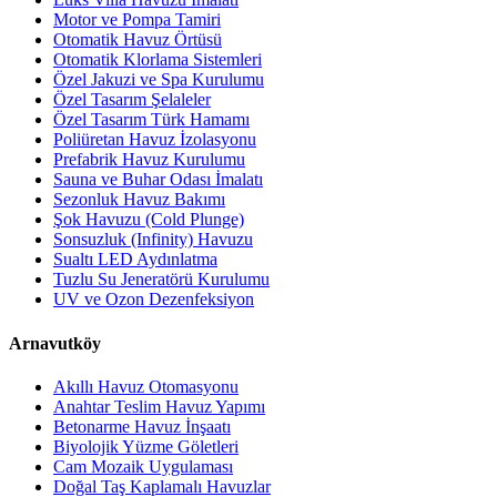
Motor ve Pompa Tamiri
Otomatik Havuz Örtüsü
Otomatik Klorlama Sistemleri
Özel Jakuzi ve Spa Kurulumu
Özel Tasarım Şelaleler
Özel Tasarım Türk Hamamı
Poliüretan Havuz İzolasyonu
Prefabrik Havuz Kurulumu
Sauna ve Buhar Odası İmalatı
Sezonluk Havuz Bakımı
Şok Havuzu (Cold Plunge)
Sonsuzluk (Infinity) Havuzu
Sualtı LED Aydınlatma
Tuzlu Su Jeneratörü Kurulumu
UV ve Ozon Dezenfeksiyon
Arnavutköy
Akıllı Havuz Otomasyonu
Anahtar Teslim Havuz Yapımı
Betonarme Havuz İnşaatı
Biyolojik Yüzme Göletleri
Cam Mozaik Uygulaması
Doğal Taş Kaplamalı Havuzlar