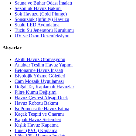
Sauna ve Buhar Odası İmalatı
Sezonluk Havuz Bakımı
Şok Havuzu (Cold Plunge)
Sonsuzluk (Infinity) Havuzu
Sualtı LED Aydınlatma
Tuzlu Su Jeneratörü Kurulumu
UV ve Ozon Dezenfeksiyon
Akyarlar
Akıllı Havuz Otomasyonu
Anahtar Teslim Havuz Yapımı
Betonarme Havuz İnşaatı
Biyolojik Yüzme Göletleri
Cam Mozaik Uygulaması
Doğal Taş Kaplamalı Havuzlar
Filtre Kumu Değişimi
Havuz Çevresi Ahşap Deck
Havuz Robotu Bakımı
Isı Pompası ile Havuz Isıtma
Kaçak Tespiti ve Onarımı
Kapalı Havuz Sistemleri
Kışlık Havuz Kapatma
Liner (PVC) Kaplama
Lüks Villa Havuzu İmalatı