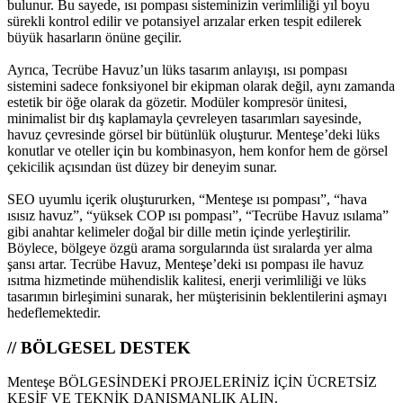
bulunur. Bu sayede, ısı pompası sisteminizin verimliliği yıl boyu
sürekli kontrol edilir ve potansiyel arızalar erken tespit edilerek
büyük hasarların önüne geçilir.
Ayrıca, Tecrübe Havuz’un lüks tasarım anlayışı, ısı pompası
sistemini sadece fonksiyonel bir ekipman olarak değil, aynı zamanda
estetik bir öğe olarak da gözetir. Modüler kompresör ünitesi,
minimalist bir dış kaplamayla çevreleyen tasarımları sayesinde,
havuz çevresinde görsel bir bütünlük oluşturur. Menteşe’deki lüks
konutlar ve oteller için bu kombinasyon, hem konfor hem de görsel
çekicilik açısından üst düzey bir deneyim sunar.
SEO uyumlu içerik oluştururken, “Menteşe ısı pompası”, “hava
ısısız havuz”, “yüksek COP ısı pompası”, “Tecrübe Havuz ısılama”
gibi anahtar kelimeler doğal bir dille metin içinde yerleştirilir.
Böylece, bölgeye özgü arama sorgularında üst sıralarda yer alma
şansı artar. Tecrübe Havuz, Menteşe’deki ısı pompası ile havuz
ısıtma hizmetinde mühendislik kalitesi, enerji verimliliği ve lüks
tasarımın birleşimini sunarak, her müşterisinin beklentilerini aşmayı
hedeflemektedir.
// BÖLGESEL DESTEK
Menteşe BÖLGESİNDEKİ PROJELERİNİZ İÇİN ÜCRETSİZ
KEŞİF VE TEKNİK DANIŞMANLIK ALIN.