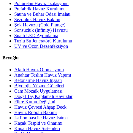
Poliüretan Havuz İzolasyonu
Prefabrik Havuz Kurulumu
Sauna ve Buhar Odası İmalatı
Sezonluk Havuz Bakımı
Şok Havuzu (Cold Plunge)
Sonsuzluk (Infinity) Havuzu
Sualtı LED Aydınlatma
Tuzlu Su Jeneratörü Kurulumu
UV ve Ozon Dezenfeksiyon
Beyoğlu
Akıllı Havuz Otomasyonu
Anahtar Teslim Havuz Yapımı
Betonarme Havuz İnşaatı
Biyolojik Yüzme Göletleri
Cam Mozaik Uygulaması
Doğal Taş Kaplamalı Havuzlar
Filtre Kumu Değişimi
Havuz Çevresi Ahşap Deck
Havuz Robotu Bakımı
Isı Pompası ile Havuz Isıtma
Kaçak Tespiti ve Onarımı
Kapalı Havuz Sistemleri