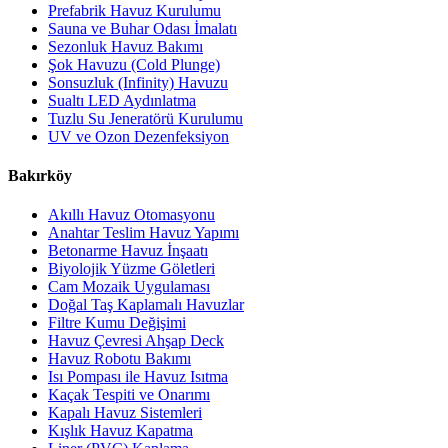
Prefabrik Havuz Kurulumu
Sauna ve Buhar Odası İmalatı
Sezonluk Havuz Bakımı
Şok Havuzu (Cold Plunge)
Sonsuzluk (Infinity) Havuzu
Sualtı LED Aydınlatma
Tuzlu Su Jeneratörü Kurulumu
UV ve Ozon Dezenfeksiyon
Bakırköy
Akıllı Havuz Otomasyonu
Anahtar Teslim Havuz Yapımı
Betonarme Havuz İnşaatı
Biyolojik Yüzme Göletleri
Cam Mozaik Uygulaması
Doğal Taş Kaplamalı Havuzlar
Filtre Kumu Değişimi
Havuz Çevresi Ahşap Deck
Havuz Robotu Bakımı
Isı Pompası ile Havuz Isıtma
Kaçak Tespiti ve Onarımı
Kapalı Havuz Sistemleri
Kışlık Havuz Kapatma