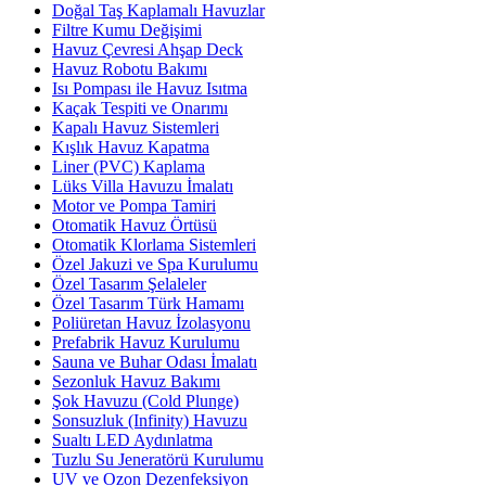
Doğal Taş Kaplamalı Havuzlar
Filtre Kumu Değişimi
Havuz Çevresi Ahşap Deck
Havuz Robotu Bakımı
Isı Pompası ile Havuz Isıtma
Kaçak Tespiti ve Onarımı
Kapalı Havuz Sistemleri
Kışlık Havuz Kapatma
Liner (PVC) Kaplama
Lüks Villa Havuzu İmalatı
Motor ve Pompa Tamiri
Otomatik Havuz Örtüsü
Otomatik Klorlama Sistemleri
Özel Jakuzi ve Spa Kurulumu
Özel Tasarım Şelaleler
Özel Tasarım Türk Hamamı
Poliüretan Havuz İzolasyonu
Prefabrik Havuz Kurulumu
Sauna ve Buhar Odası İmalatı
Sezonluk Havuz Bakımı
Şok Havuzu (Cold Plunge)
Sonsuzluk (Infinity) Havuzu
Sualtı LED Aydınlatma
Tuzlu Su Jeneratörü Kurulumu
UV ve Ozon Dezenfeksiyon