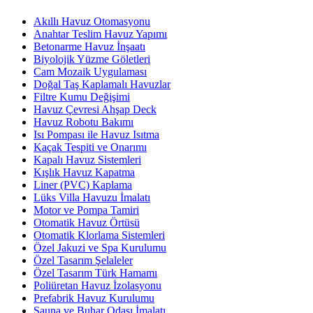
Akıllı Havuz Otomasyonu
Anahtar Teslim Havuz Yapımı
Betonarme Havuz İnşaatı
Biyolojik Yüzme Göletleri
Cam Mozaik Uygulaması
Doğal Taş Kaplamalı Havuzlar
Filtre Kumu Değişimi
Havuz Çevresi Ahşap Deck
Havuz Robotu Bakımı
Isı Pompası ile Havuz Isıtma
Kaçak Tespiti ve Onarımı
Kapalı Havuz Sistemleri
Kışlık Havuz Kapatma
Liner (PVC) Kaplama
Lüks Villa Havuzu İmalatı
Motor ve Pompa Tamiri
Otomatik Havuz Örtüsü
Otomatik Klorlama Sistemleri
Özel Jakuzi ve Spa Kurulumu
Özel Tasarım Şelaleler
Özel Tasarım Türk Hamamı
Poliüretan Havuz İzolasyonu
Prefabrik Havuz Kurulumu
Sauna ve Buhar Odası İmalatı