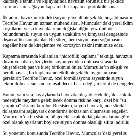
kalitesiyle tanınır ve kış aylarında havuzun sorunsuz bir şekilde
korunmasını sağlayan kapsamlı bir kapatma protokolü sunar.
İlk adım, havuzun içindeki suyun güvenli bir şekilde boşaltılmasıdır.
Tecrübe Havuz’un uzman mühendisleri, Mumcular’daki yerel iklim
koşullarını ve su kaynaklarının değişkenliğini göz önünde
bulundurarak, suyun en uygun sıcaklıkta ve kimyasal dengesinde
dışarı atılmasını planlar. Bu süreç, hem suyun aşırı soğumasını
engeller hem de kireçlenme ve korozyon riskini minimize eder.
Kapatma sırasında kullanılan “hidrofilik kaplama” tekniği, havuzun
duvar ve taban yüzeylerini suyun yeniden dolması sırasında
oluşabilecek pas ve kireç birikimini önler. Mumcular’ın sıkışık ve
nemli havası, bu kaplamanın etkili bir şekilde uygulanmasını
gerektirir; Tecrübe Havuz, özel formülasyonu sayesinde suyun
tekrar dolması sırasında oluşabilecek baskı değişimlerini de dengeler.
Bunun yanı sıra, kış aylarında havuzda oluşabilecek düşük sıcaklık
nedeniyle meydana gelebilecek donma riskine karşı, özel bir “su
çarpıtma” sistemi kurulur. Bu sistem, suyun havuz içinde sürekli
dolaşmasını sağlayarak dondurma noktasının oluşmasını engeller.
Mumcular’da bu sistem, bölgedeki sıcaklık dalgalanmalarına göre
özel olarak ayarlanır; böylece suyun donma olasılığı sıfıra indirilir.
Su yönetimi konusunda Tecrübe Havuz, Mumcular’daki yerel su