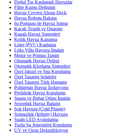
Doğal Taş Kaplamalı Havuzlar
Filtre Kumu Değişimi
Havuz Çevresi Ahşap Deck
Havuz Robotu Bakımı
Isı Pompası ile Havuz Isıtma
Kaçak Tespiti ve Onarımı
Kapalı Havuz Sistemleri
Kışlık Havuz Kapatma
Liner (PVC) Kaplama
Lüks Villa Havuzu İmalatı
Motor ve Pompa Tamiri
Otomatik Havuz Örtüsü
Otomatik Klorlama Sistemleri
Özel Jakuzi ve Spa Kurulumu
Özel Tasarım Şelaleler
Özel Tasarım Türk Hamamı
Poliüretan Havuz İzolasyonu
Prefabrik Havuz Kurulumu
Sauna ve Buhar Odası İmalatı
Sezonluk Havuz Bakımı
Şok Havuzu (Cold Plunge)
Sonsuzluk (Infinity) Havuzu
Sualtı LED Aydınlatma
Tuzlu Su Jeneratörü Kurulumu
UV ve Ozon Dezenfeksiyon