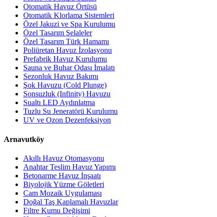
Otomatik Havuz Örtüsü
Otomatik Klorlama Sistemleri
Özel Jakuzi ve Spa Kurulumu
Özel Tasarım Şelaleler
Özel Tasarım Türk Hamamı
Poliüretan Havuz İzolasyonu
Prefabrik Havuz Kurulumu
Sauna ve Buhar Odası İmalatı
Sezonluk Havuz Bakımı
Şok Havuzu (Cold Plunge)
Sonsuzluk (Infinity) Havuzu
Sualtı LED Aydınlatma
Tuzlu Su Jeneratörü Kurulumu
UV ve Ozon Dezenfeksiyon
Arnavutköy
Akıllı Havuz Otomasyonu
Anahtar Teslim Havuz Yapımı
Betonarme Havuz İnşaatı
Biyolojik Yüzme Göletleri
Cam Mozaik Uygulaması
Doğal Taş Kaplamalı Havuzlar
Filtre Kumu Değişimi