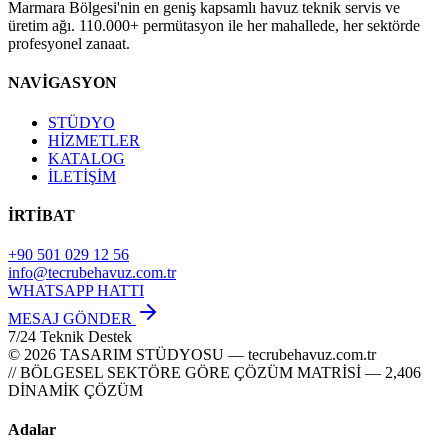
Marmara Bölgesi'nin en geniş kapsamlı havuz teknik servis ve
üretim ağı. 110.000+ permütasyon ile her mahallede, her sektörde
profesyonel zanaat.
NAVİGASYON
STÜDYO
HİZMETLER
KATALOG
İLETİŞİM
İRTİBAT
+90 501 029 12 56
info@tecrubehavuz.com.tr
WHATSAPP HATTI
MESAJ GÖNDER
7/24 Teknik Destek
© 2026 TASARIM STÜDYOSU — tecrubehavuz.com.tr
// BÖLGESEL SEKTÖRE GÖRE ÇÖZÜM MATRİSİ — 2,406
DİNAMİK ÇÖZÜM
Adalar