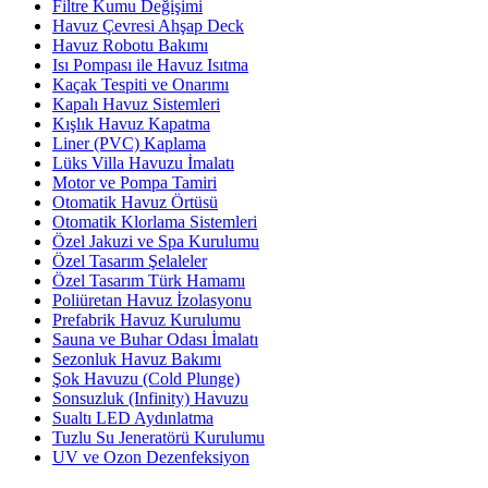
Filtre Kumu Değişimi
Havuz Çevresi Ahşap Deck
Havuz Robotu Bakımı
Isı Pompası ile Havuz Isıtma
Kaçak Tespiti ve Onarımı
Kapalı Havuz Sistemleri
Kışlık Havuz Kapatma
Liner (PVC) Kaplama
Lüks Villa Havuzu İmalatı
Motor ve Pompa Tamiri
Otomatik Havuz Örtüsü
Otomatik Klorlama Sistemleri
Özel Jakuzi ve Spa Kurulumu
Özel Tasarım Şelaleler
Özel Tasarım Türk Hamamı
Poliüretan Havuz İzolasyonu
Prefabrik Havuz Kurulumu
Sauna ve Buhar Odası İmalatı
Sezonluk Havuz Bakımı
Şok Havuzu (Cold Plunge)
Sonsuzluk (Infinity) Havuzu
Sualtı LED Aydınlatma
Tuzlu Su Jeneratörü Kurulumu
UV ve Ozon Dezenfeksiyon