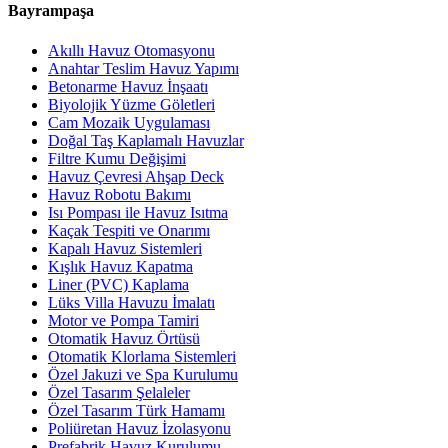
Bayrampaşa
Akıllı Havuz Otomasyonu
Anahtar Teslim Havuz Yapımı
Betonarme Havuz İnşaatı
Biyolojik Yüzme Göletleri
Cam Mozaik Uygulaması
Doğal Taş Kaplamalı Havuzlar
Filtre Kumu Değişimi
Havuz Çevresi Ahşap Deck
Havuz Robotu Bakımı
Isı Pompası ile Havuz Isıtma
Kaçak Tespiti ve Onarımı
Kapalı Havuz Sistemleri
Kışlık Havuz Kapatma
Liner (PVC) Kaplama
Lüks Villa Havuzu İmalatı
Motor ve Pompa Tamiri
Otomatik Havuz Örtüsü
Otomatik Klorlama Sistemleri
Özel Jakuzi ve Spa Kurulumu
Özel Tasarım Şelaleler
Özel Tasarım Türk Hamamı
Poliüretan Havuz İzolasyonu
Prefabrik Havuz Kurulumu