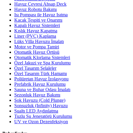
Havuz Çevresi Ahşap Deck
Havuz Robotu Bakımı
Isı Pompası ile Havuz Isıtma
Kaçak Tespiti ve Onarımı
Kapalı Havuz Sistemleri
Kışlık Havuz Kapatma
Liner (PVC) Kaplama
Lüks Villa Havuzu İmalatı
Motor ve Pompa Tamiri
Otomatik Havuz Örtüsü
Otomatik Klorlama Sistemleri
Özel Jakuzi ve Spa Kurulumu
Özel Tasarım Şelaleler
Özel Tasarım Türk Hamamı
Poliüretan Havuz İzolasyonu
Prefabrik Havuz Kurulumu
Sauna ve Buhar Odası İmalatı
Sezonluk Havuz Bakımı
Şok Havuzu (Cold Plunge)
Sonsuzluk (Infinity) Havuzu
Sualtı LED Aydınlatma
Tuzlu Su Jeneratörü Kurulumu
UV ve Ozon Dezenfeksiyon