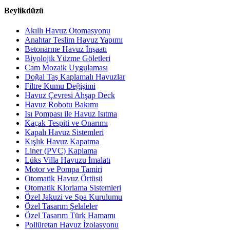
Beylikdüzü
Akıllı Havuz Otomasyonu
Anahtar Teslim Havuz Yapımı
Betonarme Havuz İnşaatı
Biyolojik Yüzme Göletleri
Cam Mozaik Uygulaması
Doğal Taş Kaplamalı Havuzlar
Filtre Kumu Değişimi
Havuz Çevresi Ahşap Deck
Havuz Robotu Bakımı
Isı Pompası ile Havuz Isıtma
Kaçak Tespiti ve Onarımı
Kapalı Havuz Sistemleri
Kışlık Havuz Kapatma
Liner (PVC) Kaplama
Lüks Villa Havuzu İmalatı
Motor ve Pompa Tamiri
Otomatik Havuz Örtüsü
Otomatik Klorlama Sistemleri
Özel Jakuzi ve Spa Kurulumu
Özel Tasarım Şelaleler
Özel Tasarım Türk Hamamı
Poliüretan Havuz İzolasyonu