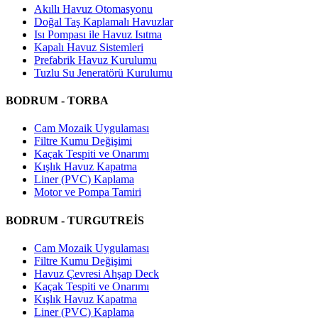
Akıllı Havuz Otomasyonu
Doğal Taş Kaplamalı Havuzlar
Isı Pompası ile Havuz Isıtma
Kapalı Havuz Sistemleri
Prefabrik Havuz Kurulumu
Tuzlu Su Jeneratörü Kurulumu
BODRUM - TORBA
Cam Mozaik Uygulaması
Filtre Kumu Değişimi
Kaçak Tespiti ve Onarımı
Kışlık Havuz Kapatma
Liner (PVC) Kaplama
Motor ve Pompa Tamiri
BODRUM - TURGUTREİS
Cam Mozaik Uygulaması
Filtre Kumu Değişimi
Havuz Çevresi Ahşap Deck
Kaçak Tespiti ve Onarımı
Kışlık Havuz Kapatma
Liner (PVC) Kaplama