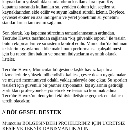
kaynaklarını yoksullukla sınırlandıran kısıtlamalara uyar. Kış
kapatma sırasında kullanılan su, yeniden dolum için seçilen su
kaynaklarından elde edilir ve suyun kalitesi sürekli izlenir. Böylece,
çevresel etkiler en aza indirgenir ve yerel yönetimin su yönetimi
standartlarına tam uyum sağlanır.
Son olarak, kış kapatma sürecinin tamamlanmasının ardından,
Tecrübe Havuz tarafından sağlanan “kış güvenlik raporu” ile tesisin
bütün ekipmanları ve su sistemi kontrol edilir. Mumcular’da bulunan
tesislerin kış aylarında bile maksimum performansla çalışabilmesi
için bu rapor, tüm bakım ve onarım ihtiyaçlarını ayrıntılı olarak
listeler.
Tecrübe Havuz, Mumcular bölgesinde kışlık havuz kapatma
hizmetlerinde yüksek mühendislik kalitesi, çevre dostu uygulamalar
ve müşteri memnuniyeti odaklı yaklaşımlarıyla öne çıkar. Su sporları
tesisleri için güvenilir bir partner arıyorsanız, kış aylarının getirdiği
zorlukları profesyonelce yönetmek ve tesisinizi korumak adına
Tecrübe Havuz’un deneyimli ekibiyle iletişime geçmek en akıllıca
tercih olacaktır.
// BÖLGESEL DESTEK
Mumcular BÖLGESİNDEKİ PROJELERİNİZ İÇİN ÜCRETSİZ
KEŞİF VE TEKNİK DANIŞMANLIK ALIN.