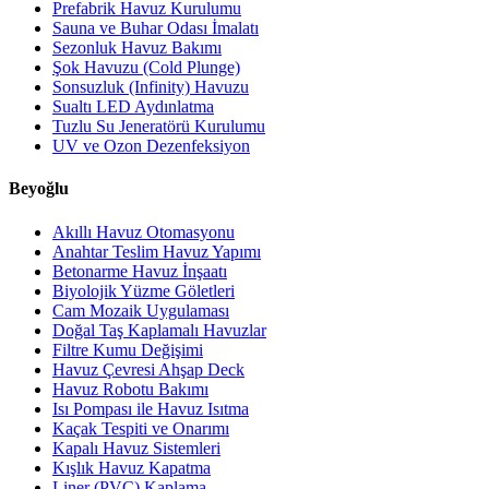
Prefabrik Havuz Kurulumu
Sauna ve Buhar Odası İmalatı
Sezonluk Havuz Bakımı
Şok Havuzu (Cold Plunge)
Sonsuzluk (Infinity) Havuzu
Sualtı LED Aydınlatma
Tuzlu Su Jeneratörü Kurulumu
UV ve Ozon Dezenfeksiyon
Beyoğlu
Akıllı Havuz Otomasyonu
Anahtar Teslim Havuz Yapımı
Betonarme Havuz İnşaatı
Biyolojik Yüzme Göletleri
Cam Mozaik Uygulaması
Doğal Taş Kaplamalı Havuzlar
Filtre Kumu Değişimi
Havuz Çevresi Ahşap Deck
Havuz Robotu Bakımı
Isı Pompası ile Havuz Isıtma
Kaçak Tespiti ve Onarımı
Kapalı Havuz Sistemleri
Kışlık Havuz Kapatma
Liner (PVC) Kaplama