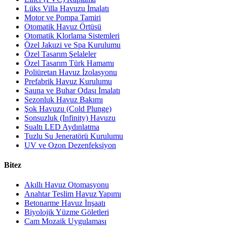
Lüks Villa Havuzu İmalatı
Motor ve Pompa Tamiri
Otomatik Havuz Örtüsü
Otomatik Klorlama Sistemleri
Özel Jakuzi ve Spa Kurulumu
Özel Tasarım Şelaleler
Özel Tasarım Türk Hamamı
Poliüretan Havuz İzolasyonu
Prefabrik Havuz Kurulumu
Sauna ve Buhar Odası İmalatı
Sezonluk Havuz Bakımı
Şok Havuzu (Cold Plunge)
Sonsuzluk (Infinity) Havuzu
Sualtı LED Aydınlatma
Tuzlu Su Jeneratörü Kurulumu
UV ve Ozon Dezenfeksiyon
Bitez
Akıllı Havuz Otomasyonu
Anahtar Teslim Havuz Yapımı
Betonarme Havuz İnşaatı
Biyolojik Yüzme Göletleri
Cam Mozaik Uygulaması