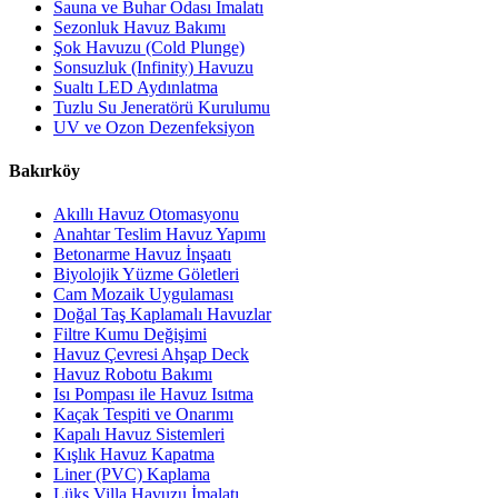
Sauna ve Buhar Odası İmalatı
Sezonluk Havuz Bakımı
Şok Havuzu (Cold Plunge)
Sonsuzluk (Infinity) Havuzu
Sualtı LED Aydınlatma
Tuzlu Su Jeneratörü Kurulumu
UV ve Ozon Dezenfeksiyon
Bakırköy
Akıllı Havuz Otomasyonu
Anahtar Teslim Havuz Yapımı
Betonarme Havuz İnşaatı
Biyolojik Yüzme Göletleri
Cam Mozaik Uygulaması
Doğal Taş Kaplamalı Havuzlar
Filtre Kumu Değişimi
Havuz Çevresi Ahşap Deck
Havuz Robotu Bakımı
Isı Pompası ile Havuz Isıtma
Kaçak Tespiti ve Onarımı
Kapalı Havuz Sistemleri
Kışlık Havuz Kapatma
Liner (PVC) Kaplama
Lüks Villa Havuzu İmalatı