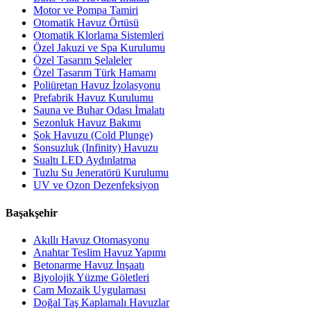
Motor ve Pompa Tamiri
Otomatik Havuz Örtüsü
Otomatik Klorlama Sistemleri
Özel Jakuzi ve Spa Kurulumu
Özel Tasarım Şelaleler
Özel Tasarım Türk Hamamı
Poliüretan Havuz İzolasyonu
Prefabrik Havuz Kurulumu
Sauna ve Buhar Odası İmalatı
Sezonluk Havuz Bakımı
Şok Havuzu (Cold Plunge)
Sonsuzluk (Infinity) Havuzu
Sualtı LED Aydınlatma
Tuzlu Su Jeneratörü Kurulumu
UV ve Ozon Dezenfeksiyon
Başakşehir
Akıllı Havuz Otomasyonu
Anahtar Teslim Havuz Yapımı
Betonarme Havuz İnşaatı
Biyolojik Yüzme Göletleri
Cam Mozaik Uygulaması
Doğal Taş Kaplamalı Havuzlar