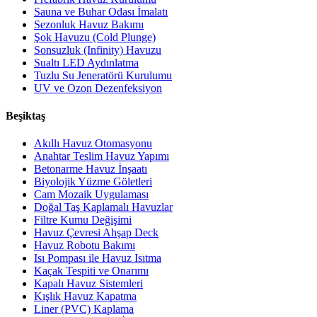
Sauna ve Buhar Odası İmalatı
Sezonluk Havuz Bakımı
Şok Havuzu (Cold Plunge)
Sonsuzluk (Infinity) Havuzu
Sualtı LED Aydınlatma
Tuzlu Su Jeneratörü Kurulumu
UV ve Ozon Dezenfeksiyon
Beşiktaş
Akıllı Havuz Otomasyonu
Anahtar Teslim Havuz Yapımı
Betonarme Havuz İnşaatı
Biyolojik Yüzme Göletleri
Cam Mozaik Uygulaması
Doğal Taş Kaplamalı Havuzlar
Filtre Kumu Değişimi
Havuz Çevresi Ahşap Deck
Havuz Robotu Bakımı
Isı Pompası ile Havuz Isıtma
Kaçak Tespiti ve Onarımı
Kapalı Havuz Sistemleri
Kışlık Havuz Kapatma
Liner (PVC) Kaplama