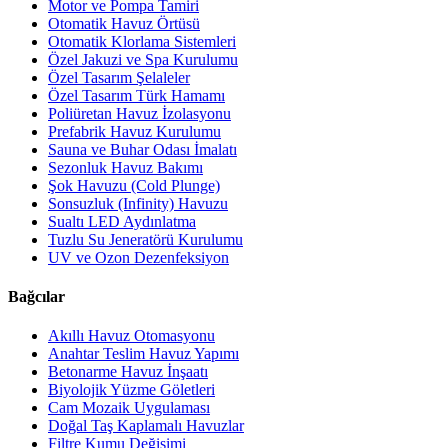
Motor ve Pompa Tamiri
Otomatik Havuz Örtüsü
Otomatik Klorlama Sistemleri
Özel Jakuzi ve Spa Kurulumu
Özel Tasarım Şelaleler
Özel Tasarım Türk Hamamı
Poliüretan Havuz İzolasyonu
Prefabrik Havuz Kurulumu
Sauna ve Buhar Odası İmalatı
Sezonluk Havuz Bakımı
Şok Havuzu (Cold Plunge)
Sonsuzluk (Infinity) Havuzu
Sualtı LED Aydınlatma
Tuzlu Su Jeneratörü Kurulumu
UV ve Ozon Dezenfeksiyon
Bağcılar
Akıllı Havuz Otomasyonu
Anahtar Teslim Havuz Yapımı
Betonarme Havuz İnşaatı
Biyolojik Yüzme Göletleri
Cam Mozaik Uygulaması
Doğal Taş Kaplamalı Havuzlar
Filtre Kumu Değişimi