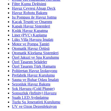
Filtre Kumu Değişimi
Havuz Çevresi Ahşap Deck
Havuz Robotu Bakımı
Isı Pompası ile Havuz Isıtma
Kaçak Tespiti ve Onarımı
Kapalı Havuz Sistemleri
Kışlık Havuz Kapatma
Liner (PVC) Kaplama
Lüks Villa Havuzu İmalatı
Motor ve Pompa Tamiri
Otomatik Havuz Örtüsü
Otomatik Klorlama Sistemleri
Özel Jakuzi ve Spa Kurulumu
Özel Tasarım Şelaleler
Özel Tasarım Türk Hamamı
Poliüretan Havuz İzolasyonu
Prefabrik Havuz Kurulumu
Sauna ve Buhar Odası İmalatı
Sezonluk Havuz Bakımı
Şok Havuzu (Cold Plunge)
Sonsuzluk (Infinity) Havuzu
Sualtı LED Aydınlatma
Tuzlu Su Jeneratörü Kurulumu
UV ve Ozon Dezenfeksiyon