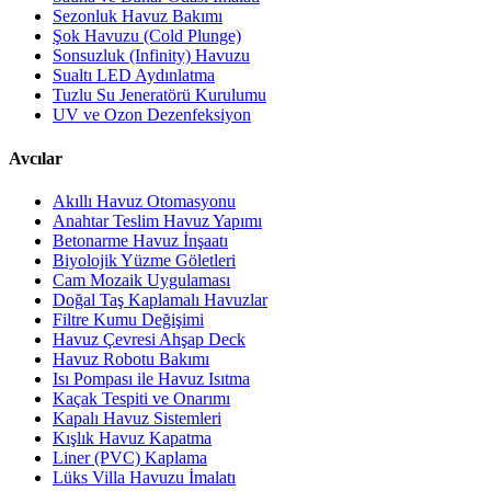
Sezonluk Havuz Bakımı
Şok Havuzu (Cold Plunge)
Sonsuzluk (Infinity) Havuzu
Sualtı LED Aydınlatma
Tuzlu Su Jeneratörü Kurulumu
UV ve Ozon Dezenfeksiyon
Avcılar
Akıllı Havuz Otomasyonu
Anahtar Teslim Havuz Yapımı
Betonarme Havuz İnşaatı
Biyolojik Yüzme Göletleri
Cam Mozaik Uygulaması
Doğal Taş Kaplamalı Havuzlar
Filtre Kumu Değişimi
Havuz Çevresi Ahşap Deck
Havuz Robotu Bakımı
Isı Pompası ile Havuz Isıtma
Kaçak Tespiti ve Onarımı
Kapalı Havuz Sistemleri
Kışlık Havuz Kapatma
Liner (PVC) Kaplama
Lüks Villa Havuzu İmalatı