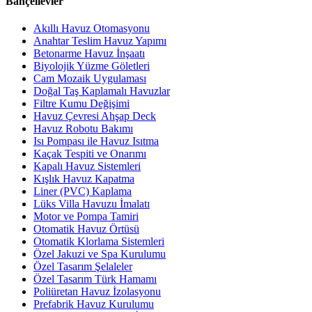
Bahçelievler
Akıllı Havuz Otomasyonu
Anahtar Teslim Havuz Yapımı
Betonarme Havuz İnşaatı
Biyolojik Yüzme Göletleri
Cam Mozaik Uygulaması
Doğal Taş Kaplamalı Havuzlar
Filtre Kumu Değişimi
Havuz Çevresi Ahşap Deck
Havuz Robotu Bakımı
Isı Pompası ile Havuz Isıtma
Kaçak Tespiti ve Onarımı
Kapalı Havuz Sistemleri
Kışlık Havuz Kapatma
Liner (PVC) Kaplama
Lüks Villa Havuzu İmalatı
Motor ve Pompa Tamiri
Otomatik Havuz Örtüsü
Otomatik Klorlama Sistemleri
Özel Jakuzi ve Spa Kurulumu
Özel Tasarım Şelaleler
Özel Tasarım Türk Hamamı
Poliüretan Havuz İzolasyonu
Prefabrik Havuz Kurulumu