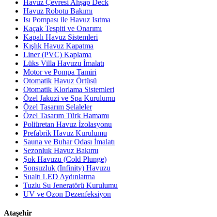
Havuz Çevresi Ahşap Deck
Havuz Robotu Bakımı
Isı Pompası ile Havuz Isıtma
Kaçak Tespiti ve Onarımı
Kapalı Havuz Sistemleri
Kışlık Havuz Kapatma
Liner (PVC) Kaplama
Lüks Villa Havuzu İmalatı
Motor ve Pompa Tamiri
Otomatik Havuz Örtüsü
Otomatik Klorlama Sistemleri
Özel Jakuzi ve Spa Kurulumu
Özel Tasarım Şelaleler
Özel Tasarım Türk Hamamı
Poliüretan Havuz İzolasyonu
Prefabrik Havuz Kurulumu
Sauna ve Buhar Odası İmalatı
Sezonluk Havuz Bakımı
Şok Havuzu (Cold Plunge)
Sonsuzluk (Infinity) Havuzu
Sualtı LED Aydınlatma
Tuzlu Su Jeneratörü Kurulumu
UV ve Ozon Dezenfeksiyon
Ataşehir