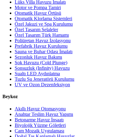
Lüks Villa Havuzu İmalatı
Motor ve Pompa Tamiri
Otomatik Havuz Örtüsü
Otomatik Klorlama Sistemleri
Özel Jakuzi ve Spa Kurulumu
Özel Tasarım Şelaleler
Özel Tasarım Türk Hamamı
Poliüretan Havuz İzolasyonu
Prefabrik Havuz Kurulumu
Sauna ve Buhar Odası İmalatı
Sezonluk Havuz Bakımı
Şok Havuzu (Cold Plunge)
Sonsuzluk (Infinity) Havuzu
Sualtı LED Aydınlatma
Tuzlu Su Jeneratörü Kurulumu
UV ve Ozon Dezenfeksiyon
Beykoz
Akıllı Havuz Otomasyonu
Anahtar Teslim Havuz Yapımı
Betonarme Havuz İnşaatı
Biyolojik Yüzme Göletleri
Cam Mozaik Uygulaması
Doğal Taş Kaplamalı Havuzlar