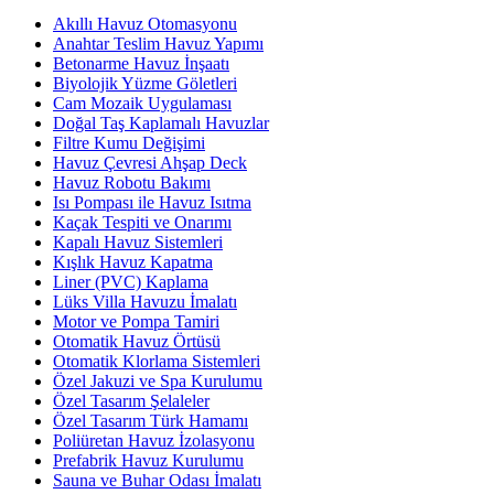
Akıllı Havuz Otomasyonu
Anahtar Teslim Havuz Yapımı
Betonarme Havuz İnşaatı
Biyolojik Yüzme Göletleri
Cam Mozaik Uygulaması
Doğal Taş Kaplamalı Havuzlar
Filtre Kumu Değişimi
Havuz Çevresi Ahşap Deck
Havuz Robotu Bakımı
Isı Pompası ile Havuz Isıtma
Kaçak Tespiti ve Onarımı
Kapalı Havuz Sistemleri
Kışlık Havuz Kapatma
Liner (PVC) Kaplama
Lüks Villa Havuzu İmalatı
Motor ve Pompa Tamiri
Otomatik Havuz Örtüsü
Otomatik Klorlama Sistemleri
Özel Jakuzi ve Spa Kurulumu
Özel Tasarım Şelaleler
Özel Tasarım Türk Hamamı
Poliüretan Havuz İzolasyonu
Prefabrik Havuz Kurulumu
Sauna ve Buhar Odası İmalatı