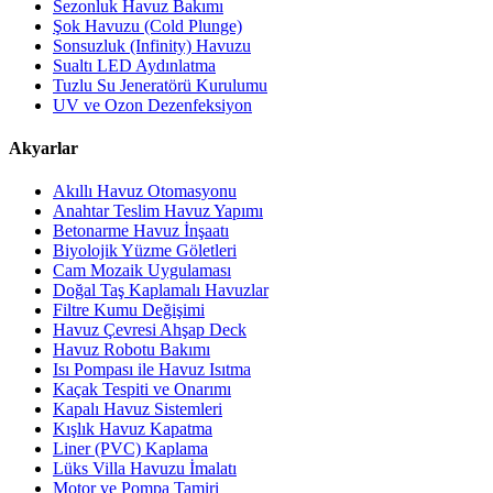
Sezonluk Havuz Bakımı
Şok Havuzu (Cold Plunge)
Sonsuzluk (Infinity) Havuzu
Sualtı LED Aydınlatma
Tuzlu Su Jeneratörü Kurulumu
UV ve Ozon Dezenfeksiyon
Akyarlar
Akıllı Havuz Otomasyonu
Anahtar Teslim Havuz Yapımı
Betonarme Havuz İnşaatı
Biyolojik Yüzme Göletleri
Cam Mozaik Uygulaması
Doğal Taş Kaplamalı Havuzlar
Filtre Kumu Değişimi
Havuz Çevresi Ahşap Deck
Havuz Robotu Bakımı
Isı Pompası ile Havuz Isıtma
Kaçak Tespiti ve Onarımı
Kapalı Havuz Sistemleri
Kışlık Havuz Kapatma
Liner (PVC) Kaplama
Lüks Villa Havuzu İmalatı
Motor ve Pompa Tamiri