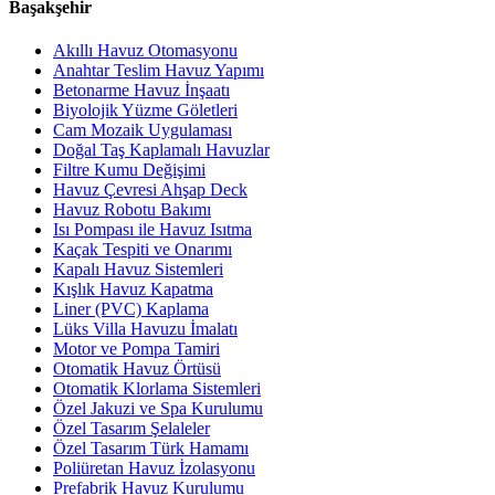
Başakşehir
Akıllı Havuz Otomasyonu
Anahtar Teslim Havuz Yapımı
Betonarme Havuz İnşaatı
Biyolojik Yüzme Göletleri
Cam Mozaik Uygulaması
Doğal Taş Kaplamalı Havuzlar
Filtre Kumu Değişimi
Havuz Çevresi Ahşap Deck
Havuz Robotu Bakımı
Isı Pompası ile Havuz Isıtma
Kaçak Tespiti ve Onarımı
Kapalı Havuz Sistemleri
Kışlık Havuz Kapatma
Liner (PVC) Kaplama
Lüks Villa Havuzu İmalatı
Motor ve Pompa Tamiri
Otomatik Havuz Örtüsü
Otomatik Klorlama Sistemleri
Özel Jakuzi ve Spa Kurulumu
Özel Tasarım Şelaleler
Özel Tasarım Türk Hamamı
Poliüretan Havuz İzolasyonu
Prefabrik Havuz Kurulumu