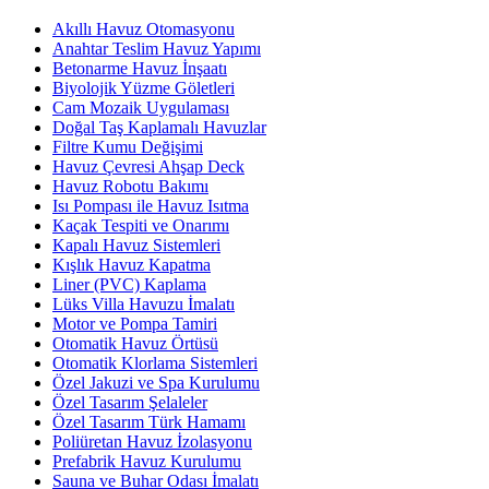
Akıllı Havuz Otomasyonu
Anahtar Teslim Havuz Yapımı
Betonarme Havuz İnşaatı
Biyolojik Yüzme Göletleri
Cam Mozaik Uygulaması
Doğal Taş Kaplamalı Havuzlar
Filtre Kumu Değişimi
Havuz Çevresi Ahşap Deck
Havuz Robotu Bakımı
Isı Pompası ile Havuz Isıtma
Kaçak Tespiti ve Onarımı
Kapalı Havuz Sistemleri
Kışlık Havuz Kapatma
Liner (PVC) Kaplama
Lüks Villa Havuzu İmalatı
Motor ve Pompa Tamiri
Otomatik Havuz Örtüsü
Otomatik Klorlama Sistemleri
Özel Jakuzi ve Spa Kurulumu
Özel Tasarım Şelaleler
Özel Tasarım Türk Hamamı
Poliüretan Havuz İzolasyonu
Prefabrik Havuz Kurulumu
Sauna ve Buhar Odası İmalatı