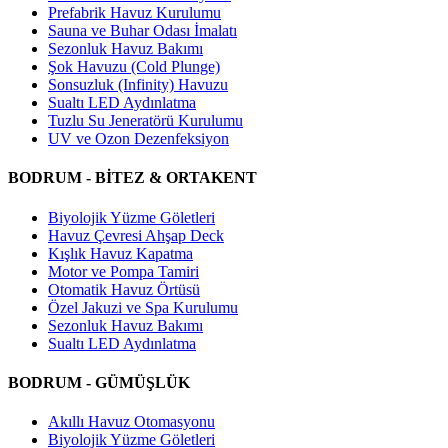
Prefabrik Havuz Kurulumu
Sauna ve Buhar Odası İmalatı
Sezonluk Havuz Bakımı
Şok Havuzu (Cold Plunge)
Sonsuzluk (Infinity) Havuzu
Sualtı LED Aydınlatma
Tuzlu Su Jeneratörü Kurulumu
UV ve Ozon Dezenfeksiyon
BODRUM - BİTEZ & ORTAKENT
Biyolojik Yüzme Göletleri
Havuz Çevresi Ahşap Deck
Kışlık Havuz Kapatma
Motor ve Pompa Tamiri
Otomatik Havuz Örtüsü
Özel Jakuzi ve Spa Kurulumu
Sezonluk Havuz Bakımı
Sualtı LED Aydınlatma
BODRUM - GÜMÜŞLÜK
Akıllı Havuz Otomasyonu
Biyolojik Yüzme Göletleri