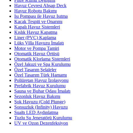
Filtre Kumu Değişimi
Havuz Çevresi Ahşap Deck
Havuz Robotu Bakımı
Isı Pompası ile Havuz Isıtma
Kaçak Tespiti ve Onarımı
Kapalı Havuz Sistemleri
Kışlık Havuz Kapatma
Liner (PVC) Kaplama
Lüks Villa Havuzu İmalatı
Motor ve Pompa Tamiri
Otomatik Havuz Örtüsü
Otomatik Klorlama Sistemleri
Özel Jakuzi ve Spa Kurulumu
Özel Tasarım Şelaleler
Özel Tasarım Türk Hamamı
Poliüretan Havuz İzolasyonu
Prefabrik Havuz Kurulumu
Sauna ve Buhar Odası İmalatı
Sezonluk Havuz Bakımı
Şok Havuzu (Cold Plunge)
Sonsuzluk (Infinity) Havuzu
Sualtı LED Aydınlatma
Tuzlu Su Jeneratörü Kurulumu
UV ve Ozon Dezenfeksiyon