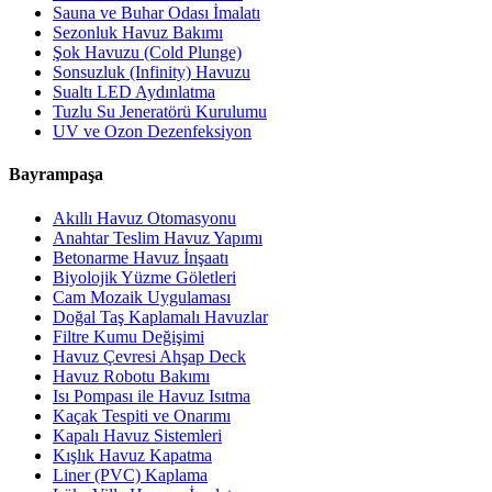
Sauna ve Buhar Odası İmalatı
Sezonluk Havuz Bakımı
Şok Havuzu (Cold Plunge)
Sonsuzluk (Infinity) Havuzu
Sualtı LED Aydınlatma
Tuzlu Su Jeneratörü Kurulumu
UV ve Ozon Dezenfeksiyon
Bayrampaşa
Akıllı Havuz Otomasyonu
Anahtar Teslim Havuz Yapımı
Betonarme Havuz İnşaatı
Biyolojik Yüzme Göletleri
Cam Mozaik Uygulaması
Doğal Taş Kaplamalı Havuzlar
Filtre Kumu Değişimi
Havuz Çevresi Ahşap Deck
Havuz Robotu Bakımı
Isı Pompası ile Havuz Isıtma
Kaçak Tespiti ve Onarımı
Kapalı Havuz Sistemleri
Kışlık Havuz Kapatma
Liner (PVC) Kaplama