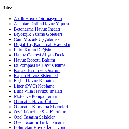
Bitez
Akıllı Havuz Otomasyonu
Anahtar Teslim Havuz Yapımı
Betonarme Havuz İnşaatı
Biyolojik Yüzme Göletleri
Cam Mozaik Uygulaması
Doğal Taş Kaplamalı Havuzlar
Filtre Kumu Değişimi
Havuz Çevresi Ahşap Deck
Havuz Robotu Bakımı
Isı Pompası ile Havuz Isıtma
Kaçak Tespiti ve Onarımı
Kapalı Havuz Sistemleri
Kışlık Havuz Kapatma
Liner (PVC) Kaplama
Lüks Villa Havuzu İmalatı
Motor ve Pompa Tamiri
Otomatik Havuz Örtüsü
Otomatik Klorlama Sistemleri
Özel Jakuzi ve Spa Kurulumu
Özel Tasarım Şelaleler
Özel Tasarım Türk Hamamı
Poliüretan Havuz İzolasyonu