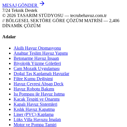
MESAJ GÖNDER
7/24 Teknik Destek
© 2026 TASARIM STÜDYOSU — tecrubehavuz.com.tr
// BÖLGESEL SEKTÖRE GÖRE ÇÖZÜM MATRİSİ — 2,406
DİNAMİK ÇÖZÜM
Adalar
Akıllı Havuz Otomasyonu
Anahtar Teslim Havuz Yapımı
Betonarme Havuz İnşaatı
Biyolojik Yüzme Göletleri
Cam Mozaik Uygulaması
Doğal Taş Kaplamalı Havuzlar
Filtre Kumu Değişimi
Havuz Çevresi Ahşap Deck
Havuz Robotu Bakımı
Isı Pompası ile Havuz Isıtma
Kaçak Tespiti ve Onarımı
Kapalı Havuz Sistemleri
Kışlık Havuz Kapatma
Liner (PVC) Kaplama
Lüks Villa Havuzu İmalatı
Motor ve Pompa Tamiri