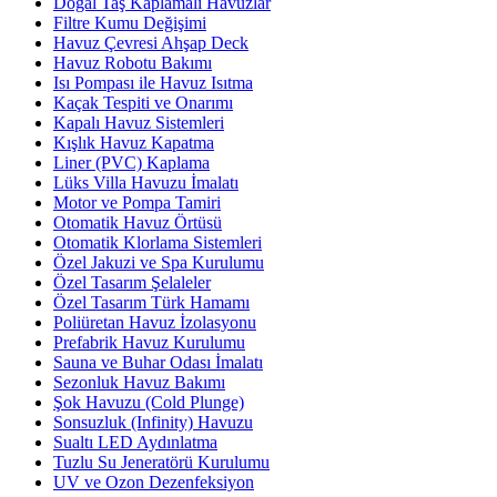
Doğal Taş Kaplamalı Havuzlar
Filtre Kumu Değişimi
Havuz Çevresi Ahşap Deck
Havuz Robotu Bakımı
Isı Pompası ile Havuz Isıtma
Kaçak Tespiti ve Onarımı
Kapalı Havuz Sistemleri
Kışlık Havuz Kapatma
Liner (PVC) Kaplama
Lüks Villa Havuzu İmalatı
Motor ve Pompa Tamiri
Otomatik Havuz Örtüsü
Otomatik Klorlama Sistemleri
Özel Jakuzi ve Spa Kurulumu
Özel Tasarım Şelaleler
Özel Tasarım Türk Hamamı
Poliüretan Havuz İzolasyonu
Prefabrik Havuz Kurulumu
Sauna ve Buhar Odası İmalatı
Sezonluk Havuz Bakımı
Şok Havuzu (Cold Plunge)
Sonsuzluk (Infinity) Havuzu
Sualtı LED Aydınlatma
Tuzlu Su Jeneratörü Kurulumu
UV ve Ozon Dezenfeksiyon