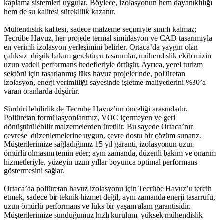
kaplama sistemleri uygular. Böylece, izolasyonun hem dayanıklılığı
hem de su kalitesi süreklilik kazanır.
Mühendislik kalitesi, sadece malzeme seçimiyle sınırlı kalmaz;
Tecrübe Havuz, her projede termal simülasyon ve CAD tasarımıyla
en verimli izolasyon yerleşimini belirler. Ortaca’da yaygın olan
çalıksız, düşük bakım gerektiren tasarımlar, mühendislik ekibimizin
uzun vadeli performans hedefleriyle örtüşür. Ayrıca, yerel turizm
sektörü için tasarlanmış lüks havuz projelerinde, poliüretan
izolasyon, enerji verimliliği sayesinde işletme maliyetlerini %30’a
varan oranlarda düşürür.
Sürdürülebilirlik de Tecrübe Havuz’un önceliği arasındadır.
Poliüretan formülasyonlarımız, VOC içermeyen ve geri
dönüştürülebilir malzemelerden üretilir. Bu sayede Ortaca’nın
çevresel düzenlemelerine uygun, çevre dostu bir çözüm sunarız.
Müşterilerimize sağladığımız 15 yıl garanti, izolasyonun uzun
ömürlü olmasını temin eder; aynı zamanda, düzenli bakım ve onarım
hizmetleriyle, yüzeyin uzun yıllar boyunca optimal performans
göstermesini sağlar.
Ortaca’da poliüretan havuz izolasyonu için Tecrübe Havuz’u tercih
etmek, sadece bir teknik hizmet değil, aynı zamanda enerji tasarrufu,
uzun ömürlü performans ve lüks bir yaşam alanı garantisidir.
Müşterilerimize sunduğumuz hızlı kurulum, yüksek mühendislik