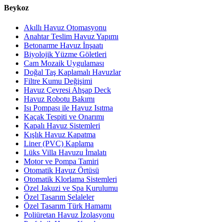
Beykoz
Akıllı Havuz Otomasyonu
Anahtar Teslim Havuz Yapımı
Betonarme Havuz İnşaatı
Biyolojik Yüzme Göletleri
Cam Mozaik Uygulaması
Doğal Taş Kaplamalı Havuzlar
Filtre Kumu Değişimi
Havuz Çevresi Ahşap Deck
Havuz Robotu Bakımı
Isı Pompası ile Havuz Isıtma
Kaçak Tespiti ve Onarımı
Kapalı Havuz Sistemleri
Kışlık Havuz Kapatma
Liner (PVC) Kaplama
Lüks Villa Havuzu İmalatı
Motor ve Pompa Tamiri
Otomatik Havuz Örtüsü
Otomatik Klorlama Sistemleri
Özel Jakuzi ve Spa Kurulumu
Özel Tasarım Şelaleler
Özel Tasarım Türk Hamamı
Poliüretan Havuz İzolasyonu