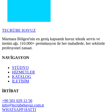
TECRÜBE
HAVUZ
Marmara Bölgesi'nin en geniş kapsamlı havuz teknik servis ve
üretim ağı. 110.000+ permütasyon ile her mahallede, her sektörde
profesyonel zanaat.
NAVİGASYON
STÜDYO
HİZMETLER
KATALOG
İLETİŞİM
İRTİBAT
+90 501 029 12 56
info@tecrubehavuz.com.tr
WHATSAPP HATTI