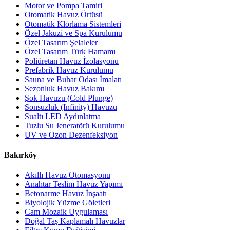
Motor ve Pompa Tamiri
Otomatik Havuz Örtüsü
Otomatik Klorlama Sistemleri
Özel Jakuzi ve Spa Kurulumu
Özel Tasarım Şelaleler
Özel Tasarım Türk Hamamı
Poliüretan Havuz İzolasyonu
Prefabrik Havuz Kurulumu
Sauna ve Buhar Odası İmalatı
Sezonluk Havuz Bakımı
Şok Havuzu (Cold Plunge)
Sonsuzluk (Infinity) Havuzu
Sualtı LED Aydınlatma
Tuzlu Su Jeneratörü Kurulumu
UV ve Ozon Dezenfeksiyon
Bakırköy
Akıllı Havuz Otomasyonu
Anahtar Teslim Havuz Yapımı
Betonarme Havuz İnşaatı
Biyolojik Yüzme Göletleri
Cam Mozaik Uygulaması
Doğal Taş Kaplamalı Havuzlar