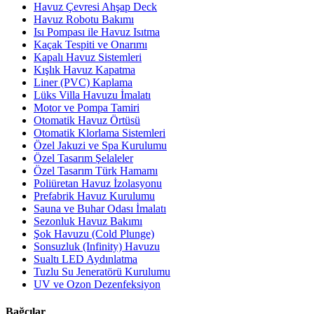
Havuz Çevresi Ahşap Deck
Havuz Robotu Bakımı
Isı Pompası ile Havuz Isıtma
Kaçak Tespiti ve Onarımı
Kapalı Havuz Sistemleri
Kışlık Havuz Kapatma
Liner (PVC) Kaplama
Lüks Villa Havuzu İmalatı
Motor ve Pompa Tamiri
Otomatik Havuz Örtüsü
Otomatik Klorlama Sistemleri
Özel Jakuzi ve Spa Kurulumu
Özel Tasarım Şelaleler
Özel Tasarım Türk Hamamı
Poliüretan Havuz İzolasyonu
Prefabrik Havuz Kurulumu
Sauna ve Buhar Odası İmalatı
Sezonluk Havuz Bakımı
Şok Havuzu (Cold Plunge)
Sonsuzluk (Infinity) Havuzu
Sualtı LED Aydınlatma
Tuzlu Su Jeneratörü Kurulumu
UV ve Ozon Dezenfeksiyon
Bağcılar