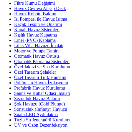
Filtre Kumu Değişimi
Havuz Çevresi Ahşap Deck
Havuz Robotu Bakımı
Isı Pompası ile Havuz Isıtma
Kaçak Tespiti ve Onarımı
Kapalı Havuz Sistemleri
Kışlık Havuz Kapatma
Liner (PVC) Kaplama
Lüks Villa Havuzu İmalatı
Motor ve Pompa Tamiri
Otomatik Havuz Örtüsü
Otomatik Klorlama Sistemleri
Özel Jakuzi ve Spa Kurulumu
Özel Tasarım Şelaleler
Özel Tasarım Türk Hamamı
Poliüretan Havuz İzolasyonu
Prefabrik Havuz Kurulumu
Sauna ve Buhar Odası İmalatı
Sezonluk Havuz Bakımı
Şok Havuzu (Cold Plunge)
Sonsuzluk (Infinity) Havuzu
Sualtı LED Aydınlatma
Tuzlu Su Jeneratörü Kurulumu
UV ve Ozon Dezenfeksiyon