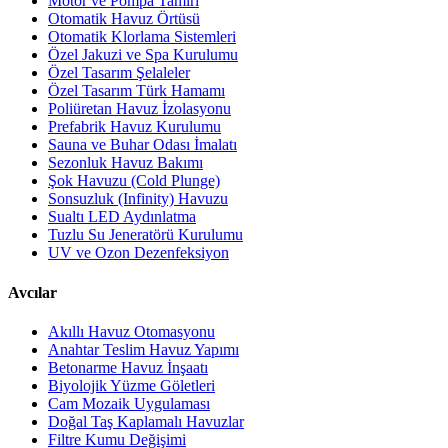
Motor ve Pompa Tamiri
Otomatik Havuz Örtüsü
Otomatik Klorlama Sistemleri
Özel Jakuzi ve Spa Kurulumu
Özel Tasarım Şelaleler
Özel Tasarım Türk Hamamı
Poliüretan Havuz İzolasyonu
Prefabrik Havuz Kurulumu
Sauna ve Buhar Odası İmalatı
Sezonluk Havuz Bakımı
Şok Havuzu (Cold Plunge)
Sonsuzluk (Infinity) Havuzu
Sualtı LED Aydınlatma
Tuzlu Su Jeneratörü Kurulumu
UV ve Ozon Dezenfeksiyon
Avcılar
Akıllı Havuz Otomasyonu
Anahtar Teslim Havuz Yapımı
Betonarme Havuz İnşaatı
Biyolojik Yüzme Göletleri
Cam Mozaik Uygulaması
Doğal Taş Kaplamalı Havuzlar
Filtre Kumu Değişimi