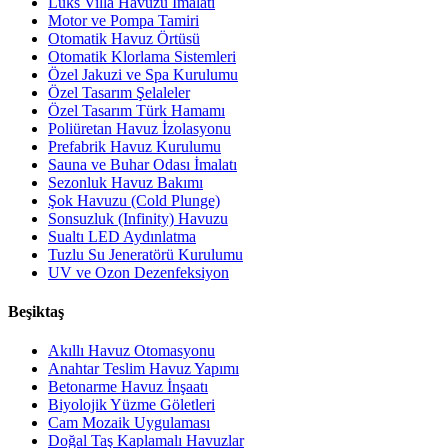
Lüks Villa Havuzu İmalatı
Motor ve Pompa Tamiri
Otomatik Havuz Örtüsü
Otomatik Klorlama Sistemleri
Özel Jakuzi ve Spa Kurulumu
Özel Tasarım Şelaleler
Özel Tasarım Türk Hamamı
Poliüretan Havuz İzolasyonu
Prefabrik Havuz Kurulumu
Sauna ve Buhar Odası İmalatı
Sezonluk Havuz Bakımı
Şok Havuzu (Cold Plunge)
Sonsuzluk (Infinity) Havuzu
Sualtı LED Aydınlatma
Tuzlu Su Jeneratörü Kurulumu
UV ve Ozon Dezenfeksiyon
Beşiktaş
Akıllı Havuz Otomasyonu
Anahtar Teslim Havuz Yapımı
Betonarme Havuz İnşaatı
Biyolojik Yüzme Göletleri
Cam Mozaik Uygulaması
Doğal Taş Kaplamalı Havuzlar