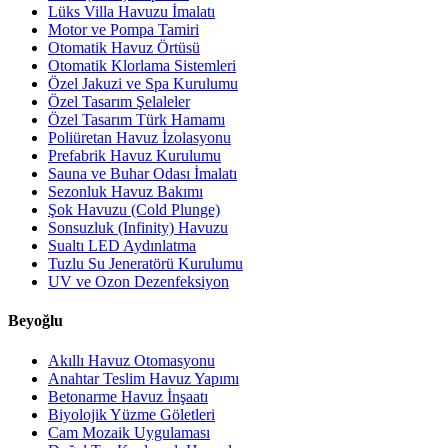
Lüks Villa Havuzu İmalatı
Motor ve Pompa Tamiri
Otomatik Havuz Örtüsü
Otomatik Klorlama Sistemleri
Özel Jakuzi ve Spa Kurulumu
Özel Tasarım Şelaleler
Özel Tasarım Türk Hamamı
Poliüretan Havuz İzolasyonu
Prefabrik Havuz Kurulumu
Sauna ve Buhar Odası İmalatı
Sezonluk Havuz Bakımı
Şok Havuzu (Cold Plunge)
Sonsuzluk (Infinity) Havuzu
Sualtı LED Aydınlatma
Tuzlu Su Jeneratörü Kurulumu
UV ve Ozon Dezenfeksiyon
Beyoğlu
Akıllı Havuz Otomasyonu
Anahtar Teslim Havuz Yapımı
Betonarme Havuz İnşaatı
Biyolojik Yüzme Göletleri
Cam Mozaik Uygulaması