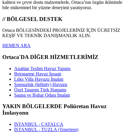
kalitesi ve çevre dostu malzemelerle, Ortaca’nın özgün ikliminde
bile mükemmel bir yüzme deneyimi yaratıyoruz.
// BÖLGESEL DESTEK
Ortaca BÖLGESİNDEKİ PROJELERİNİZ İÇİN ÜCRETSİZ
KEŞİF VE TEKNİK DANIŞMANLIK ALIN.
HEMEN ARA
Ortaca'DA DİĞER HİZMETLERİMİZ
Anahtar Teslim Havuz Yapımı
Betonarme Havuz İnşaatı
Lüks Villa Havuzu İmalatı
Sonsuzluk (Infinity) Havuzu
Özel Tasarım Türk Hamamı
Sauna ve Buhar Odası İmalatı
YAKIN BÖLGELERDE Poliüretan Havuz
İzolasyonu
İSTANBUL - ÇATALCA
İSTANBUL - TUZLA (Tepeören)