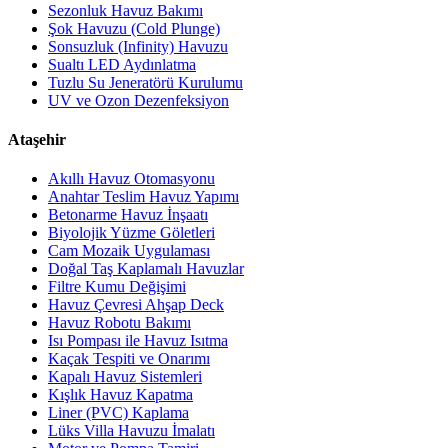
Sezonluk Havuz Bakımı
Şok Havuzu (Cold Plunge)
Sonsuzluk (Infinity) Havuzu
Sualtı LED Aydınlatma
Tuzlu Su Jeneratörü Kurulumu
UV ve Ozon Dezenfeksiyon
Ataşehir
Akıllı Havuz Otomasyonu
Anahtar Teslim Havuz Yapımı
Betonarme Havuz İnşaatı
Biyolojik Yüzme Göletleri
Cam Mozaik Uygulaması
Doğal Taş Kaplamalı Havuzlar
Filtre Kumu Değişimi
Havuz Çevresi Ahşap Deck
Havuz Robotu Bakımı
Isı Pompası ile Havuz Isıtma
Kaçak Tespiti ve Onarımı
Kapalı Havuz Sistemleri
Kışlık Havuz Kapatma
Liner (PVC) Kaplama
Lüks Villa Havuzu İmalatı