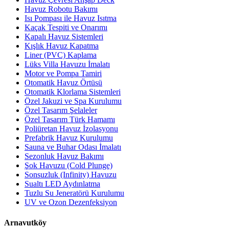
Havuz Robotu Bakımı
Isı Pompası ile Havuz Isıtma
Kaçak Tespiti ve Onarımı
Kapalı Havuz Sistemleri
Kışlık Havuz Kapatma
Liner (PVC) Kaplama
Lüks Villa Havuzu İmalatı
Motor ve Pompa Tamiri
Otomatik Havuz Örtüsü
Otomatik Klorlama Sistemleri
Özel Jakuzi ve Spa Kurulumu
Özel Tasarım Şelaleler
Özel Tasarım Türk Hamamı
Poliüretan Havuz İzolasyonu
Prefabrik Havuz Kurulumu
Sauna ve Buhar Odası İmalatı
Sezonluk Havuz Bakımı
Şok Havuzu (Cold Plunge)
Sonsuzluk (Infinity) Havuzu
Sualtı LED Aydınlatma
Tuzlu Su Jeneratörü Kurulumu
UV ve Ozon Dezenfeksiyon
Arnavutköy