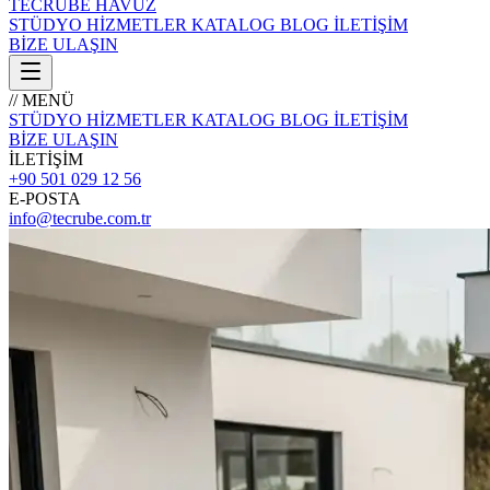
TECRÜBE
HAVUZ
STÜDYO
HİZMETLER
KATALOG
BLOG
İLETİŞİM
BİZE ULAŞIN
// MENÜ
STÜDYO
HİZMETLER
KATALOG
BLOG
İLETİŞİM
BİZE ULAŞIN
İLETİŞİM
+90 501 029 12 56
E-POSTA
info@tecrube.com.tr