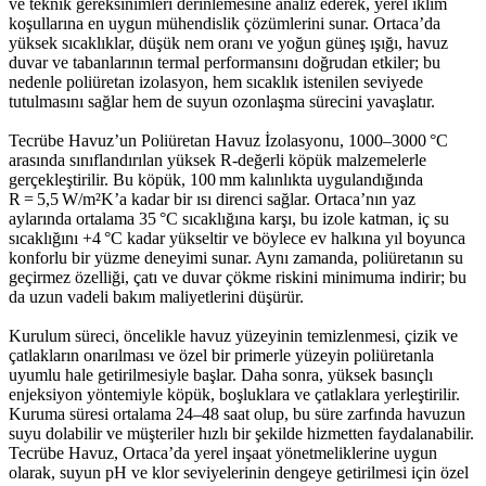
ve teknik gereksinimleri derinlemesine analiz ederek, yerel iklim
koşullarına en uygun mühendislik çözümlerini sunar. Ortaca’da
yüksek sıcaklıklar, düşük nem oranı ve yoğun güneş ışığı, havuz
duvar ve tabanlarının termal performansını doğrudan etkiler; bu
nedenle poliüretan izolasyon, hem sıcaklık istenilen seviyede
tutulmasını sağlar hem de suyun ozonlaşma sürecini yavaşlatır.
Tecrübe Havuz’un Poliüretan Havuz İzolasyonu, 1000–3000 °C
arasında sınıflandırılan yüksek R‑değerli köpük malzemelerle
gerçekleştirilir. Bu köpük, 100 mm kalınlıkta uygulandığında
R = 5,5 W/m²K’a kadar bir ısı direnci sağlar. Ortaca’nın yaz
aylarında ortalama 35 °C sıcaklığına karşı, bu izole katman, iç su
sıcaklığını +4 °C kadar yükseltir ve böylece ev halkına yıl boyunca
konforlu bir yüzme deneyimi sunar. Aynı zamanda, poliüretanın su
geçirmez özelliği, çatı ve duvar çökme riskini minimuma indirir; bu
da uzun vadeli bakım maliyetlerini düşürür.
Kurulum süreci, öncelikle havuz yüzeyinin temizlenmesi, çizik ve
çatlakların onarılması ve özel bir primerle yüzeyin poliüretanla
uyumlu hale getirilmesiyle başlar. Daha sonra, yüksek basınçlı
enjeksiyon yöntemiyle köpük, boşluklara ve çatlaklara yerleştirilir.
Kuruma süresi ortalama 24–48 saat olup, bu süre zarfında havuzun
suyu dolabilir ve müşteriler hızlı bir şekilde hizmetten faydalanabilir.
Tecrübe Havuz, Ortaca’da yerel inşaat yönetmeliklerine uygun
olarak, suyun pH ve klor seviyelerinin dengeye getirilmesi için özel