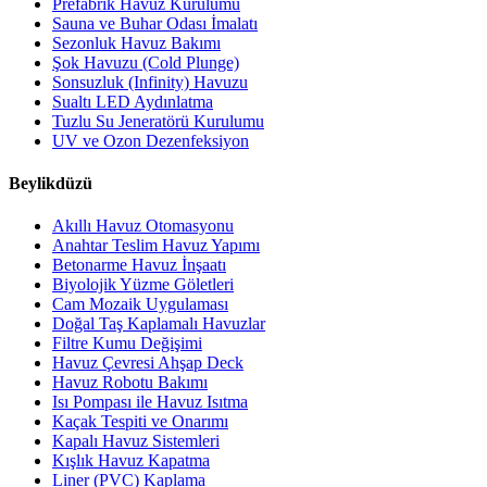
Prefabrik Havuz Kurulumu
Sauna ve Buhar Odası İmalatı
Sezonluk Havuz Bakımı
Şok Havuzu (Cold Plunge)
Sonsuzluk (Infinity) Havuzu
Sualtı LED Aydınlatma
Tuzlu Su Jeneratörü Kurulumu
UV ve Ozon Dezenfeksiyon
Beylikdüzü
Akıllı Havuz Otomasyonu
Anahtar Teslim Havuz Yapımı
Betonarme Havuz İnşaatı
Biyolojik Yüzme Göletleri
Cam Mozaik Uygulaması
Doğal Taş Kaplamalı Havuzlar
Filtre Kumu Değişimi
Havuz Çevresi Ahşap Deck
Havuz Robotu Bakımı
Isı Pompası ile Havuz Isıtma
Kaçak Tespiti ve Onarımı
Kapalı Havuz Sistemleri
Kışlık Havuz Kapatma
Liner (PVC) Kaplama