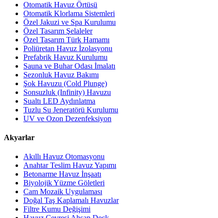
Otomatik Havuz Örtüsü
Otomatik Klorlama Sistemleri
Özel Jakuzi ve Spa Kurulumu
Özel Tasarım Şelaleler
Özel Tasarım Türk Hamamı
Poliüretan Havuz İzolasyonu
Prefabrik Havuz Kurulumu
Sauna ve Buhar Odası İmalatı
Sezonluk Havuz Bakımı
Şok Havuzu (Cold Plunge)
Sonsuzluk (Infinity) Havuzu
Sualtı LED Aydınlatma
Tuzlu Su Jeneratörü Kurulumu
UV ve Ozon Dezenfeksiyon
Akyarlar
Akıllı Havuz Otomasyonu
Anahtar Teslim Havuz Yapımı
Betonarme Havuz İnşaatı
Biyolojik Yüzme Göletleri
Cam Mozaik Uygulaması
Doğal Taş Kaplamalı Havuzlar
Filtre Kumu Değişimi
Havuz Çevresi Ahşap Deck