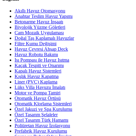
Akıllı Havuz Otomasyonu
Anahtar Teslim Havuz Yapımı
Betonarme Havuz İnşaatı
Biyolojik Yüzme Göletleri
Cam Mozaik Uygulaması
Doğal Taş Kaplamalı Havuzlar
Filtre Kumu Değişimi
Havuz Çevresi Ahşap Deck
Havuz Robotu Bakımı
Isı Pompası ile Havuz Isıtma
Kaçak Tespiti ve Onarımı
Kapalı Havuz Sistemleri
Kışlık Havuz Kapatma
Liner (PVC) Kaplama
Lüks Villa Havuzu İmalatı
Motor ve Pompa Tamiri
Otomatik Havuz Örtüsü
Otomatik Klorlama Sistemleri
Özel Jakuzi ve Spa Kurulumu
Özel Tasarım Şelaleler
Özel Tasarım Türk Hamamı
Poliüretan Havuz İzolasyonu
Prefabrik Havuz Kurulumu