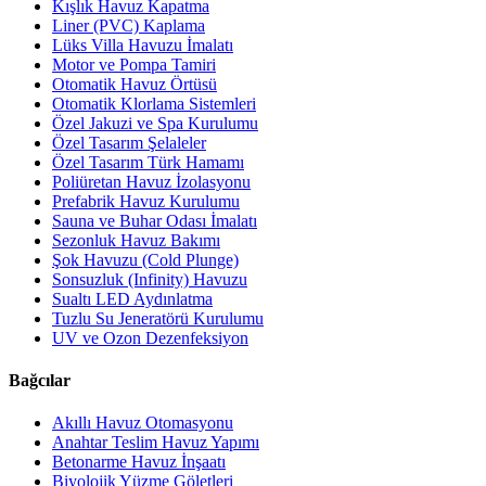
Kışlık Havuz Kapatma
Liner (PVC) Kaplama
Lüks Villa Havuzu İmalatı
Motor ve Pompa Tamiri
Otomatik Havuz Örtüsü
Otomatik Klorlama Sistemleri
Özel Jakuzi ve Spa Kurulumu
Özel Tasarım Şelaleler
Özel Tasarım Türk Hamamı
Poliüretan Havuz İzolasyonu
Prefabrik Havuz Kurulumu
Sauna ve Buhar Odası İmalatı
Sezonluk Havuz Bakımı
Şok Havuzu (Cold Plunge)
Sonsuzluk (Infinity) Havuzu
Sualtı LED Aydınlatma
Tuzlu Su Jeneratörü Kurulumu
UV ve Ozon Dezenfeksiyon
Bağcılar
Akıllı Havuz Otomasyonu
Anahtar Teslim Havuz Yapımı
Betonarme Havuz İnşaatı
Biyolojik Yüzme Göletleri