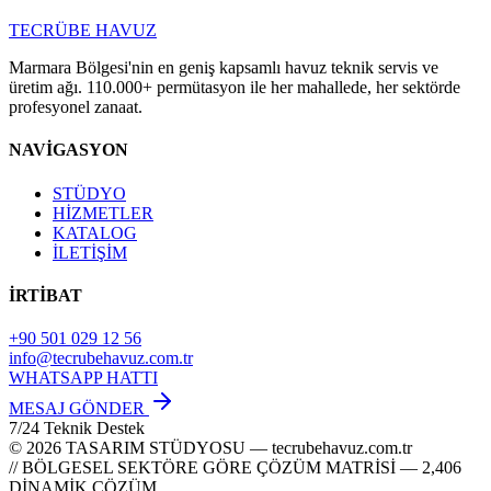
TECRÜBE
HAVUZ
Marmara Bölgesi'nin en geniş kapsamlı havuz teknik servis ve
üretim ağı. 110.000+ permütasyon ile her mahallede, her sektörde
profesyonel zanaat.
NAVİGASYON
STÜDYO
HİZMETLER
KATALOG
İLETİŞİM
İRTİBAT
+90 501 029 12 56
info@tecrubehavuz.com.tr
WHATSAPP HATTI
MESAJ GÖNDER
7/24 Teknik Destek
© 2026 TASARIM STÜDYOSU — tecrubehavuz.com.tr
// BÖLGESEL SEKTÖRE GÖRE ÇÖZÜM MATRİSİ — 2,406
DİNAMİK ÇÖZÜM