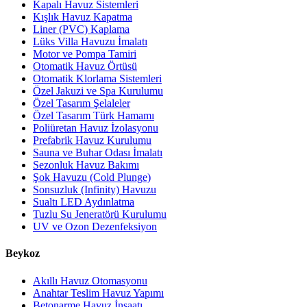
Kapalı Havuz Sistemleri
Kışlık Havuz Kapatma
Liner (PVC) Kaplama
Lüks Villa Havuzu İmalatı
Motor ve Pompa Tamiri
Otomatik Havuz Örtüsü
Otomatik Klorlama Sistemleri
Özel Jakuzi ve Spa Kurulumu
Özel Tasarım Şelaleler
Özel Tasarım Türk Hamamı
Poliüretan Havuz İzolasyonu
Prefabrik Havuz Kurulumu
Sauna ve Buhar Odası İmalatı
Sezonluk Havuz Bakımı
Şok Havuzu (Cold Plunge)
Sonsuzluk (Infinity) Havuzu
Sualtı LED Aydınlatma
Tuzlu Su Jeneratörü Kurulumu
UV ve Ozon Dezenfeksiyon
Beykoz
Akıllı Havuz Otomasyonu
Anahtar Teslim Havuz Yapımı
Betonarme Havuz İnşaatı