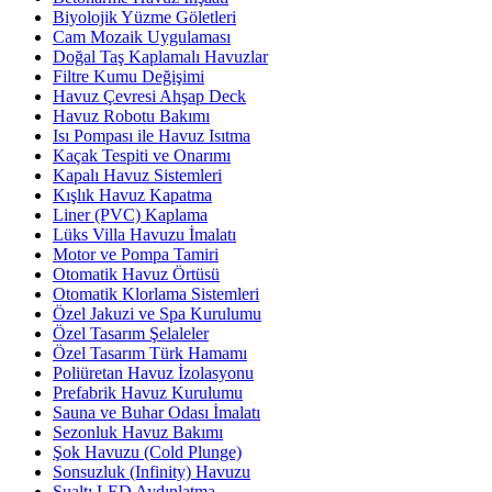
Biyolojik Yüzme Göletleri
Cam Mozaik Uygulaması
Doğal Taş Kaplamalı Havuzlar
Filtre Kumu Değişimi
Havuz Çevresi Ahşap Deck
Havuz Robotu Bakımı
Isı Pompası ile Havuz Isıtma
Kaçak Tespiti ve Onarımı
Kapalı Havuz Sistemleri
Kışlık Havuz Kapatma
Liner (PVC) Kaplama
Lüks Villa Havuzu İmalatı
Motor ve Pompa Tamiri
Otomatik Havuz Örtüsü
Otomatik Klorlama Sistemleri
Özel Jakuzi ve Spa Kurulumu
Özel Tasarım Şelaleler
Özel Tasarım Türk Hamamı
Poliüretan Havuz İzolasyonu
Prefabrik Havuz Kurulumu
Sauna ve Buhar Odası İmalatı
Sezonluk Havuz Bakımı
Şok Havuzu (Cold Plunge)
Sonsuzluk (Infinity) Havuzu
Sualtı LED Aydınlatma