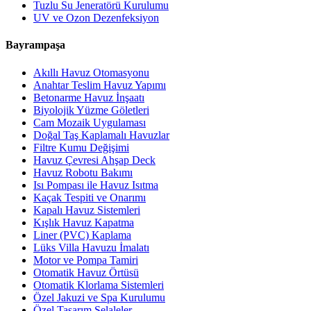
Tuzlu Su Jeneratörü Kurulumu
UV ve Ozon Dezenfeksiyon
Bayrampaşa
Akıllı Havuz Otomasyonu
Anahtar Teslim Havuz Yapımı
Betonarme Havuz İnşaatı
Biyolojik Yüzme Göletleri
Cam Mozaik Uygulaması
Doğal Taş Kaplamalı Havuzlar
Filtre Kumu Değişimi
Havuz Çevresi Ahşap Deck
Havuz Robotu Bakımı
Isı Pompası ile Havuz Isıtma
Kaçak Tespiti ve Onarımı
Kapalı Havuz Sistemleri
Kışlık Havuz Kapatma
Liner (PVC) Kaplama
Lüks Villa Havuzu İmalatı
Motor ve Pompa Tamiri
Otomatik Havuz Örtüsü
Otomatik Klorlama Sistemleri
Özel Jakuzi ve Spa Kurulumu
Özel Tasarım Şelaleler