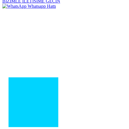
BİZİMLE İLETİŞİME GEÇİN
Whatsapp Hattı