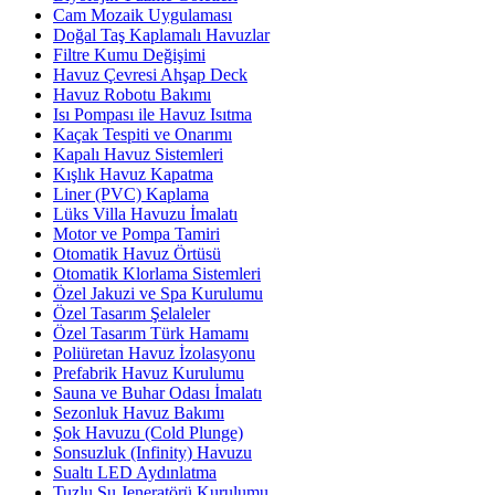
Cam Mozaik Uygulaması
Doğal Taş Kaplamalı Havuzlar
Filtre Kumu Değişimi
Havuz Çevresi Ahşap Deck
Havuz Robotu Bakımı
Isı Pompası ile Havuz Isıtma
Kaçak Tespiti ve Onarımı
Kapalı Havuz Sistemleri
Kışlık Havuz Kapatma
Liner (PVC) Kaplama
Lüks Villa Havuzu İmalatı
Motor ve Pompa Tamiri
Otomatik Havuz Örtüsü
Otomatik Klorlama Sistemleri
Özel Jakuzi ve Spa Kurulumu
Özel Tasarım Şelaleler
Özel Tasarım Türk Hamamı
Poliüretan Havuz İzolasyonu
Prefabrik Havuz Kurulumu
Sauna ve Buhar Odası İmalatı
Sezonluk Havuz Bakımı
Şok Havuzu (Cold Plunge)
Sonsuzluk (Infinity) Havuzu
Sualtı LED Aydınlatma
Tuzlu Su Jeneratörü Kurulumu