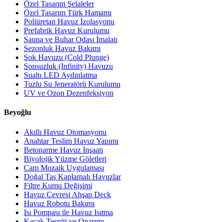
Özel Tasarım Şelaleler
Özel Tasarım Türk Hamamı
Poliüretan Havuz İzolasyonu
Prefabrik Havuz Kurulumu
Sauna ve Buhar Odası İmalatı
Sezonluk Havuz Bakımı
Şok Havuzu (Cold Plunge)
Sonsuzluk (Infinity) Havuzu
Sualtı LED Aydınlatma
Tuzlu Su Jeneratörü Kurulumu
UV ve Ozon Dezenfeksiyon
Beyoğlu
Akıllı Havuz Otomasyonu
Anahtar Teslim Havuz Yapımı
Betonarme Havuz İnşaatı
Biyolojik Yüzme Göletleri
Cam Mozaik Uygulaması
Doğal Taş Kaplamalı Havuzlar
Filtre Kumu Değişimi
Havuz Çevresi Ahşap Deck
Havuz Robotu Bakımı
Isı Pompası ile Havuz Isıtma
Kaçak Tespiti ve Onarımı