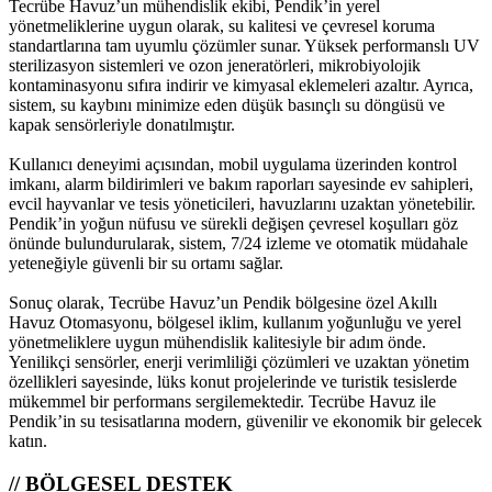
Tecrübe Havuz’un mühendislik ekibi, Pendik’in yerel
yönetmeliklerine uygun olarak, su kalitesi ve çevresel koruma
standartlarına tam uyumlu çözümler sunar. Yüksek performanslı UV
sterilizasyon sistemleri ve ozon jeneratörleri, mikrobiyolojik
kontaminasyonu sıfıra indirir ve kimyasal eklemeleri azaltır. Ayrıca,
sistem, su kaybını minimize eden düşük basınçlı su döngüsü ve
kapak sensörleriyle donatılmıştır.
Kullanıcı deneyimi açısından, mobil uygulama üzerinden kontrol
imkanı, alarm bildirimleri ve bakım raporları sayesinde ev sahipleri,
evcil hayvanlar ve tesis yöneticileri, havuzlarını uzaktan yönetebilir.
Pendik’in yoğun nüfusu ve sürekli değişen çevresel koşulları göz
önünde bulundurularak, sistem, 7/24 izleme ve otomatik müdahale
yeteneğiyle güvenli bir su ortamı sağlar.
Sonuç olarak, Tecrübe Havuz’un Pendik bölgesine özel Akıllı
Havuz Otomasyonu, bölgesel iklim, kullanım yoğunluğu ve yerel
yönetmeliklere uygun mühendislik kalitesiyle bir adım önde.
Yenilikçi sensörler, enerji verimliliği çözümleri ve uzaktan yönetim
özellikleri sayesinde, lüks konut projelerinde ve turistik tesislerde
mükemmel bir performans sergilemektedir. Tecrübe Havuz ile
Pendik’in su tesisatlarına modern, güvenilir ve ekonomik bir gelecek
katın.
// BÖLGESEL DESTEK