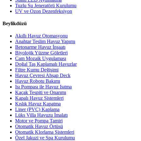
Tuzlu Su Jeneratörü Kurulumu
UV ve Ozon Dezenfeksiyon
Beylikdüzü
Akıllı Havuz Otomasyonu
Anahtar Teslim Havuz Yapımı
Betonarme Havuz İnşaatı
Biyolojik Yüzme Göletleri
Cam Mozaik Uygulaması
Doğal Taş Kaplamalı Havuzlar
Filtre Kumu Değişimi
Havuz Çevresi Ahşap Deck
Havuz Robotu Bakımı
Isı Pompası ile Havuz Isıtma
Kaçak Tespiti ve Onarımı
Kapalı Havuz Sistemleri
Kışlık Havuz Kapatma
Liner (PVC) Kaplama
Lüks Villa Havuzu İmalatı
Motor ve Pompa Tamiri
Otomatik Havuz Örtüsü
Otomatik Klorlama Sistemleri
Özel Jakuzi ve Spa Kurulumu