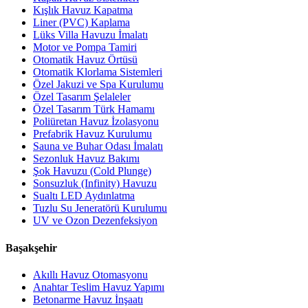
Kışlık Havuz Kapatma
Liner (PVC) Kaplama
Lüks Villa Havuzu İmalatı
Motor ve Pompa Tamiri
Otomatik Havuz Örtüsü
Otomatik Klorlama Sistemleri
Özel Jakuzi ve Spa Kurulumu
Özel Tasarım Şelaleler
Özel Tasarım Türk Hamamı
Poliüretan Havuz İzolasyonu
Prefabrik Havuz Kurulumu
Sauna ve Buhar Odası İmalatı
Sezonluk Havuz Bakımı
Şok Havuzu (Cold Plunge)
Sonsuzluk (Infinity) Havuzu
Sualtı LED Aydınlatma
Tuzlu Su Jeneratörü Kurulumu
UV ve Ozon Dezenfeksiyon
Başakşehir
Akıllı Havuz Otomasyonu
Anahtar Teslim Havuz Yapımı
Betonarme Havuz İnşaatı