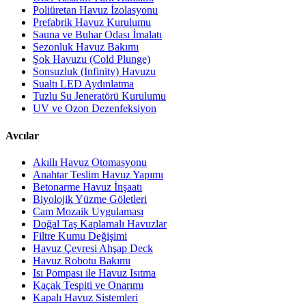
Poliüretan Havuz İzolasyonu
Prefabrik Havuz Kurulumu
Sauna ve Buhar Odası İmalatı
Sezonluk Havuz Bakımı
Şok Havuzu (Cold Plunge)
Sonsuzluk (Infinity) Havuzu
Sualtı LED Aydınlatma
Tuzlu Su Jeneratörü Kurulumu
UV ve Ozon Dezenfeksiyon
Avcılar
Akıllı Havuz Otomasyonu
Anahtar Teslim Havuz Yapımı
Betonarme Havuz İnşaatı
Biyolojik Yüzme Göletleri
Cam Mozaik Uygulaması
Doğal Taş Kaplamalı Havuzlar
Filtre Kumu Değişimi
Havuz Çevresi Ahşap Deck
Havuz Robotu Bakımı
Isı Pompası ile Havuz Isıtma
Kaçak Tespiti ve Onarımı
Kapalı Havuz Sistemleri