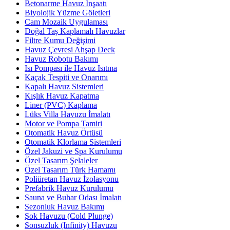
Betonarme Havuz İnşaatı
Biyolojik Yüzme Göletleri
Cam Mozaik Uygulaması
Doğal Taş Kaplamalı Havuzlar
Filtre Kumu Değişimi
Havuz Çevresi Ahşap Deck
Havuz Robotu Bakımı
Isı Pompası ile Havuz Isıtma
Kaçak Tespiti ve Onarımı
Kapalı Havuz Sistemleri
Kışlık Havuz Kapatma
Liner (PVC) Kaplama
Lüks Villa Havuzu İmalatı
Motor ve Pompa Tamiri
Otomatik Havuz Örtüsü
Otomatik Klorlama Sistemleri
Özel Jakuzi ve Spa Kurulumu
Özel Tasarım Şelaleler
Özel Tasarım Türk Hamamı
Poliüretan Havuz İzolasyonu
Prefabrik Havuz Kurulumu
Sauna ve Buhar Odası İmalatı
Sezonluk Havuz Bakımı
Şok Havuzu (Cold Plunge)
Sonsuzluk (Infinity) Havuzu