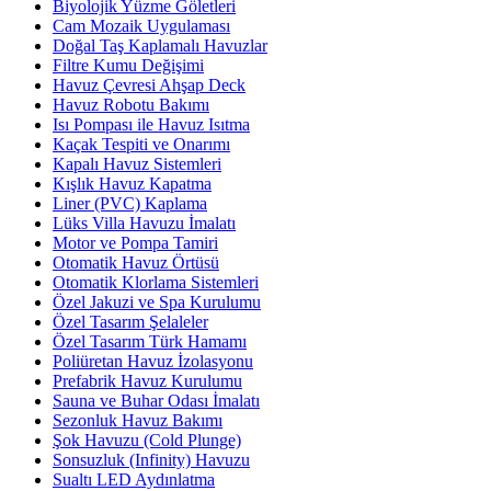
Biyolojik Yüzme Göletleri
Cam Mozaik Uygulaması
Doğal Taş Kaplamalı Havuzlar
Filtre Kumu Değişimi
Havuz Çevresi Ahşap Deck
Havuz Robotu Bakımı
Isı Pompası ile Havuz Isıtma
Kaçak Tespiti ve Onarımı
Kapalı Havuz Sistemleri
Kışlık Havuz Kapatma
Liner (PVC) Kaplama
Lüks Villa Havuzu İmalatı
Motor ve Pompa Tamiri
Otomatik Havuz Örtüsü
Otomatik Klorlama Sistemleri
Özel Jakuzi ve Spa Kurulumu
Özel Tasarım Şelaleler
Özel Tasarım Türk Hamamı
Poliüretan Havuz İzolasyonu
Prefabrik Havuz Kurulumu
Sauna ve Buhar Odası İmalatı
Sezonluk Havuz Bakımı
Şok Havuzu (Cold Plunge)
Sonsuzluk (Infinity) Havuzu
Sualtı LED Aydınlatma