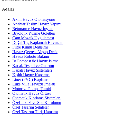
Adalar
Akıllı Havuz Otomasyonu
Anahtar Teslim Havuz Yapımı
Betonarme Havuz İnşaatı
Biyolojik Yüzme Göletleri
Cam Mozaik Uygulaması
Doğal Taş Kaplamalı Havuzlar
Filtre Kumu Değişimi
Havuz Çevresi Ahşap Deck
Havuz Robotu Bakımı
Isı Pompası ile Havuz Isıtma
Kaçak Tespiti ve Onarımı
Kapalı Havuz Sistemleri
Kışlık Havuz Kapatma
Liner (PVC) Kaplama
Lüks Villa Havuzu İmalatı
Motor ve Pompa Tamiri
Otomatik Havuz Örtüsü
Otomatik Klorlama Sistemleri
Özel Jakuzi ve Spa Kurulumu
Özel Tasarım Şelaleler
Özel Tasarım Türk Hamamı