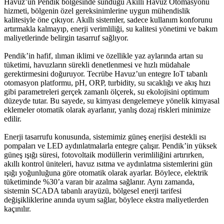
Havuz’un Pendik bölgesinde sunduğu Akıllı Havuz Otomasyonu
hizmeti, bölgenin özel gereksinimlerine uygun mühendislik
kalitesiyle öne çıkıyor. Akıllı sistemler, sadece kullanım konforunu
artırmakla kalmayıp, enerji verimliliği, su kalitesi yönetimi ve bakım
maliyetlerinde belirgin tasarruf sağlıyor.
Pendik’in hafif, ılıman iklimi ve özellikle yaz aylarında artan su
tüketimi, havuzların sürekli denetlenmesi ve hızlı müdahale
gerektirmesini doğuruyor. Tecrübe Havuz’un entegre IoT tabanlı
otomasyon platformu, pH, ORP, turbidity, su sıcaklığı ve akış hızı
gibi parametreleri gerçek zamanlı ölçerek, su ekolojisini optimum
düzeyde tutar. Bu sayede, su kimyası dengelemeye yönelik kimyasal
eklemeler otomatik olarak ayarlanır, yanlış dozaj riskleri minimize
edilir.
Enerji tasarrufu konusunda, sistemimiz güneş enerjisi destekli ısı
pompaları ve LED aydınlatmalarla entegre çalışır. Pendik’in yüksek
güneş ışığı süresi, fotovoltaik modüllerin verimliliğini artırırken,
akıllı kontrol üniteleri, havuz ısıtma ve aydınlatma sistemlerini gün
ışığı yoğunluğuna göre otomatik olarak ayarlar. Böylece, elektrik
tüketiminde %30’a varan bir azalma sağlanır. Aynı zamanda,
sistemin SCADA tabanlı arayüzü, bölgesel enerji tarifesi
değişikliklerine anında uyum sağlar, böylece ekstra maliyetlerden
kaçınılır.