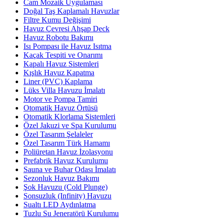
Cam Mozaik Uygulaması
Doğal Taş Kaplamalı Havuzlar
Filtre Kumu Değişimi
Havuz Çevresi Ahşap Deck
Havuz Robotu Bakımı
Isı Pompası ile Havuz Isıtma
Kaçak Tespiti ve Onarımı
Kapalı Havuz Sistemleri
Kışlık Havuz Kapatma
Liner (PVC) Kaplama
Lüks Villa Havuzu İmalatı
Motor ve Pompa Tamiri
Otomatik Havuz Örtüsü
Otomatik Klorlama Sistemleri
Özel Jakuzi ve Spa Kurulumu
Özel Tasarım Şelaleler
Özel Tasarım Türk Hamamı
Poliüretan Havuz İzolasyonu
Prefabrik Havuz Kurulumu
Sauna ve Buhar Odası İmalatı
Sezonluk Havuz Bakımı
Şok Havuzu (Cold Plunge)
Sonsuzluk (Infinity) Havuzu
Sualtı LED Aydınlatma
Tuzlu Su Jeneratörü Kurulumu