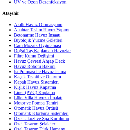
UV ve Ozon Dezenfeksiyon
Ataşehir
Akıllı Havuz Otomasyonu
Anahtar Teslim Havuz Yapımı
Betonarme Havuz İnşaatı
Biyolojik Yüzme Göletleri
Cam Mozaik Uygulaması
Doğal Taş Kaplamalı Havuzlar
Filtre Kumu Değişimi
Havuz Çevresi Ahşap Deck
Havuz Robotu Bakımı
Isı Pompası ile Havuz Isıtma
Kaçak Tespiti ve Onarımı
Kapalı Havuz Sistemleri
Kışlık Havuz Kapatma
Liner (PVC) Kaplama
Lüks Villa Havuzu İmalatı
Motor ve Pompa Tamiri
Otomatik Havuz Örtüsü
Otomatik Klorlama Sistemleri
Özel Jakuzi ve Spa Kurulumu
Özel Tasarım Şelaleler
Özel Tasarım Türk Hamamı