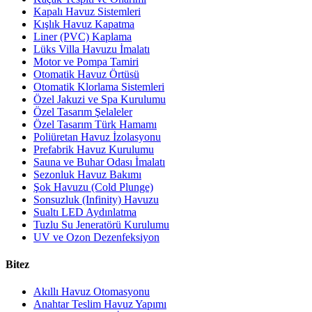
Kapalı Havuz Sistemleri
Kışlık Havuz Kapatma
Liner (PVC) Kaplama
Lüks Villa Havuzu İmalatı
Motor ve Pompa Tamiri
Otomatik Havuz Örtüsü
Otomatik Klorlama Sistemleri
Özel Jakuzi ve Spa Kurulumu
Özel Tasarım Şelaleler
Özel Tasarım Türk Hamamı
Poliüretan Havuz İzolasyonu
Prefabrik Havuz Kurulumu
Sauna ve Buhar Odası İmalatı
Sezonluk Havuz Bakımı
Şok Havuzu (Cold Plunge)
Sonsuzluk (Infinity) Havuzu
Sualtı LED Aydınlatma
Tuzlu Su Jeneratörü Kurulumu
UV ve Ozon Dezenfeksiyon
Bitez
Akıllı Havuz Otomasyonu
Anahtar Teslim Havuz Yapımı