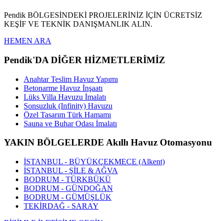
Pendik BÖLGESİNDEKİ PROJELERİNİZ İÇİN ÜCRETSİZ
KEŞİF VE TEKNİK DANIŞMANLIK ALIN.
HEMEN ARA
Pendik'DA DİĞER HİZMETLERİMİZ
Anahtar Teslim Havuz Yapımı
Betonarme Havuz İnşaatı
Lüks Villa Havuzu İmalatı
Sonsuzluk (Infinity) Havuzu
Özel Tasarım Türk Hamamı
Sauna ve Buhar Odası İmalatı
YAKIN BÖLGELERDE Akıllı Havuz Otomasyonu
İSTANBUL - BÜYÜKÇEKMECE (Alkent)
İSTANBUL - ŞİLE & AĞVA
BODRUM - TÜRKBÜKÜ
BODRUM - GÜNDOĞAN
BODRUM - GÜMÜŞLÜK
TEKİRDAĞ - SARAY