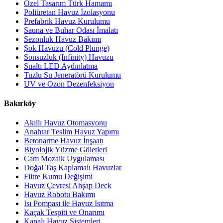
Özel Tasarım Türk Hamamı
Poliüretan Havuz İzolasyonu
Prefabrik Havuz Kurulumu
Sauna ve Buhar Odası İmalatı
Sezonluk Havuz Bakımı
Şok Havuzu (Cold Plunge)
Sonsuzluk (Infinity) Havuzu
Sualtı LED Aydınlatma
Tuzlu Su Jeneratörü Kurulumu
UV ve Ozon Dezenfeksiyon
Bakırköy
Akıllı Havuz Otomasyonu
Anahtar Teslim Havuz Yapımı
Betonarme Havuz İnşaatı
Biyolojik Yüzme Göletleri
Cam Mozaik Uygulaması
Doğal Taş Kaplamalı Havuzlar
Filtre Kumu Değişimi
Havuz Çevresi Ahşap Deck
Havuz Robotu Bakımı
Isı Pompası ile Havuz Isıtma
Kaçak Tespiti ve Onarımı
Kapalı Havuz Sistemleri