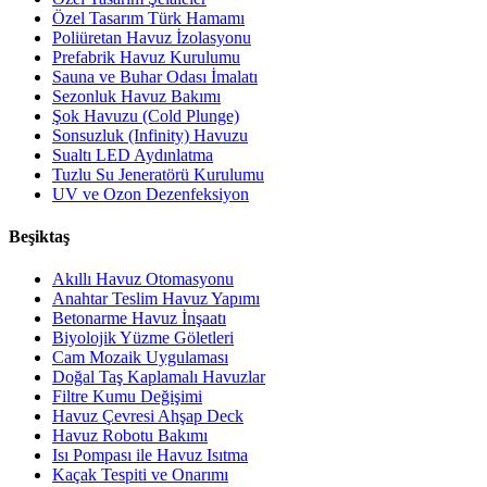
Özel Tasarım Türk Hamamı
Poliüretan Havuz İzolasyonu
Prefabrik Havuz Kurulumu
Sauna ve Buhar Odası İmalatı
Sezonluk Havuz Bakımı
Şok Havuzu (Cold Plunge)
Sonsuzluk (Infinity) Havuzu
Sualtı LED Aydınlatma
Tuzlu Su Jeneratörü Kurulumu
UV ve Ozon Dezenfeksiyon
Beşiktaş
Akıllı Havuz Otomasyonu
Anahtar Teslim Havuz Yapımı
Betonarme Havuz İnşaatı
Biyolojik Yüzme Göletleri
Cam Mozaik Uygulaması
Doğal Taş Kaplamalı Havuzlar
Filtre Kumu Değişimi
Havuz Çevresi Ahşap Deck
Havuz Robotu Bakımı
Isı Pompası ile Havuz Isıtma
Kaçak Tespiti ve Onarımı