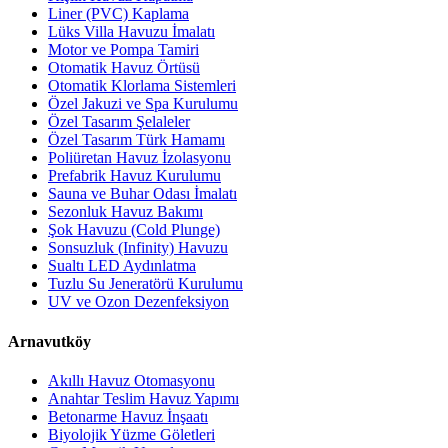
Liner (PVC) Kaplama
Lüks Villa Havuzu İmalatı
Motor ve Pompa Tamiri
Otomatik Havuz Örtüsü
Otomatik Klorlama Sistemleri
Özel Jakuzi ve Spa Kurulumu
Özel Tasarım Şelaleler
Özel Tasarım Türk Hamamı
Poliüretan Havuz İzolasyonu
Prefabrik Havuz Kurulumu
Sauna ve Buhar Odası İmalatı
Sezonluk Havuz Bakımı
Şok Havuzu (Cold Plunge)
Sonsuzluk (Infinity) Havuzu
Sualtı LED Aydınlatma
Tuzlu Su Jeneratörü Kurulumu
UV ve Ozon Dezenfeksiyon
Arnavutköy
Akıllı Havuz Otomasyonu
Anahtar Teslim Havuz Yapımı
Betonarme Havuz İnşaatı
Biyolojik Yüzme Göletleri