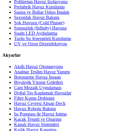
Poliüretan Havuz İzolasyonu
Prefabrik Havuz Kurulumu
Sauna ve Buhar Odası İmalatı
Sezonluk Havuz Bakımı
Şok Havuzu (Cold Plunge)
Sonsuzluk (Infinity) Havuzu
Sualtı LED Aydınlatma
Tuzlu Su Jeneratörü Kurulumu
UV ve Ozon Dezenfeksiyon
Akyarlar
Akıllı Havuz Otomasyonu
Anahtar Teslim Havuz Yapımı
Betonarme Havuz İnşaatı
Biyolojik Yüzme Göletleri
Cam Mozaik Uygulaması
Doğal Taş Kaplamalı Havuzlar
Filtre Kumu Değişimi
Havuz Çevresi Ahşap Deck
Havuz Robotu Bakımı
Isı Pompası ile Havuz Isıtma
Kaçak Tespiti ve Onarımı
Kapalı Havuz Sistemleri
Kışlık Havuz Kapatma