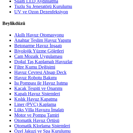
Sualtı LED Aydınlatma
Tuzlu Su Jeneratörü Kurulumu
UV ve Ozon Dezenfeksiyon
Beylikdüzü
Akıllı Havuz Otomasyonu
Anahtar Teslim Havuz Yapımı
Betonarme Havuz İnşaatı
Biyolojik Yüzme Göletleri
Cam Mozaik Uygulaması
Doğal Taş Kaplamalı Havuzlar
Filtre Kumu Değişimi
Havuz Çevresi Ahşap Deck
Havuz Robotu Bakımı
Isı Pompası ile Havuz Isıtma
Kaçak Tespiti ve Onarımı
Kapalı Havuz Sistemleri
Kışlık Havuz Kapatma
Liner (PVC) Kaplama
Lüks Villa Havuzu İmalatı
Motor ve Pompa Tamiri
Otomatik Havuz Örtüsü
Otomatik Klorlama Sistemleri
Özel Jakuzi ve Spa Kurulumu