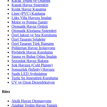
Kaçak Tespiti ve Onarımı
Kapalı Havuz Sistemleri
Kışlık Havuz Kapatma
Liner (PVC) Kaplama
Lüks Villa Havuzu İmalatı
Motor ve Pompa Tamiri
Otomatik Havuz Örtüsü
Otomatik Klorlama Sistemleri
Özel Jakuzi ve Spa Kurulumu
Özel Tasarım Şelaleler
Özel Tasarım Türk Hamamı
Poliüretan Havuz İzolasyonu
Prefabrik Havuz Kurulumu
Sauna ve Buhar Odası İmalatı
Sezonluk Havuz Bakımı
Şok Havuzu (Cold Plunge)
Sonsuzluk (Infinity) Havuzu
Sualtı LED Aydınlatma
Tuzlu Su Jeneratörü Kurulumu
UV ve Ozon Dezenfeksiyon
Bitez
Akıllı Havuz Otomasyonu
Anahtar Teslim Havuz Yapımı