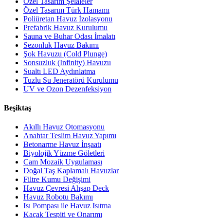
Özel Tasarım Şelaleler
Özel Tasarım Türk Hamamı
Poliüretan Havuz İzolasyonu
Prefabrik Havuz Kurulumu
Sauna ve Buhar Odası İmalatı
Sezonluk Havuz Bakımı
Şok Havuzu (Cold Plunge)
Sonsuzluk (Infinity) Havuzu
Sualtı LED Aydınlatma
Tuzlu Su Jeneratörü Kurulumu
UV ve Ozon Dezenfeksiyon
Beşiktaş
Akıllı Havuz Otomasyonu
Anahtar Teslim Havuz Yapımı
Betonarme Havuz İnşaatı
Biyolojik Yüzme Göletleri
Cam Mozaik Uygulaması
Doğal Taş Kaplamalı Havuzlar
Filtre Kumu Değişimi
Havuz Çevresi Ahşap Deck
Havuz Robotu Bakımı
Isı Pompası ile Havuz Isıtma
Kaçak Tespiti ve Onarımı