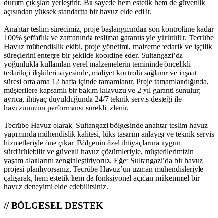
durum çıkışları yerleştirir. Bu sayede hem estetik hem de güvenlik
açısından yüksek standartta bir havuz elde edilir.
Anahtar teslim sürecimiz, proje başlangıcından son kontrolüne kadar
100% şeffaflık ve zamanında teslimat garantisiyle yürütülür. Tecrübe
Havuz mühendislik ekibi, proje yönetimi, malzeme tedarik ve işçilik
süreçlerini entegre bir şekilde koordine eder. Sultangazi’da
yoğunlukla kullanılan yerel malzemelerin temininde öncelikli
tedarikçi ilişkileri sayesinde, maliyet kontrolü sağlanır ve inşaat
süresi ortalama 12 hafta içinde tamamlanır. Proje tamamlandığında,
müşterilere kapsamlı bir bakım kılavuzu ve 2 yıl garanti sunulur;
ayrıca, ihtiyaç duyulduğunda 24/7 teknik servis desteği ile
havuzunuzun performansı sürekli izlenir.
Tecrübe Havuz olarak, Sultangazi bölgesinde anahtar teslim havuz
yapımında mühendislik kalitesi, lüks tasarım anlayışı ve teknik servis
hizmetleriyle öne çıkar. Bölgenin özel ihtiyaçlarına uygun,
sürdürülebilir ve güvenli havuz çözümleriyle, müşterilerimizin
yaşam alanlarını zenginleştiriyoruz. Eğer Sultangazi’da bir havuz
projesi planlıyorsanız, Tecrübe Havuz’un uzman mühendisleriyle
çalışarak, hem estetik hem de fonksiyonel açıdan mükemmel bir
havuz deneyimi elde edebilirsiniz.
// BÖLGESEL DESTEK