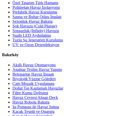
Özel Tasarım Türk Hamamı
Poliüretan Havuz İzolasyonu
Prefabrik Havuz Kurulumu
Sauna ve Buhar Odası İmalatı
Sezonluk Havuz Bakımı
Şok Havuzu (Cold Plunge)
Sonsuzluk (Infinity) Havuzu
Sualtı LED Aydınlatma
Tuzlu Su Jeneratörü Kurulumu
UV ve Ozon Dezenfeksiyon
Bakırköy
Akıllı Havuz Otomasyonu
Anahtar Teslim Havuz Yapımı
Betonarme Havuz İnşaatı
Biyolojik Yüzme Göletleri
Cam Mozaik Uygulaması
Doğal Taş Kaplamalı Havuzlar
Filtre Kumu Değişimi
Havuz Çevresi Ahşap Deck
Havuz Robotu Bakımı
Isı Pompası ile Havuz Isıtma
Kaçak Tespiti ve Onarımı