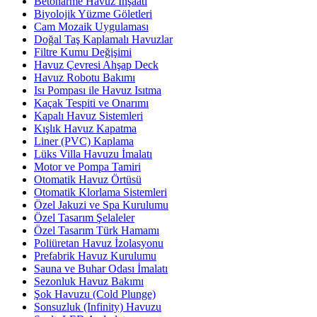
Betonarme Havuz İnşaatı
Biyolojik Yüzme Göletleri
Cam Mozaik Uygulaması
Doğal Taş Kaplamalı Havuzlar
Filtre Kumu Değişimi
Havuz Çevresi Ahşap Deck
Havuz Robotu Bakımı
Isı Pompası ile Havuz Isıtma
Kaçak Tespiti ve Onarımı
Kapalı Havuz Sistemleri
Kışlık Havuz Kapatma
Liner (PVC) Kaplama
Lüks Villa Havuzu İmalatı
Motor ve Pompa Tamiri
Otomatik Havuz Örtüsü
Otomatik Klorlama Sistemleri
Özel Jakuzi ve Spa Kurulumu
Özel Tasarım Şelaleler
Özel Tasarım Türk Hamamı
Poliüretan Havuz İzolasyonu
Prefabrik Havuz Kurulumu
Sauna ve Buhar Odası İmalatı
Sezonluk Havuz Bakımı
Şok Havuzu (Cold Plunge)
Sonsuzluk (Infinity) Havuzu