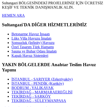
Sultangazi BÖLGESİNDEKİ PROJELERİNİZ İÇİN ÜCRETSİZ
KEŞİF VE TEKNİK DANIŞMANLIK ALIN.
HEMEN ARA
Sultangazi'DA DİĞER HİZMETLERİMİZ
Betonarme Havuz İnşaatı
Lüks Villa Havuzu İmalatı
Sonsuzluk (Infinity) Havuzu
Özel Tasarım Türk Hamamı
Sauna ve Buhar Odası İmalatı
Kapalı Havuz Sistemleri
YAKIN BÖLGELERDE Anahtar Teslim Havuz
Yapımı
İSTANBUL - SARIYER (Zekeriyaköy)
İSTANBUL - PENDİK (Kurtköy)
BODRUM - YALIKAVAK
TEKİRDAĞ - MARMARAEREĞLİSİ
TEKİRDAĞ - ŞARKÖY
TEKİRDAĞ - SÜLEYMANPAŞA