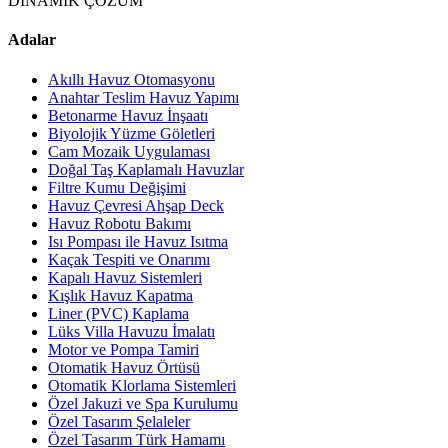
DİNAMİK ÇÖZÜM
Adalar
Akıllı Havuz Otomasyonu
Anahtar Teslim Havuz Yapımı
Betonarme Havuz İnşaatı
Biyolojik Yüzme Göletleri
Cam Mozaik Uygulaması
Doğal Taş Kaplamalı Havuzlar
Filtre Kumu Değişimi
Havuz Çevresi Ahşap Deck
Havuz Robotu Bakımı
Isı Pompası ile Havuz Isıtma
Kaçak Tespiti ve Onarımı
Kapalı Havuz Sistemleri
Kışlık Havuz Kapatma
Liner (PVC) Kaplama
Lüks Villa Havuzu İmalatı
Motor ve Pompa Tamiri
Otomatik Havuz Örtüsü
Otomatik Klorlama Sistemleri
Özel Jakuzi ve Spa Kurulumu
Özel Tasarım Şelaleler
Özel Tasarım Türk Hamamı