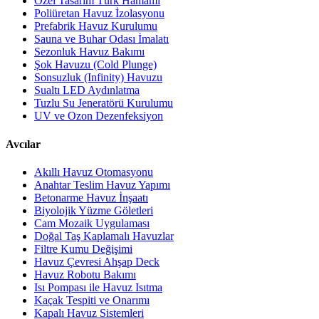
Özel Tasarım Türk Hamamı
Poliüretan Havuz İzolasyonu
Prefabrik Havuz Kurulumu
Sauna ve Buhar Odası İmalatı
Sezonluk Havuz Bakımı
Şok Havuzu (Cold Plunge)
Sonsuzluk (Infinity) Havuzu
Sualtı LED Aydınlatma
Tuzlu Su Jeneratörü Kurulumu
UV ve Ozon Dezenfeksiyon
Avcılar
Akıllı Havuz Otomasyonu
Anahtar Teslim Havuz Yapımı
Betonarme Havuz İnşaatı
Biyolojik Yüzme Göletleri
Cam Mozaik Uygulaması
Doğal Taş Kaplamalı Havuzlar
Filtre Kumu Değişimi
Havuz Çevresi Ahşap Deck
Havuz Robotu Bakımı
Isı Pompası ile Havuz Isıtma
Kaçak Tespiti ve Onarımı
Kapalı Havuz Sistemleri