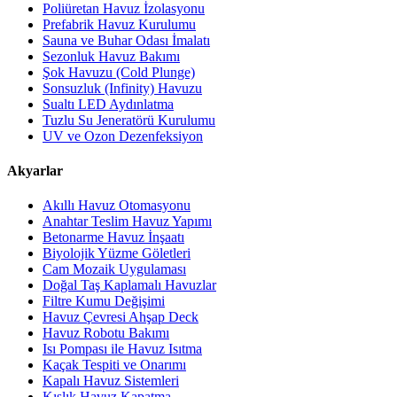
Poliüretan Havuz İzolasyonu
Prefabrik Havuz Kurulumu
Sauna ve Buhar Odası İmalatı
Sezonluk Havuz Bakımı
Şok Havuzu (Cold Plunge)
Sonsuzluk (Infinity) Havuzu
Sualtı LED Aydınlatma
Tuzlu Su Jeneratörü Kurulumu
UV ve Ozon Dezenfeksiyon
Akyarlar
Akıllı Havuz Otomasyonu
Anahtar Teslim Havuz Yapımı
Betonarme Havuz İnşaatı
Biyolojik Yüzme Göletleri
Cam Mozaik Uygulaması
Doğal Taş Kaplamalı Havuzlar
Filtre Kumu Değişimi
Havuz Çevresi Ahşap Deck
Havuz Robotu Bakımı
Isı Pompası ile Havuz Isıtma
Kaçak Tespiti ve Onarımı
Kapalı Havuz Sistemleri
Kışlık Havuz Kapatma