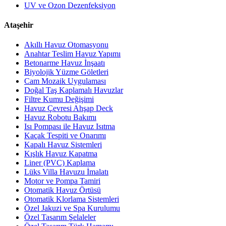
UV ve Ozon Dezenfeksiyon
Ataşehir
Akıllı Havuz Otomasyonu
Anahtar Teslim Havuz Yapımı
Betonarme Havuz İnşaatı
Biyolojik Yüzme Göletleri
Cam Mozaik Uygulaması
Doğal Taş Kaplamalı Havuzlar
Filtre Kumu Değişimi
Havuz Çevresi Ahşap Deck
Havuz Robotu Bakımı
Isı Pompası ile Havuz Isıtma
Kaçak Tespiti ve Onarımı
Kapalı Havuz Sistemleri
Kışlık Havuz Kapatma
Liner (PVC) Kaplama
Lüks Villa Havuzu İmalatı
Motor ve Pompa Tamiri
Otomatik Havuz Örtüsü
Otomatik Klorlama Sistemleri
Özel Jakuzi ve Spa Kurulumu
Özel Tasarım Şelaleler