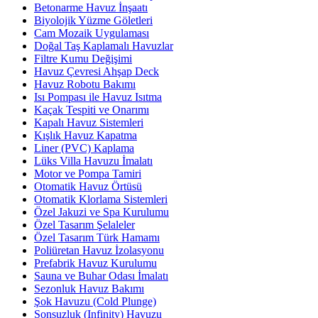
Betonarme Havuz İnşaatı
Biyolojik Yüzme Göletleri
Cam Mozaik Uygulaması
Doğal Taş Kaplamalı Havuzlar
Filtre Kumu Değişimi
Havuz Çevresi Ahşap Deck
Havuz Robotu Bakımı
Isı Pompası ile Havuz Isıtma
Kaçak Tespiti ve Onarımı
Kapalı Havuz Sistemleri
Kışlık Havuz Kapatma
Liner (PVC) Kaplama
Lüks Villa Havuzu İmalatı
Motor ve Pompa Tamiri
Otomatik Havuz Örtüsü
Otomatik Klorlama Sistemleri
Özel Jakuzi ve Spa Kurulumu
Özel Tasarım Şelaleler
Özel Tasarım Türk Hamamı
Poliüretan Havuz İzolasyonu
Prefabrik Havuz Kurulumu
Sauna ve Buhar Odası İmalatı
Sezonluk Havuz Bakımı
Şok Havuzu (Cold Plunge)
Sonsuzluk (Infinity) Havuzu