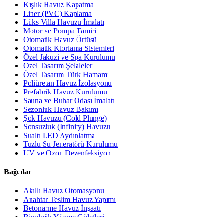
Kışlık Havuz Kapatma
Liner (PVC) Kaplama
Lüks Villa Havuzu İmalatı
Motor ve Pompa Tamiri
Otomatik Havuz Örtüsü
Otomatik Klorlama Sistemleri
Özel Jakuzi ve Spa Kurulumu
Özel Tasarım Şelaleler
Özel Tasarım Türk Hamamı
Poliüretan Havuz İzolasyonu
Prefabrik Havuz Kurulumu
Sauna ve Buhar Odası İmalatı
Sezonluk Havuz Bakımı
Şok Havuzu (Cold Plunge)
Sonsuzluk (Infinity) Havuzu
Sualtı LED Aydınlatma
Tuzlu Su Jeneratörü Kurulumu
UV ve Ozon Dezenfeksiyon
Bağcılar
Akıllı Havuz Otomasyonu
Anahtar Teslim Havuz Yapımı
Betonarme Havuz İnşaatı
Biyolojik Yüzme Göletleri