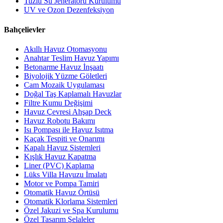
Tuzlu Su Jeneratörü Kurulumu
UV ve Ozon Dezenfeksiyon
Bahçelievler
Akıllı Havuz Otomasyonu
Anahtar Teslim Havuz Yapımı
Betonarme Havuz İnşaatı
Biyolojik Yüzme Göletleri
Cam Mozaik Uygulaması
Doğal Taş Kaplamalı Havuzlar
Filtre Kumu Değişimi
Havuz Çevresi Ahşap Deck
Havuz Robotu Bakımı
Isı Pompası ile Havuz Isıtma
Kaçak Tespiti ve Onarımı
Kapalı Havuz Sistemleri
Kışlık Havuz Kapatma
Liner (PVC) Kaplama
Lüks Villa Havuzu İmalatı
Motor ve Pompa Tamiri
Otomatik Havuz Örtüsü
Otomatik Klorlama Sistemleri
Özel Jakuzi ve Spa Kurulumu
Özel Tasarım Şelaleler