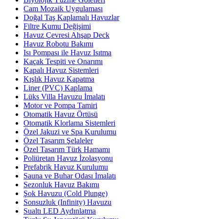
Cam Mozaik Uygulaması
Doğal Taş Kaplamalı Havuzlar
Filtre Kumu Değişimi
Havuz Çevresi Ahşap Deck
Havuz Robotu Bakımı
Isı Pompası ile Havuz Isıtma
Kaçak Tespiti ve Onarımı
Kapalı Havuz Sistemleri
Kışlık Havuz Kapatma
Liner (PVC) Kaplama
Lüks Villa Havuzu İmalatı
Motor ve Pompa Tamiri
Otomatik Havuz Örtüsü
Otomatik Klorlama Sistemleri
Özel Jakuzi ve Spa Kurulumu
Özel Tasarım Şelaleler
Özel Tasarım Türk Hamamı
Poliüretan Havuz İzolasyonu
Prefabrik Havuz Kurulumu
Sauna ve Buhar Odası İmalatı
Sezonluk Havuz Bakımı
Şok Havuzu (Cold Plunge)
Sonsuzluk (Infinity) Havuzu
Sualtı LED Aydınlatma