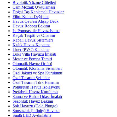
Biyolojik Yüzme Göletleri
Cam Mozaik Uygulaması
Doğal Taş Kaplamalı Havuzlar
Filtre Kumu Değişimi
Havuz Çevresi Ahşap Deck
Havuz Robotu Bakımı
Isı Pompası ile Havuz Isıtma
Kaçak Tespiti ve Onarımı
Kapalı Havuz Sistemleri
Kışlık Havuz Kapatma
Liner (PVC) Kaplama
Lüks Villa Havuzu İmalatı
Motor ve Pompa Tamiri
Otomatik Havuz Örtüsü
Otomatik Klorlama Sistemleri
Özel Jakuzi ve Spa Kurulumu
Özel Tasarım Şelaleler
Özel Tasarım Türk Hamamı
Poliüretan Havuz İzolasyonu
Prefabrik Havuz Kurulumu
Sauna ve Buhar Odası İmalatı
Sezonluk Havuz Bakımı
Şok Havuzu (Cold Plunge)
Sonsuzluk (Infinity) Havuzu
Sualtı LED Aydınlatma