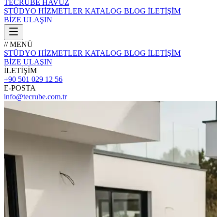
TECRÜBE
HAVUZ
STÜDYO
HİZMETLER
KATALOG
BLOG
İLETİŞİM
BİZE ULAŞIN
// MENÜ
STÜDYO
HİZMETLER
KATALOG
BLOG
İLETİŞİM
BİZE ULAŞIN
İLETİŞİM
+90 501 029 12 56
E-POSTA
info@tecrube.com.tr