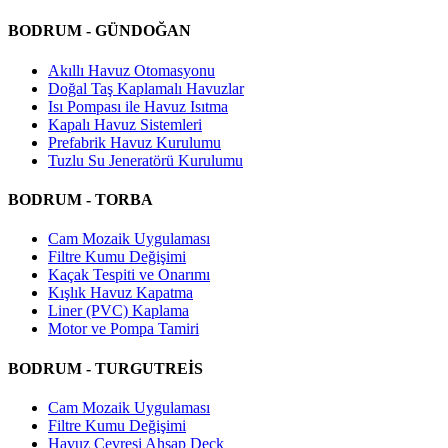
BODRUM - GÜNDOĞAN
Akıllı Havuz Otomasyonu
Doğal Taş Kaplamalı Havuzlar
Isı Pompası ile Havuz Isıtma
Kapalı Havuz Sistemleri
Prefabrik Havuz Kurulumu
Tuzlu Su Jeneratörü Kurulumu
BODRUM - TORBA
Cam Mozaik Uygulaması
Filtre Kumu Değişimi
Kaçak Tespiti ve Onarımı
Kışlık Havuz Kapatma
Liner (PVC) Kaplama
Motor ve Pompa Tamiri
BODRUM - TURGUTREİS
Cam Mozaik Uygulaması
Filtre Kumu Değişimi
Havuz Çevresi Ahşap Deck