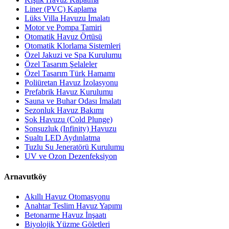
Liner (PVC) Kaplama
Lüks Villa Havuzu İmalatı
Motor ve Pompa Tamiri
Otomatik Havuz Örtüsü
Otomatik Klorlama Sistemleri
Özel Jakuzi ve Spa Kurulumu
Özel Tasarım Şelaleler
Özel Tasarım Türk Hamamı
Poliüretan Havuz İzolasyonu
Prefabrik Havuz Kurulumu
Sauna ve Buhar Odası İmalatı
Sezonluk Havuz Bakımı
Şok Havuzu (Cold Plunge)
Sonsuzluk (Infinity) Havuzu
Sualtı LED Aydınlatma
Tuzlu Su Jeneratörü Kurulumu
UV ve Ozon Dezenfeksiyon
Arnavutköy
Akıllı Havuz Otomasyonu
Anahtar Teslim Havuz Yapımı
Betonarme Havuz İnşaatı
Biyolojik Yüzme Göletleri