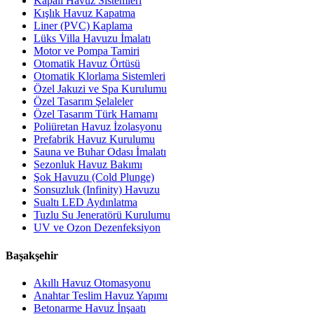
Kapalı Havuz Sistemleri
Kışlık Havuz Kapatma
Liner (PVC) Kaplama
Lüks Villa Havuzu İmalatı
Motor ve Pompa Tamiri
Otomatik Havuz Örtüsü
Otomatik Klorlama Sistemleri
Özel Jakuzi ve Spa Kurulumu
Özel Tasarım Şelaleler
Özel Tasarım Türk Hamamı
Poliüretan Havuz İzolasyonu
Prefabrik Havuz Kurulumu
Sauna ve Buhar Odası İmalatı
Sezonluk Havuz Bakımı
Şok Havuzu (Cold Plunge)
Sonsuzluk (Infinity) Havuzu
Sualtı LED Aydınlatma
Tuzlu Su Jeneratörü Kurulumu
UV ve Ozon Dezenfeksiyon
Başakşehir
Akıllı Havuz Otomasyonu
Anahtar Teslim Havuz Yapımı
Betonarme Havuz İnşaatı