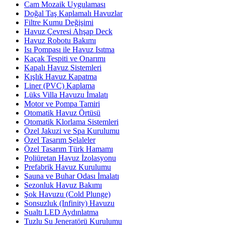
Cam Mozaik Uygulaması
Doğal Taş Kaplamalı Havuzlar
Filtre Kumu Değişimi
Havuz Çevresi Ahşap Deck
Havuz Robotu Bakımı
Isı Pompası ile Havuz Isıtma
Kaçak Tespiti ve Onarımı
Kapalı Havuz Sistemleri
Kışlık Havuz Kapatma
Liner (PVC) Kaplama
Lüks Villa Havuzu İmalatı
Motor ve Pompa Tamiri
Otomatik Havuz Örtüsü
Otomatik Klorlama Sistemleri
Özel Jakuzi ve Spa Kurulumu
Özel Tasarım Şelaleler
Özel Tasarım Türk Hamamı
Poliüretan Havuz İzolasyonu
Prefabrik Havuz Kurulumu
Sauna ve Buhar Odası İmalatı
Sezonluk Havuz Bakımı
Şok Havuzu (Cold Plunge)
Sonsuzluk (Infinity) Havuzu
Sualtı LED Aydınlatma
Tuzlu Su Jeneratörü Kurulumu