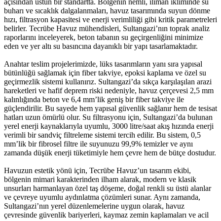
açısından üstün bir standartta. Bölgenin nemli, ılıman ikliminde su
buharı ve sıcaklık dalgalanmaları, havuz tasarımında suyun dönme
hızı, filtrasyon kapasitesi ve enerji verimliliği gibi kritik parametreleri
belirler. Tecrübe Havuz mühendisleri, Sultangazi’nın toprak analiz
raporlarını inceleyerek, beton tabanın su geçirgenliğini minimize
eden ve yer altı su basıncına dayanıklı bir yapı tasarlamaktadır.
Anahtar teslim projelerimizde, lüks tasarımların yanı sıra yapısal
bütünlüğü sağlamak için fiber takviye, epoksi kaplama ve özel su
geçirmezlik sistemi kullanırız. Sultangazi’da sıkça karşılaşılan arazi
hareketleri ve hafif deprem riski nedeniyle, havuz çerçevesi 2,5 mm
kalınlığında beton ve 6,4 mm’lik geniş bir fiber takviye ile
güçlendirilir. Bu sayede hem yapısal güvenlik sağlanır hem de tesisat
hatları uzun ömürlü olur. Su filtrasyonu için, Sultangazi’da bulunan
yerel enerji kaynaklarıyla uyumlu, 3000 litre/saat akış hızında enerji
verimli bir sandviç filtreleme sistemi tercih edilir. Bu sistem, 0,5
mm’lik bir fibrosel filtre ile suyunuzu 99,9% temizler ve aynı
zamanda düşük enerji tüketimiyle hem çevre hem de bütçe dostudur.
Havuzun estetik yönü için, Tecrübe Havuz’un tasarım ekibi,
bölgenin mimari karakterinden ilham alarak, modern ve klasik
unsurları harmanlayan özel taş döşeme, doğal renkli su üstü alanlar
ve çevreye uyumlu aydınlatma çözümleri sunar. Aynı zamanda,
Sultangazi’nın yerel düzenlemelerine uygun olarak, havuz
çevresinde güvenlik bariyerleri, kaymaz zemin kaplamaları ve acil