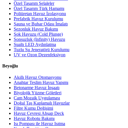
Özel Tasarım Şelaleler
Özel Tasarım Türk Hamamı
Poliüretan Havuz İzolasyonu
Prefabrik Havuz Kurulumu
Sauna ve Buhar Odası İmalatı
Sezonluk Havuz Bakımı
Şok Havuzu (Cold Plunge)
Sonsuzluk (Infinity) Havuzu
Sualtı LED Aydınlatma
Tuzlu Su Jeneratörü Kurulumu
UV ve Ozon Dezenfeksiyon
Beyoğlu
Akıllı Havuz Otomasyonu
Anahtar Teslim Havuz Yapımı
Betonarme Havuz İnşaatı
Biyolojik Yüzme Göletleri
Cam Mozaik Uygulaması
Doğal Taş Kaplamalı Havuzlar
Filtre Kumu Değişimi
Havuz Çevresi Ahşap Deck
Havuz Robotu Bakımı
Isı Pompası ile Havuz Isıtma