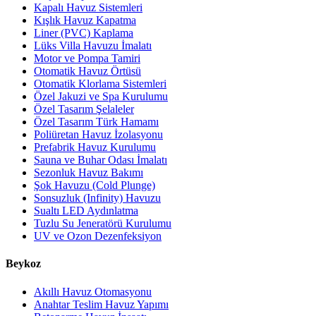
Kapalı Havuz Sistemleri
Kışlık Havuz Kapatma
Liner (PVC) Kaplama
Lüks Villa Havuzu İmalatı
Motor ve Pompa Tamiri
Otomatik Havuz Örtüsü
Otomatik Klorlama Sistemleri
Özel Jakuzi ve Spa Kurulumu
Özel Tasarım Şelaleler
Özel Tasarım Türk Hamamı
Poliüretan Havuz İzolasyonu
Prefabrik Havuz Kurulumu
Sauna ve Buhar Odası İmalatı
Sezonluk Havuz Bakımı
Şok Havuzu (Cold Plunge)
Sonsuzluk (Infinity) Havuzu
Sualtı LED Aydınlatma
Tuzlu Su Jeneratörü Kurulumu
UV ve Ozon Dezenfeksiyon
Beykoz
Akıllı Havuz Otomasyonu
Anahtar Teslim Havuz Yapımı