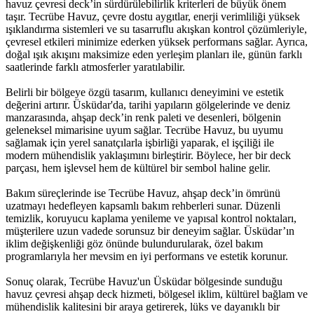
havuz çevresi deck’in sürdürülebilirlik kriterleri de büyük önem
taşır. Tecrübe Havuz, çevre dostu aygıtlar, enerji verimliliği yüksek
ışıklandırma sistemleri ve su tasarruflu akışkan kontrol çözümleriyle,
çevresel etkileri minimize ederken yüksek performans sağlar. Ayrıca,
doğal ışık akışını maksimize eden yerleşim planları ile, günün farklı
saatlerinde farklı atmosferler yaratılabilir.
Belirli bir bölgeye özgü tasarım, kullanıcı deneyimini ve estetik
değerini artırır. Üsküdar'da, tarihi yapıların gölgelerinde ve deniz
manzarasında, ahşap deck’in renk paleti ve desenleri, bölgenin
geleneksel mimarisine uyum sağlar. Tecrübe Havuz, bu uyumu
sağlamak için yerel sanatçılarla işbirliği yaparak, el işçiliği ile
modern mühendislik yaklaşımını birleştirir. Böylece, her bir deck
parçası, hem işlevsel hem de kültürel bir sembol haline gelir.
Bakım süreçlerinde ise Tecrübe Havuz, ahşap deck’in ömrünü
uzatmayı hedefleyen kapsamlı bakım rehberleri sunar. Düzenli
temizlik, koruyucu kaplama yenileme ve yapısal kontrol noktaları,
müşterilere uzun vadede sorunsuz bir deneyim sağlar. Üsküdar’ın
iklim değişkenliği göz önünde bulundurularak, özel bakım
programlarıyla her mevsim en iyi performans ve estetik korunur.
Sonuç olarak, Tecrübe Havuz'un Üsküdar bölgesinde sunduğu
havuz çevresi ahşap deck hizmeti, bölgesel iklim, kültürel bağlam ve
mühendislik kalitesini bir araya getirerek, lüks ve dayanıklı bir