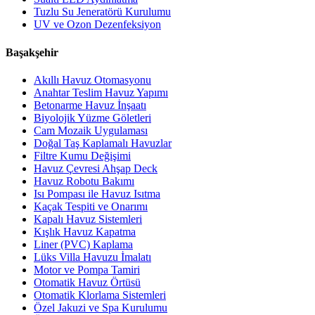
Tuzlu Su Jeneratörü Kurulumu
UV ve Ozon Dezenfeksiyon
Başakşehir
Akıllı Havuz Otomasyonu
Anahtar Teslim Havuz Yapımı
Betonarme Havuz İnşaatı
Biyolojik Yüzme Göletleri
Cam Mozaik Uygulaması
Doğal Taş Kaplamalı Havuzlar
Filtre Kumu Değişimi
Havuz Çevresi Ahşap Deck
Havuz Robotu Bakımı
Isı Pompası ile Havuz Isıtma
Kaçak Tespiti ve Onarımı
Kapalı Havuz Sistemleri
Kışlık Havuz Kapatma
Liner (PVC) Kaplama
Lüks Villa Havuzu İmalatı
Motor ve Pompa Tamiri
Otomatik Havuz Örtüsü
Otomatik Klorlama Sistemleri
Özel Jakuzi ve Spa Kurulumu