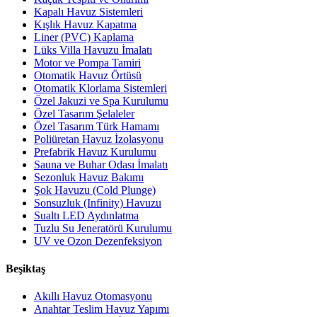
Kapalı Havuz Sistemleri
Kışlık Havuz Kapatma
Liner (PVC) Kaplama
Lüks Villa Havuzu İmalatı
Motor ve Pompa Tamiri
Otomatik Havuz Örtüsü
Otomatik Klorlama Sistemleri
Özel Jakuzi ve Spa Kurulumu
Özel Tasarım Şelaleler
Özel Tasarım Türk Hamamı
Poliüretan Havuz İzolasyonu
Prefabrik Havuz Kurulumu
Sauna ve Buhar Odası İmalatı
Sezonluk Havuz Bakımı
Şok Havuzu (Cold Plunge)
Sonsuzluk (Infinity) Havuzu
Sualtı LED Aydınlatma
Tuzlu Su Jeneratörü Kurulumu
UV ve Ozon Dezenfeksiyon
Beşiktaş
Akıllı Havuz Otomasyonu
Anahtar Teslim Havuz Yapımı