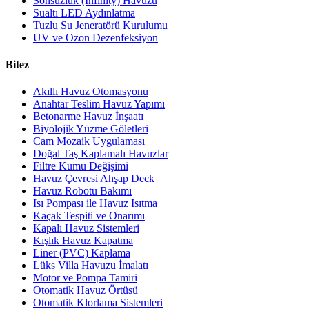
Sonsuzluk (Infinity) Havuzu
Sualtı LED Aydınlatma
Tuzlu Su Jeneratörü Kurulumu
UV ve Ozon Dezenfeksiyon
Bitez
Akıllı Havuz Otomasyonu
Anahtar Teslim Havuz Yapımı
Betonarme Havuz İnşaatı
Biyolojik Yüzme Göletleri
Cam Mozaik Uygulaması
Doğal Taş Kaplamalı Havuzlar
Filtre Kumu Değişimi
Havuz Çevresi Ahşap Deck
Havuz Robotu Bakımı
Isı Pompası ile Havuz Isıtma
Kaçak Tespiti ve Onarımı
Kapalı Havuz Sistemleri
Kışlık Havuz Kapatma
Liner (PVC) Kaplama
Lüks Villa Havuzu İmalatı
Motor ve Pompa Tamiri
Otomatik Havuz Örtüsü
Otomatik Klorlama Sistemleri