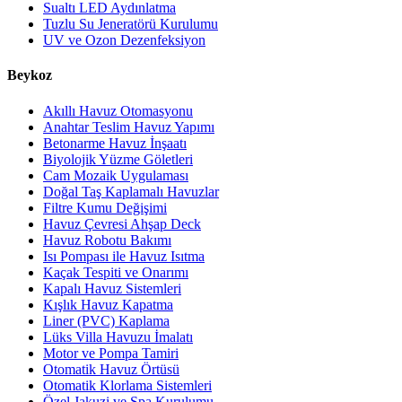
Sualtı LED Aydınlatma
Tuzlu Su Jeneratörü Kurulumu
UV ve Ozon Dezenfeksiyon
Beykoz
Akıllı Havuz Otomasyonu
Anahtar Teslim Havuz Yapımı
Betonarme Havuz İnşaatı
Biyolojik Yüzme Göletleri
Cam Mozaik Uygulaması
Doğal Taş Kaplamalı Havuzlar
Filtre Kumu Değişimi
Havuz Çevresi Ahşap Deck
Havuz Robotu Bakımı
Isı Pompası ile Havuz Isıtma
Kaçak Tespiti ve Onarımı
Kapalı Havuz Sistemleri
Kışlık Havuz Kapatma
Liner (PVC) Kaplama
Lüks Villa Havuzu İmalatı
Motor ve Pompa Tamiri
Otomatik Havuz Örtüsü
Otomatik Klorlama Sistemleri
Özel Jakuzi ve Spa Kurulumu