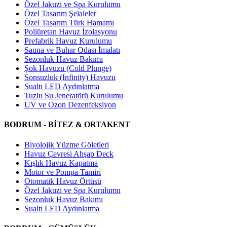
Özel Jakuzi ve Spa Kurulumu
Özel Tasarım Şelaleler
Özel Tasarım Türk Hamamı
Poliüretan Havuz İzolasyonu
Prefabrik Havuz Kurulumu
Sauna ve Buhar Odası İmalatı
Sezonluk Havuz Bakımı
Şok Havuzu (Cold Plunge)
Sonsuzluk (Infinity) Havuzu
Sualtı LED Aydınlatma
Tuzlu Su Jeneratörü Kurulumu
UV ve Ozon Dezenfeksiyon
BODRUM - BİTEZ & ORTAKENT
Biyolojik Yüzme Göletleri
Havuz Çevresi Ahşap Deck
Kışlık Havuz Kapatma
Motor ve Pompa Tamiri
Otomatik Havuz Örtüsü
Özel Jakuzi ve Spa Kurulumu
Sezonluk Havuz Bakımı
Sualtı LED Aydınlatma