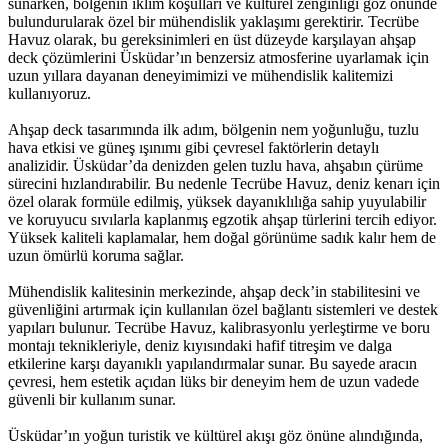
sunarken, bölgenin iklim koşulları ve kültürel zenginliği göz önünde
bulundurularak özel bir mühendislik yaklaşımı gerektirir. Tecrübe
Havuz olarak, bu gereksinimleri en üst düzeyde karşılayan ahşap
deck çözümlerini Üsküdar’ın benzersiz atmosferine uyarlamak için
uzun yıllara dayanan deneyimimizi ve mühendislik kalitemizi
kullanıyoruz.
Ahşap deck tasarımında ilk adım, bölgenin nem yoğunluğu, tuzlu
hava etkisi ve güneş ışınımı gibi çevresel faktörlerin detaylı
analizidir. Üsküdar’da denizden gelen tuzlu hava, ahşabın çürüme
sürecini hızlandırabilir. Bu nedenle Tecrübe Havuz, deniz kenarı için
özel olarak formüle edilmiş, yüksek dayanıklılığa sahip yuyulabilir
ve koruyucu sıvılarla kaplanmış egzotik ahşap türlerini tercih ediyor.
Yüksek kaliteli kaplamalar, hem doğal görünüme sadık kalır hem de
uzun ömürlü koruma sağlar.
Mühendislik kalitesinin merkezinde, ahşap deck’in stabilitesini ve
güvenliğini artırmak için kullanılan özel bağlantı sistemleri ve destek
yapıları bulunur. Tecrübe Havuz, kalibrasyonlu yerleştirme ve boru
montajı teknikleriyle, deniz kıyısındaki hafif titreşim ve dalga
etkilerine karşı dayanıklı yapılandırmalar sunar. Bu sayede aracın
çevresi, hem estetik açıdan lüks bir deneyim hem de uzun vadede
güvenli bir kullanım sunar.
Üsküdar’ın yoğun turistik ve kültürel akışı göz önüne alındığında,