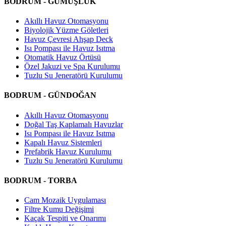
BODRUM - GÜMÜŞLÜK
Akıllı Havuz Otomasyonu
Biyolojik Yüzme Göletleri
Havuz Çevresi Ahşap Deck
Isı Pompası ile Havuz Isıtma
Otomatik Havuz Örtüsü
Özel Jakuzi ve Spa Kurulumu
Tuzlu Su Jeneratörü Kurulumu
BODRUM - GÜNDOĞAN
Akıllı Havuz Otomasyonu
Doğal Taş Kaplamalı Havuzlar
Isı Pompası ile Havuz Isıtma
Kapalı Havuz Sistemleri
Prefabrik Havuz Kurulumu
Tuzlu Su Jeneratörü Kurulumu
BODRUM - TORBA
Cam Mozaik Uygulaması
Filtre Kumu Değişimi
Kaçak Tespiti ve Onarımı