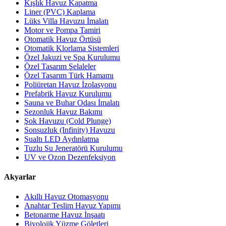
Kışlık Havuz Kapatma
Liner (PVC) Kaplama
Lüks Villa Havuzu İmalatı
Motor ve Pompa Tamiri
Otomatik Havuz Örtüsü
Otomatik Klorlama Sistemleri
Özel Jakuzi ve Spa Kurulumu
Özel Tasarım Şelaleler
Özel Tasarım Türk Hamamı
Poliüretan Havuz İzolasyonu
Prefabrik Havuz Kurulumu
Sauna ve Buhar Odası İmalatı
Sezonluk Havuz Bakımı
Şok Havuzu (Cold Plunge)
Sonsuzluk (Infinity) Havuzu
Sualtı LED Aydınlatma
Tuzlu Su Jeneratörü Kurulumu
UV ve Ozon Dezenfeksiyon
Akyarlar
Akıllı Havuz Otomasyonu
Anahtar Teslim Havuz Yapımı
Betonarme Havuz İnşaatı
Biyolojik Yüzme Göletleri