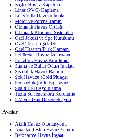
Kışlık Havuz Kapatma
Liner (PVC) Kaplama
Lüks Villa Havuzu İmalatı
Motor ve Pompa Tamiri
Otomatik Havuz Örtüsü
Otomatik Klorlama Sistemleri
Özel Jakuzi ve Spa Kurulumu
Özel Tasarım Şelaleler
Özel Tasarım Türk Hamamı
Poliüretan Havuz İzolasyonu
Prefabrik Havuz Kurulumu
Sauna ve Buhar Odası İmalatı
Sezonluk Havuz Bakımı
Şok Havuzu (Cold Plunge)
Sonsuzluk (Infinity) Havuzu
Sualtı LED Aydınlatma
Tuzlu Su Jeneratörü Kurulumu
UV ve Ozon Dezenfeksiyon
Avcılar
Akıllı Havuz Otomasyonu
Anahtar Teslim Havuz Yapımı
Betonarme Havuz İnşaatı