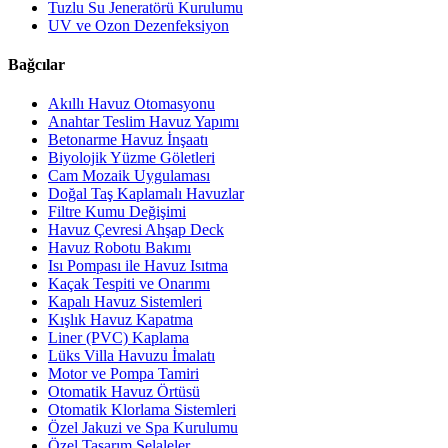
Tuzlu Su Jeneratörü Kurulumu
UV ve Ozon Dezenfeksiyon
Bağcılar
Akıllı Havuz Otomasyonu
Anahtar Teslim Havuz Yapımı
Betonarme Havuz İnşaatı
Biyolojik Yüzme Göletleri
Cam Mozaik Uygulaması
Doğal Taş Kaplamalı Havuzlar
Filtre Kumu Değişimi
Havuz Çevresi Ahşap Deck
Havuz Robotu Bakımı
Isı Pompası ile Havuz Isıtma
Kaçak Tespiti ve Onarımı
Kapalı Havuz Sistemleri
Kışlık Havuz Kapatma
Liner (PVC) Kaplama
Lüks Villa Havuzu İmalatı
Motor ve Pompa Tamiri
Otomatik Havuz Örtüsü
Otomatik Klorlama Sistemleri
Özel Jakuzi ve Spa Kurulumu
Özel Tasarım Şelaleler