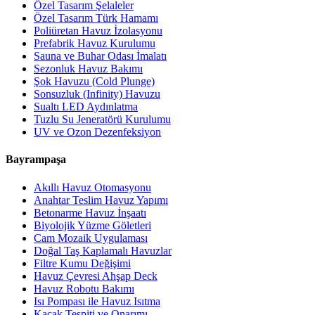
Özel Tasarım Şelaleler
Özel Tasarım Türk Hamamı
Poliüretan Havuz İzolasyonu
Prefabrik Havuz Kurulumu
Sauna ve Buhar Odası İmalatı
Sezonluk Havuz Bakımı
Şok Havuzu (Cold Plunge)
Sonsuzluk (Infinity) Havuzu
Sualtı LED Aydınlatma
Tuzlu Su Jeneratörü Kurulumu
UV ve Ozon Dezenfeksiyon
Bayrampaşa
Akıllı Havuz Otomasyonu
Anahtar Teslim Havuz Yapımı
Betonarme Havuz İnşaatı
Biyolojik Yüzme Göletleri
Cam Mozaik Uygulaması
Doğal Taş Kaplamalı Havuzlar
Filtre Kumu Değişimi
Havuz Çevresi Ahşap Deck
Havuz Robotu Bakımı
Isı Pompası ile Havuz Isıtma
Kaçak Tespiti ve Onarımı