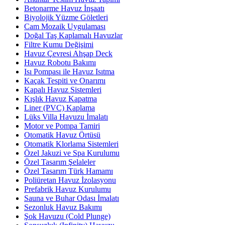
Betonarme Havuz İnşaatı
Biyolojik Yüzme Göletleri
Cam Mozaik Uygulaması
Doğal Taş Kaplamalı Havuzlar
Filtre Kumu Değişimi
Havuz Çevresi Ahşap Deck
Havuz Robotu Bakımı
Isı Pompası ile Havuz Isıtma
Kaçak Tespiti ve Onarımı
Kapalı Havuz Sistemleri
Kışlık Havuz Kapatma
Liner (PVC) Kaplama
Lüks Villa Havuzu İmalatı
Motor ve Pompa Tamiri
Otomatik Havuz Örtüsü
Otomatik Klorlama Sistemleri
Özel Jakuzi ve Spa Kurulumu
Özel Tasarım Şelaleler
Özel Tasarım Türk Hamamı
Poliüretan Havuz İzolasyonu
Prefabrik Havuz Kurulumu
Sauna ve Buhar Odası İmalatı
Sezonluk Havuz Bakımı
Şok Havuzu (Cold Plunge)