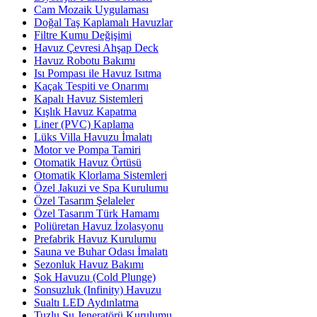
Cam Mozaik Uygulaması
Doğal Taş Kaplamalı Havuzlar
Filtre Kumu Değişimi
Havuz Çevresi Ahşap Deck
Havuz Robotu Bakımı
Isı Pompası ile Havuz Isıtma
Kaçak Tespiti ve Onarımı
Kapalı Havuz Sistemleri
Kışlık Havuz Kapatma
Liner (PVC) Kaplama
Lüks Villa Havuzu İmalatı
Motor ve Pompa Tamiri
Otomatik Havuz Örtüsü
Otomatik Klorlama Sistemleri
Özel Jakuzi ve Spa Kurulumu
Özel Tasarım Şelaleler
Özel Tasarım Türk Hamamı
Poliüretan Havuz İzolasyonu
Prefabrik Havuz Kurulumu
Sauna ve Buhar Odası İmalatı
Sezonluk Havuz Bakımı
Şok Havuzu (Cold Plunge)
Sonsuzluk (Infinity) Havuzu
Sualtı LED Aydınlatma
Tuzlu Su Jeneratörü Kurulumu