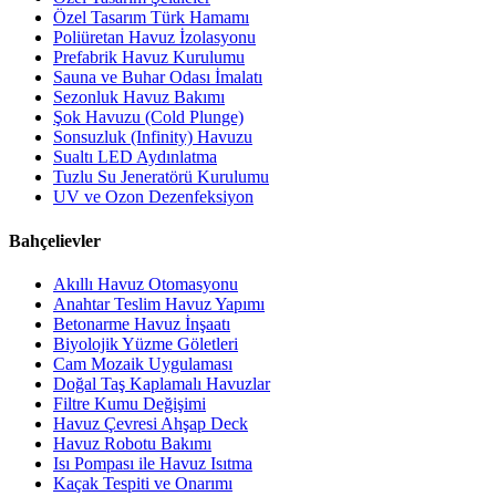
Özel Tasarım Türk Hamamı
Poliüretan Havuz İzolasyonu
Prefabrik Havuz Kurulumu
Sauna ve Buhar Odası İmalatı
Sezonluk Havuz Bakımı
Şok Havuzu (Cold Plunge)
Sonsuzluk (Infinity) Havuzu
Sualtı LED Aydınlatma
Tuzlu Su Jeneratörü Kurulumu
UV ve Ozon Dezenfeksiyon
Bahçelievler
Akıllı Havuz Otomasyonu
Anahtar Teslim Havuz Yapımı
Betonarme Havuz İnşaatı
Biyolojik Yüzme Göletleri
Cam Mozaik Uygulaması
Doğal Taş Kaplamalı Havuzlar
Filtre Kumu Değişimi
Havuz Çevresi Ahşap Deck
Havuz Robotu Bakımı
Isı Pompası ile Havuz Isıtma
Kaçak Tespiti ve Onarımı