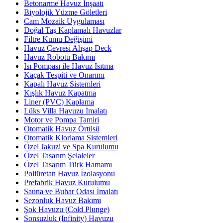
Betonarme Havuz İnşaatı
Biyolojik Yüzme Göletleri
Cam Mozaik Uygulaması
Doğal Taş Kaplamalı Havuzlar
Filtre Kumu Değişimi
Havuz Çevresi Ahşap Deck
Havuz Robotu Bakımı
Isı Pompası ile Havuz Isıtma
Kaçak Tespiti ve Onarımı
Kapalı Havuz Sistemleri
Kışlık Havuz Kapatma
Liner (PVC) Kaplama
Lüks Villa Havuzu İmalatı
Motor ve Pompa Tamiri
Otomatik Havuz Örtüsü
Otomatik Klorlama Sistemleri
Özel Jakuzi ve Spa Kurulumu
Özel Tasarım Şelaleler
Özel Tasarım Türk Hamamı
Poliüretan Havuz İzolasyonu
Prefabrik Havuz Kurulumu
Sauna ve Buhar Odası İmalatı
Sezonluk Havuz Bakımı
Şok Havuzu (Cold Plunge)
Sonsuzluk (Infinity) Havuzu