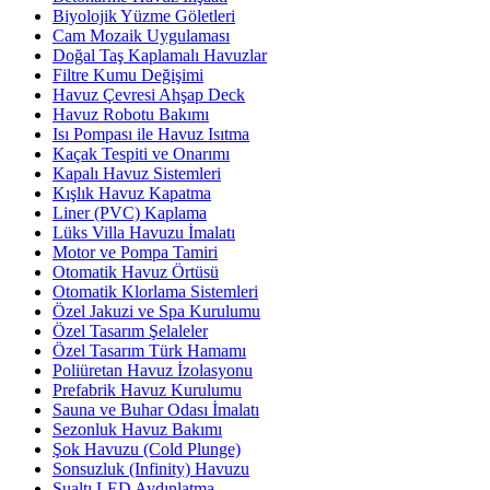
Biyolojik Yüzme Göletleri
Cam Mozaik Uygulaması
Doğal Taş Kaplamalı Havuzlar
Filtre Kumu Değişimi
Havuz Çevresi Ahşap Deck
Havuz Robotu Bakımı
Isı Pompası ile Havuz Isıtma
Kaçak Tespiti ve Onarımı
Kapalı Havuz Sistemleri
Kışlık Havuz Kapatma
Liner (PVC) Kaplama
Lüks Villa Havuzu İmalatı
Motor ve Pompa Tamiri
Otomatik Havuz Örtüsü
Otomatik Klorlama Sistemleri
Özel Jakuzi ve Spa Kurulumu
Özel Tasarım Şelaleler
Özel Tasarım Türk Hamamı
Poliüretan Havuz İzolasyonu
Prefabrik Havuz Kurulumu
Sauna ve Buhar Odası İmalatı
Sezonluk Havuz Bakımı
Şok Havuzu (Cold Plunge)
Sonsuzluk (Infinity) Havuzu
Sualtı LED Aydınlatma