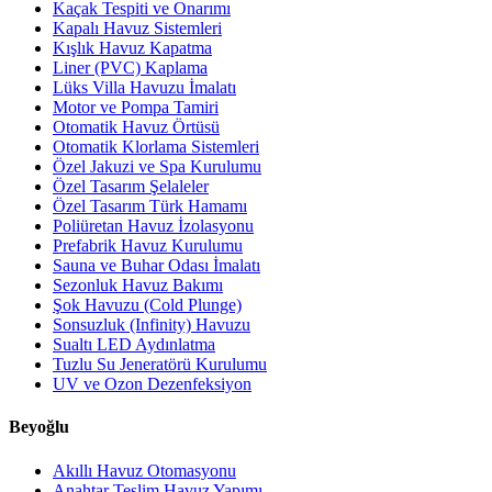
Kaçak Tespiti ve Onarımı
Kapalı Havuz Sistemleri
Kışlık Havuz Kapatma
Liner (PVC) Kaplama
Lüks Villa Havuzu İmalatı
Motor ve Pompa Tamiri
Otomatik Havuz Örtüsü
Otomatik Klorlama Sistemleri
Özel Jakuzi ve Spa Kurulumu
Özel Tasarım Şelaleler
Özel Tasarım Türk Hamamı
Poliüretan Havuz İzolasyonu
Prefabrik Havuz Kurulumu
Sauna ve Buhar Odası İmalatı
Sezonluk Havuz Bakımı
Şok Havuzu (Cold Plunge)
Sonsuzluk (Infinity) Havuzu
Sualtı LED Aydınlatma
Tuzlu Su Jeneratörü Kurulumu
UV ve Ozon Dezenfeksiyon
Beyoğlu
Akıllı Havuz Otomasyonu
Anahtar Teslim Havuz Yapımı