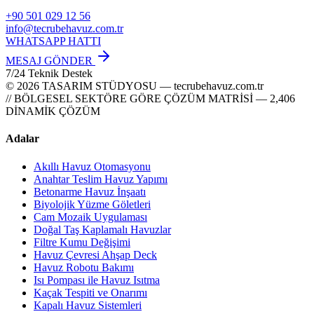
+90 501 029 12 56
info@tecrubehavuz.com.tr
WHATSAPP HATTI
MESAJ GÖNDER
7/24 Teknik Destek
© 2026 TASARIM STÜDYOSU — tecrubehavuz.com.tr
// BÖLGESEL SEKTÖRE GÖRE ÇÖZÜM MATRİSİ — 2,406
DİNAMİK ÇÖZÜM
Adalar
Akıllı Havuz Otomasyonu
Anahtar Teslim Havuz Yapımı
Betonarme Havuz İnşaatı
Biyolojik Yüzme Göletleri
Cam Mozaik Uygulaması
Doğal Taş Kaplamalı Havuzlar
Filtre Kumu Değişimi
Havuz Çevresi Ahşap Deck
Havuz Robotu Bakımı
Isı Pompası ile Havuz Isıtma
Kaçak Tespiti ve Onarımı
Kapalı Havuz Sistemleri