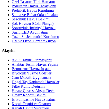
Özel Tasarım Türk Hamamı
Poliüretan Havuz İzolasyonu
Prefabrik Havuz Kurulumu
Sauna ve Buhar Odası İmalatı
Sezonluk Havuz Bakımı
Şok Havuzu (Cold Plunge)
Sonsuzluk (Infinity) Havuzu
Sualtı LED Aydınlatma
Tuzlu Su Jeneratörü Kurulumu
UV ve Ozon Dezenfeksiyon
Ataşehir
Akıllı Havuz Otomasyonu
Anahtar Teslim Havuz Yapımı
Betonarme Havuz İnşaatı
Biyolojik Yüzme Göletleri
Cam Mozaik Uygulaması
Doğal Taş Kaplamalı Havuzlar
Filtre Kumu Değişimi
Havuz Çevresi Ahşap Deck
Havuz Robotu Bakımı
Isı Pompası ile Havuz Isıtma
Kaçak Tespiti ve Onarımı
Kapalı Havuz Sistemleri