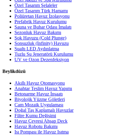
Özel Tasarım Şelaleler
Özel Tasarım Türk Hamamı
Poliüretan Havuz İzolasyonu
Prefabrik Havuz Kurulumu
Sauna ve Buhar Odası İmalatı
Sezonluk Havuz Bakımı
Şok Havuzu (Cold Plunge)
Sonsuzluk (Infinity) Havuzu
Sualtı LED Aydınlatma
Tuzlu Su Jeneratörü Kurulumu
UV ve Ozon Dezenfeksiyon
Beylikdüzü
Akıllı Havuz Otomasyonu
Anahtar Teslim Havuz Yapımı
Betonarme Havuz İnşaatı
Biyolojik Yüzme Göletleri
Cam Mozaik Uygulaması
Doğal Taş Kaplamalı Havuzlar
Filtre Kumu Değişimi
Havuz Çevresi Ahşap Deck
Havuz Robotu Bakımı
Isı Pompası ile Havuz Isıtma