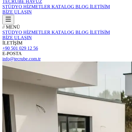
TECRÜBE
HAVUZ
STÜDYO
HİZMETLER
KATALOG
BLOG
İLETİŞİM
BİZE ULAŞIN
// MENÜ
STÜDYO
HİZMETLER
KATALOG
BLOG
İLETİŞİM
BİZE ULAŞIN
İLETİŞİM
+90 501 029 12 56
E-POSTA
info@tecrube.com.tr