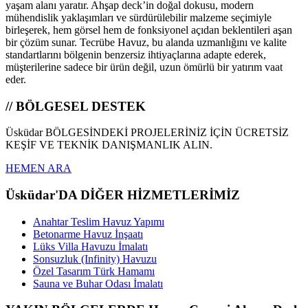
yaşam alanı yaratır. Ahşap deck’in doğal dokusu, modern
mühendislik yaklaşımları ve sürdürülebilir malzeme seçimiyle
birleşerek, hem görsel hem de fonksiyonel açıdan beklentileri aşan
bir çözüm sunar. Tecrübe Havuz, bu alanda uzmanlığını ve kalite
standartlarını bölgenin benzersiz ihtiyaçlarına adapte ederek,
müşterilerine sadece bir ürün değil, uzun ömürlü bir yatırım vaat
eder.
// BÖLGESEL DESTEK
Üsküdar BÖLGESİNDEKİ PROJELERİNİZ İÇİN ÜCRETSİZ
KEŞİF VE TEKNİK DANIŞMANLIK ALIN.
HEMEN ARA
Üsküdar'DA DİĞER HİZMETLERİMİZ
Anahtar Teslim Havuz Yapımı
Betonarme Havuz İnşaatı
Lüks Villa Havuzu İmalatı
Sonsuzluk (Infinity) Havuzu
Özel Tasarım Türk Hamamı
Sauna ve Buhar Odası İmalatı