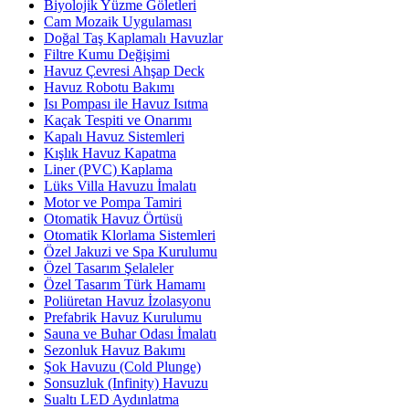
Biyolojik Yüzme Göletleri
Cam Mozaik Uygulaması
Doğal Taş Kaplamalı Havuzlar
Filtre Kumu Değişimi
Havuz Çevresi Ahşap Deck
Havuz Robotu Bakımı
Isı Pompası ile Havuz Isıtma
Kaçak Tespiti ve Onarımı
Kapalı Havuz Sistemleri
Kışlık Havuz Kapatma
Liner (PVC) Kaplama
Lüks Villa Havuzu İmalatı
Motor ve Pompa Tamiri
Otomatik Havuz Örtüsü
Otomatik Klorlama Sistemleri
Özel Jakuzi ve Spa Kurulumu
Özel Tasarım Şelaleler
Özel Tasarım Türk Hamamı
Poliüretan Havuz İzolasyonu
Prefabrik Havuz Kurulumu
Sauna ve Buhar Odası İmalatı
Sezonluk Havuz Bakımı
Şok Havuzu (Cold Plunge)
Sonsuzluk (Infinity) Havuzu
Sualtı LED Aydınlatma