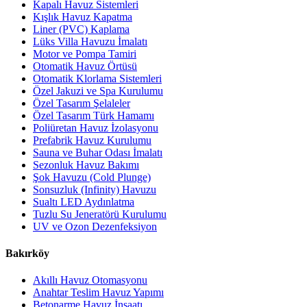
Kapalı Havuz Sistemleri
Kışlık Havuz Kapatma
Liner (PVC) Kaplama
Lüks Villa Havuzu İmalatı
Motor ve Pompa Tamiri
Otomatik Havuz Örtüsü
Otomatik Klorlama Sistemleri
Özel Jakuzi ve Spa Kurulumu
Özel Tasarım Şelaleler
Özel Tasarım Türk Hamamı
Poliüretan Havuz İzolasyonu
Prefabrik Havuz Kurulumu
Sauna ve Buhar Odası İmalatı
Sezonluk Havuz Bakımı
Şok Havuzu (Cold Plunge)
Sonsuzluk (Infinity) Havuzu
Sualtı LED Aydınlatma
Tuzlu Su Jeneratörü Kurulumu
UV ve Ozon Dezenfeksiyon
Bakırköy
Akıllı Havuz Otomasyonu
Anahtar Teslim Havuz Yapımı
Betonarme Havuz İnşaatı