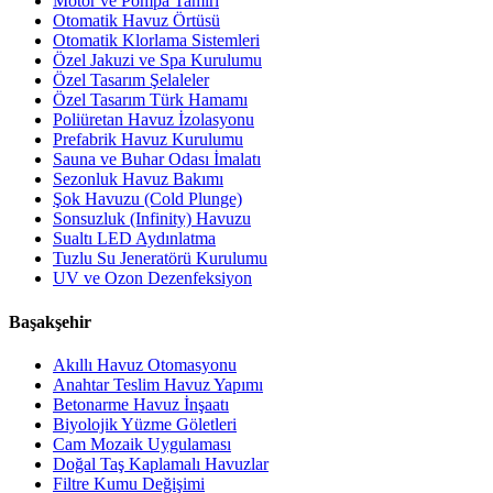
Motor ve Pompa Tamiri
Otomatik Havuz Örtüsü
Otomatik Klorlama Sistemleri
Özel Jakuzi ve Spa Kurulumu
Özel Tasarım Şelaleler
Özel Tasarım Türk Hamamı
Poliüretan Havuz İzolasyonu
Prefabrik Havuz Kurulumu
Sauna ve Buhar Odası İmalatı
Sezonluk Havuz Bakımı
Şok Havuzu (Cold Plunge)
Sonsuzluk (Infinity) Havuzu
Sualtı LED Aydınlatma
Tuzlu Su Jeneratörü Kurulumu
UV ve Ozon Dezenfeksiyon
Başakşehir
Akıllı Havuz Otomasyonu
Anahtar Teslim Havuz Yapımı
Betonarme Havuz İnşaatı
Biyolojik Yüzme Göletleri
Cam Mozaik Uygulaması
Doğal Taş Kaplamalı Havuzlar
Filtre Kumu Değişimi