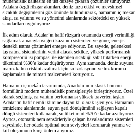
mühendislik kalitesini en üst düzeye çıkaran çözümler sunuyoruz.
Adalara özgü rüzgar akımları, deniz tuzu etkisi ve mevsimsel
sıcaklık değişimlerini göz önünde bulundurarak, hamamın iç mekan
akışı, ısı yalıtımı ve su yönetimi alanlarında sektördeki en yüksek
standartları uyguluyoruz.
İlk adım olarak, Adalar’ın hafif rüzgarlı ortamında enerji verimliliği
sağlamak amacıyla ısı geri kazanım sistemleri ve güneş enerjisi
destekli ısıtma çözümleri entegre ediyoruz. Bu sayede, geleneksel
taş ısıtma sistemlerinin yerini alacak şekilde, yüksek performanslı
kompresörlü ısı pompası ile istenilen sıcaklığı sabit tutarken enerji
tüketimini %30’a kadar düşürüyoruz. Aynı zamanda, deniz suyuna
maruz kalma riskini azaltmak için su izolasyonu ve tuz koruma
kaplamaları ile mimari malzemeleri koruyoruz.
Hamamın iç mekân tasarımında, Anadolu’nun klasik hamam
formülünü modern mühendislik prensipleriyle birleştiriyoruz. Özel
olarak seçilmiş, ısı yalıtım performansı yüksek traverten taşları,
Adalar’ın hafif nemli iklimine dayanıklı olarak işleniyor. Hamamın
temizleme alanlarında, suyun geri dönüşümünü sağlayan kapalı
döngü sistemleri kullanarak, su tüketimini %70’e kadar azaltıyoruz.
Ayrıca, otomatik nem sensörleriyle çalışan havalandırma sistemleri
sayesinde, her odada optimal nem seviyeleri korunarak yanma ve
küf oluşumuna karşı önlem alıyoruz.