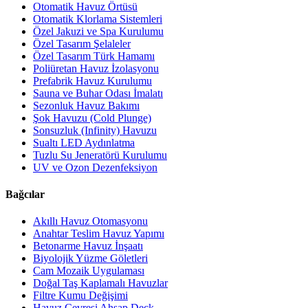
Otomatik Havuz Örtüsü
Otomatik Klorlama Sistemleri
Özel Jakuzi ve Spa Kurulumu
Özel Tasarım Şelaleler
Özel Tasarım Türk Hamamı
Poliüretan Havuz İzolasyonu
Prefabrik Havuz Kurulumu
Sauna ve Buhar Odası İmalatı
Sezonluk Havuz Bakımı
Şok Havuzu (Cold Plunge)
Sonsuzluk (Infinity) Havuzu
Sualtı LED Aydınlatma
Tuzlu Su Jeneratörü Kurulumu
UV ve Ozon Dezenfeksiyon
Bağcılar
Akıllı Havuz Otomasyonu
Anahtar Teslim Havuz Yapımı
Betonarme Havuz İnşaatı
Biyolojik Yüzme Göletleri
Cam Mozaik Uygulaması
Doğal Taş Kaplamalı Havuzlar
Filtre Kumu Değişimi
Havuz Çevresi Ahşap Deck