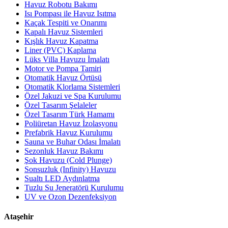
Havuz Robotu Bakımı
Isı Pompası ile Havuz Isıtma
Kaçak Tespiti ve Onarımı
Kapalı Havuz Sistemleri
Kışlık Havuz Kapatma
Liner (PVC) Kaplama
Lüks Villa Havuzu İmalatı
Motor ve Pompa Tamiri
Otomatik Havuz Örtüsü
Otomatik Klorlama Sistemleri
Özel Jakuzi ve Spa Kurulumu
Özel Tasarım Şelaleler
Özel Tasarım Türk Hamamı
Poliüretan Havuz İzolasyonu
Prefabrik Havuz Kurulumu
Sauna ve Buhar Odası İmalatı
Sezonluk Havuz Bakımı
Şok Havuzu (Cold Plunge)
Sonsuzluk (Infinity) Havuzu
Sualtı LED Aydınlatma
Tuzlu Su Jeneratörü Kurulumu
UV ve Ozon Dezenfeksiyon
Ataşehir