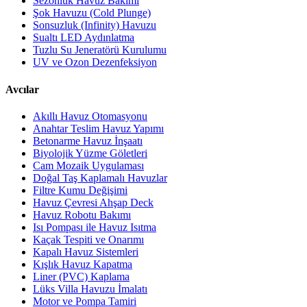
Sezonluk Havuz Bakımı
Şok Havuzu (Cold Plunge)
Sonsuzluk (Infinity) Havuzu
Sualtı LED Aydınlatma
Tuzlu Su Jeneratörü Kurulumu
UV ve Ozon Dezenfeksiyon
Avcılar
Akıllı Havuz Otomasyonu
Anahtar Teslim Havuz Yapımı
Betonarme Havuz İnşaatı
Biyolojik Yüzme Göletleri
Cam Mozaik Uygulaması
Doğal Taş Kaplamalı Havuzlar
Filtre Kumu Değişimi
Havuz Çevresi Ahşap Deck
Havuz Robotu Bakımı
Isı Pompası ile Havuz Isıtma
Kaçak Tespiti ve Onarımı
Kapalı Havuz Sistemleri
Kışlık Havuz Kapatma
Liner (PVC) Kaplama
Lüks Villa Havuzu İmalatı
Motor ve Pompa Tamiri