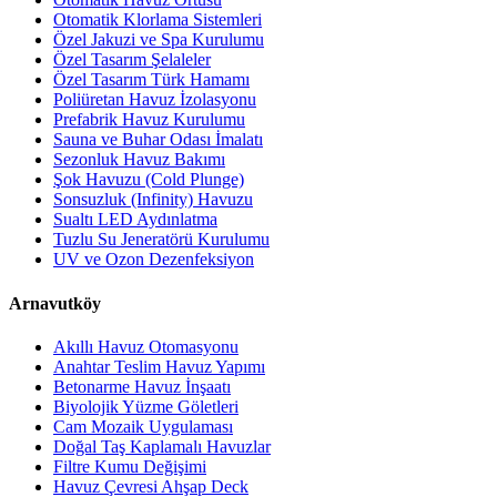
Otomatik Klorlama Sistemleri
Özel Jakuzi ve Spa Kurulumu
Özel Tasarım Şelaleler
Özel Tasarım Türk Hamamı
Poliüretan Havuz İzolasyonu
Prefabrik Havuz Kurulumu
Sauna ve Buhar Odası İmalatı
Sezonluk Havuz Bakımı
Şok Havuzu (Cold Plunge)
Sonsuzluk (Infinity) Havuzu
Sualtı LED Aydınlatma
Tuzlu Su Jeneratörü Kurulumu
UV ve Ozon Dezenfeksiyon
Arnavutköy
Akıllı Havuz Otomasyonu
Anahtar Teslim Havuz Yapımı
Betonarme Havuz İnşaatı
Biyolojik Yüzme Göletleri
Cam Mozaik Uygulaması
Doğal Taş Kaplamalı Havuzlar
Filtre Kumu Değişimi
Havuz Çevresi Ahşap Deck