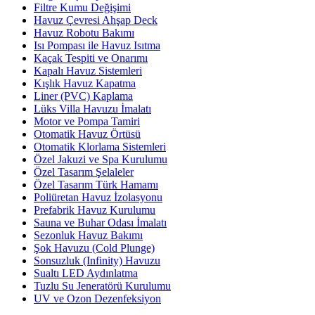
Filtre Kumu Değişimi
Havuz Çevresi Ahşap Deck
Havuz Robotu Bakımı
Isı Pompası ile Havuz Isıtma
Kaçak Tespiti ve Onarımı
Kapalı Havuz Sistemleri
Kışlık Havuz Kapatma
Liner (PVC) Kaplama
Lüks Villa Havuzu İmalatı
Motor ve Pompa Tamiri
Otomatik Havuz Örtüsü
Otomatik Klorlama Sistemleri
Özel Jakuzi ve Spa Kurulumu
Özel Tasarım Şelaleler
Özel Tasarım Türk Hamamı
Poliüretan Havuz İzolasyonu
Prefabrik Havuz Kurulumu
Sauna ve Buhar Odası İmalatı
Sezonluk Havuz Bakımı
Şok Havuzu (Cold Plunge)
Sonsuzluk (Infinity) Havuzu
Sualtı LED Aydınlatma
Tuzlu Su Jeneratörü Kurulumu
UV ve Ozon Dezenfeksiyon