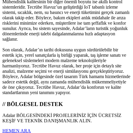
Mühendislik kalitesinin bir diğer önemli boyutu ise akıllı kontrol
sistemleridir. Tecrübe Havuz’un geliştirdiği IoT tabanlı izleme
sistemi, sıcaklık, nem, su basıncı ve enerji tüketimini gerçek zamanlı
olarak takip eder. Böylece, bakım ekipleri anlık müdahale ile arıza
risklerini minimize ederken, müşterilere ise tam şeffaflık ve konfor
sunulur. Ayrıca, bu sistem sayesinde, Adalar’ların turistik yoğunluk
dönemlerinde enerji talebi dalgalanmalarına hızlı adaptasyon
sağlanır.
Son olarak, Adalar’ın tarihi dokusuna uygun sürdürülebilir bir
estetik için, yerel sanatçılarla iş birliği yaparak, taş işleme sanatı ve
geleneksel süslemeleri modern malzeme teknolojileriyle
harmanlıyoruz. Tecrübe Havuz olarak, her proje için detaylı site
analizi, malzeme seçimi ve enerji simülasyonu gerçekleştiriyoruz.
Böylece, Adalar bölgesinde özel tasarım Türk hamamı hizmetlerinde
sadece estetik değil, aynı zamanda mühendislik mükemmeliyetiyle
de öne çıkıyoruz. Tecrübe Havuz, Adalar’da konforun ve kalite
standartlarının yeni tanımını yapıyor.
// BÖLGESEL DESTEK
Adalar BÖLGESİNDEKİ PROJELERİNİZ İÇİN ÜCRETSİZ
KEŞİF VE TEKNİK DANIŞMANLIK ALIN.
HEMEN ARA