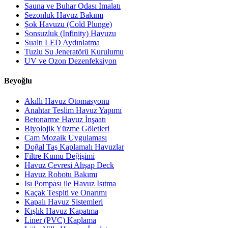
Sauna ve Buhar Odası İmalatı
Sezonluk Havuz Bakımı
Şok Havuzu (Cold Plunge)
Sonsuzluk (Infinity) Havuzu
Sualtı LED Aydınlatma
Tuzlu Su Jeneratörü Kurulumu
UV ve Ozon Dezenfeksiyon
Beyoğlu
Akıllı Havuz Otomasyonu
Anahtar Teslim Havuz Yapımı
Betonarme Havuz İnşaatı
Biyolojik Yüzme Göletleri
Cam Mozaik Uygulaması
Doğal Taş Kaplamalı Havuzlar
Filtre Kumu Değişimi
Havuz Çevresi Ahşap Deck
Havuz Robotu Bakımı
Isı Pompası ile Havuz Isıtma
Kaçak Tespiti ve Onarımı
Kapalı Havuz Sistemleri
Kışlık Havuz Kapatma
Liner (PVC) Kaplama