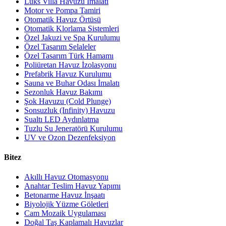
Lüks Villa Havuzu İmalatı
Motor ve Pompa Tamiri
Otomatik Havuz Örtüsü
Otomatik Klorlama Sistemleri
Özel Jakuzi ve Spa Kurulumu
Özel Tasarım Şelaleler
Özel Tasarım Türk Hamamı
Poliüretan Havuz İzolasyonu
Prefabrik Havuz Kurulumu
Sauna ve Buhar Odası İmalatı
Sezonluk Havuz Bakımı
Şok Havuzu (Cold Plunge)
Sonsuzluk (Infinity) Havuzu
Sualtı LED Aydınlatma
Tuzlu Su Jeneratörü Kurulumu
UV ve Ozon Dezenfeksiyon
Bitez
Akıllı Havuz Otomasyonu
Anahtar Teslim Havuz Yapımı
Betonarme Havuz İnşaatı
Biyolojik Yüzme Göletleri
Cam Mozaik Uygulaması
Doğal Taş Kaplamalı Havuzlar