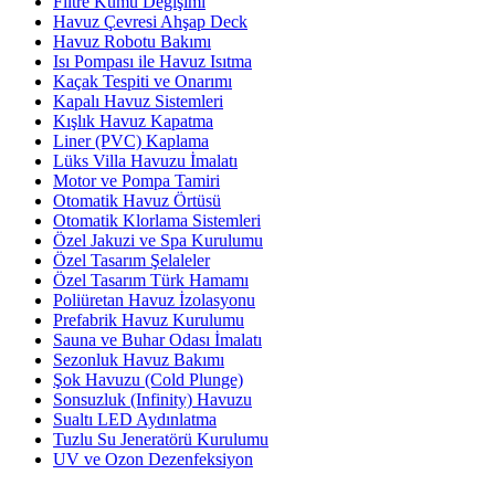
Filtre Kumu Değişimi
Havuz Çevresi Ahşap Deck
Havuz Robotu Bakımı
Isı Pompası ile Havuz Isıtma
Kaçak Tespiti ve Onarımı
Kapalı Havuz Sistemleri
Kışlık Havuz Kapatma
Liner (PVC) Kaplama
Lüks Villa Havuzu İmalatı
Motor ve Pompa Tamiri
Otomatik Havuz Örtüsü
Otomatik Klorlama Sistemleri
Özel Jakuzi ve Spa Kurulumu
Özel Tasarım Şelaleler
Özel Tasarım Türk Hamamı
Poliüretan Havuz İzolasyonu
Prefabrik Havuz Kurulumu
Sauna ve Buhar Odası İmalatı
Sezonluk Havuz Bakımı
Şok Havuzu (Cold Plunge)
Sonsuzluk (Infinity) Havuzu
Sualtı LED Aydınlatma
Tuzlu Su Jeneratörü Kurulumu
UV ve Ozon Dezenfeksiyon