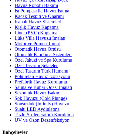
Havuz Robotu Bakımı
Isı Pompası ile Havuz Isıtma
Kaçak Tespiti ve Onarımı
Kapalı Havuz Sistemleri
Kışlık Havuz Kapatma
Liner (PVC) Kaplama
Lüks Villa Havuzu İmalatı
Motor ve Pompa Tamiri
Otomatik Havuz Örtüsü
Otomatik Klorlama Sistemleri
Özel Jakuzi ve Spa Kurulumu
Özel Tasarım Şelaleler
Özel Tasarım Türk Hamamı
Poliüretan Havuz İzolasyonu
Prefabrik Havuz Kurulumu
Sauna ve Buhar Odası İmalatı
Sezonluk Havuz Bakımı
Şok Havuzu (Cold Plunge)
Sonsuzluk (Infinity) Havuzu
Sualtı LED Aydınlatma
Tuzlu Su Jeneratörü Kurulumu
UV ve Ozon Dezenfeksiyon
Bahçelievler