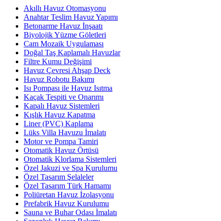
Akıllı Havuz Otomasyonu
Anahtar Teslim Havuz Yapımı
Betonarme Havuz İnşaatı
Biyolojik Yüzme Göletleri
Cam Mozaik Uygulaması
Doğal Taş Kaplamalı Havuzlar
Filtre Kumu Değişimi
Havuz Çevresi Ahşap Deck
Havuz Robotu Bakımı
Isı Pompası ile Havuz Isıtma
Kaçak Tespiti ve Onarımı
Kapalı Havuz Sistemleri
Kışlık Havuz Kapatma
Liner (PVC) Kaplama
Lüks Villa Havuzu İmalatı
Motor ve Pompa Tamiri
Otomatik Havuz Örtüsü
Otomatik Klorlama Sistemleri
Özel Jakuzi ve Spa Kurulumu
Özel Tasarım Şelaleler
Özel Tasarım Türk Hamamı
Poliüretan Havuz İzolasyonu
Prefabrik Havuz Kurulumu
Sauna ve Buhar Odası İmalatı