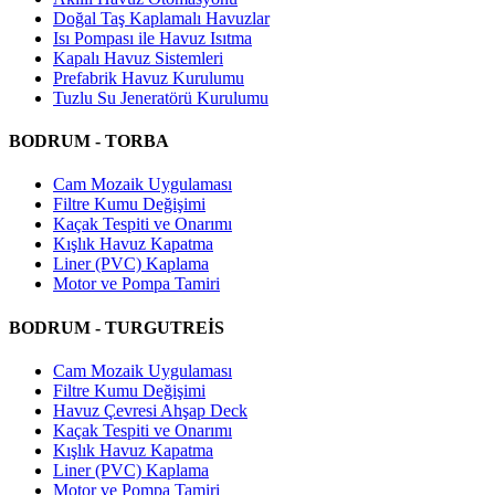
Doğal Taş Kaplamalı Havuzlar
Isı Pompası ile Havuz Isıtma
Kapalı Havuz Sistemleri
Prefabrik Havuz Kurulumu
Tuzlu Su Jeneratörü Kurulumu
BODRUM - TORBA
Cam Mozaik Uygulaması
Filtre Kumu Değişimi
Kaçak Tespiti ve Onarımı
Kışlık Havuz Kapatma
Liner (PVC) Kaplama
Motor ve Pompa Tamiri
BODRUM - TURGUTREİS
Cam Mozaik Uygulaması
Filtre Kumu Değişimi
Havuz Çevresi Ahşap Deck
Kaçak Tespiti ve Onarımı
Kışlık Havuz Kapatma
Liner (PVC) Kaplama
Motor ve Pompa Tamiri