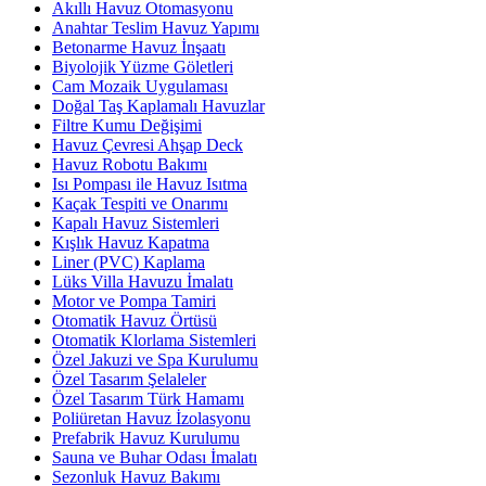
Akıllı Havuz Otomasyonu
Anahtar Teslim Havuz Yapımı
Betonarme Havuz İnşaatı
Biyolojik Yüzme Göletleri
Cam Mozaik Uygulaması
Doğal Taş Kaplamalı Havuzlar
Filtre Kumu Değişimi
Havuz Çevresi Ahşap Deck
Havuz Robotu Bakımı
Isı Pompası ile Havuz Isıtma
Kaçak Tespiti ve Onarımı
Kapalı Havuz Sistemleri
Kışlık Havuz Kapatma
Liner (PVC) Kaplama
Lüks Villa Havuzu İmalatı
Motor ve Pompa Tamiri
Otomatik Havuz Örtüsü
Otomatik Klorlama Sistemleri
Özel Jakuzi ve Spa Kurulumu
Özel Tasarım Şelaleler
Özel Tasarım Türk Hamamı
Poliüretan Havuz İzolasyonu
Prefabrik Havuz Kurulumu
Sauna ve Buhar Odası İmalatı
Sezonluk Havuz Bakımı