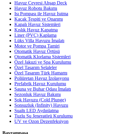
Havuz Çevresi Ahşap Deck
Havuz Robotu Bakımı
Isı Pompası ile Havuz Isıtma
Kaçak Tespiti ve Onarımı
Kapalı Havuz Sistemleri
Kışlık Havuz Kapatma
Liner (PVC) Kaplama
Lüks Villa Havuzu İmalatı
Motor ve Pompa Tamiri
Otomatik Havuz Örtüsü
Otomatik Klorlama Sistemleri
Özel Jakuzi ve Spa Kurulumu
Özel Tasarım Şelaleler
Özel Tasarım Türk Hamamı
Poliüretan Havuz İzolasyonu
Prefabrik Havuz Kurulumu
Sauna ve Buhar Odası İmalatı
Sezonluk Havuz Bakımı
Şok Havuzu (Cold Plunge)
Sonsuzluk (Infinity) Havuzu
Sualtı LED Aydınlatma
Tuzlu Su Jeneratörü Kurulumu
UV ve Ozon Dezenfeksiyon
Bayrampaşa