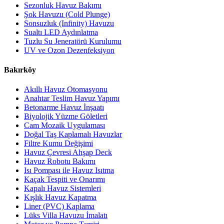
Sezonluk Havuz Bakımı
Şok Havuzu (Cold Plunge)
Sonsuzluk (Infinity) Havuzu
Sualtı LED Aydınlatma
Tuzlu Su Jeneratörü Kurulumu
UV ve Ozon Dezenfeksiyon
Bakırköy
Akıllı Havuz Otomasyonu
Anahtar Teslim Havuz Yapımı
Betonarme Havuz İnşaatı
Biyolojik Yüzme Göletleri
Cam Mozaik Uygulaması
Doğal Taş Kaplamalı Havuzlar
Filtre Kumu Değişimi
Havuz Çevresi Ahşap Deck
Havuz Robotu Bakımı
Isı Pompası ile Havuz Isıtma
Kaçak Tespiti ve Onarımı
Kapalı Havuz Sistemleri
Kışlık Havuz Kapatma
Liner (PVC) Kaplama
Lüks Villa Havuzu İmalatı