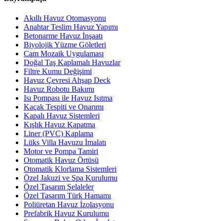
Akıllı Havuz Otomasyonu
Anahtar Teslim Havuz Yapımı
Betonarme Havuz İnşaatı
Biyolojik Yüzme Göletleri
Cam Mozaik Uygulaması
Doğal Taş Kaplamalı Havuzlar
Filtre Kumu Değişimi
Havuz Çevresi Ahşap Deck
Havuz Robotu Bakımı
Isı Pompası ile Havuz Isıtma
Kaçak Tespiti ve Onarımı
Kapalı Havuz Sistemleri
Kışlık Havuz Kapatma
Liner (PVC) Kaplama
Lüks Villa Havuzu İmalatı
Motor ve Pompa Tamiri
Otomatik Havuz Örtüsü
Otomatik Klorlama Sistemleri
Özel Jakuzi ve Spa Kurulumu
Özel Tasarım Şelaleler
Özel Tasarım Türk Hamamı
Poliüretan Havuz İzolasyonu
Prefabrik Havuz Kurulumu