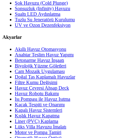
Şok Havuzu (Cold Plunge)
Sonsuzluk (Infinity) Havuzu
Sualtı LED Aydınlatma
Tuzlu Su Jeneratörü Kurulumu
UV ve Ozon Dezenfeksiyon
Akyarlar
Akıllı Havuz Otomasyonu
Anahtar Teslim Havuz Yapımı
Betonarme Havuz İnşaatı
Biyolojik Yüzme Göletleri
Cam Mozaik Uygulaması
Doğal Taş Kaplamalı Havuzlar
Filtre Kumu Değişimi
Havuz Çevresi Ahşap Deck
Havuz Robotu Bakımı
Isı Pompası ile Havuz Isıtma
Kaçak Tespiti ve Onarımı
Kapalı Havuz Sistemleri
Kışlık Havuz Kapatma
Liner (PVC) Kaplama
Lüks Villa Havuzu İmalatı
Motor ve Pompa Tamiri
Otomatik Havuz Örtüsü