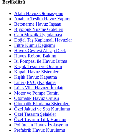
Beylikdüzü
Akıllı Havuz Otomasyonu
Anahtar Teslim Havuz Yapımı
Betonarme Havuz İnşaatı
Biyolojik Yüzme Göletleri
Cam Mozaik Uygulaması
Doğal Taş Kaplamalı Havuzlar
Filtre Kumu Değişimi
Havuz Çevresi Ahşap Deck
Havuz Robotu Bakımı
Isı Pompası ile Havuz Isıtma
Kaçak Tespiti ve Onarımı
Kapalı Havuz Sistemleri
Kışlık Havuz Kapatma
Liner (PVC) Kaplama
Lüks Villa Havuzu İmalatı
Motor ve Pompa Tamiri
Otomatik Havuz Örtüsü
Otomatik Klorlama Sistemleri
Özel Jakuzi ve Spa Kurulumu
Özel Tasarım Şelaleler
Özel Tasarım Türk Hamamı
Poliüretan Havuz İzolasyonu
Prefabrik Havuz Kurulumu