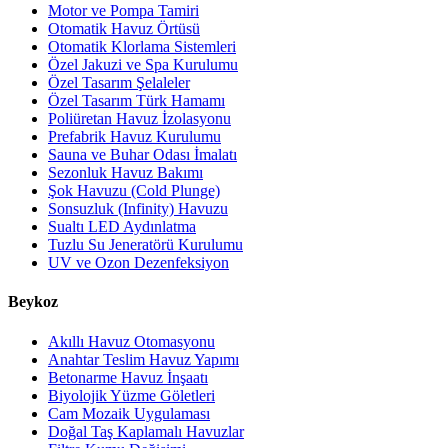
Motor ve Pompa Tamiri
Otomatik Havuz Örtüsü
Otomatik Klorlama Sistemleri
Özel Jakuzi ve Spa Kurulumu
Özel Tasarım Şelaleler
Özel Tasarım Türk Hamamı
Poliüretan Havuz İzolasyonu
Prefabrik Havuz Kurulumu
Sauna ve Buhar Odası İmalatı
Sezonluk Havuz Bakımı
Şok Havuzu (Cold Plunge)
Sonsuzluk (Infinity) Havuzu
Sualtı LED Aydınlatma
Tuzlu Su Jeneratörü Kurulumu
UV ve Ozon Dezenfeksiyon
Beykoz
Akıllı Havuz Otomasyonu
Anahtar Teslim Havuz Yapımı
Betonarme Havuz İnşaatı
Biyolojik Yüzme Göletleri
Cam Mozaik Uygulaması
Doğal Taş Kaplamalı Havuzlar