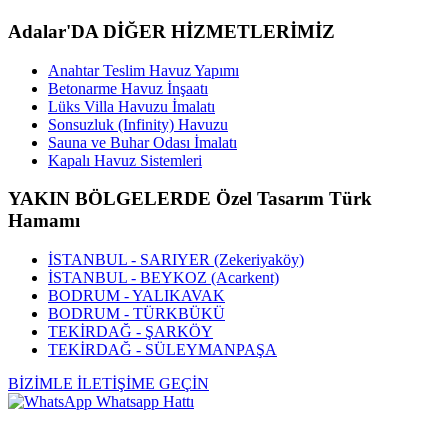
Adalar'DA DİĞER HİZMETLERİMİZ
Anahtar Teslim Havuz Yapımı
Betonarme Havuz İnşaatı
Lüks Villa Havuzu İmalatı
Sonsuzluk (Infinity) Havuzu
Sauna ve Buhar Odası İmalatı
Kapalı Havuz Sistemleri
YAKIN BÖLGELERDE Özel Tasarım Türk
Hamamı
İSTANBUL - SARIYER (Zekeriyaköy)
İSTANBUL - BEYKOZ (Acarkent)
BODRUM - YALIKAVAK
BODRUM - TÜRKBÜKÜ
TEKİRDAĞ - ŞARKÖY
TEKİRDAĞ - SÜLEYMANPAŞA
BİZİMLE İLETİŞİME GEÇİN
Whatsapp Hattı