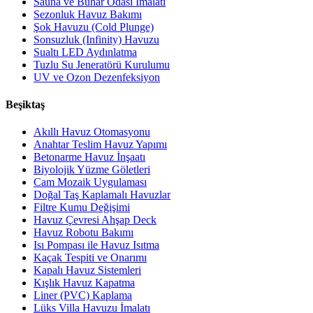
Sauna ve Buhar Odası İmalatı
Sezonluk Havuz Bakımı
Şok Havuzu (Cold Plunge)
Sonsuzluk (Infinity) Havuzu
Sualtı LED Aydınlatma
Tuzlu Su Jeneratörü Kurulumu
UV ve Ozon Dezenfeksiyon
Beşiktaş
Akıllı Havuz Otomasyonu
Anahtar Teslim Havuz Yapımı
Betonarme Havuz İnşaatı
Biyolojik Yüzme Göletleri
Cam Mozaik Uygulaması
Doğal Taş Kaplamalı Havuzlar
Filtre Kumu Değişimi
Havuz Çevresi Ahşap Deck
Havuz Robotu Bakımı
Isı Pompası ile Havuz Isıtma
Kaçak Tespiti ve Onarımı
Kapalı Havuz Sistemleri
Kışlık Havuz Kapatma
Liner (PVC) Kaplama
Lüks Villa Havuzu İmalatı