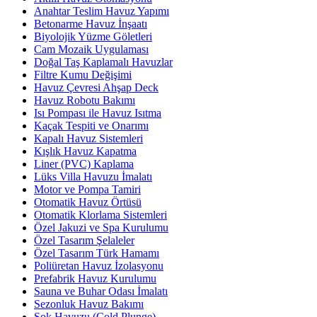
Anahtar Teslim Havuz Yapımı
Betonarme Havuz İnşaatı
Biyolojik Yüzme Göletleri
Cam Mozaik Uygulaması
Doğal Taş Kaplamalı Havuzlar
Filtre Kumu Değişimi
Havuz Çevresi Ahşap Deck
Havuz Robotu Bakımı
Isı Pompası ile Havuz Isıtma
Kaçak Tespiti ve Onarımı
Kapalı Havuz Sistemleri
Kışlık Havuz Kapatma
Liner (PVC) Kaplama
Lüks Villa Havuzu İmalatı
Motor ve Pompa Tamiri
Otomatik Havuz Örtüsü
Otomatik Klorlama Sistemleri
Özel Jakuzi ve Spa Kurulumu
Özel Tasarım Şelaleler
Özel Tasarım Türk Hamamı
Poliüretan Havuz İzolasyonu
Prefabrik Havuz Kurulumu
Sauna ve Buhar Odası İmalatı
Sezonluk Havuz Bakımı
Şok Havuzu (Cold Plunge)