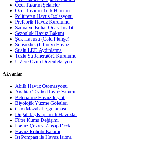
Özel Tasarım Şelaleler
Özel Tasarım Türk Hamamı
Poliüretan Havuz İzolasyonu
Prefabrik Havuz Kurulumu
Sauna ve Buhar Odası İmalatı
Sezonluk Havuz Bakımı
Şok Havuzu (Cold Plunge)
Sonsuzluk (Infinity) Havuzu
Sualtı LED Aydınlatma
Tuzlu Su Jeneratörü Kurulumu
UV ve Ozon Dezenfeksiyon
Akyarlar
Akıllı Havuz Otomasyonu
Anahtar Teslim Havuz Yapımı
Betonarme Havuz İnşaatı
Biyolojik Yüzme Göletleri
Cam Mozaik Uygulaması
Doğal Taş Kaplamalı Havuzlar
Filtre Kumu Değişimi
Havuz Çevresi Ahşap Deck
Havuz Robotu Bakımı
Isı Pompası ile Havuz Isıtma