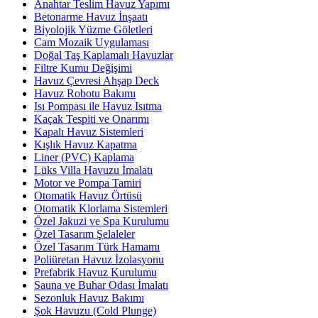
Anahtar Teslim Havuz Yapımı
Betonarme Havuz İnşaatı
Biyolojik Yüzme Göletleri
Cam Mozaik Uygulaması
Doğal Taş Kaplamalı Havuzlar
Filtre Kumu Değişimi
Havuz Çevresi Ahşap Deck
Havuz Robotu Bakımı
Isı Pompası ile Havuz Isıtma
Kaçak Tespiti ve Onarımı
Kapalı Havuz Sistemleri
Kışlık Havuz Kapatma
Liner (PVC) Kaplama
Lüks Villa Havuzu İmalatı
Motor ve Pompa Tamiri
Otomatik Havuz Örtüsü
Otomatik Klorlama Sistemleri
Özel Jakuzi ve Spa Kurulumu
Özel Tasarım Şelaleler
Özel Tasarım Türk Hamamı
Poliüretan Havuz İzolasyonu
Prefabrik Havuz Kurulumu
Sauna ve Buhar Odası İmalatı
Sezonluk Havuz Bakımı
Şok Havuzu (Cold Plunge)