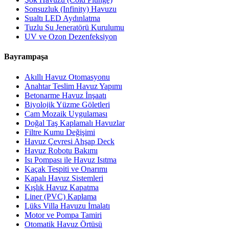
Sonsuzluk (Infinity) Havuzu
Sualtı LED Aydınlatma
Tuzlu Su Jeneratörü Kurulumu
UV ve Ozon Dezenfeksiyon
Bayrampaşa
Akıllı Havuz Otomasyonu
Anahtar Teslim Havuz Yapımı
Betonarme Havuz İnşaatı
Biyolojik Yüzme Göletleri
Cam Mozaik Uygulaması
Doğal Taş Kaplamalı Havuzlar
Filtre Kumu Değişimi
Havuz Çevresi Ahşap Deck
Havuz Robotu Bakımı
Isı Pompası ile Havuz Isıtma
Kaçak Tespiti ve Onarımı
Kapalı Havuz Sistemleri
Kışlık Havuz Kapatma
Liner (PVC) Kaplama
Lüks Villa Havuzu İmalatı
Motor ve Pompa Tamiri
Otomatik Havuz Örtüsü