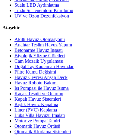
Sualtı LED Aydınlatma
Tuzlu Su Jeneratörü Kurulumu
UV ve Ozon Dezenfeksiyon
Ataşehir
Akıllı Havuz Otomasyonu
Anahtar Teslim Havuz Yapımı
Betonarme Havuz İnşaatı
Biyolojik Yüzme Göletleri
Cam Mozaik Uygulaması
Doğal Taş Kaplamalı Havuzlar
Filtre Kumu Değişimi
Havuz Çevresi Ahşap Deck
Havuz Robotu Bakımı
Isı Pompası ile Havuz Isıtma
Kaçak Tespiti ve Onarımı
Kapalı Havuz Sistemleri
Kışlık Havuz Kapatma
Liner (PVC) Kaplama
Lüks Villa Havuzu İmalatı
Motor ve Pompa Tamiri
Otomatik Havuz Örtüsü
Otomatik Klorlama Sistemleri