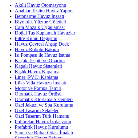
Akıllı Havuz Otomasyonu
Anahtar Teslim Havuz Yapımı
Betonarme Havuz İnşaatı
Biyolojik Yüzme Göletleri
Cam Mozaik Uygulaması
Doğal Taş Kaplamalı Havuzlar
Filtre Kumu Değişimi
Havuz Çevresi Ahşap Deck
Havuz Robotu Bakımı
Isı Pompası ile Havuz Isıtma
Kaçak Tespiti ve Onarımı
Kapalı Havuz Sistemleri
Kışlık Havuz Kapatma
Liner (PVC) Kaplama
Lüks Villa Havuzu İmalatı
Motor ve Pompa Tamiri
Otomatik Havuz Örtüsü
Otomatik Klorlama Sistemleri
Özel Jakuzi ve Spa Kurulumu
Özel Tasarım Şelaleler
Özel Tasarım Türk Hamamı
Poliüretan Havuz İzolasyonu
Prefabrik Havuz Kurulumu
Sauna ve Buhar Odası İmalatı