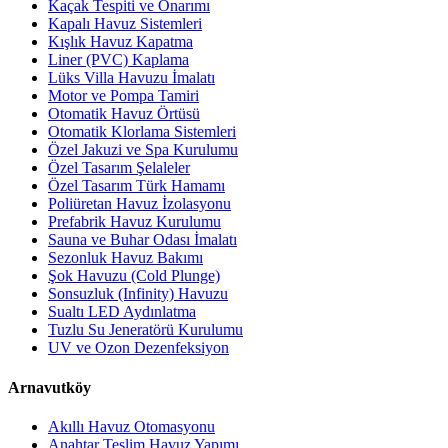
Kaçak Tespiti ve Onarımı
Kapalı Havuz Sistemleri
Kışlık Havuz Kapatma
Liner (PVC) Kaplama
Lüks Villa Havuzu İmalatı
Motor ve Pompa Tamiri
Otomatik Havuz Örtüsü
Otomatik Klorlama Sistemleri
Özel Jakuzi ve Spa Kurulumu
Özel Tasarım Şelaleler
Özel Tasarım Türk Hamamı
Poliüretan Havuz İzolasyonu
Prefabrik Havuz Kurulumu
Sauna ve Buhar Odası İmalatı
Sezonluk Havuz Bakımı
Şok Havuzu (Cold Plunge)
Sonsuzluk (Infinity) Havuzu
Sualtı LED Aydınlatma
Tuzlu Su Jeneratörü Kurulumu
UV ve Ozon Dezenfeksiyon
Arnavutköy
Akıllı Havuz Otomasyonu
Anahtar Teslim Havuz Yapımı