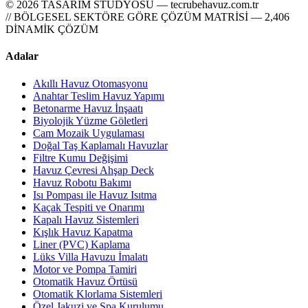
© 2026 TASARIM STÜDYOSU — tecrubehavuz.com.tr
// BÖLGESEL SEKTÖRE GÖRE ÇÖZÜM MATRİSİ — 2,406
DİNAMİK ÇÖZÜM
Adalar
Akıllı Havuz Otomasyonu
Anahtar Teslim Havuz Yapımı
Betonarme Havuz İnşaatı
Biyolojik Yüzme Göletleri
Cam Mozaik Uygulaması
Doğal Taş Kaplamalı Havuzlar
Filtre Kumu Değişimi
Havuz Çevresi Ahşap Deck
Havuz Robotu Bakımı
Isı Pompası ile Havuz Isıtma
Kaçak Tespiti ve Onarımı
Kapalı Havuz Sistemleri
Kışlık Havuz Kapatma
Liner (PVC) Kaplama
Lüks Villa Havuzu İmalatı
Motor ve Pompa Tamiri
Otomatik Havuz Örtüsü
Otomatik Klorlama Sistemleri
Özel Jakuzi ve Spa Kurulumu