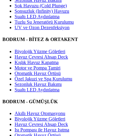
Sezonluk Havuz Bakımı
Şok Havuzu (Cold Plunge)
Sonsuzluk (Infinity) Havuzu
Sualtı LED Aydınlatma
Tuzlu Su Jeneratörü Kurulumu
UV ve Ozon Dezenfeksiyon
BODRUM - BİTEZ & ORTAKENT
Biyolojik Yüzme Göletleri
Havuz Çevresi Ahşap Deck
Kışlık Havuz Kapatma
Motor ve Pompa Tamiri
Otomatik Havuz Örtüsü
Özel Jakuzi ve Spa Kurulumu
Sezonluk Havuz Bakımı
Sualtı LED Aydınlatma
BODRUM - GÜMÜŞLÜK
Akıllı Havuz Otomasyonu
Biyolojik Yüzme Göletleri
Havuz Çevresi Ahşap Deck
Isı Pompası ile Havuz Isıtma
Otomatik Havuz Örtüsü