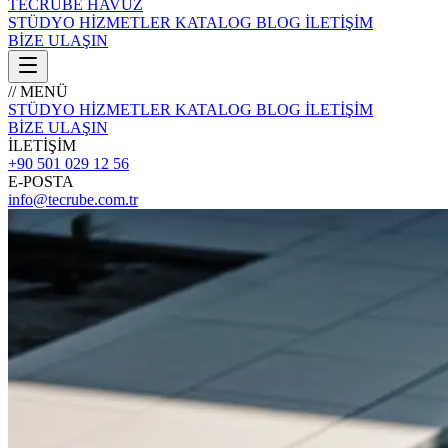
TECRÜBE
HAVUZ
STÜDYO
HİZMETLER
KATALOG
BLOG
İLETİŞİM
BİZE ULAŞIN
// MENÜ
STÜDYO
HİZMETLER
KATALOG
BLOG
İLETİŞİM
BİZE ULAŞIN
İLETİŞİM
+90 501 029 12 56
E-POSTA
info@tecrube.com.tr