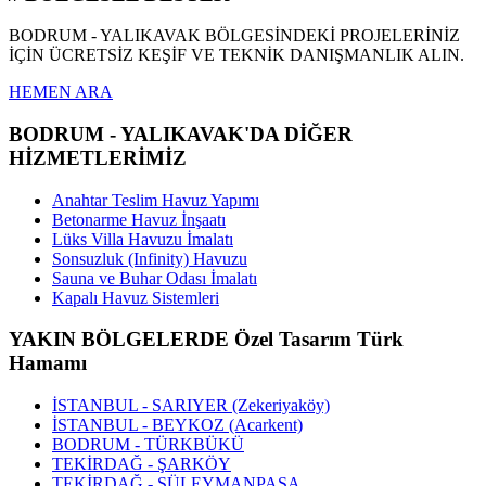
BODRUM - YALIKAVAK BÖLGESİNDEKİ PROJELERİNİZ
İÇİN ÜCRETSİZ KEŞİF VE TEKNİK DANIŞMANLIK ALIN.
HEMEN ARA
BODRUM - YALIKAVAK'DA DİĞER
HİZMETLERİMİZ
Anahtar Teslim Havuz Yapımı
Betonarme Havuz İnşaatı
Lüks Villa Havuzu İmalatı
Sonsuzluk (Infinity) Havuzu
Sauna ve Buhar Odası İmalatı
Kapalı Havuz Sistemleri
YAKIN BÖLGELERDE Özel Tasarım Türk
Hamamı
İSTANBUL - SARIYER (Zekeriyaköy)
İSTANBUL - BEYKOZ (Acarkent)
BODRUM - TÜRKBÜKÜ
TEKİRDAĞ - ŞARKÖY
TEKİRDAĞ - SÜLEYMANPAŞA