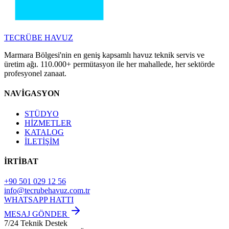
TECRÜBE
HAVUZ
Marmara Bölgesi'nin en geniş kapsamlı havuz teknik servis ve
üretim ağı. 110.000+ permütasyon ile her mahallede, her sektörde
profesyonel zanaat.
NAVİGASYON
STÜDYO
HİZMETLER
KATALOG
İLETİŞİM
İRTİBAT
+90 501 029 12 56
info@tecrubehavuz.com.tr
WHATSAPP HATTI
MESAJ GÖNDER
7/24 Teknik Destek