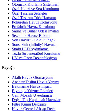
Otomatik Klorlama Sistemleri
Özel Jakuzi ve Spa Kurulumu
Özel Tasarım Şelaleler
Özel Tasarım Türk Hamamı
Poliüretan Havuz İzolasyonu
Prefabrik Havuz Kurulumu
Sauna ve Buhar Odası İmalatı
Sezonluk Havuz Bakımı
Şok Havuzu (Cold Plunge)
Sonsuzluk (Infinity) Havuzu
Sualtı LED Aydınlatma
Tuzlu Su Jeneratörü Kurulumu
UV ve Ozon Dezenfeksiyon
Beyoğlu
Akıllı Havuz Otomasyonu
Anahtar Teslim Havuz Yapımı
Betonarme Havuz İnşaatı
Biyolojik Yüzme Göletleri
Cam Mozaik Uygulaması
Doğal Taş Kaplamalı Havuzlar
Filtre Kumu Değişimi
Havuz Çevresi Ahşap Deck