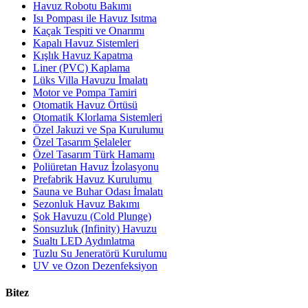
Havuz Robotu Bakımı
Isı Pompası ile Havuz Isıtma
Kaçak Tespiti ve Onarımı
Kapalı Havuz Sistemleri
Kışlık Havuz Kapatma
Liner (PVC) Kaplama
Lüks Villa Havuzu İmalatı
Motor ve Pompa Tamiri
Otomatik Havuz Örtüsü
Otomatik Klorlama Sistemleri
Özel Jakuzi ve Spa Kurulumu
Özel Tasarım Şelaleler
Özel Tasarım Türk Hamamı
Poliüretan Havuz İzolasyonu
Prefabrik Havuz Kurulumu
Sauna ve Buhar Odası İmalatı
Sezonluk Havuz Bakımı
Şok Havuzu (Cold Plunge)
Sonsuzluk (Infinity) Havuzu
Sualtı LED Aydınlatma
Tuzlu Su Jeneratörü Kurulumu
UV ve Ozon Dezenfeksiyon
Bitez