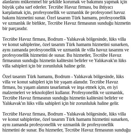
alanlarını mükemmel bir şekilde korumak ve bakımını yapmak için
büyük çaba sarf ederler. Tecrübe Havuz firması, bu ihtiyacı
karşılamak için, profesyonellik ve uzmanlık ile profesyonel havuz
bakımı hizmetini sunar. Özel tasarım Türk hamamı, profesyonellik
ve uzmanlık ile birlikte, Tecrübe Havuz firmasının sunduğu hizmetin
bir parçasıdır.
Tecrübe Havuz firması, Bodrum - Yalıkavak bölgesinde, lüks villa
ve konut sahiplerine, özel tasarım Türk hamamı hizmetini sunarken,
aynı zamanda profesyonellik ve uzmanlık ile villa havuz tasarımı ve
profesyonellik hizmetini de sunar. Bu hizmetler, Tecrübe Havuz
firmasının sunduğu hizmetin kalitesini belirler ve Yalıkavak'ın lüks
villa sahipleri için bir zorunluluk haline gelir.
Özel tasarım Türk hamamı, Bodrum - Yalıkavak bölgesinde, lüks
villa ve konut sahipleri için bir yaşam alanıdır. Tecrübe Havuz
firması, bu yaşam alanını tasarlamak ve inşa etmek için, en iyi
malzemeleri ve teknolojileri kullanır. Profesyonellik ve uzmanlık,
Tecrübe Havuz firmasının sunduğu hizmetin kalitesini belirler ve
Yalıkavak'ın lüks villa sahipleri için bir zorunluluk haline gelir.
Tecrübe Havuz firması, Bodrum - Yalıkavak bölgesinde, lüks villa
ve konut sahiplerine, özel tasarım Türk hamamı hizmetini sunarken,
aynı zamanda profesyonellik ve uzmanlık ile profesyonellik
hizmetini de sunar. Bu hizmetler, Tecrübe Havuz firmasının sunduğu