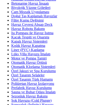
Betonarme Havuz İnşaatı
Biyolojik Yüzme Göletleri
Cam Mozaik Uygulaması
Doğal Taş Kaplamalı Havuzlar
Filtre Kumu Değişimi
Havuz Çevresi Ahşap Deck
Havuz Robotu Bakımı
Isı Pompası ile Havuz Isıtma
Kaçak Tespiti ve Onarımı
Kapalı Havuz Sistemleri
Kışlık Havuz Kapatma
Liner (PVC) Kaplama
Lüks Villa Havuzu İmalatı
Motor ve Pompa Tamiri
Otomatik Havuz Örtüsü
Otomatik Klorlama Sistemleri
Özel Jakuzi ve Spa Kurulumu
Özel Tasarım Şelaleler
Özel Tasarım Türk Hamamı
Poliüretan Havuz İzolasyonu
Prefabrik Havuz Kurulumu
Sauna ve Buhar Odası İmalatı
Sezonluk Havuz Bakımı
Şok Havuzu (Cold Plunge)
Sonsuzluk (Infinity) Havuzu