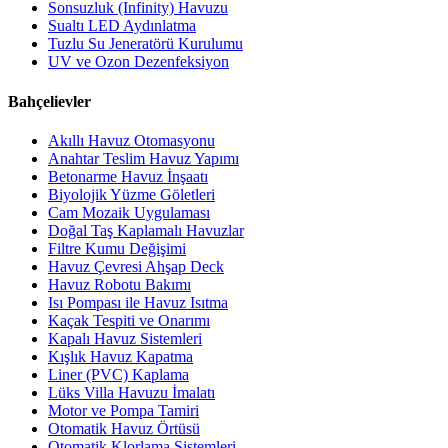
Sonsuzluk (Infinity) Havuzu
Sualtı LED Aydınlatma
Tuzlu Su Jeneratörü Kurulumu
UV ve Ozon Dezenfeksiyon
Bahçelievler
Akıllı Havuz Otomasyonu
Anahtar Teslim Havuz Yapımı
Betonarme Havuz İnşaatı
Biyolojik Yüzme Göletleri
Cam Mozaik Uygulaması
Doğal Taş Kaplamalı Havuzlar
Filtre Kumu Değişimi
Havuz Çevresi Ahşap Deck
Havuz Robotu Bakımı
Isı Pompası ile Havuz Isıtma
Kaçak Tespiti ve Onarımı
Kapalı Havuz Sistemleri
Kışlık Havuz Kapatma
Liner (PVC) Kaplama
Lüks Villa Havuzu İmalatı
Motor ve Pompa Tamiri
Otomatik Havuz Örtüsü
Otomatik Klorlama Sistemleri