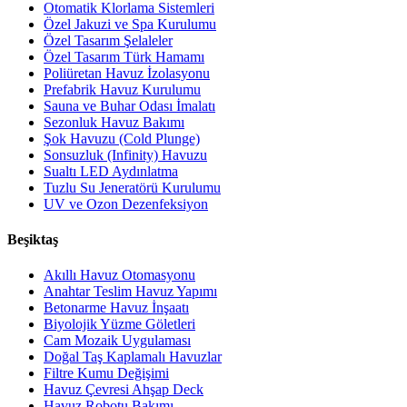
Otomatik Klorlama Sistemleri
Özel Jakuzi ve Spa Kurulumu
Özel Tasarım Şelaleler
Özel Tasarım Türk Hamamı
Poliüretan Havuz İzolasyonu
Prefabrik Havuz Kurulumu
Sauna ve Buhar Odası İmalatı
Sezonluk Havuz Bakımı
Şok Havuzu (Cold Plunge)
Sonsuzluk (Infinity) Havuzu
Sualtı LED Aydınlatma
Tuzlu Su Jeneratörü Kurulumu
UV ve Ozon Dezenfeksiyon
Beşiktaş
Akıllı Havuz Otomasyonu
Anahtar Teslim Havuz Yapımı
Betonarme Havuz İnşaatı
Biyolojik Yüzme Göletleri
Cam Mozaik Uygulaması
Doğal Taş Kaplamalı Havuzlar
Filtre Kumu Değişimi
Havuz Çevresi Ahşap Deck
Havuz Robotu Bakımı