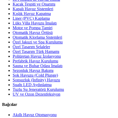
Kaçak Tespiti ve Onarımı
Kapalı Havuz Sistemleri
Kışlık Havuz Kapatma
Liner (PVC) Kaplama
Lüks Villa Havuzu İmalatı
Motor ve Pompa Tamiri
Otomatik Havuz Örtüsü
Otomatik Klorlama Sistemleri
Özel Jakuzi ve Spa Kurulumu
Özel Tasarım Şelaleler
Özel Tasarım Türk Hamamı
Poliüretan Havuz İzolasyonu
Prefabrik Havuz Kurulumu
Sauna ve Buhar Odası İmalatı
Sezonluk Havuz Bakımı
Şok Havuzu (Cold Plunge)
Sonsuzluk (Infinity) Havuzu
Sualtı LED Aydınlatma
Tuzlu Su Jeneratörü Kurulumu
UV ve Ozon Dezenfeksiyon
Bağcılar
Akıllı Havuz Otomasyonu