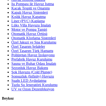
Isı Pompası ile Havuz Isıtma
Kaçak Tespiti ve Onarımı
Kapalı Havuz Sistemleri
Kışlık Havuz Kapatma
Liner (PVC) Kaplama
Lüks Villa Havuzu İmalatı
Motor ve Pompa Tamiri
Otomatik Havuz Örtüsü
Otomatik Klorlama Sistemleri
Özel Jakuzi ve Spa Kurulumu
Özel Tasarım Şelaleler
Özel Tasarım Türk Hamamı
Poliüretan Havuz İzolasyonu
Prefabrik Havuz Kurulumu
Sauna ve Buhar Odası İmalatı
Sezonluk Havuz Bakımı
Şok Havuzu (Cold Plunge)
Sonsuzluk (Infinity) Havuzu
Sualtı LED Aydınlatma
Tuzlu Su Jeneratörü Kurulumu
UV ve Ozon Dezenfeksiyon
Beykoz