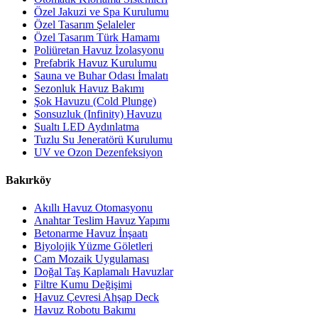
Özel Jakuzi ve Spa Kurulumu
Özel Tasarım Şelaleler
Özel Tasarım Türk Hamamı
Poliüretan Havuz İzolasyonu
Prefabrik Havuz Kurulumu
Sauna ve Buhar Odası İmalatı
Sezonluk Havuz Bakımı
Şok Havuzu (Cold Plunge)
Sonsuzluk (Infinity) Havuzu
Sualtı LED Aydınlatma
Tuzlu Su Jeneratörü Kurulumu
UV ve Ozon Dezenfeksiyon
Bakırköy
Akıllı Havuz Otomasyonu
Anahtar Teslim Havuz Yapımı
Betonarme Havuz İnşaatı
Biyolojik Yüzme Göletleri
Cam Mozaik Uygulaması
Doğal Taş Kaplamalı Havuzlar
Filtre Kumu Değişimi
Havuz Çevresi Ahşap Deck
Havuz Robotu Bakımı