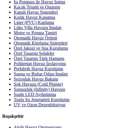
Isı Pompası ile Havuz Isıtma
Kaçak Tespiti ve Onarımı
Kapalı Havuz Sistemleri
Kışlık Havuz Kapatma
Liner (PVC) Kaplama
Lüks Villa Havuzu İmalatı
Motor ve Pompa Tamiri
Otomatik Havuz Örtüsü
Otomatik Klorlama Sistemleri
Özel Jakuzi ve Spa Kurulumu
Özel Tasarım Şelaleler
Özel Tasarım Türk Hamamı
Poliüretan Havuz İzolasyonu
Prefabrik Havuz Kurulumu
Sauna ve Buhar Odası İmalatı
Sezonluk Havuz Bakımı
Şok Havuzu (Cold Plunge)
Sonsuzluk (Infinity) Havuzu
Sualtı LED Aydınlatma
Tuzlu Su Jeneratörü Kurulumu
UV ve Ozon Dezenfeksiyon
Başakşehir
Akıllı Havuz Otomasyonu