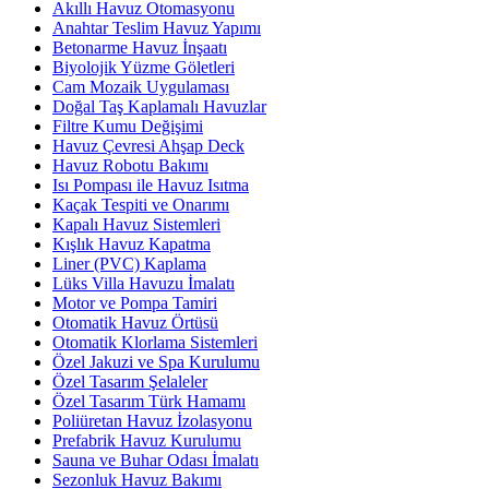
Akıllı Havuz Otomasyonu
Anahtar Teslim Havuz Yapımı
Betonarme Havuz İnşaatı
Biyolojik Yüzme Göletleri
Cam Mozaik Uygulaması
Doğal Taş Kaplamalı Havuzlar
Filtre Kumu Değişimi
Havuz Çevresi Ahşap Deck
Havuz Robotu Bakımı
Isı Pompası ile Havuz Isıtma
Kaçak Tespiti ve Onarımı
Kapalı Havuz Sistemleri
Kışlık Havuz Kapatma
Liner (PVC) Kaplama
Lüks Villa Havuzu İmalatı
Motor ve Pompa Tamiri
Otomatik Havuz Örtüsü
Otomatik Klorlama Sistemleri
Özel Jakuzi ve Spa Kurulumu
Özel Tasarım Şelaleler
Özel Tasarım Türk Hamamı
Poliüretan Havuz İzolasyonu
Prefabrik Havuz Kurulumu
Sauna ve Buhar Odası İmalatı
Sezonluk Havuz Bakımı