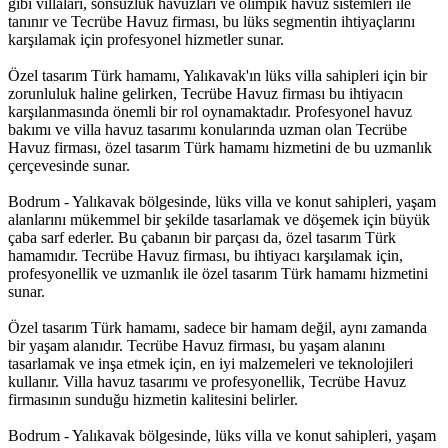
gibi villaları, sonsuzluk havuzları ve olimpik havuz sistemleri ile
tanınır ve Tecrübe Havuz firması, bu lüks segmentin ihtiyaçlarını
karşılamak için profesyonel hizmetler sunar.
Özel tasarım Türk hamamı, Yalıkavak'ın lüks villa sahipleri için bir
zorunluluk haline gelirken, Tecrübe Havuz firması bu ihtiyacın
karşılanmasında önemli bir rol oynamaktadır. Profesyonel havuz
bakımı ve villa havuz tasarımı konularında uzman olan Tecrübe
Havuz firması, özel tasarım Türk hamamı hizmetini de bu uzmanlık
çerçevesinde sunar.
Bodrum - Yalıkavak bölgesinde, lüks villa ve konut sahipleri, yaşam
alanlarını mükemmel bir şekilde tasarlamak ve döşemek için büyük
çaba sarf ederler. Bu çabanın bir parçası da, özel tasarım Türk
hamamıdır. Tecrübe Havuz firması, bu ihtiyacı karşılamak için,
profesyonellik ve uzmanlık ile özel tasarım Türk hamamı hizmetini
sunar.
Özel tasarım Türk hamamı, sadece bir hamam değil, aynı zamanda
bir yaşam alanıdır. Tecrübe Havuz firması, bu yaşam alanını
tasarlamak ve inşa etmek için, en iyi malzemeleri ve teknolojileri
kullanır. Villa havuz tasarımı ve profesyonellik, Tecrübe Havuz
firmasının sunduğu hizmetin kalitesini belirler.
Bodrum - Yalıkavak bölgesinde, lüks villa ve konut sahipleri, yaşam