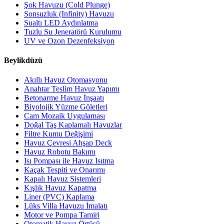
Şok Havuzu (Cold Plunge)
Sonsuzluk (Infinity) Havuzu
Sualtı LED Aydınlatma
Tuzlu Su Jeneratörü Kurulumu
UV ve Ozon Dezenfeksiyon
Beylikdüzü
Akıllı Havuz Otomasyonu
Anahtar Teslim Havuz Yapımı
Betonarme Havuz İnşaatı
Biyolojik Yüzme Göletleri
Cam Mozaik Uygulaması
Doğal Taş Kaplamalı Havuzlar
Filtre Kumu Değişimi
Havuz Çevresi Ahşap Deck
Havuz Robotu Bakımı
Isı Pompası ile Havuz Isıtma
Kaçak Tespiti ve Onarımı
Kapalı Havuz Sistemleri
Kışlık Havuz Kapatma
Liner (PVC) Kaplama
Lüks Villa Havuzu İmalatı
Motor ve Pompa Tamiri
Otomatik Havuz Örtüsü