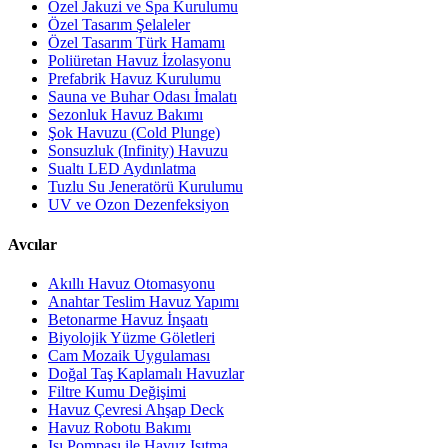
Özel Jakuzi ve Spa Kurulumu
Özel Tasarım Şelaleler
Özel Tasarım Türk Hamamı
Poliüretan Havuz İzolasyonu
Prefabrik Havuz Kurulumu
Sauna ve Buhar Odası İmalatı
Sezonluk Havuz Bakımı
Şok Havuzu (Cold Plunge)
Sonsuzluk (Infinity) Havuzu
Sualtı LED Aydınlatma
Tuzlu Su Jeneratörü Kurulumu
UV ve Ozon Dezenfeksiyon
Avcılar
Akıllı Havuz Otomasyonu
Anahtar Teslim Havuz Yapımı
Betonarme Havuz İnşaatı
Biyolojik Yüzme Göletleri
Cam Mozaik Uygulaması
Doğal Taş Kaplamalı Havuzlar
Filtre Kumu Değişimi
Havuz Çevresi Ahşap Deck
Havuz Robotu Bakımı
Isı Pompası ile Havuz Isıtma