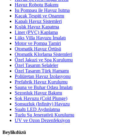
Havuz Robotu Bakımı
Isı Pompası ile Havuz Isıtma
Kaçak Tespiti ve Onarımı
Kapalı Havuz Sistemleri
Kışlık Havuz Kapatma
Liner (PVC) Kaplama
Lüks Villa Havuzu İmalatı
Motor ve Pompa Tamiri
Otomatik Havuz Örtüsü
Otomatik Klorlama Sistemleri
Özel Jakuzi ve Spa Kurulumu
Özel Tasarım Şelaleler
Özel Tasarım Türk Hamamı
Poliüretan Havuz İzolasyonu
Prefabrik Havuz Kurulumu
Sauna ve Buhar Odası İmalatı
Sezonluk Havuz Bakımı
Şok Havuzu (Cold Plunge)
Sonsuzluk (Infinity) Havuzu
Sualtı LED Aydınlatma
Tuzlu Su Jeneratörü Kurulumu
UV ve Ozon Dezenfeksiyon
Beylikdüzü