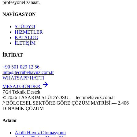
profesyonel zanaat.
NAVİGASYON
STÜDYO
HİZMETLER
KATALOG
İLETİŞİM
İRTİBAT
+90 501 029 12 56
info@tecrubehavuz.com.tr
WHATSAPP HATTI
MESAJ GÖNDER
7/24 Teknik Destek
© 2026 TASARIM STÜDYOSU — tecrubehavuz.com.tr
// BÖLGESEL SEKTÖRE GÖRE ÇÖZÜM MATRİSİ — 2,406
DİNAMİK ÇÖZÜM
Adalar
Akıllı Havuz Otomasyonu