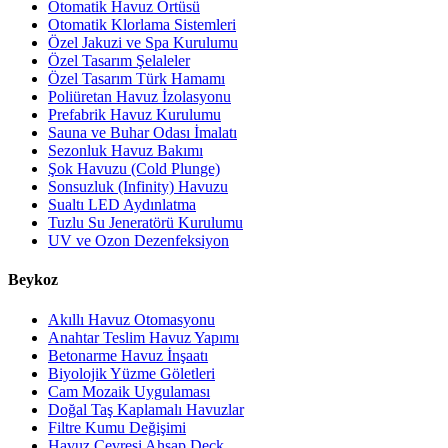
Otomatik Havuz Örtüsü
Otomatik Klorlama Sistemleri
Özel Jakuzi ve Spa Kurulumu
Özel Tasarım Şelaleler
Özel Tasarım Türk Hamamı
Poliüretan Havuz İzolasyonu
Prefabrik Havuz Kurulumu
Sauna ve Buhar Odası İmalatı
Sezonluk Havuz Bakımı
Şok Havuzu (Cold Plunge)
Sonsuzluk (Infinity) Havuzu
Sualtı LED Aydınlatma
Tuzlu Su Jeneratörü Kurulumu
UV ve Ozon Dezenfeksiyon
Beykoz
Akıllı Havuz Otomasyonu
Anahtar Teslim Havuz Yapımı
Betonarme Havuz İnşaatı
Biyolojik Yüzme Göletleri
Cam Mozaik Uygulaması
Doğal Taş Kaplamalı Havuzlar
Filtre Kumu Değişimi
Havuz Çevresi Ahşap Deck