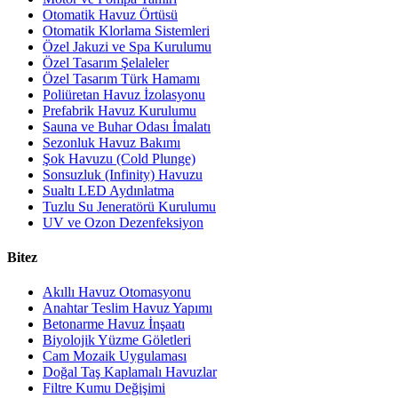
Otomatik Havuz Örtüsü
Otomatik Klorlama Sistemleri
Özel Jakuzi ve Spa Kurulumu
Özel Tasarım Şelaleler
Özel Tasarım Türk Hamamı
Poliüretan Havuz İzolasyonu
Prefabrik Havuz Kurulumu
Sauna ve Buhar Odası İmalatı
Sezonluk Havuz Bakımı
Şok Havuzu (Cold Plunge)
Sonsuzluk (Infinity) Havuzu
Sualtı LED Aydınlatma
Tuzlu Su Jeneratörü Kurulumu
UV ve Ozon Dezenfeksiyon
Bitez
Akıllı Havuz Otomasyonu
Anahtar Teslim Havuz Yapımı
Betonarme Havuz İnşaatı
Biyolojik Yüzme Göletleri
Cam Mozaik Uygulaması
Doğal Taş Kaplamalı Havuzlar
Filtre Kumu Değişimi