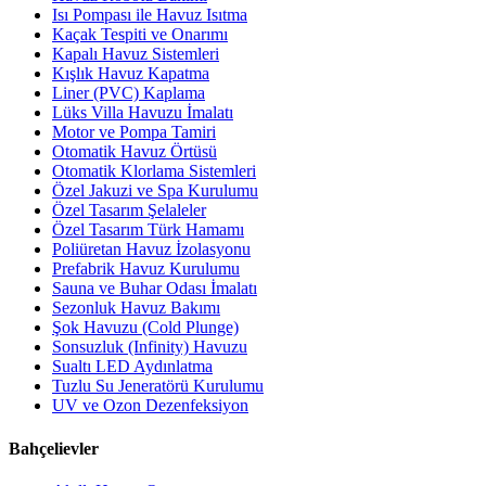
Isı Pompası ile Havuz Isıtma
Kaçak Tespiti ve Onarımı
Kapalı Havuz Sistemleri
Kışlık Havuz Kapatma
Liner (PVC) Kaplama
Lüks Villa Havuzu İmalatı
Motor ve Pompa Tamiri
Otomatik Havuz Örtüsü
Otomatik Klorlama Sistemleri
Özel Jakuzi ve Spa Kurulumu
Özel Tasarım Şelaleler
Özel Tasarım Türk Hamamı
Poliüretan Havuz İzolasyonu
Prefabrik Havuz Kurulumu
Sauna ve Buhar Odası İmalatı
Sezonluk Havuz Bakımı
Şok Havuzu (Cold Plunge)
Sonsuzluk (Infinity) Havuzu
Sualtı LED Aydınlatma
Tuzlu Su Jeneratörü Kurulumu
UV ve Ozon Dezenfeksiyon
Bahçelievler