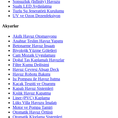
Sonsuzluk (Infinity) Havuzu
Sualtı LED Aydınlatma
Tuzlu Su Jeneratörü Kurulumu
UV ve Ozon Dezenfeksiyon
Akyarlar
Akıllı Havuz Otomasyonu
Anahtar Teslim Havuz Yapımı
Betonarme Havuz İnşaatı
Biyolojik Yüzme Göletleri
Cam Mozaik Uygulaması
Doğal Taş Kaplamalı Havuzlar
Filtre Kumu Değişimi
Havuz Çevresi Ahşap Deck
Havuz Robotu Bakımı
Isı Pompası ile Havuz Isıtma
Kaçak Tespiti ve Onarımı
Kapalı Havuz Sistemleri
Kışlık Havuz Kapatma
Liner (PVC) Kaplama
Lüks Villa Havuzu İmalatı
Motor ve Pompa Tamiri
Otomatik Havuz Örtüsü
Otomatik Klorlama Sistemleri