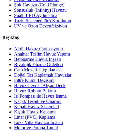
Şok Havuzu (Cold Plunge)
Sonsuzluk (Infinity) Havuzu
Sualtı LED Aydınlatma
Tuzlu Su Jeneratörü Kurulumu
UV ve Ozon Dezenfeksiyon
Beşiktaş
Akıllı Havuz Otomasyonu
Anahtar Teslim Havuz Yapımı
Betonarme Havuz İnşaatı
Biyolojik Yüzme Göletleri
Cam Mozaik Uygulaması
Doğal Taş Kaplamalı Havuzlar
Filtre Kumu Değişimi
Havuz Çevresi Ahşap Deck
Havuz Robotu Bakımı
Isı Pompası ile Havuz Isıtma
Kaçak Tespiti ve Onarımı
Kapalı Havuz Sistemleri
Kışlık Havuz Kapatma
Liner (PVC) Kaplama
Lüks Villa Havuzu İmalatı
Motor ve Pompa Tamiri