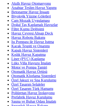
Akıllı Havuz Otomasyonu
Anahtar Teslim Havuz Yapımı
Betonarme Havuz İnşaatı
Biyolojik Yüzme Göletleri
Cam Mozaik Uygulaması
Doğal Taş Kaplamalı Havuzlar
Filtre Kumu Değişimi
Havuz Çevresi Ahşap Deck
Havuz Robotu Bakımı
Isı Pompası ile Havuz Isıtma
Kaçak Tespiti ve Onarımı
Kapalı Havuz Sistemleri
Kışlık Havuz Kapatma
Liner (PVC) Kaplama
Lüks Villa Havuzu İmalatı
Motor ve Pompa Tamiri
Otomatik Havuz Örtüsü
Otomatik Klorlama Sistemleri
Özel Jakuzi ve Spa Kurulumu
Özel Tasarım Şelaleler
Özel Tasarım Türk Hamamı
Poliüretan Havuz İzolasyonu
Prefabrik Havuz Kurulumu
Sauna ve Buhar Odası İmalatı
Sezonluk Havuz Bakımı