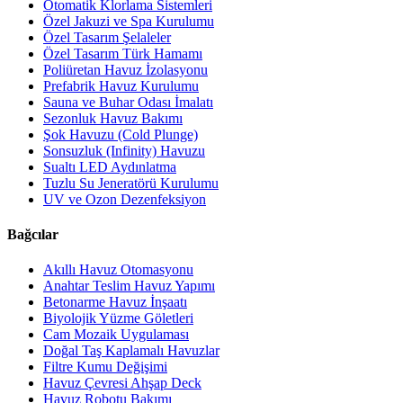
Otomatik Klorlama Sistemleri
Özel Jakuzi ve Spa Kurulumu
Özel Tasarım Şelaleler
Özel Tasarım Türk Hamamı
Poliüretan Havuz İzolasyonu
Prefabrik Havuz Kurulumu
Sauna ve Buhar Odası İmalatı
Sezonluk Havuz Bakımı
Şok Havuzu (Cold Plunge)
Sonsuzluk (Infinity) Havuzu
Sualtı LED Aydınlatma
Tuzlu Su Jeneratörü Kurulumu
UV ve Ozon Dezenfeksiyon
Bağcılar
Akıllı Havuz Otomasyonu
Anahtar Teslim Havuz Yapımı
Betonarme Havuz İnşaatı
Biyolojik Yüzme Göletleri
Cam Mozaik Uygulaması
Doğal Taş Kaplamalı Havuzlar
Filtre Kumu Değişimi
Havuz Çevresi Ahşap Deck
Havuz Robotu Bakımı