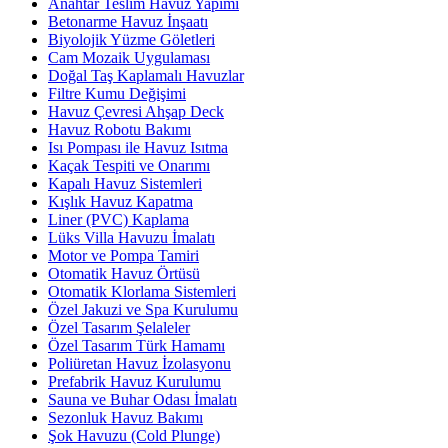
Anahtar Teslim Havuz Yapımı
Betonarme Havuz İnşaatı
Biyolojik Yüzme Göletleri
Cam Mozaik Uygulaması
Doğal Taş Kaplamalı Havuzlar
Filtre Kumu Değişimi
Havuz Çevresi Ahşap Deck
Havuz Robotu Bakımı
Isı Pompası ile Havuz Isıtma
Kaçak Tespiti ve Onarımı
Kapalı Havuz Sistemleri
Kışlık Havuz Kapatma
Liner (PVC) Kaplama
Lüks Villa Havuzu İmalatı
Motor ve Pompa Tamiri
Otomatik Havuz Örtüsü
Otomatik Klorlama Sistemleri
Özel Jakuzi ve Spa Kurulumu
Özel Tasarım Şelaleler
Özel Tasarım Türk Hamamı
Poliüretan Havuz İzolasyonu
Prefabrik Havuz Kurulumu
Sauna ve Buhar Odası İmalatı
Sezonluk Havuz Bakımı
Şok Havuzu (Cold Plunge)