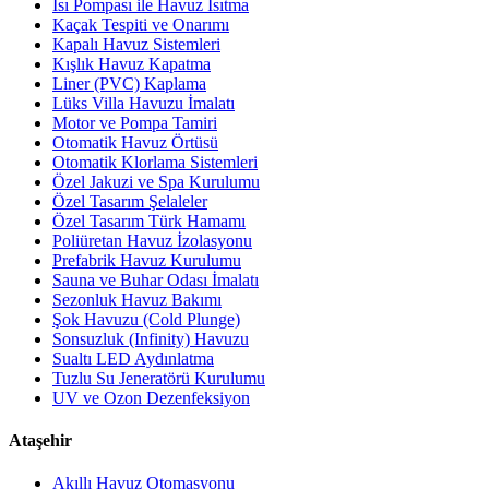
Isı Pompası ile Havuz Isıtma
Kaçak Tespiti ve Onarımı
Kapalı Havuz Sistemleri
Kışlık Havuz Kapatma
Liner (PVC) Kaplama
Lüks Villa Havuzu İmalatı
Motor ve Pompa Tamiri
Otomatik Havuz Örtüsü
Otomatik Klorlama Sistemleri
Özel Jakuzi ve Spa Kurulumu
Özel Tasarım Şelaleler
Özel Tasarım Türk Hamamı
Poliüretan Havuz İzolasyonu
Prefabrik Havuz Kurulumu
Sauna ve Buhar Odası İmalatı
Sezonluk Havuz Bakımı
Şok Havuzu (Cold Plunge)
Sonsuzluk (Infinity) Havuzu
Sualtı LED Aydınlatma
Tuzlu Su Jeneratörü Kurulumu
UV ve Ozon Dezenfeksiyon
Ataşehir
Akıllı Havuz Otomasyonu