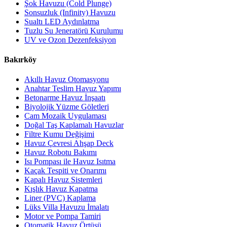
Şok Havuzu (Cold Plunge)
Sonsuzluk (Infinity) Havuzu
Sualtı LED Aydınlatma
Tuzlu Su Jeneratörü Kurulumu
UV ve Ozon Dezenfeksiyon
Bakırköy
Akıllı Havuz Otomasyonu
Anahtar Teslim Havuz Yapımı
Betonarme Havuz İnşaatı
Biyolojik Yüzme Göletleri
Cam Mozaik Uygulaması
Doğal Taş Kaplamalı Havuzlar
Filtre Kumu Değişimi
Havuz Çevresi Ahşap Deck
Havuz Robotu Bakımı
Isı Pompası ile Havuz Isıtma
Kaçak Tespiti ve Onarımı
Kapalı Havuz Sistemleri
Kışlık Havuz Kapatma
Liner (PVC) Kaplama
Lüks Villa Havuzu İmalatı
Motor ve Pompa Tamiri
Otomatik Havuz Örtüsü