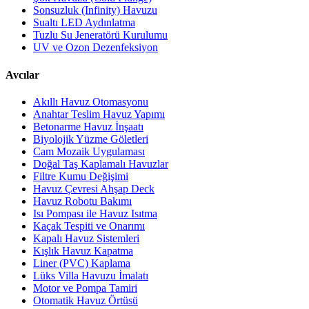
Sonsuzluk (Infinity) Havuzu
Sualtı LED Aydınlatma
Tuzlu Su Jeneratörü Kurulumu
UV ve Ozon Dezenfeksiyon
Avcılar
Akıllı Havuz Otomasyonu
Anahtar Teslim Havuz Yapımı
Betonarme Havuz İnşaatı
Biyolojik Yüzme Göletleri
Cam Mozaik Uygulaması
Doğal Taş Kaplamalı Havuzlar
Filtre Kumu Değişimi
Havuz Çevresi Ahşap Deck
Havuz Robotu Bakımı
Isı Pompası ile Havuz Isıtma
Kaçak Tespiti ve Onarımı
Kapalı Havuz Sistemleri
Kışlık Havuz Kapatma
Liner (PVC) Kaplama
Lüks Villa Havuzu İmalatı
Motor ve Pompa Tamiri
Otomatik Havuz Örtüsü