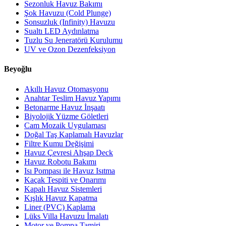
Sezonluk Havuz Bakımı
Şok Havuzu (Cold Plunge)
Sonsuzluk (Infinity) Havuzu
Sualtı LED Aydınlatma
Tuzlu Su Jeneratörü Kurulumu
UV ve Ozon Dezenfeksiyon
Beyoğlu
Akıllı Havuz Otomasyonu
Anahtar Teslim Havuz Yapımı
Betonarme Havuz İnşaatı
Biyolojik Yüzme Göletleri
Cam Mozaik Uygulaması
Doğal Taş Kaplamalı Havuzlar
Filtre Kumu Değişimi
Havuz Çevresi Ahşap Deck
Havuz Robotu Bakımı
Isı Pompası ile Havuz Isıtma
Kaçak Tespiti ve Onarımı
Kapalı Havuz Sistemleri
Kışlık Havuz Kapatma
Liner (PVC) Kaplama
Lüks Villa Havuzu İmalatı
Motor ve Pompa Tamiri