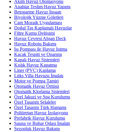
Akıllı Havuz Otomasyonu
Anahtar Teslim Havuz Yapımı
Betonarme Havuz İnşaatı
Biyolojik Yüzme Göletleri
Cam Mozaik Uygulaması
Doğal Taş Kaplamalı Havuzlar
Filtre Kumu Değişimi
Havuz Çevresi Ahşap Deck
Havuz Robotu Bakımı
Isı Pompası ile Havuz Isıtma
Kaçak Tespiti ve Onarımı
Kapalı Havuz Sistemleri
Kışlık Havuz Kapatma
Liner (PVC) Kaplama
Lüks Villa Havuzu İmalatı
Motor ve Pompa Tamiri
Otomatik Havuz Örtüsü
Otomatik Klorlama Sistemleri
Özel Jakuzi ve Spa Kurulumu
Özel Tasarım Şelaleler
Özel Tasarım Türk Hamamı
Poliüretan Havuz İzolasyonu
Prefabrik Havuz Kurulumu
Sauna ve Buhar Odası İmalatı
Sezonluk Havuz Bakımı