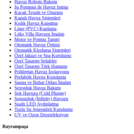
Havuz Robotu Bakımı
Isı Pompası ile Havuz Isıtma
Kaçak Tespiti ve Onarımı
Kapalı Havuz Sistemleri
Kışlık Havuz Kapatma
Liner (PVC) Kaplama
Lüks Villa Havuzu İmalatı
Motor ve Pompa Tamiri
Otomatik Havuz Örtüsü
Otomatik Klorlama Sistemleri
Özel Jakuzi ve Spa Kurulumu
Özel Tasarım Şelaleler
Özel Tasarım Türk Hamamı
Poliüretan Havuz İzolasyonu
Prefabrik Havuz Kurulumu
Sauna ve Buhar Odası İmalatı
Sezonluk Havuz Bakımı
Şok Havuzu (Cold Plunge)
Sonsuzluk (Infinity) Havuzu
Sualtı LED Aydınlatma
Tuzlu Su Jeneratörü Kurulumu
UV ve Ozon Dezenfeksiyon
Bayrampaşa