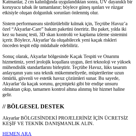
Katmanlar, 2 cm kalınlığında uygulandıktan sonra, UV dayanıklı bir
koruyucu tabak ile tamamlanır; böylece güneş ışınları ve rüzgar
etkisiyle oluşan dolgunluk sorunları önlenmiş olur.
Sistem performansını sürdürülebilir kılmak için, Teçrübe Havuz’a
özel “Akyarlar‑Care” bakım paketini öneririz. Bu paket, yılda iki
kez su basınç testi, 3D skan kontrolü ve kaplama izleme sistemini
içerir. Böylece, Akyarlar’da oluşabilecek yeni kaçak riskleri
önceden tespit edip müdahale edebiliriz.
Sonuç olarak, Akyarlar bölgesinde Kaçak Tespiti ve Onarımı
hizmetimiz, yerel jeolojik koşullara uygun, ileri teknoloji ve yüksek
mühendislik standartlarını birleştirir. Teçrübe Havuz, lüks tasarım
anlayışının yanı sıra teknik mükemmeliyetle, müşterilerine uzun
ömürlü, güvenli ve estetik havuz çözümleri sunar. Bu sayede,
Akyarlar’da kaçak sorunu, geçmişteki gibi bir endişe unsuru
olmaktan çıkıp, tamamen kontrol altına alınmış bir hizmet haline
gelir.
// BÖLGESEL DESTEK
Akyarlar BÖLGESİNDEKİ PROJELERİNİZ İÇİN ÜCRETSİZ
KEŞİF VE TEKNİK DANIŞMANLIK ALIN.
HEMEN ARA