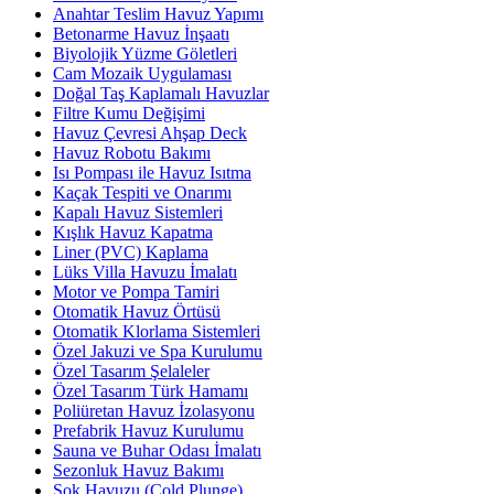
Anahtar Teslim Havuz Yapımı
Betonarme Havuz İnşaatı
Biyolojik Yüzme Göletleri
Cam Mozaik Uygulaması
Doğal Taş Kaplamalı Havuzlar
Filtre Kumu Değişimi
Havuz Çevresi Ahşap Deck
Havuz Robotu Bakımı
Isı Pompası ile Havuz Isıtma
Kaçak Tespiti ve Onarımı
Kapalı Havuz Sistemleri
Kışlık Havuz Kapatma
Liner (PVC) Kaplama
Lüks Villa Havuzu İmalatı
Motor ve Pompa Tamiri
Otomatik Havuz Örtüsü
Otomatik Klorlama Sistemleri
Özel Jakuzi ve Spa Kurulumu
Özel Tasarım Şelaleler
Özel Tasarım Türk Hamamı
Poliüretan Havuz İzolasyonu
Prefabrik Havuz Kurulumu
Sauna ve Buhar Odası İmalatı
Sezonluk Havuz Bakımı
Şok Havuzu (Cold Plunge)