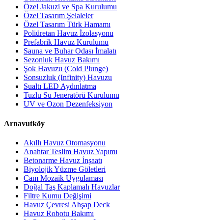
Özel Jakuzi ve Spa Kurulumu
Özel Tasarım Şelaleler
Özel Tasarım Türk Hamamı
Poliüretan Havuz İzolasyonu
Prefabrik Havuz Kurulumu
Sauna ve Buhar Odası İmalatı
Sezonluk Havuz Bakımı
Şok Havuzu (Cold Plunge)
Sonsuzluk (Infinity) Havuzu
Sualtı LED Aydınlatma
Tuzlu Su Jeneratörü Kurulumu
UV ve Ozon Dezenfeksiyon
Arnavutköy
Akıllı Havuz Otomasyonu
Anahtar Teslim Havuz Yapımı
Betonarme Havuz İnşaatı
Biyolojik Yüzme Göletleri
Cam Mozaik Uygulaması
Doğal Taş Kaplamalı Havuzlar
Filtre Kumu Değişimi
Havuz Çevresi Ahşap Deck
Havuz Robotu Bakımı