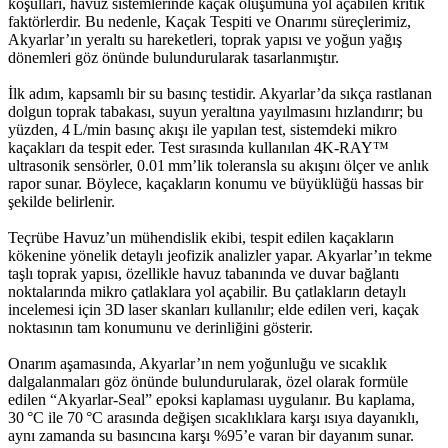
koşulları, havuz sistemlerinde kaçak oluşumuna yol açabilen kritik
faktörlerdir. Bu nedenle, Kaçak Tespiti ve Onarımı süreçlerimiz,
Akyarlar’ın yeraltı su hareketleri, toprak yapısı ve yoğun yağış
dönemleri göz önünde bulundurularak tasarlanmıştır.
İlk adım, kapsamlı bir su basınç testidir. Akyarlar’da sıkça rastlanan
dolgun toprak tabakası, suyun yeraltına yayılmasını hızlandırır; bu
yüzden, 4 L/min basınç akışı ile yapılan test, sistemdeki mikro
kaçakları da tespit eder. Test sırasında kullanılan 4K‑RAY™
ultrasonik sensörler, 0.01 mm’lik toleransla su akışını ölçer ve anlık
rapor sunar. Böylece, kaçakların konumu ve büyüklüğü hassas bir
şekilde belirlenir.
Teçrübe Havuz’un mühendislik ekibi, tespit edilen kaçakların
kökenine yönelik detaylı jeofizik analizler yapar. Akyarlar’ın tekme
taşlı toprak yapısı, özellikle havuz tabanında ve duvar bağlantı
noktalarında mikro çatlaklara yol açabilir. Bu çatlakların detaylı
incelemesi için 3D laser skanları kullanılır; elde edilen veri, kaçak
noktasının tam konumunu ve derinliğini gösterir.
Onarım aşamasında, Akyarlar’ın nem yoğunluğu ve sıcaklık
dalgalanmaları göz önünde bulundurularak, özel olarak formüle
edilen “Akyarlar‑Seal” epoksi kaplaması uygulanır. Bu kaplama,
30 °C ile 70 °C arasında değişen sıcaklıklara karşı ısıya dayanıklı,
aynı zamanda su basıncına karşı %95’e varan bir dayanım sunar.