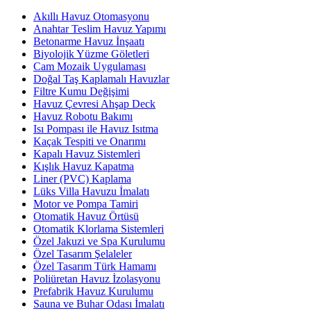
Akıllı Havuz Otomasyonu
Anahtar Teslim Havuz Yapımı
Betonarme Havuz İnşaatı
Biyolojik Yüzme Göletleri
Cam Mozaik Uygulaması
Doğal Taş Kaplamalı Havuzlar
Filtre Kumu Değişimi
Havuz Çevresi Ahşap Deck
Havuz Robotu Bakımı
Isı Pompası ile Havuz Isıtma
Kaçak Tespiti ve Onarımı
Kapalı Havuz Sistemleri
Kışlık Havuz Kapatma
Liner (PVC) Kaplama
Lüks Villa Havuzu İmalatı
Motor ve Pompa Tamiri
Otomatik Havuz Örtüsü
Otomatik Klorlama Sistemleri
Özel Jakuzi ve Spa Kurulumu
Özel Tasarım Şelaleler
Özel Tasarım Türk Hamamı
Poliüretan Havuz İzolasyonu
Prefabrik Havuz Kurulumu
Sauna ve Buhar Odası İmalatı