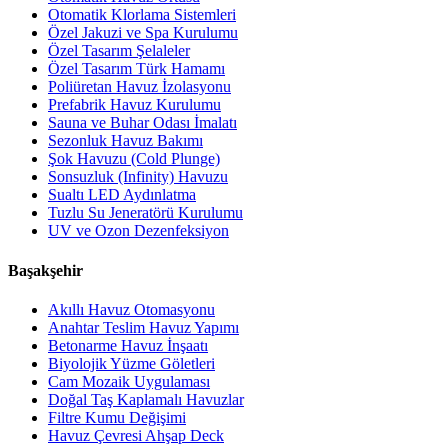
Otomatik Klorlama Sistemleri
Özel Jakuzi ve Spa Kurulumu
Özel Tasarım Şelaleler
Özel Tasarım Türk Hamamı
Poliüretan Havuz İzolasyonu
Prefabrik Havuz Kurulumu
Sauna ve Buhar Odası İmalatı
Sezonluk Havuz Bakımı
Şok Havuzu (Cold Plunge)
Sonsuzluk (Infinity) Havuzu
Sualtı LED Aydınlatma
Tuzlu Su Jeneratörü Kurulumu
UV ve Ozon Dezenfeksiyon
Başakşehir
Akıllı Havuz Otomasyonu
Anahtar Teslim Havuz Yapımı
Betonarme Havuz İnşaatı
Biyolojik Yüzme Göletleri
Cam Mozaik Uygulaması
Doğal Taş Kaplamalı Havuzlar
Filtre Kumu Değişimi
Havuz Çevresi Ahşap Deck