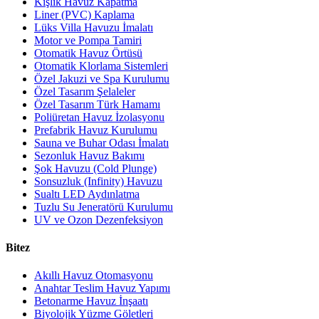
Kışlık Havuz Kapatma
Liner (PVC) Kaplama
Lüks Villa Havuzu İmalatı
Motor ve Pompa Tamiri
Otomatik Havuz Örtüsü
Otomatik Klorlama Sistemleri
Özel Jakuzi ve Spa Kurulumu
Özel Tasarım Şelaleler
Özel Tasarım Türk Hamamı
Poliüretan Havuz İzolasyonu
Prefabrik Havuz Kurulumu
Sauna ve Buhar Odası İmalatı
Sezonluk Havuz Bakımı
Şok Havuzu (Cold Plunge)
Sonsuzluk (Infinity) Havuzu
Sualtı LED Aydınlatma
Tuzlu Su Jeneratörü Kurulumu
UV ve Ozon Dezenfeksiyon
Bitez
Akıllı Havuz Otomasyonu
Anahtar Teslim Havuz Yapımı
Betonarme Havuz İnşaatı
Biyolojik Yüzme Göletleri