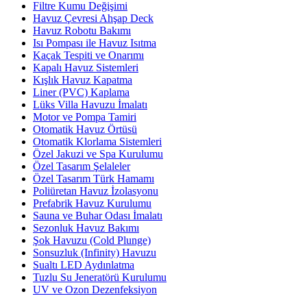
Filtre Kumu Değişimi
Havuz Çevresi Ahşap Deck
Havuz Robotu Bakımı
Isı Pompası ile Havuz Isıtma
Kaçak Tespiti ve Onarımı
Kapalı Havuz Sistemleri
Kışlık Havuz Kapatma
Liner (PVC) Kaplama
Lüks Villa Havuzu İmalatı
Motor ve Pompa Tamiri
Otomatik Havuz Örtüsü
Otomatik Klorlama Sistemleri
Özel Jakuzi ve Spa Kurulumu
Özel Tasarım Şelaleler
Özel Tasarım Türk Hamamı
Poliüretan Havuz İzolasyonu
Prefabrik Havuz Kurulumu
Sauna ve Buhar Odası İmalatı
Sezonluk Havuz Bakımı
Şok Havuzu (Cold Plunge)
Sonsuzluk (Infinity) Havuzu
Sualtı LED Aydınlatma
Tuzlu Su Jeneratörü Kurulumu
UV ve Ozon Dezenfeksiyon