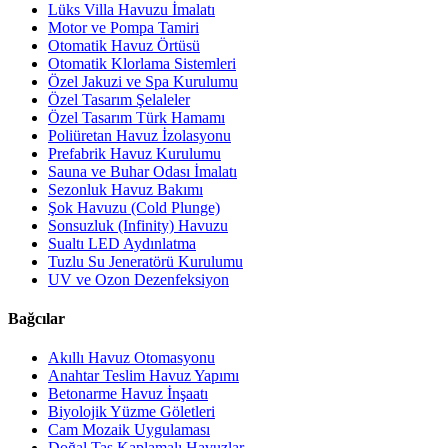
Lüks Villa Havuzu İmalatı
Motor ve Pompa Tamiri
Otomatik Havuz Örtüsü
Otomatik Klorlama Sistemleri
Özel Jakuzi ve Spa Kurulumu
Özel Tasarım Şelaleler
Özel Tasarım Türk Hamamı
Poliüretan Havuz İzolasyonu
Prefabrik Havuz Kurulumu
Sauna ve Buhar Odası İmalatı
Sezonluk Havuz Bakımı
Şok Havuzu (Cold Plunge)
Sonsuzluk (Infinity) Havuzu
Sualtı LED Aydınlatma
Tuzlu Su Jeneratörü Kurulumu
UV ve Ozon Dezenfeksiyon
Bağcılar
Akıllı Havuz Otomasyonu
Anahtar Teslim Havuz Yapımı
Betonarme Havuz İnşaatı
Biyolojik Yüzme Göletleri
Cam Mozaik Uygulaması
Doğal Taş Kaplamalı Havuzlar