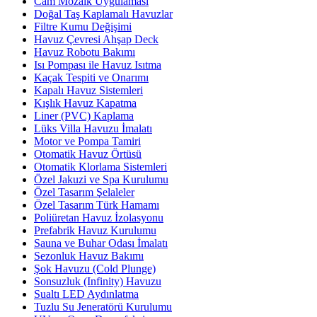
Cam Mozaik Uygulaması
Doğal Taş Kaplamalı Havuzlar
Filtre Kumu Değişimi
Havuz Çevresi Ahşap Deck
Havuz Robotu Bakımı
Isı Pompası ile Havuz Isıtma
Kaçak Tespiti ve Onarımı
Kapalı Havuz Sistemleri
Kışlık Havuz Kapatma
Liner (PVC) Kaplama
Lüks Villa Havuzu İmalatı
Motor ve Pompa Tamiri
Otomatik Havuz Örtüsü
Otomatik Klorlama Sistemleri
Özel Jakuzi ve Spa Kurulumu
Özel Tasarım Şelaleler
Özel Tasarım Türk Hamamı
Poliüretan Havuz İzolasyonu
Prefabrik Havuz Kurulumu
Sauna ve Buhar Odası İmalatı
Sezonluk Havuz Bakımı
Şok Havuzu (Cold Plunge)
Sonsuzluk (Infinity) Havuzu
Sualtı LED Aydınlatma
Tuzlu Su Jeneratörü Kurulumu