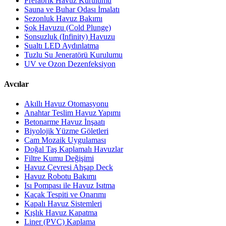
Prefabrik Havuz Kurulumu
Sauna ve Buhar Odası İmalatı
Sezonluk Havuz Bakımı
Şok Havuzu (Cold Plunge)
Sonsuzluk (Infinity) Havuzu
Sualtı LED Aydınlatma
Tuzlu Su Jeneratörü Kurulumu
UV ve Ozon Dezenfeksiyon
Avcılar
Akıllı Havuz Otomasyonu
Anahtar Teslim Havuz Yapımı
Betonarme Havuz İnşaatı
Biyolojik Yüzme Göletleri
Cam Mozaik Uygulaması
Doğal Taş Kaplamalı Havuzlar
Filtre Kumu Değişimi
Havuz Çevresi Ahşap Deck
Havuz Robotu Bakımı
Isı Pompası ile Havuz Isıtma
Kaçak Tespiti ve Onarımı
Kapalı Havuz Sistemleri
Kışlık Havuz Kapatma
Liner (PVC) Kaplama