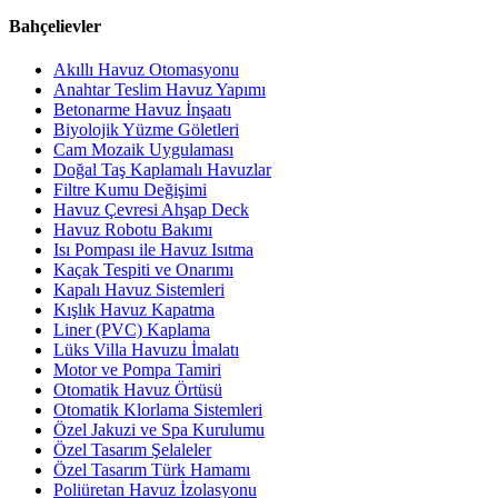
Bahçelievler
Akıllı Havuz Otomasyonu
Anahtar Teslim Havuz Yapımı
Betonarme Havuz İnşaatı
Biyolojik Yüzme Göletleri
Cam Mozaik Uygulaması
Doğal Taş Kaplamalı Havuzlar
Filtre Kumu Değişimi
Havuz Çevresi Ahşap Deck
Havuz Robotu Bakımı
Isı Pompası ile Havuz Isıtma
Kaçak Tespiti ve Onarımı
Kapalı Havuz Sistemleri
Kışlık Havuz Kapatma
Liner (PVC) Kaplama
Lüks Villa Havuzu İmalatı
Motor ve Pompa Tamiri
Otomatik Havuz Örtüsü
Otomatik Klorlama Sistemleri
Özel Jakuzi ve Spa Kurulumu
Özel Tasarım Şelaleler
Özel Tasarım Türk Hamamı
Poliüretan Havuz İzolasyonu