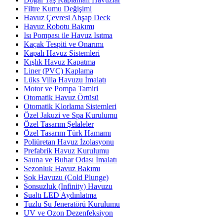
Filtre Kumu Değişimi
Havuz Çevresi Ahşap Deck
Havuz Robotu Bakımı
Isı Pompası ile Havuz Isıtma
Kaçak Tespiti ve Onarımı
Kapalı Havuz Sistemleri
Kışlık Havuz Kapatma
Liner (PVC) Kaplama
Lüks Villa Havuzu İmalatı
Motor ve Pompa Tamiri
Otomatik Havuz Örtüsü
Otomatik Klorlama Sistemleri
Özel Jakuzi ve Spa Kurulumu
Özel Tasarım Şelaleler
Özel Tasarım Türk Hamamı
Poliüretan Havuz İzolasyonu
Prefabrik Havuz Kurulumu
Sauna ve Buhar Odası İmalatı
Sezonluk Havuz Bakımı
Şok Havuzu (Cold Plunge)
Sonsuzluk (Infinity) Havuzu
Sualtı LED Aydınlatma
Tuzlu Su Jeneratörü Kurulumu
UV ve Ozon Dezenfeksiyon