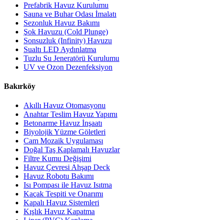
Prefabrik Havuz Kurulumu
Sauna ve Buhar Odası İmalatı
Sezonluk Havuz Bakımı
Şok Havuzu (Cold Plunge)
Sonsuzluk (Infinity) Havuzu
Sualtı LED Aydınlatma
Tuzlu Su Jeneratörü Kurulumu
UV ve Ozon Dezenfeksiyon
Bakırköy
Akıllı Havuz Otomasyonu
Anahtar Teslim Havuz Yapımı
Betonarme Havuz İnşaatı
Biyolojik Yüzme Göletleri
Cam Mozaik Uygulaması
Doğal Taş Kaplamalı Havuzlar
Filtre Kumu Değişimi
Havuz Çevresi Ahşap Deck
Havuz Robotu Bakımı
Isı Pompası ile Havuz Isıtma
Kaçak Tespiti ve Onarımı
Kapalı Havuz Sistemleri
Kışlık Havuz Kapatma