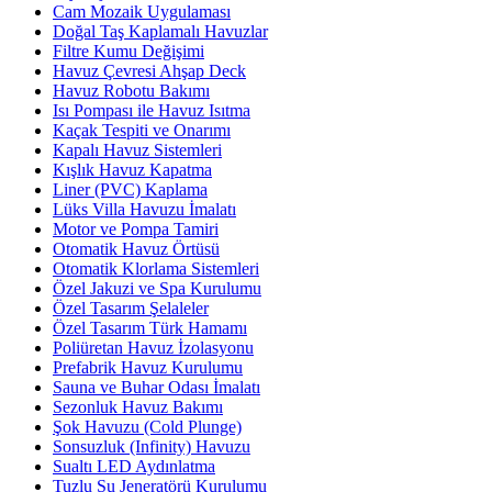
Cam Mozaik Uygulaması
Doğal Taş Kaplamalı Havuzlar
Filtre Kumu Değişimi
Havuz Çevresi Ahşap Deck
Havuz Robotu Bakımı
Isı Pompası ile Havuz Isıtma
Kaçak Tespiti ve Onarımı
Kapalı Havuz Sistemleri
Kışlık Havuz Kapatma
Liner (PVC) Kaplama
Lüks Villa Havuzu İmalatı
Motor ve Pompa Tamiri
Otomatik Havuz Örtüsü
Otomatik Klorlama Sistemleri
Özel Jakuzi ve Spa Kurulumu
Özel Tasarım Şelaleler
Özel Tasarım Türk Hamamı
Poliüretan Havuz İzolasyonu
Prefabrik Havuz Kurulumu
Sauna ve Buhar Odası İmalatı
Sezonluk Havuz Bakımı
Şok Havuzu (Cold Plunge)
Sonsuzluk (Infinity) Havuzu
Sualtı LED Aydınlatma
Tuzlu Su Jeneratörü Kurulumu