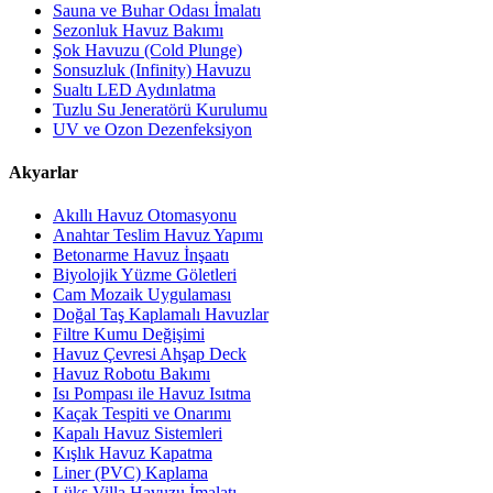
Sauna ve Buhar Odası İmalatı
Sezonluk Havuz Bakımı
Şok Havuzu (Cold Plunge)
Sonsuzluk (Infinity) Havuzu
Sualtı LED Aydınlatma
Tuzlu Su Jeneratörü Kurulumu
UV ve Ozon Dezenfeksiyon
Akyarlar
Akıllı Havuz Otomasyonu
Anahtar Teslim Havuz Yapımı
Betonarme Havuz İnşaatı
Biyolojik Yüzme Göletleri
Cam Mozaik Uygulaması
Doğal Taş Kaplamalı Havuzlar
Filtre Kumu Değişimi
Havuz Çevresi Ahşap Deck
Havuz Robotu Bakımı
Isı Pompası ile Havuz Isıtma
Kaçak Tespiti ve Onarımı
Kapalı Havuz Sistemleri
Kışlık Havuz Kapatma
Liner (PVC) Kaplama
Lüks Villa Havuzu İmalatı