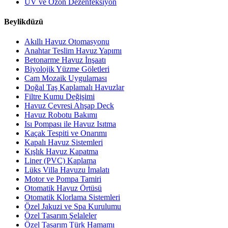
UV ve Ozon Dezenfeksiyon
Beylikdüzü
Akıllı Havuz Otomasyonu
Anahtar Teslim Havuz Yapımı
Betonarme Havuz İnşaatı
Biyolojik Yüzme Göletleri
Cam Mozaik Uygulaması
Doğal Taş Kaplamalı Havuzlar
Filtre Kumu Değişimi
Havuz Çevresi Ahşap Deck
Havuz Robotu Bakımı
Isı Pompası ile Havuz Isıtma
Kaçak Tespiti ve Onarımı
Kapalı Havuz Sistemleri
Kışlık Havuz Kapatma
Liner (PVC) Kaplama
Lüks Villa Havuzu İmalatı
Motor ve Pompa Tamiri
Otomatik Havuz Örtüsü
Otomatik Klorlama Sistemleri
Özel Jakuzi ve Spa Kurulumu
Özel Tasarım Şelaleler
Özel Tasarım Türk Hamamı