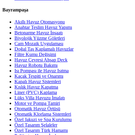
Bayrampaşa
Akıllı Havuz Otomasyonu
Anahtar Teslim Havuz Yapımı
Betonarme Havuz İnşaatı
Biyolojik Yüzme Göletleri
Cam Mozaik Uygulaması
Doğal Taş Kaplamalı Havuzlar
Filtre Kumu Değişimi
Havuz Çevresi Ahşap Deck
Havuz Robotu Bakımı
Isı Pompası ile Havuz Isıtma
Kaçak Tespiti ve Onarımı
Kapalı Havuz Sistemleri
Kışlık Havuz Kapatma
Liner (PVC) Kaplama
Lüks Villa Havuzu İmalatı
Motor ve Pompa Tamiri
Otomatik Havuz Örtüsü
Otomatik Klorlama Sistemleri
Özel Jakuzi ve Spa Kurulumu
Özel Tasarım Şelaleler
Özel Tasarım Türk Hamamı