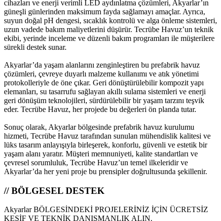
cihazları ve enerji verimli LED aydınlatma çözümleri, Akyarlar’ın
güneşli günlerinden maksimum fayda sağlamayı amaçlar. Ayrıca,
suyun doğal pH dengesi, sıcaklık kontrolü ve alga önleme sistemleri,
uzun vadede bakım maliyetlerini düşürür. Tecrübe Havuz’un teknik
ekibi, yerinde inceleme ve düzenli bakım programları ile müşterilere
sürekli destek sunar.
Akyarlar’da yaşam alanlarını zenginleştiren bu prefabrik havuz
çözümleri, çevreye duyarlı malzeme kullanımı ve atık yönetimi
protokolleriyle de öne çıkar. Geri dönüştürülebilir kompozit yapı
elemanları, su tasarrufu sağlayan akıllı sulama sistemleri ve enerji
geri dönüşüm teknolojileri, sürdürülebilir bir yaşam tarzını teşvik
eder. Tecrübe Havuz, her projede bu değerleri ön planda tutar.
Sonuç olarak, Akyarlar bölgesinde prefabrik havuz kurulumu
hizmeti, Tecrübe Havuz tarafından sunulan mühendislik kalitesi ve
lüks tasarım anlayışıyla birleşerek, konforlu, güvenli ve estetik bir
yaşam alanı yaratır. Müşteri memnuniyeti, kalite standartları ve
çevresel sorumluluk, Tecrübe Havuz’un temel ilkeleridir ve
Akyarlar’da her yeni proje bu prensipler doğrultusunda şekillenir.
// BÖLGESEL DESTEK
Akyarlar BÖLGESİNDEKİ PROJELERİNİZ İÇİN ÜCRETSİZ
KEŞİF VE TEKNİK DANIŞMANLIK ALIN.