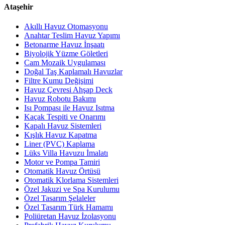
Ataşehir
Akıllı Havuz Otomasyonu
Anahtar Teslim Havuz Yapımı
Betonarme Havuz İnşaatı
Biyolojik Yüzme Göletleri
Cam Mozaik Uygulaması
Doğal Taş Kaplamalı Havuzlar
Filtre Kumu Değişimi
Havuz Çevresi Ahşap Deck
Havuz Robotu Bakımı
Isı Pompası ile Havuz Isıtma
Kaçak Tespiti ve Onarımı
Kapalı Havuz Sistemleri
Kışlık Havuz Kapatma
Liner (PVC) Kaplama
Lüks Villa Havuzu İmalatı
Motor ve Pompa Tamiri
Otomatik Havuz Örtüsü
Otomatik Klorlama Sistemleri
Özel Jakuzi ve Spa Kurulumu
Özel Tasarım Şelaleler
Özel Tasarım Türk Hamamı
Poliüretan Havuz İzolasyonu