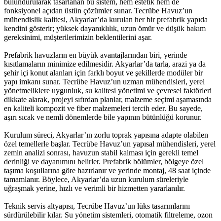
bulundurularak tasarlanan bu sistem, hem estetik hem de
fonksiyonel açıdan üstün çözümler sunar. Tecrübe Havuz’un
mühendislik kalitesi, Akyarlar’da kurulan her bir prefabrik yapıda
kendini gösterir; yüksek dayanıklılık, uzun ömür ve düşük bakım
gereksinimi, müşterilerimizin beklentilerini aşar.
Prefabrik havuzların en büyük avantajlarından biri, yerinde
kısıtlamaların minimize edilmesidir. Akyarlar’da tarla, arazi ya da
şehir içi konut alanları için farklı boyut ve şekillerde modüler bir
yapı imkanı sunar. Tecrübe Havuz’un uzman mühendisleri, yerel
yönetmeliklere uygunluk, su kalitesi yönetimi ve çevresel faktörleri
dikkate alarak, projeyi sıfırdan planlar, malzeme seçimi aşamasında
en kaliteli kompozit ve fiber malzemeleri tercih eder. Bu sayede,
aşırı sıcak ve nemli dönemlerde bile yapının bütünlüğü korunur.
Kurulum süreci, Akyarlar’ın zorlu toprak yapısına adapte olabilen
özel temellerle başlar. Tecrübe Havuz’un yapısal mühendisleri, yerel
zemin analizi sonrası, havuzun stabil kalması için gerekli temel
derinliği ve dayanımını belirler. Prefabrik bölümler, bölgeye özel
taşıma koşullarına göre hazırlanır ve yerinde montaj, 48 saat içinde
tamamlanır. Böylece, Akyarlar’da uzun kurulum süreleriyle
uğraşmak yerine, hızlı ve verimli bir hizmetten yararlanılır.
Teknik servis altyapısı, Tecrübe Havuz’un lüks tasarımlarını
sürdürülebilir kılar. Su yönetim sistemleri, otomatik filtreleme, ozon