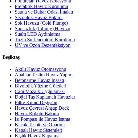
Poliüretan Havuz İzolasyonu
Prefabrik Havuz Kurulumu
Sauna ve Buhar Odası İmalatı
Sezonluk Havuz Bakımı
Şok Havuzu (Cold Plunge)
Sonsuzluk (Infinity) Havuzu
Sualtı LED Aydınlatma
Tuzlu Su Jeneratörü Kurulumu
UV ve Ozon Dezenfeksiyon
Beşiktaş
Akıllı Havuz Otomasyonu
Anahtar Teslim Havuz Yapımı
Betonarme Havuz İnşaatı
Biyolojik Yüzme Göletleri
Cam Mozaik Uygulaması
Doğal Taş Kaplamalı Havuzlar
Filtre Kumu Değişimi
Havuz Çevresi Ahşap Deck
Havuz Robotu Bakımı
Isı Pompası ile Havuz Isıtma
Kaçak Tespiti ve Onarımı
Kapalı Havuz Sistemleri
Kışlık Havuz Kapatma