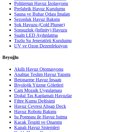
Poliüretan Havuz İzolasyonu
Prefabrik Havuz Kurulumu
Sauna ve Buhar Odası İmalatı
Sezonluk Havuz Bakımı
Şok Havuzu (Cold Plunge)
Sonsuzluk (Infinity) Havuzu
Sualtı LED Aydınlatma
Tuzlu Su Jeneratörü Kurulumu
UV ve Ozon Dezenfeksiyon
Beyoğlu
Akıllı Havuz Otomasyonu
Anahtar Teslim Havuz Yapımı
Betonarme Havuz İnşaatı
Biyolojik Yüzme Göletleri
Cam Mozaik Uygulaması
Doğal Taş Kaplamalı Havuzlar
Filtre Kumu Değişimi
Havuz Çevresi Ahşap Deck
Havuz Robotu Bakımı
Isı Pompası ile Havuz Isıtma
Kaçak Tespiti ve Onarımı
Kapalı Havuz Sistemleri