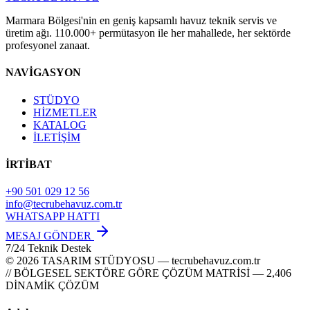
Marmara Bölgesi'nin en geniş kapsamlı havuz teknik servis ve
üretim ağı. 110.000+ permütasyon ile her mahallede, her sektörde
profesyonel zanaat.
NAVİGASYON
STÜDYO
HİZMETLER
KATALOG
İLETİŞİM
İRTİBAT
+90 501 029 12 56
info@tecrubehavuz.com.tr
WHATSAPP HATTI
MESAJ GÖNDER
7/24 Teknik Destek
© 2026 TASARIM STÜDYOSU — tecrubehavuz.com.tr
// BÖLGESEL SEKTÖRE GÖRE ÇÖZÜM MATRİSİ — 2,406
DİNAMİK ÇÖZÜM