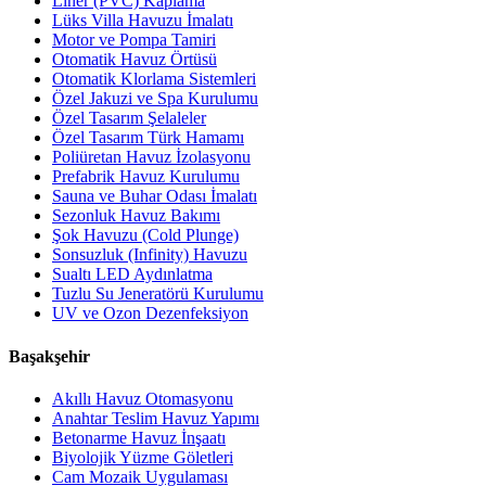
Liner (PVC) Kaplama
Lüks Villa Havuzu İmalatı
Motor ve Pompa Tamiri
Otomatik Havuz Örtüsü
Otomatik Klorlama Sistemleri
Özel Jakuzi ve Spa Kurulumu
Özel Tasarım Şelaleler
Özel Tasarım Türk Hamamı
Poliüretan Havuz İzolasyonu
Prefabrik Havuz Kurulumu
Sauna ve Buhar Odası İmalatı
Sezonluk Havuz Bakımı
Şok Havuzu (Cold Plunge)
Sonsuzluk (Infinity) Havuzu
Sualtı LED Aydınlatma
Tuzlu Su Jeneratörü Kurulumu
UV ve Ozon Dezenfeksiyon
Başakşehir
Akıllı Havuz Otomasyonu
Anahtar Teslim Havuz Yapımı
Betonarme Havuz İnşaatı
Biyolojik Yüzme Göletleri
Cam Mozaik Uygulaması