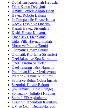
Doğal Taş Kaplamalı Havuzlar
Filtre Kumu Değişimi
Havuz Çevresi Ahşap Deck
Havuz Robotu Bakımı
Isı Pompası ile Havuz Isıtma
Kaçak Tespiti ve Onarımı
Kapalı Havuz Sistemleri
Kışlık Havuz Kapatma
Liner (PVC) Kaplama
Lüks Villa Havuzu İmalatı
Motor ve Pompa Tamiri
Otomatik Havuz Örtüsü
Otomatik Klorlama Sistemleri
Özel Jakuzi ve Spa Kurulumu
Özel Tasarım Şelaleler
Özel Tasarım Türk Hamamı
Poliüretan Havuz İzolasyonu
Prefabrik Havuz Kurulumu
Sauna ve Buhar Odası İmalatı
Sezonluk Havuz Bakımı
Şok Havuzu (Cold Plunge)
Sonsuzluk (Infinity) Havuzu
Sualtı LED Aydınlatma
Tuzlu Su Jeneratörü Kurulumu
UV ve Ozon Dezenfeksiyon