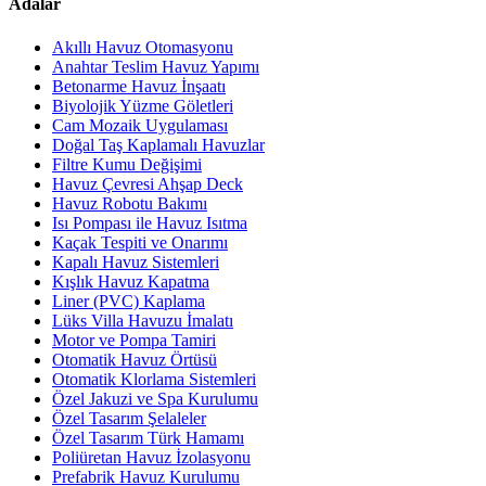
Adalar
Akıllı Havuz Otomasyonu
Anahtar Teslim Havuz Yapımı
Betonarme Havuz İnşaatı
Biyolojik Yüzme Göletleri
Cam Mozaik Uygulaması
Doğal Taş Kaplamalı Havuzlar
Filtre Kumu Değişimi
Havuz Çevresi Ahşap Deck
Havuz Robotu Bakımı
Isı Pompası ile Havuz Isıtma
Kaçak Tespiti ve Onarımı
Kapalı Havuz Sistemleri
Kışlık Havuz Kapatma
Liner (PVC) Kaplama
Lüks Villa Havuzu İmalatı
Motor ve Pompa Tamiri
Otomatik Havuz Örtüsü
Otomatik Klorlama Sistemleri
Özel Jakuzi ve Spa Kurulumu
Özel Tasarım Şelaleler
Özel Tasarım Türk Hamamı
Poliüretan Havuz İzolasyonu
Prefabrik Havuz Kurulumu