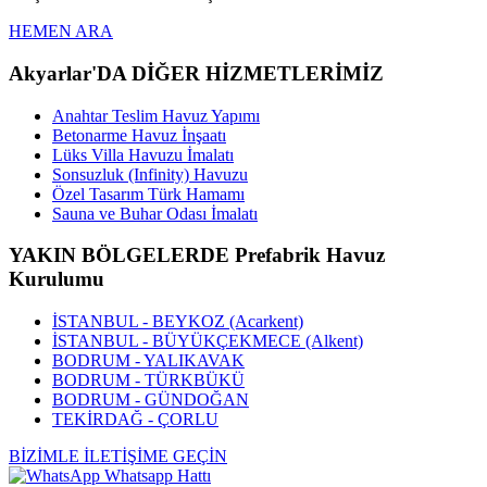
HEMEN ARA
Akyarlar'DA DİĞER HİZMETLERİMİZ
Anahtar Teslim Havuz Yapımı
Betonarme Havuz İnşaatı
Lüks Villa Havuzu İmalatı
Sonsuzluk (Infinity) Havuzu
Özel Tasarım Türk Hamamı
Sauna ve Buhar Odası İmalatı
YAKIN BÖLGELERDE Prefabrik Havuz
Kurulumu
İSTANBUL - BEYKOZ (Acarkent)
İSTANBUL - BÜYÜKÇEKMECE (Alkent)
BODRUM - YALIKAVAK
BODRUM - TÜRKBÜKÜ
BODRUM - GÜNDOĞAN
TEKİRDAĞ - ÇORLU
BİZİMLE İLETİŞİME GEÇİN
Whatsapp Hattı