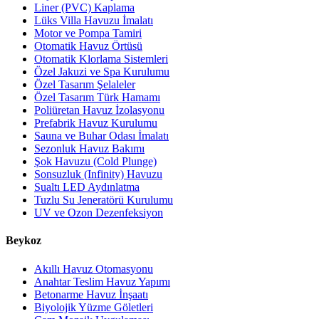
Liner (PVC) Kaplama
Lüks Villa Havuzu İmalatı
Motor ve Pompa Tamiri
Otomatik Havuz Örtüsü
Otomatik Klorlama Sistemleri
Özel Jakuzi ve Spa Kurulumu
Özel Tasarım Şelaleler
Özel Tasarım Türk Hamamı
Poliüretan Havuz İzolasyonu
Prefabrik Havuz Kurulumu
Sauna ve Buhar Odası İmalatı
Sezonluk Havuz Bakımı
Şok Havuzu (Cold Plunge)
Sonsuzluk (Infinity) Havuzu
Sualtı LED Aydınlatma
Tuzlu Su Jeneratörü Kurulumu
UV ve Ozon Dezenfeksiyon
Beykoz
Akıllı Havuz Otomasyonu
Anahtar Teslim Havuz Yapımı
Betonarme Havuz İnşaatı
Biyolojik Yüzme Göletleri