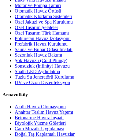
Motor ve Pompa Tamiri
Otomatik Havuz Örtüsü
Otomatik Klorlama Sistemleri
Özel Jakuzi ve Spa Kurulumu
Özel Tasarım Şelaleler
Özel Tasarım Türk Hamamı
Poliüretan Havuz İzolasyonu
Prefabrik Havuz Kurulumu
Sauna ve Buhar Odası İmalatı
Sezonluk Havuz Bakımı
Şok Havuzu (Cold Plunge)
Sonsuzluk (Infinity) Havuzu
Sualtı LED Aydınlatma
Tuzlu Su Jeneratörü Kurulumu
UV ve Ozon Dezenfeksiyon
Arnavutköy
Akıllı Havuz Otomasyonu
Anahtar Teslim Havuz Yapımı
Betonarme Havuz İnşaatı
Biyolojik Yüzme Göletleri
Cam Mozaik Uygulaması
Doğal Taş Kaplamalı Havuzlar