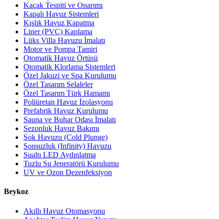
Kaçak Tespiti ve Onarımı
Kapalı Havuz Sistemleri
Kışlık Havuz Kapatma
Liner (PVC) Kaplama
Lüks Villa Havuzu İmalatı
Motor ve Pompa Tamiri
Otomatik Havuz Örtüsü
Otomatik Klorlama Sistemleri
Özel Jakuzi ve Spa Kurulumu
Özel Tasarım Şelaleler
Özel Tasarım Türk Hamamı
Poliüretan Havuz İzolasyonu
Prefabrik Havuz Kurulumu
Sauna ve Buhar Odası İmalatı
Sezonluk Havuz Bakımı
Şok Havuzu (Cold Plunge)
Sonsuzluk (Infinity) Havuzu
Sualtı LED Aydınlatma
Tuzlu Su Jeneratörü Kurulumu
UV ve Ozon Dezenfeksiyon
Beykoz
Akıllı Havuz Otomasyonu