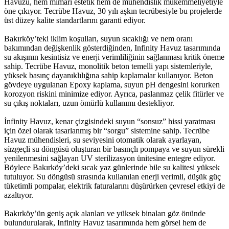
Havuzu, hem mimari estetik hem de mühendislik mükemmeliyetiyle
öne çıkıyor. Tecrübe Havuz, 30 yılı aşkın tecrübesiyle bu projelerde
üst düzey kalite standartlarını garanti ediyor.
Bakırköy’teki iklim koşulları, suyun sıcaklığı ve nem oranı
bakımından değişkenlik gösterdiğinden, Infinity Havuz tasarımında
su akışının kesintisiz ve enerji verimliliğinin sağlanması kritik öneme
sahip. Tecrübe Havuz, monolitik beton temelli yapı sistemleriyle,
yüksek basınç dayanıklılığına sahip kaplamalar kullanıyor. Beton
gövdeye uygulanan Epoxy kaplama, suyun pH dengesini korurken
korozyon riskini minimize ediyor. Ayrıca, paslanmaz çelik fitürler ve
su çıkış noktaları, uzun ömürlü kullanımı destekliyor.
İnfinity Havuz, kenar çizgisindeki suyun “sonsuz” hissi yaratması
için özel olarak tasarlanmış bir “sorgu” sistemine sahip. Tecrübe
Havuz mühendisleri, su seviyesini otomatik olarak ayarlayan,
süzgeçli su döngüsü oluşturan bir basınçlı pompaya ve suyun sürekli
yenilenmesini sağlayan UV sterilizasyon ünitesine entegre ediyor.
Böylece Bakırköy’deki sıcak yaz günlerinde bile su kalitesi yüksek
tutuluyor. Su döngüsü sırasında kullanılan enerji verimli, düşük güç
tüketimli pompalar, elektrik faturalarını düşürürken çevresel etkiyi de
azaltıyor.
Bakırköy’ün geniş açık alanları ve yüksek binaları göz önünde
bulundurularak, Infinity Havuz tasarımında hem görsel hem de