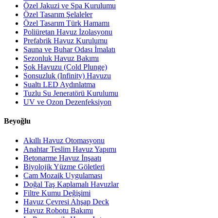
Özel Jakuzi ve Spa Kurulumu
Özel Tasarım Şelaleler
Özel Tasarım Türk Hamamı
Poliüretan Havuz İzolasyonu
Prefabrik Havuz Kurulumu
Sauna ve Buhar Odası İmalatı
Sezonluk Havuz Bakımı
Şok Havuzu (Cold Plunge)
Sonsuzluk (Infinity) Havuzu
Sualtı LED Aydınlatma
Tuzlu Su Jeneratörü Kurulumu
UV ve Ozon Dezenfeksiyon
Beyoğlu
Akıllı Havuz Otomasyonu
Anahtar Teslim Havuz Yapımı
Betonarme Havuz İnşaatı
Biyolojik Yüzme Göletleri
Cam Mozaik Uygulaması
Doğal Taş Kaplamalı Havuzlar
Filtre Kumu Değişimi
Havuz Çevresi Ahşap Deck
Havuz Robotu Bakımı