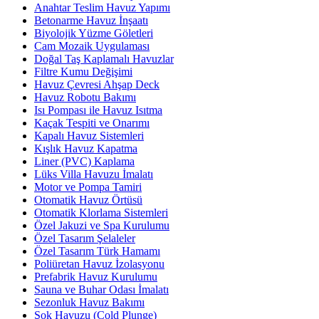
Anahtar Teslim Havuz Yapımı
Betonarme Havuz İnşaatı
Biyolojik Yüzme Göletleri
Cam Mozaik Uygulaması
Doğal Taş Kaplamalı Havuzlar
Filtre Kumu Değişimi
Havuz Çevresi Ahşap Deck
Havuz Robotu Bakımı
Isı Pompası ile Havuz Isıtma
Kaçak Tespiti ve Onarımı
Kapalı Havuz Sistemleri
Kışlık Havuz Kapatma
Liner (PVC) Kaplama
Lüks Villa Havuzu İmalatı
Motor ve Pompa Tamiri
Otomatik Havuz Örtüsü
Otomatik Klorlama Sistemleri
Özel Jakuzi ve Spa Kurulumu
Özel Tasarım Şelaleler
Özel Tasarım Türk Hamamı
Poliüretan Havuz İzolasyonu
Prefabrik Havuz Kurulumu
Sauna ve Buhar Odası İmalatı
Sezonluk Havuz Bakımı
Şok Havuzu (Cold Plunge)