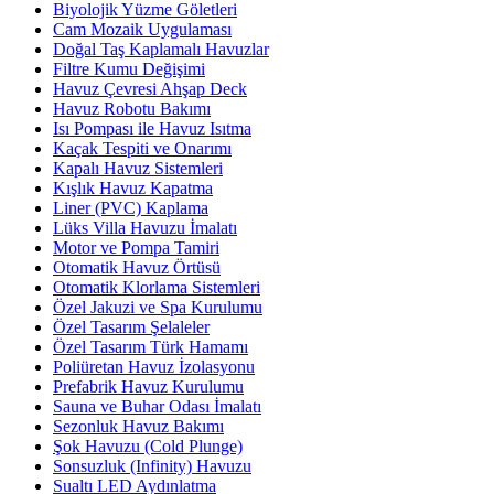
Biyolojik Yüzme Göletleri
Cam Mozaik Uygulaması
Doğal Taş Kaplamalı Havuzlar
Filtre Kumu Değişimi
Havuz Çevresi Ahşap Deck
Havuz Robotu Bakımı
Isı Pompası ile Havuz Isıtma
Kaçak Tespiti ve Onarımı
Kapalı Havuz Sistemleri
Kışlık Havuz Kapatma
Liner (PVC) Kaplama
Lüks Villa Havuzu İmalatı
Motor ve Pompa Tamiri
Otomatik Havuz Örtüsü
Otomatik Klorlama Sistemleri
Özel Jakuzi ve Spa Kurulumu
Özel Tasarım Şelaleler
Özel Tasarım Türk Hamamı
Poliüretan Havuz İzolasyonu
Prefabrik Havuz Kurulumu
Sauna ve Buhar Odası İmalatı
Sezonluk Havuz Bakımı
Şok Havuzu (Cold Plunge)
Sonsuzluk (Infinity) Havuzu
Sualtı LED Aydınlatma