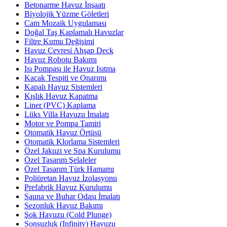
Betonarme Havuz İnşaatı
Biyolojik Yüzme Göletleri
Cam Mozaik Uygulaması
Doğal Taş Kaplamalı Havuzlar
Filtre Kumu Değişimi
Havuz Çevresi Ahşap Deck
Havuz Robotu Bakımı
Isı Pompası ile Havuz Isıtma
Kaçak Tespiti ve Onarımı
Kapalı Havuz Sistemleri
Kışlık Havuz Kapatma
Liner (PVC) Kaplama
Lüks Villa Havuzu İmalatı
Motor ve Pompa Tamiri
Otomatik Havuz Örtüsü
Otomatik Klorlama Sistemleri
Özel Jakuzi ve Spa Kurulumu
Özel Tasarım Şelaleler
Özel Tasarım Türk Hamamı
Poliüretan Havuz İzolasyonu
Prefabrik Havuz Kurulumu
Sauna ve Buhar Odası İmalatı
Sezonluk Havuz Bakımı
Şok Havuzu (Cold Plunge)
Sonsuzluk (Infinity) Havuzu