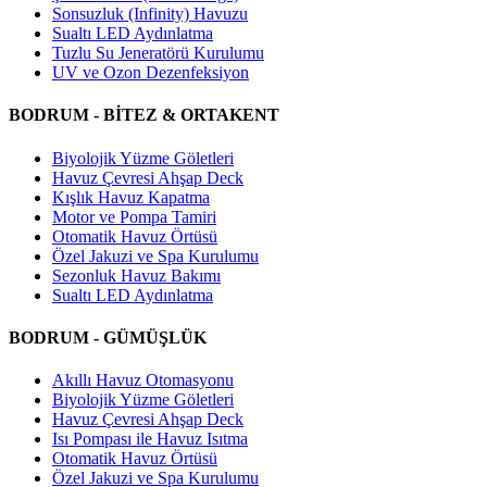
Sonsuzluk (Infinity) Havuzu
Sualtı LED Aydınlatma
Tuzlu Su Jeneratörü Kurulumu
UV ve Ozon Dezenfeksiyon
BODRUM - BİTEZ & ORTAKENT
Biyolojik Yüzme Göletleri
Havuz Çevresi Ahşap Deck
Kışlık Havuz Kapatma
Motor ve Pompa Tamiri
Otomatik Havuz Örtüsü
Özel Jakuzi ve Spa Kurulumu
Sezonluk Havuz Bakımı
Sualtı LED Aydınlatma
BODRUM - GÜMÜŞLÜK
Akıllı Havuz Otomasyonu
Biyolojik Yüzme Göletleri
Havuz Çevresi Ahşap Deck
Isı Pompası ile Havuz Isıtma
Otomatik Havuz Örtüsü
Özel Jakuzi ve Spa Kurulumu