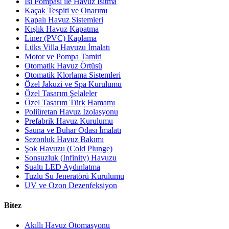
Isı Pompası ile Havuz Isıtma
Kaçak Tespiti ve Onarımı
Kapalı Havuz Sistemleri
Kışlık Havuz Kapatma
Liner (PVC) Kaplama
Lüks Villa Havuzu İmalatı
Motor ve Pompa Tamiri
Otomatik Havuz Örtüsü
Otomatik Klorlama Sistemleri
Özel Jakuzi ve Spa Kurulumu
Özel Tasarım Şelaleler
Özel Tasarım Türk Hamamı
Poliüretan Havuz İzolasyonu
Prefabrik Havuz Kurulumu
Sauna ve Buhar Odası İmalatı
Sezonluk Havuz Bakımı
Şok Havuzu (Cold Plunge)
Sonsuzluk (Infinity) Havuzu
Sualtı LED Aydınlatma
Tuzlu Su Jeneratörü Kurulumu
UV ve Ozon Dezenfeksiyon
Bitez
Akıllı Havuz Otomasyonu