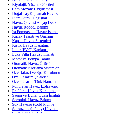
Biyolojik Yüzme Göletleri
Cam Mozaik Uygulaması
Doğal Taş Kaplamalı Havuzlar
Filtre Kumu Değişimi
Havuz Çevresi Ahşap Deck
Havuz Robotu Bakımı
Isı Pompası ile Havuz Isıtma
Kaçak Tespiti ve Onarımı
Kapalı Havuz Sistemleri
Kışlık Havuz Kapatma
Liner (PVC) Kaplama
Lüks Villa Havuzu İmalatı
Motor ve Pompa Tamiri
Otomatik Havuz Örtüsü
Otomatik Klorlama Sistemleri
Özel Jakuzi ve Spa Kurulumu
Özel Tasarım Şelaleler
Özel Tasarım Türk Hamamı
Poliüretan Havuz İzolasyonu
Prefabrik Havuz Kurulumu
Sauna ve Buhar Odası İmalatı
Sezonluk Havuz Bakımı
Şok Havuzu (Cold Plunge)
Sonsuzluk (Infinity) Havuzu