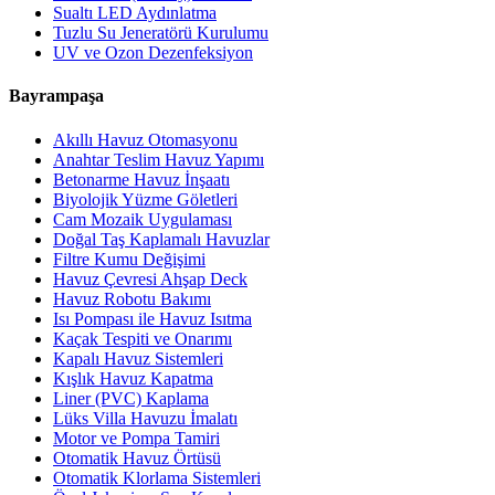
Sualtı LED Aydınlatma
Tuzlu Su Jeneratörü Kurulumu
UV ve Ozon Dezenfeksiyon
Bayrampaşa
Akıllı Havuz Otomasyonu
Anahtar Teslim Havuz Yapımı
Betonarme Havuz İnşaatı
Biyolojik Yüzme Göletleri
Cam Mozaik Uygulaması
Doğal Taş Kaplamalı Havuzlar
Filtre Kumu Değişimi
Havuz Çevresi Ahşap Deck
Havuz Robotu Bakımı
Isı Pompası ile Havuz Isıtma
Kaçak Tespiti ve Onarımı
Kapalı Havuz Sistemleri
Kışlık Havuz Kapatma
Liner (PVC) Kaplama
Lüks Villa Havuzu İmalatı
Motor ve Pompa Tamiri
Otomatik Havuz Örtüsü
Otomatik Klorlama Sistemleri