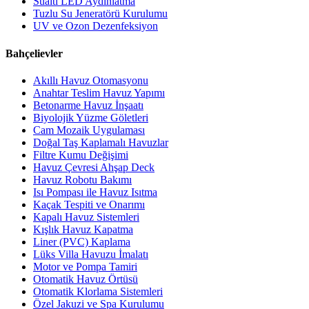
Sualtı LED Aydınlatma
Tuzlu Su Jeneratörü Kurulumu
UV ve Ozon Dezenfeksiyon
Bahçelievler
Akıllı Havuz Otomasyonu
Anahtar Teslim Havuz Yapımı
Betonarme Havuz İnşaatı
Biyolojik Yüzme Göletleri
Cam Mozaik Uygulaması
Doğal Taş Kaplamalı Havuzlar
Filtre Kumu Değişimi
Havuz Çevresi Ahşap Deck
Havuz Robotu Bakımı
Isı Pompası ile Havuz Isıtma
Kaçak Tespiti ve Onarımı
Kapalı Havuz Sistemleri
Kışlık Havuz Kapatma
Liner (PVC) Kaplama
Lüks Villa Havuzu İmalatı
Motor ve Pompa Tamiri
Otomatik Havuz Örtüsü
Otomatik Klorlama Sistemleri
Özel Jakuzi ve Spa Kurulumu