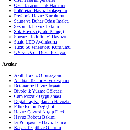
Özel Tasarım Şelaleler
Özel Tasarım Türk Hamamı
Poliüretan Havuz İzolasyonu
Prefabrik Havuz Kurulumu
Sauna ve Buhar Odası İmalatı
Sezonluk Havuz Bakımı
Şok Havuzu (Cold Plunge)
Sonsuzluk (Infinity) Havuzu
Sualtı LED Aydınlatma
Tuzlu Su Jeneratörü Kurulumu
UV ve Ozon Dezenfeksiyon
Avcılar
Akıllı Havuz Otomasyonu
Anahtar Teslim Havuz Yapımı
Betonarme Havuz İnşaatı
Biyolojik Yüzme Göletleri
Cam Mozaik Uygulaması
Doğal Taş Kaplamalı Havuzlar
Filtre Kumu Değişimi
Havuz Çevresi Ahşap Deck
Havuz Robotu Bakımı
Isı Pompası ile Havuz Isıtma
Kaçak Tespiti ve Onarımı