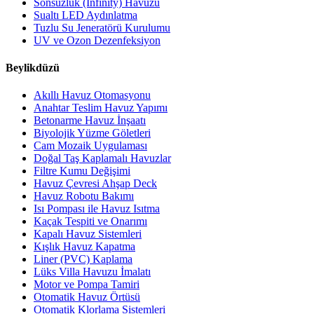
Sonsuzluk (Infinity) Havuzu
Sualtı LED Aydınlatma
Tuzlu Su Jeneratörü Kurulumu
UV ve Ozon Dezenfeksiyon
Beylikdüzü
Akıllı Havuz Otomasyonu
Anahtar Teslim Havuz Yapımı
Betonarme Havuz İnşaatı
Biyolojik Yüzme Göletleri
Cam Mozaik Uygulaması
Doğal Taş Kaplamalı Havuzlar
Filtre Kumu Değişimi
Havuz Çevresi Ahşap Deck
Havuz Robotu Bakımı
Isı Pompası ile Havuz Isıtma
Kaçak Tespiti ve Onarımı
Kapalı Havuz Sistemleri
Kışlık Havuz Kapatma
Liner (PVC) Kaplama
Lüks Villa Havuzu İmalatı
Motor ve Pompa Tamiri
Otomatik Havuz Örtüsü
Otomatik Klorlama Sistemleri