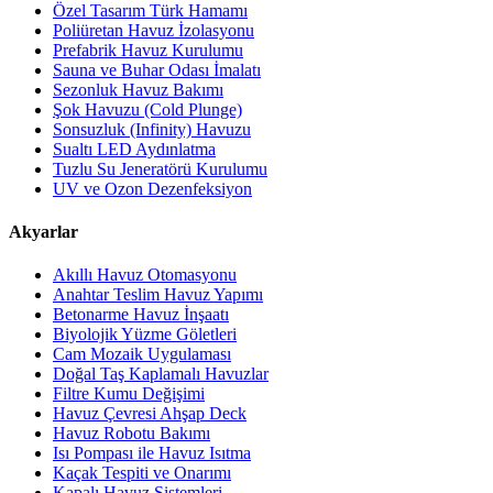
Özel Tasarım Türk Hamamı
Poliüretan Havuz İzolasyonu
Prefabrik Havuz Kurulumu
Sauna ve Buhar Odası İmalatı
Sezonluk Havuz Bakımı
Şok Havuzu (Cold Plunge)
Sonsuzluk (Infinity) Havuzu
Sualtı LED Aydınlatma
Tuzlu Su Jeneratörü Kurulumu
UV ve Ozon Dezenfeksiyon
Akyarlar
Akıllı Havuz Otomasyonu
Anahtar Teslim Havuz Yapımı
Betonarme Havuz İnşaatı
Biyolojik Yüzme Göletleri
Cam Mozaik Uygulaması
Doğal Taş Kaplamalı Havuzlar
Filtre Kumu Değişimi
Havuz Çevresi Ahşap Deck
Havuz Robotu Bakımı
Isı Pompası ile Havuz Isıtma
Kaçak Tespiti ve Onarımı
Kapalı Havuz Sistemleri