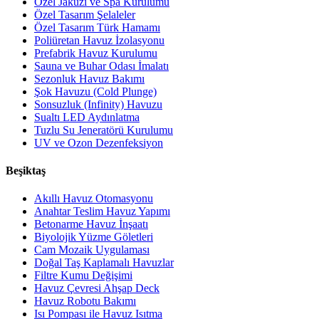
Özel Jakuzi ve Spa Kurulumu
Özel Tasarım Şelaleler
Özel Tasarım Türk Hamamı
Poliüretan Havuz İzolasyonu
Prefabrik Havuz Kurulumu
Sauna ve Buhar Odası İmalatı
Sezonluk Havuz Bakımı
Şok Havuzu (Cold Plunge)
Sonsuzluk (Infinity) Havuzu
Sualtı LED Aydınlatma
Tuzlu Su Jeneratörü Kurulumu
UV ve Ozon Dezenfeksiyon
Beşiktaş
Akıllı Havuz Otomasyonu
Anahtar Teslim Havuz Yapımı
Betonarme Havuz İnşaatı
Biyolojik Yüzme Göletleri
Cam Mozaik Uygulaması
Doğal Taş Kaplamalı Havuzlar
Filtre Kumu Değişimi
Havuz Çevresi Ahşap Deck
Havuz Robotu Bakımı
Isı Pompası ile Havuz Isıtma