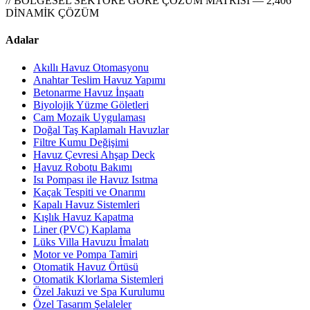
// BÖLGESEL SEKTÖRE GÖRE ÇÖZÜM MATRİSİ — 2,406
DİNAMİK ÇÖZÜM
Adalar
Akıllı Havuz Otomasyonu
Anahtar Teslim Havuz Yapımı
Betonarme Havuz İnşaatı
Biyolojik Yüzme Göletleri
Cam Mozaik Uygulaması
Doğal Taş Kaplamalı Havuzlar
Filtre Kumu Değişimi
Havuz Çevresi Ahşap Deck
Havuz Robotu Bakımı
Isı Pompası ile Havuz Isıtma
Kaçak Tespiti ve Onarımı
Kapalı Havuz Sistemleri
Kışlık Havuz Kapatma
Liner (PVC) Kaplama
Lüks Villa Havuzu İmalatı
Motor ve Pompa Tamiri
Otomatik Havuz Örtüsü
Otomatik Klorlama Sistemleri
Özel Jakuzi ve Spa Kurulumu
Özel Tasarım Şelaleler