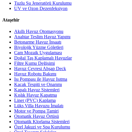
Tuzlu Su Jeneratörü Kurulumu
UV ve Ozon Dezenfeksiyon
Ataşehir
Akıllı Havuz Otomasyonu
Anahtar Teslim Havuz Yapımı
Betonarme Havuz İnşaatı
Biyolojik Yüzme Göletleri
Cam Mozaik Uygulaması
Doğal Taş Kaplamalı Havuzlar
Filtre Kumu Değişimi
Havuz Çevresi Ahşap Deck
Havuz Robotu Bakımı
Isı Pompası ile Havuz Isıtma
Kaçak Tespiti ve Onarımı
Kapalı Havuz Sistemleri
Kışlık Havuz Kapatma
Liner (PVC) Kaplama
Lüks Villa Havuzu İmalatı
Motor ve Pompa Tamiri
Otomatik Havuz Örtüsü
Otomatik Klorlama Sistemleri
Özel Jakuzi ve Spa Kurulumu