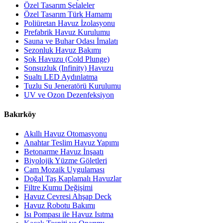
Özel Tasarım Şelaleler
Özel Tasarım Türk Hamamı
Poliüretan Havuz İzolasyonu
Prefabrik Havuz Kurulumu
Sauna ve Buhar Odası İmalatı
Sezonluk Havuz Bakımı
Şok Havuzu (Cold Plunge)
Sonsuzluk (Infinity) Havuzu
Sualtı LED Aydınlatma
Tuzlu Su Jeneratörü Kurulumu
UV ve Ozon Dezenfeksiyon
Bakırköy
Akıllı Havuz Otomasyonu
Anahtar Teslim Havuz Yapımı
Betonarme Havuz İnşaatı
Biyolojik Yüzme Göletleri
Cam Mozaik Uygulaması
Doğal Taş Kaplamalı Havuzlar
Filtre Kumu Değişimi
Havuz Çevresi Ahşap Deck
Havuz Robotu Bakımı
Isı Pompası ile Havuz Isıtma