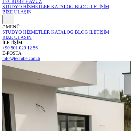
TECRÜBE
HAVUZ
STÜDYO
HİZMETLER
KATALOG
BLOG
İLETİŞİM
BİZE ULAŞIN
// MENÜ
STÜDYO
HİZMETLER
KATALOG
BLOG
İLETİŞİM
BİZE ULAŞIN
İLETİŞİM
+90 501 029 12 56
E-POSTA
info@tecrube.com.tr