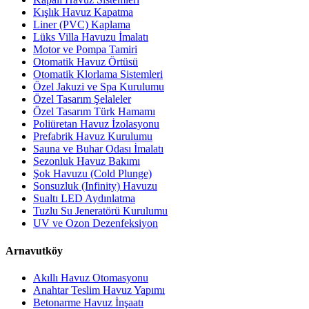
Kışlık Havuz Kapatma
Liner (PVC) Kaplama
Lüks Villa Havuzu İmalatı
Motor ve Pompa Tamiri
Otomatik Havuz Örtüsü
Otomatik Klorlama Sistemleri
Özel Jakuzi ve Spa Kurulumu
Özel Tasarım Şelaleler
Özel Tasarım Türk Hamamı
Poliüretan Havuz İzolasyonu
Prefabrik Havuz Kurulumu
Sauna ve Buhar Odası İmalatı
Sezonluk Havuz Bakımı
Şok Havuzu (Cold Plunge)
Sonsuzluk (Infinity) Havuzu
Sualtı LED Aydınlatma
Tuzlu Su Jeneratörü Kurulumu
UV ve Ozon Dezenfeksiyon
Arnavutköy
Akıllı Havuz Otomasyonu
Anahtar Teslim Havuz Yapımı
Betonarme Havuz İnşaatı