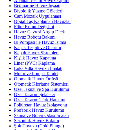
Anahtar Teslim Havuz Yapımı
Betonarme Havuz İnşaatı
Biyolojik Yüzme Göletleri
Cam Mozaik Uygulaması
Doğal Taş Kaplamalı Havuzlar
Filtre Kumu Değişimi
Havuz Çevresi Ahşap Deck
Havuz Robotu Bakımı
Isı Pompası ile Havuz Isıtma
Kaçak Tespiti ve Onarımı
Kapalı Havuz Sistemleri
Kışlık Havuz Kapatma
Liner (PVC) Kaplama
Lüks Villa Havuzu İmalatı
Motor ve Pompa Tamiri
Otomatik Havuz Örtüsü
Otomatik Klorlama Sistemleri
Özel Jakuzi ve Spa Kurulumu
Özel Tasarım Şelaleler
Özel Tasarım Türk Hamamı
Poliüretan Havuz İzolasyonu
Prefabrik Havuz Kurulumu
Sauna ve Buhar Odası İmalatı
Sezonluk Havuz Bakımı
Şok Havuzu (Cold Plunge)