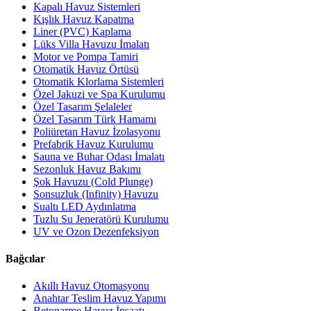
Kapalı Havuz Sistemleri
Kışlık Havuz Kapatma
Liner (PVC) Kaplama
Lüks Villa Havuzu İmalatı
Motor ve Pompa Tamiri
Otomatik Havuz Örtüsü
Otomatik Klorlama Sistemleri
Özel Jakuzi ve Spa Kurulumu
Özel Tasarım Şelaleler
Özel Tasarım Türk Hamamı
Poliüretan Havuz İzolasyonu
Prefabrik Havuz Kurulumu
Sauna ve Buhar Odası İmalatı
Sezonluk Havuz Bakımı
Şok Havuzu (Cold Plunge)
Sonsuzluk (Infinity) Havuzu
Sualtı LED Aydınlatma
Tuzlu Su Jeneratörü Kurulumu
UV ve Ozon Dezenfeksiyon
Bağcılar
Akıllı Havuz Otomasyonu
Anahtar Teslim Havuz Yapımı
Betonarme Havuz İnşaatı