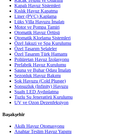
Kaçak Tespiti ve Onarımı
Kapalı Havuz Sistemleri
Kışlık Havuz Kapatma
Liner (PVC) Kaplama
Lüks Villa Havuzu İmalatı
Motor ve Pompa Tamiri
Otomatik Havuz Örtüsü
Otomatik Klorlama Sistemleri
Özel Jakuzi ve Spa Kurulumu
Özel Tasarım Şelaleler
Özel Tasarım Türk Hamamı
Poliüretan Havuz İzolasyonu
Prefabrik Havuz Kurulumu
Sauna ve Buhar Odası İmalatı
Sezonluk Havuz Bakımı
Şok Havuzu (Cold Plunge)
Sonsuzluk (Infinity) Havuzu
Sualtı LED Aydınlatma
Tuzlu Su Jeneratörü Kurulumu
UV ve Ozon Dezenfeksiyon
Başakşehir
Akıllı Havuz Otomasyonu
Anahtar Teslim Havuz Yapımı