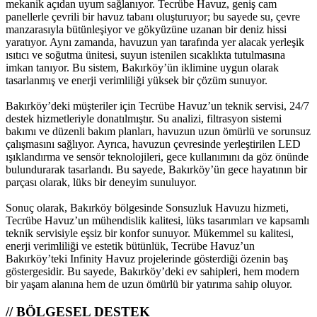
mekanik açıdan uyum sağlanıyor. Tecrübe Havuz, geniş cam
panellerle çevrili bir havuz tabanı oluşturuyor; bu sayede su, çevre
manzarasıyla bütünleşiyor ve gökyüzüne uzanan bir deniz hissi
yaratıyor. Aynı zamanda, havuzun yan tarafında yer alacak yerleşik
ısıtıcı ve soğutma ünitesi, suyun istenilen sıcaklıkta tutulmasına
imkan tanıyor. Bu sistem, Bakırköy’ün iklimine uygun olarak
tasarlanmış ve enerji verimliliği yüksek bir çözüm sunuyor.
Bakırköy’deki müşteriler için Tecrübe Havuz’un teknik servisi, 24/7
destek hizmetleriyle donatılmıştır. Su analizi, filtrasyon sistemi
bakımı ve düzenli bakım planları, havuzun uzun ömürlü ve sorunsuz
çalışmasını sağlıyor. Ayrıca, havuzun çevresinde yerleştirilen LED
ışıklandırma ve sensör teknolojileri, gece kullanımını da göz önünde
bulundurarak tasarlandı. Bu sayede, Bakırköy’ün gece hayatının bir
parçası olarak, lüks bir deneyim sunuluyor.
Sonuç olarak, Bakırköy bölgesinde Sonsuzluk Havuzu hizmeti,
Tecrübe Havuz’un mühendislik kalitesi, lüks tasarımları ve kapsamlı
teknik servisiyle eşsiz bir konfor sunuyor. Mükemmel su kalitesi,
enerji verimliliği ve estetik bütünlük, Tecrübe Havuz’un
Bakırköy’teki Infinity Havuz projelerinde gösterdiği özenin baş
göstergesidir. Bu sayede, Bakırköy’deki ev sahipleri, hem modern
bir yaşam alanına hem de uzun ömürlü bir yatırıma sahip oluyor.
// BÖLGESEL DESTEK