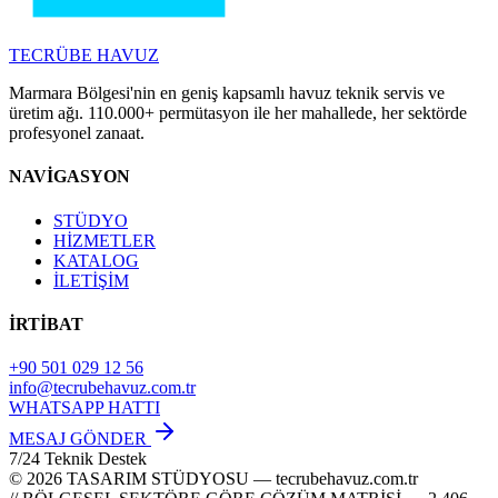
TECRÜBE
HAVUZ
Marmara Bölgesi'nin en geniş kapsamlı havuz teknik servis ve
üretim ağı. 110.000+ permütasyon ile her mahallede, her sektörde
profesyonel zanaat.
NAVİGASYON
STÜDYO
HİZMETLER
KATALOG
İLETİŞİM
İRTİBAT
+90 501 029 12 56
info@tecrubehavuz.com.tr
WHATSAPP HATTI
MESAJ GÖNDER
7/24 Teknik Destek
© 2026 TASARIM STÜDYOSU — tecrubehavuz.com.tr