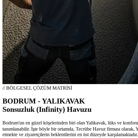
// BÖLGESEL ÇÖZÜM MATRİSİ
BODRUM - YALIKAVAK
Sonsuzluk (Infinity) Havuzu
Bodrum'un en güzel köşelerinden biri olan Yalikavak, lüks ve konforun
tanımlanabilir. İşte böyle bir ortamda, Tecrübe Havuz firması olarak,
etmekte ve ziyaretçilerin beklentilerini en üst düzeyde karşılamaktadır.