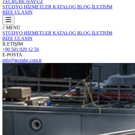
TECRÜBE
HAVUZ
STÜDYO
HİZMETLER
KATALOG
BLOG
İLETİŞİM
BİZE ULAŞIN
// MENÜ
STÜDYO
HİZMETLER
KATALOG
BLOG
İLETİŞİM
BİZE ULAŞIN
İLETİŞİM
+90 501 029 12 56
E-POSTA
info@tecrube.com.tr