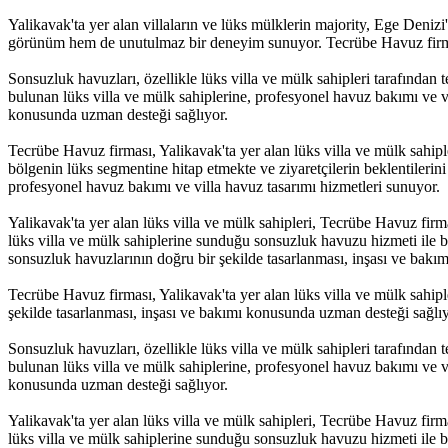
Yalikavak'ta yer alan villaların ve lüks mülklerin majority, Ege Deniz
görünüm hem de unutulmaz bir deneyim sunuyor. Tecrübe Havuz firması,
Sonsuzluk havuzları, özellikle lüks villa ve mülk sahipleri tarafından
bulunan lüks villa ve mülk sahiplerine, profesyonel havuz bakımı ve vi
konusunda uzman desteği sağlıyor.
Tecrübe Havuz firması, Yalikavak'ta yer alan lüks villa ve mülk sahipl
bölgenin lüks segmentine hitap etmekte ve ziyaretçilerin beklentilerini
profesyonel havuz bakımı ve villa havuz tasarımı hizmetleri sunuyor.
Yalikavak'ta yer alan lüks villa ve mülk sahipleri, Tecrübe Havuz firma
lüks villa ve mülk sahiplerine sunduğu sonsuzluk havuzu hizmeti ile bi
sonsuzluk havuzlarının doğru bir şekilde tasarlanması, inşası ve bakı
Tecrübe Havuz firması, Yalikavak'ta yer alan lüks villa ve mülk sahip
şekilde tasarlanması, inşası ve bakımı konusunda uzman desteği sağlıyo
Sonsuzluk havuzları, özellikle lüks villa ve mülk sahipleri tarafından
bulunan lüks villa ve mülk sahiplerine, profesyonel havuz bakımı ve vi
konusunda uzman desteği sağlıyor.
Yalikavak'ta yer alan lüks villa ve mülk sahipleri, Tecrübe Havuz firma
lüks villa ve mülk sahiplerine sunduğu sonsuzluk havuzu hizmeti ile bi