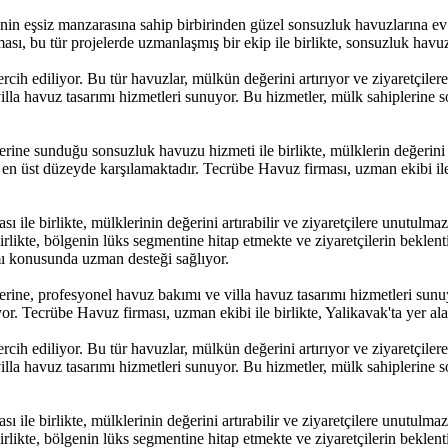
i'nin eşsiz manzarasına sahip birbirinden güzel sonsuzluk havuzlarına ev 
 bu tür projelerde uzmanlaşmış bir ekip ile birlikte, sonsuzluk havuz
 tercih ediliyor. Bu tür havuzlar, mülkün değerini artırıyor ve ziyaretçi
lla havuz tasarımı hizmetleri sunuyor. Bu hizmetler, mülk sahiplerine s
erine sunduğu sonsuzluk havuzu hizmeti ile birlikte, mülklerin değerini
 en üst düzeyde karşılamaktadır. Tecrübe Havuz firması, uzman ekibi ile b
sı ile birlikte, mülklerinin değerini artırabilir ve ziyaretçilere unutulm
rlikte, bölgenin lüks segmentine hitap etmekte ve ziyaretçilerin beklent
mı konusunda uzman desteği sağlıyor.
lerine, profesyonel havuz bakımı ve villa havuz tasarımı hizmetleri sun
r. Tecrübe Havuz firması, uzman ekibi ile birlikte, Yalikavak'ta yer alan
 tercih ediliyor. Bu tür havuzlar, mülkün değerini artırıyor ve ziyaretçi
lla havuz tasarımı hizmetleri sunuyor. Bu hizmetler, mülk sahiplerine s
sı ile birlikte, mülklerinin değerini artırabilir ve ziyaretçilere unutulm
rlikte, bölgenin lüks segmentine hitap etmekte ve ziyaretçilerin beklent