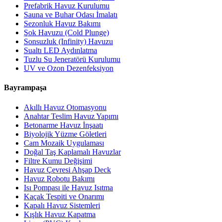
Prefabrik Havuz Kurulumu
Sauna ve Buhar Odası İmalatı
Sezonluk Havuz Bakımı
Şok Havuzu (Cold Plunge)
Sonsuzluk (Infinity) Havuzu
Sualtı LED Aydınlatma
Tuzlu Su Jeneratörü Kurulumu
UV ve Ozon Dezenfeksiyon
Bayrampaşa
Akıllı Havuz Otomasyonu
Anahtar Teslim Havuz Yapımı
Betonarme Havuz İnşaatı
Biyolojik Yüzme Göletleri
Cam Mozaik Uygulaması
Doğal Taş Kaplamalı Havuzlar
Filtre Kumu Değişimi
Havuz Çevresi Ahşap Deck
Havuz Robotu Bakımı
Isı Pompası ile Havuz Isıtma
Kaçak Tespiti ve Onarımı
Kapalı Havuz Sistemleri
Kışlık Havuz Kapatma