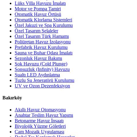
Lüks Villa Havuzu İmalatı
Motor ve Pompa Tamiri
Otomatik Havuz Örtüsü
Otomatik Klorlama Sistemleri
Özel Jakuzi ve Spa Kurulumu
Özel Tasarım Şelaleler
Özel Tasarım Türk Hamamı
Poliüretan Havuz İzolasyonu
Prefabrik Havuz Kurulumu
Sauna ve Buhar Odası İmalatı
Sezonluk Havuz Bakımı
Şok Havuzu (Cold Plunge)
Sonsuzluk (Infinity) Havuzu
Sualtı LED Aydınlatma
Tuzlu Su Jeneratörü Kurulumu
UV ve Ozon Dezenfeksiyon
Bakırköy
Akıllı Havuz Otomasyonu
Anahtar Teslim Havuz Yapımı
Betonarme Havuz İnşaatı
Biyolojik Yüzme Göletleri
Cam Mozaik Uygulaması