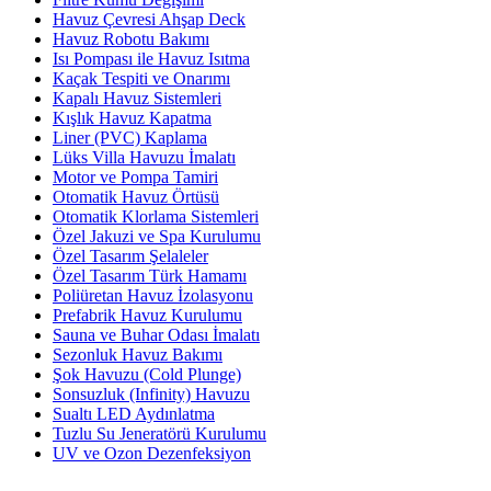
Havuz Çevresi Ahşap Deck
Havuz Robotu Bakımı
Isı Pompası ile Havuz Isıtma
Kaçak Tespiti ve Onarımı
Kapalı Havuz Sistemleri
Kışlık Havuz Kapatma
Liner (PVC) Kaplama
Lüks Villa Havuzu İmalatı
Motor ve Pompa Tamiri
Otomatik Havuz Örtüsü
Otomatik Klorlama Sistemleri
Özel Jakuzi ve Spa Kurulumu
Özel Tasarım Şelaleler
Özel Tasarım Türk Hamamı
Poliüretan Havuz İzolasyonu
Prefabrik Havuz Kurulumu
Sauna ve Buhar Odası İmalatı
Sezonluk Havuz Bakımı
Şok Havuzu (Cold Plunge)
Sonsuzluk (Infinity) Havuzu
Sualtı LED Aydınlatma
Tuzlu Su Jeneratörü Kurulumu
UV ve Ozon Dezenfeksiyon