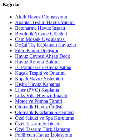
Bağcılar
Akıllı Havuz Otomasyonu
Anahtar Teslim Havuz Yapımı
Betonarme Havuz İnşaatı
Biyolojik Yüzme Göletleri
Cam Mozaik Uygulaması
Doğal Taş Kaplamalı Havuzlar
Filtre Kumu Değişimi
Havuz Çevresi Ahşap Deck
Havuz Robotu Bakımı
Isı Pompası ile Havuz Isıtma
Kaçak Tespiti ve Onarımı
Kapalı Havuz Sistemleri
Kışlık Havuz Kapatma
Liner (PVC) Kaplama
Lüks Villa Havuzu İmalatı
Motor ve Pompa Tamiri
Otomatik Havuz Örtüsü
Otomatik Klorlama Sistemleri
Özel Jakuzi ve Spa Kurulumu
Özel Tasarım Şelaleler
Özel Tasarım Türk Hamamı
Poliüretan Havuz İzolasyonu