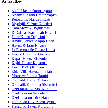
Arnavutköy
Akıllı Havuz Otomasyonu
Anahtar Teslim Havuz Yapımı
Betonarme Havuz İnşaatı
Biyolojik Yüzme Göletleri
Cam Mozaik Uygulaması
Doğal Taş Kaplamalı Havuzlar
Filtre Kumu Değişimi
Havuz Çevresi Ahşap Deck
Havuz Robotu Bakımı
Isı Pompası ile Havuz Isıtma
Kaçak Tespiti ve Onarımı
Kapalı Havuz Sistemleri
Kışlık Havuz Kapatma
Liner (PVC) Kaplama
Lüks Villa Havuzu İmalatı
Motor ve Pompa Tamiri
Otomatik Havuz Örtüsü
Otomatik Klorlama Sistemleri
Özel Jakuzi ve Spa Kurulumu
Özel Tasarım Şelaleler
Özel Tasarım Türk Hamamı
Poliüretan Havuz İzolasyonu
Prefabrik Havuz Kurulumu