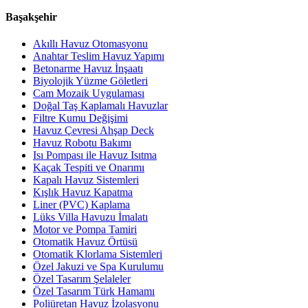
Başakşehir
Akıllı Havuz Otomasyonu
Anahtar Teslim Havuz Yapımı
Betonarme Havuz İnşaatı
Biyolojik Yüzme Göletleri
Cam Mozaik Uygulaması
Doğal Taş Kaplamalı Havuzlar
Filtre Kumu Değişimi
Havuz Çevresi Ahşap Deck
Havuz Robotu Bakımı
Isı Pompası ile Havuz Isıtma
Kaçak Tespiti ve Onarımı
Kapalı Havuz Sistemleri
Kışlık Havuz Kapatma
Liner (PVC) Kaplama
Lüks Villa Havuzu İmalatı
Motor ve Pompa Tamiri
Otomatik Havuz Örtüsü
Otomatik Klorlama Sistemleri
Özel Jakuzi ve Spa Kurulumu
Özel Tasarım Şelaleler
Özel Tasarım Türk Hamamı
Poliüretan Havuz İzolasyonu