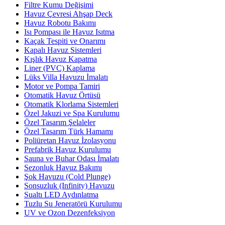
Filtre Kumu Değişimi
Havuz Çevresi Ahşap Deck
Havuz Robotu Bakımı
Isı Pompası ile Havuz Isıtma
Kaçak Tespiti ve Onarımı
Kapalı Havuz Sistemleri
Kışlık Havuz Kapatma
Liner (PVC) Kaplama
Lüks Villa Havuzu İmalatı
Motor ve Pompa Tamiri
Otomatik Havuz Örtüsü
Otomatik Klorlama Sistemleri
Özel Jakuzi ve Spa Kurulumu
Özel Tasarım Şelaleler
Özel Tasarım Türk Hamamı
Poliüretan Havuz İzolasyonu
Prefabrik Havuz Kurulumu
Sauna ve Buhar Odası İmalatı
Sezonluk Havuz Bakımı
Şok Havuzu (Cold Plunge)
Sonsuzluk (Infinity) Havuzu
Sualtı LED Aydınlatma
Tuzlu Su Jeneratörü Kurulumu
UV ve Ozon Dezenfeksiyon