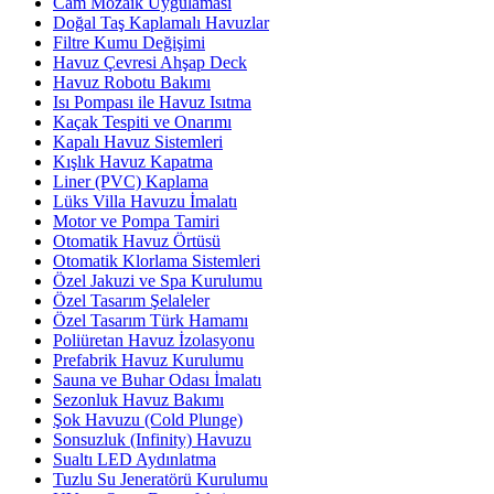
Cam Mozaik Uygulaması
Doğal Taş Kaplamalı Havuzlar
Filtre Kumu Değişimi
Havuz Çevresi Ahşap Deck
Havuz Robotu Bakımı
Isı Pompası ile Havuz Isıtma
Kaçak Tespiti ve Onarımı
Kapalı Havuz Sistemleri
Kışlık Havuz Kapatma
Liner (PVC) Kaplama
Lüks Villa Havuzu İmalatı
Motor ve Pompa Tamiri
Otomatik Havuz Örtüsü
Otomatik Klorlama Sistemleri
Özel Jakuzi ve Spa Kurulumu
Özel Tasarım Şelaleler
Özel Tasarım Türk Hamamı
Poliüretan Havuz İzolasyonu
Prefabrik Havuz Kurulumu
Sauna ve Buhar Odası İmalatı
Sezonluk Havuz Bakımı
Şok Havuzu (Cold Plunge)
Sonsuzluk (Infinity) Havuzu
Sualtı LED Aydınlatma
Tuzlu Su Jeneratörü Kurulumu