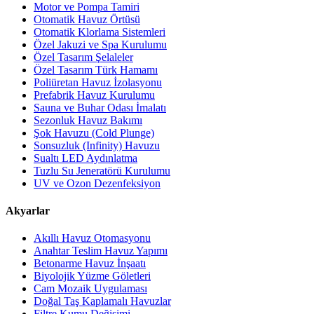
Motor ve Pompa Tamiri
Otomatik Havuz Örtüsü
Otomatik Klorlama Sistemleri
Özel Jakuzi ve Spa Kurulumu
Özel Tasarım Şelaleler
Özel Tasarım Türk Hamamı
Poliüretan Havuz İzolasyonu
Prefabrik Havuz Kurulumu
Sauna ve Buhar Odası İmalatı
Sezonluk Havuz Bakımı
Şok Havuzu (Cold Plunge)
Sonsuzluk (Infinity) Havuzu
Sualtı LED Aydınlatma
Tuzlu Su Jeneratörü Kurulumu
UV ve Ozon Dezenfeksiyon
Akyarlar
Akıllı Havuz Otomasyonu
Anahtar Teslim Havuz Yapımı
Betonarme Havuz İnşaatı
Biyolojik Yüzme Göletleri
Cam Mozaik Uygulaması
Doğal Taş Kaplamalı Havuzlar
Filtre Kumu Değişimi