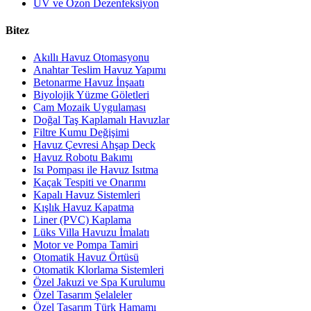
UV ve Ozon Dezenfeksiyon
Bitez
Akıllı Havuz Otomasyonu
Anahtar Teslim Havuz Yapımı
Betonarme Havuz İnşaatı
Biyolojik Yüzme Göletleri
Cam Mozaik Uygulaması
Doğal Taş Kaplamalı Havuzlar
Filtre Kumu Değişimi
Havuz Çevresi Ahşap Deck
Havuz Robotu Bakımı
Isı Pompası ile Havuz Isıtma
Kaçak Tespiti ve Onarımı
Kapalı Havuz Sistemleri
Kışlık Havuz Kapatma
Liner (PVC) Kaplama
Lüks Villa Havuzu İmalatı
Motor ve Pompa Tamiri
Otomatik Havuz Örtüsü
Otomatik Klorlama Sistemleri
Özel Jakuzi ve Spa Kurulumu
Özel Tasarım Şelaleler
Özel Tasarım Türk Hamamı