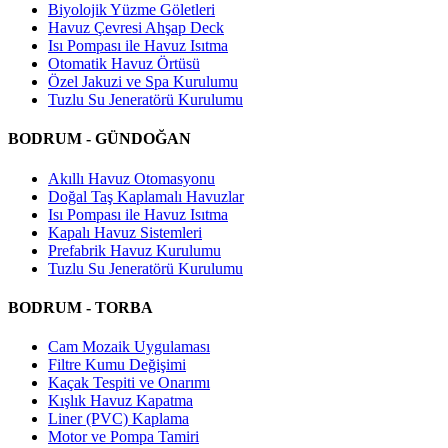
Biyolojik Yüzme Göletleri
Havuz Çevresi Ahşap Deck
Isı Pompası ile Havuz Isıtma
Otomatik Havuz Örtüsü
Özel Jakuzi ve Spa Kurulumu
Tuzlu Su Jeneratörü Kurulumu
BODRUM - GÜNDOĞAN
Akıllı Havuz Otomasyonu
Doğal Taş Kaplamalı Havuzlar
Isı Pompası ile Havuz Isıtma
Kapalı Havuz Sistemleri
Prefabrik Havuz Kurulumu
Tuzlu Su Jeneratörü Kurulumu
BODRUM - TORBA
Cam Mozaik Uygulaması
Filtre Kumu Değişimi
Kaçak Tespiti ve Onarımı
Kışlık Havuz Kapatma
Liner (PVC) Kaplama
Motor ve Pompa Tamiri