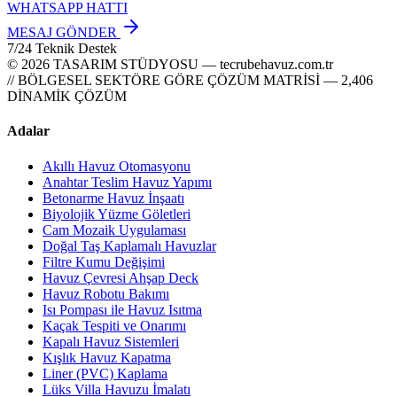
WHATSAPP HATTI
MESAJ GÖNDER
7/24 Teknik Destek
© 2026 TASARIM STÜDYOSU — tecrubehavuz.com.tr
// BÖLGESEL SEKTÖRE GÖRE ÇÖZÜM MATRİSİ — 2,406
DİNAMİK ÇÖZÜM
Adalar
Akıllı Havuz Otomasyonu
Anahtar Teslim Havuz Yapımı
Betonarme Havuz İnşaatı
Biyolojik Yüzme Göletleri
Cam Mozaik Uygulaması
Doğal Taş Kaplamalı Havuzlar
Filtre Kumu Değişimi
Havuz Çevresi Ahşap Deck
Havuz Robotu Bakımı
Isı Pompası ile Havuz Isıtma
Kaçak Tespiti ve Onarımı
Kapalı Havuz Sistemleri
Kışlık Havuz Kapatma
Liner (PVC) Kaplama
Lüks Villa Havuzu İmalatı