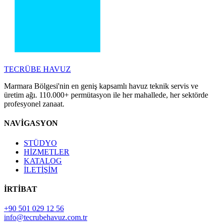
TECRÜBE
HAVUZ
Marmara Bölgesi'nin en geniş kapsamlı havuz teknik servis ve
üretim ağı. 110.000+ permütasyon ile her mahallede, her sektörde
profesyonel zanaat.
NAVİGASYON
STÜDYO
HİZMETLER
KATALOG
İLETİŞİM
İRTİBAT
+90 501 029 12 56
info@tecrubehavuz.com.tr