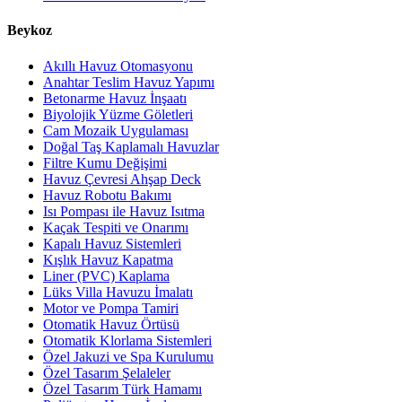
Beykoz
Akıllı Havuz Otomasyonu
Anahtar Teslim Havuz Yapımı
Betonarme Havuz İnşaatı
Biyolojik Yüzme Göletleri
Cam Mozaik Uygulaması
Doğal Taş Kaplamalı Havuzlar
Filtre Kumu Değişimi
Havuz Çevresi Ahşap Deck
Havuz Robotu Bakımı
Isı Pompası ile Havuz Isıtma
Kaçak Tespiti ve Onarımı
Kapalı Havuz Sistemleri
Kışlık Havuz Kapatma
Liner (PVC) Kaplama
Lüks Villa Havuzu İmalatı
Motor ve Pompa Tamiri
Otomatik Havuz Örtüsü
Otomatik Klorlama Sistemleri
Özel Jakuzi ve Spa Kurulumu
Özel Tasarım Şelaleler
Özel Tasarım Türk Hamamı