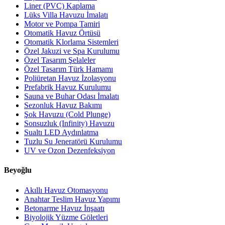
Liner (PVC) Kaplama
Lüks Villa Havuzu İmalatı
Motor ve Pompa Tamiri
Otomatik Havuz Örtüsü
Otomatik Klorlama Sistemleri
Özel Jakuzi ve Spa Kurulumu
Özel Tasarım Şelaleler
Özel Tasarım Türk Hamamı
Poliüretan Havuz İzolasyonu
Prefabrik Havuz Kurulumu
Sauna ve Buhar Odası İmalatı
Sezonluk Havuz Bakımı
Şok Havuzu (Cold Plunge)
Sonsuzluk (Infinity) Havuzu
Sualtı LED Aydınlatma
Tuzlu Su Jeneratörü Kurulumu
UV ve Ozon Dezenfeksiyon
Beyoğlu
Akıllı Havuz Otomasyonu
Anahtar Teslim Havuz Yapımı
Betonarme Havuz İnşaatı
Biyolojik Yüzme Göletleri