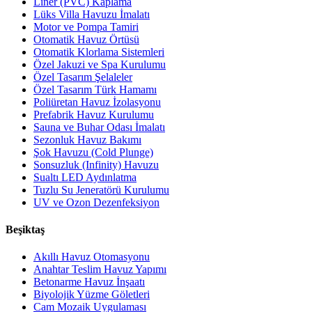
Liner (PVC) Kaplama
Lüks Villa Havuzu İmalatı
Motor ve Pompa Tamiri
Otomatik Havuz Örtüsü
Otomatik Klorlama Sistemleri
Özel Jakuzi ve Spa Kurulumu
Özel Tasarım Şelaleler
Özel Tasarım Türk Hamamı
Poliüretan Havuz İzolasyonu
Prefabrik Havuz Kurulumu
Sauna ve Buhar Odası İmalatı
Sezonluk Havuz Bakımı
Şok Havuzu (Cold Plunge)
Sonsuzluk (Infinity) Havuzu
Sualtı LED Aydınlatma
Tuzlu Su Jeneratörü Kurulumu
UV ve Ozon Dezenfeksiyon
Beşiktaş
Akıllı Havuz Otomasyonu
Anahtar Teslim Havuz Yapımı
Betonarme Havuz İnşaatı
Biyolojik Yüzme Göletleri
Cam Mozaik Uygulaması