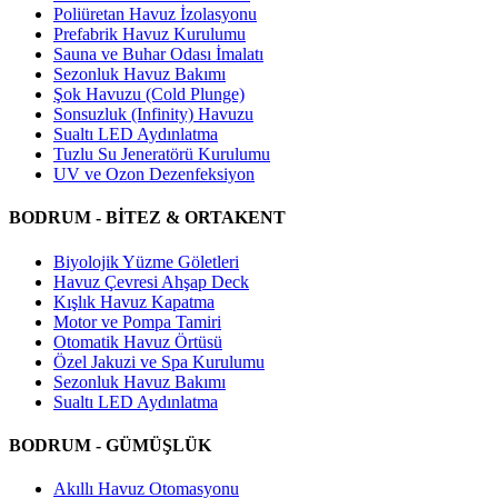
Poliüretan Havuz İzolasyonu
Prefabrik Havuz Kurulumu
Sauna ve Buhar Odası İmalatı
Sezonluk Havuz Bakımı
Şok Havuzu (Cold Plunge)
Sonsuzluk (Infinity) Havuzu
Sualtı LED Aydınlatma
Tuzlu Su Jeneratörü Kurulumu
UV ve Ozon Dezenfeksiyon
BODRUM - BİTEZ & ORTAKENT
Biyolojik Yüzme Göletleri
Havuz Çevresi Ahşap Deck
Kışlık Havuz Kapatma
Motor ve Pompa Tamiri
Otomatik Havuz Örtüsü
Özel Jakuzi ve Spa Kurulumu
Sezonluk Havuz Bakımı
Sualtı LED Aydınlatma
BODRUM - GÜMÜŞLÜK
Akıllı Havuz Otomasyonu