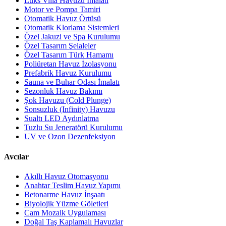
Lüks Villa Havuzu İmalatı
Motor ve Pompa Tamiri
Otomatik Havuz Örtüsü
Otomatik Klorlama Sistemleri
Özel Jakuzi ve Spa Kurulumu
Özel Tasarım Şelaleler
Özel Tasarım Türk Hamamı
Poliüretan Havuz İzolasyonu
Prefabrik Havuz Kurulumu
Sauna ve Buhar Odası İmalatı
Sezonluk Havuz Bakımı
Şok Havuzu (Cold Plunge)
Sonsuzluk (Infinity) Havuzu
Sualtı LED Aydınlatma
Tuzlu Su Jeneratörü Kurulumu
UV ve Ozon Dezenfeksiyon
Avcılar
Akıllı Havuz Otomasyonu
Anahtar Teslim Havuz Yapımı
Betonarme Havuz İnşaatı
Biyolojik Yüzme Göletleri
Cam Mozaik Uygulaması
Doğal Taş Kaplamalı Havuzlar