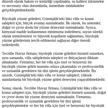
düzenli olarak bakım ve temizliği yapılmakta, su kalitesi izlenmekte
ve necessary olan durumlarda, immediate müdahaleler
gerçekleştirilmektedir.
Biyolojik yüzme göletleri, Gümüşlük'teki lüks villa ve konut
sahipleri için, birçok avantaj sunmaktadır. İlk olarak, bu sistemler,
doğal ve çevre dostu bir yüzme deneyimi sunmaktadır. Ayrıca,
kimyasal madde kullanımının minimuma indirilmesi, suyun sürekli
olarak temizlenmesi ve hijyenik koşulların sağlanması, biyolojik
yüzme göletlerinin tercih edilmesini sağlayan diğer önemli
nedenlerdir.
Tecrübe Havuz firması, biyolojik yüzme göletleri hizmeti sunarken,
aynı zamanda, villa sahiplerinin talepleri ve ihtiyaçlarını dikkate
almaktadır. Firmamız, her bir villa için özel ve benzersiz bir
biyolojik yüzme göleti tasarımı ortaya çıkarmakta ve profesyonellik
ve uzmanlık gerektiren bir dizi işlemi gerçekleştirmektedir. Bu
sayede, Gümüşlük'teki lüks villa ve konut sahipleri, yüksek
standartlarda bir biyolojik yüzme göleti deneyimi yaşayabilmektedir.
Sonuç olarak, Tecrübe Havuz firması, Gümüşlük'teki lüks villa ve
konut sahipleri için, biyolojik yüzme göletleri hizmeti sunarak, doğal
ve çevre dostu bir yüzme deneyimi sunmaktadır. Firmamız,
profesyonellik ve uzmanlık gerektiren bir dizi işlemi
gerçekleştirmekte ve her bir villa için özel ve benzersiz bir biyolojik