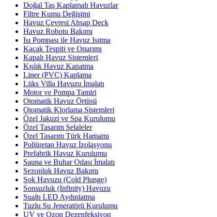
Doğal Taş Kaplamalı Havuzlar
Filtre Kumu Değişimi
Havuz Çevresi Ahşap Deck
Havuz Robotu Bakımı
Isı Pompası ile Havuz Isıtma
Kaçak Tespiti ve Onarımı
Kapalı Havuz Sistemleri
Kışlık Havuz Kapatma
Liner (PVC) Kaplama
Lüks Villa Havuzu İmalatı
Motor ve Pompa Tamiri
Otomatik Havuz Örtüsü
Otomatik Klorlama Sistemleri
Özel Jakuzi ve Spa Kurulumu
Özel Tasarım Şelaleler
Özel Tasarım Türk Hamamı
Poliüretan Havuz İzolasyonu
Prefabrik Havuz Kurulumu
Sauna ve Buhar Odası İmalatı
Sezonluk Havuz Bakımı
Şok Havuzu (Cold Plunge)
Sonsuzluk (Infinity) Havuzu
Sualtı LED Aydınlatma
Tuzlu Su Jeneratörü Kurulumu
UV ve Ozon Dezenfeksiyon