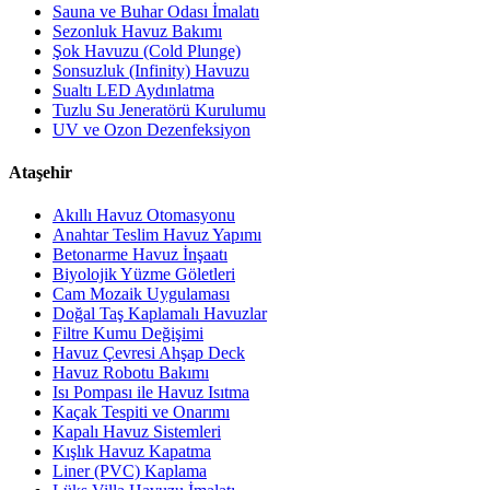
Sauna ve Buhar Odası İmalatı
Sezonluk Havuz Bakımı
Şok Havuzu (Cold Plunge)
Sonsuzluk (Infinity) Havuzu
Sualtı LED Aydınlatma
Tuzlu Su Jeneratörü Kurulumu
UV ve Ozon Dezenfeksiyon
Ataşehir
Akıllı Havuz Otomasyonu
Anahtar Teslim Havuz Yapımı
Betonarme Havuz İnşaatı
Biyolojik Yüzme Göletleri
Cam Mozaik Uygulaması
Doğal Taş Kaplamalı Havuzlar
Filtre Kumu Değişimi
Havuz Çevresi Ahşap Deck
Havuz Robotu Bakımı
Isı Pompası ile Havuz Isıtma
Kaçak Tespiti ve Onarımı
Kapalı Havuz Sistemleri
Kışlık Havuz Kapatma
Liner (PVC) Kaplama