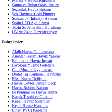
Prefabrik Havuz Kurulumu
Sauna ve Buhar Odası İmalatı
Sezonluk Havuz Bakımı
Şok Havuzu (Cold Plunge)
Sonsuzluk (Infinity) Havuzu
Sualtı LED Aydınlatma
Tuzlu Su Jeneratörü Kurulumu
UV ve Ozon Dezenfeksiyon
Bahçelievler
Akıllı Havuz Otomasyonu
Anahtar Teslim Havuz Yapımı
Betonarme Havuz İnşaatı
Biyolojik Yüzme Göletleri
Cam Mozaik Uygulaması
Doğal Taş Kaplamalı Havuzlar
Filtre Kumu Değişimi
Havuz Çevresi Ahşap Deck
Havuz Robotu Bakımı
Isı Pompası ile Havuz Isıtma
Kaçak Tespiti ve Onarımı
Kapalı Havuz Sistemleri
Kışlık Havuz Kapatma
Liner (PVC) Kaplama