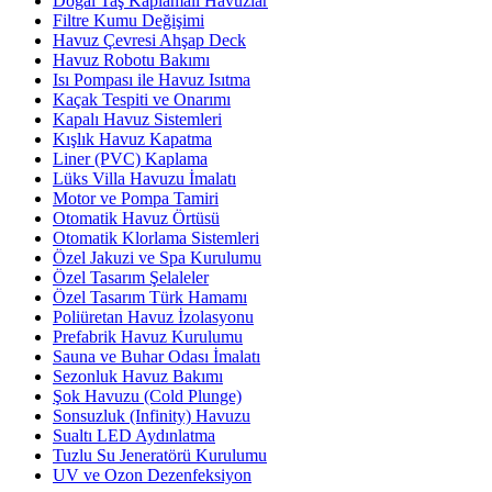
Doğal Taş Kaplamalı Havuzlar
Filtre Kumu Değişimi
Havuz Çevresi Ahşap Deck
Havuz Robotu Bakımı
Isı Pompası ile Havuz Isıtma
Kaçak Tespiti ve Onarımı
Kapalı Havuz Sistemleri
Kışlık Havuz Kapatma
Liner (PVC) Kaplama
Lüks Villa Havuzu İmalatı
Motor ve Pompa Tamiri
Otomatik Havuz Örtüsü
Otomatik Klorlama Sistemleri
Özel Jakuzi ve Spa Kurulumu
Özel Tasarım Şelaleler
Özel Tasarım Türk Hamamı
Poliüretan Havuz İzolasyonu
Prefabrik Havuz Kurulumu
Sauna ve Buhar Odası İmalatı
Sezonluk Havuz Bakımı
Şok Havuzu (Cold Plunge)
Sonsuzluk (Infinity) Havuzu
Sualtı LED Aydınlatma
Tuzlu Su Jeneratörü Kurulumu
UV ve Ozon Dezenfeksiyon