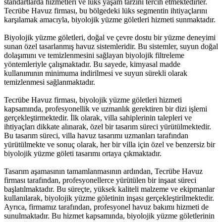
standartlarda hizmetleri ve lüks yaşam tarzını tercih etmektedirler.
Tecrübe Havuz firması, bu bölgedeki lüks segmentin ihtiyaçlarını
karşılamak amacıyla, biyolojik yüzme göletleri hizmeti sunmaktadır.
Biyolojik yüzme göletleri, doğal ve çevre dostu bir yüzme deneyimi
sunan özel tasarlanmış havuz sistemleridir. Bu sistemler, suyun doğal
dolaşımını ve temizlenmesini sağlayan biyolojik filtreleme
yöntemleriyle çalışmaktadır. Bu sayede, kimyasal madde
kullanımının minimuma indirilmesi ve suyun sürekli olarak
temizlenmesi sağlanmaktadır.
Tecrübe Havuz firması, biyolojik yüzme göletleri hizmeti
kapsamında, profesyonellik ve uzmanlık gerektiren bir dizi işlemi
gerçekleştirmektedir. İlk olarak, villa sahiplerinin talepleri ve
ihtiyaçları dikkate alınarak, özel bir tasarım süreci yürütülmektedir.
Bu tasarım süreci, villa havuz tasarımı uzmanları tarafından
yürütülmekte ve sonuç olarak, her bir villa için özel ve benzersiz bir
biyolojik yüzme göleti tasarımı ortaya çıkmaktadır.
Tasarım aşamasının tamamlanmasının ardından, Tecrübe Havuz
firması tarafından, profesyonellerce yürütülen bir inşaat süreci
başlatılmaktadır. Bu süreçte, yüksek kaliteli malzeme ve ekipmanlar
kullanılarak, biyolojik yüzme göletinin inşası gerçekleştirilmektedir.
Ayrıca, firmamız tarafından, profesyonel havuz bakımı hizmeti de
sunulmaktadır. Bu hizmet kapsamında, biyolojik yüzme göletlerinin