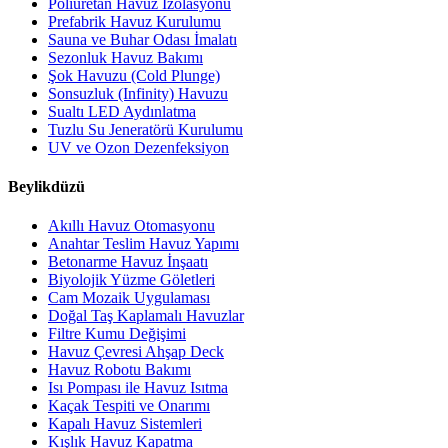
Poliüretan Havuz İzolasyonu
Prefabrik Havuz Kurulumu
Sauna ve Buhar Odası İmalatı
Sezonluk Havuz Bakımı
Şok Havuzu (Cold Plunge)
Sonsuzluk (Infinity) Havuzu
Sualtı LED Aydınlatma
Tuzlu Su Jeneratörü Kurulumu
UV ve Ozon Dezenfeksiyon
Beylikdüzü
Akıllı Havuz Otomasyonu
Anahtar Teslim Havuz Yapımı
Betonarme Havuz İnşaatı
Biyolojik Yüzme Göletleri
Cam Mozaik Uygulaması
Doğal Taş Kaplamalı Havuzlar
Filtre Kumu Değişimi
Havuz Çevresi Ahşap Deck
Havuz Robotu Bakımı
Isı Pompası ile Havuz Isıtma
Kaçak Tespiti ve Onarımı
Kapalı Havuz Sistemleri
Kışlık Havuz Kapatma