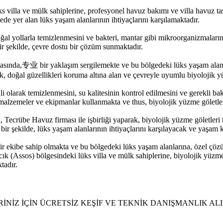
villa ve mülk sahiplerine, profesyonel havuz bakımı ve villa havuz tas
ede yer alan lüks yaşam alanlarının ihtiyaçlarını karşılamaktadır.
oğal yollarla temizlenmesini ve bakteri, mantar gibi mikroorganizmaları
r şekilde, çevre dostu bir çözüm sunmaktadır.
masında,专业 bir yaklaşım sergilemekte ve bu bölgedeki lüks yaşam alanla
ak, doğal güzellikleri koruma altına alan ve çevreyle uyumlu biyolojik y
i olarak temizlenmesini, su kalitesinin kontrol edilmesini ve gerekli b
 malzemeler ve ekipmanlar kullanmakta ve thus, biyolojik yüzme göletler
, Tecrübe Havuz firması ile işbirliği yaparak, biyolojik yüzme göletler
ir şekilde, lüks yaşam alanlarının ihtiyaçlarını karşılayacak ve yaşam kal
 ekibe sahip olmakta ve bu bölgedeki lüks yaşam alanlarına, özel çözü
k (Assos) bölgesindeki lüks villa ve mülk sahiplerine, biyolojik yüzme 
tadır.
İNİZ İÇİN ÜCRETSİZ KEŞİF VE TEKNİK DANIŞMANLIK ALI