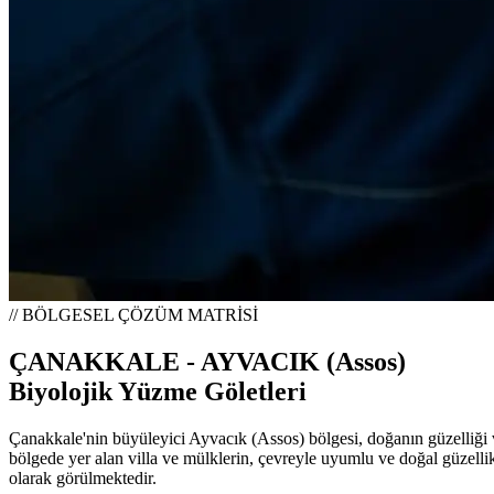
// BÖLGESEL ÇÖZÜM MATRİSİ
ÇANAKKALE - AYVACIK (Assos)
Biyolojik Yüzme Göletleri
Çanakkale'nin büyüleyici Ayvacık (Assos) bölgesi, doğanın güzelliği v
bölgede yer alan villa ve mülklerin, çevreyle uyumlu ve doğal güzellik
olarak görülmektedir.