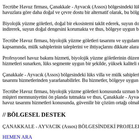
Tecrübe Havuz firması, Çanakkale - Ayvacık (Assos) bölgesindeki lüks 
havuzlara göre daha doğal ve çevre dostu bir alternatif olarak, bu bölg
Biyolojik yüzme göletleri, doğal bir ekosistemi taklit ederek, suyun d
indirerek, suyun doğal dengesini korumakta ve thus, bölgeye uygun bi
Tecrübe Havuz firması, biyolojik yüzme göletleri tasarımı ve uygula
kapsamında, mülk sahiplerinin taleplerini ve ihtiyaçlarını dikkate alar
Profesyonel havuz bakımı hizmeti, biyolojik yüzme göletlerinin düzenl
hizmetleri sunarken, lüks segmente uygun bir şekilde, yüksek kaliteli
Çanakkale - Ayvacık (Assos) bölgesindeki lüks villa ve mülk sahipleri
tasarımı hizmetlerinden yararlanabilirler. Bu hizmetler, bölgeye uygun b
Tecrübe Havuz firması, biyolojik yüzme göletleri konusunda uzman bir
müşteri memnuniyetini ön planda tutmakta ve thus, Çanakkale - Ayvacı
havuz tasarımı hizmetleri konusunda, güvenilir bir çözüm ortağı olmak
// BÖLGESEL DESTEK
ÇANAKKALE - AYVACIK (Assos) BÖLGESİNDEKİ PROJELER
HEMEN ARA