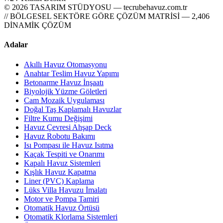
© 2026 TASARIM STÜDYOSU — tecrubehavuz.com.tr
// BÖLGESEL SEKTÖRE GÖRE ÇÖZÜM MATRİSİ — 2,406
DİNAMİK ÇÖZÜM
Adalar
Akıllı Havuz Otomasyonu
Anahtar Teslim Havuz Yapımı
Betonarme Havuz İnşaatı
Biyolojik Yüzme Göletleri
Cam Mozaik Uygulaması
Doğal Taş Kaplamalı Havuzlar
Filtre Kumu Değişimi
Havuz Çevresi Ahşap Deck
Havuz Robotu Bakımı
Isı Pompası ile Havuz Isıtma
Kaçak Tespiti ve Onarımı
Kapalı Havuz Sistemleri
Kışlık Havuz Kapatma
Liner (PVC) Kaplama
Lüks Villa Havuzu İmalatı
Motor ve Pompa Tamiri
Otomatik Havuz Örtüsü
Otomatik Klorlama Sistemleri