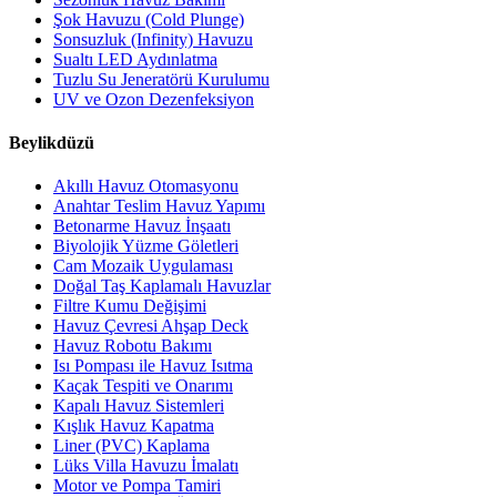
Şok Havuzu (Cold Plunge)
Sonsuzluk (Infinity) Havuzu
Sualtı LED Aydınlatma
Tuzlu Su Jeneratörü Kurulumu
UV ve Ozon Dezenfeksiyon
Beylikdüzü
Akıllı Havuz Otomasyonu
Anahtar Teslim Havuz Yapımı
Betonarme Havuz İnşaatı
Biyolojik Yüzme Göletleri
Cam Mozaik Uygulaması
Doğal Taş Kaplamalı Havuzlar
Filtre Kumu Değişimi
Havuz Çevresi Ahşap Deck
Havuz Robotu Bakımı
Isı Pompası ile Havuz Isıtma
Kaçak Tespiti ve Onarımı
Kapalı Havuz Sistemleri
Kışlık Havuz Kapatma
Liner (PVC) Kaplama
Lüks Villa Havuzu İmalatı
Motor ve Pompa Tamiri