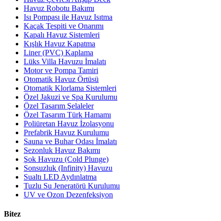
Havuz Robotu Bakımı
Isı Pompası ile Havuz Isıtma
Kaçak Tespiti ve Onarımı
Kapalı Havuz Sistemleri
Kışlık Havuz Kapatma
Liner (PVC) Kaplama
Lüks Villa Havuzu İmalatı
Motor ve Pompa Tamiri
Otomatik Havuz Örtüsü
Otomatik Klorlama Sistemleri
Özel Jakuzi ve Spa Kurulumu
Özel Tasarım Şelaleler
Özel Tasarım Türk Hamamı
Poliüretan Havuz İzolasyonu
Prefabrik Havuz Kurulumu
Sauna ve Buhar Odası İmalatı
Sezonluk Havuz Bakımı
Şok Havuzu (Cold Plunge)
Sonsuzluk (Infinity) Havuzu
Sualtı LED Aydınlatma
Tuzlu Su Jeneratörü Kurulumu
UV ve Ozon Dezenfeksiyon
Bitez