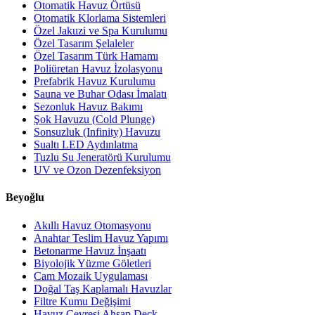
Otomatik Havuz Örtüsü
Otomatik Klorlama Sistemleri
Özel Jakuzi ve Spa Kurulumu
Özel Tasarım Şelaleler
Özel Tasarım Türk Hamamı
Poliüretan Havuz İzolasyonu
Prefabrik Havuz Kurulumu
Sauna ve Buhar Odası İmalatı
Sezonluk Havuz Bakımı
Şok Havuzu (Cold Plunge)
Sonsuzluk (Infinity) Havuzu
Sualtı LED Aydınlatma
Tuzlu Su Jeneratörü Kurulumu
UV ve Ozon Dezenfeksiyon
Beyoğlu
Akıllı Havuz Otomasyonu
Anahtar Teslim Havuz Yapımı
Betonarme Havuz İnşaatı
Biyolojik Yüzme Göletleri
Cam Mozaik Uygulaması
Doğal Taş Kaplamalı Havuzlar
Filtre Kumu Değişimi
Havuz Çevresi Ahşap Deck