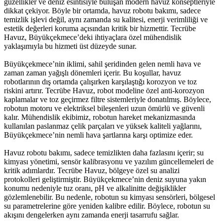
güzellikler ve deniz esintisiyle buluşan modern havuz konseptleriyle
dikkat çekiyor. Böyle bir ortamda, havuz robotu bakımı, sadece
temizlik işlevi değil, aynı zamanda su kalitesi, enerji verimliliği ve
estetik değerleri koruma açısından kritik bir hizmettir. Tecrübe
Havuz, Büyükçekmece’deki ihtiyaçlara özel mühendislik
yaklaşımıyla bu hizmeti üst düzeyde sunar.
Büyükçekmece’nin iklimi, sahil şeridinden gelen nemli hava ve
zaman zaman yağışlı dönemleri içerir. Bu koşullar, havuz
robotlarının dış ortamda çalışırken karşılaştığı korozyon ve toz
riskini artırır. Tecrübe Havuz, robot modeline özel anti-korozyon
kaplamalar ve toz geçirmez filtre sistemleriyle donatılmış. Böylece,
robotun motoru ve elektriksel bileşenleri uzun ömürlü ve güvenli
kalır. Mühendislik ekibimiz, robotun hareket mekanizmasında
kullanılan paslanmaz çelik parçaları ve yüksek kaliteli yağlarını,
Büyükçekmece’nin nemli hava şartlarına karşı optimize eder.
Havuz robotu bakımı, sadece temizlikten daha fazlasını içerir; su
kimyası yönetimi, sensör kalibrasyonu ve yazılım güncellemeleri de
kritik adımlardır. Tecrübe Havuz, bölgeye özel su analizi
protokolleri geliştirmiştir. Büyükçekmece’nin deniz suyuna yakın
konumu nedeniyle tuz oranı, pH ve alkalinitte değişiklikler
gözlemlenebilir. Bu nedenle, robotun su kimyası sensörleri, bölgesel
su parametrelerine göre yeniden kalibre edilir. Böylece, robotun su
akışını dengelerken aynı zamanda enerji tasarrufu sağlar.