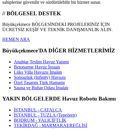
sahiplerine güvenilir ve sürdürülebilir bir hizmet sunar.
// BÖLGESEL DESTEK
Büyükçekmece BÖLGESİNDEKİ PROJELERİNİZ İÇİN
ÜCRETSİZ KEŞİF VE TEKNİK DANIŞMANLIK ALIN.
HEMEN ARA
Büyükçekmece'DA DİĞER HİZMETLERİMİZ
Anahtar Teslim Havuz Yapımı
Betonarme Havuz İnşaatı
Lüks Villa Havuzu İmalatı
Sonsuzluk (Infinity) Havuzu
Özel Tasarım Türk Hamamı
Sauna ve Buhar Odası İmalatı
YAKIN BÖLGELERDE Havuz Robotu Bakımı
İSTANBUL - ÇATALCA
İSTANBUL - TUZLA (Tepeören)
BODRUM - YALIÇİFTLİK
TEKİRDAĞ - MARMARAEREĞLİSİ