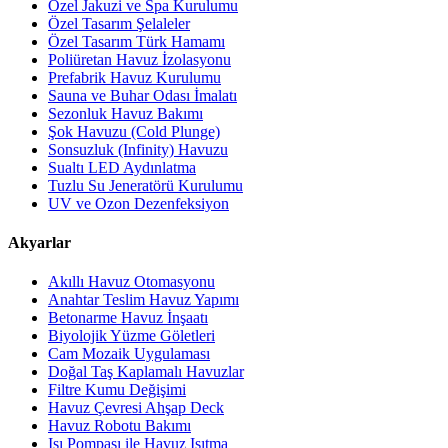
Özel Jakuzi ve Spa Kurulumu
Özel Tasarım Şelaleler
Özel Tasarım Türk Hamamı
Poliüretan Havuz İzolasyonu
Prefabrik Havuz Kurulumu
Sauna ve Buhar Odası İmalatı
Sezonluk Havuz Bakımı
Şok Havuzu (Cold Plunge)
Sonsuzluk (Infinity) Havuzu
Sualtı LED Aydınlatma
Tuzlu Su Jeneratörü Kurulumu
UV ve Ozon Dezenfeksiyon
Akyarlar
Akıllı Havuz Otomasyonu
Anahtar Teslim Havuz Yapımı
Betonarme Havuz İnşaatı
Biyolojik Yüzme Göletleri
Cam Mozaik Uygulaması
Doğal Taş Kaplamalı Havuzlar
Filtre Kumu Değişimi
Havuz Çevresi Ahşap Deck
Havuz Robotu Bakımı
Isı Pompası ile Havuz Isıtma