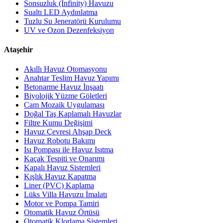
Sonsuzluk (Infinity) Havuzu
Sualtı LED Aydınlatma
Tuzlu Su Jeneratörü Kurulumu
UV ve Ozon Dezenfeksiyon
Ataşehir
Akıllı Havuz Otomasyonu
Anahtar Teslim Havuz Yapımı
Betonarme Havuz İnşaatı
Biyolojik Yüzme Göletleri
Cam Mozaik Uygulaması
Doğal Taş Kaplamalı Havuzlar
Filtre Kumu Değişimi
Havuz Çevresi Ahşap Deck
Havuz Robotu Bakımı
Isı Pompası ile Havuz Isıtma
Kaçak Tespiti ve Onarımı
Kapalı Havuz Sistemleri
Kışlık Havuz Kapatma
Liner (PVC) Kaplama
Lüks Villa Havuzu İmalatı
Motor ve Pompa Tamiri
Otomatik Havuz Örtüsü
Otomatik Klorlama Sistemleri