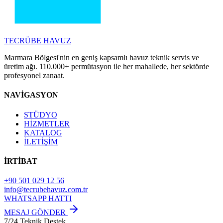
TECRÜBE
HAVUZ
Marmara Bölgesi'nin en geniş kapsamlı havuz teknik servis ve
üretim ağı. 110.000+ permütasyon ile her mahallede, her sektörde
profesyonel zanaat.
NAVİGASYON
STÜDYO
HİZMETLER
KATALOG
İLETİŞİM
İRTİBAT
+90 501 029 12 56
info@tecrubehavuz.com.tr
WHATSAPP HATTI
MESAJ GÖNDER
7/24 Teknik Destek