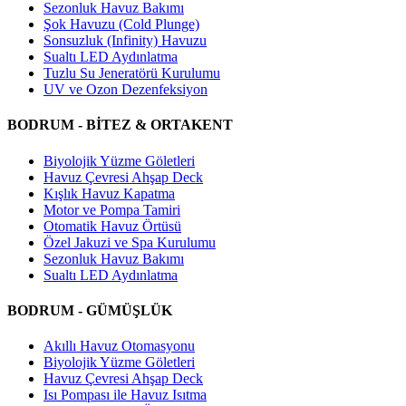
Sezonluk Havuz Bakımı
Şok Havuzu (Cold Plunge)
Sonsuzluk (Infinity) Havuzu
Sualtı LED Aydınlatma
Tuzlu Su Jeneratörü Kurulumu
UV ve Ozon Dezenfeksiyon
BODRUM - BİTEZ & ORTAKENT
Biyolojik Yüzme Göletleri
Havuz Çevresi Ahşap Deck
Kışlık Havuz Kapatma
Motor ve Pompa Tamiri
Otomatik Havuz Örtüsü
Özel Jakuzi ve Spa Kurulumu
Sezonluk Havuz Bakımı
Sualtı LED Aydınlatma
BODRUM - GÜMÜŞLÜK
Akıllı Havuz Otomasyonu
Biyolojik Yüzme Göletleri
Havuz Çevresi Ahşap Deck
Isı Pompası ile Havuz Isıtma