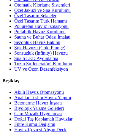
Otomatik Klorlama Sistemleri
Özel Jakuzi ve Spa Kurulumu
Özel Tasarım Şelaleler
Özel Tasarım Türk Hamamı
Poliüretan Havuz İzolasyonu
Prefabrik Havuz Kurulumu
Sauna ve Buhar Odası İmalatı
Sezonluk Havuz Bakımı
Şok Havuzu (Cold Plunge)
Sonsuzluk (Infinity) Havuzu
Sualtı LED Aydınlatma
Tuzlu Su Jeneratörü Kurulumu
UV ve Ozon Dezenfeksiyon
Beşiktaş
Akıllı Havuz Otomasyonu
Anahtar Teslim Havuz Yapımı
Betonarme Havuz İnşaatı
Biyolojik Yüzme Göletleri
Cam Mozaik Uygulaması
Doğal Taş Kaplamalı Havuzlar
Filtre Kumu Değişimi
Havuz Çevresi Ahşap Deck