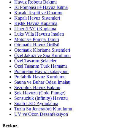
Havuz Robotu Bakımı
Isı Pompası ile Havuz Isıtma
Kaçak Tespiti ve Onarımı
Kapalı Havuz Sistemleri
Kışlık Havuz Kapatma
Liner (PVC) Kaplama
Lüks Villa Havuzu İmalatı
Motor ve Pompa Tamiri
Otomatik Havuz Örtüsü
Otomatik Klorlama Sistemleri
Özel Jakuzi ve Spa Kurulumu
Özel Tasarım Şelaleler
Özel Tasarım Türk Hamamı
Poliüretan Havuz İzolasyonu
Prefabrik Havuz Kurulumu
Sauna ve Buhar Odası İmalatı
Sezonluk Havuz Bakımı
Şok Havuzu (Cold Plunge)
Sonsuzluk (Infinity) Havuzu
Sualtı LED Aydınlatma
Tuzlu Su Jeneratörü Kurulumu
UV ve Ozon Dezenfeksiyon
Beykoz