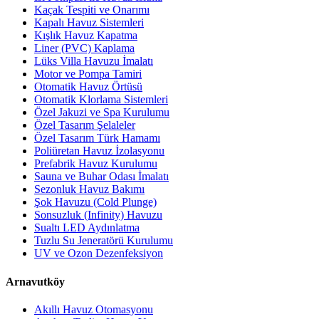
Kaçak Tespiti ve Onarımı
Kapalı Havuz Sistemleri
Kışlık Havuz Kapatma
Liner (PVC) Kaplama
Lüks Villa Havuzu İmalatı
Motor ve Pompa Tamiri
Otomatik Havuz Örtüsü
Otomatik Klorlama Sistemleri
Özel Jakuzi ve Spa Kurulumu
Özel Tasarım Şelaleler
Özel Tasarım Türk Hamamı
Poliüretan Havuz İzolasyonu
Prefabrik Havuz Kurulumu
Sauna ve Buhar Odası İmalatı
Sezonluk Havuz Bakımı
Şok Havuzu (Cold Plunge)
Sonsuzluk (Infinity) Havuzu
Sualtı LED Aydınlatma
Tuzlu Su Jeneratörü Kurulumu
UV ve Ozon Dezenfeksiyon
Arnavutköy
Akıllı Havuz Otomasyonu