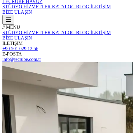
TECRÜBE
HAVUZ
STÜDYO
HİZMETLER
KATALOG
BLOG
İLETİŞİM
BİZE ULAŞIN
// MENÜ
STÜDYO
HİZMETLER
KATALOG
BLOG
İLETİŞİM
BİZE ULAŞIN
İLETİŞİM
+90 501 029 12 56
E-POSTA
info@tecrube.com.tr