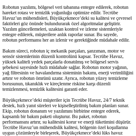
Robotun yazılımı, bölgesel veri tabanına entegre edilerek, robotun
hareket rotası ve temizlik yoğunluğu optimize edilir. Tecrübe
Havuz’un mühendisleri, Büyükçekmece’deki su kalitesi ve çevresel
faktörleri göz önünde bulundurarak özel algoritmalar geliştirir.
Yazılım güncellemeleri, uzaktan kontrol ve izleme sistemleriyle
entegre edilerek, müşterilere anlık raporlar sunar. Bu sayede,
robotun performansı her an izlenir ve gerektiğinde müdahale edilir.
Bakım süreci, robotun iç mekanik parçaları, şanzıman, motor ve
sensör sistemlerinin düzenli kontrolünü kapsar. Tecrübe Havuz,
yüksek kaliteli yedek parçalarla donatılmış ve bölgesel servis
şebekesi sayesinde hızlı müdahale sağlar. Robotun motor yağının,
yağ filtresinin ve havalandırma sisteminin bakımı, enerji verimliliğini
artırır ve robotun ömrünü uzatır. Ayrıca, robotun yüzey temizleme
borusunun, tıkanıklık ve kireçlenme riskine karşı düzenli
temizlenmesi, temizlik kalitesini garanti eder.
Büyükçekmece’deki müşteriler için Tecrübe Havuz, 24/7 teknik
destek, hızlı yanıt süreleri ve kişiselleştirilmiş bakım planları sunar.
Ekip, robotun donanım ve yazılımını birbirine entegre ederek,
kapsamlı bir bakım paketi oluşturur. Bu paket, robotun
performansını artırır, su kalitesini korur ve enerji tüketimini düşürür.
Tecrübe Havuz’un mühendislik kalitesi, bölgenin özel koşullarına
uygun çözümleryle birleşerek, Büyükçekmece’deki lüks havuz