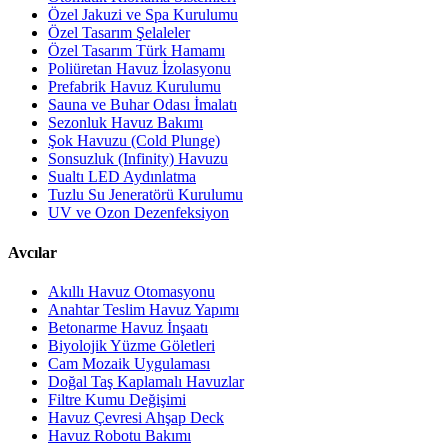
Özel Jakuzi ve Spa Kurulumu
Özel Tasarım Şelaleler
Özel Tasarım Türk Hamamı
Poliüretan Havuz İzolasyonu
Prefabrik Havuz Kurulumu
Sauna ve Buhar Odası İmalatı
Sezonluk Havuz Bakımı
Şok Havuzu (Cold Plunge)
Sonsuzluk (Infinity) Havuzu
Sualtı LED Aydınlatma
Tuzlu Su Jeneratörü Kurulumu
UV ve Ozon Dezenfeksiyon
Avcılar
Akıllı Havuz Otomasyonu
Anahtar Teslim Havuz Yapımı
Betonarme Havuz İnşaatı
Biyolojik Yüzme Göletleri
Cam Mozaik Uygulaması
Doğal Taş Kaplamalı Havuzlar
Filtre Kumu Değişimi
Havuz Çevresi Ahşap Deck
Havuz Robotu Bakımı