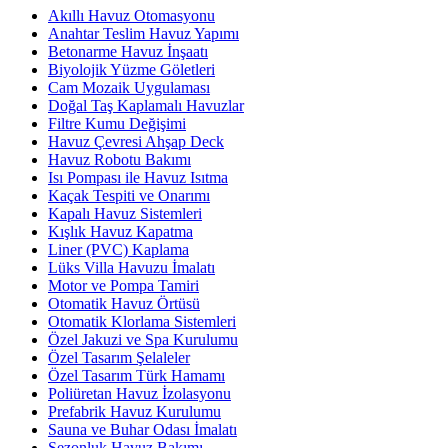
Akıllı Havuz Otomasyonu
Anahtar Teslim Havuz Yapımı
Betonarme Havuz İnşaatı
Biyolojik Yüzme Göletleri
Cam Mozaik Uygulaması
Doğal Taş Kaplamalı Havuzlar
Filtre Kumu Değişimi
Havuz Çevresi Ahşap Deck
Havuz Robotu Bakımı
Isı Pompası ile Havuz Isıtma
Kaçak Tespiti ve Onarımı
Kapalı Havuz Sistemleri
Kışlık Havuz Kapatma
Liner (PVC) Kaplama
Lüks Villa Havuzu İmalatı
Motor ve Pompa Tamiri
Otomatik Havuz Örtüsü
Otomatik Klorlama Sistemleri
Özel Jakuzi ve Spa Kurulumu
Özel Tasarım Şelaleler
Özel Tasarım Türk Hamamı
Poliüretan Havuz İzolasyonu
Prefabrik Havuz Kurulumu
Sauna ve Buhar Odası İmalatı
Sezonluk Havuz Bakımı