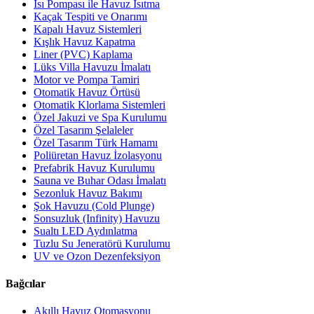
Isı Pompası ile Havuz Isıtma
Kaçak Tespiti ve Onarımı
Kapalı Havuz Sistemleri
Kışlık Havuz Kapatma
Liner (PVC) Kaplama
Lüks Villa Havuzu İmalatı
Motor ve Pompa Tamiri
Otomatik Havuz Örtüsü
Otomatik Klorlama Sistemleri
Özel Jakuzi ve Spa Kurulumu
Özel Tasarım Şelaleler
Özel Tasarım Türk Hamamı
Poliüretan Havuz İzolasyonu
Prefabrik Havuz Kurulumu
Sauna ve Buhar Odası İmalatı
Sezonluk Havuz Bakımı
Şok Havuzu (Cold Plunge)
Sonsuzluk (Infinity) Havuzu
Sualtı LED Aydınlatma
Tuzlu Su Jeneratörü Kurulumu
UV ve Ozon Dezenfeksiyon
Bağcılar
Akıllı Havuz Otomasyonu