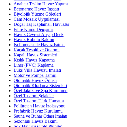
Anahtar Teslim Havuz Yapımı
Betonarme Havuz İnşaatı
Biyolojik Yüzme Göletleri
Cam Mozaik Uygulaması
Doğal Taş Kaplamalı Havuzlar
Filtre Kumu Değişimi
Havuz Çevresi Ahşap Deck
Havuz Robotu Bakımı
Isı Pompası ile Havuz Isıtma
Kaçak Tespiti ve Onarımı
Kapalı Havuz Sistemleri
Kışlık Havuz Kapatma
Liner (PVC) Kaplama
Lüks Villa Havuzu İmalatı
Motor ve Pompa Tamiri
Otomatik Havuz Örtüsü
Otomatik Klorlama Sistemleri
Özel Jakuzi ve Spa Kurulumu
Özel Tasarım Şelaleler
Özel Tasarım Türk Hamamı
Poliüretan Havuz İzolasyonu
Prefabrik Havuz Kurulumu
Sauna ve Buhar Odası İmalatı
Sezonluk Havuz Bakımı
Şok Havuzu (Cold Plunge)