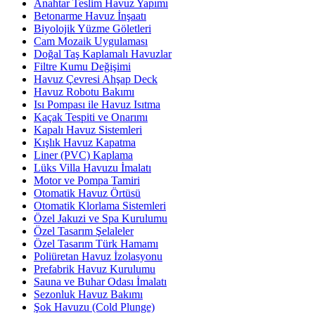
Anahtar Teslim Havuz Yapımı
Betonarme Havuz İnşaatı
Biyolojik Yüzme Göletleri
Cam Mozaik Uygulaması
Doğal Taş Kaplamalı Havuzlar
Filtre Kumu Değişimi
Havuz Çevresi Ahşap Deck
Havuz Robotu Bakımı
Isı Pompası ile Havuz Isıtma
Kaçak Tespiti ve Onarımı
Kapalı Havuz Sistemleri
Kışlık Havuz Kapatma
Liner (PVC) Kaplama
Lüks Villa Havuzu İmalatı
Motor ve Pompa Tamiri
Otomatik Havuz Örtüsü
Otomatik Klorlama Sistemleri
Özel Jakuzi ve Spa Kurulumu
Özel Tasarım Şelaleler
Özel Tasarım Türk Hamamı
Poliüretan Havuz İzolasyonu
Prefabrik Havuz Kurulumu
Sauna ve Buhar Odası İmalatı
Sezonluk Havuz Bakımı
Şok Havuzu (Cold Plunge)