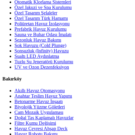
Otomatik Klorlama Sistemleri
Özel Jakuzi ve Spa Kurulumu
Özel Tasarım Şelaleler
Özel Tasarım Türk Hamamı
Poliüretan Havuz İzolasyonu
Prefabrik Havuz Kurulumu
Sauna ve Buhar Odası İmalatı
Sezonluk Havuz Bakımı
Şok Havuzu (Cold Plunge)
Sonsuzluk (Infinity) Havuzu
Sualtı LED Aydınlatma
Tuzlu Su Jeneratörü Kurulumu
UV ve Ozon Dezenfeksiyon
Bakırköy
Akıllı Havuz Otomasyonu
Anahtar Teslim Havuz Yapımı
Betonarme Havuz İnşaatı
Biyolojik Yüzme Göletleri
Cam Mozaik Uygulaması
Doğal Taş Kaplamalı Havuzlar
Filtre Kumu Değişimi
Havuz Çevresi Ahşap Deck
Havuz Robotu Bakımı