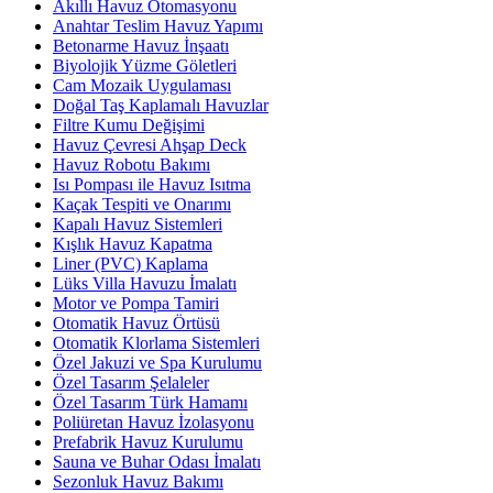
Akıllı Havuz Otomasyonu
Anahtar Teslim Havuz Yapımı
Betonarme Havuz İnşaatı
Biyolojik Yüzme Göletleri
Cam Mozaik Uygulaması
Doğal Taş Kaplamalı Havuzlar
Filtre Kumu Değişimi
Havuz Çevresi Ahşap Deck
Havuz Robotu Bakımı
Isı Pompası ile Havuz Isıtma
Kaçak Tespiti ve Onarımı
Kapalı Havuz Sistemleri
Kışlık Havuz Kapatma
Liner (PVC) Kaplama
Lüks Villa Havuzu İmalatı
Motor ve Pompa Tamiri
Otomatik Havuz Örtüsü
Otomatik Klorlama Sistemleri
Özel Jakuzi ve Spa Kurulumu
Özel Tasarım Şelaleler
Özel Tasarım Türk Hamamı
Poliüretan Havuz İzolasyonu
Prefabrik Havuz Kurulumu
Sauna ve Buhar Odası İmalatı
Sezonluk Havuz Bakımı