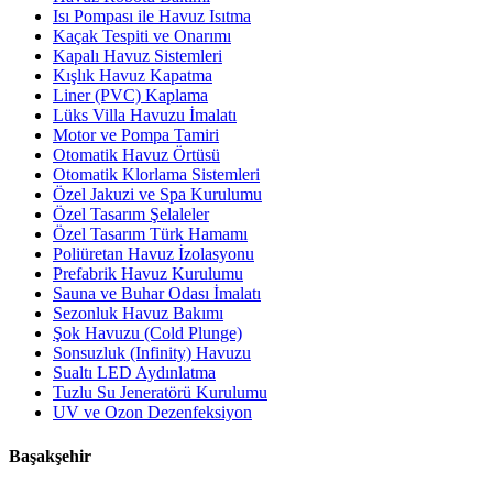
Isı Pompası ile Havuz Isıtma
Kaçak Tespiti ve Onarımı
Kapalı Havuz Sistemleri
Kışlık Havuz Kapatma
Liner (PVC) Kaplama
Lüks Villa Havuzu İmalatı
Motor ve Pompa Tamiri
Otomatik Havuz Örtüsü
Otomatik Klorlama Sistemleri
Özel Jakuzi ve Spa Kurulumu
Özel Tasarım Şelaleler
Özel Tasarım Türk Hamamı
Poliüretan Havuz İzolasyonu
Prefabrik Havuz Kurulumu
Sauna ve Buhar Odası İmalatı
Sezonluk Havuz Bakımı
Şok Havuzu (Cold Plunge)
Sonsuzluk (Infinity) Havuzu
Sualtı LED Aydınlatma
Tuzlu Su Jeneratörü Kurulumu
UV ve Ozon Dezenfeksiyon
Başakşehir