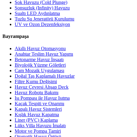
Şok Havuzu (Cold Plunge)
Sonsuzluk (Infinity) Havuzu
Sualtı LED Aydınlatma
Tuzlu Su Jeneratörü Kurulumu
UV ve Ozon Dezenfeksiyon
Bayrampaşa
Akıllı Havuz Otomasyonu
Anahtar Teslim Havuz Yapımı
Betonarme Havuz İnşaatı
Biyolojik Yüzme Göletleri
Cam Mozaik Uygulaması
Doğal Taş Kaplamalı Havuzlar
Filtre Kumu Değişimi
Havuz Çevresi Ahşap Deck
Havuz Robotu Bakımı
Isı Pompası ile Havuz Isıtma
Kaçak Tespiti ve Onarımı
Kapalı Havuz Sistemleri
Kışlık Havuz Kapatma
Liner (PVC) Kaplama
Lüks Villa Havuzu İmalatı
Motor ve Pompa Tamiri
Otomatik Havuz Örtüsü