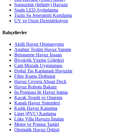
Sonsuzluk (Infinity) Havuzu
Sualtı LED Aydınlatma
Tuzlu Su Jeneratörü Kurulumu
UV ve Ozon Dezenfeksiyon
Bahçelievler
Akıllı Havuz Otomasyonu
Anahtar Teslim Havuz Yapımı
Betonarme Havuz İnşaatı
Biyolojik Yüzme Göletleri
Cam Mozaik Uygulaması
Doğal Taş Kaplamalı Havuzlar
Filtre Kumu Değişimi
Havuz Çevresi Ahşap Deck
Havuz Robotu Bakımı
Isı Pompası ile Havuz Isıtma
Kaçak Tespiti ve Onarımı
Kapalı Havuz Sistemleri
Kışlık Havuz Kapatma
Liner (PVC) Kaplama
Lüks Villa Havuzu İmalatı
Motor ve Pompa Tamiri
Otomatik Havuz Örtüsü