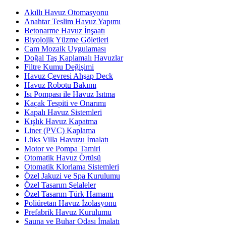
Akıllı Havuz Otomasyonu
Anahtar Teslim Havuz Yapımı
Betonarme Havuz İnşaatı
Biyolojik Yüzme Göletleri
Cam Mozaik Uygulaması
Doğal Taş Kaplamalı Havuzlar
Filtre Kumu Değişimi
Havuz Çevresi Ahşap Deck
Havuz Robotu Bakımı
Isı Pompası ile Havuz Isıtma
Kaçak Tespiti ve Onarımı
Kapalı Havuz Sistemleri
Kışlık Havuz Kapatma
Liner (PVC) Kaplama
Lüks Villa Havuzu İmalatı
Motor ve Pompa Tamiri
Otomatik Havuz Örtüsü
Otomatik Klorlama Sistemleri
Özel Jakuzi ve Spa Kurulumu
Özel Tasarım Şelaleler
Özel Tasarım Türk Hamamı
Poliüretan Havuz İzolasyonu
Prefabrik Havuz Kurulumu
Sauna ve Buhar Odası İmalatı