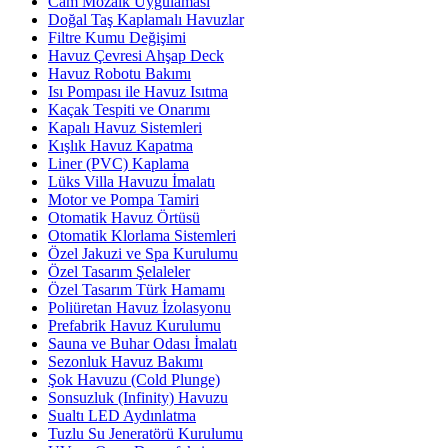
Cam Mozaik Uygulaması
Doğal Taş Kaplamalı Havuzlar
Filtre Kumu Değişimi
Havuz Çevresi Ahşap Deck
Havuz Robotu Bakımı
Isı Pompası ile Havuz Isıtma
Kaçak Tespiti ve Onarımı
Kapalı Havuz Sistemleri
Kışlık Havuz Kapatma
Liner (PVC) Kaplama
Lüks Villa Havuzu İmalatı
Motor ve Pompa Tamiri
Otomatik Havuz Örtüsü
Otomatik Klorlama Sistemleri
Özel Jakuzi ve Spa Kurulumu
Özel Tasarım Şelaleler
Özel Tasarım Türk Hamamı
Poliüretan Havuz İzolasyonu
Prefabrik Havuz Kurulumu
Sauna ve Buhar Odası İmalatı
Sezonluk Havuz Bakımı
Şok Havuzu (Cold Plunge)
Sonsuzluk (Infinity) Havuzu
Sualtı LED Aydınlatma
Tuzlu Su Jeneratörü Kurulumu