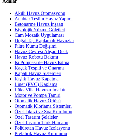
Adalar
Akıllı Havuz Otomasyonu
Anahtar Teslim Havuz Yapımı
Betonarme Havuz İnşaatı
Biyolojik Yüzme Göletleri
Cam Mozaik Uygulaması
Doğal Taş Kaplamalı Havuzlar
Filtre Kumu Değişimi
Havuz Çevresi Ahşap Deck
Havuz Robotu Bakımı
Isı Pompası ile Havuz Isıtma
Kaçak Tespiti ve Onarımı
Kapalı Havuz Sistemleri
Kışlık Havuz Kapatma
Liner (PVC) Kaplama
Lüks Villa Havuzu İmalatı
Motor ve Pompa Tamiri
Otomatik Havuz Örtüsü
Otomatik Klorlama Sistemleri
Özel Jakuzi ve Spa Kurulumu
Özel Tasarım Şelaleler
Özel Tasarım Türk Hamamı
Poliüretan Havuz İzolasyonu
Prefabrik Havuz Kurulumu