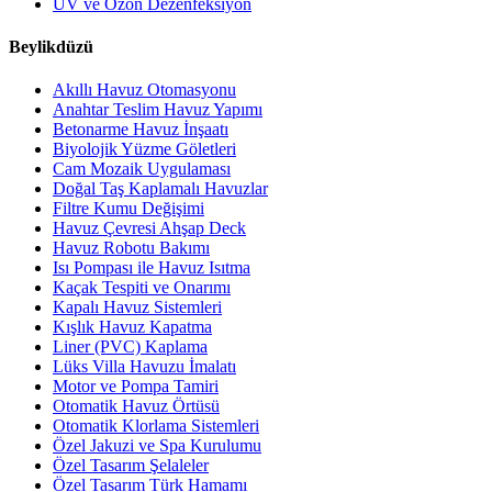
UV ve Ozon Dezenfeksiyon
Beylikdüzü
Akıllı Havuz Otomasyonu
Anahtar Teslim Havuz Yapımı
Betonarme Havuz İnşaatı
Biyolojik Yüzme Göletleri
Cam Mozaik Uygulaması
Doğal Taş Kaplamalı Havuzlar
Filtre Kumu Değişimi
Havuz Çevresi Ahşap Deck
Havuz Robotu Bakımı
Isı Pompası ile Havuz Isıtma
Kaçak Tespiti ve Onarımı
Kapalı Havuz Sistemleri
Kışlık Havuz Kapatma
Liner (PVC) Kaplama
Lüks Villa Havuzu İmalatı
Motor ve Pompa Tamiri
Otomatik Havuz Örtüsü
Otomatik Klorlama Sistemleri
Özel Jakuzi ve Spa Kurulumu
Özel Tasarım Şelaleler
Özel Tasarım Türk Hamamı