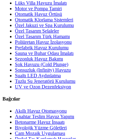
Lüks Villa Havuzu İmalatı
Motor ve Pompa Tamiri
Otomatik Havuz Örtüsü
Otomatik Klorlama Sistemleri
Özel Jakuzi ve Spa Kurulumu
Özel Tasarım Şelaleler
Özel Tasarım Türk Hamamı
Poliüretan Havuz İzolasyonu
Prefabrik Havuz Kurulumu
Sauna ve Buhar Odası İmalatı
Sezonluk Havuz Bakımı
Şok Havuzu (Cold Plunge)
Sonsuzluk (Infinity) Havuzu
Sualtı LED Aydınlatma
Tuzlu Su Jeneratörü Kurulumu
UV ve Ozon Dezenfeksiyon
Bağcılar
Akıllı Havuz Otomasyonu
Anahtar Teslim Havuz Yapımı
Betonarme Havuz İnşaatı
Biyolojik Yüzme Göletleri
Cam Mozaik Uygulaması
Doğal Taş Kaplamalı Havuzlar