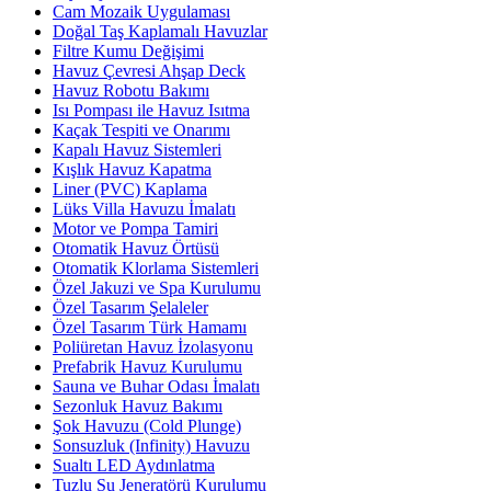
Cam Mozaik Uygulaması
Doğal Taş Kaplamalı Havuzlar
Filtre Kumu Değişimi
Havuz Çevresi Ahşap Deck
Havuz Robotu Bakımı
Isı Pompası ile Havuz Isıtma
Kaçak Tespiti ve Onarımı
Kapalı Havuz Sistemleri
Kışlık Havuz Kapatma
Liner (PVC) Kaplama
Lüks Villa Havuzu İmalatı
Motor ve Pompa Tamiri
Otomatik Havuz Örtüsü
Otomatik Klorlama Sistemleri
Özel Jakuzi ve Spa Kurulumu
Özel Tasarım Şelaleler
Özel Tasarım Türk Hamamı
Poliüretan Havuz İzolasyonu
Prefabrik Havuz Kurulumu
Sauna ve Buhar Odası İmalatı
Sezonluk Havuz Bakımı
Şok Havuzu (Cold Plunge)
Sonsuzluk (Infinity) Havuzu
Sualtı LED Aydınlatma
Tuzlu Su Jeneratörü Kurulumu