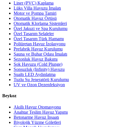
Liner (PVC) Kaplama
Lüks Villa Havuzu İmalatı
Motor ve Pompa Tamiri
Otomatik Havuz Örtüsü
Otomatik Klorlama Sistemleri
Özel Jakuzi ve Spa Kurulumu
Özel Tasarım Şelaleler
Özel Tasarım Türk Hamamı
Poliüretan Havuz İzolasyonu
Prefabrik Havuz Kurulumu
Sauna ve Buhar Odası İmalatı
Sezonluk Havuz Bakımı
Şok Havuzu (Cold Plunge)
Sonsuzluk (Infinity) Havuzu
Sualtı LED Aydınlatma
Tuzlu Su Jeneratörü Kurulumu
UV ve Ozon Dezenfeksiyon
Beykoz
Akıllı Havuz Otomasyonu
Anahtar Teslim Havuz Yapımı
Betonarme Havuz İnşaatı
Biyolojik Yüzme Göletleri