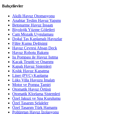
Bahçelievler
Akıllı Havuz Otomasyonu
Anahtar Teslim Havuz Yapımı
Betonarme Havuz İnşaatı
Biyolojik Yüzme Göletleri
Cam Mozaik Uygulaması
Doğal Taş Kaplamalı Havuzlar
Filtre Kumu Değişimi
Havuz Çevresi Ahşap Deck
Havuz Robotu Bakımı
Isı Pompası ile Havuz Isıtma
Kaçak Tespiti ve Onarımı
Kapalı Havuz Sistemleri
Kışlık Havuz Kapatma
Liner (PVC) Kaplama
Lüks Villa Havuzu İmalatı
Motor ve Pompa Tamiri
Otomatik Havuz Örtüsü
Otomatik Klorlama Sistemleri
Özel Jakuzi ve Spa Kurulumu
Özel Tasarım Şelaleler
Özel Tasarım Türk Hamamı
Poliüretan Havuz İzolasyonu