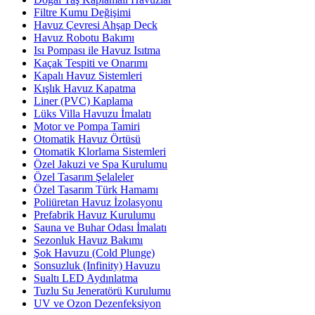
Filtre Kumu Değişimi
Havuz Çevresi Ahşap Deck
Havuz Robotu Bakımı
Isı Pompası ile Havuz Isıtma
Kaçak Tespiti ve Onarımı
Kapalı Havuz Sistemleri
Kışlık Havuz Kapatma
Liner (PVC) Kaplama
Lüks Villa Havuzu İmalatı
Motor ve Pompa Tamiri
Otomatik Havuz Örtüsü
Otomatik Klorlama Sistemleri
Özel Jakuzi ve Spa Kurulumu
Özel Tasarım Şelaleler
Özel Tasarım Türk Hamamı
Poliüretan Havuz İzolasyonu
Prefabrik Havuz Kurulumu
Sauna ve Buhar Odası İmalatı
Sezonluk Havuz Bakımı
Şok Havuzu (Cold Plunge)
Sonsuzluk (Infinity) Havuzu
Sualtı LED Aydınlatma
Tuzlu Su Jeneratörü Kurulumu
UV ve Ozon Dezenfeksiyon