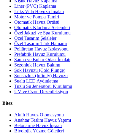
Kışlık Havuz Kapatma
Liner (PVC) Kaplama
Lüks Villa Havuzu İmalatı
Motor ve Pompa Tamiri
Otomatik Havuz Örtüsü
Otomatik Klorlama Sistemleri
Özel Jakuzi ve Spa Kurulumu
Özel Tasarım Şelaleler
Özel Tasarım Türk Hamamı
Poliüretan Havuz İzolasyonu
Prefabrik Havuz Kurulumu
Sauna ve Buhar Odası İmalatı
Sezonluk Havuz Bakımı
Şok Havuzu (Cold Plunge)
Sonsuzluk (Infinity) Havuzu
Sualtı LED Aydınlatma
Tuzlu Su Jeneratörü Kurulumu
UV ve Ozon Dezenfeksiyon
Bitez
Akıllı Havuz Otomasyonu
Anahtar Teslim Havuz Yapımı
Betonarme Havuz İnşaatı
Biyolojik Yüzme Göletleri