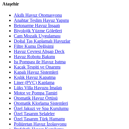
Ataşehir
Akıllı Havuz Otomasyonu
Anahtar Teslim Havuz Yapımı
Betonarme Havuz İnşaatı
Biyolojik Yüzme Göletleri
Cam Mozaik Uygulaması
Doğal Taş Kaplamalı Havuzlar
Filtre Kumu Değişimi
Havuz Çevresi Ahşap Deck
Havuz Robotu Bakımı
Isı Pompası ile Havuz Isıtma
Kaçak Tespiti ve Onarımı
Kapalı Havuz Sistemleri
Kışlık Havuz Kapatma
Liner (PVC) Kaplama
Lüks Villa Havuzu İmalatı
Motor ve Pompa Tamiri
Otomatik Havuz Örtüsü
Otomatik Klorlama Sistemleri
Özel Jakuzi ve Spa Kurulumu
Özel Tasarım Şelaleler
Özel Tasarım Türk Hamamı
Poliüretan Havuz İzolasyonu