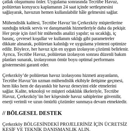
çatlak oluşumunu önler. Uygulama sonrasında Tecrübe Havuz,
poliüretan koruyucu kaplamanın 24 saat içinde sertleşmesini
sağlayarak, havuzun hemen kullanılabilir hâle gelmesini sağlar.
Mühendislik kalitesi, Tecrübe Havuz’ün Çerkezköy müşterilerine
sunduğu teknik servis ve danışmanlık hizmetleriyle daha da pekişir.
Her proje için özel bir mühendis analizi yapılır; su sıcaklığı, iç
basınç, çevresel koşullar ve kullanım sıklığı gibi parametreler
dikkate alınarak, poliüretan kalınlığı ve uygulama yöntemi optimize
edilir. Böylece, her havuz için en uygun izolasyon çözümü belirlenir.
Ayrıca, Tecrübe Havuz, poliüretan izolasyon sonrası düzenli bakım
planları sunarak, izolasyonun ömür boyu optimal performans
göstermesini garanti eder.
Çerkezköy’de poliüretan havuz izolasyonu hizmeti arayanların,
Tecrübe Havuz’ün uzman mühendislik ekibiyle iletişime geçmesi,
hem lüks hem de dayanıklı bir havuz deneyimi elde etmelerini
sağlar. Kalite, teknoloji ve müşteri odaklılık ilkeleriyle, Tecrübe
Havuz, Çerkezköy’ün her köşesinde havuz sahiplerine güvenilir,
enerji verimli ve uzun ömürlü çözümler sunmaya devam etmektedir.
// BÖLGESEL DESTEK
Çerkezköy BÖLGESİNDEKİ PROJELERİNİZ İÇİN ÜCRETSİZ
KEŞİF VE TEKNİK DANIŞMANLIK ALIN.