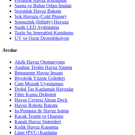
Prefabrik Havuz Kurulumu
Sauna ve Buhar Odası İmalatı
Sezonluk Havuz Bakımı
Şok Havuzu (Cold Plunge)
Sonsuzluk (Infinity) Havuzu
Sualtı LED Aydınlatma
Tuzlu Su Jeneratörü Kurulumu
UV ve Ozon Dezenfeksiyon
Avcılar
Akıllı Havuz Otomasyonu
Anahtar Teslim Havuz Yapımı
Betonarme Havuz İnşaatı
Biyolojik Yüzme Göletleri
Cam Mozaik Uygulaması
Doğal Taş Kaplamalı Havuzlar
Filtre Kumu Değişimi
Havuz Çevresi Ahşap Deck
Havuz Robotu Bakımı
Isı Pompası ile Havuz Isıtma
Kaçak Tespiti ve Onarımı
Kapalı Havuz Sistemleri
Kışlık Havuz Kapatma
Liner (PVC) Kaplama