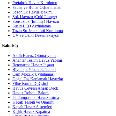
Prefabrik Havuz Kurulumu
Sauna ve Buhar Odası İmalatı
Sezonluk Havuz Bakımı
Şok Havuzu (Cold Plunge)
Sonsuzluk (Infinity) Havuzu
Sualtı LED Aydınlatma
Tuzlu Su Jeneratörü Kurulumu
UV ve Ozon Dezenfeksiyon
Bakırköy
Akıllı Havuz Otomasyonu
Anahtar Teslim Havuz Yapımı
Betonarme Havuz İnşaatı
Biyolojik Yüzme Göletleri
Cam Mozaik Uygulaması
Doğal Taş Kaplamalı Havuzlar
Filtre Kumu Değişimi
Havuz Çevresi Ahşap Deck
Havuz Robotu Bakımı
Isı Pompası ile Havuz Isıtma
Kaçak Tespiti ve Onarımı
Kapalı Havuz Sistemleri
Kışlık Havuz Kapatma