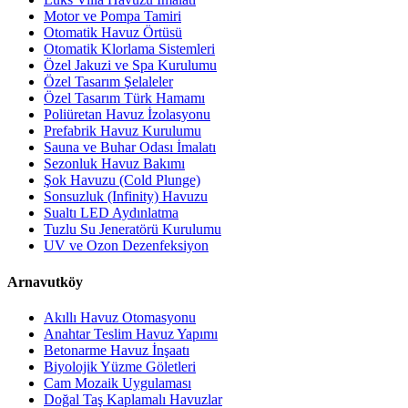
Motor ve Pompa Tamiri
Otomatik Havuz Örtüsü
Otomatik Klorlama Sistemleri
Özel Jakuzi ve Spa Kurulumu
Özel Tasarım Şelaleler
Özel Tasarım Türk Hamamı
Poliüretan Havuz İzolasyonu
Prefabrik Havuz Kurulumu
Sauna ve Buhar Odası İmalatı
Sezonluk Havuz Bakımı
Şok Havuzu (Cold Plunge)
Sonsuzluk (Infinity) Havuzu
Sualtı LED Aydınlatma
Tuzlu Su Jeneratörü Kurulumu
UV ve Ozon Dezenfeksiyon
Arnavutköy
Akıllı Havuz Otomasyonu
Anahtar Teslim Havuz Yapımı
Betonarme Havuz İnşaatı
Biyolojik Yüzme Göletleri
Cam Mozaik Uygulaması
Doğal Taş Kaplamalı Havuzlar