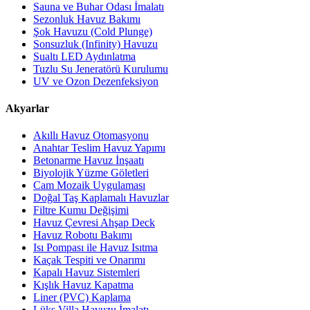
Sauna ve Buhar Odası İmalatı
Sezonluk Havuz Bakımı
Şok Havuzu (Cold Plunge)
Sonsuzluk (Infinity) Havuzu
Sualtı LED Aydınlatma
Tuzlu Su Jeneratörü Kurulumu
UV ve Ozon Dezenfeksiyon
Akyarlar
Akıllı Havuz Otomasyonu
Anahtar Teslim Havuz Yapımı
Betonarme Havuz İnşaatı
Biyolojik Yüzme Göletleri
Cam Mozaik Uygulaması
Doğal Taş Kaplamalı Havuzlar
Filtre Kumu Değişimi
Havuz Çevresi Ahşap Deck
Havuz Robotu Bakımı
Isı Pompası ile Havuz Isıtma
Kaçak Tespiti ve Onarımı
Kapalı Havuz Sistemleri
Kışlık Havuz Kapatma
Liner (PVC) Kaplama
Lüks Villa Havuzu İmalatı