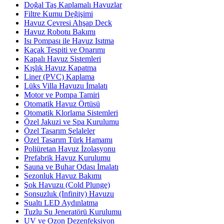
Doğal Taş Kaplamalı Havuzlar
Filtre Kumu Değişimi
Havuz Çevresi Ahşap Deck
Havuz Robotu Bakımı
Isı Pompası ile Havuz Isıtma
Kaçak Tespiti ve Onarımı
Kapalı Havuz Sistemleri
Kışlık Havuz Kapatma
Liner (PVC) Kaplama
Lüks Villa Havuzu İmalatı
Motor ve Pompa Tamiri
Otomatik Havuz Örtüsü
Otomatik Klorlama Sistemleri
Özel Jakuzi ve Spa Kurulumu
Özel Tasarım Şelaleler
Özel Tasarım Türk Hamamı
Poliüretan Havuz İzolasyonu
Prefabrik Havuz Kurulumu
Sauna ve Buhar Odası İmalatı
Sezonluk Havuz Bakımı
Şok Havuzu (Cold Plunge)
Sonsuzluk (Infinity) Havuzu
Sualtı LED Aydınlatma
Tuzlu Su Jeneratörü Kurulumu
UV ve Ozon Dezenfeksiyon