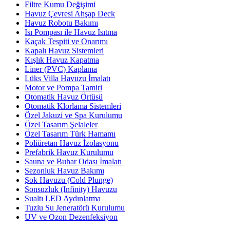
Filtre Kumu Değişimi
Havuz Çevresi Ahşap Deck
Havuz Robotu Bakımı
Isı Pompası ile Havuz Isıtma
Kaçak Tespiti ve Onarımı
Kapalı Havuz Sistemleri
Kışlık Havuz Kapatma
Liner (PVC) Kaplama
Lüks Villa Havuzu İmalatı
Motor ve Pompa Tamiri
Otomatik Havuz Örtüsü
Otomatik Klorlama Sistemleri
Özel Jakuzi ve Spa Kurulumu
Özel Tasarım Şelaleler
Özel Tasarım Türk Hamamı
Poliüretan Havuz İzolasyonu
Prefabrik Havuz Kurulumu
Sauna ve Buhar Odası İmalatı
Sezonluk Havuz Bakımı
Şok Havuzu (Cold Plunge)
Sonsuzluk (Infinity) Havuzu
Sualtı LED Aydınlatma
Tuzlu Su Jeneratörü Kurulumu
UV ve Ozon Dezenfeksiyon