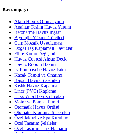
Bayrampaşa
Akıllı Havuz Otomasyonu
Anahtar Teslim Havuz Yapımı
Betonarme Havuz İnşaatı
Biyolojik Yüzme Göletleri
Cam Mozaik Uygulaması
Doğal Taş Kaplamalı Havuzlar
Filtre Kumu Değişimi
Havuz Çevresi Ahşap Deck
Havuz Robotu Bakımı
Isı Pompası ile Havuz Isıtma
Kaçak Tespiti ve Onarımı
Kapalı Havuz Sistemleri
Kışlık Havuz Kapatma
Liner (PVC) Kaplama
Lüks Villa Havuzu İmalatı
Motor ve Pompa Tamiri
Otomatik Havuz Örtüsü
Otomatik Klorlama Sistemleri
Özel Jakuzi ve Spa Kurulumu
Özel Tasarım Şelaleler
Özel Tasarım Türk Hamamı