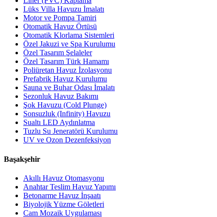
Liner (PVC) Kaplama
Lüks Villa Havuzu İmalatı
Motor ve Pompa Tamiri
Otomatik Havuz Örtüsü
Otomatik Klorlama Sistemleri
Özel Jakuzi ve Spa Kurulumu
Özel Tasarım Şelaleler
Özel Tasarım Türk Hamamı
Poliüretan Havuz İzolasyonu
Prefabrik Havuz Kurulumu
Sauna ve Buhar Odası İmalatı
Sezonluk Havuz Bakımı
Şok Havuzu (Cold Plunge)
Sonsuzluk (Infinity) Havuzu
Sualtı LED Aydınlatma
Tuzlu Su Jeneratörü Kurulumu
UV ve Ozon Dezenfeksiyon
Başakşehir
Akıllı Havuz Otomasyonu
Anahtar Teslim Havuz Yapımı
Betonarme Havuz İnşaatı
Biyolojik Yüzme Göletleri
Cam Mozaik Uygulaması