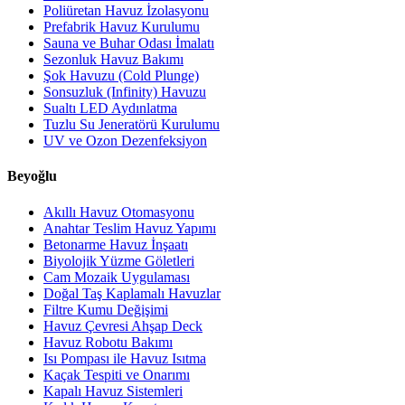
Poliüretan Havuz İzolasyonu
Prefabrik Havuz Kurulumu
Sauna ve Buhar Odası İmalatı
Sezonluk Havuz Bakımı
Şok Havuzu (Cold Plunge)
Sonsuzluk (Infinity) Havuzu
Sualtı LED Aydınlatma
Tuzlu Su Jeneratörü Kurulumu
UV ve Ozon Dezenfeksiyon
Beyoğlu
Akıllı Havuz Otomasyonu
Anahtar Teslim Havuz Yapımı
Betonarme Havuz İnşaatı
Biyolojik Yüzme Göletleri
Cam Mozaik Uygulaması
Doğal Taş Kaplamalı Havuzlar
Filtre Kumu Değişimi
Havuz Çevresi Ahşap Deck
Havuz Robotu Bakımı
Isı Pompası ile Havuz Isıtma
Kaçak Tespiti ve Onarımı
Kapalı Havuz Sistemleri