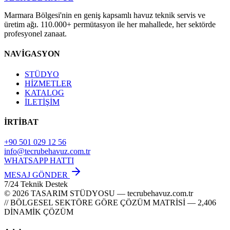
Marmara Bölgesi'nin en geniş kapsamlı havuz teknik servis ve
üretim ağı. 110.000+ permütasyon ile her mahallede, her sektörde
profesyonel zanaat.
NAVİGASYON
STÜDYO
HİZMETLER
KATALOG
İLETİŞİM
İRTİBAT
+90 501 029 12 56
info@tecrubehavuz.com.tr
WHATSAPP HATTI
MESAJ GÖNDER
7/24 Teknik Destek
© 2026 TASARIM STÜDYOSU — tecrubehavuz.com.tr
// BÖLGESEL SEKTÖRE GÖRE ÇÖZÜM MATRİSİ — 2,406
DİNAMİK ÇÖZÜM