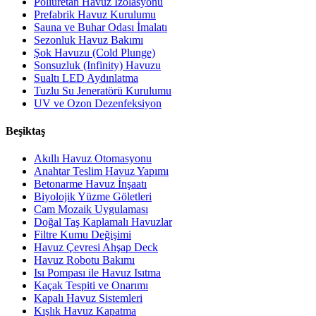
Poliüretan Havuz İzolasyonu
Prefabrik Havuz Kurulumu
Sauna ve Buhar Odası İmalatı
Sezonluk Havuz Bakımı
Şok Havuzu (Cold Plunge)
Sonsuzluk (Infinity) Havuzu
Sualtı LED Aydınlatma
Tuzlu Su Jeneratörü Kurulumu
UV ve Ozon Dezenfeksiyon
Beşiktaş
Akıllı Havuz Otomasyonu
Anahtar Teslim Havuz Yapımı
Betonarme Havuz İnşaatı
Biyolojik Yüzme Göletleri
Cam Mozaik Uygulaması
Doğal Taş Kaplamalı Havuzlar
Filtre Kumu Değişimi
Havuz Çevresi Ahşap Deck
Havuz Robotu Bakımı
Isı Pompası ile Havuz Isıtma
Kaçak Tespiti ve Onarımı
Kapalı Havuz Sistemleri
Kışlık Havuz Kapatma