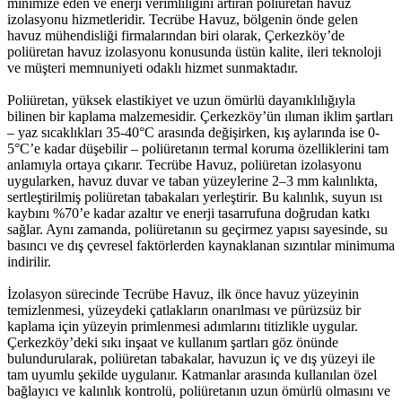
minimize eden ve enerji verimliliğini artıran poliüretan havuz
izolasyonu hizmetleridir. Tecrübe Havuz, bölgenin önde gelen
havuz mühendisliği firmalarından biri olarak, Çerkezköy’de
poliüretan havuz izolasyonu konusunda üstün kalite, ileri teknoloji
ve müşteri memnuniyeti odaklı hizmet sunmaktadır.
Poliüretan, yüksek elastikiyet ve uzun ömürlü dayanıklılığıyla
bilinen bir kaplama malzemesidir. Çerkezköy’ün ılıman iklim şartları
– yaz sıcaklıkları 35-40°C arasında değişirken, kış aylarında ise 0-
5°C’e kadar düşebilir – poliüretanın termal koruma özelliklerini tam
anlamıyla ortaya çıkarır. Tecrübe Havuz, poliüretan izolasyonu
uygularken, havuz duvar ve taban yüzeylerine 2–3 mm kalınlıkta,
sertleştirilmiş poliüretan tabakaları yerleştirir. Bu kalınlık, suyun ısı
kaybını %70’e kadar azaltır ve enerji tasarrufuna doğrudan katkı
sağlar. Aynı zamanda, poliüretanın su geçirmez yapısı sayesinde, su
basıncı ve dış çevresel faktörlerden kaynaklanan sızıntılar minimuma
indirilir.
İzolasyon sürecinde Tecrübe Havuz, ilk önce havuz yüzeyinin
temizlenmesi, yüzeydeki çatlakların onarılması ve pürüzsüz bir
kaplama için yüzeyin primlenmesi adımlarını titizlikle uygular.
Çerkezköy’deki sıkı inşaat ve kullanım şartları göz önünde
bulundurularak, poliüretan tabakalar, havuzun iç ve dış yüzeyi ile
tam uyumlu şekilde uygulanır. Katmanlar arasında kullanılan özel
bağlayıcı ve kalınlık kontrolü, poliüretanın uzun ömürlü olmasını ve