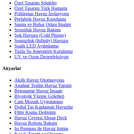
Özel Tasarım Şelaleler
Özel Tasarım Türk Hamamı
Poliüretan Havuz İzolasyonu
Prefabrik Havuz Kurulumu
Sauna ve Buhar Odası İmalatı
Sezonluk Havuz Bakımı
Şok Havuzu (Cold Plunge)
Sonsuzluk (Infinity) Havuzu
Sualtı LED Aydınlatma
Tuzlu Su Jeneratörü Kurulumu
UV ve Ozon Dezenfeksiyon
Akyarlar
Akıllı Havuz Otomasyonu
Anahtar Teslim Havuz Yapımı
Betonarme Havuz İnşaatı
Biyolojik Yüzme Göletleri
Cam Mozaik Uygulaması
Doğal Taş Kaplamalı Havuzlar
Filtre Kumu Değişimi
Havuz Çevresi Ahşap Deck
Havuz Robotu Bakımı
Isı Pompası ile Havuz Isıtma
Kaçak Tespiti ve Onarımı