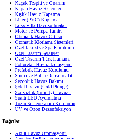
Kaçak Tespiti ve Onarımı
Kapalı Havuz Sistemleri
Kışlık Havuz Kapatma
Liner (PVC) Kaplama
Lüks Villa Havuzu İmalatı
Motor ve Pompa Tamiri
Otomatik Havuz Örtüsü
Otomatik Klorlama Sistemleri
Özel Jakuzi ve Spa Kurulumu
Özel Tasarım Şelaleler
Özel Tasarım Türk Hamamı
Poliüretan Havuz İzolasyonu
Prefabrik Havuz Kurulumu
Sauna ve Buhar Odası İmalatı
Sezonluk Havuz Bakımı
Şok Havuzu (Cold Plunge)
Sonsuzluk (Infinity) Havuzu
Sualtı LED Aydınlatma
Tuzlu Su Jeneratörü Kurulumu
UV ve Ozon Dezenfeksiyon
Bağcılar
Akıllı Havuz Otomasyonu
Anahtar Teslim Havuz Yapımı