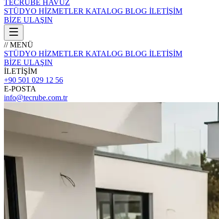
TECRÜBE
HAVUZ
STÜDYO
HİZMETLER
KATALOG
BLOG
İLETİŞİM
BİZE ULAŞIN
// MENÜ
STÜDYO
HİZMETLER
KATALOG
BLOG
İLETİŞİM
BİZE ULAŞIN
İLETİŞİM
+90 501 029 12 56
E-POSTA
info@tecrube.com.tr