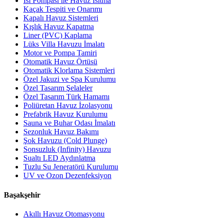
Isı Pompası ile Havuz Isıtma
Kaçak Tespiti ve Onarımı
Kapalı Havuz Sistemleri
Kışlık Havuz Kapatma
Liner (PVC) Kaplama
Lüks Villa Havuzu İmalatı
Motor ve Pompa Tamiri
Otomatik Havuz Örtüsü
Otomatik Klorlama Sistemleri
Özel Jakuzi ve Spa Kurulumu
Özel Tasarım Şelaleler
Özel Tasarım Türk Hamamı
Poliüretan Havuz İzolasyonu
Prefabrik Havuz Kurulumu
Sauna ve Buhar Odası İmalatı
Sezonluk Havuz Bakımı
Şok Havuzu (Cold Plunge)
Sonsuzluk (Infinity) Havuzu
Sualtı LED Aydınlatma
Tuzlu Su Jeneratörü Kurulumu
UV ve Ozon Dezenfeksiyon
Başakşehir
Akıllı Havuz Otomasyonu