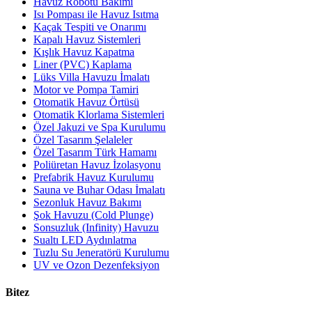
Havuz Robotu Bakımı
Isı Pompası ile Havuz Isıtma
Kaçak Tespiti ve Onarımı
Kapalı Havuz Sistemleri
Kışlık Havuz Kapatma
Liner (PVC) Kaplama
Lüks Villa Havuzu İmalatı
Motor ve Pompa Tamiri
Otomatik Havuz Örtüsü
Otomatik Klorlama Sistemleri
Özel Jakuzi ve Spa Kurulumu
Özel Tasarım Şelaleler
Özel Tasarım Türk Hamamı
Poliüretan Havuz İzolasyonu
Prefabrik Havuz Kurulumu
Sauna ve Buhar Odası İmalatı
Sezonluk Havuz Bakımı
Şok Havuzu (Cold Plunge)
Sonsuzluk (Infinity) Havuzu
Sualtı LED Aydınlatma
Tuzlu Su Jeneratörü Kurulumu
UV ve Ozon Dezenfeksiyon
Bitez