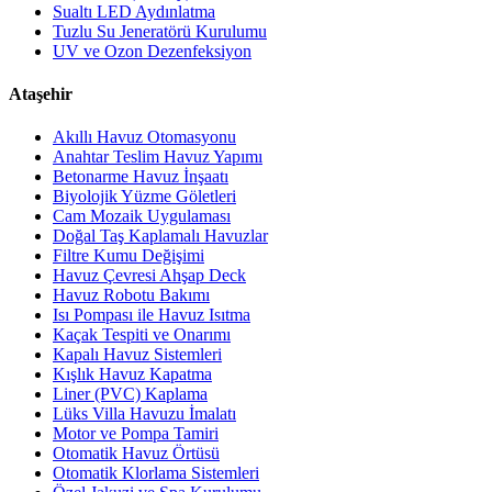
Sualtı LED Aydınlatma
Tuzlu Su Jeneratörü Kurulumu
UV ve Ozon Dezenfeksiyon
Ataşehir
Akıllı Havuz Otomasyonu
Anahtar Teslim Havuz Yapımı
Betonarme Havuz İnşaatı
Biyolojik Yüzme Göletleri
Cam Mozaik Uygulaması
Doğal Taş Kaplamalı Havuzlar
Filtre Kumu Değişimi
Havuz Çevresi Ahşap Deck
Havuz Robotu Bakımı
Isı Pompası ile Havuz Isıtma
Kaçak Tespiti ve Onarımı
Kapalı Havuz Sistemleri
Kışlık Havuz Kapatma
Liner (PVC) Kaplama
Lüks Villa Havuzu İmalatı
Motor ve Pompa Tamiri
Otomatik Havuz Örtüsü
Otomatik Klorlama Sistemleri