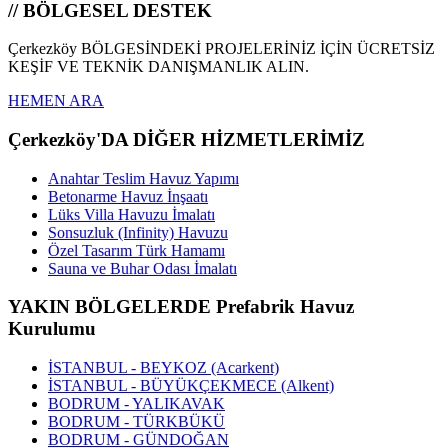
// BÖLGESEL DESTEK
Çerkezköy BÖLGESİNDEKİ PROJELERİNİZ İÇİN ÜCRETSİZ
KEŞİF VE TEKNİK DANIŞMANLIK ALIN.
HEMEN ARA
Çerkezköy'DA DİĞER HİZMETLERİMİZ
Anahtar Teslim Havuz Yapımı
Betonarme Havuz İnşaatı
Lüks Villa Havuzu İmalatı
Sonsuzluk (Infinity) Havuzu
Özel Tasarım Türk Hamamı
Sauna ve Buhar Odası İmalatı
YAKIN BÖLGELERDE Prefabrik Havuz
Kurulumu
İSTANBUL - BEYKOZ (Acarkent)
İSTANBUL - BÜYÜKÇEKMECE (Alkent)
BODRUM - YALIKAVAK
BODRUM - TÜRKBÜKÜ
BODRUM - GÜNDOĞAN