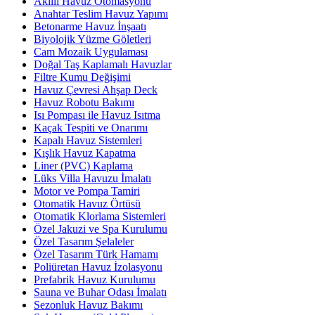
Akıllı Havuz Otomasyonu
Anahtar Teslim Havuz Yapımı
Betonarme Havuz İnşaatı
Biyolojik Yüzme Göletleri
Cam Mozaik Uygulaması
Doğal Taş Kaplamalı Havuzlar
Filtre Kumu Değişimi
Havuz Çevresi Ahşap Deck
Havuz Robotu Bakımı
Isı Pompası ile Havuz Isıtma
Kaçak Tespiti ve Onarımı
Kapalı Havuz Sistemleri
Kışlık Havuz Kapatma
Liner (PVC) Kaplama
Lüks Villa Havuzu İmalatı
Motor ve Pompa Tamiri
Otomatik Havuz Örtüsü
Otomatik Klorlama Sistemleri
Özel Jakuzi ve Spa Kurulumu
Özel Tasarım Şelaleler
Özel Tasarım Türk Hamamı
Poliüretan Havuz İzolasyonu
Prefabrik Havuz Kurulumu
Sauna ve Buhar Odası İmalatı
Sezonluk Havuz Bakımı