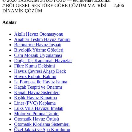
© 2026 TASARIM STÜDYOSU — tecrubehavuz.com.tr
// BÖLGESEL SEKTÖRE GÖRE ÇÖZÜM MATRİSİ — 2,406
DİNAMİK ÇÖZÜM
Adalar
Akıllı Havuz Otomasyonu
Anahtar Teslim Havuz Yapımı
Betonarme Havuz İnşaatı
Biyolojik Yüzme Göletleri
Cam Mozaik Uygulaması
Doğal Taş Kaplamalı Havuzlar
Filtre Kumu Değişimi
Havuz Çevresi Ahşap Deck
Havuz Robotu Bakımı
Isı Pompası ile Havuz Isıtma
Kaçak Tespiti ve Onarımı
Kapalı Havuz Sistemleri
Kışlık Havuz Kapatma
Liner (PVC) Kaplama
Lüks Villa Havuzu İmalatı
Motor ve Pompa Tamiri
Otomatik Havuz Örtüsü
Otomatik Klorlama Sistemleri
Özel Jakuzi ve Spa Kurulumu