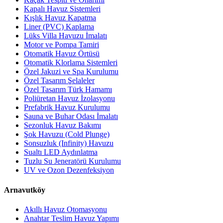
Kapalı Havuz Sistemleri
Kışlık Havuz Kapatma
Liner (PVC) Kaplama
Lüks Villa Havuzu İmalatı
Motor ve Pompa Tamiri
Otomatik Havuz Örtüsü
Otomatik Klorlama Sistemleri
Özel Jakuzi ve Spa Kurulumu
Özel Tasarım Şelaleler
Özel Tasarım Türk Hamamı
Poliüretan Havuz İzolasyonu
Prefabrik Havuz Kurulumu
Sauna ve Buhar Odası İmalatı
Sezonluk Havuz Bakımı
Şok Havuzu (Cold Plunge)
Sonsuzluk (Infinity) Havuzu
Sualtı LED Aydınlatma
Tuzlu Su Jeneratörü Kurulumu
UV ve Ozon Dezenfeksiyon
Arnavutköy
Akıllı Havuz Otomasyonu
Anahtar Teslim Havuz Yapımı