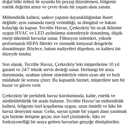
doğal bitki örtüsü ile uyumlu bir peyzaj düzenlemesi, bölgenin
estetik değerini artırır ve çevre dostu bir yaşam alanı yaratır.
Mühendislik kalitesi, sadece yapının dayanıklılığından ibaret
değildir; aynı zamanda enerji verimliliği, su döngüsü ve bakım
kolaylığı da kapsar. Tecrübe Havuz, Çerkezköy’ün sıcak iklimine
uygun HVAC ve LED aydınlatma sistemleriyle donatılmış, düşük
enerji tüketimli havuzlar sunar. Filtrasyon sistemleri, yüksek
performanslı HEPA filtreler ve otomatik kimyasal dengelerle
donatılmıştır. Böylece, bakım maliyetleri düşerken, su kalitesi üst
düzeyde tutulur.
Son olarak, Tecrübe Havuz, Çerkezköy’teki müşterilerine 10 yıl
garanti ve 24/7 teknik servis desteği sunar. Herhangi bir arıza
durumunda, uzaktan izleme sistemleriyle erken uyarı alır ve hızlı
müdahale ile sorunu çözer. Bu kapsamlı hizmet, müşterilere tam bir
huzur ve güven verir.
Çerkezköy’de prefabrik havuz kurulumunda, kalite, estetik ve
sürdürülebilirlik bir arada bulunur. Tecrübe Havuz’un mühendislik
kalitesi, bölgenin özel koşullarına uygun, uzun ömürlü ve lüks bir
havuz deneyimi sunar. Gelin, suyun içinde bir yaşam alanı yaratmak
için bizimle iletişime geçin; size özel çözümlerle, lüks ve
fonksiyonelliği bir araya getiren havuzları gerçeğe dönüştürelim.