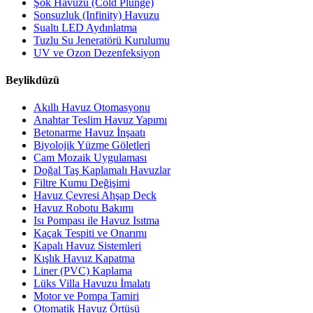
Şok Havuzu (Cold Plunge)
Sonsuzluk (Infinity) Havuzu
Sualtı LED Aydınlatma
Tuzlu Su Jeneratörü Kurulumu
UV ve Ozon Dezenfeksiyon
Beylikdüzü
Akıllı Havuz Otomasyonu
Anahtar Teslim Havuz Yapımı
Betonarme Havuz İnşaatı
Biyolojik Yüzme Göletleri
Cam Mozaik Uygulaması
Doğal Taş Kaplamalı Havuzlar
Filtre Kumu Değişimi
Havuz Çevresi Ahşap Deck
Havuz Robotu Bakımı
Isı Pompası ile Havuz Isıtma
Kaçak Tespiti ve Onarımı
Kapalı Havuz Sistemleri
Kışlık Havuz Kapatma
Liner (PVC) Kaplama
Lüks Villa Havuzu İmalatı
Motor ve Pompa Tamiri
Otomatik Havuz Örtüsü