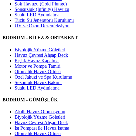
Şok Havuzu (Cold Plunge)
Sonsuzluk (Infinity) Havuzu
Sualtı LED Aydınlatma
Tuzlu Su Jeneratörü Kurulumu
UV ve Ozon Dezenfeksiyon
BODRUM - BİTEZ & ORTAKENT
Biyolojik Yüzme Göletleri
Havuz Çevresi Ahşap Deck
Kışlık Havuz Kapatma
Motor ve Pompa Tamiri
Otomatik Havuz Örtüsü
Özel Jakuzi ve Spa Kurulumu
Sezonluk Havuz Bakımı
Sualtı LED Aydınlatma
BODRUM - GÜMÜŞLÜK
Akıllı Havuz Otomasyonu
Biyolojik Yüzme Göletleri
Havuz Çevresi Ahşap Deck
Isı Pompası ile Havuz Isıtma
Otomatik Havuz Örtüsü