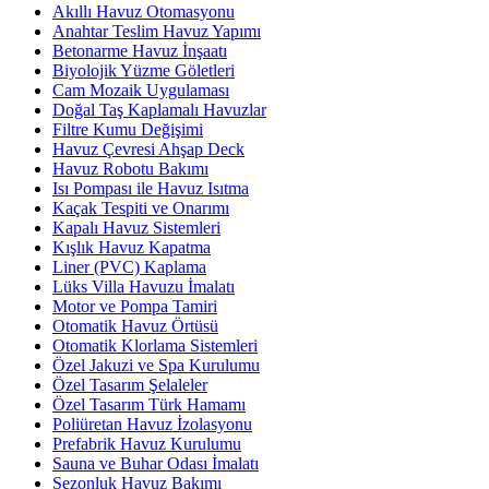
Akıllı Havuz Otomasyonu
Anahtar Teslim Havuz Yapımı
Betonarme Havuz İnşaatı
Biyolojik Yüzme Göletleri
Cam Mozaik Uygulaması
Doğal Taş Kaplamalı Havuzlar
Filtre Kumu Değişimi
Havuz Çevresi Ahşap Deck
Havuz Robotu Bakımı
Isı Pompası ile Havuz Isıtma
Kaçak Tespiti ve Onarımı
Kapalı Havuz Sistemleri
Kışlık Havuz Kapatma
Liner (PVC) Kaplama
Lüks Villa Havuzu İmalatı
Motor ve Pompa Tamiri
Otomatik Havuz Örtüsü
Otomatik Klorlama Sistemleri
Özel Jakuzi ve Spa Kurulumu
Özel Tasarım Şelaleler
Özel Tasarım Türk Hamamı
Poliüretan Havuz İzolasyonu
Prefabrik Havuz Kurulumu
Sauna ve Buhar Odası İmalatı
Sezonluk Havuz Bakımı