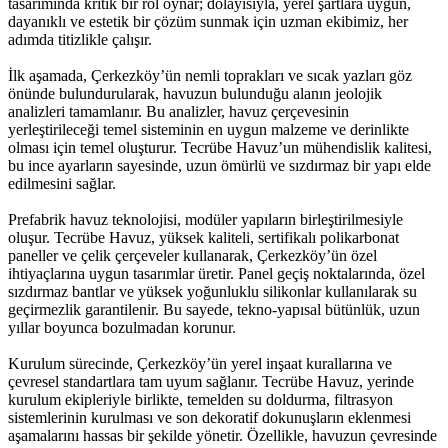
tasarımında kritik bir rol oynar; dolayısıyla, yerel şartlara uygun,
dayanıklı ve estetik bir çözüm sunmak için uzman ekibimiz, her
adımda titizlikle çalışır.
İlk aşamada, Çerkezköy’ün nemli toprakları ve sıcak yazları göz
önünde bulundurularak, havuzun bulunduğu alanın jeolojik
analizleri tamamlanır. Bu analizler, havuz çerçevesinin
yerleştirileceği temel sisteminin en uygun malzeme ve derinlikte
olması için temel oluşturur. Tecrübe Havuz’un mühendislik kalitesi,
bu ince ayarların sayesinde, uzun ömürlü ve sızdırmaz bir yapı elde
edilmesini sağlar.
Prefabrik havuz teknolojisi, modüler yapıların birleştirilmesiyle
oluşur. Tecrübe Havuz, yüksek kaliteli, sertifikalı polikarbonat
paneller ve çelik çerçeveler kullanarak, Çerkezköy’ün özel
ihtiyaçlarına uygun tasarımlar üretir. Panel geçiş noktalarında, özel
sızdırmaz bantlar ve yüksek yoğunluklu silikonlar kullanılarak su
geçirmezlik garantilenir. Bu sayede, tekno‑yapısal bütünlük, uzun
yıllar boyunca bozulmadan korunur.
Kurulum sürecinde, Çerkezköy’ün yerel inşaat kurallarına ve
çevresel standartlara tam uyum sağlanır. Tecrübe Havuz, yerinde
kurulum ekipleriyle birlikte, temelden su doldurma, filtrasyon
sistemlerinin kurulması ve son dekoratif dokunuşların eklenmesi
aşamalarını hassas bir şekilde yönetir. Özellikle, havuzun çevresinde