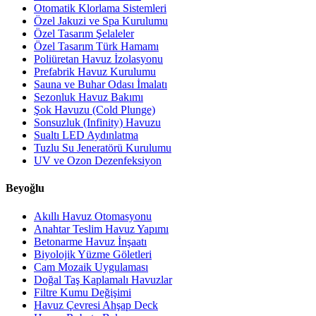
Otomatik Klorlama Sistemleri
Özel Jakuzi ve Spa Kurulumu
Özel Tasarım Şelaleler
Özel Tasarım Türk Hamamı
Poliüretan Havuz İzolasyonu
Prefabrik Havuz Kurulumu
Sauna ve Buhar Odası İmalatı
Sezonluk Havuz Bakımı
Şok Havuzu (Cold Plunge)
Sonsuzluk (Infinity) Havuzu
Sualtı LED Aydınlatma
Tuzlu Su Jeneratörü Kurulumu
UV ve Ozon Dezenfeksiyon
Beyoğlu
Akıllı Havuz Otomasyonu
Anahtar Teslim Havuz Yapımı
Betonarme Havuz İnşaatı
Biyolojik Yüzme Göletleri
Cam Mozaik Uygulaması
Doğal Taş Kaplamalı Havuzlar
Filtre Kumu Değişimi
Havuz Çevresi Ahşap Deck