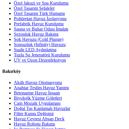
Özel Jakuzi ve Spa Kurulumu
Özel Tasarım Şelaleler
Özel Tasarım Türk Hamamı
Poliüretan Havuz İzolasyonu
Prefabrik Havuz Kurulumu
Sauna ve Buhar Odası İmalatı
Sezonluk Havuz Bakımı
Şok Havuzu (Cold Plunge)
Sonsuzluk (Infinity) Havuzu
Sualtı LED Aydınlatma
Tuzlu Su Jeneratörü Kurulumu
UV ve Ozon Dezenfeksiyon
Bakırköy
Akıllı Havuz Otomasyonu
Anahtar Teslim Havuz Yapımı
Betonarme Havuz İnşaatı
Biyolojik Yüzme Göletleri
Cam Mozaik Uygulaması
Doğal Taş Kaplamalı Havuzlar
Filtre Kumu Değişimi
Havuz Çevresi Ahşap Deck
Havuz Robotu Bakımı