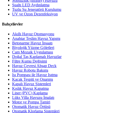
Sonsuzluk (Infinity) Havuzu
Sualtı LED Aydınlatma
Tuzlu Su Jeneratörü Kurulumu
UV ve Ozon Dezenfeksiyon
Bahçelievler
Akıllı Havuz Otomasyonu
Anahtar Teslim Havuz Yapımı
Betonarme Havuz İnşaatı
Biyolojik Yüzme Göletleri
Cam Mozaik Uygulaması
Doğal Taş Kaplamalı Havuzlar
Filtre Kumu Değişimi
Havuz Çevresi Ahşap Deck
Havuz Robotu Bakımı
Isı Pompası ile Havuz Isıtma
Kaçak Tespiti ve Onarımı
Kapalı Havuz Sistemleri
Kışlık Havuz Kapatma
Liner (PVC) Kaplama
Lüks Villa Havuzu İmalatı
Motor ve Pompa Tamiri
Otomatik Havuz Örtüsü
Otomatik Klorlama Sistemleri