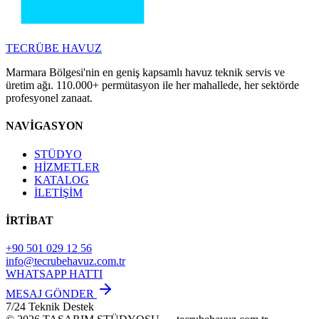
TECRÜBE
HAVUZ
Marmara Bölgesi'nin en geniş kapsamlı havuz teknik servis ve
üretim ağı. 110.000+ permütasyon ile her mahallede, her sektörde
profesyonel zanaat.
NAVİGASYON
STÜDYO
HİZMETLER
KATALOG
İLETİŞİM
İRTİBAT
+90 501 029 12 56
info@tecrubehavuz.com.tr
WHATSAPP HATTI
MESAJ GÖNDER
7/24 Teknik Destek