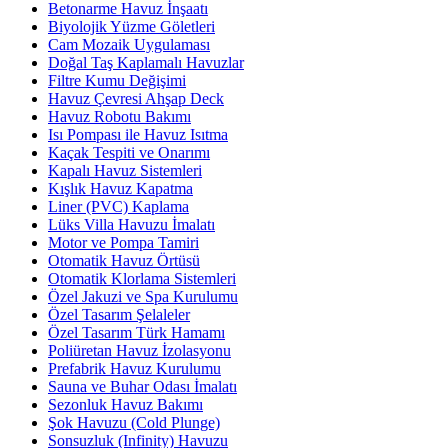
Betonarme Havuz İnşaatı
Biyolojik Yüzme Göletleri
Cam Mozaik Uygulaması
Doğal Taş Kaplamalı Havuzlar
Filtre Kumu Değişimi
Havuz Çevresi Ahşap Deck
Havuz Robotu Bakımı
Isı Pompası ile Havuz Isıtma
Kaçak Tespiti ve Onarımı
Kapalı Havuz Sistemleri
Kışlık Havuz Kapatma
Liner (PVC) Kaplama
Lüks Villa Havuzu İmalatı
Motor ve Pompa Tamiri
Otomatik Havuz Örtüsü
Otomatik Klorlama Sistemleri
Özel Jakuzi ve Spa Kurulumu
Özel Tasarım Şelaleler
Özel Tasarım Türk Hamamı
Poliüretan Havuz İzolasyonu
Prefabrik Havuz Kurulumu
Sauna ve Buhar Odası İmalatı
Sezonluk Havuz Bakımı
Şok Havuzu (Cold Plunge)
Sonsuzluk (Infinity) Havuzu