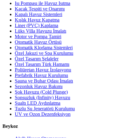
Isı Pompası ile Havuz Isıtma
Kaçak Tespiti ve Onarımı
Kapalı Havuz Sistemleri
Kışlık Havuz Kapatma
Liner (PVC) Kaplama
Lüks Villa Havuzu İmalatı
Motor ve Pompa Tamiri
Otomatik Havuz Örtüsü
Otomatik Klorlama Sistemleri
Özel Jakuzi ve Spa Kurulumu
Özel Tasarım Şelaleler
Özel Tasarım Türk Hamamı
Poliüretan Havuz İzolasyonu
Prefabrik Havuz Kurulumu
Sauna ve Buhar Odası İmalatı
Sezonluk Havuz Bakımı
Şok Havuzu (Cold Plunge)
Sonsuzluk (Infinity) Havuzu
Sualtı LED Aydınlatma
Tuzlu Su Jeneratörü Kurulumu
UV ve Ozon Dezenfeksiyon
Beykoz