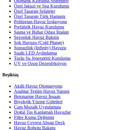
Otomatik Klorlama Sistemleri
Özel Jakuzi ve Spa Kurulumu
Özel Tasarım Şelaleler
Özel Tasarım Türk Hamamı
Poliüretan Havuz İzolasyonu
Prefabrik Havuz Kurulumu
Sauna ve Buhar Odası İmalatı
Sezonluk Havuz Bakımı
Şok Havuzu (Cold Plunge)
Sonsuzluk (Infinity) Havuzu
Sualtı LED Aydınlatma
Tuzlu Su Jeneratörü Kurulumu
UV ve Ozon Dezenfeksiyon
Beşiktaş
Akıllı Havuz Otomasyonu
Anahtar Teslim Havuz Yapımı
Betonarme Havuz İnşaatı
Biyolojik Yüzme Göletleri
Cam Mozaik Uygulaması
Doğal Taş Kaplamalı Havuzlar
Filtre Kumu Değişimi
Havuz Çevresi Ahşap Deck
Havuz Robotu Bakımı