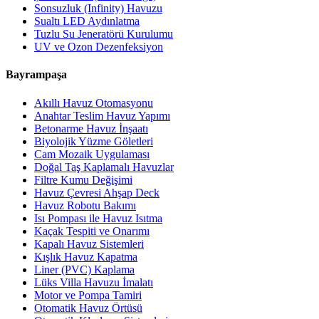
Sonsuzluk (Infinity) Havuzu
Sualtı LED Aydınlatma
Tuzlu Su Jeneratörü Kurulumu
UV ve Ozon Dezenfeksiyon
Bayrampaşa
Akıllı Havuz Otomasyonu
Anahtar Teslim Havuz Yapımı
Betonarme Havuz İnşaatı
Biyolojik Yüzme Göletleri
Cam Mozaik Uygulaması
Doğal Taş Kaplamalı Havuzlar
Filtre Kumu Değişimi
Havuz Çevresi Ahşap Deck
Havuz Robotu Bakımı
Isı Pompası ile Havuz Isıtma
Kaçak Tespiti ve Onarımı
Kapalı Havuz Sistemleri
Kışlık Havuz Kapatma
Liner (PVC) Kaplama
Lüks Villa Havuzu İmalatı
Motor ve Pompa Tamiri
Otomatik Havuz Örtüsü