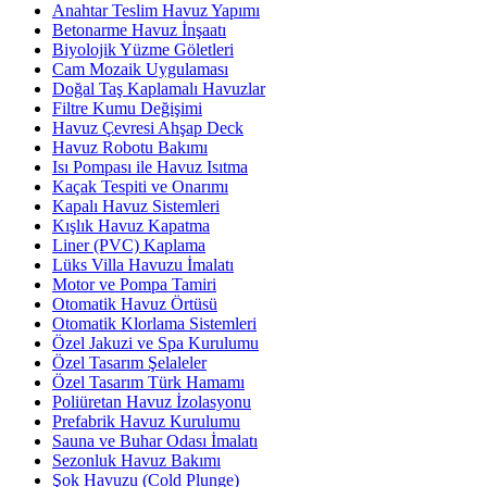
Anahtar Teslim Havuz Yapımı
Betonarme Havuz İnşaatı
Biyolojik Yüzme Göletleri
Cam Mozaik Uygulaması
Doğal Taş Kaplamalı Havuzlar
Filtre Kumu Değişimi
Havuz Çevresi Ahşap Deck
Havuz Robotu Bakımı
Isı Pompası ile Havuz Isıtma
Kaçak Tespiti ve Onarımı
Kapalı Havuz Sistemleri
Kışlık Havuz Kapatma
Liner (PVC) Kaplama
Lüks Villa Havuzu İmalatı
Motor ve Pompa Tamiri
Otomatik Havuz Örtüsü
Otomatik Klorlama Sistemleri
Özel Jakuzi ve Spa Kurulumu
Özel Tasarım Şelaleler
Özel Tasarım Türk Hamamı
Poliüretan Havuz İzolasyonu
Prefabrik Havuz Kurulumu
Sauna ve Buhar Odası İmalatı
Sezonluk Havuz Bakımı
Şok Havuzu (Cold Plunge)