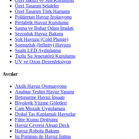
Özel Jakuzi ve Spa Kurulumu
Özel Tasarım Şelaleler
Özel Tasarım Türk Hamamı
Poliüretan Havuz İzolasyonu
Prefabrik Havuz Kurulumu
Sauna ve Buhar Odası İmalatı
Sezonluk Havuz Bakımı
Şok Havuzu (Cold Plunge)
Sonsuzluk (Infinity) Havuzu
Sualtı LED Aydınlatma
Tuzlu Su Jeneratörü Kurulumu
UV ve Ozon Dezenfeksiyon
Avcılar
Akıllı Havuz Otomasyonu
Anahtar Teslim Havuz Yapımı
Betonarme Havuz İnşaatı
Biyolojik Yüzme Göletleri
Cam Mozaik Uygulaması
Doğal Taş Kaplamalı Havuzlar
Filtre Kumu Değişimi
Havuz Çevresi Ahşap Deck
Havuz Robotu Bakımı
Isı Pompası ile Havuz Isıtma