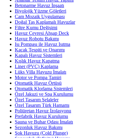
Betonarme Havuz İnşaatı
Biyolojik Yüzme Göletleri
Cam Mozaik Uygulaması
Doğal Taş Kaplamalı Havuzlar
Filtre Kumu Değişimi
Havuz Çevresi Ahşap Deck
Havuz Robotu Bakımı
Isı Pompası ile Havuz Isıtma
Kaçak Tespiti ve Onarımı
Kapalı Havuz Sistemleri
Kışlık Havuz Kapatma
Liner (PVC) Kaplama
Lüks Villa Havuzu İmalatı
Motor ve Pompa Tamiri
Otomatik Havuz Örtüsü
Otomatik Klorlama Sistemleri
Özel Jakuzi ve Spa Kurulumu
Özel Tasarım Şelaleler
Özel Tasarım Türk Hamamı
Poliüretan Havuz İzolasyonu
Prefabrik Havuz Kurulumu
Sauna ve Buhar Odası İmalatı
Sezonluk Havuz Bakımı
Şok Havuzu (Cold Plunge)