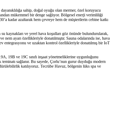
ı dayanıklılığa sahip, doğal oyuğu olan mermer, özel koruyucu
sından mükemmel bir denge sağlıyor. Bölgesel enerji verimliliği
%30’a kadar azaltarak hem çevreye hem de müşterilerin cebine katkı
an su kaynakları ve yerel hava koşulları göz önünde bulundurularak,
 ve nem ayarı özellikleriyle donatılmıştır. Sauna odalarında ise, hava
ev entegrasyonu ve uzaktan kontrol özellikleriyle donatılmış bir IoT
 19A, 19B ve 19C sınıfı inşaat yönetmeliklerine uygunluğunu
çilik teminatı sağlanır. Bu sayede, Çorlu’nun gurur duyduğu modern
rülebilirlik katılıyoruz. Tecrübe Havuz, bölgenin lüks spa ve