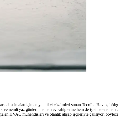
r odası imalatı için en yenilikçi çözümleri sunan Tecrübe Havuz, bölgen
cak ve nemli yaz günlerinde hem ev sahiplerine hem de işletmelere hem d
len HVAC mühendisleri ve otantik ahşap işçileriyle çalışıyor; böylece he