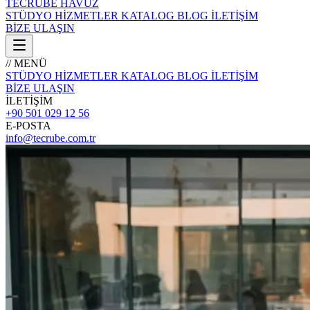
TECRÜBE
HAVUZ
STÜDYO
HİZMETLER
KATALOG
BLOG
İLETİŞİM
BİZE ULAŞIN
// MENÜ
STÜDYO
HİZMETLER
KATALOG
BLOG
İLETİŞİM
BİZE ULAŞIN
İLETİŞİM
+90 501 029 12 56
E-POSTA
info@tecrube.com.tr