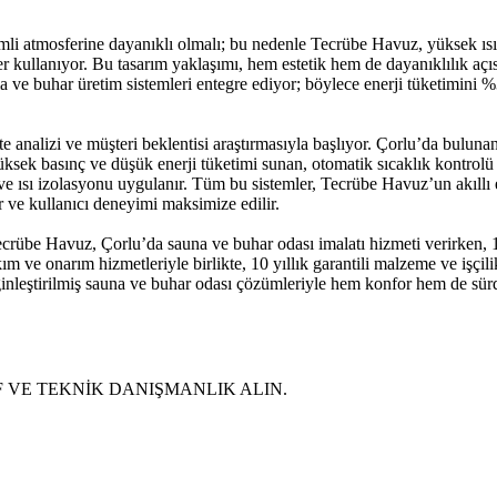
mli atmosferine dayanıklı olmalı; bu nedenle Tecrübe Havuz, yüksek ıs
 kullanıyor. Bu tasarım yaklaşımı, hem estetik hem de dayanıklılık açı
a ve buhar üretim sistemleri entegre ediyor; böylece enerji tüketimini 
te analizi ve müşteri beklentisi araştırmasıyla başlıyor. Çorlu’da bulun
 yüksek basınç ve düşük enerji tüketimi sunan, otomatik sıcaklık kontrolü
 ve ısı izolasyonu uygulanır. Tüm bu sistemler, Tecrübe Havuz’un akıllı 
r ve kullanıcı deneyimi maksimize edilir.
ecrübe Havuz, Çorlu’da sauna ve buhar odası imalatı hizmeti verirken,
akım ve onarım hizmetleriyle birlikte, 10 yıllık garantili malzeme ve iş
nleştirilmiş sauna ve buhar odası çözümleriyle hem konfor hem de sürdü
İF VE TEKNİK DANIŞMANLIK ALIN.