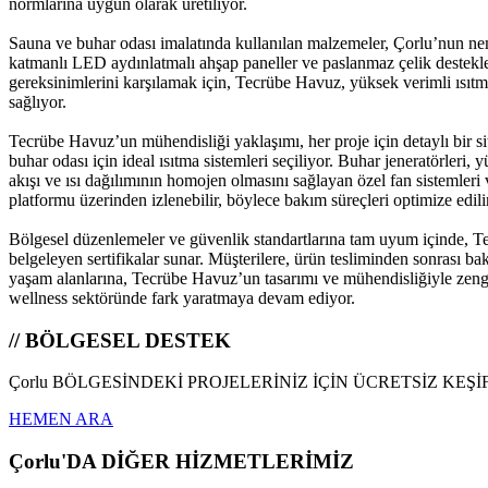
normlarına uygun olarak üretiliyor.
Sauna ve buhar odası imalatında kullanılan malzemeler, Çorlu’nun ne
katmanlı LED aydınlatmalı ahşap paneller ve paslanmaz çelik destekler
gereksinimlerini karşılamak için, Tecrübe Havuz, yüksek verimli ısıtm
sağlıyor.
Tecrübe Havuz’un mühendisliği yaklaşımı, her proje için detaylı bir si
buhar odası için ideal ısıtma sistemleri seçiliyor. Buhar jeneratörleri,
akışı ve ısı dağılımının homojen olmasını sağlayan özel fan sistemleri
platformu üzerinden izlenebilir, böylece bakım süreçleri optimize edili
Bölgesel düzenlemeler ve güvenlik standartlarına tam uyum içinde, T
belgeleyen sertifikalar sunar. Müşterilere, ürün tesliminden sonrası b
yaşam alanlarına, Tecrübe Havuz’un tasarımı ve mühendisliğiyle zengi
wellness sektöründe fark yaratmaya devam ediyor.
// BÖLGESEL DESTEK
Çorlu BÖLGESİNDEKİ PROJELERİNİZ İÇİN ÜCRETSİZ KEŞ
HEMEN ARA
Çorlu'DA DİĞER HİZMETLERİMİZ